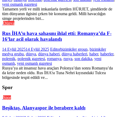
yeni osmanlı gazetesi
Tamamen yerli ve milli imkanlarla üretilen HÜRJET, şimdilerde de
tüm dünyanın ilgisini çeken bir konuma geldi. Milli havacılığın
simge projelerinden biri...
Dünya
Rus İHA’sı hava sahasını ihlal etti: Romanya’da F-
16’lar acil olarak havalandı
14 Eylül 2025
14 Eylül 2025
Editor
bizimkiler group
,
bizimkiler
medya grubu
,
dünya
,
dünya haberi
,
dünya haberleri
,
haber
,
haberler
,
polemik
,
polemik gazetesi
,
romanya
,
rusya
,
son dakika
,
yeni
osmanlı
,
yeni osmanlı gazetesi
Rusya’ya ait insansız hava araçları Polonya’dan sonra Romanya’da
da krize neden oldu. Rus İHA’sı Tuna Nehri kıyısındaki Tulcea
bölgesinde tespit edildi ve...
Spor
Spor
Beşiktaş, Alanyaspor ile berabere kaldı