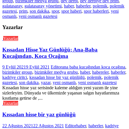
group
,
bizimkiler medya grubu
,
dev derbi
,
dev derbiye dev prim
,
galatasaray
,
galatasaray yönetimi
,
haber
,
haberler
,
polemik
,
polemik
gazetesi
,
prim
,
son dakika
,
spor
,
spor haberi
,
spor haberleri
,
yeni
osmanlı
,
yeni osmanlı gazetesi
Yazarlar
Yazarlar
Kıssadan Hisse Yaz Günlüğü; Ana-Baba
Kucağından, Koca Ocağına
9 Eylül 2021
9 Eylül 2021
Editor
ana baba kucağından koca ocağına
,
bizimkiler group
,
bizimkiler medya grubu
,
haber
,
habereler
,
haberler
,
kadriye ciritci
,
kıssadan hisse bir yaz günlüğü
,
polemik
,
polemik
gazetesi
,
son dakika
,
yazar
,
yeni osmanlı
,
yeni osmanlı gazetesi
Kıssadan hisse yaz serisinde kaleme aldığım yeni yazım ile yine
sizlerleyim. Dünyada ve ülkemizde yaşanan salgın hayatlarımıza
kısıtlama getirse de ,...
Yazarlar
Kıssadan hisse bir yaz günlüğü
22 Ağustos 2021
22 Ağustos 2021
Editor
haber
,
haberler
,
kadriye