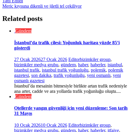
Tatil Edildi
Meriç kıyısına dikenli ve jiletli tel çekiliyor
Related posts
Gündem
İstanbul’da trafik çilesi: Yoğunluk haritası yüzde 85’i
gösterdi
27 Ocak 2026
27 Ocak 2026
Editor
bizimkiler group
,
bizimkiler medya grubu
,
gündem
,
haber
,
haberler
,
istanbul
,
istanbul trafik
,
istanbul trafik yoğunluğu
,
polemik
,
polemik
gazetesi
,
son dakika
,
trafik yoğunluğu
,
yeni osmanlı
,
yeni
osmanlı gazetesi
İstanbul’da mesainin bitmesiyle birlikte artan trafik nedeniyle
ana arter, cadde ve ara yollarda trafik yoğunluğu oluştu....
Gündem
Otellerde yangın güvenliği için yeni düzenleme: Son tarih
31 Mayıs
10 Ocak 2026
10 Ocak 2026
Editor
bizimkiler group
,
bizimkiler medya grubu
,
gündem
,
haber
,
haberler
,
itfaiye
,