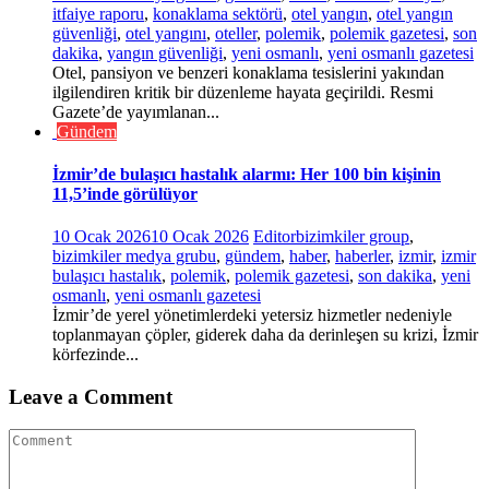
itfaiye raporu
,
konaklama sektörü
,
otel yangın
,
otel yangın
güvenliği
,
otel yangını
,
oteller
,
polemik
,
polemik gazetesi
,
son
dakika
,
yangın güvenliği
,
yeni osmanlı
,
yeni osmanlı gazetesi
Otel, pansiyon ve benzeri konaklama tesislerini yakından
ilgilendiren kritik bir düzenleme hayata geçirildi. Resmi
Gazete’de yayımlanan...
Gündem
İzmir’de bulaşıcı hastalık alarmı: Her 100 bin kişinin
11,5’inde görülüyor
10 Ocak 2026
10 Ocak 2026
Editor
bizimkiler group
,
bizimkiler medya grubu
,
gündem
,
haber
,
haberler
,
izmir
,
izmir
bulaşıcı hastalık
,
polemik
,
polemik gazetesi
,
son dakika
,
yeni
osmanlı
,
yeni osmanlı gazetesi
İzmir’de yerel yönetimlerdeki yetersiz hizmetler nedeniyle
toplanmayan çöpler, giderek daha da derinleşen su krizi, İzmir
körfezinde...
Leave a Comment