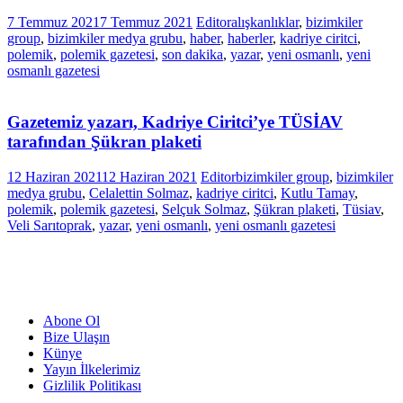
7 Temmuz 2021
7 Temmuz 2021
Editor
alışkanlıklar
,
bizimkiler
group
,
bizimkiler medya grubu
,
haber
,
haberler
,
kadriye ciritci
,
polemik
,
polemik gazetesi
,
son dakika
,
yazar
,
yeni osmanlı
,
yeni
osmanlı gazetesi
Gazetemiz yazarı, Kadriye Ciritci’ye TÜSİAV
tarafından Şükran plaketi
12 Haziran 2021
12 Haziran 2021
Editor
bizimkiler group
,
bizimkiler
medya grubu
,
Celalettin Solmaz
,
kadriye ciritci
,
Kutlu Tamay
,
polemik
,
polemik gazetesi
,
Selçuk Solmaz
,
Şükran plaketi
,
Tüsiav
,
Veli Sarıtoprak
,
yazar
,
yeni osmanlı
,
yeni osmanlı gazetesi
Abone Ol
Bize Ulaşın
Künye
Yayın İlkelerimiz
Gizlilik Politikası