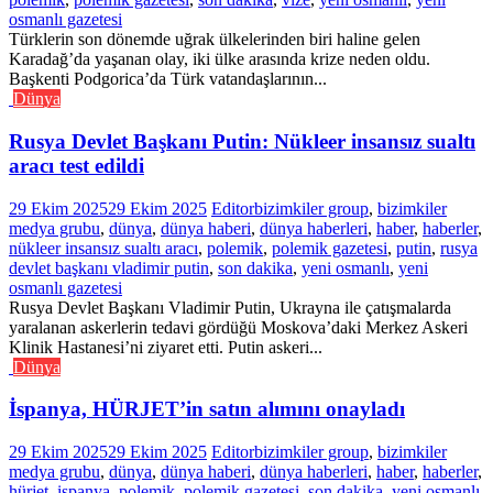
osmanlı gazetesi
Türklerin son dönemde uğrak ülkelerinden biri haline gelen
Karadağ’da yaşanan olay, iki ülke arasında krize neden oldu.
Başkenti Podgorica’da Türk vatandaşlarının...
Dünya
Rusya Devlet Başkanı Putin: Nükleer insansız sualtı
aracı test edildi
29 Ekim 2025
29 Ekim 2025
Editor
bizimkiler group
,
bizimkiler
medya grubu
,
dünya
,
dünya haberi
,
dünya haberleri
,
haber
,
haberler
,
nükleer insansız sualtı aracı
,
polemik
,
polemik gazetesi
,
putin
,
rusya
devlet başkanı vladimir putin
,
son dakika
,
yeni osmanlı
,
yeni
osmanlı gazetesi
Rusya Devlet Başkanı Vladimir Putin, Ukrayna ile çatışmalarda
yaralanan askerlerin tedavi gördüğü Moskova’daki Merkez Askeri
Klinik Hastanesi’ni ziyaret etti. Putin askeri...
Dünya
İspanya, HÜRJET’in satın alımını onayladı
29 Ekim 2025
29 Ekim 2025
Editor
bizimkiler group
,
bizimkiler
medya grubu
,
dünya
,
dünya haberi
,
dünya haberleri
,
haber
,
haberler
,
hürjet
,
ispanya
,
polemik
,
polemik gazetesi
,
son dakika
,
yeni osmanlı
,