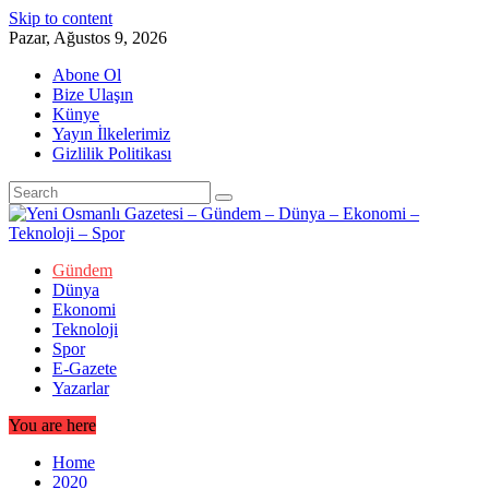
Skip to content
Pazar, Ağustos 9, 2026
Abone Ol
Bize Ulaşın
Künye
Yayın İlkelerimiz
Gizlilik Politikası
Gündem
Dünya
Ekonomi
Teknoloji
Spor
E-Gazete
Yazarlar
You are here
Home
2020