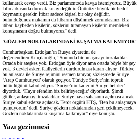
kullanarak cevap verdi. Biz parlamentoda kavga istemiyoruz. Büyük
lafın arkasında durmak kolay değildir. Önünüze büyük bir hedef
koymanız gerekir. İtibar sadece kişisel bir olay değildir,
bulunduğunuz makamın da itibarını düşünmek zorundasınız. Biz
itibarı kaybeden kişilerin, sözlerini tutamayan kişilerin memleketi
konuşmasını doğru bulmuyoruz” dedi.
‘GÖZLEM NOKTALARINDAKİ KUŞATMA KALKMIYOR’
Cumhurbaşkanı Erdoğan’ın Rusya ziyaretini de
değerlendiren Kılıçdaroğlu, “Sonunda bir anlaşmayı imzaladılar.
Ortada bir ateşkes yok. Erdoğan öyle diyor ama ortada böyle bir şey
yok. 3 devlet askeri faaliyetlerin durdurulması kararı alıyor. Türkiye
bu anlaşma ile Suriye rejimini resmen tanıyor, sözleşmede Suriye
‘Arap Cumhuriyeti’ olarak geçiyor. Türkiye Suriye’nin toprak
bütünlüğünü kabul ediyor. ‘Suriye’nin kaderini Suriye belirler’
diyorduk. ‘Hayır efendim biz belirleyeceğiz’ diyorlardı. Şimdi
gittiler, anlaşmayı imzaladılar. Suriye hava sahasının açılması ancak
Suriye kabul ederse açılacak. Terör örgütü HTŞ, ‘Ben bu anlaşmaya
uymuyorum’ dedi. Suriye gözlem noktalarından geri çekilmeyecek.
Gözlem noktalarındaki kuşatma kalkmıyor” diye konuştu.
Yazı gezinmesi