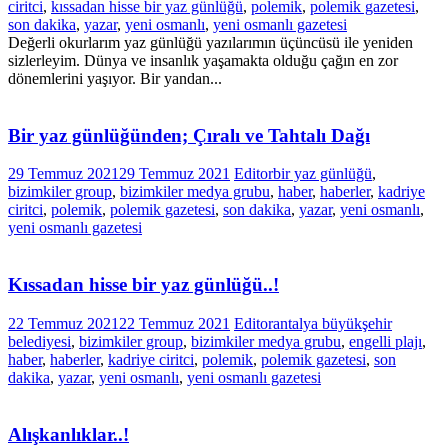
ciritci
,
kıssadan hisse bir yaz günlüğü
,
polemik
,
polemik gazetesi
,
son dakika
,
yazar
,
yeni osmanlı
,
yeni osmanlı gazetesi
Değerli okurlarım yaz günlüğü yazılarımın üçüncüsü ile yeniden
sizlerleyim. Dünya ve insanlık yaşamakta olduğu çağın en zor
dönemlerini yaşıyor. Bir yandan...
Bir yaz günlüğünden; Çıralı ve Tahtalı Dağı
29 Temmuz 2021
29 Temmuz 2021
Editor
bir yaz günlüğü
,
bizimkiler group
,
bizimkiler medya grubu
,
haber
,
haberler
,
kadriye
ciritci
,
polemik
,
polemik gazetesi
,
son dakika
,
yazar
,
yeni osmanlı
,
yeni osmanlı gazetesi
Kıssadan hisse bir yaz günlüğü..!
22 Temmuz 2021
22 Temmuz 2021
Editor
antalya büyükşehir
belediyesi
,
bizimkiler group
,
bizimkiler medya grubu
,
engelli plajı
,
haber
,
haberler
,
kadriye ciritci
,
polemik
,
polemik gazetesi
,
son
dakika
,
yazar
,
yeni osmanlı
,
yeni osmanlı gazetesi
Alışkanlıklar..!