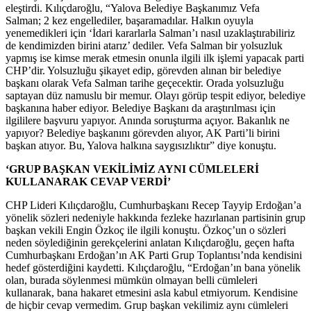
eleştirdi. Kılıçdaroğlu, “Yalova Belediye Başkanımız Vefa
Salman; 2 kez engellediler, başaramadılar. Halkın oyuyla
yenemedikleri için ‘İdari kararlarla Salman’ı nasıl uzaklaştırabiliriz
de kendimizden birini atarız’ dediler. Vefa Salman bir yolsuzluk
yapmış ise kimse merak etmesin onunla ilgili ilk işlemi yapacak parti
CHP’dir. Yolsuzluğu şikayet edip, görevden alınan bir belediye
başkanı olarak Vefa Salman tarihe geçecektir. Orada yolsuzluğu
saptayan düz namuslu bir memur. Olayı görüp tespit ediyor, belediye
başkanına haber ediyor. Belediye Başkanı da araştırılması için
ilgililere başvuru yapıyor. Anında soruşturma açıyor. Bakanlık ne
yapıyor? Belediye başkanını görevden alıyor, AK Parti’li birini
başkan atıyor. Bu, Yalova halkına saygısızlıktır” diye konuştu.
‘GRUP BAŞKAN VEKİLİMİZ AYNI CÜMLELERİ
KULLANARAK CEVAP VERDİ’
CHP Lideri Kılıçdaroğlu, Cumhurbaşkanı Recep Tayyip Erdoğan’a
yönelik sözleri nedeniyle hakkında fezleke hazırlanan partisinin grup
başkan vekili Engin Özkoç ile ilgili konuştu. Özkoç’un o sözleri
neden söylediğinin gerekçelerini anlatan Kılıçdaroğlu, geçen hafta
Cumhurbaşkanı Erdoğan’ın AK Parti Grup Toplantısı’nda kendisini
hedef gösterdiğini kaydetti. Kılıçdaroğlu, “Erdoğan’ın bana yönelik
olan, burada söylenmesi mümkün olmayan belli cümleleri
kullanarak, bana hakaret etmesini asla kabul etmiyorum. Kendisine
de hiçbir cevap vermedim. Grup başkan vekilimiz aynı cümleleri