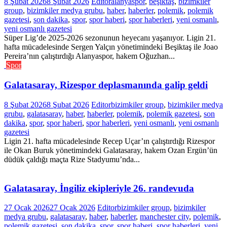
8 Şubat 2026
8 Şubat 2026
Editor
alanyaspor
,
beşiktaş
,
bizimkiler
group
,
bizimkiler medya grubu
,
haber
,
haberler
,
polemik
,
polemik
gazetesi
,
son dakika
,
spor
,
spor haberi
,
spor haberleri
,
yeni osmanlı
,
yeni osmanlı gazetesi
Süper Lig’de 2025-2026 sezonunun heyecanı yaşanıyor. Ligin 21.
hafta mücadelesinde Sergen Yalçın yönetimindeki Beşiktaş ile Joao
Pereira’nın çalıştırdığı Alanyaspor, hakem Oğuzhan...
Spor
Galatasaray, Rizespor deplasmanında galip geldi
8 Şubat 2026
8 Şubat 2026
Editor
bizimkiler group
,
bizimkiler medya
grubu
,
galatasaray
,
haber
,
haberler
,
polemik
,
polemik gazetesi
,
son
dakika
,
spor
,
spor haberi
,
spor haberleri
,
yeni osmanlı
,
yeni osmanlı
gazetesi
Ligin 21. hafta mücadelesinde Recep Uçar’ın çalıştırdığı Rizespor
ile Okan Buruk yönetimindeki Galatasaray, hakem Ozan Ergün’ün
düdük çaldığı maçta Rize Stadyumu’nda...
Galatasaray, İngiliz ekipleriyle 26. randevuda
27 Ocak 2026
27 Ocak 2026
Editor
bizimkiler group
,
bizimkiler
medya grubu
,
galatasaray
,
haber
,
haberler
,
manchester city
,
polemik
,
polemik gazetesi
,
son dakika
,
spor
,
spor haberi
,
spor haberleri
,
yeni