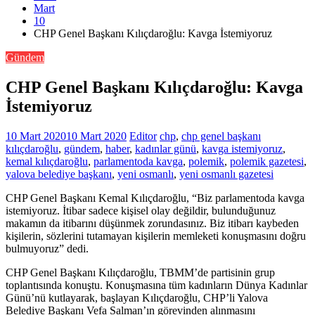
Mart
10
CHP Genel Başkanı Kılıçdaroğlu: Kavga İstemiyoruz
Gündem
CHP Genel Başkanı Kılıçdaroğlu: Kavga
İstemiyoruz
10 Mart 2020
10 Mart 2020
Editor
chp
,
chp genel başkanı
kılıçdaroğlu
,
gündem
,
haber
,
kadınlar günü
,
kavga istemiyoruz
,
kemal kılıçdaroğlu
,
parlamentoda kavga
,
polemik
,
polemik gazetesi
,
yalova belediye başkanı
,
yeni osmanlı
,
yeni osmanlı gazetesi
CHP Genel Başkanı Kemal Kılıçdaroğlu, “Biz parlamentoda kavga
istemiyoruz. İtibar sadece kişisel olay değildir, bulunduğunuz
makamın da itibarını düşünmek zorundasınız. Biz itibarı kaybeden
kişilerin, sözlerini tutamayan kişilerin memleketi konuşmasını doğru
bulmuyoruz” dedi.
CHP Genel Başkanı Kılıçdaroğlu, TBMM’de partisinin grup
toplantısında konuştu. Konuşmasına tüm kadınların Dünya Kadınlar
Günü’nü kutlayarak, başlayan Kılıçdaroğlu, CHP’li Yalova
Belediye Başkanı Vefa Salman’ın görevinden alınmasını