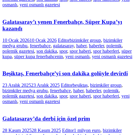
osmanlı
,
yeni osmanlı gazetesi
Galatasaray’ı yenen Fenerbahçe, Süper Kupa’yı
kazandı
10 Ocak 2026
10 Ocak 2026
Editor
bizimkiler group
,
bizimkiler
medya grubu
,
fenerbahçe
,
galatasaray
,
haber
,
haberler
,
polemik
,
polemik gazetesi
,
son dakika
,
spor
,
spor haberi
,
spor haberleri
,
süper
kupa
,
süper kupa fenerbahçenin
,
yeni osmanlı
,
yeni osmanlı gazetesi
Beşiktaş, Fenerbahçe’yi son dakika golüyle devirdi
23 Aralık 2025
23 Aralık 2025
Editor
beşiktaş
,
bizimkiler group
,
bizimkiler medya grubu
,
fenerbahçe
,
haber
,
haberler
,
polemik
,
polemik gazetesi
,
son dakika
,
spor
,
spor haberi
,
spor haberleri
,
yeni
osmanlı
,
yeni osmanlı gazetesi
Galatasaray’da derbi için özel prim
28 Kasım 2025
28 Kasım 2025
Editor
1 milyon euro
,
bizimkiler