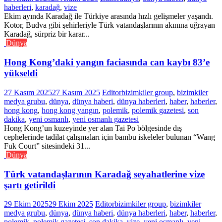
haberleri
,
karadağ
,
vize
Ekim ayında Karadağ ile Türkiye arasında hızlı gelişmeler yaşandı.
Kotor, Budva gibi şehirleriyle Türk vatandaşlarının akınına uğrayan
Karadağ, sürpriz bir karar...
Dünya
Hong Kong’daki yangın faciasında can kaybı 83’e
yükseldi
27 Kasım 2025
27 Kasım 2025
Editor
bizimkiler group
,
bizimkiler
medya grubu
,
dünya
,
dünya haberi
,
dünya haberleri
,
haber
,
haberler
,
hong kong
,
hong kong yangın
,
polemik
,
polemik gazetesi
,
son
dakika
,
yeni osmanlı
,
yeni osmanlı gazetesi
Hong Kong’un kuzeyinde yer alan Tai Po bölgesinde dış
cephelerinde tadilat çalışmaları için bambu iskeleler bulunan “Wang
Fuk Court” sitesindeki 31...
Dünya
Türk vatandaşlarının Karadağ seyahatlerine vize
şartı getirildi
29 Ekim 2025
29 Ekim 2025
Editor
bizimkiler group
,
bizimkiler
medya grubu
,
dünya
,
dünya haberi
,
dünya haberleri
,
haber
,
haberler
,
polemik
,
polemik gazetesi
,
son dakika
,
vize
,
yeni osmanlı
,
yeni