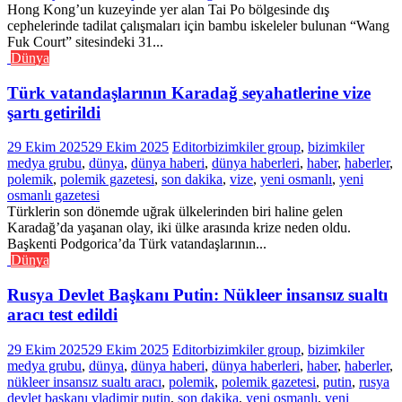
Hong Kong’un kuzeyinde yer alan Tai Po bölgesinde dış
cephelerinde tadilat çalışmaları için bambu iskeleler bulunan “Wang
Fuk Court” sitesindeki 31...
Dünya
Türk vatandaşlarının Karadağ seyahatlerine vize
şartı getirildi
29 Ekim 2025
29 Ekim 2025
Editor
bizimkiler group
,
bizimkiler
medya grubu
,
dünya
,
dünya haberi
,
dünya haberleri
,
haber
,
haberler
,
polemik
,
polemik gazetesi
,
son dakika
,
vize
,
yeni osmanlı
,
yeni
osmanlı gazetesi
Türklerin son dönemde uğrak ülkelerinden biri haline gelen
Karadağ’da yaşanan olay, iki ülke arasında krize neden oldu.
Başkenti Podgorica’da Türk vatandaşlarının...
Dünya
Rusya Devlet Başkanı Putin: Nükleer insansız sualtı
aracı test edildi
29 Ekim 2025
29 Ekim 2025
Editor
bizimkiler group
,
bizimkiler
medya grubu
,
dünya
,
dünya haberi
,
dünya haberleri
,
haber
,
haberler
,
nükleer insansız sualtı aracı
,
polemik
,
polemik gazetesi
,
putin
,
rusya
devlet başkanı vladimir putin
,
son dakika
,
yeni osmanlı
,
yeni