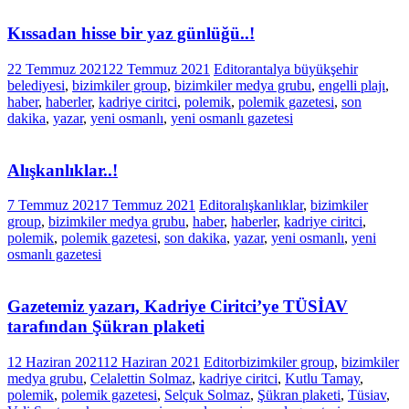
Kıssadan hisse bir yaz günlüğü..!
22 Temmuz 2021
22 Temmuz 2021
Editor
antalya büyükşehir
belediyesi
,
bizimkiler group
,
bizimkiler medya grubu
,
engelli plajı
,
haber
,
haberler
,
kadriye ciritci
,
polemik
,
polemik gazetesi
,
son
dakika
,
yazar
,
yeni osmanlı
,
yeni osmanlı gazetesi
Alışkanlıklar..!
7 Temmuz 2021
7 Temmuz 2021
Editor
alışkanlıklar
,
bizimkiler
group
,
bizimkiler medya grubu
,
haber
,
haberler
,
kadriye ciritci
,
polemik
,
polemik gazetesi
,
son dakika
,
yazar
,
yeni osmanlı
,
yeni
osmanlı gazetesi
Gazetemiz yazarı, Kadriye Ciritci’ye TÜSİAV
tarafından Şükran plaketi
12 Haziran 2021
12 Haziran 2021
Editor
bizimkiler group
,
bizimkiler
medya grubu
,
Celalettin Solmaz
,
kadriye ciritci
,
Kutlu Tamay
,
polemik
,
polemik gazetesi
,
Selçuk Solmaz
,
Şükran plaketi
,
Tüsiav
,