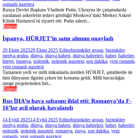
osmanlı gazetesi
Rusya Devlet Başkanı Vladimir Putin, Ukrayna ile çatışmalarda
yaralanan askerlerin tedavi gördüğü Moskova’daki Merkez Askeri
Klinik Hastanesi’ni ziyaret etti. Putin askeri...
Dünya
İspanya, HÜRJET’in satın alımını onayladı
29 Ekim 2025
29 Ekim 2025
Editor
bizimkiler group
,
bizimkiler
medya grubu
,
dünya
,
dünya haberi
,
dünya haberleri
,
haber
,
haberler
,
hürjet
,
ispanya
,
polemik
,
polemik gazetesi
,
son dakika
,
yeni osmanlı
,
yeni osmanlı gazetesi
Tamamen yerli ve milli imkanlarla üretilen HÜRJET, şimdilerde de
tüm dünyanın ilgisini çeken bir konuma geldi. Milli havacılığın
simge projelerinden biri...
Dünya
Rus İHA’sı hava sahasını ihlal etti: Romanya’da F-
16’lar acil olarak havalandı
14 Eylül 2025
14 Eylül 2025
Editor
bizimkiler group
,
bizimkiler
medya grubu
,
dünya
,
dünya haberi
,
dünya haberleri
,
haber
,
haberler
,
polemik
,
polemik gazetesi
,
romanya
,
rusya
,
son dakika
,
yeni
osmanlı
,
yeni osmanlı gazetesi