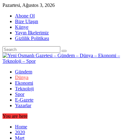
Skip
Pazartesi, Ağustos 3, 2026
to
Abone Ol
content
Bize Ulaşın
Künye
Yayın İlkelerimiz
Gizlilik Politikası
Gündem
Dünya
Ekonomi
Teknoloji
Spor
E-Gazete
Yazarlar
You are here
Home
2020
Mart