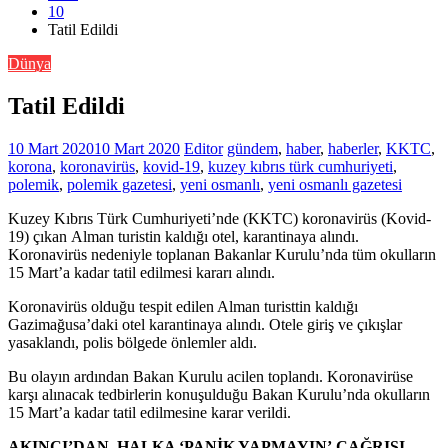
10
Tatil Edildi
Dünya
Tatil Edildi
10 Mart 2020
10 Mart 2020
Editor
gündem
,
haber
,
haberler
,
KKTC
,
korona
,
koronavirüs
,
kovid-19
,
kuzey kıbrıs türk cumhuriyeti
,
polemik
,
polemik gazetesi
,
yeni osmanlı
,
yeni osmanlı gazetesi
Kuzey Kıbrıs Türk Cumhuriyeti’nde (KKTC) koronavirüs (Kovid-
19) çıkan Alman turistin kaldığı otel, karantinaya alındı.
Koronavirüs nedeniyle toplanan Bakanlar Kurulu’nda tüm okulların
15 Mart’a kadar tatil edilmesi kararı alındı.
Koronavirüs olduğu tespit edilen Alman turisttin kaldığı
Gazimağusa’daki otel karantinaya alındı. Otele giriş ve çıkışlar
yasaklandı, polis bölgede önlemler aldı.
Bu olayın ardından Bakan Kurulu acilen toplandı. Koronavirüse
karşı alınacak tedbirlerin konuşulduğu Bakan Kurulu’nda okulların
15 Mart’a kadar tatil edilmesine karar verildi.
AKINCI’DAN, HALKA ‘PANİK YAPMAYIN’ ÇAĞRISI