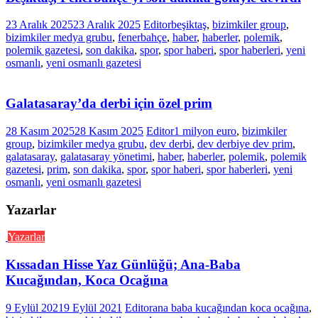
23 Aralık 2025
23 Aralık 2025
Editor
beşiktaş
,
bizimkiler group
,
bizimkiler medya grubu
,
fenerbahçe
,
haber
,
haberler
,
polemik
,
polemik gazetesi
,
son dakika
,
spor
,
spor haberi
,
spor haberleri
,
yeni
osmanlı
,
yeni osmanlı gazetesi
Galatasaray’da derbi için özel prim
28 Kasım 2025
28 Kasım 2025
Editor
1 milyon euro
,
bizimkiler
group
,
bizimkiler medya grubu
,
dev derbi
,
dev derbiye dev prim
,
galatasaray
,
galatasaray yönetimi
,
haber
,
haberler
,
polemik
,
polemik
gazetesi
,
prim
,
son dakika
,
spor
,
spor haberi
,
spor haberleri
,
yeni
osmanlı
,
yeni osmanlı gazetesi
Yazarlar
Yazarlar
Kıssadan Hisse Yaz Günlüğü; Ana-Baba
Kucağından, Koca Ocağına
9 Eylül 2021
9 Eylül 2021
Editor
ana baba kucağından koca ocağına
,