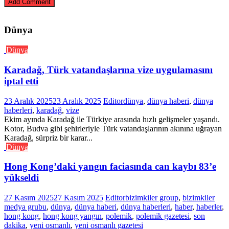
Dünya
Dünya
Karadağ, Türk vatandaşlarına vize uygulamasını
iptal etti
23 Aralık 2025
23 Aralık 2025
Editor
dünya
,
dünya haberi
,
dünya
haberleri
,
karadağ
,
vize
Ekim ayında Karadağ ile Türkiye arasında hızlı gelişmeler yaşandı.
Kotor, Budva gibi şehirleriyle Türk vatandaşlarının akınına uğrayan
Karadağ, sürpriz bir karar...
Dünya
Hong Kong’daki yangın faciasında can kaybı 83’e
yükseldi
27 Kasım 2025
27 Kasım 2025
Editor
bizimkiler group
,
bizimkiler
medya grubu
,
dünya
,
dünya haberi
,
dünya haberleri
,
haber
,
haberler
,
hong kong
,
hong kong yangın
,
polemik
,
polemik gazetesi
,
son
dakika
,
yeni osmanlı
,
yeni osmanlı gazetesi