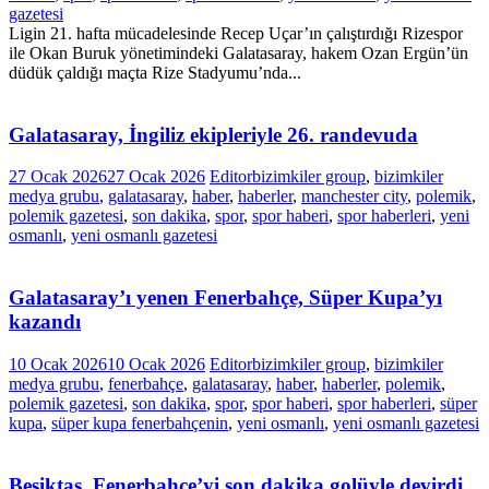
gazetesi
Ligin 21. hafta mücadelesinde Recep Uçar’ın çalıştırdığı Rizespor
ile Okan Buruk yönetimindeki Galatasaray, hakem Ozan Ergün’ün
düdük çaldığı maçta Rize Stadyumu’nda...
Galatasaray, İngiliz ekipleriyle 26. randevuda
27 Ocak 2026
27 Ocak 2026
Editor
bizimkiler group
,
bizimkiler
medya grubu
,
galatasaray
,
haber
,
haberler
,
manchester city
,
polemik
,
polemik gazetesi
,
son dakika
,
spor
,
spor haberi
,
spor haberleri
,
yeni
osmanlı
,
yeni osmanlı gazetesi
Galatasaray’ı yenen Fenerbahçe, Süper Kupa’yı
kazandı
10 Ocak 2026
10 Ocak 2026
Editor
bizimkiler group
,
bizimkiler
medya grubu
,
fenerbahçe
,
galatasaray
,
haber
,
haberler
,
polemik
,
polemik gazetesi
,
son dakika
,
spor
,
spor haberi
,
spor haberleri
,
süper
kupa
,
süper kupa fenerbahçenin
,
yeni osmanlı
,
yeni osmanlı gazetesi
Beşiktaş, Fenerbahçe’yi son dakika golüyle devirdi