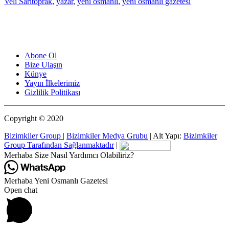
Veli Sarıtoprak
,
yazar
,
yeni osmanlı
,
yeni osmanlı gazetesi
Abone Ol
Bize Ulaşın
Künye
Yayın İlkelerimiz
Gizlilik Politikası
Copyright © 2020
Bizimkiler Group
|
Bizimkiler Medya Grubu
|
Alt Yapı:
Bizimkiler
Group Tarafından Sağlanmaktadır
|
Merhaba Size Nasıl Yardımcı Olabiliriz?
Merhaba Yeni Osmanlı Gazetesi
Open chat