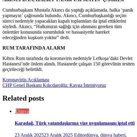
Cumhurbaşkanı Mustafa Akıncı da yaptığı açıklamada, halka ‘panik
yapmayın’ çağrısında bulundu. Akıncı, Cumhurbaşkanlığı seçim
süreci nedeniyle yapacakları kapalı toplantıları da iptal ettiklerini
söyledi. Akıncı, “Halkımızın sağlığı için alınması gereken tüm
önlemler konusunda sorumluluk ve hassasiyetle hareket
edeceğinden kuşkum yoktur” dedi.
RUM TARAFINDA ALARM
Kıbrıs Rum tarafında da koronaviris nedeniyle Lefkoşa’daki Devlet
Hastanesi’nde önlem alındı. Hastanede çalışan 150 görevlinin testten
geçirileceği belirtildi.
Koronavirüs Açıklaması
CHP Genel Başkanı Kılıçdaroğlu: Kavga İstemiyoruz
Yazı
gezinmesi
Related posts
Dünya
Karadağ, Türk vatandaşlarına vize uygulamasını iptal etti
23 Aralık 2025
23 Aralık 2025
Editor
dünya
,
dünya haberi
,