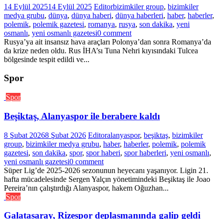
14 Eylül 2025
14 Eylül 2025
Editor
bizimkiler group
,
bizimkiler
medya grubu
,
dünya
,
dünya haberi
,
dünya haberleri
,
haber
,
haberler
,
polemik
,
polemik gazetesi
,
romanya
,
rusya
,
son dakika
,
yeni
osmanlı
,
yeni osmanlı gazetesi
0 comment
Rusya’ya ait insansız hava araçları Polonya’dan sonra Romanya’da
da krize neden oldu. Rus İHA’sı Tuna Nehri kıyısındaki Tulcea
bölgesinde tespit edildi ve...
Spor
Spor
Beşiktaş, Alanyaspor ile berabere kaldı
8 Şubat 2026
8 Şubat 2026
Editor
alanyaspor
,
beşiktaş
,
bizimkiler
group
,
bizimkiler medya grubu
,
haber
,
haberler
,
polemik
,
polemik
gazetesi
,
son dakika
,
spor
,
spor haberi
,
spor haberleri
,
yeni osmanlı
,
yeni osmanlı gazetesi
0 comment
Süper Lig’de 2025-2026 sezonunun heyecanı yaşanıyor. Ligin 21.
hafta mücadelesinde Sergen Yalçın yönetimindeki Beşiktaş ile Joao
Pereira’nın çalıştırdığı Alanyaspor, hakem Oğuzhan...
Spor
Galatasaray, Rizespor deplasmanında galip geldi