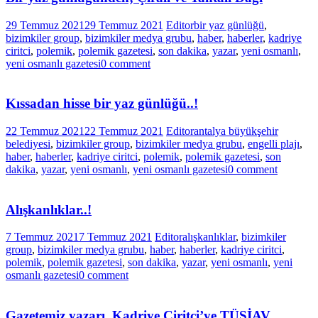
29 Temmuz 2021
29 Temmuz 2021
Editor
bir yaz günlüğü
,
bizimkiler group
,
bizimkiler medya grubu
,
haber
,
haberler
,
kadriye
ciritci
,
polemik
,
polemik gazetesi
,
son dakika
,
yazar
,
yeni osmanlı
,
yeni osmanlı gazetesi
0 comment
Kıssadan hisse bir yaz günlüğü..!
22 Temmuz 2021
22 Temmuz 2021
Editor
antalya büyükşehir
belediyesi
,
bizimkiler group
,
bizimkiler medya grubu
,
engelli plajı
,
haber
,
haberler
,
kadriye ciritci
,
polemik
,
polemik gazetesi
,
son
dakika
,
yazar
,
yeni osmanlı
,
yeni osmanlı gazetesi
0 comment
Alışkanlıklar..!
7 Temmuz 2021
7 Temmuz 2021
Editor
alışkanlıklar
,
bizimkiler
group
,
bizimkiler medya grubu
,
haber
,
haberler
,
kadriye ciritci
,
polemik
,
polemik gazetesi
,
son dakika
,
yazar
,
yeni osmanlı
,
yeni
osmanlı gazetesi
0 comment
Gazetemiz yazarı, Kadriye Ciritci’ye TÜSİAV