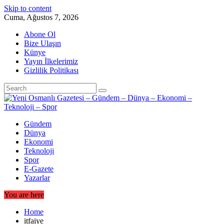
Skip to content
Cuma, Ağustos 7, 2026
Abone Ol
Bize Ulaşın
Künye
Yayın İlkelerimiz
Gizlilik Politikası
Gündem
Dünya
Ekonomi
Teknoloji
Spor
E-Gazete
Yazarlar
You are here
Home
itfaiye