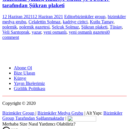
tarafından Şükran plaketi
12 Haziran 2021
12 Haziran 2021
Editor
bizimkiler group
,
bizimkiler
medya grubu
,
Celalettin Solmaz
,
kadriye ciritci
,
Kutlu Tamay
,
polemik
,
polemik gazetesi
,
Selçuk Solmaz
,
Şükran plaketi
,
Tüsiav
,
Veli Sarıtoprak
,
yazar
,
yeni osmanlı
,
yeni osmanlı gazetesi
0
comment
Abone Ol
Bize Ulaşın
Künye
Yayın İlkelerimiz
Gizlilik Politikası
Copyright © 2020
Bizimkiler Group
|
Bizimkiler Medya Grubu
|
Alt Yapı:
Bizimkiler
Group Tarafından Sağlanmaktadır
|
Merhaba Size Nasıl Yardımcı Olabiliriz?