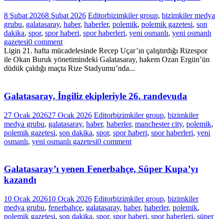
8 Şubat 2026
8 Şubat 2026
Editor
bizimkiler group
,
bizimkiler medya
grubu
,
galatasaray
,
haber
,
haberler
,
polemik
,
polemik gazetesi
,
son
dakika
,
spor
,
spor haberi
,
spor haberleri
,
yeni osmanlı
,
yeni osmanlı
gazetesi
0 comment
Ligin 21. hafta mücadelesinde Recep Uçar’ın çalıştırdığı Rizespor
ile Okan Buruk yönetimindeki Galatasaray, hakem Ozan Ergün’ün
düdük çaldığı maçta Rize Stadyumu’nda...
Galatasaray, İngiliz ekipleriyle 26. randevuda
27 Ocak 2026
27 Ocak 2026
Editor
bizimkiler group
,
bizimkiler
medya grubu
,
galatasaray
,
haber
,
haberler
,
manchester city
,
polemik
,
polemik gazetesi
,
son dakika
,
spor
,
spor haberi
,
spor haberleri
,
yeni
osmanlı
,
yeni osmanlı gazetesi
0 comment
Galatasaray’ı yenen Fenerbahçe, Süper Kupa’yı
kazandı
10 Ocak 2026
10 Ocak 2026
Editor
bizimkiler group
,
bizimkiler
medya grubu
,
fenerbahçe
,
galatasaray
,
haber
,
haberler
,
polemik
,
polemik gazetesi
,
son dakika
,
spor
,
spor haberi
,
spor haberleri
,
süper