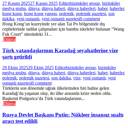
27 Kasım 2025
27 Kasım 2025
Editor
bizimkiler group
,
bizimkiler
medya grubu
,
dünya
,
dünya haberi
,
dünya haberleri
,
haber
,
haberler
,
hong kong
,
hong kong yangın
,
polemik
,
polemik gazetesi
,
son
dakika
,
yeni osmanlı
,
yeni osmanlı gazetesi
0 comment
Hong Kong’un kuzeyinde yer alan Tai Po bölgesinde dış
cephelerinde tadilat çalışmaları için bambu iskeleler bulunan “Wang
Fuk Court” sitesindeki 31...
Dünya
Türk vatandaşlarının Karadağ seyahatlerine vize
şartı getirildi
29 Ekim 2025
29 Ekim 2025
Editor
bizimkiler group
,
bizimkiler
medya grubu
,
dünya
,
dünya haberi
,
dünya haberleri
,
haber
,
haberler
,
polemik
,
polemik gazetesi
,
son dakika
,
vize
,
yeni osmanlı
,
yeni
osmanlı gazetesi
0 comment
Türklerin son dönemde uğrak ülkelerinden biri haline gelen
Karadağ’da yaşanan olay, iki ülke arasında krize neden oldu.
Başkenti Podgorica’da Türk vatandaşlarının...
Dünya
Rusya Devlet Başkanı Putin: Nükleer insansız sualtı
aracı test edildi