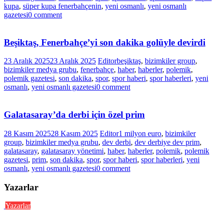
kupa
,
süper kupa fenerbahçenin
,
yeni osmanlı
,
yeni osmanlı
gazetesi
0 comment
Beşiktaş, Fenerbahçe’yi son dakika golüyle devirdi
23 Aralık 2025
23 Aralık 2025
Editor
beşiktaş
,
bizimkiler group
,
bizimkiler medya grubu
,
fenerbahçe
,
haber
,
haberler
,
polemik
,
polemik gazetesi
,
son dakika
,
spor
,
spor haberi
,
spor haberleri
,
yeni
osmanlı
,
yeni osmanlı gazetesi
0 comment
Galatasaray’da derbi için özel prim
28 Kasım 2025
28 Kasım 2025
Editor
1 milyon euro
,
bizimkiler
group
,
bizimkiler medya grubu
,
dev derbi
,
dev derbiye dev prim
,
galatasaray
,
galatasaray yönetimi
,
haber
,
haberler
,
polemik
,
polemik
gazetesi
,
prim
,
son dakika
,
spor
,
spor haberi
,
spor haberleri
,
yeni
osmanlı
,
yeni osmanlı gazetesi
0 comment
Yazarlar
Yazarlar