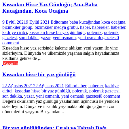
Kıssadan Hisse Yaz Günlüğü; Ana-Baba
Kucağından, Koca Ocağına
9 Eylül 2021
9 Eylül 2021
Editor
ana baba kucağından koca ocağına
,
bizimkiler group
,
bizimkiler medya grubu
,
haber
,
habereler
,
haberler
,
kadriye ciritci
,
kıssadan hisse bir yaz günlüğü
,
polemik
,
polemik
gazetesi
,
son dakika
,
yazar
,
yeni osmanlı
,
yeni osmanlı gazetesi
0
comment
Kıssadan hisse yaz serisinde kaleme aldığım yeni yazım ile yine
sizlerleyim. Dünyada ve ülkemizde yaşanan salgın hayatlarımıza
kısıtlama getirse de ,...
Yazarlar
Kıssadan hisse bir yaz günlüğü
22 Ağustos 2021
22 Ağustos 2021
Editor
haber
,
haberler
,
kadriye
ciritci
,
kıssadan hisse bir yaz günlüğü
,
polemik
,
polemik gazetesi
,
son dakika
,
yazar
,
yeni osmanlı
,
yeni osmanlı gazetesi
0 comment
Değerli okurlarım yaz günlüğü yazılarımın üçüncüsü ile yeniden
sizlerleyim. Dünya ve insanlık yaşamakta olduğu çağın en zor
dönemlerini yaşıyor. Bir yandan...
Bir yaz günlüğünden; Çıralı ve Tahtalı Dağı