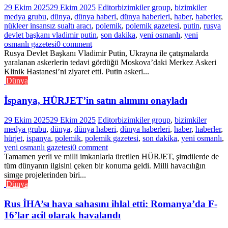
29 Ekim 2025
29 Ekim 2025
Editor
bizimkiler group
,
bizimkiler
medya grubu
,
dünya
,
dünya haberi
,
dünya haberleri
,
haber
,
haberler
,
nükleer insansız sualtı aracı
,
polemik
,
polemik gazetesi
,
putin
,
rusya
devlet başkanı vladimir putin
,
son dakika
,
yeni osmanlı
,
yeni
osmanlı gazetesi
0 comment
Rusya Devlet Başkanı Vladimir Putin, Ukrayna ile çatışmalarda
yaralanan askerlerin tedavi gördüğü Moskova’daki Merkez Askeri
Klinik Hastanesi’ni ziyaret etti. Putin askeri...
Dünya
İspanya, HÜRJET’in satın alımını onayladı
29 Ekim 2025
29 Ekim 2025
Editor
bizimkiler group
,
bizimkiler
medya grubu
,
dünya
,
dünya haberi
,
dünya haberleri
,
haber
,
haberler
,
hürjet
,
ispanya
,
polemik
,
polemik gazetesi
,
son dakika
,
yeni osmanlı
,
yeni osmanlı gazetesi
0 comment
Tamamen yerli ve milli imkanlarla üretilen HÜRJET, şimdilerde de
tüm dünyanın ilgisini çeken bir konuma geldi. Milli havacılığın
simge projelerinden biri...
Dünya
Rus İHA’sı hava sahasını ihlal etti: Romanya’da F-
16’lar acil olarak havalandı