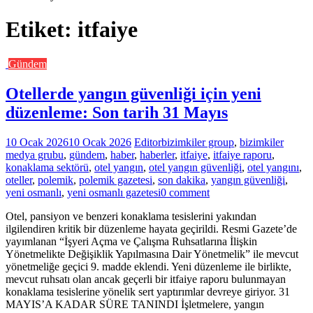
Etiket:
itfaiye
Gündem
Otellerde yangın güvenliği için yeni
düzenleme: Son tarih 31 Mayıs
10 Ocak 2026
10 Ocak 2026
Editor
bizimkiler group
,
bizimkiler
medya grubu
,
gündem
,
haber
,
haberler
,
itfaiye
,
itfaiye raporu
,
konaklama sektörü
,
otel yangın
,
otel yangın güvenliği
,
otel yangını
,
oteller
,
polemik
,
polemik gazetesi
,
son dakika
,
yangın güvenliği
,
yeni osmanlı
,
yeni osmanlı gazetesi
0 comment
Otel, pansiyon ve benzeri konaklama tesislerini yakından
ilgilendiren kritik bir düzenleme hayata geçirildi. Resmi Gazete’de
yayımlanan “İşyeri Açma ve Çalışma Ruhsatlarına İlişkin
Yönetmelikte Değişiklik Yapılmasına Dair Yönetmelik” ile mevcut
yönetmeliğe geçici 9. madde eklendi. Yeni düzenleme ile birlikte,
mevcut ruhsatı olan ancak geçerli bir itfaiye raporu bulunmayan
konaklama tesislerine yönelik sert yaptırımlar devreye giriyor. 31
MAYIS’A KADAR SÜRE TANINDI İşletmelere, yangın