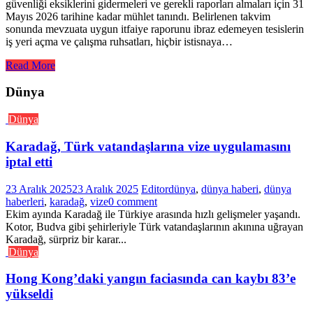
güvenliği eksiklerini gidermeleri ve gerekli raporları almaları için 31
Mayıs 2026 tarihine kadar mühlet tanındı. Belirlenen takvim
sonunda mevzuata uygun itfaiye raporunu ibraz edemeyen tesislerin
iş yeri açma ve çalışma ruhsatları, hiçbir istisnaya…
Read More
Dünya
Dünya
Karadağ, Türk vatandaşlarına vize uygulamasını
iptal etti
23 Aralık 2025
23 Aralık 2025
Editor
dünya
,
dünya haberi
,
dünya
haberleri
,
karadağ
,
vize
0 comment
Ekim ayında Karadağ ile Türkiye arasında hızlı gelişmeler yaşandı.
Kotor, Budva gibi şehirleriyle Türk vatandaşlarının akınına uğrayan
Karadağ, sürpriz bir karar...
Dünya
Hong Kong’daki yangın faciasında can kaybı 83’e
yükseldi