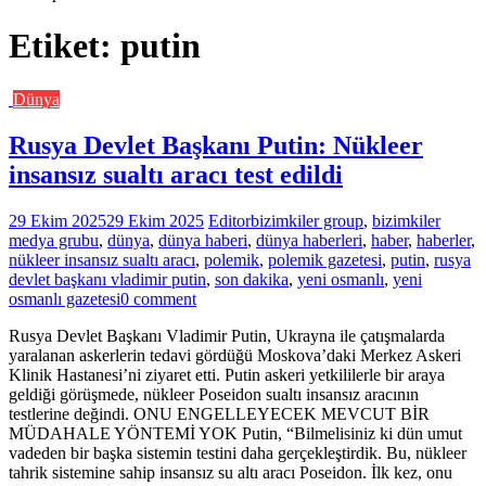
Etiket:
putin
Dünya
Rusya Devlet Başkanı Putin: Nükleer
insansız sualtı aracı test edildi
29 Ekim 2025
29 Ekim 2025
Editor
bizimkiler group
,
bizimkiler
medya grubu
,
dünya
,
dünya haberi
,
dünya haberleri
,
haber
,
haberler
,
nükleer insansız sualtı aracı
,
polemik
,
polemik gazetesi
,
putin
,
rusya
devlet başkanı vladimir putin
,
son dakika
,
yeni osmanlı
,
yeni
osmanlı gazetesi
0 comment
Rusya Devlet Başkanı Vladimir Putin, Ukrayna ile çatışmalarda
yaralanan askerlerin tedavi gördüğü Moskova’daki Merkez Askeri
Klinik Hastanesi’ni ziyaret etti. Putin askeri yetkililerle bir araya
geldiği görüşmede, nükleer Poseidon sualtı insansız aracının
testlerine değindi. ONU ENGELLEYECEK MEVCUT BİR
MÜDAHALE YÖNTEMİ YOK Putin, “Bilmelisiniz ki dün umut
vadeden bir başka sistemin testini daha gerçekleştirdik. Bu, nükleer
tahrik sistemine sahip insansız su altı aracı Poseidon. İlk kez, onu