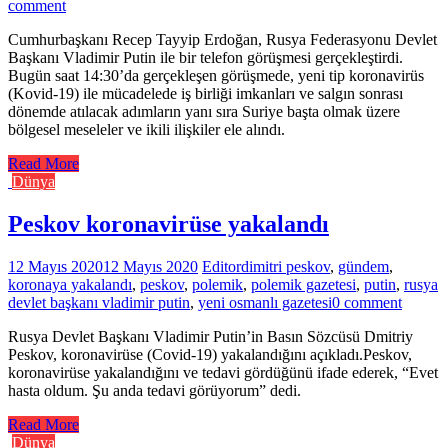
comment
Cumhurbaşkanı Recep Tayyip Erdoğan, Rusya Federasyonu Devlet
Başkanı Vladimir Putin ile bir telefon görüşmesi gerçekleştirdi.
Bugün saat 14:30’da gerçekleşen görüşmede, yeni tip koronavirüs
(Kovid-19) ile mücadelede iş birliği imkanları ve salgın sonrası
dönemde atılacak adımların yanı sıra Suriye başta olmak üzere
bölgesel meseleler ve ikili ilişkiler ele alındı.
Read More
Dünya
Peskov koronavirüse yakalandı
12 Mayıs 2020
12 Mayıs 2020
Editor
dimitri peskov
,
gündem
,
koronaya yakalandı
,
peskov
,
polemik
,
polemik gazetesi
,
putin
,
rusya
devlet başkanı vladimir putin
,
yeni osmanlı gazetesi
0 comment
Rusya Devlet Başkanı Vladimir Putin’in Basın Sözcüsü Dmitriy
Peskov, koronavirüse (Covid-19) yakalandığını açıkladı.Peskov,
koronavirüse yakalandığını ve tedavi gördüğünü ifade ederek, “Evet
hasta oldum. Şu anda tedavi görüyorum” dedi.
Read More
Dünya