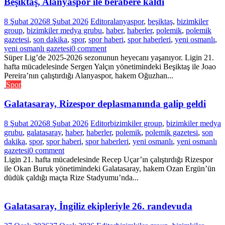
Beşiktaş, Alanyaspor ile berabere kaldı
8 Şubat 2026
8 Şubat 2026
Editor
alanyaspor
,
beşiktaş
,
bizimkiler
group
,
bizimkiler medya grubu
,
haber
,
haberler
,
polemik
,
polemik
gazetesi
,
son dakika
,
spor
,
spor haberi
,
spor haberleri
,
yeni osmanlı
,
yeni osmanlı gazetesi
0 comment
Süper Lig’de 2025-2026 sezonunun heyecanı yaşanıyor. Ligin 21.
hafta mücadelesinde Sergen Yalçın yönetimindeki Beşiktaş ile Joao
Pereira’nın çalıştırdığı Alanyaspor, hakem Oğuzhan...
Spor
Galatasaray, Rizespor deplasmanında galip geldi
8 Şubat 2026
8 Şubat 2026
Editor
bizimkiler group
,
bizimkiler medya
grubu
,
galatasaray
,
haber
,
haberler
,
polemik
,
polemik gazetesi
,
son
dakika
,
spor
,
spor haberi
,
spor haberleri
,
yeni osmanlı
,
yeni osmanlı
gazetesi
0 comment
Ligin 21. hafta mücadelesinde Recep Uçar’ın çalıştırdığı Rizespor
ile Okan Buruk yönetimindeki Galatasaray, hakem Ozan Ergün’ün
düdük çaldığı maçta Rize Stadyumu’nda...
Galatasaray, İngiliz ekipleriyle 26. randevuda