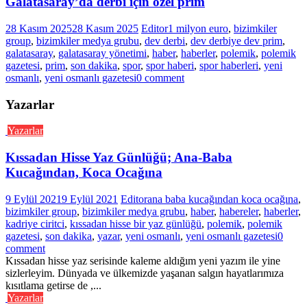
Galatasaray’da derbi için özel prim
28 Kasım 2025
28 Kasım 2025
Editor
1 milyon euro
,
bizimkiler
group
,
bizimkiler medya grubu
,
dev derbi
,
dev derbiye dev prim
,
galatasaray
,
galatasaray yönetimi
,
haber
,
haberler
,
polemik
,
polemik
gazetesi
,
prim
,
son dakika
,
spor
,
spor haberi
,
spor haberleri
,
yeni
osmanlı
,
yeni osmanlı gazetesi
0 comment
Yazarlar
Yazarlar
Kıssadan Hisse Yaz Günlüğü; Ana-Baba
Kucağından, Koca Ocağına
9 Eylül 2021
9 Eylül 2021
Editor
ana baba kucağından koca ocağına
,
bizimkiler group
,
bizimkiler medya grubu
,
haber
,
habereler
,
haberler
,
kadriye ciritci
,
kıssadan hisse bir yaz günlüğü
,
polemik
,
polemik
gazetesi
,
son dakika
,
yazar
,
yeni osmanlı
,
yeni osmanlı gazetesi
0
comment
Kıssadan hisse yaz serisinde kaleme aldığım yeni yazım ile yine
sizlerleyim. Dünyada ve ülkemizde yaşanan salgın hayatlarımıza
kısıtlama getirse de ,...
Yazarlar