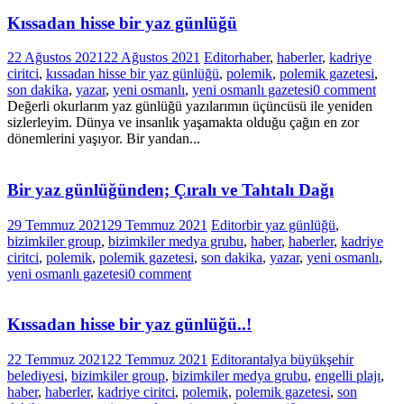
Kıssadan hisse bir yaz günlüğü
22 Ağustos 2021
22 Ağustos 2021
Editor
haber
,
haberler
,
kadriye
ciritci
,
kıssadan hisse bir yaz günlüğü
,
polemik
,
polemik gazetesi
,
son dakika
,
yazar
,
yeni osmanlı
,
yeni osmanlı gazetesi
0 comment
Değerli okurlarım yaz günlüğü yazılarımın üçüncüsü ile yeniden
sizlerleyim. Dünya ve insanlık yaşamakta olduğu çağın en zor
dönemlerini yaşıyor. Bir yandan...
Bir yaz günlüğünden; Çıralı ve Tahtalı Dağı
29 Temmuz 2021
29 Temmuz 2021
Editor
bir yaz günlüğü
,
bizimkiler group
,
bizimkiler medya grubu
,
haber
,
haberler
,
kadriye
ciritci
,
polemik
,
polemik gazetesi
,
son dakika
,
yazar
,
yeni osmanlı
,
yeni osmanlı gazetesi
0 comment
Kıssadan hisse bir yaz günlüğü..!
22 Temmuz 2021
22 Temmuz 2021
Editor
antalya büyükşehir
belediyesi
,
bizimkiler group
,
bizimkiler medya grubu
,
engelli plajı
,
haber
,
haberler
,
kadriye ciritci
,
polemik
,
polemik gazetesi
,
son