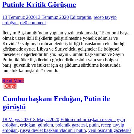
Putinle Kritik Görüşme
13 Temmuz 2020
13 Temmuz 2020
Editor
putin
,
recep tayyip
erdoğan
,
rte
0 comment
İletişim Başkanlığı’ndan yapılan yazılı açıklamada, “Ekonomi başta
olmak üzere ikili ilişkilerin geliştirilmesine yönelik adımlar ve
Kovid-19 salgınıyla mücadelede iş birliği hususlarının ele alındığı
görüşmede ayrıca Libya ve Suriye’deki gelişmeler ile bölgesel
meseleler değerlendirilmiştir. Sayın Cumhurbaşkanımız ve Sayın
Putin, iki ülke ilişkilerinin güçlendirilmesinin yanı sıra bölgesel
barış, güvenlik ve istikrar için eş güdümü sürdürme konusunda
mutabık kalmışlardır” denildi.
Read More
Dünya
Cumhurbaşkanı Erdoğan, Putin ile
görüştü
18 Mayıs 2020
18 Mayıs 2020
Editor
cumhurbaşkanı recep tayyip
erdoğan
,
erdoğan
,
gündem
,
polemik gazetesi
,
putin
,
recep tayyip
erdoğan
,
rusya devlet başkanı vladimir putin
,
yeni osmanlı gazetesi
0