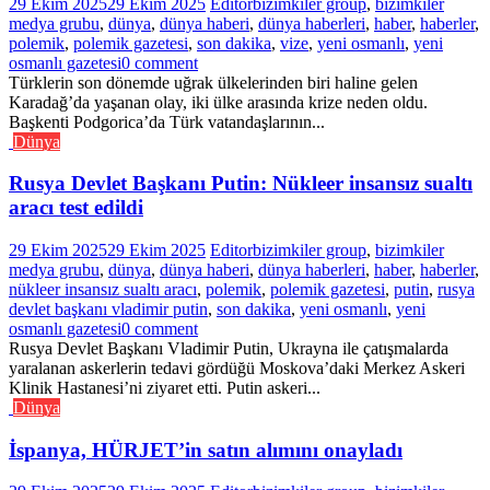
29 Ekim 2025
29 Ekim 2025
Editor
bizimkiler group
,
bizimkiler
medya grubu
,
dünya
,
dünya haberi
,
dünya haberleri
,
haber
,
haberler
,
polemik
,
polemik gazetesi
,
son dakika
,
vize
,
yeni osmanlı
,
yeni
osmanlı gazetesi
0 comment
Türklerin son dönemde uğrak ülkelerinden biri haline gelen
Karadağ’da yaşanan olay, iki ülke arasında krize neden oldu.
Başkenti Podgorica’da Türk vatandaşlarının...
Dünya
Rusya Devlet Başkanı Putin: Nükleer insansız sualtı
aracı test edildi
29 Ekim 2025
29 Ekim 2025
Editor
bizimkiler group
,
bizimkiler
medya grubu
,
dünya
,
dünya haberi
,
dünya haberleri
,
haber
,
haberler
,
nükleer insansız sualtı aracı
,
polemik
,
polemik gazetesi
,
putin
,
rusya
devlet başkanı vladimir putin
,
son dakika
,
yeni osmanlı
,
yeni
osmanlı gazetesi
0 comment
Rusya Devlet Başkanı Vladimir Putin, Ukrayna ile çatışmalarda
yaralanan askerlerin tedavi gördüğü Moskova’daki Merkez Askeri
Klinik Hastanesi’ni ziyaret etti. Putin askeri...
Dünya
İspanya, HÜRJET’in satın alımını onayladı