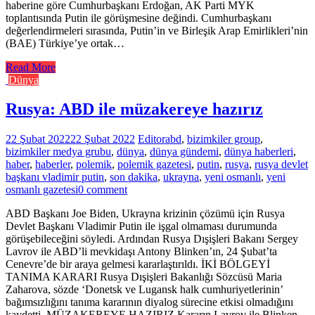
haberine göre Cumhurbaşkanı Erdoğan, AK Parti MYK
toplantısında Putin ile görüşmesine değindi. Cumhurbaşkanı
değerlendirmeleri sırasında, Putin’in ve Birleşik Arap Emirlikleri’nin
(BAE) Türkiye’ye ortak…
Read More
Dünya
Rusya: ABD ile müzakereye hazırız
22 Şubat 2022
22 Şubat 2022
Editor
abd
,
bizimkiler group
,
bizimkiler medya grubu
,
dünya
,
dünya gündemi
,
dünya haberleri
,
haber
,
haberler
,
polemik
,
polemik gazetesi
,
putin
,
rusya
,
rusya devlet
başkanı vladimir putin
,
son dakika
,
ukrayna
,
yeni osmanlı
,
yeni
osmanlı gazetesi
0 comment
ABD Başkanı Joe Biden, Ukrayna krizinin çözümü için Rusya
Devlet Başkanı Vladimir Putin ile işgal olmaması durumunda
görüşebileceğini söyledi. Ardından Rusya Dışişleri Bakanı Sergey
Lavrov ile ABD’li mevkidaşı Antony Blinken’ın, 24 Şubat’ta
Cenevre’de bir araya gelmesi kararlaştırıldı. İKİ BÖLGEYİ
TANIMA KARARI Rusya Dışişleri Bakanlığı Sözcüsü Maria
Zaharova, sözde ‘Donetsk ve Lugansk halk cumhuriyetlerinin’
bağımsızlığını tanıma kararının diyalog sürecine etkisi olmadığını
kaydetti. MÜZAKEREYE HAZIRIZ Kararın Lavrov ile Blinken