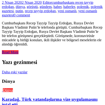
2 Nisan 2020
2 Nisan 2020
Editor
cumhurbaşkanı recep tayyip
erdoğan
,
dünya
,
görüştü
,
gündem
,
haber
,
haberler
,
polemik
,
polemik
gazetesi
,
putin
,
recep tayyip erdoğan
,
yeni osmanlı
,
yeni osmanlı
gazetesi
0 comment
Cumhurbaşkanı Recep Tayyip Tayyip Erdoğan, Rusya Devlet
Başkanı Vladimir Putin’le telefonda görüştü. Cumhurbaşkanı Recep
Tayyip Tayyip Erdoğan, Rusya Devlet Başkanı Vladimir Putin’le
bir telefon görüşmesi gerçekleştirdi. Görüşmede, koronavirüsle
mücadele iş birliği konuları, ikili ilişkiler ve bölgesel meselelerin ele
alındığı öğrenildi.
Read More
Yazı gezinmesi
Daha eski yazılar
Dünya
Dünya
Karadağ, Türk vatandaşlarına vize uygulamasını
iptal etti