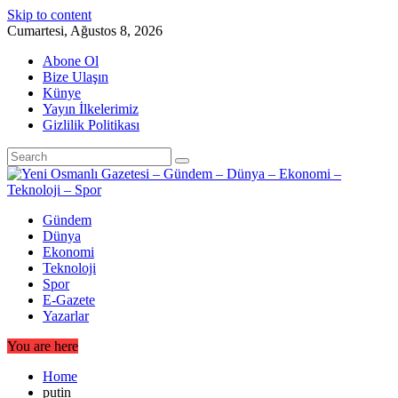
Skip to content
Cumartesi, Ağustos 8, 2026
Abone Ol
Bize Ulaşın
Künye
Yayın İlkelerimiz
Gizlilik Politikası
Gündem
Dünya
Ekonomi
Teknoloji
Spor
E-Gazete
Yazarlar
You are here
Home
putin