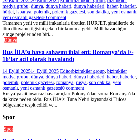
29 Ekim 2025
29 Ekim 2025
Editor
bizimkiler group
,
bizimkiler
medya grubu
,
dünya
,
dünya haberi
,
dünya haberleri
,
haber
,
haberler
,
hürjet
,
ispanya
,
polemik
,
polemik gazetesi
,
son dakika
,
yeni osmanlı
,
yeni osmanlı gazetesi
0 comment
Tamamen yerli ve milli imkanlarla üretilen HÜRJET, şimdilerde de
tüm dünyanın ilgisini çeken bir konuma geldi. Milli havacılığın
simge projelerinden biri...
Dünya
Rus İHA’sı hava sahasını ihlal etti: Romanya’da F-
16’lar acil olarak havalandı
14 Eylül 2025
14 Eylül 2025
Editor
bizimkiler group
,
bizimkiler
medya grubu
,
dünya
,
dünya haberi
,
dünya haberleri
,
haber
,
haberler
,
polemik
,
polemik gazetesi
,
romanya
,
rusya
,
son dakika
,
yeni
osmanlı
,
yeni osmanlı gazetesi
0 comment
Rusya’ya ait insansız hava araçları Polonya’dan sonra Romanya’da
da krize neden oldu. Rus İHA’sı Tuna Nehri kıyısındaki Tulcea
bölgesinde tespit edildi ve...
Spor
Spor