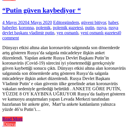
“Putin güven kaybediyor “
4 Mayıs 2020
4 Mayıs 2020
Editor
gündem
,
güveni bitiyor
,
haber
,
haberler
,
koronna
,
polemik
,
polemik gazetesi
,
putin
,
rusya
,
rusya
devlet başkanı vladimir putin
,
yen osmanlı
,
yeni osmanlı gazetesi
0
comment
Dünyayı etkisi altına alan koronavirüs salgınında son dönemlerde
artış gösteren Rusya’da salgınla mücadeleye ilişkin anket
düzenlendi. Yapılan ankette Rusya Devlet Başkanı Putin’in
koronavirüs (Covid-19) sürecini iyi yönetemediği gerekçesiyle
güven kaybettiği sonucu çıktı. Dünyayı etkisi altına alan koronavirüs
salgınında son dönemlerde artış gösteren Rusya’da salgınla
mücadeleye ilişkin anket düzenlendi. Rusya Devlet Başkanı
Vladimir Putin’ e olan güvenin ülke genelinde artan koronavirüs
vakaları nedeniyle gerilediği belirtildi . ANKETE GÖRE PUTİN,
YÜZDE 8 OY KAYBINA UĞRUYOR Rusya’da faaliyet gösteren
ve kamuoyu araştırmaları yapan Levada Merkezi tarafından
hazırlanan bir ankete göre, Mart’ta ankete katılanların yalnızca
yüzde 46’sı Putin’i…
Read More
Dünya