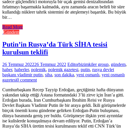
sadece güçlendirici motoruyla bir uçak gemisi denizaltısından
fırlatmayı başarmakla kalmadık, aynı zamanda aracın belirli bir süre
kullandığı nükleer tahrik sistemini de ateşlemeyi başardık. Bu büyük
bir…
Read More
Gündem
Putin’in Rusya’da Türk SİHA tesisi
kurulsun teklifi
26 Temmuz 2022
26 Temmuz 2022
Editor
bizimkiler group
,
gündem
,
haber
,
haberler
,
polemik
,
polemik gazetesi
,
putin
,
rusya devlet
başkanı vladimir putin
,
siha
,
son dakika
,
yeni osmanlı
,
yeni osmanlı
gazetesi
0 comment
Cumhurbaşkanı Recep Tayyip Erdoğan, geçtiğimiz hafta dünyanın
yakından takip ettiği Astana formatındaki 3’lü zirve için İran’a gitti.
Erdoğan burada, İran Cumhurbaşkanı İbrahim Reisi ve Rusya
Devlet Başkanı Vladimir Putin ile bir araya geldi. İkili görüşmelerde
birçok önemli konu gündeme gelirken Erdoğan-Putin buluşması,
dünya basınında geniş yer buldu. Görüşmeye ilişkin yeni ayrıntılar
ise kulislerde konuşulmaya devam ediliyor. Putin, Erdoğan’a
Rusya’da SİHA üretim tesisi kurulmasını teklif etti CNN Türk’ün