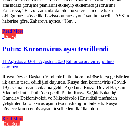
arasındaki görüşme planlarını etkileyip etkilemediği sorusuna
Zaharova, “En zor zamanlarda bile müzakere sürecine hazır
olduğumuzu söyledik. Pozisyonumuz aynı.” yanıtını verdi. TASS’ın
haberine göre, Zaharova ayrıca, “Her…
Read More
Dünya
Putin: Koronavirüs aşısı tescillendi
11 Ağustos 2020
11 Ağustos 2020
Editor
koronavirüs
,
putin
0
comment
Rusya Devlet Başkanı Vladimir Putin, koronavirüse karşı geliştirilen
ilk aşının tescil edildiğini duyurdu. Rusya’dan koronavirüs (Covid-
19) aşısına ilişkin açıklama geldi. Açıklama Rusya Devlet Başkanı
Vladimir Putin Putin’den geldi. Putin, Rusya Sağlık Bakanlığı,
Gamaley Epidemiyoloji ve Mikrobiyoloji Enstitüsü tarafından
geliştirilen koronavirüs aşının tescil edildiğini ifade etti. Rusya
böylece koronavirüs aşısını tescil eden ilk ülke oldu.
Read More
Gündem