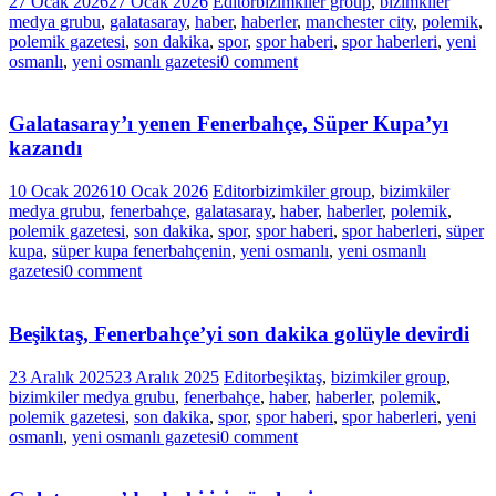
27 Ocak 2026
27 Ocak 2026
Editor
bizimkiler group
,
bizimkiler
medya grubu
,
galatasaray
,
haber
,
haberler
,
manchester city
,
polemik
,
polemik gazetesi
,
son dakika
,
spor
,
spor haberi
,
spor haberleri
,
yeni
osmanlı
,
yeni osmanlı gazetesi
0 comment
Galatasaray’ı yenen Fenerbahçe, Süper Kupa’yı
kazandı
10 Ocak 2026
10 Ocak 2026
Editor
bizimkiler group
,
bizimkiler
medya grubu
,
fenerbahçe
,
galatasaray
,
haber
,
haberler
,
polemik
,
polemik gazetesi
,
son dakika
,
spor
,
spor haberi
,
spor haberleri
,
süper
kupa
,
süper kupa fenerbahçenin
,
yeni osmanlı
,
yeni osmanlı
gazetesi
0 comment
Beşiktaş, Fenerbahçe’yi son dakika golüyle devirdi
23 Aralık 2025
23 Aralık 2025
Editor
beşiktaş
,
bizimkiler group
,
bizimkiler medya grubu
,
fenerbahçe
,
haber
,
haberler
,
polemik
,
polemik gazetesi
,
son dakika
,
spor
,
spor haberi
,
spor haberleri
,
yeni
osmanlı
,
yeni osmanlı gazetesi
0 comment