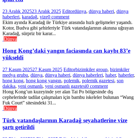
23 Aralık 2025
23 Aralık 2025
Editor
dünya
,
dünya haberi
,
dünya
haberleri
,
karadağ
,
vize
0 comment
Ekim ayında Karadağ ile Türkiye arasında hızlı gelişmeler yaşandı.
Kotor, Budva gibi şehirleriyle Türk vatandaşlarının akınına uğrayan
Karadağ, sürpriz bir karar...
Dünya
Hong Kong’daki yangın faciasında can kaybı 83’e
yükseldi
27 Kasım 2025
27 Kasım 2025
Editor
bizimkiler group
,
bizimkiler
medya grubu
,
dünya
,
dünya haberi
,
dünya haberleri
,
haber
,
haberler
,
hong kong
,
hong kong yangın
,
polemik
,
polemik gazetesi
,
son
dakika
,
yeni osmanlı
,
yeni osmanlı gazetesi
0 comment
Hong Kong’un kuzeyinde yer alan Tai Po bölgesinde dış
cephelerinde tadilat çalışmaları için bambu iskeleler bulunan “Wang
Fuk Court” sitesindeki 31...
Dünya
Türk vatandaşlarının Karadağ seyahatlerine vize
şartı getirildi