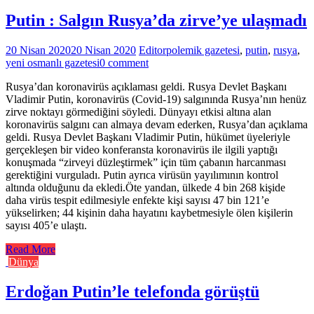
Putin : Salgın Rusya’da zirve’ye ulaşmadı
20 Nisan 2020
20 Nisan 2020
Editor
polemik gazetesi
,
putin
,
rusya
,
yeni osmanlı gazetesi
0 comment
Rusya’dan koronavirüs açıklaması geldi. Rusya Devlet Başkanı
Vladimir Putin, koronavirüs (Covid-19) salgınında Rusya’nın henüz
zirve noktayı görmediğini söyledi. Dünyayı etkisi altına alan
koronavirüs salgını can almaya devam ederken, Rusya’dan açıklama
geldi. Rusya Devlet Başkanı Vladimir Putin, hükümet üyeleriyle
gerçekleşen bir video konferansta koronavirüs ile ilgili yaptığı
konuşmada “zirveyi düzleştirmek” için tüm çabanın harcanması
gerektiğini vurguladı. Putin ayrıca virüsün yayılımının kontrol
altında olduğunu da ekledi.Öte yandan, ülkede 4 bin 268 kişide
daha virüs tespit edilmesiyle enfekte kişi sayısı 47 bin 121’e
yükselirken; 44 kişinin daha hayatını kaybetmesiyle ölen kişilerin
sayısı 405’e ulaştı.
Read More
Dünya
Erdoğan Putin’le telefonda görüştü