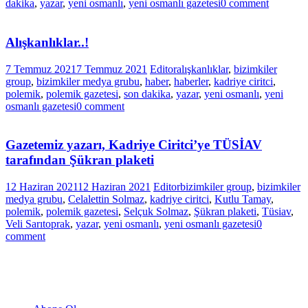
dakika
,
yazar
,
yeni osmanlı
,
yeni osmanlı gazetesi
0 comment
Alışkanlıklar..!
7 Temmuz 2021
7 Temmuz 2021
Editor
alışkanlıklar
,
bizimkiler
group
,
bizimkiler medya grubu
,
haber
,
haberler
,
kadriye ciritci
,
polemik
,
polemik gazetesi
,
son dakika
,
yazar
,
yeni osmanlı
,
yeni
osmanlı gazetesi
0 comment
Gazetemiz yazarı, Kadriye Ciritci’ye TÜSİAV
tarafından Şükran plaketi
12 Haziran 2021
12 Haziran 2021
Editor
bizimkiler group
,
bizimkiler
medya grubu
,
Celalettin Solmaz
,
kadriye ciritci
,
Kutlu Tamay
,
polemik
,
polemik gazetesi
,
Selçuk Solmaz
,
Şükran plaketi
,
Tüsiav
,
Veli Sarıtoprak
,
yazar
,
yeni osmanlı
,
yeni osmanlı gazetesi
0
comment