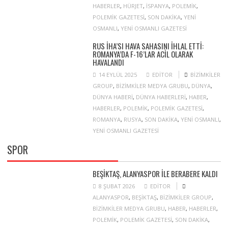
HABERLER
,
HÜRJET
,
ISPANYA
,
POLEMIK
,
POLEMIK GAZETESI
,
SON DAKIKA
,
YENI
OSMANLI
,
YENI OSMANLI GAZETESI
RUS İHA’SI HAVA SAHASINI IHLAL ETTI:
ROMANYA’DA F-16’LAR ACIL OLARAK
HAVALANDI
14 EYLÜL 2025
EDITOR
BIZIMKILER
GROUP
,
BIZIMKILER MEDYA GRUBU
,
DÜNYA
,
DÜNYA HABERI
,
DÜNYA HABERLERI
,
HABER
,
HABERLER
,
POLEMIK
,
POLEMIK GAZETESI
,
ROMANYA
,
RUSYA
,
SON DAKIKA
,
YENI OSMANLI
,
YENI OSMANLI GAZETESI
SPOR
BEŞIKTAŞ, ALANYASPOR ILE BERABERE KALDI
8 ŞUBAT 2026
EDITOR
ALANYASPOR
,
BEŞIKTAŞ
,
BIZIMKILER GROUP
,
BIZIMKILER MEDYA GRUBU
,
HABER
,
HABERLER
,
POLEMIK
,
POLEMIK GAZETESI
,
SON DAKIKA
,