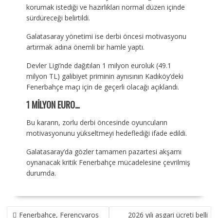
korumak istediği ve hazırlıkları normal düzen içinde
sürdüreceği belirtildi.
Galatasaray yönetimi ise derbi öncesi motivasyonu
artırmak adına önemli bir hamle yaptı.
Devler Ligi’nde dağıtılan 1 milyon euroluk (49.1
milyon TL) galibiyet priminin aynısının Kadıköy’deki
Fenerbahçe maçı için de geçerli olacağı açıklandı.
1 MİLYON EURO…
Bu kararın, zorlu derbi öncesinde oyuncuların
motivasyonunu yükseltmeyi hedeflediği ifade edildi.
Galatasaray’da gözler tamamen pazartesi akşamı
oynanacak kritik Fenerbahçe mücadelesine çevrilmiş
durumda.
YAZI
Fenerbahçe, Ferencvaros
2026 yılı asgari ücreti belli