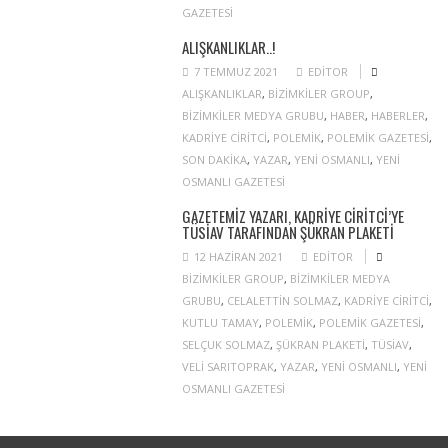
GAZETESI
ALIŞKANLIKLAR..!
7 TEMMUZ 2021
EDITOR
ALIŞKANLIKLAR
,
BIZIMKILER GROUP
,
BIZIMKILER MEDYA GRUBU
,
HABER
,
HABERLER
,
KADRIYE CIRITCI
,
POLEMIK
,
POLEMIK GAZETESI
,
SON DAKIKA
,
YAZAR
,
YENI OSMANLI
,
YENI
OSMANLI GAZETESI
GAZETEMIZ YAZARI, KADRIYE CIRITCI’YE
TÜSİAV TARAFINDAN ŞÜKRAN PLAKETI
12 HAZIRAN 2021
EDITOR
BIZIMKILER GROUP
,
BIZIMKILER MEDYA
GRUBU
,
CELALETTIN SOLMAZ
,
KADRIYE CIRITCI
,
KUTLU TAMAY
,
POLEMIK
,
POLEMIK GAZETESI
,
SELÇUK SOLMAZ
,
ŞÜKRAN PLAKETI
,
TÜSIAV
,
VELI SARITOPRAK
,
YAZAR
,
YENI OSMANLI
,
YENI
OSMANLI GAZETESI