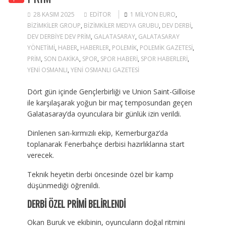
28 KASIM 2025
EDITOR
1 MILYON EURO
,
BIZIMKILER GROUP
,
BIZIMKILER MEDYA GRUBU
,
DEV DERBI
,
DEV DERBIYE DEV PRIM
,
GALATASARAY
,
GALATASARAY
YÖNETIMI
,
HABER
,
HABERLER
,
POLEMIK
,
POLEMIK GAZETESI
,
PRIM
,
SON DAKIKA
,
SPOR
,
SPOR HABERI
,
SPOR HABERLERI
,
YENI OSMANLI
,
YENI OSMANLI GAZETESI
Dört gün içinde Gençlerbirliği ve Union Saint-Gilloise
ile karşılaşarak yoğun bir maç temposundan geçen
Galatasaray’da oyunculara bir günlük izin verildi.
Dinlenen sarı-kırmızılı ekip, Kemerburgaz’da
toplanarak Fenerbahçe derbisi hazırlıklarına start
verecek.
Teknik heyetin derbi öncesinde özel bir kamp
düşünmediği öğrenildi.
DERBİ ÖZEL PRİMİ BELİRLENDİ
Okan Buruk ve ekibinin, oyuncuların doğal ritmini