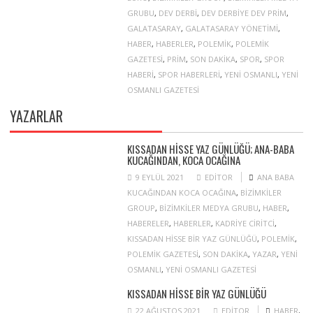
GRUBU
,
DEV DERBI
,
DEV DERBIYE DEV PRIM
,
GALATASARAY
,
GALATASARAY YÖNETIMI
,
HABER
,
HABERLER
,
POLEMIK
,
POLEMIK
GAZETESI
,
PRIM
,
SON DAKIKA
,
SPOR
,
SPOR
HABERI
,
SPOR HABERLERI
,
YENI OSMANLI
,
YENI
OSMANLI GAZETESI
YAZARLAR
KISSADAN HISSE YAZ GÜNLÜĞÜ; ANA-BABA
KUCAĞINDAN, KOCA OCAĞINA
9 EYLÜL 2021
EDITOR
ANA BABA
KUCAĞINDAN KOCA OCAĞINA
,
BIZIMKILER
GROUP
,
BIZIMKILER MEDYA GRUBU
,
HABER
,
HABERELER
,
HABERLER
,
KADRIYE CIRITCI
,
KISSADAN HISSE BIR YAZ GÜNLÜĞÜ
,
POLEMIK
,
POLEMIK GAZETESI
,
SON DAKIKA
,
YAZAR
,
YENI
OSMANLI
,
YENI OSMANLI GAZETESI
KISSADAN HISSE BIR YAZ GÜNLÜĞÜ
22 AĞUSTOS 2021
EDITOR
HABER
,