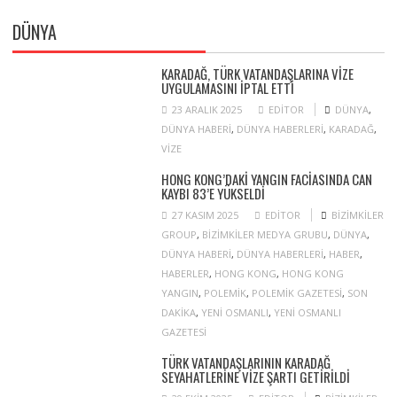
DÜNYA
KARADAĞ, TÜRK VATANDAŞLARINA VIZE
UYGULAMASINI IPTAL ETTI
23 ARALIK 2025
EDITOR
DÜNYA
,
DÜNYA HABERI
,
DÜNYA HABERLERI
,
KARADAĞ
,
VIZE
HONG KONG’DAKI YANGIN FACIASINDA CAN
KAYBI 83’E YÜKSELDI
27 KASIM 2025
EDITOR
BIZIMKILER
GROUP
,
BIZIMKILER MEDYA GRUBU
,
DÜNYA
,
DÜNYA HABERI
,
DÜNYA HABERLERI
,
HABER
,
HABERLER
,
HONG KONG
,
HONG KONG
YANGIN
,
POLEMIK
,
POLEMIK GAZETESI
,
SON
DAKIKA
,
YENI OSMANLI
,
YENI OSMANLI
GAZETESI
TÜRK VATANDAŞLARININ KARADAĞ
SEYAHATLERINE VIZE ŞARTI GETIRILDI