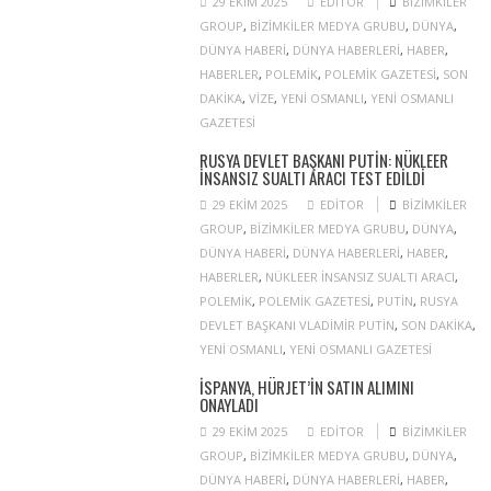
29 EKIM 2025
EDITOR
BIZIMKILER
GROUP
,
BIZIMKILER MEDYA GRUBU
,
DÜNYA
,
DÜNYA HABERI
,
DÜNYA HABERLERI
,
HABER
,
HABERLER
,
POLEMIK
,
POLEMIK GAZETESI
,
SON
DAKIKA
,
VIZE
,
YENI OSMANLI
,
YENI OSMANLI
GAZETESI
RUSYA DEVLET BAŞKANI PUTIN: NÜKLEER
INSANSIZ SUALTI ARACI TEST EDILDI
29 EKIM 2025
EDITOR
BIZIMKILER
GROUP
,
BIZIMKILER MEDYA GRUBU
,
DÜNYA
,
DÜNYA HABERI
,
DÜNYA HABERLERI
,
HABER
,
HABERLER
,
NÜKLEER INSANSIZ SUALTI ARACI
,
POLEMIK
,
POLEMIK GAZETESI
,
PUTIN
,
RUSYA
DEVLET BAŞKANI VLADIMIR PUTIN
,
SON DAKIKA
,
YENI OSMANLI
,
YENI OSMANLI GAZETESI
İSPANYA, HÜRJET’IN SATIN ALIMINI
ONAYLADI
29 EKIM 2025
EDITOR
BIZIMKILER
GROUP
,
BIZIMKILER MEDYA GRUBU
,
DÜNYA
,
DÜNYA HABERI
,
DÜNYA HABERLERI
,
HABER
,