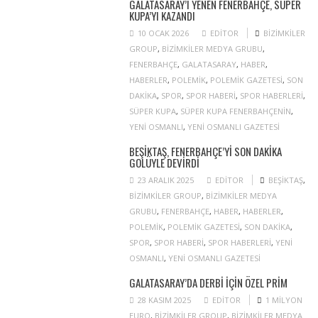
GALATASARAY’I YENEN FENERBAHÇE, SÜPER
KUPA’YI KAZANDI
10 OCAK 2026
EDITOR
BIZIMKILER
GROUP
,
BIZIMKILER MEDYA GRUBU
,
FENERBAHÇE
,
GALATASARAY
,
HABER
,
HABERLER
,
POLEMIK
,
POLEMIK GAZETESI
,
SON
DAKIKA
,
SPOR
,
SPOR HABERI
,
SPOR HABERLERI
,
SÜPER KUPA
,
SÜPER KUPA FENERBAHÇENIN
,
YENI OSMANLI
,
YENI OSMANLI GAZETESI
BEŞIKTAŞ, FENERBAHÇE’YI SON DAKIKA
GOLÜYLE DEVIRDI
23 ARALIK 2025
EDITOR
BEŞIKTAŞ
,
BIZIMKILER GROUP
,
BIZIMKILER MEDYA
GRUBU
,
FENERBAHÇE
,
HABER
,
HABERLER
,
POLEMIK
,
POLEMIK GAZETESI
,
SON DAKIKA
,
SPOR
,
SPOR HABERI
,
SPOR HABERLERI
,
YENI
OSMANLI
,
YENI OSMANLI GAZETESI
GALATASARAY’DA DERBI IÇIN ÖZEL PRIM
28 KASIM 2025
EDITOR
1 MILYON
EURO
,
BIZIMKILER GROUP
,
BIZIMKILER MEDYA