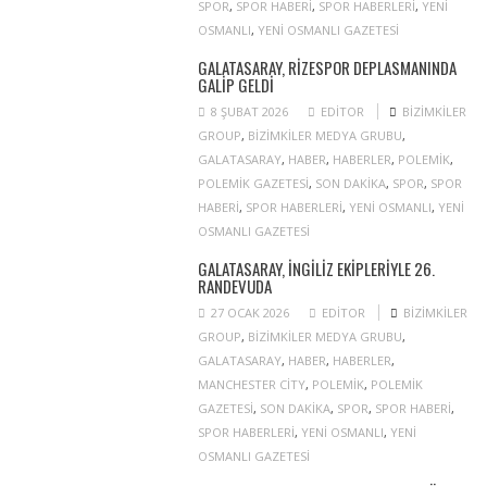
SPOR
,
SPOR HABERI
,
SPOR HABERLERI
,
YENI
OSMANLI
,
YENI OSMANLI GAZETESI
GALATASARAY, RIZESPOR DEPLASMANINDA
GALIP GELDI
8 ŞUBAT 2026
EDITOR
BIZIMKILER
GROUP
,
BIZIMKILER MEDYA GRUBU
,
GALATASARAY
,
HABER
,
HABERLER
,
POLEMIK
,
POLEMIK GAZETESI
,
SON DAKIKA
,
SPOR
,
SPOR
HABERI
,
SPOR HABERLERI
,
YENI OSMANLI
,
YENI
OSMANLI GAZETESI
GALATASARAY, İNGILIZ EKIPLERIYLE 26.
RANDEVUDA
27 OCAK 2026
EDITOR
BIZIMKILER
GROUP
,
BIZIMKILER MEDYA GRUBU
,
GALATASARAY
,
HABER
,
HABERLER
,
MANCHESTER CITY
,
POLEMIK
,
POLEMIK
GAZETESI
,
SON DAKIKA
,
SPOR
,
SPOR HABERI
,
SPOR HABERLERI
,
YENI OSMANLI
,
YENI
OSMANLI GAZETESI