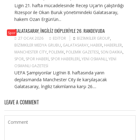
Ligin 21. hafta mücadelesinde Recep Uçar’ın çalıştırdığı
Rizespor ile Okan Buruk yönetimindeki Galatasaray,
hakem Ozan Ergün’ün...
GALATASARAY, İNGILIZ EKIPLERIYLE 26. RANDEVUDA
Spor
27 OCAK 2026
EDITOR
BIZIMKILER GROUP
,
BIZIMKILER MEDYA GRUBU
,
GALATASARAY
,
HABER
,
HABERLER
,
MANCHESTER CITY
,
POLEMIK
,
POLEMIK GAZETESI
,
SON DAKIKA
,
SPOR
,
SPOR HABERI
,
SPOR HABERLERI
,
YENI OSMANLI
,
YENI
OSMANLI GAZETESI
UEFA Şampiyonlar Ligi’nin 8. haftasında yarın
deplasmanda Manchester City ile karşılaşacak
Galatasaray, İngiliz takımlarına karşı 26....
LEAVE A COMMENT