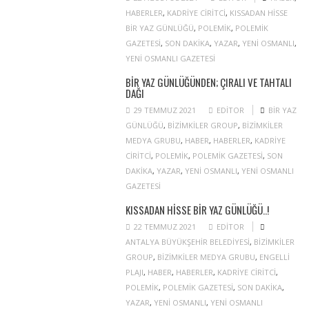
HABERLER
,
KADRIYE CIRITCI
,
KISSADAN HISSE
BIR YAZ GÜNLÜĞÜ
,
POLEMIK
,
POLEMIK
GAZETESI
,
SON DAKIKA
,
YAZAR
,
YENI OSMANLI
,
YENI OSMANLI GAZETESI
BIR YAZ GÜNLÜĞÜNDEN; ÇIRALI VE TAHTALI
DAĞI
29 TEMMUZ 2021
EDITOR
BIR YAZ
GÜNLÜĞÜ
,
BIZIMKILER GROUP
,
BIZIMKILER
MEDYA GRUBU
,
HABER
,
HABERLER
,
KADRIYE
CIRITCI
,
POLEMIK
,
POLEMIK GAZETESI
,
SON
DAKIKA
,
YAZAR
,
YENI OSMANLI
,
YENI OSMANLI
GAZETESI
KISSADAN HISSE BIR YAZ GÜNLÜĞÜ..!
22 TEMMUZ 2021
EDITOR
ANTALYA BÜYÜKŞEHIR BELEDIYESI
,
BIZIMKILER
GROUP
,
BIZIMKILER MEDYA GRUBU
,
ENGELLI
PLAJI
,
HABER
,
HABERLER
,
KADRIYE CIRITCI
,
POLEMIK
,
POLEMIK GAZETESI
,
SON DAKIKA
,
YAZAR
,
YENI OSMANLI
,
YENI OSMANLI