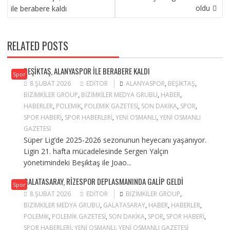
GEZINMESI
oldu
ile berabere kaldı
RELATED POSTS
BEŞIKTAŞ, ALANYASPOR ILE BERABERE KALDI
Spor
8 ŞUBAT 2026
EDITOR
ALANYASPOR
,
BEŞIKTAŞ
,
BIZIMKILER GROUP
,
BIZIMKILER MEDYA GRUBU
,
HABER
,
HABERLER
,
POLEMIK
,
POLEMIK GAZETESI
,
SON DAKIKA
,
SPOR
,
SPOR HABERI
,
SPOR HABERLERI
,
YENI OSMANLI
,
YENI OSMANLI
GAZETESI
Süper Lig’de 2025-2026 sezonunun heyecanı yaşanıyor.
Ligin 21. hafta mücadelesinde Sergen Yalçın
yönetimindeki Beşiktaş ile Joao...
GALATASARAY, RIZESPOR DEPLASMANINDA GALIP GELDI
Spor
8 ŞUBAT 2026
EDITOR
BIZIMKILER GROUP
,
BIZIMKILER MEDYA GRUBU
,
GALATASARAY
,
HABER
,
HABERLER
,
POLEMIK
,
POLEMIK GAZETESI
,
SON DAKIKA
,
SPOR
,
SPOR HABERI
,
SPOR HABERLERI
,
YENI OSMANLI
,
YENI OSMANLI GAZETESI