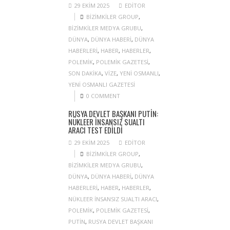
29 EKIM 2025
EDITOR
BIZIMKILER GROUP
,
BIZIMKILER MEDYA GRUBU
,
DÜNYA
,
DÜNYA HABERI
,
DÜNYA
HABERLERI
,
HABER
,
HABERLER
,
POLEMIK
,
POLEMIK GAZETESI
,
SON DAKIKA
,
VIZE
,
YENI OSMANLI
,
YENI OSMANLI GAZETESI
0 COMMENT
RUSYA DEVLET BAŞKANI PUTIN:
NÜKLEER INSANSIZ SUALTI
ARACI TEST EDILDI
29 EKIM 2025
EDITOR
BIZIMKILER GROUP
,
BIZIMKILER MEDYA GRUBU
,
DÜNYA
,
DÜNYA HABERI
,
DÜNYA
HABERLERI
,
HABER
,
HABERLER
,
NÜKLEER INSANSIZ SUALTI ARACI
,
POLEMIK
,
POLEMIK GAZETESI
,
PUTIN
,
RUSYA DEVLET BAŞKANI