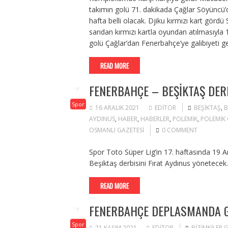
takımın golü 71. dakikada Çağlar Söyüncü’
hafta belli olacak. Djiku kırmızı kart gördü 
sarıdan kırmızı kartla oyundan atılmasıyla 1
golü Çağlar’dan Fenerbahçe’ye galibiyeti g
READ MORE
FENERBAHÇE – BEŞIKTAŞ DERB
Spor
16 ARALIK 2021
EDITOR
BEŞIKTAŞ
,
B
AYDINUS
,
HABER
,
HABERLER
,
POLEMIK
,
POLEMIK 
OSMANLI GAZETESI
0 COMMENT
Spor Toto Süper Lig’in 17. haftasında 19 
Beşiktaş derbisini Fırat Aydınus yönetecek.
READ MORE
FENERBAHÇE DEPLASMANDA GA
Spor
21 KASIM 2021
EDITOR
BIZIMKILER