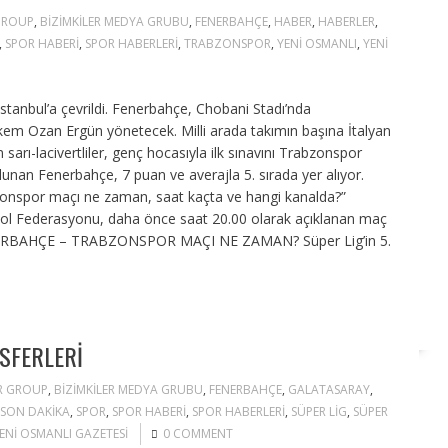
 GROUP
,
BIZIMKILER MEDYA GRUBU
,
FENERBAHÇE
,
HABER
,
HABERLER
,
,
SPOR HABERI
,
SPOR HABERLERI
,
TRABZONSPOR
,
YENI OSMANLI
,
YENI
İstanbul’a çevrildi. Fenerbahçe, Chobani Stadı’nda
em Ozan Ergün yönetecek. Milli arada takımın başına İtalyan
rı-lacivertliler, genç hocasıyla ilk sınavını Trabzonspor
lunan Fenerbahçe, 7 puan ve averajla 5. sırada yer alıyor.
zonspor maçı ne zaman, saat kaçta ve hangi kanalda?”
utbol Federasyonu, daha önce saat 20.00 olarak açıklanan maç
 FENERBAHÇE – TRABZONSPOR MAÇI NE ZAMAN? Süper Lig’in 5.
NSFERLERI
ER GROUP
,
BIZIMKILER MEDYA GRUBU
,
FENERBAHÇE
,
GALATASARAY
,
SON DAKIKA
,
SPOR
,
SPOR HABERI
,
SPOR HABERLERI
,
SÜPER LIG
,
SÜPER
ENI OSMANLI GAZETESI
0 COMMENT