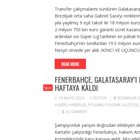
Transfer çalışmalarını sürdüren Galatasara
Brezilyalı orta saha Gabriel Sara’yı renklerin
yıla yayılmış 9 eşit taksit ile 18 milyon eur
2 milyon 750 bin euro garanti ücret kaz
ardından ise Süper Lig tarihinin en pahalı 
Fenerbahçe’nin Sevilla’dan 19.5 milyon euro
Nesyri zirvede yer aldı. İKİNCİ VE ÜÇÜN
READ MORE
FENERBAHÇE, GALATASARAY’I
HAFTAYA KALDI
Spor
19 MAYIS 2024
EDITOR
BIZIMKILER
HABER
,
HABERLER
,
POLEMIK
,
POLEMIK GAZETESI
,
0 COMMENT
Şampiyonluk yarışını doğrudan etkileyen d
Kartal’ın çalıştırdığı Fenerbahçe, hakem A
Kompleksi’nde karşı karşıya geldi. Mücadele 