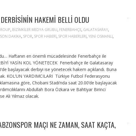
DERBISININ HAKEMI BELLI OLDU
 GROUP
,
BIZIMKILER MEDYA GRUBU
,
FENERBAHÇE
,
GALATASARAY
,
SON DAKIKA
,
SPOR
,
SPOR HABERI
,
SPOR HABERLERI
,
YENI OSMANLI
,
 oldu… Haftanın en önemli mücadelesinde Fenerbahçe ile
ERBİYİ YASİN KOL YÖNETECEK Fenerbahçe ile Galatasaray
0’de başlayacak derbiyi ise yönetecek hakem açıklandı. Buna
acak. KOL’UN YARDIMCILARI Türkiye Futbol Federasyonu
lamasına göre, Chobani Stadı’nda saat 20.00’de başlayacak
ımcılıklarını Abdullah Bora Özkara ve Bahtiyar Birinci
e Ali Yılmaz olacak.
RABZONSPOR MAÇI NE ZAMAN, SAAT KAÇTA,