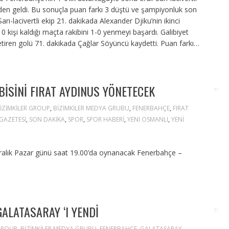
den geldi. Bu sonuçla puan farkı 3 düştü ve şampiyonluk son
Sarı-lacivertli ekip 21. dakikada Alexander Djiku’nin ikinci
0 kişi kaldığı maçta rakibini 1-0 yenmeyi başardı. Galibiyet
etiren golü 71. dakikada Çağlar Söyüncü kaydetti. Puan farkı…
ISINI FIRAT AYDINUS YÖNETECEK
IZIMKILER GROUP
,
BIZIMKILER MEDYA GRUBU
,
FENERBAHÇE
,
FIRAT
GAZETESI
,
SON DAKIKA
,
SPOR
,
SPOR HABERI
,
YENI OSMANLI
,
YENI
Aralık Pazar günü saat 19.00’da oynanacak Fenerbahçe –
LATASARAY ‘I YENDI
 GROUP
,
BIZIMKILER MEDYA GRUBU
,
FENERBAHÇE
,
GALATASARAY
,