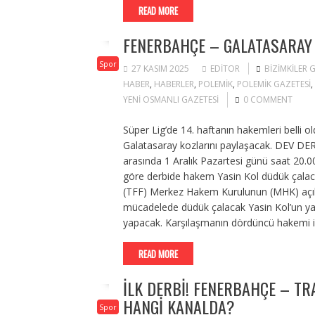
READ MORE
FENERBAHÇE – GALATASARAY 
Spor
27 KASIM 2025
EDITOR
BIZIMKILER
HABER
,
HABERLER
,
POLEMIK
,
POLEMIK GAZETESI
,
YENI OSMANLI GAZETESI
0 COMMENT
Süper Lig’de 14. haftanın hakemleri belli
Galatasaray kozlarını paylaşacak. DEV D
arasında 1 Aralık Pazartesi günü saat 20.0
göre derbide hakem Yasin Kol düdük çal
(TFF) Merkez Hakem Kurulunun (MHK) açık
mücadelede düdük çalacak Yasin Kol’un yard
yapacak. Karşılaşmanın dördüncü hakemi is
READ MORE
İLK DERBİ! FENERBAHÇE – T
HANGI KANALDA?
Spor