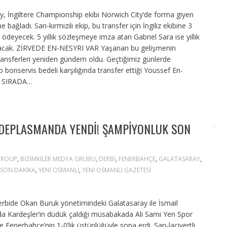
y, İngiltere Championship ekibi Norwich City’de forma giyen
e bağladı. Sarı-kırmızılı ekip, bu transfer için İngiliz ekibine 3
o ödeyecek. 5 yıllık sözleşmeye imza atan Gabriel Sara ise yıllık
anacak. ZİRVEDE EN-NESYRI VAR Yaşanan bu gelişmenin
transferleri yeniden gündem oldu. Geçtiğimiz günlerde
 bonservis bedeli karşılığında transfer ettiği Youssef En-
CÜ SIRADA…
 DEPLASMANDA YENDI! ŞAMPIYONLUK SON
 GROUP
,
BIZIMKILER MEDYA GRUBU
,
DERBI
,
FENERBAHÇE
,
GALATASARAY
,
SON DAKIKA
,
YENI OSMANLI
,
YENI OSMANLI GAZETESI
erbide Okan Buruk yönetimindeki Galatasaray ile İsmail
rda Kardeşler’in düdük çaldığı müsabakada Ali Sami Yen Spor
Fenerbahçe’nin 1-0’lık üstünlüğüyle sona erdi. Sarı-lacivertli