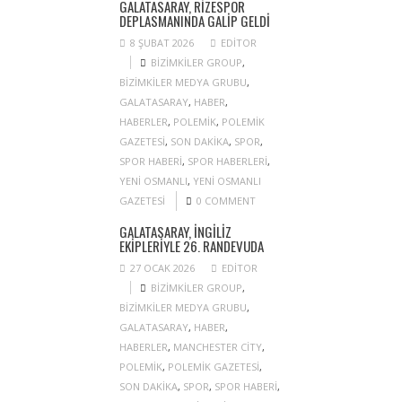
GALATASARAY, RIZESPOR
DEPLASMANINDA GALIP GELDI
8 ŞUBAT 2026
EDITOR
BIZIMKILER GROUP
,
BIZIMKILER MEDYA GRUBU
,
GALATASARAY
,
HABER
,
HABERLER
,
POLEMIK
,
POLEMIK
GAZETESI
,
SON DAKIKA
,
SPOR
,
SPOR HABERI
,
SPOR HABERLERI
,
YENI OSMANLI
,
YENI OSMANLI
GAZETESI
0 COMMENT
GALATASARAY, İNGILIZ
EKIPLERIYLE 26. RANDEVUDA
27 OCAK 2026
EDITOR
BIZIMKILER GROUP
,
BIZIMKILER MEDYA GRUBU
,
GALATASARAY
,
HABER
,
HABERLER
,
MANCHESTER CITY
,
POLEMIK
,
POLEMIK GAZETESI
,
SON DAKIKA
,
SPOR
,
SPOR HABERI
,