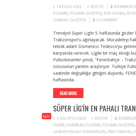
14 EYLÜL 2025
EDITOR
BIZIMKILER
POLEMIK
,
POLEMIK GAZETESI
,
SON DAKIKA
,
SPOR
OSMANLI GAZETESI
0 COMMENT
Trendyol Süper Lig’in 5. haftasında gözler 
Trabzonspor’u ağırlayacak. Mücadeleyi hak
teknik adam Domenico Tedesco’yu getiren sa
karşısında verecek. Ligde bir maç eksiği bu
Futbolseverler şimdi, “Fenerbahçe – Trab
sorusunun yanıtını araştırıyor. Türkiye F
saatinde değişikliğe gittiğini duyurdu.
haftasında…
READ MORE
SÜPER LIG’IN EN PAHALI TRA
Spor
5 AĞUSTOS 2024
EDITOR
BIZIMKIL
HABER
,
HABERLER
,
POLEMIK
,
POLEMIK GAZETESI
,
LIGIN EN PAHALI TRANSFERLERI
,
YENI OSMANLI
,
Y