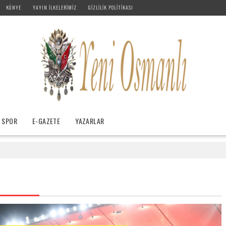
KÜNYE
YAYIN İLKELERIMIZ
GIZLILIK POLITIKASI
SPOR
E-GAZETE
YAZARLAR