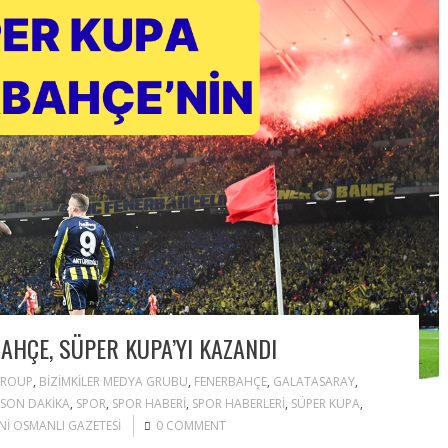
AHÇE, SÜPER KUPA’YI KAZANDI
GROUP
,
BIZIMKILER MEDYA GRUBU
,
FENERBAHÇE
,
GALATASARAY
,
SON DAKIKA
,
SPOR
,
SPOR HABERI
,
SPOR HABERLERI
,
SÜPER KUPA
,
NI OSMANLI GAZETESI
0 COMMENT