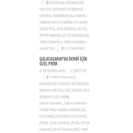
BEŞIKTAŞ
,
BIZIMKILER
GROUP
,
BIZIMKILER MEDYA
GRUBU
,
FENERBAHÇE
,
HABER
,
HABERLER
,
POLEMIK
,
POLEMIK
GAZETESI
,
SON DAKIKA
,
SPOR
,
SPOR HABERI
,
SPOR HABERLERI
,
YENI OSMANLI
,
YENI OSMANLI
GAZETESI
0 COMMENT
GALATASARAY’DA DERBI IÇIN
ÖZEL PRIM
28 KASIM 2025
EDITOR
1 MILYON EURO
,
BIZIMKILER GROUP
,
BIZIMKILER
MEDYA GRUBU
,
DEV DERBI
,
DEV
DERBIYE DEV PRIM
,
GALATASARAY
,
GALATASARAY
YÖNETIMI
,
HABER
,
HABERLER
,
POLEMIK
,
POLEMIK GAZETESI
,
PRIM
,
SON DAKIKA
,
SPOR
,
SPOR
HABERI
,
SPOR HABERLERI
,
YENI