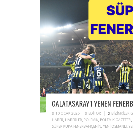
GALATASARAY’I YENEN FENERB
10 OCAK 2026
EDITOR
BIZIMKILER 
HABER
,
HABERLER
,
POLEMIK
,
POLEMIK GAZETESI
,
SÜPER KUPA FENERBAHÇENIN
,
YENI OSMANLI
,
YE