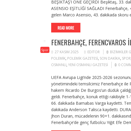
BEŞİKTAŞ’I ÖNE GEÇİRDİ Beşiktaş, 33. dakik
ASENSIO EŞİTLİĞİ SAĞLADI Fenerbahçe, 41.
gelen Marco Asensio, 43. dakikada skoru eşi
READ MORE
FENERBAHÇE, FERENCVAROS I
Spor
27 KASIM 2025
EDITOR
BIZIMKILER
POLEMIK
,
POLEMIK GAZETESI
,
SON DAKIKA
,
SPOR
OSMANLI
,
YENI OSMANLI GAZETESI
0 COM
UEFA Avrupa Ligi’nde 2025-2026 sezonunu
yönetimindeki temsilcimiz Fenerbahçe ile R
hakem Ricardo De Burgos’un düdük çaldığ
geldi. Fenerbahçe, konuk ettiği rakibiyle
66. dakikada Barnabas Varga kaydetti. Tems
dakikada Anderson Talisca kaydetti. DU
Jhon Duran, mücadelenin 90+1. dakikasın
Fenerbahçe’de genç futbolcu Yiğit Efe Demi