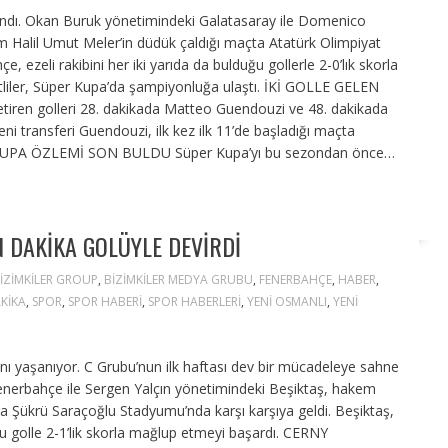
andı. Okan Buruk yönetimindeki Galatasaray ile Domenico
m Halil Umut Meler’in düdük çaldığı maçta Atatürk Olimpiyat
, ezeli rakibini her iki yarıda da bulduğu gollerle 2-0’lık skorla
ertliler, Süper Kupa’da şampiyonluğa ulaştı. İKİ GOLLE GELEN
iren golleri 28. dakikada Matteo Guendouzi ve 48. dakikada
i transferi Guendouzi, ilk kez ilk 11’de başladığı maçta
ER KUPA ÖZLEMİ SON BULDU Süper Kupa’yı bu sezondan önce…
N DAKIKA GOLÜYLE DEVIRDI
IZIMKILER GROUP
,
BIZIMKILER MEDYA GRUBU
,
FENERBAHÇE
,
HABER
,
KIKA
,
SPOR
,
SPOR HABERI
,
SPOR HABERLERI
,
YENI OSMANLI
,
YENI
nı yaşanıyor. C Grubu’nun ilk haftası dev bir mücadeleye sahne
enerbahçe ile Sergen Yalçın yönetimindeki Beşiktaş, hakem
 Şükrü Saraçoğlu Stadyumu’nda karşı karşıya geldi. Beşiktaş,
u golle 2-1’lik skorla mağlup etmeyi başardı. CERNY