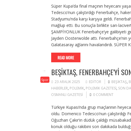
Süper Kupa’da final maçının heyecanı yaş
Tedesco’nun çalıştırdığı Fenerbahçe, hake
Stadyumu’nda karşı karşıya geldi. Fenerbahçe
mağlup etti. Bu sonuçla birlikte sarı-laciv
ŞAMPİYONLUK Fenerbahçe’ye galibiyeti get
Jayden Oosterwolde attı. Fenerbahçe’nin yen
Galatasaray ağlarını havalandırdı. SÜP
READ MORE
BEŞIKTAŞ, FENERBAHÇE’YI SO
Spor
23 ARALIK 2025
EDITOR
BEŞIKTAŞ
,
B
HABERLER
,
POLEMIK
,
POLEMIK GAZETESI
,
SON DA
OSMANLI GAZETESI
0 COMMENT
Türkiye Kupası’nda grup maçlarının heyeca
oldu. Domenico Tedesco’nun çalıştırdığı F
Oğuzhan Çakır’ın düdük çaldığı müsabakada
konuk olduğu rakibini son dakikada bulduğ