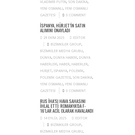
VLADIMIR PUTIN
,
SON DAKIKA
,
YENI OSMANLI
,
YENI OSMANLI
GAZETESI
0 COMMENT
İSPANYA, HÜRJET’IN SATIN
ALIMINI ONAYLADI
29 EKIM 2025
EDITOR
BIZIMKILER GROUP
,
BIZIMKILER MEDYA GRUBU
,
DÜNYA
,
DÜNYA HABERI
,
DÜNYA
HABERLERI
,
HABER
,
HABERLER
,
HÜRJET
,
ISPANYA
,
POLEMIK
,
POLEMIK GAZETESI
,
SON DAKIKA
,
YENI OSMANLI
,
YENI OSMANLI
GAZETESI
0 COMMENT
RUS İHA’SI HAVA SAHASINI
IHLAL ETTI: ROMANYA’DA F-
16’LAR ACIL OLARAK HAVALANDI
14 EYLÜL 2025
EDITOR
BIZIMKILER GROUP
,
BIZIMKILER MEDYA GRUBU
,