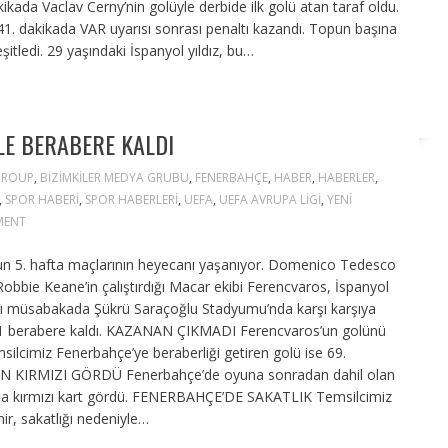
ada Vaclav Cerny’nin golüyle derbide ilk golü atan taraf oldu.
 dakikada VAR uyarısı sonrası penaltı kazandı. Topun başına
tledi. 29 yaşındaki İspanyol yıldız, bu…
LE BERABERE KALDI
 GROUP
,
BIZIMKILER MEDYA GRUBU
,
FENERBAHÇE
,
HABER
,
HABERLER
,
,
SPOR HABERI
,
SPOR HABERLERI
,
UEFA
,
UEFA AVRUPA LIGI
,
YENI
MENT
n 5. hafta maçlarının heyecanı yaşanıyor. Domenico Tedesco
obbie Keane’in çalıştırdığı Macar ekibi Ferencvaros, İspanyol
ı müsabakada Şükrü Saraçoğlu Stadyumu’nda karşı karşıya
 1-1 berabere kaldı. KAZANAN ÇIKMADI Ferencvaros’un golünü
ilcimiz Fenerbahçe’ye beraberliği getiren golü ise 69.
RAN KIRMIZI GÖRDÜ Fenerbahçe’de oyuna sonradan dahil olan
da kırmızı kart gördü. FENERBAHÇE’DE SAKATLIK Temsilcimiz
r, sakatlığı nedeniyle…