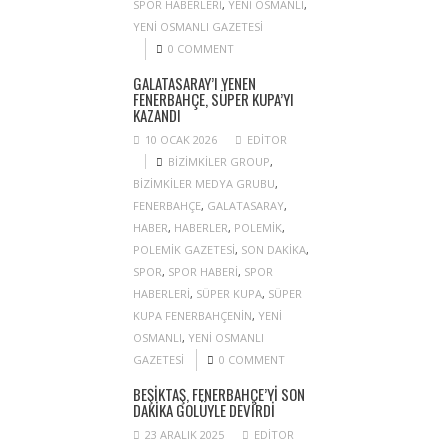
SPOR HABERLERI
,
YENI OSMANLI
,
YENI OSMANLI GAZETESI
0 COMMENT
GALATASARAY’I YENEN
FENERBAHÇE, SÜPER KUPA’YI
KAZANDI
10 OCAK 2026
EDITOR
BIZIMKILER GROUP
,
BIZIMKILER MEDYA GRUBU
,
FENERBAHÇE
,
GALATASARAY
,
HABER
,
HABERLER
,
POLEMIK
,
POLEMIK GAZETESI
,
SON DAKIKA
,
SPOR
,
SPOR HABERI
,
SPOR
HABERLERI
,
SÜPER KUPA
,
SÜPER
KUPA FENERBAHÇENIN
,
YENI
OSMANLI
,
YENI OSMANLI
GAZETESI
0 COMMENT
BEŞIKTAŞ, FENERBAHÇE’YI SON
DAKIKA GOLÜYLE DEVIRDI
23 ARALIK 2025
EDITOR