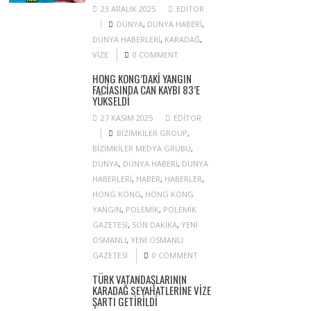
23 ARALIK 2025
EDITOR
DÜNYA
,
DÜNYA HABERI
,
DÜNYA HABERLERI
,
KARADAĞ
,
VIZE
0 COMMENT
HONG KONG’DAKI YANGIN
FACIASINDA CAN KAYBI 83’E
YÜKSELDI
27 KASIM 2025
EDITOR
BIZIMKILER GROUP
,
BIZIMKILER MEDYA GRUBU
,
DÜNYA
,
DÜNYA HABERI
,
DÜNYA
HABERLERI
,
HABER
,
HABERLER
,
HONG KONG
,
HONG KONG
YANGIN
,
POLEMIK
,
POLEMIK
GAZETESI
,
SON DAKIKA
,
YENI
OSMANLI
,
YENI OSMANLI
GAZETESI
0 COMMENT
TÜRK VATANDAŞLARININ
KARADAĞ SEYAHATLERINE VIZE
ŞARTI GETIRILDI