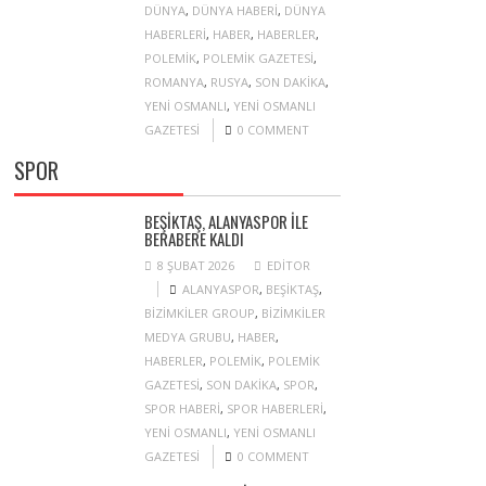
DÜNYA
,
DÜNYA HABERI
,
DÜNYA
HABERLERI
,
HABER
,
HABERLER
,
POLEMIK
,
POLEMIK GAZETESI
,
ROMANYA
,
RUSYA
,
SON DAKIKA
,
YENI OSMANLI
,
YENI OSMANLI
GAZETESI
0 COMMENT
SPOR
BEŞIKTAŞ, ALANYASPOR ILE
BERABERE KALDI
8 ŞUBAT 2026
EDITOR
ALANYASPOR
,
BEŞIKTAŞ
,
BIZIMKILER GROUP
,
BIZIMKILER
MEDYA GRUBU
,
HABER
,
HABERLER
,
POLEMIK
,
POLEMIK
GAZETESI
,
SON DAKIKA
,
SPOR
,
SPOR HABERI
,
SPOR HABERLERI
,
YENI OSMANLI
,
YENI OSMANLI
GAZETESI
0 COMMENT