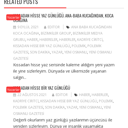
RELATED POSTS
KISSADAN HISSE YAZ GÜNLÜĞÜ; ANA-BABA KUCAĞINDAN, KOCA
Yazarlar
OCAĞINA
9 EYLÜL 2021
EDITOR
ANA BABA KUCAĞINDAN
KOCA OCAĞINA
,
BIZIMKILER GROUP
,
BIZIMKILER MEDYA
GRUBU
,
HABER
,
HABERELER
,
HABERLER
,
KADRIYE CIRITCI
,
KISSADAN HISSE BIR YAZ GÜNLÜĞÜ
,
POLEMIK
,
POLEMIK
GAZETESI
,
SON DAKIKA
,
YAZAR
,
YENI OSMANLI
,
YENI OSMANLI
GAZETESI
Kıssadan hisse yaz serisinde kaleme aldığım yeni yazım
ile yine sizlerleyim. Dünyada ve ülkemizde yaşanan
salgın...
KISSADAN HISSE BIR YAZ GÜNLÜĞÜ
Yazarlar
22 AĞUSTOS 2021
EDITOR
HABER
,
HABERLER
,
KADRIYE CIRITCI
,
KISSADAN HISSE BIR YAZ GÜNLÜĞÜ
,
POLEMIK
,
POLEMIK GAZETESI
,
SON DAKIKA
,
YAZAR
,
YENI OSMANLI
,
YENI
OSMANLI GAZETESI
Değerli okurlarım yaz günlüğü yazılarımın üçüncüsü ile
yeniden sizlerleyim. Dünya ve insanlık yaşamakta