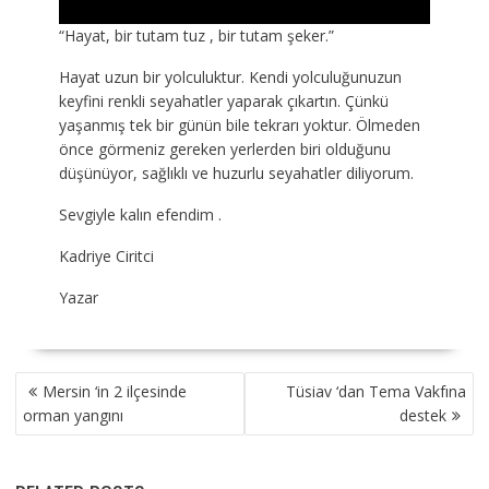
“Hayat, bir tutam tuz , bir tutam şeker.”
Hayat uzun bir yolculuktur. Kendi yolculuğunuzun
keyfini renkli seyahatler yaparak çıkartın. Çünkü
yaşanmış tek bir günün bile tekrarı yoktur. Ölmeden
önce görmeniz gereken yerlerden biri olduğunu
düşünüyor, sağlıklı ve huzurlu seyahatler diliyorum.
Sevgiyle kalın efendim .
Kadriye Ciritci
Yazar
YAZI
Mersin ‘in 2 ilçesinde
Tüsiav ‘dan Tema Vakfına
GEZINMESI
orman yangını
destek