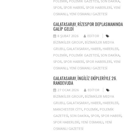
POLEMIK
,
POLEMIK GAZETESI
,
SON DAKIKA
,
SPOR
,
SPOR HABERI
,
SPOR HABERLERI
,
YENI
OSMANLI
,
YENI OSMANLI GAZETESI
GALATASARAY, RIZESPOR DEPLASMANINDA
GALIP GELDI
8 ŞUBAT 2026
EDITOR
BIZIMKILER GROUP
,
BIZIMKILER MEDYA
GRUBU
,
GALATASARAY
,
HABER
,
HABERLER
,
POLEMIK
,
POLEMIK GAZETESI
,
SON DAKIKA
,
SPOR
,
SPOR HABERI
,
SPOR HABERLERI
,
YENI
OSMANLI
,
YENI OSMANLI GAZETESI
GALATASARAY, İNGILIZ EKIPLERIYLE 26.
RANDEVUDA
27 OCAK 2026
EDITOR
BIZIMKILER GROUP
,
BIZIMKILER MEDYA
GRUBU
,
GALATASARAY
,
HABER
,
HABERLER
,
MANCHESTER CITY
,
POLEMIK
,
POLEMIK
GAZETESI
,
SON DAKIKA
,
SPOR
,
SPOR HABERI
,
SPOR HABERLERI
,
YENI OSMANLI
,
YENI
OSMANLI GAZETESI