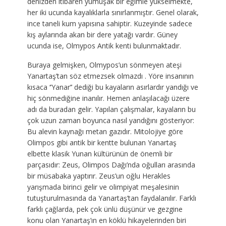
denizden itibaren yumuşak bir eğimle yükselmekte,
her iki ucunda kayalıklarla sınırlanmıştır. Genel olarak,
ince taneli kum yapısına sahiptir. Kuzeyinde sadece
kış aylarında akan bir dere yatağı vardır. Güney
ucunda ise, Olmypos Antik kenti bulunmaktadır.
Buraya gelmişken, Olmypos’un sönmeyen ateşi
Yanartaş’tan söz etmezsek olmazdı . Yöre insanının
kısaca ‘’Yanar’’ dediği bu kayaların asırlardır yandığı ve
hiç sönmediğine inanılır. Hemen anlaşılacağı üzere
adı da buradan gelir. Yapılan çalışmalar, kayaların bu
çok uzun zaman boyunca nasıl yandığını gösteriyor:
Bu alevin kaynağı metan gazıdır. Mitolojiye göre
Olimpos gibi antik bir kentte bulunan Yanartaş
elbette klasik Yunan kültürünün de önemli bir
parçasıdır: Zeus, Olimpos Dağı’nda oğulları arasında
bir müsabaka yaptırır. Zeus’un oğlu Herakles
yarışmada birinci gelir ve olimpiyat meşalesinin
tutuşturulmasında da Yanartaş’tan faydalanılır. Farklı
farklı çağlarda, pek çok ünlü düşünür ve gezgine
konu olan Yanartaş’ın en köklü hikayelerinden biri