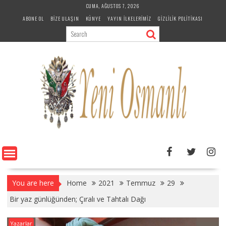
Skip
CUMA, AĞUSTOS 7, 2026
to
ABONE OL
BIZE ULAŞIN
KÜNYE
YAYIN İLKELERIMIZ
GIZLILIK POLITIKASI
content
You are here
Home
2021
Temmuz
29
Bir yaz günlüğünden; Çıralı ve Tahtalı Dağı
Yazarlar