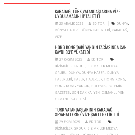
KARADAĞ, TÜRK VATANDAŞLARINA VIZE
UYGULAMASINI IPTAL ETTI
23 ARALIK 2025
EDITOR
DÜNYA
,
DÜNYA HABERI
,
DÜNYA HABERLERI
,
KARADAĞ
,
VIZE
HONG KONG’DAKI YANGIN FACIASINDA CAN
KAYBI 83’E YÜKSELDI
27 KASIM 2025
EDITOR
BIZIMKILER GROUP
,
BIZIMKILER MEDYA
GRUBU
,
DÜNYA
,
DÜNYA HABERI
,
DÜNYA
HABERLERI
,
HABER
,
HABERLER
,
HONG KONG
,
HONG KONG YANGIN
,
POLEMIK
,
POLEMIK
GAZETESI
,
SON DAKIKA
,
YENI OSMANLI
,
YENI
OSMANLI GAZETESI
TÜRK VATANDAŞLARININ KARADAĞ
SEYAHATLERINE VIZE ŞARTI GETIRILDI
29 EKIM 2025
EDITOR
BIZIMKILER GROUP
,
BIZIMKILER MEDYA
GRUBU
,
DÜNYA
,
DÜNYA HABERI
,
DÜNYA