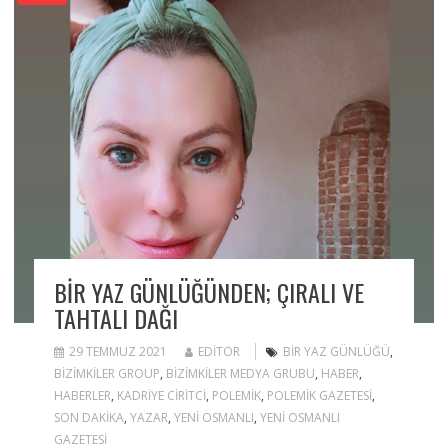
BIR YAZ GÜNLÜĞÜNDEN; ÇIRALI VE
TAHTALI DAĞI
29 TEMMUZ 2021
EDITOR
BIR YAZ GÜNLÜĞÜ
,
BIZIMKILER GROUP
,
BIZIMKILER MEDYA GRUBU
,
HABER
,
HABERLER
,
KADRIYE CIRITCI
,
POLEMIK
,
POLEMIK GAZETESI
,
SON DAKIKA
,
YAZAR
,
YENI OSMANLI
,
YENI OSMANLI
GAZETESI