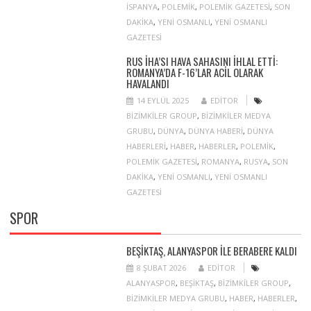
ISPANYA
,
POLEMIK
,
POLEMIK GAZETESI
,
SON
DAKIKA
,
YENI OSMANLI
,
YENI OSMANLI
GAZETESI
RUS İHA’SI HAVA SAHASINI IHLAL ETTI:
ROMANYA’DA F-16’LAR ACIL OLARAK
HAVALANDI
14 EYLÜL 2025
EDITOR
BIZIMKILER GROUP
,
BIZIMKILER MEDYA
GRUBU
,
DÜNYA
,
DÜNYA HABERI
,
DÜNYA
HABERLERI
,
HABER
,
HABERLER
,
POLEMIK
,
POLEMIK GAZETESI
,
ROMANYA
,
RUSYA
,
SON
DAKIKA
,
YENI OSMANLI
,
YENI OSMANLI
GAZETESI
SPOR
BEŞIKTAŞ, ALANYASPOR ILE BERABERE KALDI
8 ŞUBAT 2026
EDITOR
ALANYASPOR
,
BEŞIKTAŞ
,
BIZIMKILER GROUP
,
BIZIMKILER MEDYA GRUBU
,
HABER
,
HABERLER
,