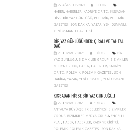
22 AĞUSTOS 2021
EDITOR
HABER
,
HABERLER
,
KADRIYE CIRITCI
,
KISSADAN
HISSE BIR YAZ GÜNLÜĞÜ
,
POLEMIK
,
POLEMIK
GAZETESI
,
SON DAKIKA
,
YAZAR
,
YENI OSMANLI
,
YENI OSMANLI GAZETESI
BIR YAZ GÜNLÜĞÜNDEN; ÇIRALI VE TAHTALI
DAĞI
29 TEMMUZ 2021
EDITOR
BIR
YAZ GÜNLÜĞÜ
,
BIZIMKILER GROUP
,
BIZIMKILER
MEDYA GRUBU
,
HABER
,
HABERLER
,
KADRIYE
CIRITCI
,
POLEMIK
,
POLEMIK GAZETESI
,
SON
DAKIKA
,
YAZAR
,
YENI OSMANLI
,
YENI OSMANLI
GAZETESI
KISSADAN HISSE BIR YAZ GÜNLÜĞÜ..!
22 TEMMUZ 2021
EDITOR
ANTALYA BÜYÜKŞEHIR BELEDIYESI
,
BIZIMKILER
GROUP
,
BIZIMKILER MEDYA GRUBU
,
ENGELLI
PLAJI
,
HABER
,
HABERLER
,
KADRIYE CIRITCI
,
POLEMIK
,
POLEMIK GAZETESI
,
SON DAKIKA
,