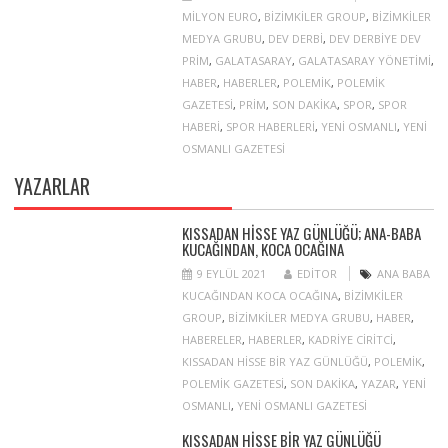
MILYON EURO
,
BIZIMKILER GROUP
,
BIZIMKILER
MEDYA GRUBU
,
DEV DERBI
,
DEV DERBIYE DEV
PRIM
,
GALATASARAY
,
GALATASARAY YÖNETIMI
,
HABER
,
HABERLER
,
POLEMIK
,
POLEMIK
GAZETESI
,
PRIM
,
SON DAKIKA
,
SPOR
,
SPOR
HABERI
,
SPOR HABERLERI
,
YENI OSMANLI
,
YENI
OSMANLI GAZETESI
YAZARLAR
KISSADAN HISSE YAZ GÜNLÜĞÜ; ANA-BABA
KUCAĞINDAN, KOCA OCAĞINA
9 EYLÜL 2021
EDITOR
ANA BABA
KUCAĞINDAN KOCA OCAĞINA
,
BIZIMKILER
GROUP
,
BIZIMKILER MEDYA GRUBU
,
HABER
,
HABERELER
,
HABERLER
,
KADRIYE CIRITCI
,
KISSADAN HISSE BIR YAZ GÜNLÜĞÜ
,
POLEMIK
,
POLEMIK GAZETESI
,
SON DAKIKA
,
YAZAR
,
YENI
OSMANLI
,
YENI OSMANLI GAZETESI
KISSADAN HISSE BIR YAZ GÜNLÜĞÜ