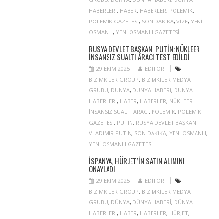
HABERLERI
,
HABER
,
HABERLER
,
POLEMIK
,
POLEMIK GAZETESI
,
SON DAKIKA
,
VIZE
,
YENI
OSMANLI
,
YENI OSMANLI GAZETESI
RUSYA DEVLET BAŞKANI PUTIN: NÜKLEER
INSANSIZ SUALTI ARACI TEST EDILDI
29 EKIM 2025
EDITOR
BIZIMKILER GROUP
,
BIZIMKILER MEDYA
GRUBU
,
DÜNYA
,
DÜNYA HABERI
,
DÜNYA
HABERLERI
,
HABER
,
HABERLER
,
NÜKLEER
INSANSIZ SUALTI ARACI
,
POLEMIK
,
POLEMIK
GAZETESI
,
PUTIN
,
RUSYA DEVLET BAŞKANI
VLADIMIR PUTIN
,
SON DAKIKA
,
YENI OSMANLI
,
YENI OSMANLI GAZETESI
İSPANYA, HÜRJET’IN SATIN ALIMINI
ONAYLADI
29 EKIM 2025
EDITOR
BIZIMKILER GROUP
,
BIZIMKILER MEDYA
GRUBU
,
DÜNYA
,
DÜNYA HABERI
,
DÜNYA
HABERLERI
,
HABER
,
HABERLER
,
HÜRJET
,