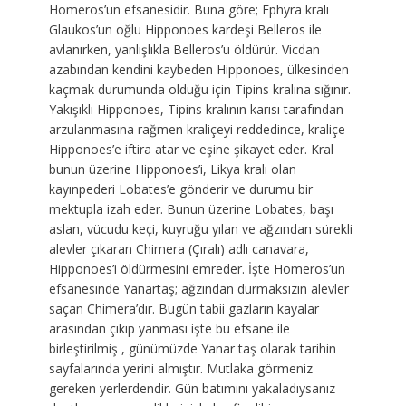
Homeros’un efsanesidir. Buna göre; Ephyra kralı
Glaukos’un oğlu Hipponoes kardeşi Belleros ile
avlanırken, yanlışlıkla Belleros’u öldürür. Vicdan
azabından kendini kaybeden Hipponoes, ülkesinden
kaçmak durumunda olduğu için Tipins kralına sığınır.
Yakışıklı Hipponoes, Tipins kralının karısı tarafından
arzulanmasına rağmen kraliçeyi reddedince, kraliçe
Hipponoes’e iftira atar ve eşine şikayet eder. Kral
bunun üzerine Hipponoes’i, Likya kralı olan
kayınpederi Lobates’e gönderir ve durumu bir
mektupla izah eder. Bunun üzerine Lobates, başı
aslan, vücudu keçi, kuyruğu yılan ve ağzından sürekli
alevler çıkaran Chimera (Çıralı) adlı canavara,
Hipponoes’i öldürmesini emreder. İşte Homeros’un
efsanesinde Yanartaş; ağzından durmaksızın alevler
saçan Chimera’dır. Bugün tabii gazların kayalar
arasından çıkıp yanması işte bu efsane ile
birleştirilmiş , günümüzde Yanar taş olarak tarihin
sayfalarında yerini almıştır. Mutlaka görmeniz
gereken yerlerdendir. Gün batımını yakaladıysanız