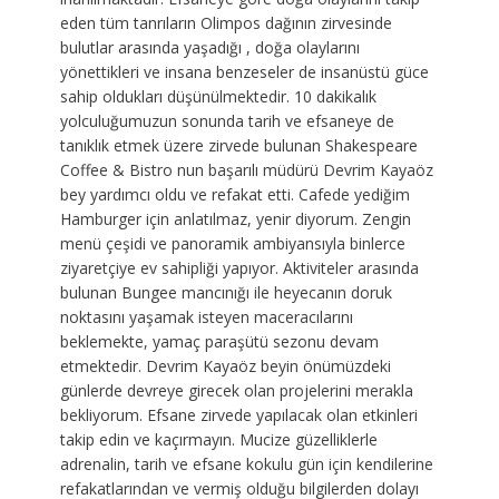
eden tüm tanrıların Olimpos dağının zirvesinde
bulutlar arasında yaşadığı , doğa olaylarını
yönettikleri ve insana benzeseler de insanüstü güce
sahip oldukları düşünülmektedir. 10 dakikalık
yolculuğumuzun sonunda tarih ve efsaneye de
tanıklık etmek üzere zirvede bulunan Shakespeare
Coffee & Bistro nun başarılı müdürü Devrim Kayaöz
bey yardımcı oldu ve refakat etti. Cafede yediğim
Hamburger için anlatılmaz, yenir diyorum. Zengin
menü çeşidi ve panoramik ambiyansıyla binlerce
ziyaretçiye ev sahipliği yapıyor. Aktiviteler arasında
bulunan Bungee mancınığı ile heyecanın doruk
noktasını yaşamak isteyen maceracılarını
beklemekte, yamaç paraşütü sezonu devam
etmektedir. Devrim Kayaöz beyin önümüzdeki
günlerde devreye girecek olan projelerini merakla
bekliyorum. Efsane zirvede yapılacak olan etkinleri
takip edin ve kaçırmayın. Mucize güzelliklerle
adrenalin, tarih ve efsane kokulu gün için kendilerine
refakatlarından ve vermiş olduğu bilgilerden dolayı