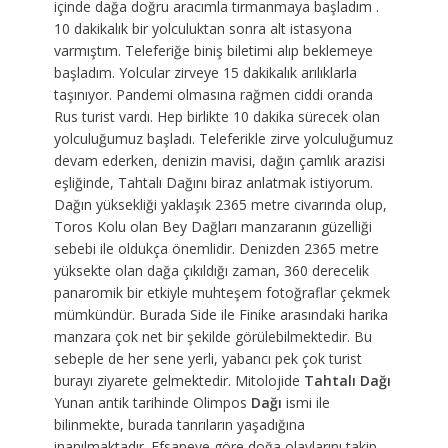
içinde dağa doğru aracımla tırmanmaya başladım .
10 dakikalık bir yolculuktan sonra alt istasyona
varmıştım. Teleferiğe biniş biletimi alıp beklemeye
başladım. Yolcular zirveye 15 dakikalık arılıklarla
taşınıyor. Pandemi olmasına rağmen ciddi oranda
Rus turist vardı. Hep birlikte 10 dakika sürecek olan
yolculuğumuz başladı. Teleferikle zirve yolculuğumuz
devam ederken, denizin mavisi, dağın çamlık arazisi
eşliğinde, Tahtalı Dağını biraz anlatmak istiyorum.
Dağın yüksekliği yaklaşık 2365 metre civarında olup,
Toros Kolu olan Bey Dağları manzaranın güzelliği
sebebi ile oldukça önemlidir. Denizden 2365 metre
yüksekte olan dağa çıkıldığı zaman, 360 derecelik
panaromik bir etkiyle muhteşem fotoğraflar çekmek
mümkündür. Burada Side ile Finike arasındaki harika
manzara çok net bir şekilde görülebilmektedir. Bu
sebeple de her sene yerli, yabancı pek çok turist
burayı ziyarete gelmektedir. Mitolojide
Tahtalı Dağı
Yunan antik tarihinde Olimpos
Dağı
ismi ile
bilinmekte, burada tanrıların yaşadığına
inanılmaktadır. Efsaneye göre doğa olaylarını takip