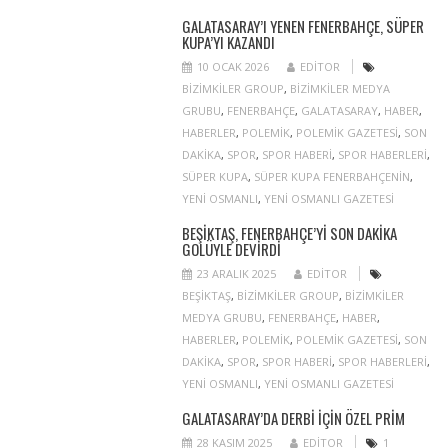
GALATASARAY’I YENEN FENERBAHÇE, SÜPER
KUPA’YI KAZANDI
10 OCAK 2026
EDITOR
BIZIMKILER GROUP
,
BIZIMKILER MEDYA
GRUBU
,
FENERBAHÇE
,
GALATASARAY
,
HABER
,
HABERLER
,
POLEMIK
,
POLEMIK GAZETESI
,
SON
DAKIKA
,
SPOR
,
SPOR HABERI
,
SPOR HABERLERI
,
SÜPER KUPA
,
SÜPER KUPA FENERBAHÇENIN
,
YENI OSMANLI
,
YENI OSMANLI GAZETESI
BEŞIKTAŞ, FENERBAHÇE’YI SON DAKIKA
GOLÜYLE DEVIRDI
23 ARALIK 2025
EDITOR
BEŞIKTAŞ
,
BIZIMKILER GROUP
,
BIZIMKILER
MEDYA GRUBU
,
FENERBAHÇE
,
HABER
,
HABERLER
,
POLEMIK
,
POLEMIK GAZETESI
,
SON
DAKIKA
,
SPOR
,
SPOR HABERI
,
SPOR HABERLERI
,
YENI OSMANLI
,
YENI OSMANLI GAZETESI
GALATASARAY’DA DERBI IÇIN ÖZEL PRIM
28 KASIM 2025
EDITOR
1