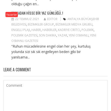
olduğu çağın en...
KISSADAN HISSE BIR YAZ GÜNLÜĞÜ..!
Yazarlar
22 TEMMUZ 2021
EDITOR
ANTALYA BÜYÜKŞEHIR
BELEDIYESI
,
BIZIMKILER GROUP
,
BIZIMKILER MEDYA GRUBU
,
ENGELLI PLAJI
,
HABER
,
HABERLER
,
KADRIYE CIRITCI
,
POLEMIK
,
POLEMIK GAZETESI
,
SON DAKIKA
,
YAZAR
,
YENI OSMANLI
,
YENI
OSMANLI GAZETESI
“Ruhun mücadelesine engel olan her şey, kurtuluş
yolunda sizi sık sık engelleyen beden gibi bir
yanılsama...
LEAVE A COMMENT