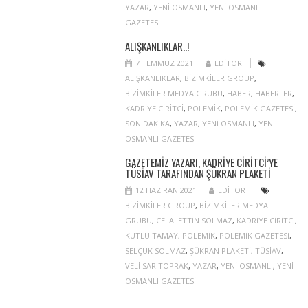
YAZAR
,
YENI OSMANLI
,
YENI OSMANLI
GAZETESI
ALIŞKANLIKLAR..!
7 TEMMUZ 2021
EDITOR
ALIŞKANLIKLAR
,
BIZIMKILER GROUP
,
BIZIMKILER MEDYA GRUBU
,
HABER
,
HABERLER
,
KADRIYE CIRITCI
,
POLEMIK
,
POLEMIK GAZETESI
,
SON DAKIKA
,
YAZAR
,
YENI OSMANLI
,
YENI
OSMANLI GAZETESI
GAZETEMIZ YAZARI, KADRIYE CIRITCI’YE
TÜSİAV TARAFINDAN ŞÜKRAN PLAKETI
12 HAZIRAN 2021
EDITOR
BIZIMKILER GROUP
,
BIZIMKILER MEDYA
GRUBU
,
CELALETTIN SOLMAZ
,
KADRIYE CIRITCI
,
KUTLU TAMAY
,
POLEMIK
,
POLEMIK GAZETESI
,
SELÇUK SOLMAZ
,
ŞÜKRAN PLAKETI
,
TÜSIAV
,
VELI SARITOPRAK
,
YAZAR
,
YENI OSMANLI
,
YENI
OSMANLI GAZETESI