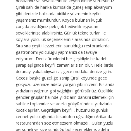
dostlarınız ve sevdiklerinizle keyfin dibine vurursunuz.
Çıralı sahilde harika kumsalda güneşlenip akvaryum
gibi denizde balıklarla birlikte yüzmenin keyfini
yaşamanız mümkündür. Köyde bulunan küçük
çarşıda aradığınız pek çok hediyelik eşyadan
sevdiklerinize alabilirsiniz. Günlük tekne turları ile
koylara yolculuk seçenekleriniz arasında olmalıdır.
Sıra sıra çeşitli lezzetlerin sunulduğu restoranlarda
gastronomi yolculuğu yapmanızı da tavsiye
ediyorum. Deniz ürünlerini her çeşidiyle bir kadeh
şarap eşliğinde keyifli zamanlar sizin olur. Hele birde
dolunayı yakaladıysanız , gece mutlaka denize girin.
Gecesi başka güzelliğe sahip Çıralı köyünde gece
gökyüzü üzerinize adeta yorgan gibi iniverir. Bir anda
yıldızların yağmur gibi yağdığını görürsünüz. Özellikle
gençler gruplar halinde yıldızların dansını izlemek için
sahilde toplanırlar ve adeta gökyüzündeki yıldızlarla
kucaklaşırlar. Geçirdiğim keyifli , huzurlu iki günlük
cennet yolculuğunda tesadüfen uğradığım Arikanda
restaurant’dan söz etmezsem olmazdı . Gülen yüzlü
personeli ve size sunduğu bol seçeneklerle, adeta