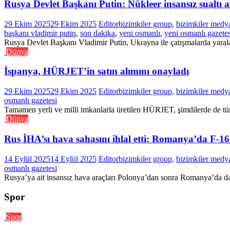
Rusya Devlet Başkanı Putin: Nükleer insansız sualtı ara
29 Ekim 2025
29 Ekim 2025
Editor
bizimkiler group
,
bizimkiler medy
başkanı vladimir putin
,
son dakika
,
yeni osmanlı
,
yeni osmanlı gazetes
Rusya Devlet Başkanı Vladimir Putin, Ukrayna ile çatışmalarda yarala
Dünya
İspanya, HÜRJET’in satın alımını onayladı
29 Ekim 2025
29 Ekim 2025
Editor
bizimkiler group
,
bizimkiler medy
osmanlı gazetesi
Tamamen yerli ve milli imkanlarla üretilen HÜRJET, şimdilerde de tüm 
Dünya
Rus İHA’sı hava sahasını ihlal etti: Romanya’da F-16
14 Eylül 2025
14 Eylül 2025
Editor
bizimkiler group
,
bizimkiler medy
osmanlı gazetesi
Rusya’ya ait insansız hava araçları Polonya’dan sonra Romanya’da da 
Spor
Spor