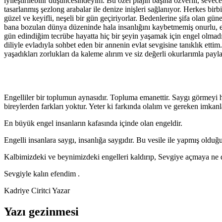
iyileştirilebilir düşüncesindeyim. Bu özel plajın başına özverili, sevec
tasarlanmış şezlong arabalar ile denize inişleri sağlanıyor. Herkes bir
güzel ve keyifli, neşeli bir gün geçiriyorlar. Bedenlerine şifa olan gü
bana bozulan dünya düzeninde hala insanlığını kaybetmemiş onurlu, erd
gün edindiğim tecrübe hayatta hiç bir şeyin yaşamak için engel olmadı
diliyle evladıyla sohbet eden bir annenin evlat sevgisine tanıklık etti
yaşadıkları zorlukları da kaleme alırım ve siz değerli okurlarımla payl
Engelliler bir toplumun aynasıdır. Topluma emanettir. Saygı görmeyi ha
bireylerden farkları yoktur. Yeter ki farkında olalım ve gereken imkanl
En büyük engel insanların kafasında içinde olan engeldir.
Engelli insanlara saygı, insanlığa saygıdır. Bu vesile ile yapmış oldu
Kalbimizdeki ve beynimizdeki engelleri kaldırıp, Sevgiye açmaya ne 
Sevgiyle kalın efendim .
Kadriye Ciritci Yazar
Yazı gezinmesi