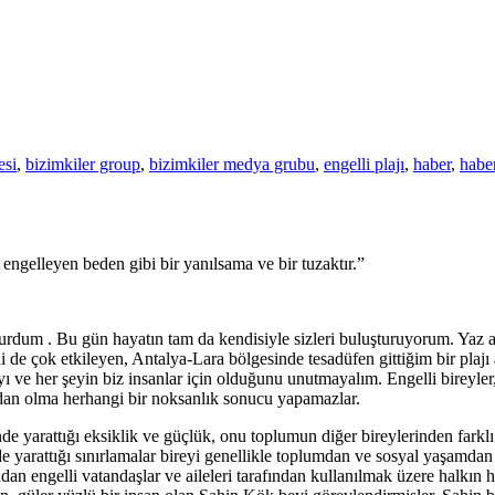
esi
,
bizimkiler group
,
bizimkiler medya grubu
,
engelli plajı
,
haber
,
haber
engelleyen beden gibi bir yanılsama ve bir tuzaktır.”
turdum . Bu gün hayatın tam da kendisiyle sizleri buluşturuyorum. Yaz a
 de çok etkileyen, Antalya-Lara bölgesinde tesadüfen gittiğim bir plajı
ayı ve her şeyin biz insanlar için olduğunu unutmayalım. Engelli bireyler
adan olma herhangi bir noksanlık sonucu yapamazlar.
de yarattığı eksiklik ve güçlük, onu toplumun diğer bireylerinden farklı k
nde yarattığı sınırlamalar bireyi genellikle toplumdan ve sosyal yaşamdan
ndan engelli vatandaşlar ve aileleri tarafından kullanılmak üzere halkın