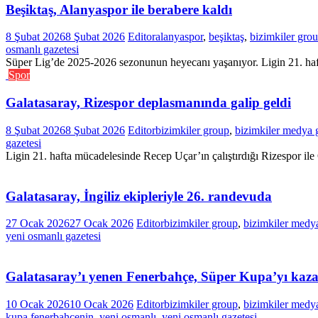
Beşiktaş, Alanyaspor ile berabere kaldı
8 Şubat 2026
8 Şubat 2026
Editor
alanyaspor
,
beşiktaş
,
bizimkiler gro
osmanlı gazetesi
Süper Lig’de 2025-2026 sezonunun heyecanı yaşanıyor. Ligin 21. haft
Spor
Galatasaray, Rizespor deplasmanında galip geldi
8 Şubat 2026
8 Şubat 2026
Editor
bizimkiler group
,
bizimkiler medya 
gazetesi
Ligin 21. hafta mücadelesinde Recep Uçar’ın çalıştırdığı Rizespor 
Galatasaray, İngiliz ekipleriyle 26. randevuda
27 Ocak 2026
27 Ocak 2026
Editor
bizimkiler group
,
bizimkiler medy
yeni osmanlı gazetesi
Galatasaray’ı yenen Fenerbahçe, Süper Kupa’yı kaz
10 Ocak 2026
10 Ocak 2026
Editor
bizimkiler group
,
bizimkiler medy
kupa fenerbahçenin
,
yeni osmanlı
,
yeni osmanlı gazetesi