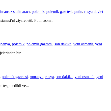
insansız sualtı aracı
,
polemik
,
polemik gazetesi
,
putin
,
rusya devlet
esi’ni ziyaret etti. Putin askeri...
spanya
,
polemik
,
polemik gazetesi
,
son dakika
,
yeni osmanlı
,
yeni
lerinden biri...
,
polemik gazetesi
,
romanya
,
rusya
,
son dakika
,
yeni osmanlı
,
yeni
tespit edildi ve...