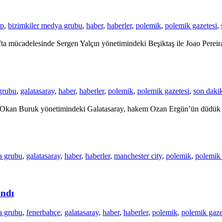
up
,
bizimkiler medya grubu
,
haber
,
haberler
,
polemik
,
polemik gazetesi
,
a mücadelesinde Sergen Yalçın yönetimindeki Beşiktaş ile Joao Pereira
grubu
,
galatasaray
,
haber
,
haberler
,
polemik
,
polemik gazetesi
,
son daki
ile Okan Buruk yönetimindeki Galatasaray, hakem Ozan Ergün’ün düdük 
a grubu
,
galatasaray
,
haber
,
haberler
,
manchester city
,
polemik
,
polemik 
andı
a grubu
,
fenerbahçe
,
galatasaray
,
haber
,
haberler
,
polemik
,
polemik gaze