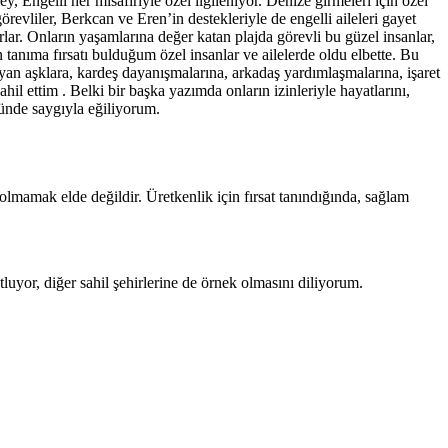
y, Engelli her misafiriyle özel ilgileniyor. Denize girmeleri için özel
revliler, Berkcan ve Eren’in destekleriyle de engelli aileleri gayet
rlar. Onların yaşamlarına değer katan plajda görevli bu güzel insanlar,
anıma fırsatı bulduğum özel insanlar ve ailelerde oldu elbette. Bu
yan aşklara, kardeş dayanışmalarına, arkadaş yardımlaşmalarına, işaret
il ettim . Belki bir başka yazımda onların izinleriyle hayatlarını,
önünde saygıyla eğiliyorum.
olmamak elde değildir. Üretkenlik için fırsat tanındığında, sağlam
luyor, diğer sahil şehirlerine de örnek olmasını diliyorum.