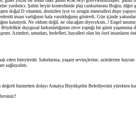
en, güler yüzlü bir insan olan Şahin Kök beyi görevlendirmişler. Şahin be
birine yardımcı. Şahin beyin kontrolünde plaj cankurtaranı Buğra, diğer gö
neşten doğal D vitamini, denizden iyot ve zengin mineralleri depo yapıyo
emli insan varlığının hala varolduğunu gösterdi. Gün içinde yakından t
ğını kanıtıydı. Ne oldum değil, ne olacağım diyeceksin..! Engel tanıma
m. Böylelikle duygusal farkındalığımın zirve yaptığı bir günü yaşamıma dah
aşırım. Azimleri, umutları, hedefleri, hayalleri olan bu özel insanların 
k eden bireylerdir. Sabırlarına, yaşam sevinçlerine, azimlerine hayran 
arı sağlayalım.
ğu değerli hizmetten dolayı Antalya Büyükşehir Belediyesini yürekten kut
dersiniz?