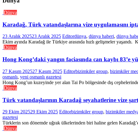
Dünya
Dünya
Karadağ, Türk vatandaşlarına vize uygulamasını iptal
23 Aralık 2025
23 Aralık 2025
Editor
dünya
,
dünya haberi
,
dünya habe
Ekim ayında Karadağ ile Türkiye arasında hızlı gelişmeler yaşandı. Ko
Dünya
Hong Kong’daki yangın faciasında can kaybı 83’e yü
27 Kasım 2025
27 Kasım 2025
Editor
bizimkiler group
,
bizimkiler me
osmanlı
,
yeni osmanlı gazetesi
Hong Kong’un kuzeyinde yer alan Tai Po bölgesinde dış cephelerinde t
Dünya
Türk vatandaşlarının Karadağ seyahatlerine vize şartı
29 Ekim 2025
29 Ekim 2025
Editor
bizimkiler group
,
bizimkiler medy
gazetesi
Türklerin son dönemde uğrak ülkelerinden biri haline gelen Karadağ’d
Dünya