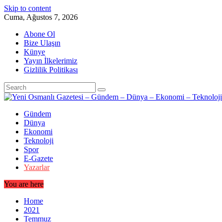
Skip to content
Cuma, Ağustos 7, 2026
Abone Ol
Bize Ulaşın
Künye
Yayın İlkelerimiz
Gizlilik Politikası
Gündem
Dünya
Ekonomi
Teknoloji
Spor
E-Gazete
Yazarlar
You are here
Home
2021
Temmuz