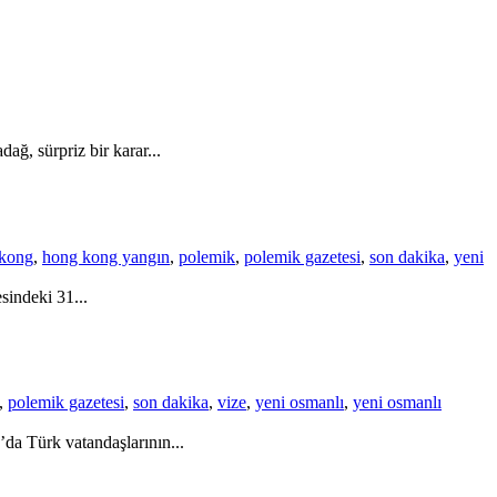
ağ, sürpriz bir karar...
kong
,
hong kong yangın
,
polemik
,
polemik gazetesi
,
son dakika
,
yeni
sindeki 31...
,
polemik gazetesi
,
son dakika
,
vize
,
yeni osmanlı
,
yeni osmanlı
da Türk vatandaşlarının...