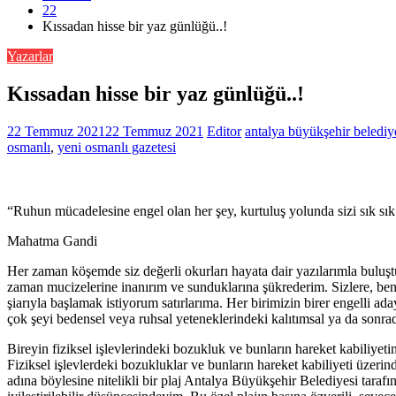
22
Kıssadan hisse bir yaz günlüğü..!
Yazarlar
Kıssadan hisse bir yaz günlüğü..!
22 Temmuz 2021
22 Temmuz 2021
Editor
antalya büyükşehir belediy
osmanlı
,
yeni osmanlı gazetesi
“Ruhun mücadelesine engel olan her şey, kurtuluş yolunda sizi sık sık 
Mahatma Gandi
Her zaman köşemde siz değerli okurları hayata dair yazılarımla buluş
zaman mucizelerine inanırım ve sunduklarına şükrederim. Sizlere, beni
şiarıyla başlamak istiyorum satırlarıma. Her birimizin birer engelli ad
çok şeyi bedensel veya ruhsal yeteneklerindeki kalıtımsal ya da sonr
Bireyin fiziksel işlevlerindeki bozukluk ve bunların hareket kabiliyetin
Fiziksel işlevlerdeki bozukluklar ve bunların hareket kabiliyeti üzeri
adına böylesine nitelikli bir plaj Antalya Büyükşehir Belediyesi tarafı