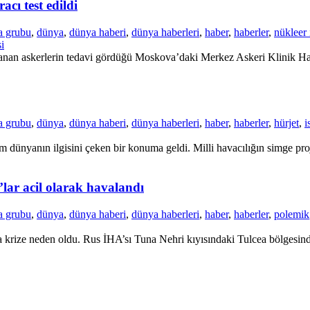
cı test edildi
a grubu
,
dünya
,
dünya haberi
,
dünya haberleri
,
haber
,
haberler
,
nükleer 
i
nan askerlerin tedavi gördüğü Moskova’daki Merkez Askeri Klinik Hastan
a grubu
,
dünya
,
dünya haberi
,
dünya haberleri
,
haber
,
haberler
,
hürjet
,
i
dünyanın ilgisini çeken bir konuma geldi. Milli havacılığın simge proje
’lar acil olarak havalandı
a grubu
,
dünya
,
dünya haberi
,
dünya haberleri
,
haber
,
haberler
,
polemik
krize neden oldu. Rus İHA’sı Tuna Nehri kıyısındaki Tulcea bölgesinde 