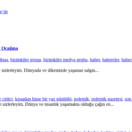
le’de
a Ocağına
ğına
,
bizimkiler group
,
bizimkiler medya grubu
,
haber
,
habereler
,
haber
e sizlerleyim. Dünyada ve ülkemizde yaşanan salgın...
 ciritci
,
kıssadan hisse bir yaz günlüğü
,
polemik
,
polemik gazetesi
,
son
 sizlerleyim. Dünya ve insanlık yaşamakta olduğu çağın en...