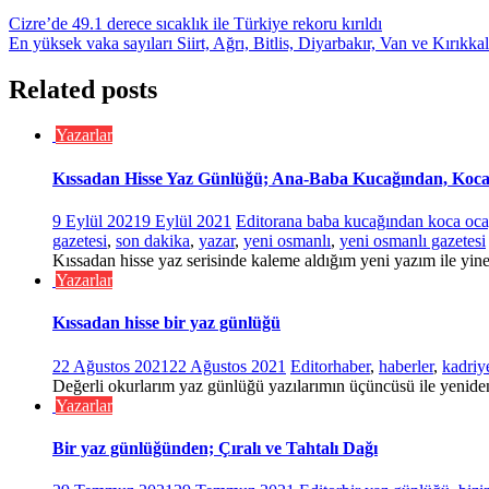
Cizre’de 49.1 derece sıcaklık ile Türkiye rekoru kırıldı
En yüksek vaka sayıları Siirt, Ağrı, Bitlis, Diyarbakır, Van ve Kırıkka
Related posts
Yazarlar
Kıssadan Hisse Yaz Günlüğü; Ana-Baba Kucağından, Koc
9 Eylül 2021
9 Eylül 2021
Editor
ana baba kucağından koca oca
gazetesi
,
son dakika
,
yazar
,
yeni osmanlı
,
yeni osmanlı gazetesi
Kıssadan hisse yaz serisinde kaleme aldığım yeni yazım ile yin
Yazarlar
Kıssadan hisse bir yaz günlüğü
22 Ağustos 2021
22 Ağustos 2021
Editor
haber
,
haberler
,
kadriye
Değerli okurlarım yaz günlüğü yazılarımın üçüncüsü ile yeniden
Yazarlar
Bir yaz günlüğünden; Çıralı ve Tahtalı Dağı