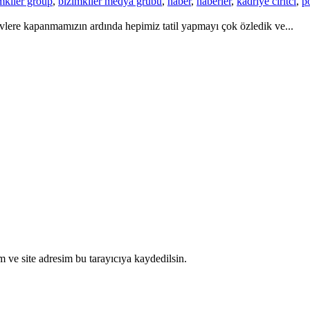
mkiler group
,
bizimkiler medya grubu
,
haber
,
haberler
,
kadriye ciritci
,
p
vlere kapanmamızın ardında hepimiz tatil yapmayı çok özledik ve...
 ve site adresim bu tarayıcıya kaydedilsin.