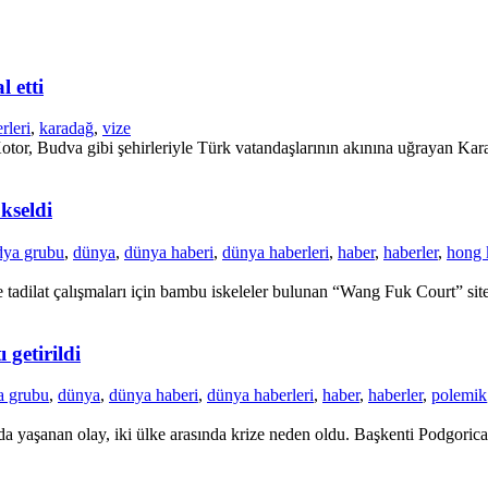
 etti
rleri
,
karadağ
,
vize
tor, Budva gibi şehirleriyle Türk vatandaşlarının akınına uğrayan Karad
kseldi
dya grubu
,
dünya
,
dünya haberi
,
dünya haberleri
,
haber
,
haberler
,
hong 
adilat çalışmaları için bambu iskeleler bulunan “Wang Fuk Court” site
 getirildi
a grubu
,
dünya
,
dünya haberi
,
dünya haberleri
,
haber
,
haberler
,
polemik
a yaşanan olay, iki ülke arasında krize neden oldu. Başkenti Podgorica’