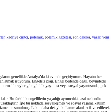
ler
,
kadriye ciritci
,
polemik
,
polemik gazetesi
,
son dakika
,
yazar
,
yeni
ylarını genellikle Antalya’da ki evimde geçiriyorum. Hayatın her
 anlatmak istiyorum. Engelsiz plajı. Engel bedende değil, beyindedir
, normal bireyler gibi günlük yaşantısı veya sosyal yaşantısında, pek
ılar. Bu farklılık engellilerin yaşadığı ayrımcılıkta asıl nedendir.
 uzaklaştırır. İşte bu noktada sosyalleşmek ve sosyal yaşama katılım
 hizmetine sunulmuş. Lakin daha detaylı kullanım alanları ilave edilerek