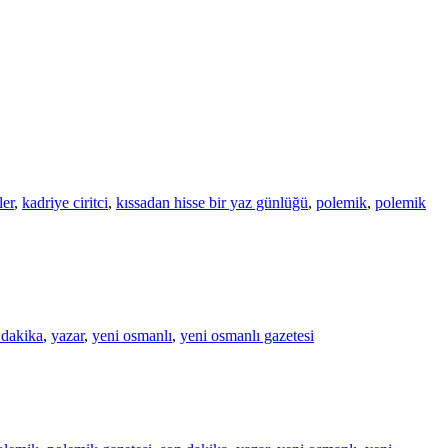
ler
,
kadriye ciritci
,
kıssadan hisse bir yaz günlüğü
,
polemik
,
polemik
 dakika
,
yazar
,
yeni osmanlı
,
yeni osmanlı gazetesi