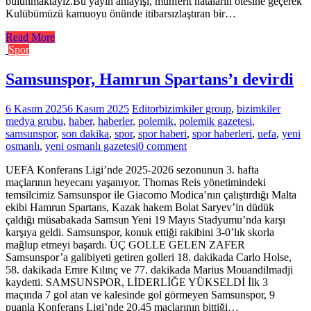
bulunmaktayız.Bu yayın anlayışı, münferit hataların ötesine geçerek
Kulübümüzü kamuoyu önünde itibarsızlaştıran bir…
Read More
Spor
Samsunspor, Hamrun Spartans’ı devirdi
6 Kasım 2025
6 Kasım 2025
Editor
bizimkiler group
,
bizimkiler
medya grubu
,
haber
,
haberler
,
polemik
,
polemik gazetesi
,
samsunspor
,
son dakika
,
spor
,
spor haberi
,
spor haberleri
,
uefa
,
yeni
osmanlı
,
yeni osmanlı gazetesi
0 comment
UEFA Konferans Ligi’nde 2025-2026 sezonunun 3. hafta
maçlarının heyecanı yaşanıyor. Thomas Reis yönetimindeki
temsilcimiz Samsunspor ile Giacomo Modica’nın çalıştırdığı Malta
ekibi Hamrun Spartans, Kazak hakem Bolat Saryev’in düdük
çaldığı müsabakada Samsun Yeni 19 Mayıs Stadyumu’nda karşı
karşıya geldi. Samsunspor, konuk ettiği rakibini 3-0’lık skorla
mağlup etmeyi başardı. ÜÇ GOLLE GELEN ZAFER
Samsunspor’a galibiyeti getiren golleri 18. dakikada Carlo Holse,
58. dakikada Emre Kılınç ve 77. dakikada Marius Mouandilmadji
kaydetti. SAMSUNSPOR, LİDERLİĞE YÜKSELDİ İlk 3
maçında 7 gol atan ve kalesinde gol görmeyen Samsunspor, 9
puanla Konferans Ligi’nde 20.45 maçlarının bittiği…