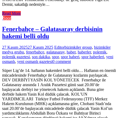
Demir, sakatlığı nedeniyle…
Read More
Spor
Fenerbahçe – Galatasaray derbisinin
hakemi belli oldu
27 Kasım 2025
27 Kasım 2025
Editor
bizimkiler group
,
bizimkiler
medya grubu
,
fenerbahçe
,
galatasaray
,
haber
,
haberler
,
polemik
,
polemik gazetesi
,
son dakika
,
spor
,
spor haberi
,
spor haberleri
,
yeni
osmanlı
,
yeni osmanlı gazetesi
0 comment
Süper Lig’de 14. haftanın hakemleri belli oldu… Haftanın en önemli
mücadelesinde Fenerbahçe ile Galatasaray kozlarını paylaşacak.
DEV DERBİYİ YASİN KOL YÖNETECEK Fenerbahçe ile
Galatasaray arasında 1 Aralık Pazartesi günü saat 20.00’de
başlayacak derbiyi ise yönetecek hakem açıklandı. Buna göre
derbide hakem Yasin Kol düdük çalacak. KOL’UN
YARDIMCILARI Türkiye Futbol Federasyonu (TFF) Merkez
Hakem Kurulunun (MHK) açıklamasına göre, Chobani Stadı’nda
saat 20.00’de başlayacak mücadelede düdük çalacak Yasin Kol’un
yardımcılıklarını Abdullah Bora Özkara ve Bahtiyar Birinci
yapacak. Karşılaşmanın dördüncü hakemi ise Ali Yılmaz olacak.