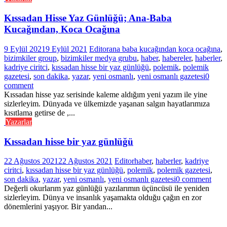
Kıssadan Hisse Yaz Günlüğü; Ana-Baba
Kucağından, Koca Ocağına
9 Eylül 2021
9 Eylül 2021
Editor
ana baba kucağından koca ocağına
,
bizimkiler group
,
bizimkiler medya grubu
,
haber
,
habereler
,
haberler
,
kadriye ciritci
,
kıssadan hisse bir yaz günlüğü
,
polemik
,
polemik
gazetesi
,
son dakika
,
yazar
,
yeni osmanlı
,
yeni osmanlı gazetesi
0
comment
Kıssadan hisse yaz serisinde kaleme aldığım yeni yazım ile yine
sizlerleyim. Dünyada ve ülkemizde yaşanan salgın hayatlarımıza
kısıtlama getirse de ,...
Yazarlar
Kıssadan hisse bir yaz günlüğü
22 Ağustos 2021
22 Ağustos 2021
Editor
haber
,
haberler
,
kadriye
ciritci
,
kıssadan hisse bir yaz günlüğü
,
polemik
,
polemik gazetesi
,
son dakika
,
yazar
,
yeni osmanlı
,
yeni osmanlı gazetesi
0 comment
Değerli okurlarım yaz günlüğü yazılarımın üçüncüsü ile yeniden
sizlerleyim. Dünya ve insanlık yaşamakta olduğu çağın en zor
dönemlerini yaşıyor. Bir yandan...