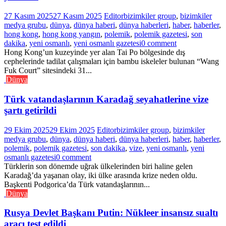
27 Kasım 2025
27 Kasım 2025
Editor
bizimkiler group
,
bizimkiler
medya grubu
,
dünya
,
dünya haberi
,
dünya haberleri
,
haber
,
haberler
,
hong kong
,
hong kong yangın
,
polemik
,
polemik gazetesi
,
son
dakika
,
yeni osmanlı
,
yeni osmanlı gazetesi
0 comment
Hong Kong’un kuzeyinde yer alan Tai Po bölgesinde dış
cephelerinde tadilat çalışmaları için bambu iskeleler bulunan “Wang
Fuk Court” sitesindeki 31...
Dünya
Türk vatandaşlarının Karadağ seyahatlerine vize
şartı getirildi
29 Ekim 2025
29 Ekim 2025
Editor
bizimkiler group
,
bizimkiler
medya grubu
,
dünya
,
dünya haberi
,
dünya haberleri
,
haber
,
haberler
,
polemik
,
polemik gazetesi
,
son dakika
,
vize
,
yeni osmanlı
,
yeni
osmanlı gazetesi
0 comment
Türklerin son dönemde uğrak ülkelerinden biri haline gelen
Karadağ’da yaşanan olay, iki ülke arasında krize neden oldu.
Başkenti Podgorica’da Türk vatandaşlarının...
Dünya
Rusya Devlet Başkanı Putin: Nükleer insansız sualtı
aracı test edildi