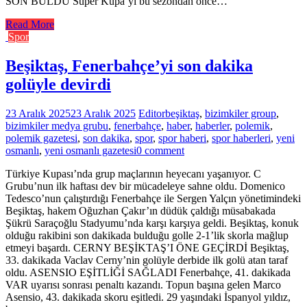
SON BULDU Süper Kupa’yı bu sezondan önce…
Read More
Spor
Beşiktaş, Fenerbahçe’yi son dakika
golüyle devirdi
23 Aralık 2025
23 Aralık 2025
Editor
beşiktaş
,
bizimkiler group
,
bizimkiler medya grubu
,
fenerbahçe
,
haber
,
haberler
,
polemik
,
polemik gazetesi
,
son dakika
,
spor
,
spor haberi
,
spor haberleri
,
yeni
osmanlı
,
yeni osmanlı gazetesi
0 comment
Türkiye Kupası’nda grup maçlarının heyecanı yaşanıyor. C
Grubu’nun ilk haftası dev bir mücadeleye sahne oldu. Domenico
Tedesco’nun çalıştırdığı Fenerbahçe ile Sergen Yalçın yönetimindeki
Beşiktaş, hakem Oğuzhan Çakır’ın düdük çaldığı müsabakada
Şükrü Saraçoğlu Stadyumu’nda karşı karşıya geldi. Beşiktaş, konuk
olduğu rakibini son dakikada bulduğu golle 2-1’lik skorla mağlup
etmeyi başardı. CERNY BEŞİKTAŞ’I ÖNE GEÇİRDİ Beşiktaş,
33. dakikada Vaclav Cerny’nin golüyle derbide ilk golü atan taraf
oldu. ASENSIO EŞİTLİĞİ SAĞLADI Fenerbahçe, 41. dakikada
VAR uyarısı sonrası penaltı kazandı. Topun başına gelen Marco
Asensio, 43. dakikada skoru eşitledi. 29 yaşındaki İspanyol yıldız,