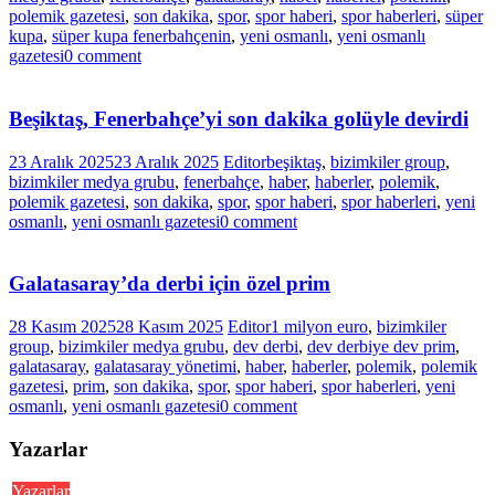
polemik gazetesi
,
son dakika
,
spor
,
spor haberi
,
spor haberleri
,
süper
kupa
,
süper kupa fenerbahçenin
,
yeni osmanlı
,
yeni osmanlı
gazetesi
0 comment
Beşiktaş, Fenerbahçe’yi son dakika golüyle devirdi
23 Aralık 2025
23 Aralık 2025
Editor
beşiktaş
,
bizimkiler group
,
bizimkiler medya grubu
,
fenerbahçe
,
haber
,
haberler
,
polemik
,
polemik gazetesi
,
son dakika
,
spor
,
spor haberi
,
spor haberleri
,
yeni
osmanlı
,
yeni osmanlı gazetesi
0 comment
Galatasaray’da derbi için özel prim
28 Kasım 2025
28 Kasım 2025
Editor
1 milyon euro
,
bizimkiler
group
,
bizimkiler medya grubu
,
dev derbi
,
dev derbiye dev prim
,
galatasaray
,
galatasaray yönetimi
,
haber
,
haberler
,
polemik
,
polemik
gazetesi
,
prim
,
son dakika
,
spor
,
spor haberi
,
spor haberleri
,
yeni
osmanlı
,
yeni osmanlı gazetesi
0 comment
Yazarlar
Yazarlar