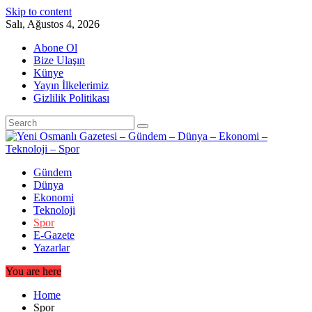
Skip to content
Salı, Ağustos 4, 2026
Abone Ol
Bize Ulaşın
Künye
Yayın İlkelerimiz
Gizlilik Politikası
Gündem
Dünya
Ekonomi
Teknoloji
Spor
E-Gazete
Yazarlar
You are here
Home
Spor