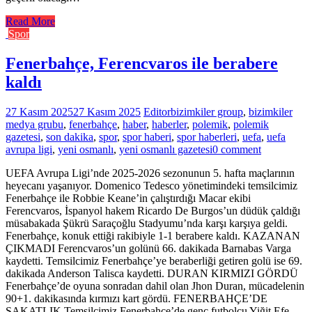
Read More
Spor
Fenerbahçe, Ferencvaros ile berabere
kaldı
27 Kasım 2025
27 Kasım 2025
Editor
bizimkiler group
,
bizimkiler
medya grubu
,
fenerbahçe
,
haber
,
haberler
,
polemik
,
polemik
gazetesi
,
son dakika
,
spor
,
spor haberi
,
spor haberleri
,
uefa
,
uefa
avrupa ligi
,
yeni osmanlı
,
yeni osmanlı gazetesi
0 comment
UEFA Avrupa Ligi’nde 2025-2026 sezonunun 5. hafta maçlarının
heyecanı yaşanıyor. Domenico Tedesco yönetimindeki temsilcimiz
Fenerbahçe ile Robbie Keane’in çalıştırdığı Macar ekibi
Ferencvaros, İspanyol hakem Ricardo De Burgos’un düdük çaldığı
müsabakada Şükrü Saraçoğlu Stadyumu’nda karşı karşıya geldi.
Fenerbahçe, konuk ettiği rakibiyle 1-1 berabere kaldı. KAZANAN
ÇIKMADI Ferencvaros’un golünü 66. dakikada Barnabas Varga
kaydetti. Temsilcimiz Fenerbahçe’ye beraberliği getiren golü ise 69.
dakikada Anderson Talisca kaydetti. DURAN KIRMIZI GÖRDÜ
Fenerbahçe’de oyuna sonradan dahil olan Jhon Duran, mücadelenin
90+1. dakikasında kırmızı kart gördü. FENERBAHÇE’DE
SAKATLIK Temsilcimiz Fenerbahçe’de genç futbolcu Yiğit Efe