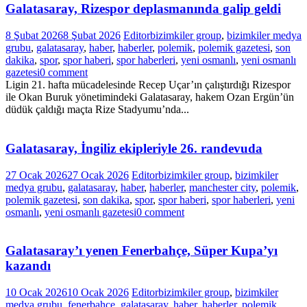
Galatasaray, Rizespor deplasmanında galip geldi
8 Şubat 2026
8 Şubat 2026
Editor
bizimkiler group
,
bizimkiler medya
grubu
,
galatasaray
,
haber
,
haberler
,
polemik
,
polemik gazetesi
,
son
dakika
,
spor
,
spor haberi
,
spor haberleri
,
yeni osmanlı
,
yeni osmanlı
gazetesi
0 comment
Ligin 21. hafta mücadelesinde Recep Uçar’ın çalıştırdığı Rizespor
ile Okan Buruk yönetimindeki Galatasaray, hakem Ozan Ergün’ün
düdük çaldığı maçta Rize Stadyumu’nda...
Galatasaray, İngiliz ekipleriyle 26. randevuda
27 Ocak 2026
27 Ocak 2026
Editor
bizimkiler group
,
bizimkiler
medya grubu
,
galatasaray
,
haber
,
haberler
,
manchester city
,
polemik
,
polemik gazetesi
,
son dakika
,
spor
,
spor haberi
,
spor haberleri
,
yeni
osmanlı
,
yeni osmanlı gazetesi
0 comment
Galatasaray’ı yenen Fenerbahçe, Süper Kupa’yı
kazandı
10 Ocak 2026
10 Ocak 2026
Editor
bizimkiler group
,
bizimkiler
medya grubu
,
fenerbahçe
,
galatasaray
,
haber
,
haberler
,
polemik
,