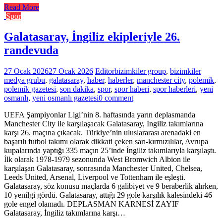
Read More
Spor
Galatasaray, İngiliz ekipleriyle 26.
randevuda
27 Ocak 2026
27 Ocak 2026
Editor
bizimkiler group
,
bizimkiler
medya grubu
,
galatasaray
,
haber
,
haberler
,
manchester city
,
polemik
,
polemik gazetesi
,
son dakika
,
spor
,
spor haberi
,
spor haberleri
,
yeni
osmanlı
,
yeni osmanlı gazetesi
0 comment
UEFA Şampiyonlar Ligi’nin 8. haftasında yarın deplasmanda
Manchester City ile karşılaşacak Galatasaray, İngiliz takımlarına
karşı 26. maçına çıkacak. Türkiye’nin uluslararası arenadaki en
başarılı futbol takımı olarak dikkati çeken sarı-kırmızılılar, Avrupa
kupalarında yaptığı 335 maçın 25’inde İngiliz takımlarıyla karşılaştı.
İlk olarak 1978-1979 sezonunda West Bromwich Albion ile
karşılaşan Galatasaray, sonrasında Manchester United, Chelsea,
Leeds United, Arsenal, Liverpool ve Tottenham ile eşleşti.
Galatasaray, söz konusu maçlarda 6 galibiyet ve 9 beraberlik alırken,
10 yenilgi gördü. Galatasaray, attığı 29 gole karşılık kalesindeki 46
gole engel olamadı. DEPLASMAN KARNESİ ZAYIF
Galatasaray, İngiliz takımlarına karşı…