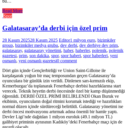
bu…
Read More
Spor
Galatasaray’da derbi için özel prim
28 Kasım 2025
28 Kasım 2025
Editor
1 milyon euro
,
bizimkiler
group
,
bizimkiler medya grubu
,
dev derbi
,
dev derbiye dev prim
,
galatasaray
,
galatasaray yönetimi
,
haber
,
haberler
,
polemik
,
polemik
gazetesi
,
prim
,
son dakika
,
spor
,
spor haberi
,
spor haberleri
,
yeni
osmanlı
,
yeni osmanlı gazetesi
0 comment
Dört gün içinde Gençlerbirliği ve Union Saint-Gilloise ile
karşılaşarak yoğun bir maç temposundan geçen Galatasaray’da
oyunculara bir günlük izin verildi. Dinlenen sarı-kırmızılı ekip,
Kemerburgaz’da toplanarak Fenerbahçe derbisi hazırlıklarına start
verecek. Teknik heyetin derbi öncesinde özel bir kamp düşünmediği
öğrenildi. DERBİ ÖZEL PRİMİ BELİRLENDİ Okan Buruk ve
ekibinin, oyuncuların doğal ritmini korumak istediği ve hazırlıkları
normal düzen içinde sürdüreceği belirtildi. Galatasaray yönetimi ise
derbi öncesi motivasyonu artırmak adına önemli bir hamle yaptı.
Devler Ligi’nde dağıtılan 1 milyon euroluk (49.1 milyon TL)
galibiyet priminin aynısının Kadıköy’deki Fenerbahçe maçı için de
geçerli olacağı…