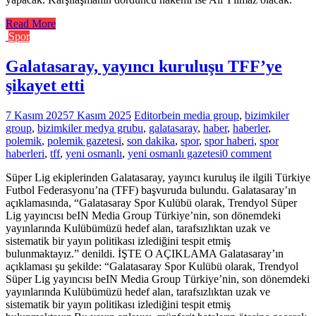
Read More
Spor
Galatasaray, yayıncı kuruluşu TFF’ye
şikayet etti
7 Kasım 2025
7 Kasım 2025
Editor
bein media group
,
bizimkiler
group
,
bizimkiler medya grubu
,
galatasaray
,
haber
,
haberler
,
polemik
,
polemik gazetesi
,
son dakika
,
spor
,
spor haberi
,
spor
haberleri
,
tff
,
yeni osmanlı
,
yeni osmanlı gazetesi
0 comment
Süper Lig ekiplerinden Galatasaray, yayıncı kuruluş ile ilgili Türkiye
Futbol Federasyonu’na (TFF) başvuruda bulundu. Galatasaray’ın
açıklamasında, “Galatasaray Spor Kulübü olarak, Trendyol Süper
Lig yayıncısı beIN Media Group Türkiye’nin, son dönemdeki
yayınlarında Kulübümüzü hedef alan, tarafsızlıktan uzak ve
sistematik bir yayın politikası izlediğini tespit etmiş
bulunmaktayız.” denildi. İŞTE O AÇIKLAMA Galatasaray’ın
açıklaması şu şekilde: “Galatasaray Spor Kulübü olarak, Trendyol
Süper Lig yayıncısı beIN Media Group Türkiye’nin, son dönemdeki
yayınlarında Kulübümüzü hedef alan, tarafsızlıktan uzak ve
sistematik bir yayın politikası izlediğini tespit etmiş