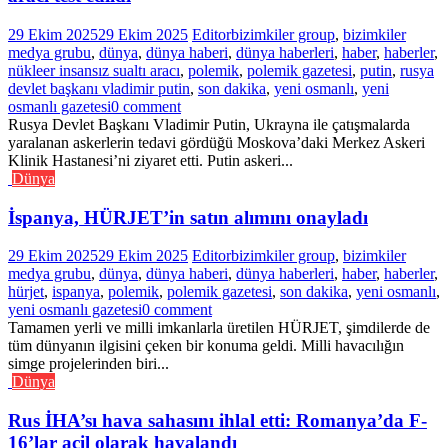
29 Ekim 2025
29 Ekim 2025
Editor
bizimkiler group
,
bizimkiler
medya grubu
,
dünya
,
dünya haberi
,
dünya haberleri
,
haber
,
haberler
,
nükleer insansız sualtı aracı
,
polemik
,
polemik gazetesi
,
putin
,
rusya
devlet başkanı vladimir putin
,
son dakika
,
yeni osmanlı
,
yeni
osmanlı gazetesi
0 comment
Rusya Devlet Başkanı Vladimir Putin, Ukrayna ile çatışmalarda
yaralanan askerlerin tedavi gördüğü Moskova’daki Merkez Askeri
Klinik Hastanesi’ni ziyaret etti. Putin askeri...
Dünya
İspanya, HÜRJET’in satın alımını onayladı
29 Ekim 2025
29 Ekim 2025
Editor
bizimkiler group
,
bizimkiler
medya grubu
,
dünya
,
dünya haberi
,
dünya haberleri
,
haber
,
haberler
,
hürjet
,
ispanya
,
polemik
,
polemik gazetesi
,
son dakika
,
yeni osmanlı
,
yeni osmanlı gazetesi
0 comment
Tamamen yerli ve milli imkanlarla üretilen HÜRJET, şimdilerde de
tüm dünyanın ilgisini çeken bir konuma geldi. Milli havacılığın
simge projelerinden biri...
Dünya
Rus İHA’sı hava sahasını ihlal etti: Romanya’da F-
16’lar acil olarak havalandı