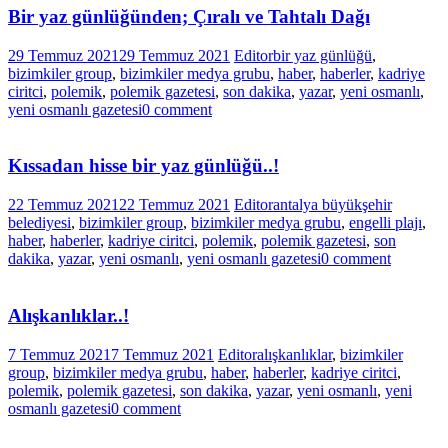
Bir yaz günlüğünden; Çıralı ve Tahtalı Dağı
29 Temmuz 2021
29 Temmuz 2021
Editor
bir yaz günlüğü
,
bizimkiler group
,
bizimkiler medya grubu
,
haber
,
haberler
,
kadriye
ciritci
,
polemik
,
polemik gazetesi
,
son dakika
,
yazar
,
yeni osmanlı
,
yeni osmanlı gazetesi
0 comment
Kıssadan hisse bir yaz günlüğü..!
22 Temmuz 2021
22 Temmuz 2021
Editor
antalya büyükşehir
belediyesi
,
bizimkiler group
,
bizimkiler medya grubu
,
engelli plajı
,
haber
,
haberler
,
kadriye ciritci
,
polemik
,
polemik gazetesi
,
son
dakika
,
yazar
,
yeni osmanlı
,
yeni osmanlı gazetesi
0 comment
Alışkanlıklar..!
7 Temmuz 2021
7 Temmuz 2021
Editor
alışkanlıklar
,
bizimkiler
group
,
bizimkiler medya grubu
,
haber
,
haberler
,
kadriye ciritci
,
polemik
,
polemik gazetesi
,
son dakika
,
yazar
,
yeni osmanlı
,
yeni
osmanlı gazetesi
0 comment