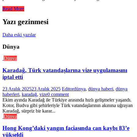
Read More
Yazı gezinmesi
Daha eski yazılar
Dünya
Dünya
Karadağ, Türk vatandaşlarına vize uygulamasını
iptal etti
23 Aralık 2025
23 Aralık 2025
Editor
dünya
,
dünya haberi
,
dünya
haberleri
,
karadağ
,
vize
0 comment
Ekim ayında Karadağ ile Türkiye arasında hızlı gelişmeler yaşandı.
Kotor, Budva gibi şehirleriyle Türk vatandaşlarının akınına uğrayan
Karadağ, sürpriz bir karar...
Dünya
Hong Kong’daki yangın faciasında can kaybı 83’e
yükseldi