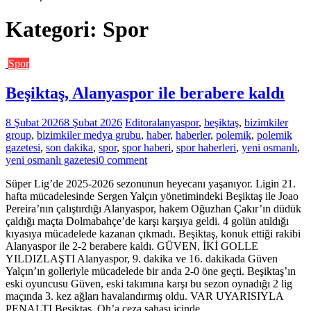
Kategori:
Spor
Spor
Beşiktaş, Alanyaspor ile berabere kaldı
8 Şubat 2026
8 Şubat 2026
Editor
alanyaspor
,
beşiktaş
,
bizimkiler
group
,
bizimkiler medya grubu
,
haber
,
haberler
,
polemik
,
polemik
gazetesi
,
son dakika
,
spor
,
spor haberi
,
spor haberleri
,
yeni osmanlı
,
yeni osmanlı gazetesi
0 comment
Süper Lig’de 2025-2026 sezonunun heyecanı yaşanıyor. Ligin 21.
hafta mücadelesinde Sergen Yalçın yönetimindeki Beşiktaş ile Joao
Pereira’nın çalıştırdığı Alanyaspor, hakem Oğuzhan Çakır’ın düdük
çaldığı maçta Dolmabahçe’de karşı karşıya geldi. 4 golün atıldığı
kıyasıya mücadelede kazanan çıkmadı. Beşiktaş, konuk ettiği rakibi
Alanyaspor ile 2-2 berabere kaldı. GÜVEN, İKİ GOLLE
YILDIZLAŞTI Alanyaspor, 9. dakika ve 16. dakikada Güven
Yalçın’ın golleriyle mücadelede bir anda 2-0 öne geçti. Beşiktaş’ın
eski oyuncusu Güven, eski takımına karşı bu sezon oynadığı 2 lig
maçında 3. kez ağları havalandırmış oldu. VAR UYARISIYLA
PENALTI Beşiktaş, Oh’a ceza sahası içinde…