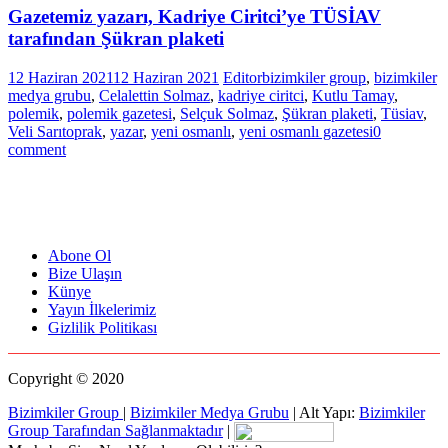
Gazetemiz yazarı, Kadriye Ciritci’ye TÜSİAV
tarafından Şükran plaketi
12 Haziran 2021
12 Haziran 2021
Editor
bizimkiler group
,
bizimkiler
medya grubu
,
Celalettin Solmaz
,
kadriye ciritci
,
Kutlu Tamay
,
polemik
,
polemik gazetesi
,
Selçuk Solmaz
,
Şükran plaketi
,
Tüsiav
,
Veli Sarıtoprak
,
yazar
,
yeni osmanlı
,
yeni osmanlı gazetesi
0
comment
Abone Ol
Bize Ulaşın
Künye
Yayın İlkelerimiz
Gizlilik Politikası
Copyright © 2020
Bizimkiler Group
|
Bizimkiler Medya Grubu
|
Alt Yapı:
Bizimkiler
Group Tarafından Sağlanmaktadır
|