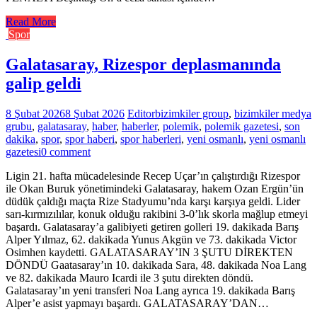
Read More
Spor
Galatasaray, Rizespor deplasmanında
galip geldi
8 Şubat 2026
8 Şubat 2026
Editor
bizimkiler group
,
bizimkiler medya
grubu
,
galatasaray
,
haber
,
haberler
,
polemik
,
polemik gazetesi
,
son
dakika
,
spor
,
spor haberi
,
spor haberleri
,
yeni osmanlı
,
yeni osmanlı
gazetesi
0 comment
Ligin 21. hafta mücadelesinde Recep Uçar’ın çalıştırdığı Rizespor
ile Okan Buruk yönetimindeki Galatasaray, hakem Ozan Ergün’ün
düdük çaldığı maçta Rize Stadyumu’nda karşı karşıya geldi. Lider
sarı-kırmızılılar, konuk olduğu rakibini 3-0’lık skorla mağlup etmeyi
başardı. Galatasaray’a galibiyeti getiren golleri 19. dakikada Barış
Alper Yılmaz, 62. dakikada Yunus Akgün ve 73. dakikada Victor
Osimhen kaydetti. GALATASARAY’IN 3 ŞUTU DİREKTEN
DÖNDÜ Gaatasaray’ın 10. dakikada Sara, 48. dakikada Noa Lang
ve 82. dakikada Mauro Icardi ile 3 şutu direkten döndü.
Galatasaray’ın yeni transferi Noa Lang ayrıca 19. dakikada Barış
Alper’e asist yapmayı başardı. GALATASARAY’DAN…