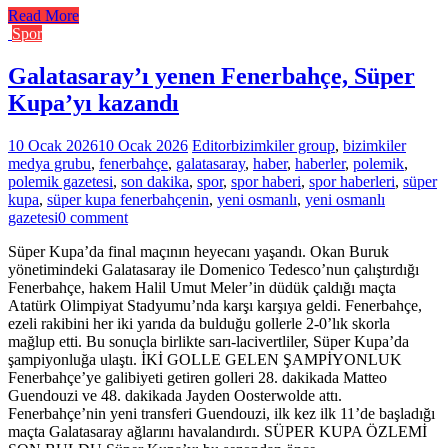
Read More
Spor
Galatasaray’ı yenen Fenerbahçe, Süper
Kupa’yı kazandı
10 Ocak 2026
10 Ocak 2026
Editor
bizimkiler group
,
bizimkiler
medya grubu
,
fenerbahçe
,
galatasaray
,
haber
,
haberler
,
polemik
,
polemik gazetesi
,
son dakika
,
spor
,
spor haberi
,
spor haberleri
,
süper
kupa
,
süper kupa fenerbahçenin
,
yeni osmanlı
,
yeni osmanlı
gazetesi
0 comment
Süper Kupa’da final maçının heyecanı yaşandı. Okan Buruk
yönetimindeki Galatasaray ile Domenico Tedesco’nun çalıştırdığı
Fenerbahçe, hakem Halil Umut Meler’in düdük çaldığı maçta
Atatürk Olimpiyat Stadyumu’nda karşı karşıya geldi. Fenerbahçe,
ezeli rakibini her iki yarıda da bulduğu gollerle 2-0’lık skorla
mağlup etti. Bu sonuçla birlikte sarı-lacivertliler, Süper Kupa’da
şampiyonluğa ulaştı. İKİ GOLLE GELEN ŞAMPİYONLUK
Fenerbahçe’ye galibiyeti getiren golleri 28. dakikada Matteo
Guendouzi ve 48. dakikada Jayden Oosterwolde attı.
Fenerbahçe’nin yeni transferi Guendouzi, ilk kez ilk 11’de başladığı
maçta Galatasaray ağlarını havalandırdı. SÜPER KUPA ÖZLEMİ