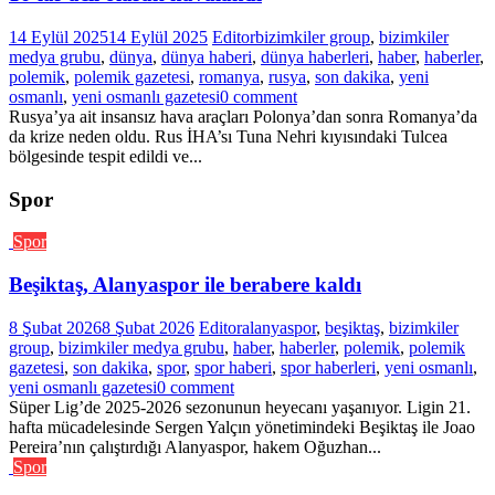
14 Eylül 2025
14 Eylül 2025
Editor
bizimkiler group
,
bizimkiler
medya grubu
,
dünya
,
dünya haberi
,
dünya haberleri
,
haber
,
haberler
,
polemik
,
polemik gazetesi
,
romanya
,
rusya
,
son dakika
,
yeni
osmanlı
,
yeni osmanlı gazetesi
0 comment
Rusya’ya ait insansız hava araçları Polonya’dan sonra Romanya’da
da krize neden oldu. Rus İHA’sı Tuna Nehri kıyısındaki Tulcea
bölgesinde tespit edildi ve...
Spor
Spor
Beşiktaş, Alanyaspor ile berabere kaldı
8 Şubat 2026
8 Şubat 2026
Editor
alanyaspor
,
beşiktaş
,
bizimkiler
group
,
bizimkiler medya grubu
,
haber
,
haberler
,
polemik
,
polemik
gazetesi
,
son dakika
,
spor
,
spor haberi
,
spor haberleri
,
yeni osmanlı
,
yeni osmanlı gazetesi
0 comment
Süper Lig’de 2025-2026 sezonunun heyecanı yaşanıyor. Ligin 21.
hafta mücadelesinde Sergen Yalçın yönetimindeki Beşiktaş ile Joao
Pereira’nın çalıştırdığı Alanyaspor, hakem Oğuzhan...
Spor