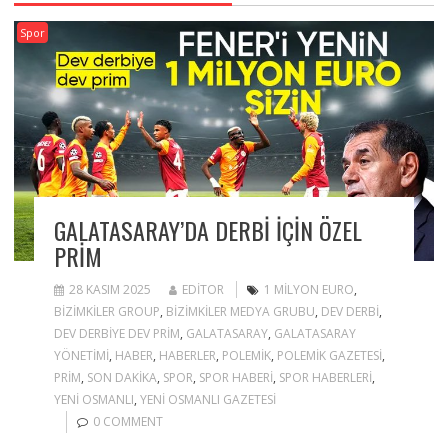
Spor
GALATASARAY’DA DERBI IÇIN ÖZEL
PRIM
28 KASIM 2025
EDITOR
1 MILYON EURO
,
BIZIMKILER GROUP
,
BIZIMKILER MEDYA GRUBU
,
DEV DERBI
,
DEV DERBIYE DEV PRIM
,
GALATASARAY
,
GALATASARAY
YÖNETIMI
,
HABER
,
HABERLER
,
POLEMIK
,
POLEMIK GAZETESI
,
PRIM
,
SON DAKIKA
,
SPOR
,
SPOR HABERI
,
SPOR HABERLERI
,
YENI OSMANLI
,
YENI OSMANLI GAZETESI
0 COMMENT