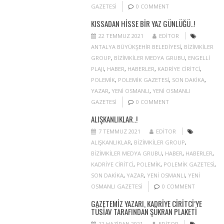
GAZETESI
0 COMMENT
KISSADAN HISSE BIR YAZ GÜNLÜĞÜ..!
22 TEMMUZ 2021
EDITOR
ANTALYA BÜYÜKŞEHIR BELEDIYESI
,
BIZIMKILER
GROUP
,
BIZIMKILER MEDYA GRUBU
,
ENGELLI
PLAJI
,
HABER
,
HABERLER
,
KADRIYE CIRITCI
,
POLEMIK
,
POLEMIK GAZETESI
,
SON DAKIKA
,
YAZAR
,
YENI OSMANLI
,
YENI OSMANLI
GAZETESI
0 COMMENT
ALIŞKANLIKLAR..!
7 TEMMUZ 2021
EDITOR
ALIŞKANLIKLAR
,
BIZIMKILER GROUP
,
BIZIMKILER MEDYA GRUBU
,
HABER
,
HABERLER
,
KADRIYE CIRITCI
,
POLEMIK
,
POLEMIK GAZETESI
,
SON DAKIKA
,
YAZAR
,
YENI OSMANLI
,
YENI
OSMANLI GAZETESI
0 COMMENT
GAZETEMIZ YAZARI, KADRIYE CIRITCI’YE
TÜSİAV TARAFINDAN ŞÜKRAN PLAKETI
12 HAZIRAN 2021
EDITOR