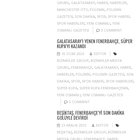
GRUBU
,
GALATASARAY
,
HABER
,
HABERLER
,
MANCHESTER CITY
,
POLEMIK
,
POLEMIK
GAZETESI
,
SON DAKIKA
,
SPOR
,
SPOR HABERI
,
SPOR HABERLERI
,
YENI OSMANLI
,
YENI
OSMANLI GAZETESI
0 COMMENT
GALATASARAY’I YENEN FENERBAHÇE, SÜPER
KUPA’YI KAZANDI
10 OCAK 2026
EDITOR
BIZIMKILER GROUP
,
BIZIMKILER MEDYA
GRUBU
,
FENERBAHÇE
,
GALATASARAY
,
HABER
,
HABERLER
,
POLEMIK
,
POLEMIK GAZETESI
,
SON
DAKIKA
,
SPOR
,
SPOR HABERI
,
SPOR HABERLERI
,
SÜPER KUPA
,
SÜPER KUPA FENERBAHÇENIN
,
YENI OSMANLI
,
YENI OSMANLI GAZETESI
0 COMMENT
BEŞIKTAŞ, FENERBAHÇE’YI SON DAKIKA
GOLÜYLE DEVIRDI
23 ARALIK 2025
EDITOR
BEŞIKTAŞ
,
BIZIMKILER GROUP
,
BIZIMKILER
MEDYA GRUBU
,
FENERBAHÇE
,
HABER
,