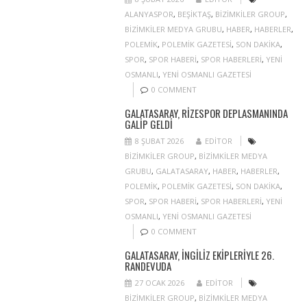
ALANYASPOR
,
BEŞIKTAŞ
,
BIZIMKILER GROUP
,
BIZIMKILER MEDYA GRUBU
,
HABER
,
HABERLER
,
POLEMIK
,
POLEMIK GAZETESI
,
SON DAKIKA
,
SPOR
,
SPOR HABERI
,
SPOR HABERLERI
,
YENI
OSMANLI
,
YENI OSMANLI GAZETESI
0 COMMENT
GALATASARAY, RIZESPOR DEPLASMANINDA
GALIP GELDI
8 ŞUBAT 2026
EDITOR
BIZIMKILER GROUP
,
BIZIMKILER MEDYA
GRUBU
,
GALATASARAY
,
HABER
,
HABERLER
,
POLEMIK
,
POLEMIK GAZETESI
,
SON DAKIKA
,
SPOR
,
SPOR HABERI
,
SPOR HABERLERI
,
YENI
OSMANLI
,
YENI OSMANLI GAZETESI
0 COMMENT
GALATASARAY, İNGILIZ EKIPLERIYLE 26.
RANDEVUDA
27 OCAK 2026
EDITOR
BIZIMKILER GROUP
,
BIZIMKILER MEDYA