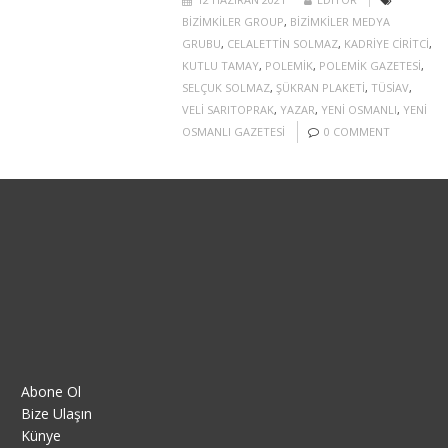
BIZIMKILER GROUP
,
BIZIMKILER MEDYA
GRUBU
,
CELALETTIN SOLMAZ
,
KADRIYE CIRITCI
,
KUTLU TAMAY
,
POLEMIK
,
POLEMIK GAZETESI
,
SELÇUK SOLMAZ
,
ŞÜKRAN PLAKETI
,
TÜSIAV
,
VELI SARITOPRAK
,
YAZAR
,
YENI OSMANLI
,
YENI
OSMANLI GAZETESI
0 COMMENT
Abone Ol
Bize Ulaşın
Künye