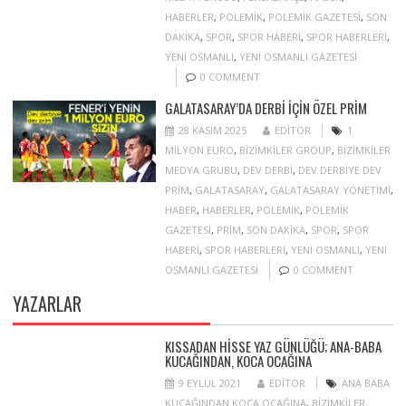
HABERLER
,
POLEMIK
,
POLEMIK GAZETESI
,
SON
DAKIKA
,
SPOR
,
SPOR HABERI
,
SPOR HABERLERI
,
YENI OSMANLI
,
YENI OSMANLI GAZETESI
0 COMMENT
GALATASARAY’DA DERBI IÇIN ÖZEL PRIM
28 KASIM 2025
EDITOR
1
MILYON EURO
,
BIZIMKILER GROUP
,
BIZIMKILER
MEDYA GRUBU
,
DEV DERBI
,
DEV DERBIYE DEV
PRIM
,
GALATASARAY
,
GALATASARAY YÖNETIMI
,
HABER
,
HABERLER
,
POLEMIK
,
POLEMIK
GAZETESI
,
PRIM
,
SON DAKIKA
,
SPOR
,
SPOR
HABERI
,
SPOR HABERLERI
,
YENI OSMANLI
,
YENI
OSMANLI GAZETESI
0 COMMENT
YAZARLAR
KISSADAN HISSE YAZ GÜNLÜĞÜ; ANA-BABA
KUCAĞINDAN, KOCA OCAĞINA
9 EYLÜL 2021
EDITOR
ANA BABA
KUCAĞINDAN KOCA OCAĞINA
,
BIZIMKILER