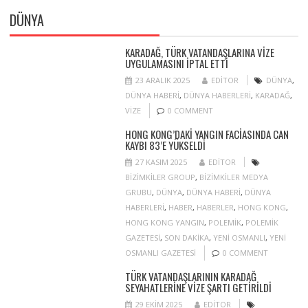
DÜNYA
KARADAĞ, TÜRK VATANDAŞLARINA VIZE
UYGULAMASINI IPTAL ETTI
23 ARALIK 2025
EDITOR
DÜNYA
,
DÜNYA HABERI
,
DÜNYA HABERLERI
,
KARADAĞ
,
VIZE
0 COMMENT
HONG KONG’DAKI YANGIN FACIASINDA CAN
KAYBI 83’E YÜKSELDI
27 KASIM 2025
EDITOR
BIZIMKILER GROUP
,
BIZIMKILER MEDYA
GRUBU
,
DÜNYA
,
DÜNYA HABERI
,
DÜNYA
HABERLERI
,
HABER
,
HABERLER
,
HONG KONG
,
HONG KONG YANGIN
,
POLEMIK
,
POLEMIK
GAZETESI
,
SON DAKIKA
,
YENI OSMANLI
,
YENI
OSMANLI GAZETESI
0 COMMENT
TÜRK VATANDAŞLARININ KARADAĞ
SEYAHATLERINE VIZE ŞARTI GETIRILDI
29 EKIM 2025
EDITOR