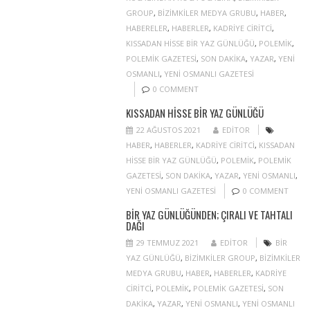
GROUP
,
BIZIMKILER MEDYA GRUBU
,
HABER
,
HABERELER
,
HABERLER
,
KADRIYE CIRITCI
,
KISSADAN HISSE BIR YAZ GÜNLÜĞÜ
,
POLEMIK
,
POLEMIK GAZETESI
,
SON DAKIKA
,
YAZAR
,
YENI
OSMANLI
,
YENI OSMANLI GAZETESI
0 COMMENT
KISSADAN HISSE BIR YAZ GÜNLÜĞÜ
22 AĞUSTOS 2021
EDITOR
HABER
,
HABERLER
,
KADRIYE CIRITCI
,
KISSADAN
HISSE BIR YAZ GÜNLÜĞÜ
,
POLEMIK
,
POLEMIK
GAZETESI
,
SON DAKIKA
,
YAZAR
,
YENI OSMANLI
,
YENI OSMANLI GAZETESI
0 COMMENT
BIR YAZ GÜNLÜĞÜNDEN; ÇIRALI VE TAHTALI
DAĞI
29 TEMMUZ 2021
EDITOR
BIR
YAZ GÜNLÜĞÜ
,
BIZIMKILER GROUP
,
BIZIMKILER
MEDYA GRUBU
,
HABER
,
HABERLER
,
KADRIYE
CIRITCI
,
POLEMIK
,
POLEMIK GAZETESI
,
SON
DAKIKA
,
YAZAR
,
YENI OSMANLI
,
YENI OSMANLI