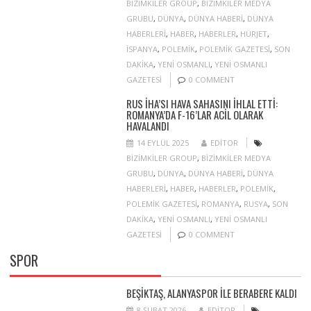
BIZIMKILER GROUP
,
BIZIMKILER MEDYA
GRUBU
,
DÜNYA
,
DÜNYA HABERI
,
DÜNYA
HABERLERI
,
HABER
,
HABERLER
,
HÜRJET
,
ISPANYA
,
POLEMIK
,
POLEMIK GAZETESI
,
SON
DAKIKA
,
YENI OSMANLI
,
YENI OSMANLI
GAZETESI
0 COMMENT
RUS İHA’SI HAVA SAHASINI IHLAL ETTI:
ROMANYA’DA F-16’LAR ACIL OLARAK
HAVALANDI
14 EYLÜL 2025
EDITOR
BIZIMKILER GROUP
,
BIZIMKILER MEDYA
GRUBU
,
DÜNYA
,
DÜNYA HABERI
,
DÜNYA
HABERLERI
,
HABER
,
HABERLER
,
POLEMIK
,
POLEMIK GAZETESI
,
ROMANYA
,
RUSYA
,
SON
DAKIKA
,
YENI OSMANLI
,
YENI OSMANLI
GAZETESI
0 COMMENT
SPOR
BEŞIKTAŞ, ALANYASPOR ILE BERABERE KALDI
8 ŞUBAT 2026
EDITOR