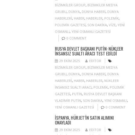
BIZIMKILER GROUP
,
BIZIMKILER MEDYA
GRUBU
,
DÜNYA
,
DÜNYA HABERI
,
DÜNYA
HABERLERI
,
HABER
,
HABERLER
,
POLEMIK
,
POLEMIK GAZETESI
,
SON DAKIKA
,
VIZE
,
YENI
OSMANLI
,
YENI OSMANLI GAZETESI
0 COMMENT
RUSYA DEVLET BAŞKANI PUTIN: NÜKLEER
INSANSIZ SUALTI ARACI TEST EDILDI
29 EKIM 2025
EDITOR
BIZIMKILER GROUP
,
BIZIMKILER MEDYA
GRUBU
,
DÜNYA
,
DÜNYA HABERI
,
DÜNYA
HABERLERI
,
HABER
,
HABERLER
,
NÜKLEER
INSANSIZ SUALTI ARACI
,
POLEMIK
,
POLEMIK
GAZETESI
,
PUTIN
,
RUSYA DEVLET BAŞKANI
VLADIMIR PUTIN
,
SON DAKIKA
,
YENI OSMANLI
,
YENI OSMANLI GAZETESI
0 COMMENT
İSPANYA, HÜRJET’IN SATIN ALIMINI
ONAYLADI
29 EKIM 2025
EDITOR