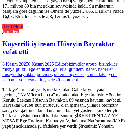
hacmine sahip kente su sağlayan baraj ve göletlerdeki su miktarı ise
171 milyon 89 bin metreküp seviyesinde kaldı. Su miktarının
barajlara göre dağılımı ise Ömerli’de yüzde 24,66, Darlık’ta yüzde
16,98, Elmalı’da yüzde 2,8, Terkos’ta yüzde…
Read More
Gündem
Kayserili iş insanı Hüseyin Bayraktar
vefat etti
6 Kasım 2025
6 Kasım 2025
Editor
bizimkiler group
,
bizimkiler
medya grubu
,
ege endüstri
,
galleria
,
gündem
,
haber
,
haberler
,
hüseyin bayraktar
,
polemik
,
polemik gazetesi
,
son dakika
,
yeni
osmanlı
,
yeni osmanlı gazetesi
0 comment
Türkiye’nin ilk alışveriş merkezi olan Galleria’yı hayata
geçiren, “AVM’lerin babası” olarak anılan Ege Endüstri Yönetim
Kurulu Başkanı Hüseyin Bayraktar, 89 yaşında hayatını kaybetti.
Bayraktar Grubu’nun kurucusu olan iş insanı, yıllarca otomotiv
sanayi ve gayrimenkul alanlarında faaliyet gösteren şirketleriyle
Türk sanayisine önemli katkılar sundu. ŞİRKETTEN TAZİYE
MESAJI Ege Endüstri, Kamuoyu Aydınlatma Platformu’na (KAP)
yaptığı açıklamada şu ifadelere yer verdi: Şirketimiz Yönetim