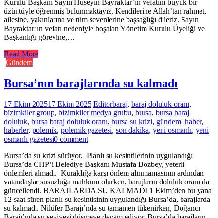
Kurulu Başkanı Sayın Hüseyin Bayraktar’ın vefatını büyük bir
üzüntüyle öğrenmiş bulunmaktayız. Kendilerine Allah’tan rahmet,
ailesine, yakınlarına ve tüm sevenlerine başsağlığı dileriz. Sayın
Bayraktar’ın vefatı nedeniyle boşalan Yönetim Kurulu Üyeliği ve
Başkanlığı görevine,…
Read More
Gündem
Bursa’nın barajlarında su kalmadı
17 Ekim 2025
17 Ekim 2025
Editor
baraj
,
baraj doluluk oranı
,
bizimkiler group
,
bizimkiler medya grubu
,
bursa
,
bursa baraj
doluluk
,
bursa baraj doluluk oranı
,
bursa su krizi
,
gündem
,
haber
,
haberler
,
polemik
,
polemik gazetesi
,
son dakika
,
yeni osmanlı
,
yeni
osmanlı gazetesi
0 comment
Bursa’da su krizi sürüyor. Planlı su kesintilerinin uygulandığı
Bursa’da CHP’i Belediye Başkanı Mustafa Bozbey, yeterli
önlemleri almadı. Kuraklığa karşı önlem alınmamasının ardından
vatandaşlar susuzluğa mahkum olurken, barajların doluluk oranı da
güncellendi. BARAJLARDA SU KALMADI 1 Ekim’den bu yana
12 saat süren planlı su kesintisinin uygulandığı Bursa’da, barajlarda
su kalmadı. Nilüfer Barajı’nda su tamamen tükenirken, Doğancı
Barajı’nda su seviyesi düşmeye devam ediyor. Bursa’da barajların