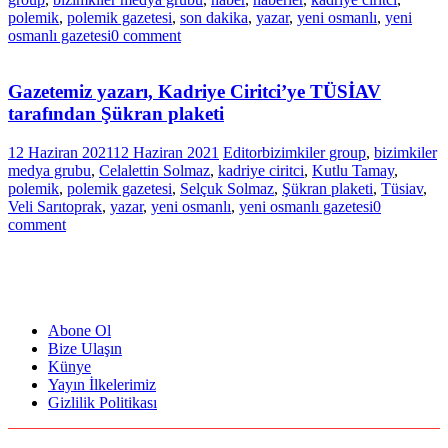
polemik
,
polemik gazetesi
,
son dakika
,
yazar
,
yeni osmanlı
,
yeni
osmanlı gazetesi
0 comment
Gazetemiz yazarı, Kadriye Ciritci’ye TÜSİAV
tarafından Şükran plaketi
12 Haziran 2021
12 Haziran 2021
Editor
bizimkiler group
,
bizimkiler
medya grubu
,
Celalettin Solmaz
,
kadriye ciritci
,
Kutlu Tamay
,
polemik
,
polemik gazetesi
,
Selçuk Solmaz
,
Şükran plaketi
,
Tüsiav
,
Veli Sarıtoprak
,
yazar
,
yeni osmanlı
,
yeni osmanlı gazetesi
0
comment
Abone Ol
Bize Ulaşın
Künye
Yayın İlkelerimiz
Gizlilik Politikası