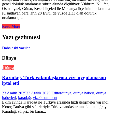
genel doluluk ortalaması sıfırın altında ölçülüyor. Yıldırım, Nilüfer,
Osmangazi, Gürsu, Kestel ilçeleri ile Mudanya ilçesinin bir kısmına
su sağlayan barajların 28 Eylül’de yüzde 2,33 olan doluluk
ortalaması,…
Read More
Yazı gezinmesi
Daha eski yazılar
Dünya
Dünya
Karadağ, Türk vatandaşlarına vize uygulamasını
iptal etti
23 Aralık 2025
23 Aralık 2025
Editor
dünya
,
dünya haberi
,
dünya
haberleri
,
karadağ
,
vize
0 comment
Ekim ayında Karadağ ile Türkiye arasında hızlı gelişmeler yaşandı.
Kotor, Budva gibi şehirleriyle Türk vatandaşlarının akınına uğrayan
Karadağ, sürpriz bir karar...