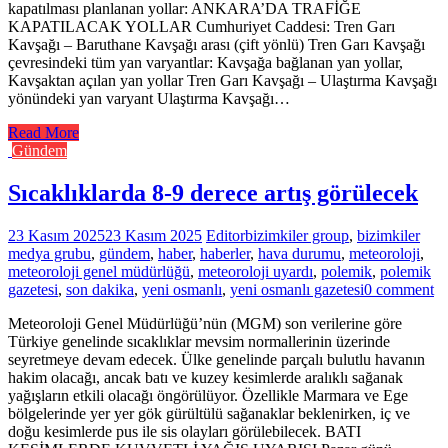
kapatılması planlanan yollar: ANKARA’DA TRAFİĞE
KAPATILACAK YOLLAR Cumhuriyet Caddesi: Tren Garı
Kavşağı – Baruthane Kavşağı arası (çift yönlü) Tren Garı Kavşağı
çevresindeki tüm yan varyantlar: Kavşağa bağlanan yan yollar,
Kavşaktan açılan yan yollar Tren Garı Kavşağı – Ulaştırma Kavşağı
yönündeki yan varyant Ulaştırma Kavşağı…
Read More
Gündem
Sıcaklıklarda 8-9 derece artış görülecek
23 Kasım 2025
23 Kasım 2025
Editor
bizimkiler group
,
bizimkiler
medya grubu
,
gündem
,
haber
,
haberler
,
hava durumu
,
meteoroloji
,
meteoroloji genel müdürlüğü
,
meteoroloji uyardı
,
polemik
,
polemik
gazetesi
,
son dakika
,
yeni osmanlı
,
yeni osmanlı gazetesi
0 comment
Meteoroloji Genel Müdürlüğü’nün (MGM) son verilerine göre
Türkiye genelinde sıcaklıklar mevsim normallerinin üzerinde
seyretmeye devam edecek. Ülke genelinde parçalı bulutlu havanın
hakim olacağı, ancak batı ve kuzey kesimlerde aralıklı sağanak
yağışların etkili olacağı öngörülüyor. Özellikle Marmara ve Ege
bölgelerinde yer yer gök gürültülü sağanaklar beklenirken, iç ve
doğu kesimlerde pus ile sis olayları görülebilecek. BATI