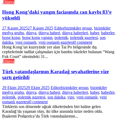
Dünya
Hong Kong’daki yangın faciasında can kaybı 83’e
yükseldi
27 Kasım 2025
27 Kasım 2025
Editor
bizimkiler group
,
bizimkiler
medya grubu
,
dünya
,
dünya haberi
,
dünya haberleri
,
haber
,
haberler
,
hong kong
,
hong kong yangın
,
polemik
,
polemik gazetesi
,
son
dakika
,
yeni osmanlı
,
yeni osmanlı gazetesi
0 comment
Hong Kong’un kuzeyinde yer alan Tai Po bölgesinde dış
cephelerinde tadilat çalışmaları için bambu iskeleler bulunan “Wang
Fuk Court” sitesindeki 31...
Dünya
Türk vatandaşlarının Karadağ seyahatlerine vize
şartı getirildi
29 Ekim 2025
29 Ekim 2025
Editor
bizimkiler group
,
bizimkiler
medya grubu
,
dünya
,
dünya haberi
,
dünya haberleri
,
haber
,
haberler
,
polemik
,
polemik gazetesi
,
son dakika
,
vize
,
yeni osmanlı
,
yeni
osmanlı gazetesi
0 comment
Türklerin son dönemde uğrak ülkelerinden biri haline gelen
Karadağ’da yaşanan olay, iki ülke arasında krize neden oldu.
Başkenti Podgorica’da Türk vatandaşlarının...