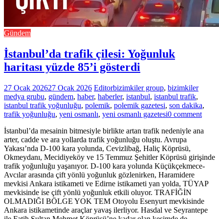
Gündem
İstanbul’da trafik çilesi: Yoğunluk
haritası yüzde 85’i gösterdi
27 Ocak 2026
27 Ocak 2026
Editor
bizimkiler group
,
bizimkiler
medya grubu
,
gündem
,
haber
,
haberler
,
istanbul
,
istanbul trafik
,
istanbul trafik yoğunluğu
,
polemik
,
polemik gazetesi
,
son dakika
,
trafik yoğunluğu
,
yeni osmanlı
,
yeni osmanlı gazetesi
0 comment
İstanbul’da mesainin bitmesiyle birlikte artan trafik nedeniyle ana
arter, cadde ve ara yollarda trafik yoğunluğu oluştu. Avrupa
Yakası’nda D-100 kara yolunda, Cevizlibağ, Haliç Köprüsü,
Okmeydanı, Mecidiyeköy ve 15 Temmuz Şehitler Köprüsü girişinde
trafik yoğunluğu yaşanıyor. D-100 kara yolunda Küçükçekmece-
Avcılar arasında çift yönlü yoğunluk gözlenirken, Haramidere
mevkisi Ankara istikameti ve Edirne istikameti yan yolda, TÜYAP
mevkisinde ise çift yönlü yoğunluk etkili oluyor. TRAFİĞİN
OLMADIĞI BÖLGE YOK TEM Otoyolu Esenyurt mevkisinde
Ankara istikametinde araçlar yavaş ilerliyor. Hasdal ve Seyrantepe
ile Fatih Sultan Mehmet Köprüsü’ne kadar olan kesimde de