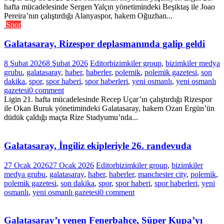
hafta mücadelesinde Sergen Yalçın yönetimindeki Beşiktaş ile Joao
Pereira’nın çalıştırdığı Alanyaspor, hakem Oğuzhan...
Spor
Galatasaray, Rizespor deplasmanında galip geldi
8 Şubat 2026
8 Şubat 2026
Editor
bizimkiler group
,
bizimkiler medya
grubu
,
galatasaray
,
haber
,
haberler
,
polemik
,
polemik gazetesi
,
son
dakika
,
spor
,
spor haberi
,
spor haberleri
,
yeni osmanlı
,
yeni osmanlı
gazetesi
0 comment
Ligin 21. hafta mücadelesinde Recep Uçar’ın çalıştırdığı Rizespor
ile Okan Buruk yönetimindeki Galatasaray, hakem Ozan Ergün’ün
düdük çaldığı maçta Rize Stadyumu’nda...
Galatasaray, İngiliz ekipleriyle 26. randevuda
27 Ocak 2026
27 Ocak 2026
Editor
bizimkiler group
,
bizimkiler
medya grubu
,
galatasaray
,
haber
,
haberler
,
manchester city
,
polemik
,
polemik gazetesi
,
son dakika
,
spor
,
spor haberi
,
spor haberleri
,
yeni
osmanlı
,
yeni osmanlı gazetesi
0 comment
Galatasaray’ı yenen Fenerbahçe, Süper Kupa’yı