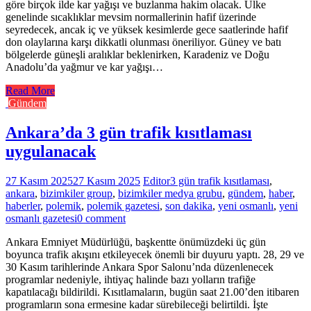
göre birçok ilde kar yağışı ve buzlanma hakim olacak. Ülke
genelinde sıcaklıklar mevsim normallerinin hafif üzerinde
seyredecek, ancak iç ve yüksek kesimlerde gece saatlerinde hafif
don olaylarına karşı dikkatli olunması öneriliyor. Güney ve batı
bölgelerde güneşli aralıklar beklenirken, Karadeniz ve Doğu
Anadolu’da yağmur ve kar yağışı…
Read More
Gündem
Ankara’da 3 gün trafik kısıtlaması
uygulanacak
27 Kasım 2025
27 Kasım 2025
Editor
3 gün trafik kısıtlaması
,
ankara
,
bizimkiler group
,
bizimkiler medya grubu
,
gündem
,
haber
,
haberler
,
polemik
,
polemik gazetesi
,
son dakika
,
yeni osmanlı
,
yeni
osmanlı gazetesi
0 comment
Ankara Emniyet Müdürlüğü, başkentte önümüzdeki üç gün
boyunca trafik akışını etkileyecek önemli bir duyuru yaptı. 28, 29 ve
30 Kasım tarihlerinde Ankara Spor Salonu’nda düzenlenecek
programlar nedeniyle, ihtiyaç halinde bazı yolların trafiğe
kapatılacağı bildirildi. Kısıtlamaların, bugün saat 21.00’den itibaren
programların sona ermesine kadar sürebileceği belirtildi. İşte