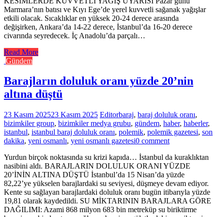
KESİMLERDE KUVVETLİ YAĞIŞ UYARISI Pazar günü
Marmara’nın batısı ve Kıyı Ege’de yerel kuvvetli sağanak yağışlar
etkili olacak. Sıcaklıklar en yüksek 20-24 derece arasında
değişirken, Ankara’da 14-22 derece, İstanbul’da 16-20 derece
civarında seyredecek. İç Anadolu’da parçalı…
Read More
Gündem
Barajların doluluk oranı yüzde 20’nin
altına düştü
23 Kasım 2025
23 Kasım 2025
Editor
baraj
,
baraj doluluk oranı
,
bizimkiler group
,
bizimkiler medya grubu
,
gündem
,
haber
,
haberler
,
istanbul
,
istanbul baraj doluluk oranı
,
polemik
,
polemik gazetesi
,
son
dakika
,
yeni osmanlı
,
yeni osmanlı gazetesi
0 comment
Yurdun birçok noktasında su krizi kapıda… İstanbul da kuraklıktan
nasibini aldı. BARAJLARIN DOLULUK ORANI YÜZDE
20’İNİN ALTINA DÜŞTÜ İstanbul’da 15 Nisan’da yüzde
82,22’ye yükselen barajlardaki su seviyesi, düşmeye devam ediyor.
Kente su sağlayan barajlardaki doluluk oranı bugün itibarıyla yüzde
19,81 olarak kaydedildi. SU MİKTARININ BARAJLARA GÖRE
DAĞILIMI: Azami 868 milyon 683 bin metreküp su biriktirme