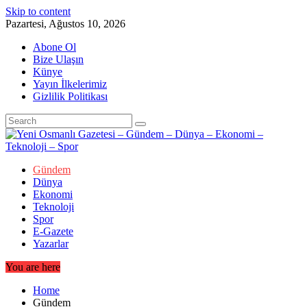
Skip to content
Pazartesi, Ağustos 10, 2026
Abone Ol
Bize Ulaşın
Künye
Yayın İlkelerimiz
Gizlilik Politikası
Gündem
Dünya
Ekonomi
Teknoloji
Spor
E-Gazete
Yazarlar
You are here
Home
Gündem