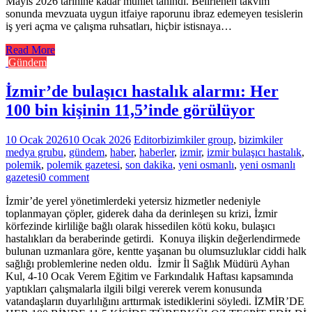
Mayıs 2026 tarihine kadar mühlet tanındı. Belirlenen takvim
sonunda mevzuata uygun itfaiye raporunu ibraz edemeyen tesislerin
iş yeri açma ve çalışma ruhsatları, hiçbir istisnaya…
Read More
Gündem
İzmir’de bulaşıcı hastalık alarmı: Her
100 bin kişinin 11,5’inde görülüyor
10 Ocak 2026
10 Ocak 2026
Editor
bizimkiler group
,
bizimkiler
medya grubu
,
gündem
,
haber
,
haberler
,
izmir
,
izmir bulaşıcı hastalık
,
polemik
,
polemik gazetesi
,
son dakika
,
yeni osmanlı
,
yeni osmanlı
gazetesi
0 comment
İzmir’de yerel yönetimlerdeki yetersiz hizmetler nedeniyle
toplanmayan çöpler, giderek daha da derinleşen su krizi, İzmir
körfezinde kirliliğe bağlı olarak hissedilen kötü koku, bulaşıcı
hastalıkları da beraberinde getirdi. Konuya ilişkin değerlendirmede
bulunan uzmanlara göre, kentte yaşanan bu olumsuzluklar ciddi halk
sağlığı problemlerine neden oldu. İzmir İl Sağlık Müdürü Ayhan
Kul, 4-10 Ocak Verem Eğitim ve Farkındalık Haftası kapsamında
yaptıkları çalışmalarla ilgili bilgi vererek verem konusunda
vatandaşların duyarlılığını arttırmak istediklerini söyledi. İZMİR’DE