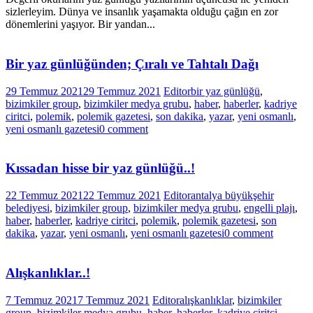
sizlerleyim. Dünya ve insanlık yaşamakta olduğu çağın en zor
dönemlerini yaşıyor. Bir yandan...
Bir yaz günlüğünden; Çıralı ve Tahtalı Dağı
29 Temmuz 2021
29 Temmuz 2021
Editor
bir yaz günlüğü
,
bizimkiler group
,
bizimkiler medya grubu
,
haber
,
haberler
,
kadriye
ciritci
,
polemik
,
polemik gazetesi
,
son dakika
,
yazar
,
yeni osmanlı
,
yeni osmanlı gazetesi
0 comment
Kıssadan hisse bir yaz günlüğü..!
22 Temmuz 2021
22 Temmuz 2021
Editor
antalya büyükşehir
belediyesi
,
bizimkiler group
,
bizimkiler medya grubu
,
engelli plajı
,
haber
,
haberler
,
kadriye ciritci
,
polemik
,
polemik gazetesi
,
son
dakika
,
yazar
,
yeni osmanlı
,
yeni osmanlı gazetesi
0 comment
Alışkanlıklar..!
7 Temmuz 2021
7 Temmuz 2021
Editor
alışkanlıklar
,
bizimkiler
group
,
bizimkiler medya grubu
,
haber
,
haberler
,
kadriye ciritci
,