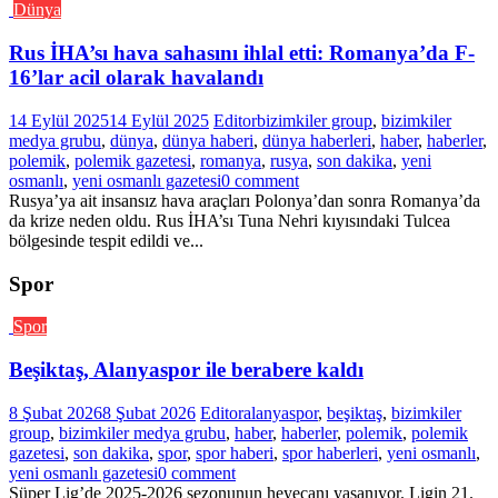
Dünya
Rus İHA’sı hava sahasını ihlal etti: Romanya’da F-
16’lar acil olarak havalandı
14 Eylül 2025
14 Eylül 2025
Editor
bizimkiler group
,
bizimkiler
medya grubu
,
dünya
,
dünya haberi
,
dünya haberleri
,
haber
,
haberler
,
polemik
,
polemik gazetesi
,
romanya
,
rusya
,
son dakika
,
yeni
osmanlı
,
yeni osmanlı gazetesi
0 comment
Rusya’ya ait insansız hava araçları Polonya’dan sonra Romanya’da
da krize neden oldu. Rus İHA’sı Tuna Nehri kıyısındaki Tulcea
bölgesinde tespit edildi ve...
Spor
Spor
Beşiktaş, Alanyaspor ile berabere kaldı
8 Şubat 2026
8 Şubat 2026
Editor
alanyaspor
,
beşiktaş
,
bizimkiler
group
,
bizimkiler medya grubu
,
haber
,
haberler
,
polemik
,
polemik
gazetesi
,
son dakika
,
spor
,
spor haberi
,
spor haberleri
,
yeni osmanlı
,
yeni osmanlı gazetesi
0 comment
Süper Lig’de 2025-2026 sezonunun heyecanı yaşanıyor. Ligin 21.