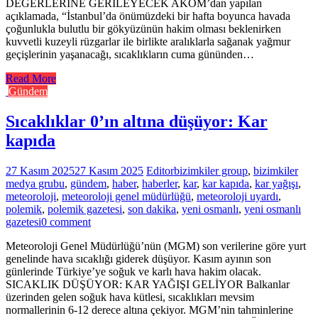
DEĞERLERİNE GERİLEYECEK AKOM’dan yapılan
açıklamada, “İstanbul’da önümüzdeki bir hafta boyunca havada
çoğunlukla bulutlu bir gökyüzünün hakim olması beklenirken
kuvvetli kuzeyli rüzgarlar ile birlikte aralıklarla sağanak yağmur
geçişlerinin yaşanacağı, sıcaklıkların cuma gününden…
Read More
Gündem
Sıcaklıklar 0’ın altına düşüyor: Kar
kapıda
27 Kasım 2025
27 Kasım 2025
Editor
bizimkiler group
,
bizimkiler
medya grubu
,
gündem
,
haber
,
haberler
,
kar
,
kar kapıda
,
kar yağışı
,
meteoroloji
,
meteoroloji genel müdürlüğü
,
meteoroloji uyardı
,
polemik
,
polemik gazetesi
,
son dakika
,
yeni osmanlı
,
yeni osmanlı
gazetesi
0 comment
Meteoroloji Genel Müdürlüğü’nün (MGM) son verilerine göre yurt
genelinde hava sıcaklığı giderek düşüyor. Kasım ayının son
günlerinde Türkiye’ye soğuk ve karlı hava hakim olacak.
SICAKLIK DÜŞÜYOR: KAR YAĞIŞI GELİYOR Balkanlar
üzerinden gelen soğuk hava kütlesi, sıcaklıkları mevsim
normallerinin 6-12 derece altına çekiyor. MGM’nin tahminlerine