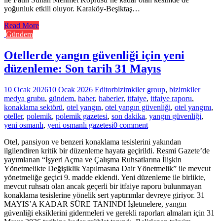
yoğunluk etkili oluyor. Karaköy-Beşiktaş…
Read More
Gündem
Otellerde yangın güvenliği için yeni
düzenleme: Son tarih 31 Mayıs
10 Ocak 2026
10 Ocak 2026
Editor
bizimkiler group
,
bizimkiler
medya grubu
,
gündem
,
haber
,
haberler
,
itfaiye
,
itfaiye raporu
,
konaklama sektörü
,
otel yangın
,
otel yangın güvenliği
,
otel yangını
,
oteller
,
polemik
,
polemik gazetesi
,
son dakika
,
yangın güvenliği
,
yeni osmanlı
,
yeni osmanlı gazetesi
0 comment
Otel, pansiyon ve benzeri konaklama tesislerini yakından
ilgilendiren kritik bir düzenleme hayata geçirildi. Resmi Gazete’de
yayımlanan “İşyeri Açma ve Çalışma Ruhsatlarına İlişkin
Yönetmelikte Değişiklik Yapılmasına Dair Yönetmelik” ile mevcut
yönetmeliğe geçici 9. madde eklendi. Yeni düzenleme ile birlikte,
mevcut ruhsatı olan ancak geçerli bir itfaiye raporu bulunmayan
konaklama tesislerine yönelik sert yaptırımlar devreye giriyor. 31
MAYIS’A KADAR SÜRE TANINDI İşletmelere, yangın
güvenliği eksiklerini gidermeleri ve gerekli raporları almaları için 31