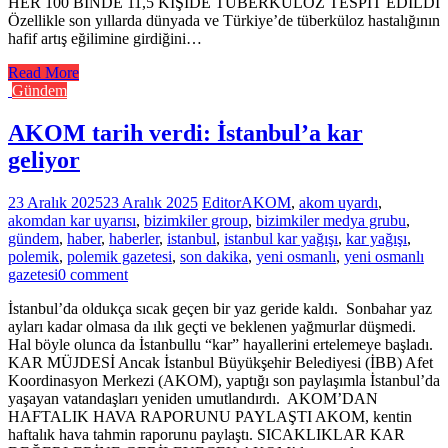
HER 100 BİNDE 11,5 KİŞİDE TÜBERKÜLOZ TESPİT EDİLDİ
Özellikle son yıllarda dünyada ve Türkiye’de tüberküloz hastalığının
hafif artış eğilimine girdiğini…
Read More
Gündem
AKOM tarih verdi: İstanbul’a kar
geliyor
23 Aralık 2025
23 Aralık 2025
Editor
AKOM
,
akom uyardı
,
akomdan kar uyarısı
,
bizimkiler group
,
bizimkiler medya grubu
,
gündem
,
haber
,
haberler
,
istanbul
,
istanbul kar yağışı
,
kar yağışı
,
polemik
,
polemik gazetesi
,
son dakika
,
yeni osmanlı
,
yeni osmanlı
gazetesi
0 comment
İstanbul’da oldukça sıcak geçen bir yaz geride kaldı. Sonbahar yaz
ayları kadar olmasa da ılık geçti ve beklenen yağmurlar düşmedi.
Hal böyle olunca da İstanbullu “kar” hayallerini ertelemeye başladı.
KAR MÜJDESİ Ancak İstanbul Büyükşehir Belediyesi (İBB) Afet
Koordinasyon Merkezi (AKOM), yaptığı son paylaşımla İstanbul’da
yaşayan vatandaşları yeniden umutlandırdı. AKOM’DAN
HAFTALIK HAVA RAPORUNU PAYLAŞTI AKOM, kentin
haftalık hava tahmin raporunu paylaştı. SICAKLIKLAR KAR