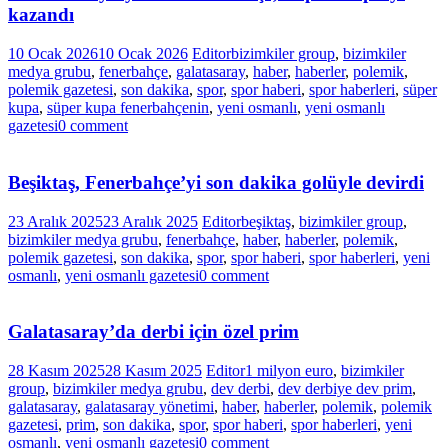
kazandı
10 Ocak 2026
10 Ocak 2026
Editor
bizimkiler group
,
bizimkiler
medya grubu
,
fenerbahçe
,
galatasaray
,
haber
,
haberler
,
polemik
,
polemik gazetesi
,
son dakika
,
spor
,
spor haberi
,
spor haberleri
,
süper
kupa
,
süper kupa fenerbahçenin
,
yeni osmanlı
,
yeni osmanlı
gazetesi
0 comment
Beşiktaş, Fenerbahçe’yi son dakika golüyle devirdi
23 Aralık 2025
23 Aralık 2025
Editor
beşiktaş
,
bizimkiler group
,
bizimkiler medya grubu
,
fenerbahçe
,
haber
,
haberler
,
polemik
,
polemik gazetesi
,
son dakika
,
spor
,
spor haberi
,
spor haberleri
,
yeni
osmanlı
,
yeni osmanlı gazetesi
0 comment
Galatasaray’da derbi için özel prim
28 Kasım 2025
28 Kasım 2025
Editor
1 milyon euro
,
bizimkiler
group
,
bizimkiler medya grubu
,
dev derbi
,
dev derbiye dev prim
,
galatasaray
,
galatasaray yönetimi
,
haber
,
haberler
,
polemik
,
polemik
gazetesi
,
prim
,
son dakika
,
spor
,
spor haberi
,
spor haberleri
,
yeni
osmanlı
,
yeni osmanlı gazetesi
0 comment