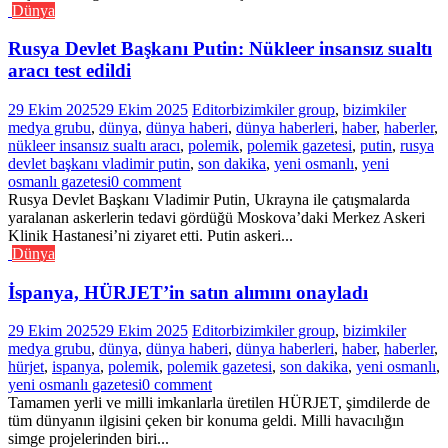
Dünya
Rusya Devlet Başkanı Putin: Nükleer insansız sualtı
aracı test edildi
29 Ekim 2025
29 Ekim 2025
Editor
bizimkiler group
,
bizimkiler
medya grubu
,
dünya
,
dünya haberi
,
dünya haberleri
,
haber
,
haberler
,
nükleer insansız sualtı aracı
,
polemik
,
polemik gazetesi
,
putin
,
rusya
devlet başkanı vladimir putin
,
son dakika
,
yeni osmanlı
,
yeni
osmanlı gazetesi
0 comment
Rusya Devlet Başkanı Vladimir Putin, Ukrayna ile çatışmalarda
yaralanan askerlerin tedavi gördüğü Moskova’daki Merkez Askeri
Klinik Hastanesi’ni ziyaret etti. Putin askeri...
Dünya
İspanya, HÜRJET’in satın alımını onayladı
29 Ekim 2025
29 Ekim 2025
Editor
bizimkiler group
,
bizimkiler
medya grubu
,
dünya
,
dünya haberi
,
dünya haberleri
,
haber
,
haberler
,
hürjet
,
ispanya
,
polemik
,
polemik gazetesi
,
son dakika
,
yeni osmanlı
,
yeni osmanlı gazetesi
0 comment
Tamamen yerli ve milli imkanlarla üretilen HÜRJET, şimdilerde de
tüm dünyanın ilgisini çeken bir konuma geldi. Milli havacılığın
simge projelerinden biri...