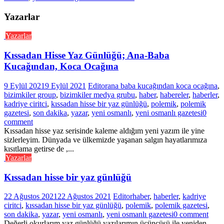
Yazarlar
Yazarlar
Kıssadan Hisse Yaz Günlüğü; Ana-Baba
Kucağından, Koca Ocağına
9 Eylül 2021
9 Eylül 2021
Editor
ana baba kucağından koca ocağına
,
bizimkiler group
,
bizimkiler medya grubu
,
haber
,
habereler
,
haberler
,
kadriye ciritci
,
kıssadan hisse bir yaz günlüğü
,
polemik
,
polemik
gazetesi
,
son dakika
,
yazar
,
yeni osmanlı
,
yeni osmanlı gazetesi
0
comment
Kıssadan hisse yaz serisinde kaleme aldığım yeni yazım ile yine
sizlerleyim. Dünyada ve ülkemizde yaşanan salgın hayatlarımıza
kısıtlama getirse de ,...
Yazarlar
Kıssadan hisse bir yaz günlüğü
22 Ağustos 2021
22 Ağustos 2021
Editor
haber
,
haberler
,
kadriye
ciritci
,
kıssadan hisse bir yaz günlüğü
,
polemik
,
polemik gazetesi
,
son dakika
,
yazar
,
yeni osmanlı
,
yeni osmanlı gazetesi
0 comment
Değerli okurlarım yaz günlüğü yazılarımın üçüncüsü ile yeniden