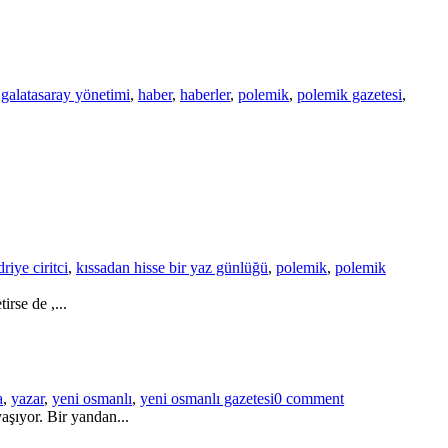
,
galatasaray yönetimi
,
haber
,
haberler
,
polemik
,
polemik gazetesi
,
riye ciritci
,
kıssadan hisse bir yaz günlüğü
,
polemik
,
polemik
rse de ,...
a
,
yazar
,
yeni osmanlı
,
yeni osmanlı gazetesi
0 comment
aşıyor. Bir yandan...