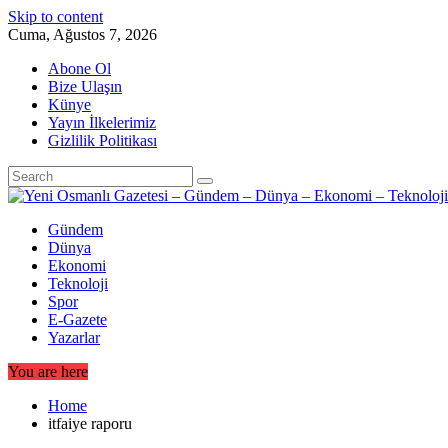
Skip to content
Cuma, Ağustos 7, 2026
Abone Ol
Bize Ulaşın
Künye
Yayın İlkelerimiz
Gizlilik Politikası
Gündem
Dünya
Ekonomi
Teknoloji
Spor
E-Gazete
Yazarlar
You are here
Home
itfaiye raporu