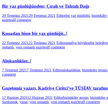
Bir yaz günlüğünden; Çıralı ve Tahtalı Dağı
29 Temmuz 2021
29 Temmuz 2021
Editor
bir yaz günlüğü
,
bizimkiler
gazetesi
0 comment
Kıssadan hisse bir yaz günlüğü..!
22 Temmuz 2021
22 Temmuz 2021
Editor
antalya büyükşehir belediye
osmanlı
,
yeni osmanlı gazetesi
0 comment
Alışkanlıklar..!
7 Temmuz 2021
7 Temmuz 2021
Editor
alışkanlıklar
,
bizimkiler group
comment
Gazetemiz yazarı, Kadriye Ciritci’ye TÜSİAV tarafın
12 Haziran 2021
12 Haziran 2021
Editor
bizimkiler group
,
bizimkiler
Sarıtoprak
,
yazar
,
yeni osmanlı
,
yeni osmanlı gazetesi
0 comment