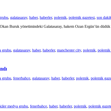
grubu
,
galatasaray
,
haber
,
haberler
,
polemik
,
polemik gazetesi
,
son daki
ile Okan Buruk yönetimindeki Galatasaray, hakem Ozan Ergün’ün düdük 
a grubu
,
galatasaray
,
haber
,
haberler
,
manchester city
,
polemik
,
polemik 
andı
a grubu
,
fenerbahçe
,
galatasaray
,
haber
,
haberler
,
polemik
,
polemik gaze
kiler medya grubu
,
fenerbahçe
,
haber
,
haberler
,
polemik
,
polemik gazet