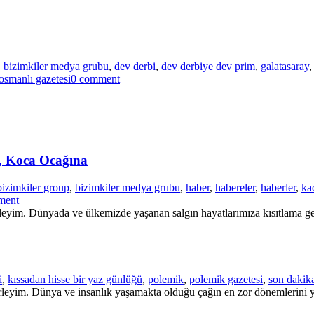
,
bizimkiler medya grubu
,
dev derbi
,
dev derbiye dev prim
,
galatasaray
osmanlı gazetesi
0 comment
, Koca Ocağına
bizimkiler group
,
bizimkiler medya grubu
,
haber
,
habereler
,
haberler
,
kad
ment
leyim. Dünyada ve ülkemizde yaşanan salgın hayatlarımıza kısıtlama geti
i
,
kıssadan hisse bir yaz günlüğü
,
polemik
,
polemik gazetesi
,
son dakik
rleyim. Dünya ve insanlık yaşamakta olduğu çağın en zor dönemlerini y