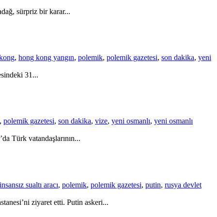
ağ, sürpriz bir karar...
kong
,
hong kong yangın
,
polemik
,
polemik gazetesi
,
son dakika
,
yeni
sindeki 31...
,
polemik gazetesi
,
son dakika
,
vize
,
yeni osmanlı
,
yeni osmanlı
da Türk vatandaşlarının...
insansız sualtı aracı
,
polemik
,
polemik gazetesi
,
putin
,
rusya devlet
esi’ni ziyaret etti. Putin askeri...