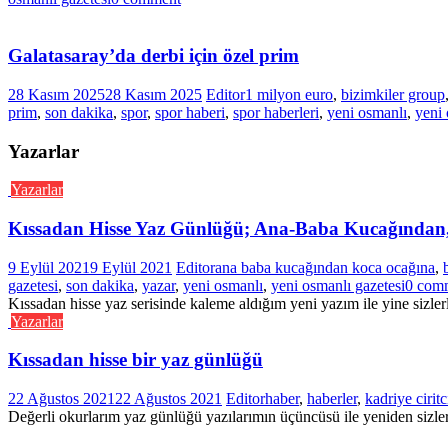
Galatasaray’da derbi için özel prim
28 Kasım 2025
28 Kasım 2025
Editor
1 milyon euro
,
bizimkiler group
prim
,
son dakika
,
spor
,
spor haberi
,
spor haberleri
,
yeni osmanlı
,
yeni 
Yazarlar
Yazarlar
Kıssadan Hisse Yaz Günlüğü; Ana-Baba Kucağından
9 Eylül 2021
9 Eylül 2021
Editor
ana baba kucağından koca ocağına
,
gazetesi
,
son dakika
,
yazar
,
yeni osmanlı
,
yeni osmanlı gazetesi
0 com
Kıssadan hisse yaz serisinde kaleme aldığım yeni yazım ile yine sizler
Yazarlar
Kıssadan hisse bir yaz günlüğü
22 Ağustos 2021
22 Ağustos 2021
Editor
haber
,
haberler
,
kadriye ciritc
Değerli okurlarım yaz günlüğü yazılarımın üçüncüsü ile yeniden sizle