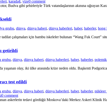
rleri
,
karadağ
,
vize
0 comment
tor, Budva gibi şehirleriyle Türk vatandaşlarının akınına uğrayan Karad
kseldi
dya grubu
,
dünya
,
dünya haberi
,
dünya haberleri
,
haber
,
haberler
,
hong 
adilat çalışmaları için bambu iskeleler bulunan “Wang Fuk Court” site
 getirildi
a grubu
,
dünya
,
dünya haberi
,
dünya haberleri
,
haber
,
haberler
,
polemik
a yaşanan olay, iki ülke arasında krize neden oldu. Başkenti Podgorica’
cı test edildi
a grubu
,
dünya
,
dünya haberi
,
dünya haberleri
,
haber
,
haberler
,
nükleer 
i
0 comment
nan askerlerin tedavi gördüğü Moskova’daki Merkez Askeri Klinik Hastan