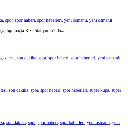
ka
,
spor
,
spor haberi
,
spor haberleri
,
yeni osmanlı
,
yeni osmanlı
çaldığı maçta Rize Stadyumu’nda...
gazetesi
,
son dakika
,
spor
,
spor haberi
,
spor haberleri
,
yeni osmanlı
,
tesi
,
son dakika
,
spor
,
spor haberi
,
spor haberleri
,
süper kupa
,
süper
esi
,
son dakika
,
spor
,
spor haberi
,
spor haberleri
,
yeni osmanlı
,
yeni