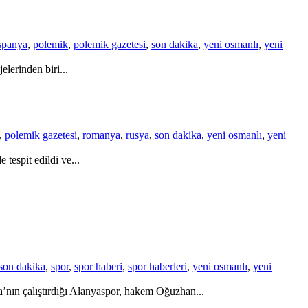
spanya
,
polemik
,
polemik gazetesi
,
son dakika
,
yeni osmanlı
,
yeni
lerinden biri...
,
polemik gazetesi
,
romanya
,
rusya
,
son dakika
,
yeni osmanlı
,
yeni
tespit edildi ve...
son dakika
,
spor
,
spor haberi
,
spor haberleri
,
yeni osmanlı
,
yeni
’nın çalıştırdığı Alanyaspor, hakem Oğuzhan...