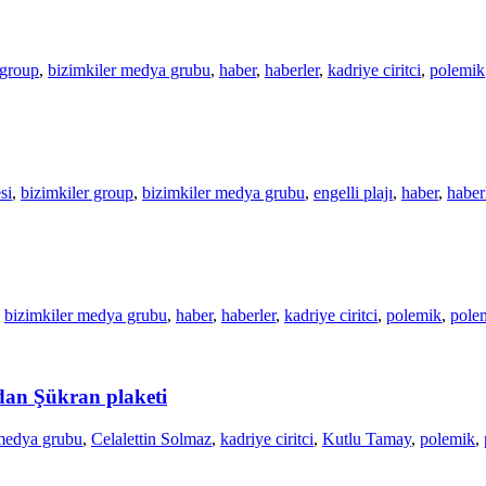
 group
,
bizimkiler medya grubu
,
haber
,
haberler
,
kadriye ciritci
,
polemik
si
,
bizimkiler group
,
bizimkiler medya grubu
,
engelli plajı
,
haber
,
haber
,
bizimkiler medya grubu
,
haber
,
haberler
,
kadriye ciritci
,
polemik
,
polem
dan Şükran plaketi
 medya grubu
,
Celalettin Solmaz
,
kadriye ciritci
,
Kutlu Tamay
,
polemik
,