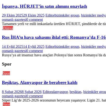
İspanya, HÜRJET’in satın alımını onayladı
29 Ekim 2025
29 Ekim 2025
Editor
bizimkiler group
,
bizimkiler medy
osmanlı gazetesi
0 comment
Tamamen yerli ve milli imkanlarla üretilen HÜRJET, şimdilerde de tüm 
Dünya
Rus İHA’sı hava sahasını ihlal etti: Romanya’da F-16
14 Eylül 2025
14 Eylül 2025
Editor
bizimkiler group
,
bizimkiler medy
osmanlı gazetesi
0 comment
Rusya’ya ait insansız hava araçları Polonya’dan sonra Romanya’da da 
Spor
Spor
Beşiktaş, Alanyaspor ile berabere kaldı
8 Şubat 2026
8 Şubat 2026
Editor
alanyaspor
,
beşiktaş
,
bizimkiler gro
osmanlı gazetesi
0 comment
Süper Lig’de 2025-2026 sezonunun heyecanı yaşanıyor. Ligin 21. haft
Spor