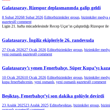
Galatasaray, Rizespor deplasmanında galip geldi
8 Şubat 2026
8 Şubat 2026
Editor
bizimkiler group
,
bizimkiler medya 
gazetesi
0 comment
Ligin 21. hafta mücadelesinde Recep Uçar’ın çalıştırdığı Rizespor 
Galatasaray, İngiliz ekipleriyle 26. randevuda
27 Ocak 2026
27 Ocak 2026
Editor
bizimkiler group
,
bizimkiler medy
yeni osmanlı gazetesi
0 comment
Galatasaray’ı yenen Fenerbahçe, Süper Kupa’yı kaz
10 Ocak 2026
10 Ocak 2026
Editor
bizimkiler group
,
bizimkiler medy
kupa fenerbahçenin
,
yeni osmanlı
,
yeni osmanlı gazetesi
0 comment
Beşiktaş, Fenerbahçe’yi son dakika golüyle devirdi
23 Aralık 2025
23 Aralık 2025
Editor
beşiktaş
,
bizimkiler group
,
bizim
osmanlı gazetesi
0 comment