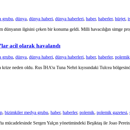
a grubu
,
dünya
,
dünya haberi
,
dünya haberleri
,
haber
,
haberler
,
hürjet
,
i
dünyanın ilgisini çeken bir konuma geldi. Milli havacılığın simge proje
’lar acil olarak havalandı
a grubu
,
dünya
,
dünya haberi
,
dünya haberleri
,
haber
,
haberler
,
polemik
krize neden oldu. Rus İHA’sı Tuna Nehri kıyısındaki Tulcea bölgesinde 
up
,
bizimkiler medya grubu
,
haber
,
haberler
,
polemik
,
polemik gazetesi
,
a mücadelesinde Sergen Yalçın yönetimindeki Beşiktaş ile Joao Pereira