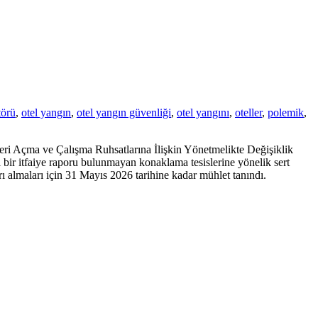
törü
,
otel yangın
,
otel yangın güvenliği
,
otel yangını
,
oteller
,
polemik
,
yeri Açma ve Çalışma Ruhsatlarına İlişkin Yönetmelikte Değişiklik
 bir itfaiye raporu bulunmayan konaklama tesislerine yönelik sert
almaları için 31 Mayıs 2026 tarihine kadar mühlet tanındı.