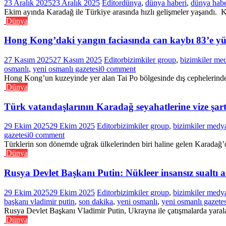
23 Aralık 2025
23 Aralık 2025
Editor
dünya
,
dünya haberi
,
dünya habe
Ekim ayında Karadağ ile Türkiye arasında hızlı gelişmeler yaşandı. Ko
Dünya
Hong Kong’daki yangın faciasında can kaybı 83’e yü
27 Kasım 2025
27 Kasım 2025
Editor
bizimkiler group
,
bizimkiler me
osmanlı
,
yeni osmanlı gazetesi
0 comment
Hong Kong’un kuzeyinde yer alan Tai Po bölgesinde dış cephelerinde t
Dünya
Türk vatandaşlarının Karadağ seyahatlerine vize şartı
29 Ekim 2025
29 Ekim 2025
Editor
bizimkiler group
,
bizimkiler medy
gazetesi
0 comment
Türklerin son dönemde uğrak ülkelerinden biri haline gelen Karadağ’d
Dünya
Rusya Devlet Başkanı Putin: Nükleer insansız sualtı ara
29 Ekim 2025
29 Ekim 2025
Editor
bizimkiler group
,
bizimkiler medy
başkanı vladimir putin
,
son dakika
,
yeni osmanlı
,
yeni osmanlı gazetes
Rusya Devlet Başkanı Vladimir Putin, Ukrayna ile çatışmalarda yarala
Dünya