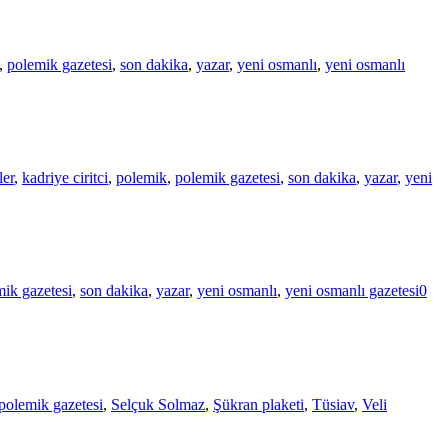
,
polemik gazetesi
,
son dakika
,
yazar
,
yeni osmanlı
,
yeni osmanlı
ler
,
kadriye ciritci
,
polemik
,
polemik gazetesi
,
son dakika
,
yazar
,
yeni
ik gazetesi
,
son dakika
,
yazar
,
yeni osmanlı
,
yeni osmanlı gazetesi
0
polemik gazetesi
,
Selçuk Solmaz
,
Şükran plaketi
,
Tüsiav
,
Veli