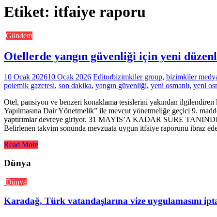
Etiket:
itfaiye raporu
Gündem
Otellerde yangın güvenliği için yeni düzen
10 Ocak 2026
10 Ocak 2026
Editor
bizimkiler group
,
bizimkiler medy
polemik gazetesi
,
son dakika
,
yangın güvenliği
,
yeni osmanlı
,
yeni os
Otel, pansiyon ve benzeri konaklama tesislerini yakından ilgilendire
Yapılmasına Dair Yönetmelik” ile mevcut yönetmeliğe geçici 9. madde e
yaptırımlar devreye giriyor. 31 MAYIS’A KADAR SÜRE TANINDI İşletme
Belirlenen takvim sonunda mevzuata uygun itfaiye raporunu ibraz edeme
Read More
Dünya
Dünya
Karadağ, Türk vatandaşlarına vize uygulamasını iptal