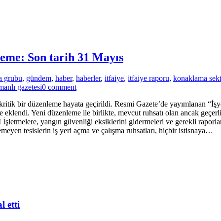
leme: Son tarih 31 Mayıs
a grubu
,
gündem
,
haber
,
haberler
,
itfaiye
,
itfaiye raporu
,
konaklama sek
manlı gazetesi
0 comment
n kritik bir düzenleme hayata geçirildi. Resmi Gazete’de yayımlanan “İş
klendi. Yeni düzenleme ile birlikte, mevcut ruhsatı olan ancak geçerli
lere, yangın güvenliği eksiklerini gidermeleri ve gerekli raporları 
yen tesislerin iş yeri açma ve çalışma ruhsatları, hiçbir istisnaya…
 etti