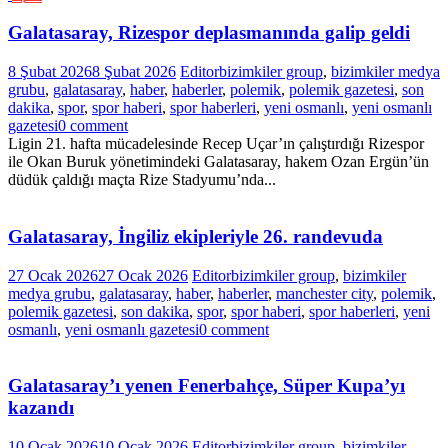
Galatasaray, Rizespor deplasmanında galip geldi
8 Şubat 2026
8 Şubat 2026
Editor
bizimkiler group
,
bizimkiler medya
grubu
,
galatasaray
,
haber
,
haberler
,
polemik
,
polemik gazetesi
,
son
dakika
,
spor
,
spor haberi
,
spor haberleri
,
yeni osmanlı
,
yeni osmanlı
gazetesi
0 comment
Ligin 21. hafta mücadelesinde Recep Uçar’ın çalıştırdığı Rizespor
ile Okan Buruk yönetimindeki Galatasaray, hakem Ozan Ergün’ün
düdük çaldığı maçta Rize Stadyumu’nda...
Galatasaray, İngiliz ekipleriyle 26. randevuda
27 Ocak 2026
27 Ocak 2026
Editor
bizimkiler group
,
bizimkiler
medya grubu
,
galatasaray
,
haber
,
haberler
,
manchester city
,
polemik
,
polemik gazetesi
,
son dakika
,
spor
,
spor haberi
,
spor haberleri
,
yeni
osmanlı
,
yeni osmanlı gazetesi
0 comment
Galatasaray’ı yenen Fenerbahçe, Süper Kupa’yı
kazandı
10 Ocak 2026
10 Ocak 2026
Editor
bizimkiler group
,
bizimkiler