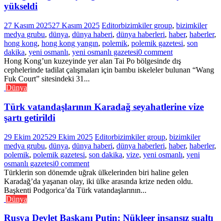
yükseldi
27 Kasım 2025
27 Kasım 2025
Editor
bizimkiler group
,
bizimkiler
medya grubu
,
dünya
,
dünya haberi
,
dünya haberleri
,
haber
,
haberler
,
hong kong
,
hong kong yangın
,
polemik
,
polemik gazetesi
,
son
dakika
,
yeni osmanlı
,
yeni osmanlı gazetesi
0 comment
Hong Kong’un kuzeyinde yer alan Tai Po bölgesinde dış
cephelerinde tadilat çalışmaları için bambu iskeleler bulunan “Wang
Fuk Court” sitesindeki 31...
Dünya
Türk vatandaşlarının Karadağ seyahatlerine vize
şartı getirildi
29 Ekim 2025
29 Ekim 2025
Editor
bizimkiler group
,
bizimkiler
medya grubu
,
dünya
,
dünya haberi
,
dünya haberleri
,
haber
,
haberler
,
polemik
,
polemik gazetesi
,
son dakika
,
vize
,
yeni osmanlı
,
yeni
osmanlı gazetesi
0 comment
Türklerin son dönemde uğrak ülkelerinden biri haline gelen
Karadağ’da yaşanan olay, iki ülke arasında krize neden oldu.
Başkenti Podgorica’da Türk vatandaşlarının...
Dünya
Rusya Devlet Başkanı Putin: Nükleer insansız sualtı