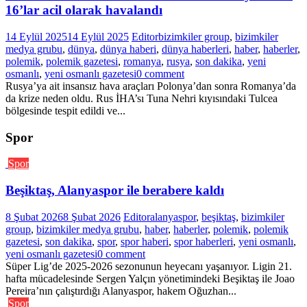
16’lar acil olarak havalandı
14 Eylül 2025
14 Eylül 2025
Editor
bizimkiler group
,
bizimkiler
medya grubu
,
dünya
,
dünya haberi
,
dünya haberleri
,
haber
,
haberler
,
polemik
,
polemik gazetesi
,
romanya
,
rusya
,
son dakika
,
yeni
osmanlı
,
yeni osmanlı gazetesi
0 comment
Rusya’ya ait insansız hava araçları Polonya’dan sonra Romanya’da
da krize neden oldu. Rus İHA’sı Tuna Nehri kıyısındaki Tulcea
bölgesinde tespit edildi ve...
Spor
Spor
Beşiktaş, Alanyaspor ile berabere kaldı
8 Şubat 2026
8 Şubat 2026
Editor
alanyaspor
,
beşiktaş
,
bizimkiler
group
,
bizimkiler medya grubu
,
haber
,
haberler
,
polemik
,
polemik
gazetesi
,
son dakika
,
spor
,
spor haberi
,
spor haberleri
,
yeni osmanlı
,
yeni osmanlı gazetesi
0 comment
Süper Lig’de 2025-2026 sezonunun heyecanı yaşanıyor. Ligin 21.
hafta mücadelesinde Sergen Yalçın yönetimindeki Beşiktaş ile Joao
Pereira’nın çalıştırdığı Alanyaspor, hakem Oğuzhan...
Spor