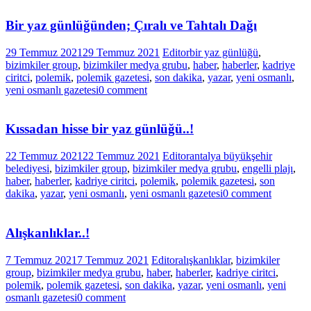
Bir yaz günlüğünden; Çıralı ve Tahtalı Dağı
29 Temmuz 2021
29 Temmuz 2021
Editor
bir yaz günlüğü
,
bizimkiler group
,
bizimkiler medya grubu
,
haber
,
haberler
,
kadriye
ciritci
,
polemik
,
polemik gazetesi
,
son dakika
,
yazar
,
yeni osmanlı
,
yeni osmanlı gazetesi
0 comment
Kıssadan hisse bir yaz günlüğü..!
22 Temmuz 2021
22 Temmuz 2021
Editor
antalya büyükşehir
belediyesi
,
bizimkiler group
,
bizimkiler medya grubu
,
engelli plajı
,
haber
,
haberler
,
kadriye ciritci
,
polemik
,
polemik gazetesi
,
son
dakika
,
yazar
,
yeni osmanlı
,
yeni osmanlı gazetesi
0 comment
Alışkanlıklar..!
7 Temmuz 2021
7 Temmuz 2021
Editor
alışkanlıklar
,
bizimkiler
group
,
bizimkiler medya grubu
,
haber
,
haberler
,
kadriye ciritci
,
polemik
,
polemik gazetesi
,
son dakika
,
yazar
,
yeni osmanlı
,
yeni
osmanlı gazetesi
0 comment