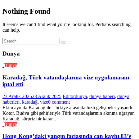
Nothing Found
It seems we can’t find what you’re looking for. Perhaps searching
can help.
Dünya
Dünya
Karadağ, Türk vatandaşlarına vize uygulamasını
iptal etti
23 Aralık 2025
23 Aralık 2025
Editor
dünya
,
dünya haberi
,
dünya
haberleri
,
karadağ
,
vize
0 comment
Ekim ayında Karadağ ile Türkiye arasında hızlı gelişmeler yaşandı.
Kotor, Budva gibi şehirleriyle Türk vatandaşlarının akınına uğrayan
Karadağ, sürpriz bir karar...
Dünya
Hong Kong’daki yangın faciasında can kaybı 83’e