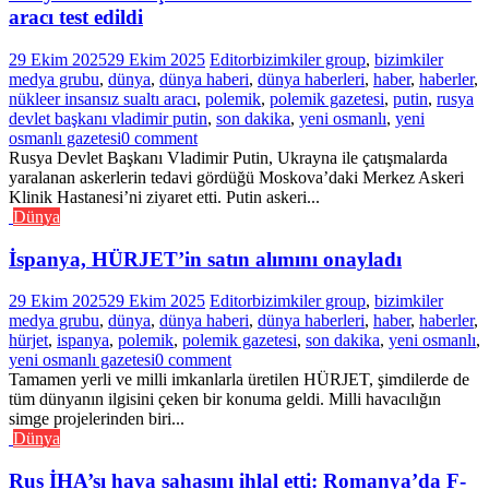
aracı test edildi
29 Ekim 2025
29 Ekim 2025
Editor
bizimkiler group
,
bizimkiler
medya grubu
,
dünya
,
dünya haberi
,
dünya haberleri
,
haber
,
haberler
,
nükleer insansız sualtı aracı
,
polemik
,
polemik gazetesi
,
putin
,
rusya
devlet başkanı vladimir putin
,
son dakika
,
yeni osmanlı
,
yeni
osmanlı gazetesi
0 comment
Rusya Devlet Başkanı Vladimir Putin, Ukrayna ile çatışmalarda
yaralanan askerlerin tedavi gördüğü Moskova’daki Merkez Askeri
Klinik Hastanesi’ni ziyaret etti. Putin askeri...
Dünya
İspanya, HÜRJET’in satın alımını onayladı
29 Ekim 2025
29 Ekim 2025
Editor
bizimkiler group
,
bizimkiler
medya grubu
,
dünya
,
dünya haberi
,
dünya haberleri
,
haber
,
haberler
,
hürjet
,
ispanya
,
polemik
,
polemik gazetesi
,
son dakika
,
yeni osmanlı
,
yeni osmanlı gazetesi
0 comment
Tamamen yerli ve milli imkanlarla üretilen HÜRJET, şimdilerde de
tüm dünyanın ilgisini çeken bir konuma geldi. Milli havacılığın
simge projelerinden biri...
Dünya
Rus İHA’sı hava sahasını ihlal etti: Romanya’da F-