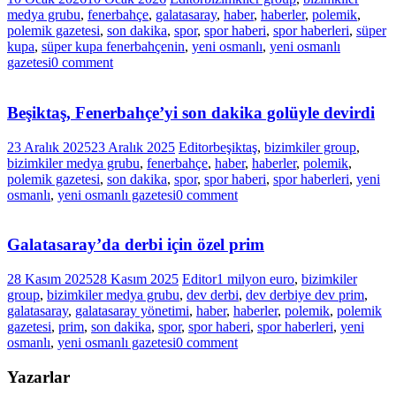
medya grubu
,
fenerbahçe
,
galatasaray
,
haber
,
haberler
,
polemik
,
polemik gazetesi
,
son dakika
,
spor
,
spor haberi
,
spor haberleri
,
süper
kupa
,
süper kupa fenerbahçenin
,
yeni osmanlı
,
yeni osmanlı
gazetesi
0 comment
Beşiktaş, Fenerbahçe’yi son dakika golüyle devirdi
23 Aralık 2025
23 Aralık 2025
Editor
beşiktaş
,
bizimkiler group
,
bizimkiler medya grubu
,
fenerbahçe
,
haber
,
haberler
,
polemik
,
polemik gazetesi
,
son dakika
,
spor
,
spor haberi
,
spor haberleri
,
yeni
osmanlı
,
yeni osmanlı gazetesi
0 comment
Galatasaray’da derbi için özel prim
28 Kasım 2025
28 Kasım 2025
Editor
1 milyon euro
,
bizimkiler
group
,
bizimkiler medya grubu
,
dev derbi
,
dev derbiye dev prim
,
galatasaray
,
galatasaray yönetimi
,
haber
,
haberler
,
polemik
,
polemik
gazetesi
,
prim
,
son dakika
,
spor
,
spor haberi
,
spor haberleri
,
yeni
osmanlı
,
yeni osmanlı gazetesi
0 comment
Yazarlar