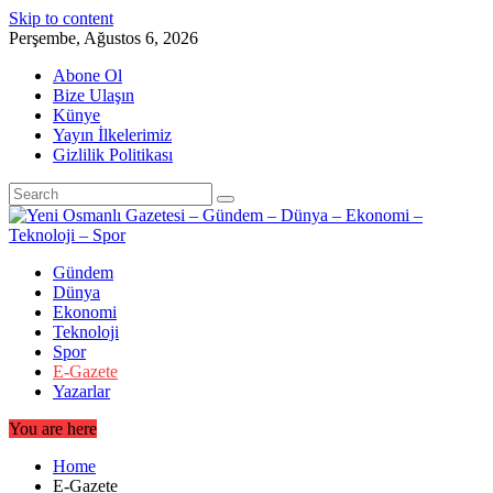
Skip to content
Perşembe, Ağustos 6, 2026
Abone Ol
Bize Ulaşın
Künye
Yayın İlkelerimiz
Gizlilik Politikası
Gündem
Dünya
Ekonomi
Teknoloji
Spor
E-Gazete
Yazarlar
You are here
Home
E-Gazete