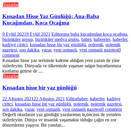
Yazarlar
Kıssadan Hisse Yaz Günlüğü; Ana-Baba
Kucağından, Koca Ocağına
9 Eylül 2021
9 Eylül 2021
Editor
ana baba kucağından koca ocağına
,
bizimkiler group
,
bizimkiler medya grubu
,
haber
,
habereler
,
haberler
,
kadriye ciritci
,
kıssadan hisse bir yaz günlüğü
,
polemik
,
polemik
gazetesi
,
son dakika
,
yazar
,
yeni osmanlı
,
yeni osmanlı gazetesi
0
comment
Kıssadan hisse yaz serisinde kaleme aldığım yeni yazım ile yine
sizlerleyim. Dünyada ve ülkemizde yaşanan salgın hayatlarımıza
kısıtlama getirse de ,...
Yazarlar
Kıssadan hisse bir yaz günlüğü
22 Ağustos 2021
22 Ağustos 2021
Editor
haber
,
haberler
,
kadriye
ciritci
,
kıssadan hisse bir yaz günlüğü
,
polemik
,
polemik gazetesi
,
son dakika
,
yazar
,
yeni osmanlı
,
yeni osmanlı gazetesi
0 comment
Değerli okurlarım yaz günlüğü yazılarımın üçüncüsü ile yeniden
sizlerleyim. Dünya ve insanlık yaşamakta olduğu çağın en zor
dönemlerini yaşıyor. Bir yandan...