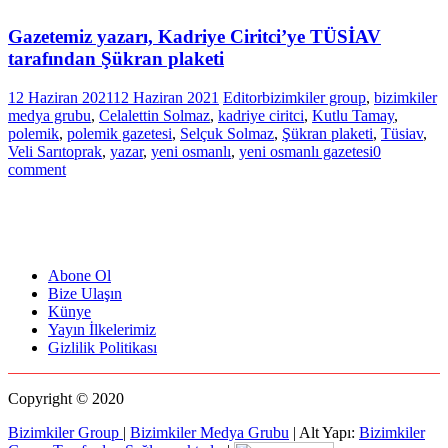
Gazetemiz yazarı, Kadriye Ciritci’ye TÜSİAV
tarafından Şükran plaketi
12 Haziran 2021
12 Haziran 2021
Editor
bizimkiler group
,
bizimkiler
medya grubu
,
Celalettin Solmaz
,
kadriye ciritci
,
Kutlu Tamay
,
polemik
,
polemik gazetesi
,
Selçuk Solmaz
,
Şükran plaketi
,
Tüsiav
,
Veli Sarıtoprak
,
yazar
,
yeni osmanlı
,
yeni osmanlı gazetesi
0
comment
Abone Ol
Bize Ulaşın
Künye
Yayın İlkelerimiz
Gizlilik Politikası
Copyright © 2020
Bizimkiler Group
|
Bizimkiler Medya Grubu
|
Alt Yapı:
Bizimkiler