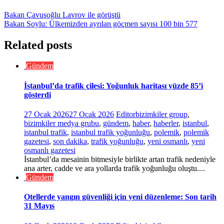
Bakan Çavuşoğlu Lavrov ile görüştü
Bakan Soylu: Ülkemizden ayrılan göçmen sayısı 100 bin 577
Related posts
Gündem
İstanbul’da trafik çilesi: Yoğunluk haritası yüzde 85’i
gösterdi
27 Ocak 2026
27 Ocak 2026
Editor
bizimkiler group
,
bizimkiler medya grubu
,
gündem
,
haber
,
haberler
,
istanbul
,
istanbul trafik
,
istanbul trafik yoğunluğu
,
polemik
,
polemik
gazetesi
,
son dakika
,
trafik yoğunluğu
,
yeni osmanlı
,
yeni
osmanlı gazetesi
İstanbul’da mesainin bitmesiyle birlikte artan trafik nedeniyle
ana arter, cadde ve ara yollarda trafik yoğunluğu oluştu....
Gündem
Otellerde yangın güvenliği için yeni düzenleme: Son tarih
31 Mayıs