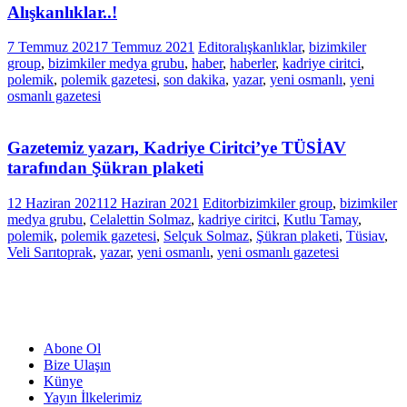
Alışkanlıklar..!
7 Temmuz 2021
7 Temmuz 2021
Editor
alışkanlıklar
,
bizimkiler
group
,
bizimkiler medya grubu
,
haber
,
haberler
,
kadriye ciritci
,
polemik
,
polemik gazetesi
,
son dakika
,
yazar
,
yeni osmanlı
,
yeni
osmanlı gazetesi
Gazetemiz yazarı, Kadriye Ciritci’ye TÜSİAV
tarafından Şükran plaketi
12 Haziran 2021
12 Haziran 2021
Editor
bizimkiler group
,
bizimkiler
medya grubu
,
Celalettin Solmaz
,
kadriye ciritci
,
Kutlu Tamay
,
polemik
,
polemik gazetesi
,
Selçuk Solmaz
,
Şükran plaketi
,
Tüsiav
,
Veli Sarıtoprak
,
yazar
,
yeni osmanlı
,
yeni osmanlı gazetesi
Abone Ol
Bize Ulaşın
Künye
Yayın İlkelerimiz