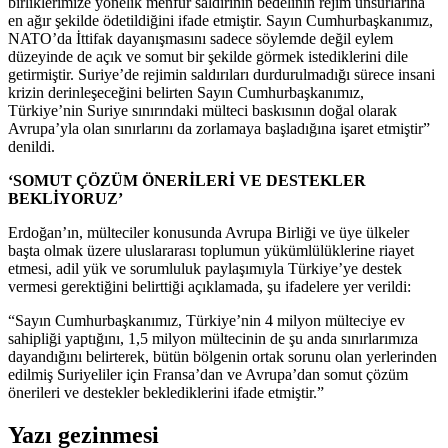
birliklerimize yönelik menfur saldırının bedelinin rejim unsurlarına
en ağır şekilde ödetildiğini ifade etmiştir. Sayın Cumhurbaşkanımız,
NATO’da İttifak dayanışmasını sadece söylemde değil eylem
düzeyinde de açık ve somut bir şekilde görmek istediklerini dile
getirmiştir. Suriye’de rejimin saldırıları durdurulmadığı sürece insani
krizin derinleşeceğini belirten Sayın Cumhurbaşkanımız,
Türkiye’nin Suriye sınırındaki mülteci baskısının doğal olarak
Avrupa’yla olan sınırlarını da zorlamaya başladığına işaret etmiştir”
denildi.
‘SOMUT ÇÖZÜM ÖNERİLERİ VE DESTEKLER
BEKLİYORUZ’
Erdoğan’ın, mülteciler konusunda Avrupa Birliği ve üye ülkeler
başta olmak üzere uluslararası toplumun yükümlülüklerine riayet
etmesi, adil yük ve sorumluluk paylaşımıyla Türkiye’ye destek
vermesi gerektiğini belirttiği açıklamada, şu ifadelere yer verildi:
“Sayın Cumhurbaşkanımız, Türkiye’nin 4 milyon mülteciye ev
sahipliği yaptığını, 1,5 milyon mültecinin de şu anda sınırlarımıza
dayandığını belirterek, bütün bölgenin ortak sorunu olan yerlerinden
edilmiş Suriyeliler için Fransa’dan ve Avrupa’dan somut çözüm
önerileri ve destekler beklediklerini ifade etmiştir.”
Yazı gezinmesi