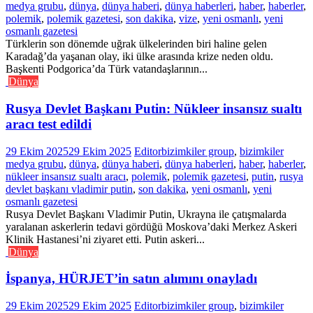
medya grubu
,
dünya
,
dünya haberi
,
dünya haberleri
,
haber
,
haberler
,
polemik
,
polemik gazetesi
,
son dakika
,
vize
,
yeni osmanlı
,
yeni
osmanlı gazetesi
Türklerin son dönemde uğrak ülkelerinden biri haline gelen
Karadağ’da yaşanan olay, iki ülke arasında krize neden oldu.
Başkenti Podgorica’da Türk vatandaşlarının...
Dünya
Rusya Devlet Başkanı Putin: Nükleer insansız sualtı
aracı test edildi
29 Ekim 2025
29 Ekim 2025
Editor
bizimkiler group
,
bizimkiler
medya grubu
,
dünya
,
dünya haberi
,
dünya haberleri
,
haber
,
haberler
,
nükleer insansız sualtı aracı
,
polemik
,
polemik gazetesi
,
putin
,
rusya
devlet başkanı vladimir putin
,
son dakika
,
yeni osmanlı
,
yeni
osmanlı gazetesi
Rusya Devlet Başkanı Vladimir Putin, Ukrayna ile çatışmalarda
yaralanan askerlerin tedavi gördüğü Moskova’daki Merkez Askeri
Klinik Hastanesi’ni ziyaret etti. Putin askeri...
Dünya
İspanya, HÜRJET’in satın alımını onayladı
29 Ekim 2025
29 Ekim 2025
Editor
bizimkiler group
,
bizimkiler