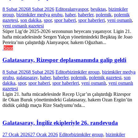
8 Şubat 2026
8 Şubat 2026
Editor
alanyaspor
,
beşiktaş
,
bizimkiler
group
,
bizimkiler medya grubu
,
haber
,
haberler
,
polemik
,
polemik
gazetesi
,
son dakika
,
spor
,
spor haberi
,
spor haberleri
,
yeni osmanlı
,
yeni osmanlı gazetesi
Süper Lig’de 2025-2026 sezonunun heyecanı yaşanıyor. Ligin 21.
hafta mücadelesinde Sergen Yalçın yönetimindeki Beşiktaş ile Joao
Pereira’nın çalıştırdığı Alanyaspor, hakem Oğuzhan...
Spor
Galatasaray, Rizespor deplasmanında galip geldi
8 Şubat 2026
8 Şubat 2026
Editor
bizimkiler group
,
bizimkiler medya
grubu
,
galatasaray
,
haber
,
haberler
,
polemik
,
polemik gazetesi
,
son
dakika
,
spor
,
spor haberi
,
spor haberleri
,
yeni osmanlı
,
yeni osmanlı
gazetesi
Ligin 21. hafta mücadelesinde Recep Uçar’ın çalıştırdığı Rizespor
ile Okan Buruk yönetimindeki Galatasaray, hakem Ozan Ergün’ün
düdük çaldığı maçta Rize Stadyumu’nda...
Galatasaray, İngiliz ekipleriyle 26. randevuda
27 Ocak 2026
27 Ocak 2026
Editor
bizimkiler group
,
bizimkiler