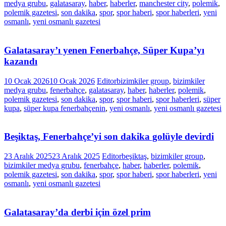
medya grubu
,
galatasaray
,
haber
,
haberler
,
manchester city
,
polemik
,
polemik gazetesi
,
son dakika
,
spor
,
spor haberi
,
spor haberleri
,
yeni
osmanlı
,
yeni osmanlı gazetesi
Galatasaray’ı yenen Fenerbahçe, Süper Kupa’yı
kazandı
10 Ocak 2026
10 Ocak 2026
Editor
bizimkiler group
,
bizimkiler
medya grubu
,
fenerbahçe
,
galatasaray
,
haber
,
haberler
,
polemik
,
polemik gazetesi
,
son dakika
,
spor
,
spor haberi
,
spor haberleri
,
süper
kupa
,
süper kupa fenerbahçenin
,
yeni osmanlı
,
yeni osmanlı gazetesi
Beşiktaş, Fenerbahçe’yi son dakika golüyle devirdi
23 Aralık 2025
23 Aralık 2025
Editor
beşiktaş
,
bizimkiler group
,
bizimkiler medya grubu
,
fenerbahçe
,
haber
,
haberler
,
polemik
,
polemik gazetesi
,
son dakika
,
spor
,
spor haberi
,
spor haberleri
,
yeni
osmanlı
,
yeni osmanlı gazetesi
Galatasaray’da derbi için özel prim