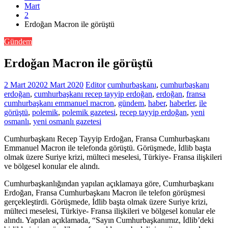
Mart
2
Erdoğan Macron ile görüştü
Gündem
Erdoğan Macron ile görüştü
2 Mart 2020
2 Mart 2020
Editor
cumhurbaşkanı
,
cumhurbaşkanı
erdoğan
,
cumhurbaşkanı recep tayyip erdoğan
,
erdoğan
,
fransa
cumhurbaşkanı emmanuel macron
,
gündem
,
haber
,
haberler
,
ile
görüştü
,
polemik
,
polemik gazetesi
,
recep tayyip erdoğan
,
yeni
osmanlı
,
yeni osmanlı gazetesi
Cumhurbaşkanı Recep Tayyip Erdoğan, Fransa Cumhurbaşkanı
Emmanuel Macron ile telefonda görüştü. Görüşmede, İdlib başta
olmak üzere Suriye krizi, mülteci meselesi, Türkiye- Fransa ilişkileri
ve bölgesel konular ele alındı.
Cumhurbaşkanlığından yapılan açıklamaya göre, Cumhurbaşkanı
Erdoğan, Fransa Cumhurbaşkanı Macron ile telefon görüşmesi
gerçekleştirdi. Görüşmede, İdlib başta olmak üzere Suriye krizi,
mülteci meselesi, Türkiye- Fransa ilişkileri ve bölgesel konular ele
alındı. Yapılan açıklamada, “Sayın Cumhurbaşkanımız, İdlib’deki