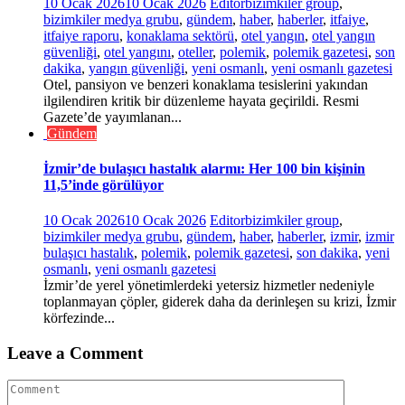
10 Ocak 2026
10 Ocak 2026
Editor
bizimkiler group
,
bizimkiler medya grubu
,
gündem
,
haber
,
haberler
,
itfaiye
,
itfaiye raporu
,
konaklama sektörü
,
otel yangın
,
otel yangın
güvenliği
,
otel yangını
,
oteller
,
polemik
,
polemik gazetesi
,
son
dakika
,
yangın güvenliği
,
yeni osmanlı
,
yeni osmanlı gazetesi
Otel, pansiyon ve benzeri konaklama tesislerini yakından
ilgilendiren kritik bir düzenleme hayata geçirildi. Resmi
Gazete’de yayımlanan...
Gündem
İzmir’de bulaşıcı hastalık alarmı: Her 100 bin kişinin
11,5’inde görülüyor
10 Ocak 2026
10 Ocak 2026
Editor
bizimkiler group
,
bizimkiler medya grubu
,
gündem
,
haber
,
haberler
,
izmir
,
izmir
bulaşıcı hastalık
,
polemik
,
polemik gazetesi
,
son dakika
,
yeni
osmanlı
,
yeni osmanlı gazetesi
İzmir’de yerel yönetimlerdeki yetersiz hizmetler nedeniyle
toplanmayan çöpler, giderek daha da derinleşen su krizi, İzmir
körfezinde...
Leave a Comment