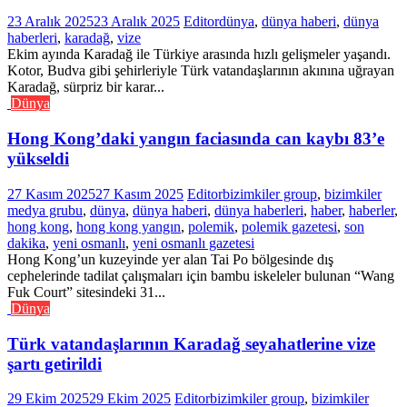
23 Aralık 2025
23 Aralık 2025
Editor
dünya
,
dünya haberi
,
dünya
haberleri
,
karadağ
,
vize
Ekim ayında Karadağ ile Türkiye arasında hızlı gelişmeler yaşandı.
Kotor, Budva gibi şehirleriyle Türk vatandaşlarının akınına uğrayan
Karadağ, sürpriz bir karar...
Dünya
Hong Kong’daki yangın faciasında can kaybı 83’e
yükseldi
27 Kasım 2025
27 Kasım 2025
Editor
bizimkiler group
,
bizimkiler
medya grubu
,
dünya
,
dünya haberi
,
dünya haberleri
,
haber
,
haberler
,
hong kong
,
hong kong yangın
,
polemik
,
polemik gazetesi
,
son
dakika
,
yeni osmanlı
,
yeni osmanlı gazetesi
Hong Kong’un kuzeyinde yer alan Tai Po bölgesinde dış
cephelerinde tadilat çalışmaları için bambu iskeleler bulunan “Wang
Fuk Court” sitesindeki 31...
Dünya
Türk vatandaşlarının Karadağ seyahatlerine vize
şartı getirildi
29 Ekim 2025
29 Ekim 2025
Editor
bizimkiler group
,
bizimkiler