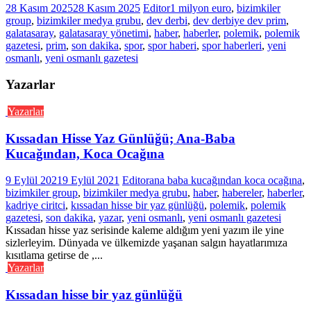
28 Kasım 2025
28 Kasım 2025
Editor
1 milyon euro
,
bizimkiler
group
,
bizimkiler medya grubu
,
dev derbi
,
dev derbiye dev prim
,
galatasaray
,
galatasaray yönetimi
,
haber
,
haberler
,
polemik
,
polemik
gazetesi
,
prim
,
son dakika
,
spor
,
spor haberi
,
spor haberleri
,
yeni
osmanlı
,
yeni osmanlı gazetesi
Yazarlar
Yazarlar
Kıssadan Hisse Yaz Günlüğü; Ana-Baba
Kucağından, Koca Ocağına
9 Eylül 2021
9 Eylül 2021
Editor
ana baba kucağından koca ocağına
,
bizimkiler group
,
bizimkiler medya grubu
,
haber
,
habereler
,
haberler
,
kadriye ciritci
,
kıssadan hisse bir yaz günlüğü
,
polemik
,
polemik
gazetesi
,
son dakika
,
yazar
,
yeni osmanlı
,
yeni osmanlı gazetesi
Kıssadan hisse yaz serisinde kaleme aldığım yeni yazım ile yine
sizlerleyim. Dünyada ve ülkemizde yaşanan salgın hayatlarımıza
kısıtlama getirse de ,...
Yazarlar
Kıssadan hisse bir yaz günlüğü