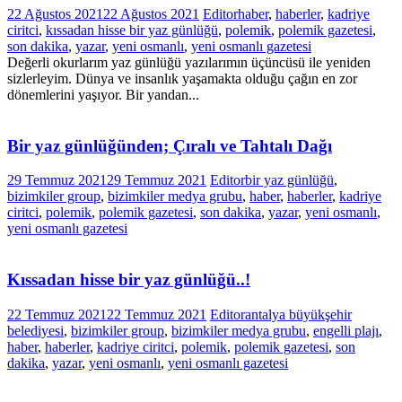
22 Ağustos 2021
22 Ağustos 2021
Editor
haber
,
haberler
,
kadriye
ciritci
,
kıssadan hisse bir yaz günlüğü
,
polemik
,
polemik gazetesi
,
son dakika
,
yazar
,
yeni osmanlı
,
yeni osmanlı gazetesi
Değerli okurlarım yaz günlüğü yazılarımın üçüncüsü ile yeniden
sizlerleyim. Dünya ve insanlık yaşamakta olduğu çağın en zor
dönemlerini yaşıyor. Bir yandan...
Bir yaz günlüğünden; Çıralı ve Tahtalı Dağı
29 Temmuz 2021
29 Temmuz 2021
Editor
bir yaz günlüğü
,
bizimkiler group
,
bizimkiler medya grubu
,
haber
,
haberler
,
kadriye
ciritci
,
polemik
,
polemik gazetesi
,
son dakika
,
yazar
,
yeni osmanlı
,
yeni osmanlı gazetesi
Kıssadan hisse bir yaz günlüğü..!
22 Temmuz 2021
22 Temmuz 2021
Editor
antalya büyükşehir
belediyesi
,
bizimkiler group
,
bizimkiler medya grubu
,
engelli plajı
,
haber
,
haberler
,
kadriye ciritci
,
polemik
,
polemik gazetesi
,
son
dakika
,
yazar
,
yeni osmanlı
,
yeni osmanlı gazetesi