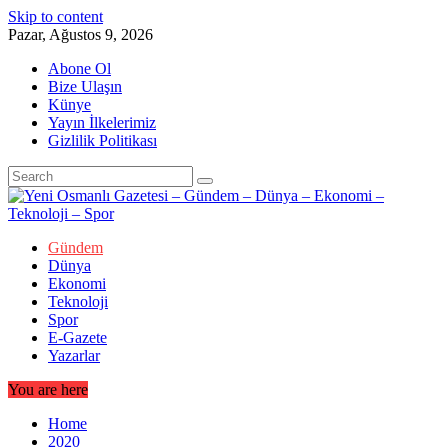
Skip to content
Pazar, Ağustos 9, 2026
Abone Ol
Bize Ulaşın
Künye
Yayın İlkelerimiz
Gizlilik Politikası
Gündem
Dünya
Ekonomi
Teknoloji
Spor
E-Gazete
Yazarlar
You are here
Home
2020