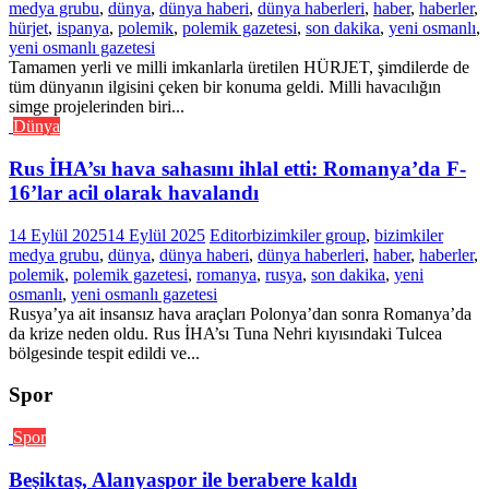
medya grubu
,
dünya
,
dünya haberi
,
dünya haberleri
,
haber
,
haberler
,
hürjet
,
ispanya
,
polemik
,
polemik gazetesi
,
son dakika
,
yeni osmanlı
,
yeni osmanlı gazetesi
Tamamen yerli ve milli imkanlarla üretilen HÜRJET, şimdilerde de
tüm dünyanın ilgisini çeken bir konuma geldi. Milli havacılığın
simge projelerinden biri...
Dünya
Rus İHA’sı hava sahasını ihlal etti: Romanya’da F-
16’lar acil olarak havalandı
14 Eylül 2025
14 Eylül 2025
Editor
bizimkiler group
,
bizimkiler
medya grubu
,
dünya
,
dünya haberi
,
dünya haberleri
,
haber
,
haberler
,
polemik
,
polemik gazetesi
,
romanya
,
rusya
,
son dakika
,
yeni
osmanlı
,
yeni osmanlı gazetesi
Rusya’ya ait insansız hava araçları Polonya’dan sonra Romanya’da
da krize neden oldu. Rus İHA’sı Tuna Nehri kıyısındaki Tulcea
bölgesinde tespit edildi ve...
Spor
Spor
Beşiktaş, Alanyaspor ile berabere kaldı