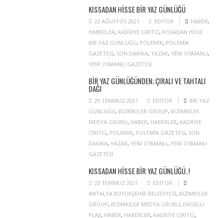
KISSADAN HISSE BIR YAZ GÜNLÜĞÜ
22 AĞUSTOS 2021
EDITOR
HABER
,
HABERLER
,
KADRIYE CIRITCI
,
KISSADAN HISSE
BIR YAZ GÜNLÜĞÜ
,
POLEMIK
,
POLEMIK
GAZETESI
,
SON DAKIKA
,
YAZAR
,
YENI OSMANLI
,
YENI OSMANLI GAZETESI
BIR YAZ GÜNLÜĞÜNDEN; ÇIRALI VE TAHTALI
DAĞI
29 TEMMUZ 2021
EDITOR
BIR YAZ
GÜNLÜĞÜ
,
BIZIMKILER GROUP
,
BIZIMKILER
MEDYA GRUBU
,
HABER
,
HABERLER
,
KADRIYE
CIRITCI
,
POLEMIK
,
POLEMIK GAZETESI
,
SON
DAKIKA
,
YAZAR
,
YENI OSMANLI
,
YENI OSMANLI
GAZETESI
KISSADAN HISSE BIR YAZ GÜNLÜĞÜ..!
22 TEMMUZ 2021
EDITOR
ANTALYA BÜYÜKŞEHIR BELEDIYESI
,
BIZIMKILER
GROUP
,
BIZIMKILER MEDYA GRUBU
,
ENGELLI
PLAJI
,
HABER
,
HABERLER
,
KADRIYE CIRITCI
,