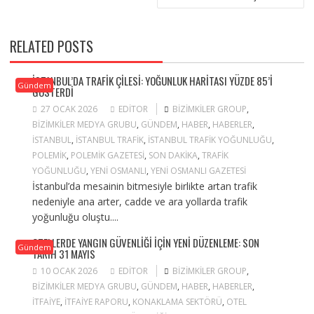
RELATED POSTS
İSTANBUL’DA TRAFIK ÇILESI: YOĞUNLUK HARITASI YÜZDE 85’I
Gündem
GÖSTERDI
27 OCAK 2026
EDITOR
BIZIMKILER GROUP
,
BIZIMKILER MEDYA GRUBU
,
GÜNDEM
,
HABER
,
HABERLER
,
ISTANBUL
,
ISTANBUL TRAFIK
,
ISTANBUL TRAFIK YOĞUNLUĞU
,
POLEMIK
,
POLEMIK GAZETESI
,
SON DAKIKA
,
TRAFIK
YOĞUNLUĞU
,
YENI OSMANLI
,
YENI OSMANLI GAZETESI
İstanbul’da mesainin bitmesiyle birlikte artan trafik
nedeniyle ana arter, cadde ve ara yollarda trafik
yoğunluğu oluştu....
OTELLERDE YANGIN GÜVENLIĞI IÇIN YENI DÜZENLEME: SON
Gündem
TARIH 31 MAYIS
10 OCAK 2026
EDITOR
BIZIMKILER GROUP
,
BIZIMKILER MEDYA GRUBU
,
GÜNDEM
,
HABER
,
HABERLER
,
ITFAIYE
,
ITFAIYE RAPORU
,
KONAKLAMA SEKTÖRÜ
,
OTEL