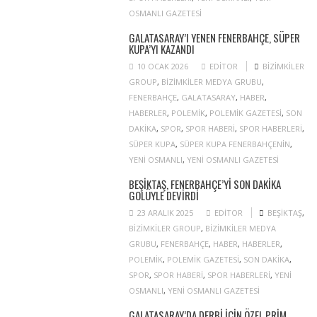
OSMANLI GAZETESI
GALATASARAY’I YENEN FENERBAHÇE, SÜPER
KUPA’YI KAZANDI
10 OCAK 2026
EDITOR
BIZIMKILER
GROUP
,
BIZIMKILER MEDYA GRUBU
,
FENERBAHÇE
,
GALATASARAY
,
HABER
,
HABERLER
,
POLEMIK
,
POLEMIK GAZETESI
,
SON
DAKIKA
,
SPOR
,
SPOR HABERI
,
SPOR HABERLERI
,
SÜPER KUPA
,
SÜPER KUPA FENERBAHÇENIN
,
YENI OSMANLI
,
YENI OSMANLI GAZETESI
BEŞIKTAŞ, FENERBAHÇE’YI SON DAKIKA
GOLÜYLE DEVIRDI
23 ARALIK 2025
EDITOR
BEŞIKTAŞ
,
BIZIMKILER GROUP
,
BIZIMKILER MEDYA
GRUBU
,
FENERBAHÇE
,
HABER
,
HABERLER
,
POLEMIK
,
POLEMIK GAZETESI
,
SON DAKIKA
,
SPOR
,
SPOR HABERI
,
SPOR HABERLERI
,
YENI
OSMANLI
,
YENI OSMANLI GAZETESI
GALATASARAY’DA DERBI IÇIN ÖZEL PRIM