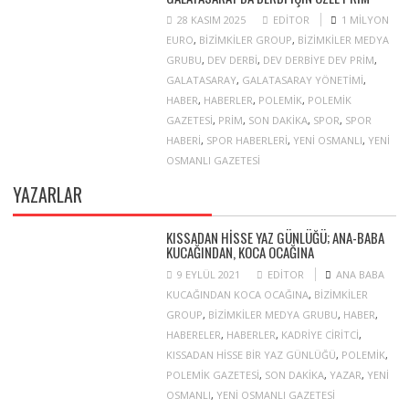
28 KASIM 2025
EDITOR
1 MILYON
EURO
,
BIZIMKILER GROUP
,
BIZIMKILER MEDYA
GRUBU
,
DEV DERBI
,
DEV DERBIYE DEV PRIM
,
GALATASARAY
,
GALATASARAY YÖNETIMI
,
HABER
,
HABERLER
,
POLEMIK
,
POLEMIK
GAZETESI
,
PRIM
,
SON DAKIKA
,
SPOR
,
SPOR
HABERI
,
SPOR HABERLERI
,
YENI OSMANLI
,
YENI
OSMANLI GAZETESI
YAZARLAR
KISSADAN HISSE YAZ GÜNLÜĞÜ; ANA-BABA
KUCAĞINDAN, KOCA OCAĞINA
9 EYLÜL 2021
EDITOR
ANA BABA
KUCAĞINDAN KOCA OCAĞINA
,
BIZIMKILER
GROUP
,
BIZIMKILER MEDYA GRUBU
,
HABER
,
HABERELER
,
HABERLER
,
KADRIYE CIRITCI
,
KISSADAN HISSE BIR YAZ GÜNLÜĞÜ
,
POLEMIK
,
POLEMIK GAZETESI
,
SON DAKIKA
,
YAZAR
,
YENI
OSMANLI
,
YENI OSMANLI GAZETESI