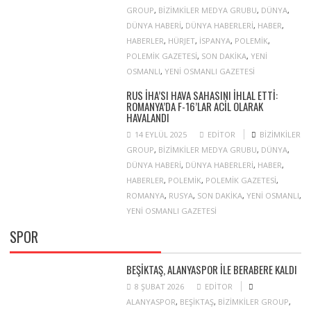
GROUP
,
BIZIMKILER MEDYA GRUBU
,
DÜNYA
,
DÜNYA HABERI
,
DÜNYA HABERLERI
,
HABER
,
HABERLER
,
HÜRJET
,
ISPANYA
,
POLEMIK
,
POLEMIK GAZETESI
,
SON DAKIKA
,
YENI
OSMANLI
,
YENI OSMANLI GAZETESI
RUS İHA’SI HAVA SAHASINI IHLAL ETTI:
ROMANYA’DA F-16’LAR ACIL OLARAK
HAVALANDI
14 EYLÜL 2025
EDITOR
BIZIMKILER
GROUP
,
BIZIMKILER MEDYA GRUBU
,
DÜNYA
,
DÜNYA HABERI
,
DÜNYA HABERLERI
,
HABER
,
HABERLER
,
POLEMIK
,
POLEMIK GAZETESI
,
ROMANYA
,
RUSYA
,
SON DAKIKA
,
YENI OSMANLI
,
YENI OSMANLI GAZETESI
SPOR
BEŞIKTAŞ, ALANYASPOR ILE BERABERE KALDI
8 ŞUBAT 2026
EDITOR
ALANYASPOR
,
BEŞIKTAŞ
,
BIZIMKILER GROUP
,