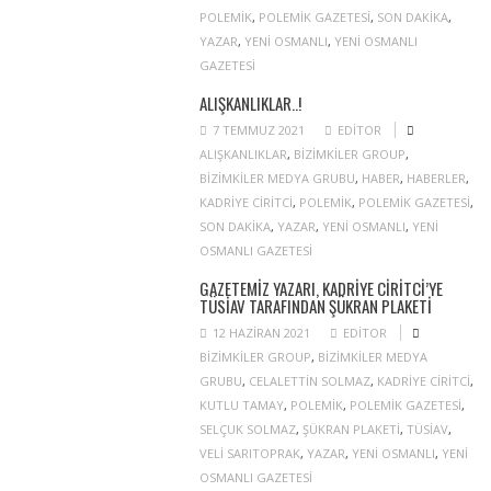
POLEMIK
,
POLEMIK GAZETESI
,
SON DAKIKA
,
YAZAR
,
YENI OSMANLI
,
YENI OSMANLI
GAZETESI
ALIŞKANLIKLAR..!
7 TEMMUZ 2021
EDITOR
ALIŞKANLIKLAR
,
BIZIMKILER GROUP
,
BIZIMKILER MEDYA GRUBU
,
HABER
,
HABERLER
,
KADRIYE CIRITCI
,
POLEMIK
,
POLEMIK GAZETESI
,
SON DAKIKA
,
YAZAR
,
YENI OSMANLI
,
YENI
OSMANLI GAZETESI
GAZETEMIZ YAZARI, KADRIYE CIRITCI’YE
TÜSİAV TARAFINDAN ŞÜKRAN PLAKETI
12 HAZIRAN 2021
EDITOR
BIZIMKILER GROUP
,
BIZIMKILER MEDYA
GRUBU
,
CELALETTIN SOLMAZ
,
KADRIYE CIRITCI
,
KUTLU TAMAY
,
POLEMIK
,
POLEMIK GAZETESI
,
SELÇUK SOLMAZ
,
ŞÜKRAN PLAKETI
,
TÜSIAV
,
VELI SARITOPRAK
,
YAZAR
,
YENI OSMANLI
,
YENI
OSMANLI GAZETESI