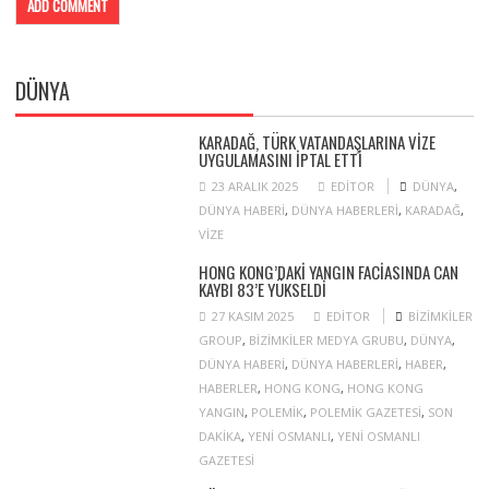
DÜNYA
KARADAĞ, TÜRK VATANDAŞLARINA VIZE
UYGULAMASINI IPTAL ETTI
23 ARALIK 2025
EDITOR
DÜNYA
,
DÜNYA HABERI
,
DÜNYA HABERLERI
,
KARADAĞ
,
VIZE
HONG KONG’DAKI YANGIN FACIASINDA CAN
KAYBI 83’E YÜKSELDI
27 KASIM 2025
EDITOR
BIZIMKILER
GROUP
,
BIZIMKILER MEDYA GRUBU
,
DÜNYA
,
DÜNYA HABERI
,
DÜNYA HABERLERI
,
HABER
,
HABERLER
,
HONG KONG
,
HONG KONG
YANGIN
,
POLEMIK
,
POLEMIK GAZETESI
,
SON
DAKIKA
,
YENI OSMANLI
,
YENI OSMANLI
GAZETESI