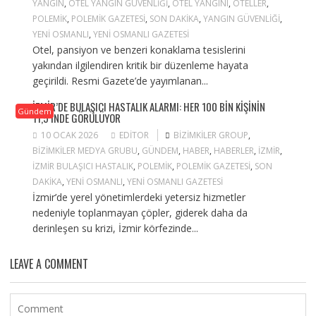
YANGIN
,
OTEL YANGIN GÜVENLIĞI
,
OTEL YANGINI
,
OTELLER
,
POLEMIK
,
POLEMIK GAZETESI
,
SON DAKIKA
,
YANGIN GÜVENLIĞI
,
YENI OSMANLI
,
YENI OSMANLI GAZETESI
Otel, pansiyon ve benzeri konaklama tesislerini
yakından ilgilendiren kritik bir düzenleme hayata
geçirildi. Resmi Gazete’de yayımlanan...
İZMIR’DE BULAŞICI HASTALIK ALARMI: HER 100 BIN KIŞININ
Gündem
11,5’INDE GÖRÜLÜYOR
10 OCAK 2026
EDITOR
BIZIMKILER GROUP
,
BIZIMKILER MEDYA GRUBU
,
GÜNDEM
,
HABER
,
HABERLER
,
IZMIR
,
IZMIR BULAŞICI HASTALIK
,
POLEMIK
,
POLEMIK GAZETESI
,
SON
DAKIKA
,
YENI OSMANLI
,
YENI OSMANLI GAZETESI
İzmir’de yerel yönetimlerdeki yetersiz hizmetler
nedeniyle toplanmayan çöpler, giderek daha da
derinleşen su krizi, İzmir körfezinde...
LEAVE A COMMENT