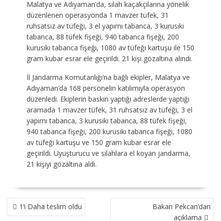
Malatya ve Adıyaman’da, silah kaçakçılarına yönelik
düzenlenen operasyonda 1 mavzer tüfek, 31
ruhsatsız av tüfeği, 3 el yapımı tabanca, 3 kurusıkı
tabanca, 88 tüfek fişeği, 940 tabanca fişeği, 200
kurusıkı tabanca fişeği, 1080 av tüfeği kartuşu ile 150
gram kubar esrar ele geçirildi. 21 kişi gözaltına alındı.
İl Jandarma Komutanlığı’na bağlı ekipler, Malatya ve
Adıyaman’da 168 personelin katılımıyla operasyon
düzenledi. Ekiplerin baskın yaptığı adreslerde yaptığı
aramada 1 mavzer tüfek, 31 ruhsatsız av tüfeği, 3 el
yapımı tabanca, 3 kurusıkı tabanca, 88 tüfek fişeği,
940 tabanca fişeği, 200 kurusıkı tabanca fişeği, 1080
av tüfeği kartuşu ve 150 gram kubar esrar ele
geçirildi. Uyuşturucu ve silahlara el koyan jandarma,
21 kişiyi gözaltına aldı.
YAZI
1’i Daha teslim oldu
Bakan Pekcan’dan
GEZINMESI
açıklama