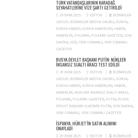
TÜRK VATANDAŞLARININ KARADAĞ
SEYAHATLERINE VIZE ŞARTI GETIRILDI
29 EKIM 2025
EDITOR
BIZIMKILER
GROUP
,
BIZIMKILER MEDYA GRUBU
,
DÜNYA
,
DÜNYA HABERI
,
DÜNYA HABERLERI
,
HABER
,
HABERLER
,
POLEMIK
,
POLEMIK GAZETESI
,
SON
DAKIKA
,
VIZE
,
YENI OSMANLI
,
YENI OSMANLI
GAZETESI
RUSYA DEVLET BAŞKANI PUTIN: NÜKLEER
INSANSIZ SUALTI ARACI TEST EDILDI
29 EKIM 2025
EDITOR
BIZIMKILER
GROUP
,
BIZIMKILER MEDYA GRUBU
,
DÜNYA
,
DÜNYA HABERI
,
DÜNYA HABERLERI
,
HABER
,
HABERLER
,
NÜKLEER INSANSIZ SUALTI ARACI
,
POLEMIK
,
POLEMIK GAZETESI
,
PUTIN
,
RUSYA
DEVLET BAŞKANI VLADIMIR PUTIN
,
SON DAKIKA
,
YENI OSMANLI
,
YENI OSMANLI GAZETESI
İSPANYA, HÜRJET’IN SATIN ALIMINI
ONAYLADI
29 EKIM 2025
EDITOR
BIZIMKILER