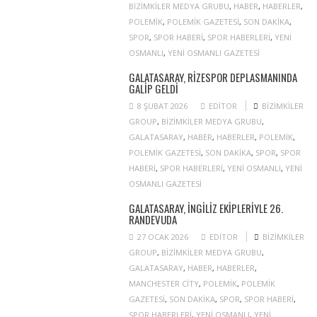
BIZIMKILER MEDYA GRUBU
,
HABER
,
HABERLER
,
POLEMIK
,
POLEMIK GAZETESI
,
SON DAKIKA
,
SPOR
,
SPOR HABERI
,
SPOR HABERLERI
,
YENI
OSMANLI
,
YENI OSMANLI GAZETESI
GALATASARAY, RIZESPOR DEPLASMANINDA
GALIP GELDI
8 ŞUBAT 2026
EDITOR
BIZIMKILER
GROUP
,
BIZIMKILER MEDYA GRUBU
,
GALATASARAY
,
HABER
,
HABERLER
,
POLEMIK
,
POLEMIK GAZETESI
,
SON DAKIKA
,
SPOR
,
SPOR
HABERI
,
SPOR HABERLERI
,
YENI OSMANLI
,
YENI
OSMANLI GAZETESI
GALATASARAY, İNGILIZ EKIPLERIYLE 26.
RANDEVUDA
27 OCAK 2026
EDITOR
BIZIMKILER
GROUP
,
BIZIMKILER MEDYA GRUBU
,
GALATASARAY
,
HABER
,
HABERLER
,
MANCHESTER CITY
,
POLEMIK
,
POLEMIK
GAZETESI
,
SON DAKIKA
,
SPOR
,
SPOR HABERI
,
SPOR HABERLERI
,
YENI OSMANLI
,
YENI