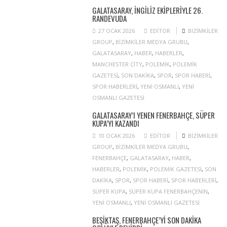
GALATASARAY, İNGILIZ EKIPLERIYLE 26.
RANDEVUDA
27 OCAK 2026
EDITOR
BIZIMKILER
GROUP
,
BIZIMKILER MEDYA GRUBU
,
GALATASARAY
,
HABER
,
HABERLER
,
MANCHESTER CITY
,
POLEMIK
,
POLEMIK
GAZETESI
,
SON DAKIKA
,
SPOR
,
SPOR HABERI
,
SPOR HABERLERI
,
YENI OSMANLI
,
YENI
OSMANLI GAZETESI
GALATASARAY’I YENEN FENERBAHÇE, SÜPER
KUPA’YI KAZANDI
10 OCAK 2026
EDITOR
BIZIMKILER
GROUP
,
BIZIMKILER MEDYA GRUBU
,
FENERBAHÇE
,
GALATASARAY
,
HABER
,
HABERLER
,
POLEMIK
,
POLEMIK GAZETESI
,
SON
DAKIKA
,
SPOR
,
SPOR HABERI
,
SPOR HABERLERI
,
SÜPER KUPA
,
SÜPER KUPA FENERBAHÇENIN
,
YENI OSMANLI
,
YENI OSMANLI GAZETESI
BEŞIKTAŞ, FENERBAHÇE’YI SON DAKIKA