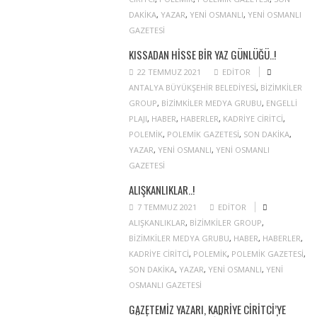
DAKIKA
,
YAZAR
,
YENI OSMANLI
,
YENI OSMANLI
GAZETESI
KISSADAN HISSE BIR YAZ GÜNLÜĞÜ..!
22 TEMMUZ 2021
EDITOR
ANTALYA BÜYÜKŞEHIR BELEDIYESI
,
BIZIMKILER
GROUP
,
BIZIMKILER MEDYA GRUBU
,
ENGELLI
PLAJI
,
HABER
,
HABERLER
,
KADRIYE CIRITCI
,
POLEMIK
,
POLEMIK GAZETESI
,
SON DAKIKA
,
YAZAR
,
YENI OSMANLI
,
YENI OSMANLI
GAZETESI
ALIŞKANLIKLAR..!
7 TEMMUZ 2021
EDITOR
ALIŞKANLIKLAR
,
BIZIMKILER GROUP
,
BIZIMKILER MEDYA GRUBU
,
HABER
,
HABERLER
,
KADRIYE CIRITCI
,
POLEMIK
,
POLEMIK GAZETESI
,
SON DAKIKA
,
YAZAR
,
YENI OSMANLI
,
YENI
OSMANLI GAZETESI
GAZETEMIZ YAZARI, KADRIYE CIRITCI’YE