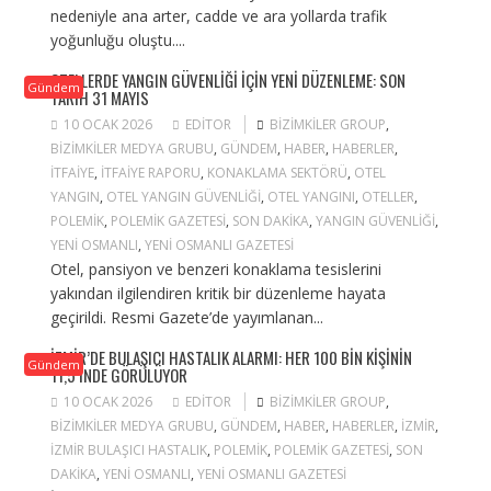
nedeniyle ana arter, cadde ve ara yollarda trafik
yoğunluğu oluştu....
OTELLERDE YANGIN GÜVENLIĞI IÇIN YENI DÜZENLEME: SON
Gündem
TARIH 31 MAYIS
10 OCAK 2026
EDITOR
BIZIMKILER GROUP
,
BIZIMKILER MEDYA GRUBU
,
GÜNDEM
,
HABER
,
HABERLER
,
ITFAIYE
,
ITFAIYE RAPORU
,
KONAKLAMA SEKTÖRÜ
,
OTEL
YANGIN
,
OTEL YANGIN GÜVENLIĞI
,
OTEL YANGINI
,
OTELLER
,
POLEMIK
,
POLEMIK GAZETESI
,
SON DAKIKA
,
YANGIN GÜVENLIĞI
,
YENI OSMANLI
,
YENI OSMANLI GAZETESI
Otel, pansiyon ve benzeri konaklama tesislerini
yakından ilgilendiren kritik bir düzenleme hayata
geçirildi. Resmi Gazete’de yayımlanan...
İZMIR’DE BULAŞICI HASTALIK ALARMI: HER 100 BIN KIŞININ
Gündem
11,5’INDE GÖRÜLÜYOR
10 OCAK 2026
EDITOR
BIZIMKILER GROUP
,
BIZIMKILER MEDYA GRUBU
,
GÜNDEM
,
HABER
,
HABERLER
,
IZMIR
,
IZMIR BULAŞICI HASTALIK
,
POLEMIK
,
POLEMIK GAZETESI
,
SON
DAKIKA
,
YENI OSMANLI
,
YENI OSMANLI GAZETESI