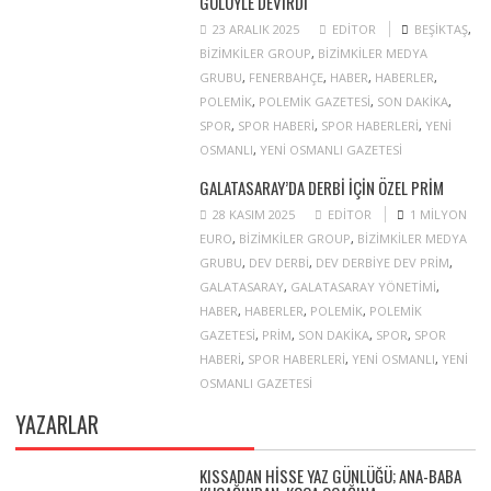
GOLÜYLE DEVIRDI
23 ARALIK 2025
EDITOR
BEŞIKTAŞ
,
BIZIMKILER GROUP
,
BIZIMKILER MEDYA
GRUBU
,
FENERBAHÇE
,
HABER
,
HABERLER
,
POLEMIK
,
POLEMIK GAZETESI
,
SON DAKIKA
,
SPOR
,
SPOR HABERI
,
SPOR HABERLERI
,
YENI
OSMANLI
,
YENI OSMANLI GAZETESI
GALATASARAY’DA DERBI IÇIN ÖZEL PRIM
28 KASIM 2025
EDITOR
1 MILYON
EURO
,
BIZIMKILER GROUP
,
BIZIMKILER MEDYA
GRUBU
,
DEV DERBI
,
DEV DERBIYE DEV PRIM
,
GALATASARAY
,
GALATASARAY YÖNETIMI
,
HABER
,
HABERLER
,
POLEMIK
,
POLEMIK
GAZETESI
,
PRIM
,
SON DAKIKA
,
SPOR
,
SPOR
HABERI
,
SPOR HABERLERI
,
YENI OSMANLI
,
YENI
OSMANLI GAZETESI
YAZARLAR
KISSADAN HISSE YAZ GÜNLÜĞÜ; ANA-BABA