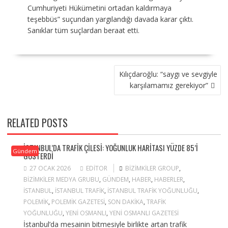
Cumhuriyeti Hükümetini ortadan kaldırmaya
teşebbüs” suçundan yargılandığı davada karar çıktı.
Sanıklar tüm suçlardan beraat etti.
YAZI
Kılıçdaroğlu: “saygı ve sevgiyle
GEZINMESI
karşılamamız gerekiyor”
RELATED POSTS
İSTANBUL’DA TRAFIK ÇILESI: YOĞUNLUK HARITASI YÜZDE 85’I
Gündem
GÖSTERDI
27 OCAK 2026
EDITOR
BIZIMKILER GROUP
,
BIZIMKILER MEDYA GRUBU
,
GÜNDEM
,
HABER
,
HABERLER
,
ISTANBUL
,
ISTANBUL TRAFIK
,
ISTANBUL TRAFIK YOĞUNLUĞU
,
POLEMIK
,
POLEMIK GAZETESI
,
SON DAKIKA
,
TRAFIK
YOĞUNLUĞU
,
YENI OSMANLI
,
YENI OSMANLI GAZETESI
İstanbul’da mesainin bitmesiyle birlikte artan trafik