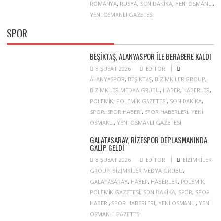
ROMANYA
,
RUSYA
,
SON DAKIKA
,
YENI OSMANLI
,
YENI OSMANLI GAZETESI
SPOR
BEŞIKTAŞ, ALANYASPOR ILE BERABERE KALDI
8 ŞUBAT 2026
EDITOR
ALANYASPOR
,
BEŞIKTAŞ
,
BIZIMKILER GROUP
,
BIZIMKILER MEDYA GRUBU
,
HABER
,
HABERLER
,
POLEMIK
,
POLEMIK GAZETESI
,
SON DAKIKA
,
SPOR
,
SPOR HABERI
,
SPOR HABERLERI
,
YENI
OSMANLI
,
YENI OSMANLI GAZETESI
GALATASARAY, RIZESPOR DEPLASMANINDA
GALIP GELDI
8 ŞUBAT 2026
EDITOR
BIZIMKILER
GROUP
,
BIZIMKILER MEDYA GRUBU
,
GALATASARAY
,
HABER
,
HABERLER
,
POLEMIK
,
POLEMIK GAZETESI
,
SON DAKIKA
,
SPOR
,
SPOR
HABERI
,
SPOR HABERLERI
,
YENI OSMANLI
,
YENI
OSMANLI GAZETESI