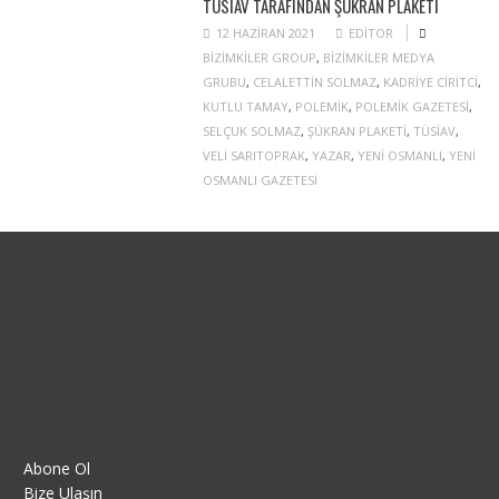
TÜSİAV TARAFINDAN ŞÜKRAN PLAKETI
12 HAZIRAN 2021
EDITOR
BIZIMKILER GROUP
,
BIZIMKILER MEDYA
GRUBU
,
CELALETTIN SOLMAZ
,
KADRIYE CIRITCI
,
KUTLU TAMAY
,
POLEMIK
,
POLEMIK GAZETESI
,
SELÇUK SOLMAZ
,
ŞÜKRAN PLAKETI
,
TÜSIAV
,
VELI SARITOPRAK
,
YAZAR
,
YENI OSMANLI
,
YENI
OSMANLI GAZETESI
Abone Ol
Bize Ulaşın