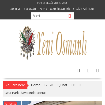
Skip
PERŞEMBE, AĞUSTOS 6, 2026
to
ABONE OL
BIZE ULAŞIN
KÜNYE
YAYIN İLKELERIMIZ
GIZLILIK POLITIKASI
content
You are here
Home
2020
Şubat
18
Gezi Parkı davasında sonuç !
Gündem