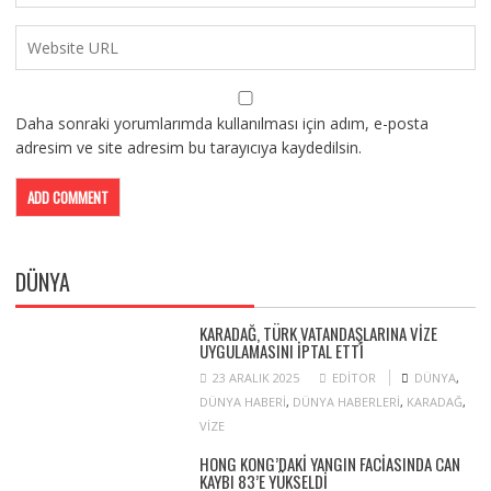
Daha sonraki yorumlarımda kullanılması için adım, e-posta
adresim ve site adresim bu tarayıcıya kaydedilsin.
DÜNYA
KARADAĞ, TÜRK VATANDAŞLARINA VIZE
UYGULAMASINI IPTAL ETTI
23 ARALIK 2025
EDITOR
DÜNYA
,
DÜNYA HABERI
,
DÜNYA HABERLERI
,
KARADAĞ
,
VIZE
HONG KONG’DAKI YANGIN FACIASINDA CAN
KAYBI 83’E YÜKSELDI