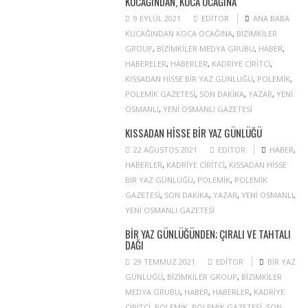
KUCAĞINDAN, KOCA OCAĞINA
9 EYLÜL 2021
EDITOR
ANA BABA
KUCAĞINDAN KOCA OCAĞINA
,
BIZIMKILER
GROUP
,
BIZIMKILER MEDYA GRUBU
,
HABER
,
HABERELER
,
HABERLER
,
KADRIYE CIRITCI
,
KISSADAN HISSE BIR YAZ GÜNLÜĞÜ
,
POLEMIK
,
POLEMIK GAZETESI
,
SON DAKIKA
,
YAZAR
,
YENI
OSMANLI
,
YENI OSMANLI GAZETESI
KISSADAN HISSE BIR YAZ GÜNLÜĞÜ
22 AĞUSTOS 2021
EDITOR
HABER
,
HABERLER
,
KADRIYE CIRITCI
,
KISSADAN HISSE
BIR YAZ GÜNLÜĞÜ
,
POLEMIK
,
POLEMIK
GAZETESI
,
SON DAKIKA
,
YAZAR
,
YENI OSMANLI
,
YENI OSMANLI GAZETESI
BIR YAZ GÜNLÜĞÜNDEN; ÇIRALI VE TAHTALI
DAĞI
29 TEMMUZ 2021
EDITOR
BIR YAZ
GÜNLÜĞÜ
,
BIZIMKILER GROUP
,
BIZIMKILER
MEDYA GRUBU
,
HABER
,
HABERLER
,
KADRIYE
CIRITCI
,
POLEMIK
,
POLEMIK GAZETESI
,
SON