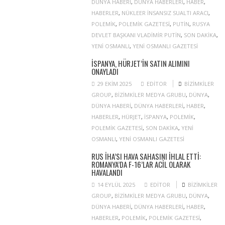
DÜNYA HABERI
,
DÜNYA HABERLERI
,
HABER
,
HABERLER
,
NÜKLEER INSANSIZ SUALTI ARACI
,
POLEMIK
,
POLEMIK GAZETESI
,
PUTIN
,
RUSYA
DEVLET BAŞKANI VLADIMIR PUTIN
,
SON DAKIKA
,
YENI OSMANLI
,
YENI OSMANLI GAZETESI
İSPANYA, HÜRJET’IN SATIN ALIMINI
ONAYLADI
29 EKIM 2025
EDITOR
BIZIMKILER
GROUP
,
BIZIMKILER MEDYA GRUBU
,
DÜNYA
,
DÜNYA HABERI
,
DÜNYA HABERLERI
,
HABER
,
HABERLER
,
HÜRJET
,
ISPANYA
,
POLEMIK
,
POLEMIK GAZETESI
,
SON DAKIKA
,
YENI
OSMANLI
,
YENI OSMANLI GAZETESI
RUS İHA’SI HAVA SAHASINI IHLAL ETTI:
ROMANYA’DA F-16’LAR ACIL OLARAK
HAVALANDI
14 EYLÜL 2025
EDITOR
BIZIMKILER
GROUP
,
BIZIMKILER MEDYA GRUBU
,
DÜNYA
,
DÜNYA HABERI
,
DÜNYA HABERLERI
,
HABER
,
HABERLER
,
POLEMIK
,
POLEMIK GAZETESI
,