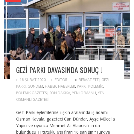
GEZI PARKI DAVASINDA SONUÇ !
18 ŞUBAT 2020
EDITOR
BERAAT ETTI
,
GEZI
PARKI
,
GÜNDEM
,
HABER
,
HABERLER
,
PARKI
,
POLEMIK
,
POLEMIK GAZETESI
,
SON DAKIKA
,
YENI OSMANLI
,
YENI
OSMANLI GAZETESI
Gezi Parkı eylemlerine ilişkin aralarında iş adamı
Osman Kavala, gazeteci Can Dündar, Ayşe Mücella
Yapıcı ve oyuncu Mehmet Ali Alabora’nın da
bulunduğu 1’i tutuklu 6’sı firari 16 sanığın “Türkiye