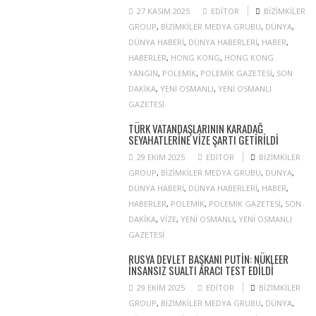
27 KASIM 2025
EDITOR
BIZIMKILER
GROUP
,
BIZIMKILER MEDYA GRUBU
,
DÜNYA
,
DÜNYA HABERI
,
DÜNYA HABERLERI
,
HABER
,
HABERLER
,
HONG KONG
,
HONG KONG
YANGIN
,
POLEMIK
,
POLEMIK GAZETESI
,
SON
DAKIKA
,
YENI OSMANLI
,
YENI OSMANLI
GAZETESI
TÜRK VATANDAŞLARININ KARADAĞ
SEYAHATLERINE VIZE ŞARTI GETIRILDI
29 EKIM 2025
EDITOR
BIZIMKILER
GROUP
,
BIZIMKILER MEDYA GRUBU
,
DÜNYA
,
DÜNYA HABERI
,
DÜNYA HABERLERI
,
HABER
,
HABERLER
,
POLEMIK
,
POLEMIK GAZETESI
,
SON
DAKIKA
,
VIZE
,
YENI OSMANLI
,
YENI OSMANLI
GAZETESI
RUSYA DEVLET BAŞKANI PUTIN: NÜKLEER
INSANSIZ SUALTI ARACI TEST EDILDI
29 EKIM 2025
EDITOR
BIZIMKILER
GROUP
,
BIZIMKILER MEDYA GRUBU
,
DÜNYA
,