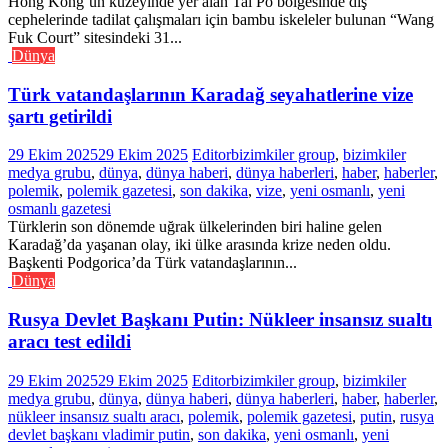
Hong Kong’un kuzeyinde yer alan Tai Po bölgesinde dış
cephelerinde tadilat çalışmaları için bambu iskeleler bulunan “Wang
Fuk Court” sitesindeki 31...
Dünya
Türk vatandaşlarının Karadağ seyahatlerine vize
şartı getirildi
29 Ekim 2025
29 Ekim 2025
Editor
bizimkiler group
,
bizimkiler
medya grubu
,
dünya
,
dünya haberi
,
dünya haberleri
,
haber
,
haberler
,
polemik
,
polemik gazetesi
,
son dakika
,
vize
,
yeni osmanlı
,
yeni
osmanlı gazetesi
Türklerin son dönemde uğrak ülkelerinden biri haline gelen
Karadağ’da yaşanan olay, iki ülke arasında krize neden oldu.
Başkenti Podgorica’da Türk vatandaşlarının...
Dünya
Rusya Devlet Başkanı Putin: Nükleer insansız sualtı
aracı test edildi
29 Ekim 2025
29 Ekim 2025
Editor
bizimkiler group
,
bizimkiler
medya grubu
,
dünya
,
dünya haberi
,
dünya haberleri
,
haber
,
haberler
,
nükleer insansız sualtı aracı
,
polemik
,
polemik gazetesi
,
putin
,
rusya
devlet başkanı vladimir putin
,
son dakika
,
yeni osmanlı
,
yeni