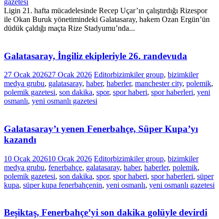
gazetesi
Ligin 21. hafta mücadelesinde Recep Uçar’ın çalıştırdığı Rizespor
ile Okan Buruk yönetimindeki Galatasaray, hakem Ozan Ergün’ün
düdük çaldığı maçta Rize Stadyumu’nda...
Galatasaray, İngiliz ekipleriyle 26. randevuda
27 Ocak 2026
27 Ocak 2026
Editor
bizimkiler group
,
bizimkiler
medya grubu
,
galatasaray
,
haber
,
haberler
,
manchester city
,
polemik
,
polemik gazetesi
,
son dakika
,
spor
,
spor haberi
,
spor haberleri
,
yeni
osmanlı
,
yeni osmanlı gazetesi
Galatasaray’ı yenen Fenerbahçe, Süper Kupa’yı
kazandı
10 Ocak 2026
10 Ocak 2026
Editor
bizimkiler group
,
bizimkiler
medya grubu
,
fenerbahçe
,
galatasaray
,
haber
,
haberler
,
polemik
,
polemik gazetesi
,
son dakika
,
spor
,
spor haberi
,
spor haberleri
,
süper
kupa
,
süper kupa fenerbahçenin
,
yeni osmanlı
,
yeni osmanlı gazetesi
Beşiktaş, Fenerbahçe’yi son dakika golüyle devirdi