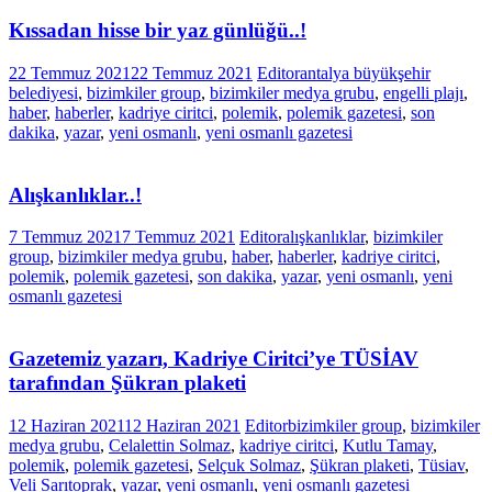
Kıssadan hisse bir yaz günlüğü..!
22 Temmuz 2021
22 Temmuz 2021
Editor
antalya büyükşehir
belediyesi
,
bizimkiler group
,
bizimkiler medya grubu
,
engelli plajı
,
haber
,
haberler
,
kadriye ciritci
,
polemik
,
polemik gazetesi
,
son
dakika
,
yazar
,
yeni osmanlı
,
yeni osmanlı gazetesi
Alışkanlıklar..!
7 Temmuz 2021
7 Temmuz 2021
Editor
alışkanlıklar
,
bizimkiler
group
,
bizimkiler medya grubu
,
haber
,
haberler
,
kadriye ciritci
,
polemik
,
polemik gazetesi
,
son dakika
,
yazar
,
yeni osmanlı
,
yeni
osmanlı gazetesi
Gazetemiz yazarı, Kadriye Ciritci’ye TÜSİAV
tarafından Şükran plaketi
12 Haziran 2021
12 Haziran 2021
Editor
bizimkiler group
,
bizimkiler
medya grubu
,
Celalettin Solmaz
,
kadriye ciritci
,
Kutlu Tamay
,
polemik
,
polemik gazetesi
,
Selçuk Solmaz
,
Şükran plaketi
,
Tüsiav
,
Veli Sarıtoprak
,
yazar
,
yeni osmanlı
,
yeni osmanlı gazetesi