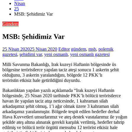
Nisan
25
MSB: Şehidimiz Var
Gündem
MSB: Şehidimiz Var
25 Nisan 2020
25 Nisan 2020
Editor
gündem
,
msb
,
polemik
gazetesi
,
şehidimi var
,
yeni osmanlı
,
yeni osmanlı gazetesi
Milli Savunma Bakanlığı, Irak kuzeyi Haftanin bölgesinde üs
bölgesine teröristlerce yapılan taciz ateşi sonucu 1 askerin şehit
olduğunu, 3 askerin yaralandığını, bölgede 12 PKK’lı
teröristin etkisiz hale getirildiğini duyurdu.
Bakanlıktan yapılan yazılı açıklamada “Irak kuzeyi Haftanin
bölgesinde, 25 Nisan 2020 tarihinde PKK’lı bölücü teröristlerce
havan ile yapılan taciz atışı neticesinde, 1 kahraman silah
arkadaşımız şehit olmuş, 1’i ağır olmak üzere 3 kahraman silah
arkadaşımız yaralanmıştır. Bölgede tespit edilen hedefler derhal
Hava Kuvvetleri unsurlarımız ve ateş destek vasıtalarımız ile yoğun
şekilde ateş altına alınarak gerekli karşılık verilmiş, hedefler tahrip
edilmiş ve bölücü terör örgütü mensubu 12 terörist etkisiz hale