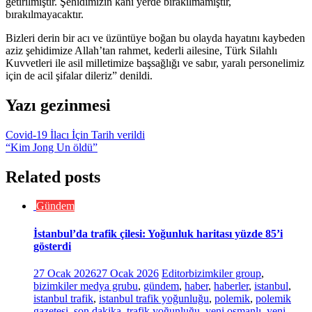
getirilmiştir. Şehidimizin kanı yerde bırakılmamıştır,
bırakılmayacaktır.
Bizleri derin bir acı ve üzüntüye boğan bu olayda hayatını kaybeden
aziz şehidimize Allah’tan rahmet, kederli ailesine, Türk Silahlı
Kuvvetleri ile asil milletimize başsağlığı ve sabır, yaralı personelimiz
için de acil şifalar dileriz” denildi.
Yazı gezinmesi
Covid-19 İlacı İçin Tarih verildi
“Kim Jong Un öldü”
Related posts
Gündem
İstanbul’da trafik çilesi: Yoğunluk haritası yüzde 85’i
gösterdi
27 Ocak 2026
27 Ocak 2026
Editor
bizimkiler group
,
bizimkiler medya grubu
,
gündem
,
haber
,
haberler
,
istanbul
,
istanbul trafik
,
istanbul trafik yoğunluğu
,
polemik
,
polemik
gazetesi
,
son dakika
,
trafik yoğunluğu
,
yeni osmanlı
,
yeni