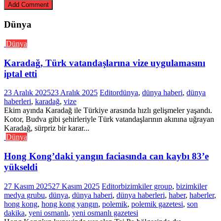
Dünya
Dünya
Karadağ, Türk vatandaşlarına vize uygulamasını
iptal etti
23 Aralık 2025
23 Aralık 2025
Editor
dünya
,
dünya haberi
,
dünya
haberleri
,
karadağ
,
vize
Ekim ayında Karadağ ile Türkiye arasında hızlı gelişmeler yaşandı.
Kotor, Budva gibi şehirleriyle Türk vatandaşlarının akınına uğrayan
Karadağ, sürpriz bir karar...
Dünya
Hong Kong’daki yangın faciasında can kaybı 83’e
yükseldi
27 Kasım 2025
27 Kasım 2025
Editor
bizimkiler group
,
bizimkiler
medya grubu
,
dünya
,
dünya haberi
,
dünya haberleri
,
haber
,
haberler
,
hong kong
,
hong kong yangın
,
polemik
,
polemik gazetesi
,
son
dakika
,
yeni osmanlı
,
yeni osmanlı gazetesi