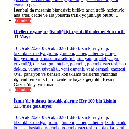
osmanlı gazetesi
İstanbul’da mesainin bitmesiyle birlikte artan trafik nedeniyle
ana arter, cadde ve ara yollarda trafik yoğunluğu oluştu....
Gündem
Otellerde yangın güvenliği için yeni düzenleme: Son tarih
31 Mayıs
10 Ocak 2026
10 Ocak 2026
Editor
bizimkiler group
,
bizimkiler medya grubu
,
gündem
,
haber
,
haberler
,
itfaiye
,
itfaiye raporu
,
konaklama sektörü
,
otel yangın
,
otel yangın
güvenliği
,
otel yangını
,
oteller
,
polemik
,
polemik gazetesi
,
son
dakika
,
yangın güvenliği
,
yeni osmanlı
,
yeni osmanlı gazetesi
Otel, pansiyon ve benzeri konaklama tesislerini yakından
ilgilendiren kritik bir düzenleme hayata geçirildi. Resmi
Gazete’de yayımlanan...
Gündem
İzmir’de bulaşıcı hastalık alarmı: Her 100 bin kişinin
11,5’inde görülüyor
10 Ocak 2026
10 Ocak 2026
Editor
bizimkiler group
,
bizimkiler medya grubu
,
gündem
,
haber
,
haberler
,
izmir
,
izmir
bulaşıcı hastalık
,
polemik
,
polemik gazetesi
,
son dakika
,
yeni