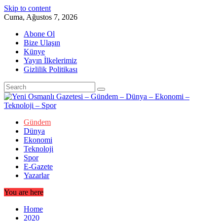
Skip to content
Cuma, Ağustos 7, 2026
Abone Ol
Bize Ulaşın
Künye
Yayın İlkelerimiz
Gizlilik Politikası
Gündem
Dünya
Ekonomi
Teknoloji
Spor
E-Gazete
Yazarlar
You are here
Home
2020