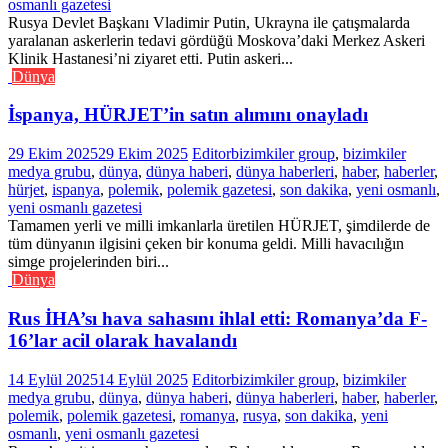
osmanlı gazetesi
Rusya Devlet Başkanı Vladimir Putin, Ukrayna ile çatışmalarda
yaralanan askerlerin tedavi gördüğü Moskova’daki Merkez Askeri
Klinik Hastanesi’ni ziyaret etti. Putin askeri...
Dünya
İspanya, HÜRJET’in satın alımını onayladı
29 Ekim 2025
29 Ekim 2025
Editor
bizimkiler group
,
bizimkiler
medya grubu
,
dünya
,
dünya haberi
,
dünya haberleri
,
haber
,
haberler
,
hürjet
,
ispanya
,
polemik
,
polemik gazetesi
,
son dakika
,
yeni osmanlı
,
yeni osmanlı gazetesi
Tamamen yerli ve milli imkanlarla üretilen HÜRJET, şimdilerde de
tüm dünyanın ilgisini çeken bir konuma geldi. Milli havacılığın
simge projelerinden biri...
Dünya
Rus İHA’sı hava sahasını ihlal etti: Romanya’da F-
16’lar acil olarak havalandı
14 Eylül 2025
14 Eylül 2025
Editor
bizimkiler group
,
bizimkiler
medya grubu
,
dünya
,
dünya haberi
,
dünya haberleri
,
haber
,
haberler
,
polemik
,
polemik gazetesi
,
romanya
,
rusya
,
son dakika
,
yeni
osmanlı
,
yeni osmanlı gazetesi