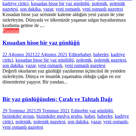
kadriye ciritci
,
kıssadan hisse bir yaz günlüğü
,
polemik
,
polemik
gazetesi
,
son dakika
,
yazar
,
yeni osmanlı
,
yeni osmanlı gazetesi
Kıssadan hisse yaz serisinde kaleme aldığım yeni yazım ile yine
sizlerleyim. Dünyada ve ülkemizde yaşanan salgın hayatlarımıza
kısıtlama getirse de ,...
Yazarlar
Kıssadan hisse bir yaz günlüğü
22 Ağustos 2021
22 Ağustos 2021
Editor
haber
,
haberler
,
kadriye
ciritci
,
kıssadan hisse bir yaz günlüğü
,
polemik
,
polemik gazetesi
,
son dakika
,
yazar
,
yeni osmanlı
,
yeni osmanlı gazetesi
Değerli okurlarım yaz günlüğü yazılarımın üçüncüsü ile yeniden
sizlerleyim. Dünya ve insanlık yaşamakta olduğu çağın en zor
dönemlerini yaşıyor. Bir yandan...
Bir yaz günlüğünden; Çıralı ve Tahtalı Dağı
29 Temmuz 2021
29 Temmuz 2021
Editor
bir yaz günlüğü
,
bizimkiler group
,
bizimkiler medya grubu
,
haber
,
haberler
,
kadriye
ciritci
,
polemik
,
polemik gazetesi
,
son dakika
,
yazar
,
yeni osmanlı
,
yeni osmanlı gazetesi