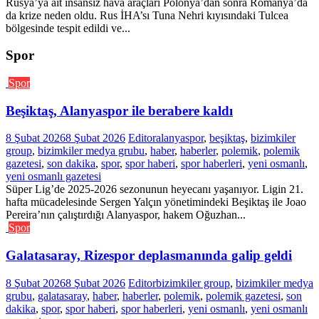
Rusya’ya ait insansız hava araçları Polonya’dan sonra Romanya’da
da krize neden oldu. Rus İHA’sı Tuna Nehri kıyısındaki Tulcea
bölgesinde tespit edildi ve...
Spor
Spor
Beşiktaş, Alanyaspor ile berabere kaldı
8 Şubat 2026
8 Şubat 2026
Editor
alanyaspor
,
beşiktaş
,
bizimkiler
group
,
bizimkiler medya grubu
,
haber
,
haberler
,
polemik
,
polemik
gazetesi
,
son dakika
,
spor
,
spor haberi
,
spor haberleri
,
yeni osmanlı
,
yeni osmanlı gazetesi
Süper Lig’de 2025-2026 sezonunun heyecanı yaşanıyor. Ligin 21.
hafta mücadelesinde Sergen Yalçın yönetimindeki Beşiktaş ile Joao
Pereira’nın çalıştırdığı Alanyaspor, hakem Oğuzhan...
Spor
Galatasaray, Rizespor deplasmanında galip geldi
8 Şubat 2026
8 Şubat 2026
Editor
bizimkiler group
,
bizimkiler medya
grubu
,
galatasaray
,
haber
,
haberler
,
polemik
,
polemik gazetesi
,
son
dakika
,
spor
,
spor haberi
,
spor haberleri
,
yeni osmanlı
,
yeni osmanlı