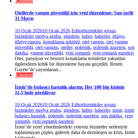
Gündem
Otellerde yangın güvenliği için yeni düzenleme: Son tarih
31 Mayıs
10 Ocak 2026
10 Ocak 2026
Editor
bizimkiler group
,
bizimkiler medya grubu
,
gündem
,
haber
,
haberler
,
itfaiye
,
itfaiye raporu
,
konaklama sektörü
,
otel yangın
,
otel yangın
güvenliği
,
otel yangını
,
oteller
,
polemik
,
polemik gazetesi
,
son
dakika
,
yangın güvenliği
,
yeni osmanlı
,
yeni osmanlı gazetesi
Otel, pansiyon ve benzeri konaklama tesislerini yakından
ilgilendiren kritik bir düzenleme hayata geçirildi. Resmi
Gazete’de yayımlanan...
Gündem
İzmir’de bulaşıcı hastalık alarmı: Her 100 bin kişinin
11,5’inde görülüyor
10 Ocak 2026
10 Ocak 2026
Editor
bizimkiler group
,
bizimkiler medya grubu
,
gündem
,
haber
,
haberler
,
izmir
,
izmir
bulaşıcı hastalık
,
polemik
,
polemik gazetesi
,
son dakika
,
yeni
osmanlı
,
yeni osmanlı gazetesi
İzmir’de yerel yönetimlerdeki yetersiz hizmetler nedeniyle
toplanmayan çöpler, giderek daha da derinleşen su krizi, İzmir
körfezinde...