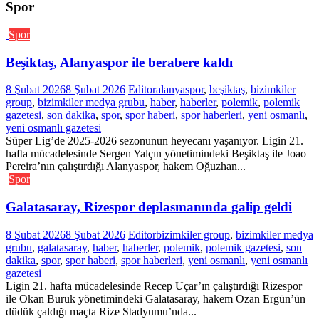
Spor
Spor
Beşiktaş, Alanyaspor ile berabere kaldı
8 Şubat 2026
8 Şubat 2026
Editor
alanyaspor
,
beşiktaş
,
bizimkiler
group
,
bizimkiler medya grubu
,
haber
,
haberler
,
polemik
,
polemik
gazetesi
,
son dakika
,
spor
,
spor haberi
,
spor haberleri
,
yeni osmanlı
,
yeni osmanlı gazetesi
Süper Lig’de 2025-2026 sezonunun heyecanı yaşanıyor. Ligin 21.
hafta mücadelesinde Sergen Yalçın yönetimindeki Beşiktaş ile Joao
Pereira’nın çalıştırdığı Alanyaspor, hakem Oğuzhan...
Spor
Galatasaray, Rizespor deplasmanında galip geldi
8 Şubat 2026
8 Şubat 2026
Editor
bizimkiler group
,
bizimkiler medya
grubu
,
galatasaray
,
haber
,
haberler
,
polemik
,
polemik gazetesi
,
son
dakika
,
spor
,
spor haberi
,
spor haberleri
,
yeni osmanlı
,
yeni osmanlı
gazetesi
Ligin 21. hafta mücadelesinde Recep Uçar’ın çalıştırdığı Rizespor
ile Okan Buruk yönetimindeki Galatasaray, hakem Ozan Ergün’ün
düdük çaldığı maçta Rize Stadyumu’nda...