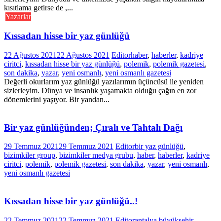
kısıtlama getirse de ,...
Yazarlar
Kıssadan hisse bir yaz günlüğü
22 Ağustos 2021
22 Ağustos 2021
Editor
haber
,
haberler
,
kadriye
ciritci
,
kıssadan hisse bir yaz günlüğü
,
polemik
,
polemik gazetesi
,
son dakika
,
yazar
,
yeni osmanlı
,
yeni osmanlı gazetesi
Değerli okurlarım yaz günlüğü yazılarımın üçüncüsü ile yeniden
sizlerleyim. Dünya ve insanlık yaşamakta olduğu çağın en zor
dönemlerini yaşıyor. Bir yandan...
Bir yaz günlüğünden; Çıralı ve Tahtalı Dağı
29 Temmuz 2021
29 Temmuz 2021
Editor
bir yaz günlüğü
,
bizimkiler group
,
bizimkiler medya grubu
,
haber
,
haberler
,
kadriye
ciritci
,
polemik
,
polemik gazetesi
,
son dakika
,
yazar
,
yeni osmanlı
,
yeni osmanlı gazetesi
Kıssadan hisse bir yaz günlüğü..!
22 Temmuz 2021
22 Temmuz 2021
Editor
antalya büyükşehir