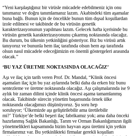
“Yeni karşılaştığınız bir virüsle mücadele edebilmeniz için onu
tanımanız ve doğru tanımlamanız lazım. Akabindeki tüm aşamalar
buna bağlı. Bunun için de öncelikle bunun tüm dışsal koşullardan
izole edilmesi ve takibinde de bu virüsün genetik
karakterizasyonunun yapılması lazım. Gelecek hafta içerisinde bu
virüsün genetik karakterizasyonunu çıkarmış noktasında olacağız.
Bu durum, bu ülkenin yetkinliğini gösteriyor. Biz bu virüsü artık
tanıyoruz ve bununla hem ilaç tarafında olsun hem aşı tarafında
olsun nasıl mücadele edeceğimizin en önemli göstergeleri arasında
olacak.”
‘BU YAZ ÜRETME NOKTASINDA OLACAĞIZ’
Aşı ve ilaç için tarih veren Prof. Dr. Mandal, “Klinik öncesi
aşamaları ilaç için bu yaz aylarında belki daha da erken biz bunu
sentezleme ve üretme noktasında olacağız. Aşı çalışmalarında ise 9
aylık bir zaman dilimi içinde klinik öncesi aşama tamamlanmış
olacak. Takibinde sürecin yönetim başarısında örnek ülke
noktasında olacağımızı düşünüyoruz. Şu soru hep
soruluyor; ‘Ülkemizde aşı geliştirilebilir ama üretilebilir
mi?’ Türkiye’de belki beşeri ilaç fabrikamız yok; ama daha önceki
hazırlanmış Sağlık Bakanlığı, Tarım ve Orman Bakanlığımızın ilgili
yönetmelikleri kapsamında bizim hayvan aşısı üretimi için yetkin
firmalarımız var. Bu yetkinlikteki firmalar gerekli koşulları