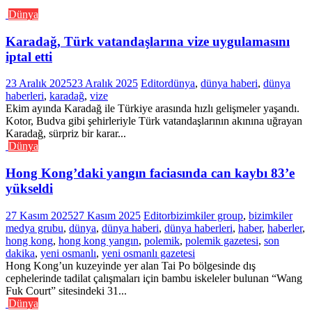
Dünya
Karadağ, Türk vatandaşlarına vize uygulamasını
iptal etti
23 Aralık 2025
23 Aralık 2025
Editor
dünya
,
dünya haberi
,
dünya
haberleri
,
karadağ
,
vize
Ekim ayında Karadağ ile Türkiye arasında hızlı gelişmeler yaşandı.
Kotor, Budva gibi şehirleriyle Türk vatandaşlarının akınına uğrayan
Karadağ, sürpriz bir karar...
Dünya
Hong Kong’daki yangın faciasında can kaybı 83’e
yükseldi
27 Kasım 2025
27 Kasım 2025
Editor
bizimkiler group
,
bizimkiler
medya grubu
,
dünya
,
dünya haberi
,
dünya haberleri
,
haber
,
haberler
,
hong kong
,
hong kong yangın
,
polemik
,
polemik gazetesi
,
son
dakika
,
yeni osmanlı
,
yeni osmanlı gazetesi
Hong Kong’un kuzeyinde yer alan Tai Po bölgesinde dış
cephelerinde tadilat çalışmaları için bambu iskeleler bulunan “Wang
Fuk Court” sitesindeki 31...
Dünya