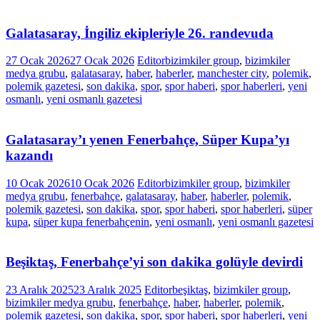
Galatasaray, İngiliz ekipleriyle 26. randevuda
27 Ocak 2026
27 Ocak 2026
Editor
bizimkiler group
,
bizimkiler
medya grubu
,
galatasaray
,
haber
,
haberler
,
manchester city
,
polemik
,
polemik gazetesi
,
son dakika
,
spor
,
spor haberi
,
spor haberleri
,
yeni
osmanlı
,
yeni osmanlı gazetesi
Galatasaray’ı yenen Fenerbahçe, Süper Kupa’yı
kazandı
10 Ocak 2026
10 Ocak 2026
Editor
bizimkiler group
,
bizimkiler
medya grubu
,
fenerbahçe
,
galatasaray
,
haber
,
haberler
,
polemik
,
polemik gazetesi
,
son dakika
,
spor
,
spor haberi
,
spor haberleri
,
süper
kupa
,
süper kupa fenerbahçenin
,
yeni osmanlı
,
yeni osmanlı gazetesi
Beşiktaş, Fenerbahçe’yi son dakika golüyle devirdi
23 Aralık 2025
23 Aralık 2025
Editor
beşiktaş
,
bizimkiler group
,
bizimkiler medya grubu
,
fenerbahçe
,
haber
,
haberler
,
polemik
,
polemik gazetesi
,
son dakika
,
spor
,
spor haberi
,
spor haberleri
,
yeni