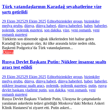
Türk vatandaşlarının Karadağ seyahatlerine vize
şartı getirildi
29 Ekim 2025
29 Ekim 2025
Editor
bizimkiler group
,
bizimkiler
medya grubu
,
dünya
,
dünya haberi
,
dünya haberleri
,
haber
,
haberler
,
polemik
,
polemik gazetesi
,
son dakika
,
vize
,
yeni osmanlı
,
yeni
osmanlı gazetesi
Türklerin son dönemde uğrak ülkelerinden biri haline gelen
Karadağ’da yaşanan olay, iki ülke arasında krize neden oldu.
Başkenti Podgorica’da Türk vatandaşlarının...
Dünya
Rusya Devlet Başkanı Putin: Nükleer insansız sualtı
aracı test edildi
29 Ekim 2025
29 Ekim 2025
Editor
bizimkiler group
,
bizimkiler
medya grubu
,
dünya
,
dünya haberi
,
dünya haberleri
,
haber
,
haberler
,
nükleer insansız sualtı aracı
,
polemik
,
polemik gazetesi
,
putin
,
rusya
devlet başkanı vladimir putin
,
son dakika
,
yeni osmanlı
,
yeni
osmanlı gazetesi
Rusya Devlet Başkanı Vladimir Putin, Ukrayna ile çatışmalarda
yaralanan askerlerin tedavi gördüğü Moskova’daki Merkez Askeri
Klinik Hastanesi’ni ziyaret etti. Putin askeri...