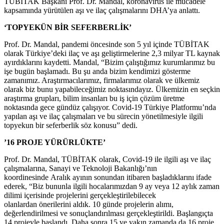
TÜBİTAK Başkanı Prof. Dr. Mandal, koronavirüs ile mücadele
kapsamında yürütülen aşı ve ilaç çalışmalarını DHA’ya anlattı.
‘TOPYEKÜN BİR SEFERBERLİK’
Prof. Dr. Mandal, pandemi öncesinde son 5 yıl içinde TÜBİTAK
olarak Türkiye’deki ilaç ve aşı geliştirmelerine 2,3 milyar TL kaynak
ayırdıklarını kaydetti. Mandal, “Bizim çalıştığımız kurumlarımız bu
işe bugün başlamadı. Bu şu anda bizim kendimizi gösterme
zamanımız. Araştırmacılarımız, firmalarımız olarak ve ülkemiz
olarak biz bunu yapabileceğimiz noktasındayız. Ülkemizin en seçkin
araştırma grupları, bilim insanları bu iş için çözüm üretme
noktasında gece gündüz çalışıyor. Covid-19 Türkiye Platformu’nda
yapılan aşı ve ilaç çalışmaları ve bu sürecin yönetilmesiyle ilgili
topyekun bir seferberlik söz konusu” dedi.
’16 PROJE YÜRÜRLÜKTE’
Prof. Dr. Mandal, TÜBİTAK olarak, Covid-19 ile ilgili aşı ve ilaç
çalışmalarına, Sanayi ve Teknoloji Bakanlığı’nın
koordinesinde Aralık ayının sonundan itibaren başladıklarını ifade
ederek, “Biz bununla ilgili hocalarımızdan 9 ay veya 12 aylık zaman
dilimi içerisinde projelerini gerçekleştirilebilecek
olanlardan önerilerini aldık. 10 günde projelerin alımı,
değerlendirilmesi ve sonuçlandırılması gerçekleştirildi. Başlangıçta
14 projeyle başlandı. Daha sonra 15 ve yakın zamanda da 16 proje