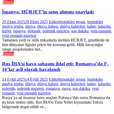
Dünya
İspanya, HÜRJET’in satın alımını onayladı
29 Ekim 2025
29 Ekim 2025
Editor
bizimkiler group
,
bizimkiler
medya grubu
,
dünya
,
dünya haberi
,
dünya haberleri
,
haber
,
haberler
,
hürjet
,
ispanya
,
polemik
,
polemik gazetesi
,
son dakika
,
yeni osmanlı
,
yeni osmanlı gazetesi
Tamamen yerli ve milli imkanlarla üretilen HÜRJET, şimdilerde de
tüm dünyanın ilgisini çeken bir konuma geldi. Milli havacılığın
simge projelerinden biri...
Dünya
Rus İHA’sı hava sahasını ihlal etti: Romanya’da F-
16’lar acil olarak havalandı
14 Eylül 2025
14 Eylül 2025
Editor
bizimkiler group
,
bizimkiler
medya grubu
,
dünya
,
dünya haberi
,
dünya haberleri
,
haber
,
haberler
,
polemik
,
polemik gazetesi
,
romanya
,
rusya
,
son dakika
,
yeni
osmanlı
,
yeni osmanlı gazetesi
Rusya’ya ait insansız hava araçları Polonya’dan sonra Romanya’da
da krize neden oldu. Rus İHA’sı Tuna Nehri kıyısındaki Tulcea
bölgesinde tespit edildi ve...