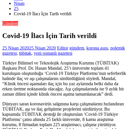
Nisan
25
Covid-19 İlacı İçin Tarih verildi
Gündem
Covid-19 İlacı İçin Tarih verildi
25 Nisan 2020
25 Nisan 2020
Editor
gündem
,
korona aşısı
,
polemik
gazetesi
,
tübitak
,
yeni osmanlı gazetesi
Türkiye Bilimsel ve Teknolojik Araştırma Kurumu (TÜBİTAK)
Başkanı Prof. Dr. Hasan Mandal, 25’i üniversite toplam 41
kuruluşun oluşturduğu ‘Covid-19 Türkiye Platformu’nun seferberlik
halinde ilaç ve aşı çalışmalarını sürdürdüğünü söyledi. Mandal,
“Klinik öncesi aşamaları ilaç için bu yaz aylarında belki daha da
erken üretme noktasında olacağız. Aşı çalışmalarında ise 9 aylık bir
zaman dilimi içinde klinik öncesi aşama tamamlanacak” dedi.
Dünyayı saran koronavirüs salgınına karşı çalışmalarını hızlandıran
TÜBİTAK, aşı ve ilaç geliştirme projelerini sürdürüyor. Bu
kapsamda TÜBİTAK desteği ile oluşturulan ‘Covid-19 Türkiye
Platformu’ çatısı altında 25 farklı üniversite, 8 kamu araştırma
kurumu, 8 firmadan toplam 225 araştırmacı, çalışma yürütüyor.