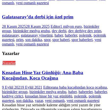
osmanlı
,
yeni osmanlı gazetesi
Galatasaray’da derbi için özel prim
28 Kasım 2025
28 Kasım 2025
Editor
1 milyon euro
,
bizimkiler
group
,
bizimkiler medya grubu
,
dev derbi
,
dev derbiye dev prim
,
galatasaray
,
galatasaray yönetimi
,
haber
,
haberler
,
polemik
,
polemik
gazetesi
,
prim
,
son dakika
,
spor
,
spor haberi
,
spor haberleri
,
yeni
osmanlı
,
yeni osmanlı gazetesi
Yazarlar
Yazarlar
Kıssadan Hisse Yaz Günlüğü; Ana-Baba
Kucağından, Koca Ocağına
9 Eylül 2021
9 Eylül 2021
Editor
ana baba kucağından koca ocağına
,
bizimkiler group
,
bizimkiler medya grubu
,
haber
,
habereler
,
haberler
,
kadriye ciritci
,
kıssadan hisse bir yaz günlüğü
,
polemik
,
polemik
gazetesi
,
son dakika
,
yazar
,
yeni osmanlı
,
yeni osmanlı gazetesi
Kıssadan hisse yaz serisinde kaleme aldığım yeni yazım ile yine
sizlerleyim. Dünyada ve ülkemizde yaşanan salgın hayatlarımıza