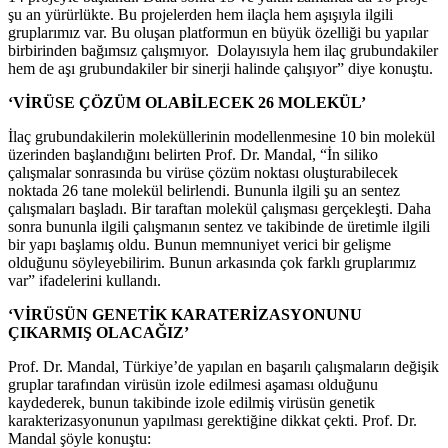
şu an yürürlükte. Bu projelerden hem ilaçla hem aşışıyla ilgili
gruplarımız var. Bu oluşan platformun en büyük özelliği bu yapılar
birbirinden bağımsız çalışmıyor. Dolayısıyla hem ilaç grubundakiler
hem de aşı grubundakiler bir sinerji halinde çalışıyor” diye konuştu.
‘VİRÜSE ÇÖZÜM OLABİLECEK 26 MOLEKÜL’
İlaç grubundakilerin moleküllerinin modellenmesine 10 bin molekül
üzerinden başlandığını belirten Prof. Dr. Mandal, “İn siliko
çalışmalar sonrasında bu virüse çözüm noktası oluşturabilecek
noktada 26 tane molekül belirlendi. Bununla ilgili şu an sentez
çalışmaları başladı. Bir taraftan molekül çalışması gerçekleşti. Daha
sonra bununla ilgili çalışmanın sentez ve takibinde de üretimle ilgili
bir yapı başlamış oldu. Bunun memnuniyet verici bir gelişme
olduğunu söyleyebilirim. Bunun arkasında çok farklı gruplarımız
var” ifadelerini kullandı.
‘VİRÜSÜN GENETİK KARATERİZASYONUNU
ÇIKARMIŞ OLACAĞIZ’
Prof. Dr. Mandal, Türkiye’de yapılan en başarılı çalışmaların değişik
gruplar tarafından virüsün izole edilmesi aşaması olduğunu
kaydederek, bunun takibinde izole edilmiş virüsün genetik
karakterizasyonunun yapılması gerektiğine dikkat çekti. Prof. Dr.
Mandal şöyle konuştu: