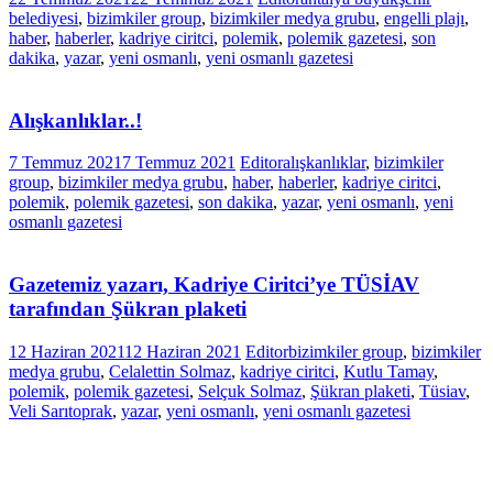
belediyesi
,
bizimkiler group
,
bizimkiler medya grubu
,
engelli plajı
,
haber
,
haberler
,
kadriye ciritci
,
polemik
,
polemik gazetesi
,
son
dakika
,
yazar
,
yeni osmanlı
,
yeni osmanlı gazetesi
Alışkanlıklar..!
7 Temmuz 2021
7 Temmuz 2021
Editor
alışkanlıklar
,
bizimkiler
group
,
bizimkiler medya grubu
,
haber
,
haberler
,
kadriye ciritci
,
polemik
,
polemik gazetesi
,
son dakika
,
yazar
,
yeni osmanlı
,
yeni
osmanlı gazetesi
Gazetemiz yazarı, Kadriye Ciritci’ye TÜSİAV
tarafından Şükran plaketi
12 Haziran 2021
12 Haziran 2021
Editor
bizimkiler group
,
bizimkiler
medya grubu
,
Celalettin Solmaz
,
kadriye ciritci
,
Kutlu Tamay
,
polemik
,
polemik gazetesi
,
Selçuk Solmaz
,
Şükran plaketi
,
Tüsiav
,
Veli Sarıtoprak
,
yazar
,
yeni osmanlı
,
yeni osmanlı gazetesi