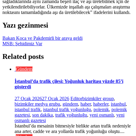
sağladıklarında aynı zamanda beşeri ilaç ve aşı üretebilmek için de
yetkilendirilebiliyorlar. Ülkemizde inşallah aşı çalışmaları araştırma
noktasını tamamladığında aşı da üretilebilecek” ifadelerini kullandı.
Yazı gezinmesi
Bakan Koca ve Pakdemirli bir araya geldi
MSB: Şehidimiz Var
Related posts
Gündem
İstanbul’da trafik çilesi: Yoğunluk haritası yüzde 85’i
gösterdi
27 Ocak 2026
27 Ocak 2026
Editor
bizimkiler group
,
bizimkiler medya grubu
,
gündem
,
haber
,
haberler
,
istanbul
,
istanbul trafik
,
istanbul trafik yoğunluğu
,
polemik
,
polemik
gazetesi
,
son dakika
,
trafik yoğunluğu
,
yeni osmanlı
,
yeni
osmanlı gazetesi
İstanbul’da mesainin bitmesiyle birlikte artan trafik nedeniyle
ana arter, cadde ve ara yollarda trafik yoğunluğu oluştu....