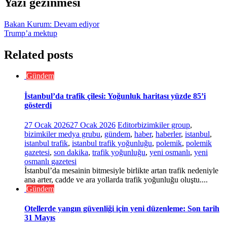
Yazı gezinmesi
Bakan Kurum: Devam ediyor
Trump’a mektup
Related posts
Gündem
İstanbul’da trafik çilesi: Yoğunluk haritası yüzde 85’i
gösterdi
27 Ocak 2026
27 Ocak 2026
Editor
bizimkiler group
,
bizimkiler medya grubu
,
gündem
,
haber
,
haberler
,
istanbul
,
istanbul trafik
,
istanbul trafik yoğunluğu
,
polemik
,
polemik
gazetesi
,
son dakika
,
trafik yoğunluğu
,
yeni osmanlı
,
yeni
osmanlı gazetesi
İstanbul’da mesainin bitmesiyle birlikte artan trafik nedeniyle
ana arter, cadde ve ara yollarda trafik yoğunluğu oluştu....
Gündem
Otellerde yangın güvenliği için yeni düzenleme: Son tarih
31 Mayıs