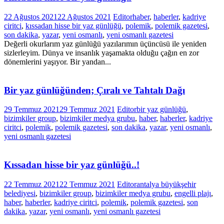
22 Ağustos 2021
22 Ağustos 2021
Editor
haber
,
haberler
,
kadriye
ciritci
,
kıssadan hisse bir yaz günlüğü
,
polemik
,
polemik gazetesi
,
son dakika
,
yazar
,
yeni osmanlı
,
yeni osmanlı gazetesi
Değerli okurlarım yaz günlüğü yazılarımın üçüncüsü ile yeniden
sizlerleyim. Dünya ve insanlık yaşamakta olduğu çağın en zor
dönemlerini yaşıyor. Bir yandan...
Bir yaz günlüğünden; Çıralı ve Tahtalı Dağı
29 Temmuz 2021
29 Temmuz 2021
Editor
bir yaz günlüğü
,
bizimkiler group
,
bizimkiler medya grubu
,
haber
,
haberler
,
kadriye
ciritci
,
polemik
,
polemik gazetesi
,
son dakika
,
yazar
,
yeni osmanlı
,
yeni osmanlı gazetesi
Kıssadan hisse bir yaz günlüğü..!
22 Temmuz 2021
22 Temmuz 2021
Editor
antalya büyükşehir
belediyesi
,
bizimkiler group
,
bizimkiler medya grubu
,
engelli plajı
,
haber
,
haberler
,
kadriye ciritci
,
polemik
,
polemik gazetesi
,
son
dakika
,
yazar
,
yeni osmanlı
,
yeni osmanlı gazetesi