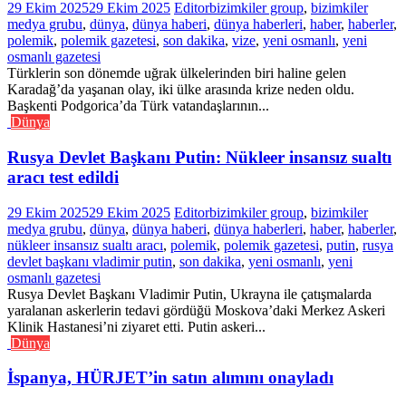
29 Ekim 2025
29 Ekim 2025
Editor
bizimkiler group
,
bizimkiler
medya grubu
,
dünya
,
dünya haberi
,
dünya haberleri
,
haber
,
haberler
,
polemik
,
polemik gazetesi
,
son dakika
,
vize
,
yeni osmanlı
,
yeni
osmanlı gazetesi
Türklerin son dönemde uğrak ülkelerinden biri haline gelen
Karadağ’da yaşanan olay, iki ülke arasında krize neden oldu.
Başkenti Podgorica’da Türk vatandaşlarının...
Dünya
Rusya Devlet Başkanı Putin: Nükleer insansız sualtı
aracı test edildi
29 Ekim 2025
29 Ekim 2025
Editor
bizimkiler group
,
bizimkiler
medya grubu
,
dünya
,
dünya haberi
,
dünya haberleri
,
haber
,
haberler
,
nükleer insansız sualtı aracı
,
polemik
,
polemik gazetesi
,
putin
,
rusya
devlet başkanı vladimir putin
,
son dakika
,
yeni osmanlı
,
yeni
osmanlı gazetesi
Rusya Devlet Başkanı Vladimir Putin, Ukrayna ile çatışmalarda
yaralanan askerlerin tedavi gördüğü Moskova’daki Merkez Askeri
Klinik Hastanesi’ni ziyaret etti. Putin askeri...
Dünya
İspanya, HÜRJET’in satın alımını onayladı