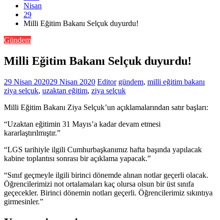
Nisan
29
Milli Eğitim Bakanı Selçuk duyurdu!
Gündem
Milli Eğitim Bakanı Selçuk duyurdu!
29 Nisan 2020
29 Nisan 2020
Editor
gündem
,
milli eğitim bakanı
ziya selçuk
,
uzaktan eğitim
,
ziya selçuk
Milli Eğitim Bakanı Ziya Selçuk’un açıklamalarından satır başları:
“Uzaktan eğitimin 31 Mayıs’a kadar devam etmesi
kararlaştırılmıştır.”
“LGS tarihiyle ilgili Cumhurbaşkanımız hafta başında yapılacak
kabine toplantısı sonrası bir açıklama yapacak.”
“Sınıf geçmeyle ilgili birinci dönemde alınan notlar geçerli olacak.
Öğrencilerimizi not ortalamaları kaç olursa olsun bir üst sınıfa
geçecekler. Birinci dönemin notları geçerli. Öğrencilerimiz sıkıntıya
girmesinler.”