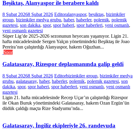
Beşiktaş, Alanyaspor ile berabere kaldı
8 Şubat 2026
8 Şubat 2026
Editor
alanyaspor
,
beşiktaş
,
bizimkiler
group
,
bizimkiler medya grubu
,
haber
,
haberler
,
polemik
,
polemik
gazetesi
,
son dakika
,
spor
,
spor haberi
,
spor haberleri
,
yeni osmanlı
,
yeni osmanlı gazetesi
Süper Lig’de 2025-2026 sezonunun heyecanı yaşanıyor. Ligin 21.
hafta mücadelesinde Sergen Yalçın yönetimindeki Beşiktaş ile Joao
Pereira’nın çalıştırdığı Alanyaspor, hakem Oğuzhan...
Spor
Galatasaray, Rizespor deplasmanında galip geldi
8 Şubat 2026
8 Şubat 2026
Editor
bizimkiler group
,
bizimkiler medya
grubu
,
galatasaray
,
haber
,
haberler
,
polemik
,
polemik gazetesi
,
son
dakika
,
spor
,
spor haberi
,
spor haberleri
,
yeni osmanlı
,
yeni osmanlı
gazetesi
Ligin 21. hafta mücadelesinde Recep Uçar’ın çalıştırdığı Rizespor
ile Okan Buruk yönetimindeki Galatasaray, hakem Ozan Ergün’ün
düdük çaldığı maçta Rize Stadyumu’nda...
Galatasaray, İngiliz ekipleriyle 26. randevuda