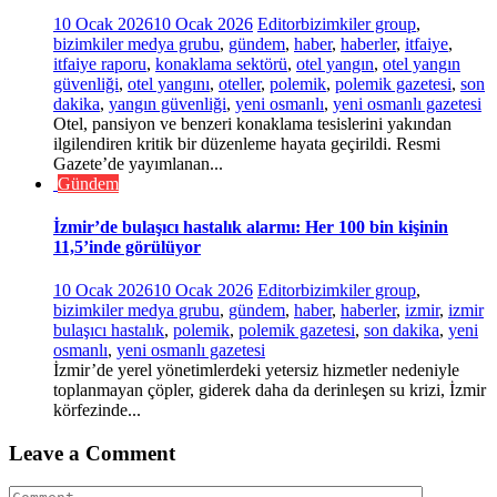
10 Ocak 2026
10 Ocak 2026
Editor
bizimkiler group
,
bizimkiler medya grubu
,
gündem
,
haber
,
haberler
,
itfaiye
,
itfaiye raporu
,
konaklama sektörü
,
otel yangın
,
otel yangın
güvenliği
,
otel yangını
,
oteller
,
polemik
,
polemik gazetesi
,
son
dakika
,
yangın güvenliği
,
yeni osmanlı
,
yeni osmanlı gazetesi
Otel, pansiyon ve benzeri konaklama tesislerini yakından
ilgilendiren kritik bir düzenleme hayata geçirildi. Resmi
Gazete’de yayımlanan...
Gündem
İzmir’de bulaşıcı hastalık alarmı: Her 100 bin kişinin
11,5’inde görülüyor
10 Ocak 2026
10 Ocak 2026
Editor
bizimkiler group
,
bizimkiler medya grubu
,
gündem
,
haber
,
haberler
,
izmir
,
izmir
bulaşıcı hastalık
,
polemik
,
polemik gazetesi
,
son dakika
,
yeni
osmanlı
,
yeni osmanlı gazetesi
İzmir’de yerel yönetimlerdeki yetersiz hizmetler nedeniyle
toplanmayan çöpler, giderek daha da derinleşen su krizi, İzmir
körfezinde...
Leave a Comment