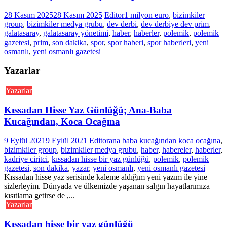
28 Kasım 2025
28 Kasım 2025
Editor
1 milyon euro
,
bizimkiler
group
,
bizimkiler medya grubu
,
dev derbi
,
dev derbiye dev prim
,
galatasaray
,
galatasaray yönetimi
,
haber
,
haberler
,
polemik
,
polemik
gazetesi
,
prim
,
son dakika
,
spor
,
spor haberi
,
spor haberleri
,
yeni
osmanlı
,
yeni osmanlı gazetesi
Yazarlar
Yazarlar
Kıssadan Hisse Yaz Günlüğü; Ana-Baba
Kucağından, Koca Ocağına
9 Eylül 2021
9 Eylül 2021
Editor
ana baba kucağından koca ocağına
,
bizimkiler group
,
bizimkiler medya grubu
,
haber
,
habereler
,
haberler
,
kadriye ciritci
,
kıssadan hisse bir yaz günlüğü
,
polemik
,
polemik
gazetesi
,
son dakika
,
yazar
,
yeni osmanlı
,
yeni osmanlı gazetesi
Kıssadan hisse yaz serisinde kaleme aldığım yeni yazım ile yine
sizlerleyim. Dünyada ve ülkemizde yaşanan salgın hayatlarımıza
kısıtlama getirse de ,...
Yazarlar
Kıssadan hisse bir yaz günlüğü