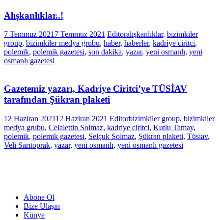
Alışkanlıklar..!
7 Temmuz 2021
7 Temmuz 2021
Editor
alışkanlıklar
,
bizimkiler
group
,
bizimkiler medya grubu
,
haber
,
haberler
,
kadriye ciritci
,
polemik
,
polemik gazetesi
,
son dakika
,
yazar
,
yeni osmanlı
,
yeni
osmanlı gazetesi
Gazetemiz yazarı, Kadriye Ciritci’ye TÜSİAV
tarafından Şükran plaketi
12 Haziran 2021
12 Haziran 2021
Editor
bizimkiler group
,
bizimkiler
medya grubu
,
Celalettin Solmaz
,
kadriye ciritci
,
Kutlu Tamay
,
polemik
,
polemik gazetesi
,
Selçuk Solmaz
,
Şükran plaketi
,
Tüsiav
,
Veli Sarıtoprak
,
yazar
,
yeni osmanlı
,
yeni osmanlı gazetesi
Abone Ol
Bize Ulaşın
Künye