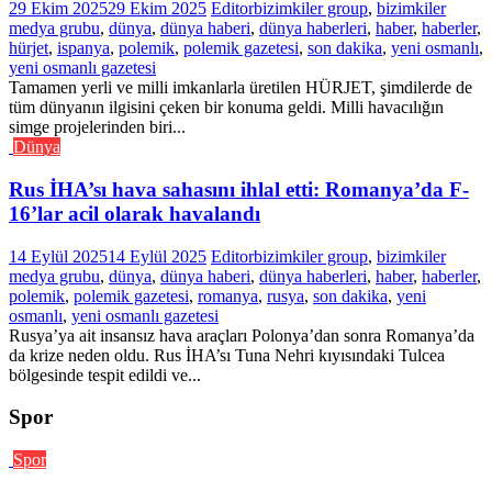
29 Ekim 2025
29 Ekim 2025
Editor
bizimkiler group
,
bizimkiler
medya grubu
,
dünya
,
dünya haberi
,
dünya haberleri
,
haber
,
haberler
,
hürjet
,
ispanya
,
polemik
,
polemik gazetesi
,
son dakika
,
yeni osmanlı
,
yeni osmanlı gazetesi
Tamamen yerli ve milli imkanlarla üretilen HÜRJET, şimdilerde de
tüm dünyanın ilgisini çeken bir konuma geldi. Milli havacılığın
simge projelerinden biri...
Dünya
Rus İHA’sı hava sahasını ihlal etti: Romanya’da F-
16’lar acil olarak havalandı
14 Eylül 2025
14 Eylül 2025
Editor
bizimkiler group
,
bizimkiler
medya grubu
,
dünya
,
dünya haberi
,
dünya haberleri
,
haber
,
haberler
,
polemik
,
polemik gazetesi
,
romanya
,
rusya
,
son dakika
,
yeni
osmanlı
,
yeni osmanlı gazetesi
Rusya’ya ait insansız hava araçları Polonya’dan sonra Romanya’da
da krize neden oldu. Rus İHA’sı Tuna Nehri kıyısındaki Tulcea
bölgesinde tespit edildi ve...
Spor
Spor