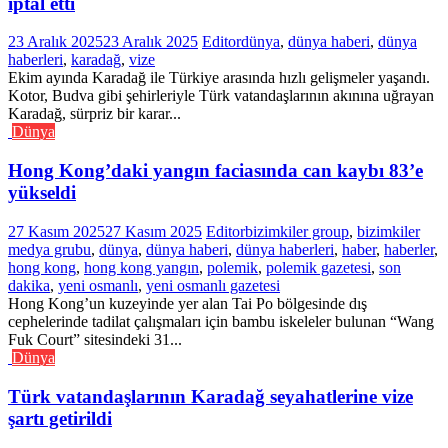
iptal etti
23 Aralık 2025
23 Aralık 2025
Editor
dünya
,
dünya haberi
,
dünya
haberleri
,
karadağ
,
vize
Ekim ayında Karadağ ile Türkiye arasında hızlı gelişmeler yaşandı.
Kotor, Budva gibi şehirleriyle Türk vatandaşlarının akınına uğrayan
Karadağ, sürpriz bir karar...
Dünya
Hong Kong’daki yangın faciasında can kaybı 83’e
yükseldi
27 Kasım 2025
27 Kasım 2025
Editor
bizimkiler group
,
bizimkiler
medya grubu
,
dünya
,
dünya haberi
,
dünya haberleri
,
haber
,
haberler
,
hong kong
,
hong kong yangın
,
polemik
,
polemik gazetesi
,
son
dakika
,
yeni osmanlı
,
yeni osmanlı gazetesi
Hong Kong’un kuzeyinde yer alan Tai Po bölgesinde dış
cephelerinde tadilat çalışmaları için bambu iskeleler bulunan “Wang
Fuk Court” sitesindeki 31...
Dünya
Türk vatandaşlarının Karadağ seyahatlerine vize
şartı getirildi