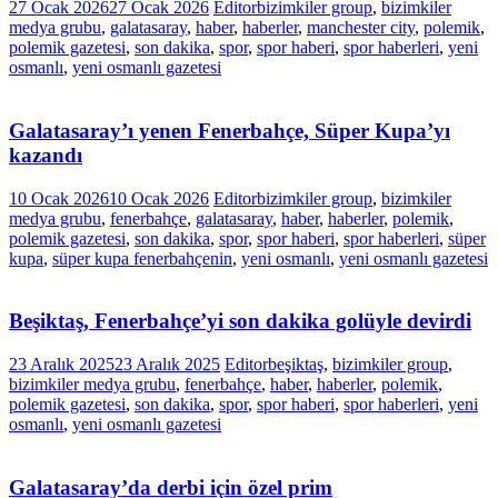
27 Ocak 2026
27 Ocak 2026
Editor
bizimkiler group
,
bizimkiler
medya grubu
,
galatasaray
,
haber
,
haberler
,
manchester city
,
polemik
,
polemik gazetesi
,
son dakika
,
spor
,
spor haberi
,
spor haberleri
,
yeni
osmanlı
,
yeni osmanlı gazetesi
Galatasaray’ı yenen Fenerbahçe, Süper Kupa’yı
kazandı
10 Ocak 2026
10 Ocak 2026
Editor
bizimkiler group
,
bizimkiler
medya grubu
,
fenerbahçe
,
galatasaray
,
haber
,
haberler
,
polemik
,
polemik gazetesi
,
son dakika
,
spor
,
spor haberi
,
spor haberleri
,
süper
kupa
,
süper kupa fenerbahçenin
,
yeni osmanlı
,
yeni osmanlı gazetesi
Beşiktaş, Fenerbahçe’yi son dakika golüyle devirdi
23 Aralık 2025
23 Aralık 2025
Editor
beşiktaş
,
bizimkiler group
,
bizimkiler medya grubu
,
fenerbahçe
,
haber
,
haberler
,
polemik
,
polemik gazetesi
,
son dakika
,
spor
,
spor haberi
,
spor haberleri
,
yeni
osmanlı
,
yeni osmanlı gazetesi
Galatasaray’da derbi için özel prim