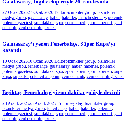
Galatasaray, İngiliz ekipleriyle 26. randevuda
27 Ocak 2026
27 Ocak 2026
Editor
bizimkiler group
,
bizimkiler
medya grubu
,
galatasaray
,
haber
,
haberler
,
manchester city
,
polemik
,
polemik gazetesi
,
son dakika
,
spor
,
spor haberi
,
spor haberleri
,
yeni
osmanlı
,
yeni osmanlı gazetesi
Galatasaray’ı yenen Fenerbahçe, Süper Kupa’yı
kazandı
10 Ocak 2026
10 Ocak 2026
Editor
bizimkiler group
,
bizimkiler
medya grubu
,
fenerbahçe
,
galatasaray
,
haber
,
haberler
,
polemik
,
polemik gazetesi
,
son dakika
,
spor
,
spor haberi
,
spor haberleri
,
süper
kupa
,
süper kupa fenerbahçenin
,
yeni osmanlı
,
yeni osmanlı gazetesi
Beşiktaş, Fenerbahçe’yi son dakika golüyle devirdi
23 Aralık 2025
23 Aralık 2025
Editor
beşiktaş
,
bizimkiler group
,
bizimkiler medya grubu
,
fenerbahçe
,
haber
,
haberler
,
polemik
,
polemik gazetesi
,
son dakika
,
spor
,
spor haberi
,
spor haberleri
,
yeni
osmanlı
,
yeni osmanlı gazetesi