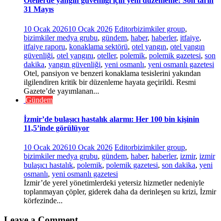
Otellerde yangın güvenliği için yeni düzenleme: Son tarih
31 Mayıs
10 Ocak 2026
10 Ocak 2026
Editor
bizimkiler group
,
bizimkiler medya grubu
,
gündem
,
haber
,
haberler
,
itfaiye
,
itfaiye raporu
,
konaklama sektörü
,
otel yangın
,
otel yangın
güvenliği
,
otel yangını
,
oteller
,
polemik
,
polemik gazetesi
,
son
dakika
,
yangın güvenliği
,
yeni osmanlı
,
yeni osmanlı gazetesi
Otel, pansiyon ve benzeri konaklama tesislerini yakından
ilgilendiren kritik bir düzenleme hayata geçirildi. Resmi
Gazete’de yayımlanan...
Gündem
İzmir’de bulaşıcı hastalık alarmı: Her 100 bin kişinin
11,5’inde görülüyor
10 Ocak 2026
10 Ocak 2026
Editor
bizimkiler group
,
bizimkiler medya grubu
,
gündem
,
haber
,
haberler
,
izmir
,
izmir
bulaşıcı hastalık
,
polemik
,
polemik gazetesi
,
son dakika
,
yeni
osmanlı
,
yeni osmanlı gazetesi
İzmir’de yerel yönetimlerdeki yetersiz hizmetler nedeniyle
toplanmayan çöpler, giderek daha da derinleşen su krizi, İzmir
körfezinde...
Leave a Comment