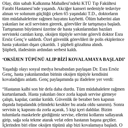
Olay, dün sabah Kalkınma Mahallesi’ndeki KTÜ Tıp Fakültesi
Farabi Hastanesi’nde yaşandı. Akciğer kanseri nedeniyle tedaviye
alınan ve solunum güçlüğü çeken 65 yaşındaki T.D., doktorların
tüm müdahalelerine rağmen hayatını kaybetti. Ölüm haberini alan
yakınları ise acil servisten girerek, görevliler ile tartışmaya başladı.
Tartışmanın büyümesi üzerine de hasta yakınlarından bazıları
servisteki camları kırıp, oksijen tüpüyle serviste görevli doktor Esra
Ersöz Genç’e saldırdı. Özel güvenlik görevlileri ile polis ekiplerince
hasta yakınları dışarı çıkarıldı. 1 şüpheli gözaltına alındı.
Şüpheli, ifadesinin ardından serbest kaldı.
‘OKSİJEN TÜPÜNÜ ALIP BİZİ KOVALAMAYA BAŞLADI’
Yaşadığı olayı sosyal medya hesabından paylaşan Dr. Esra Ersöz
Genç, hasta yakınlarından birinin oksijen tüpüyle kendisini
kovaladığını anlattı. Genç paylaşımında şu ifadelere yer verdi:
“Hastanın kalbi son bir defa daha durdu. Tüm müdahalelere rağmen
kurtarılamadı. Hasta yakınları önce zorla kapalı servise girmeye
çalıştı, kapılar, camlar kırıldı. Güvenlik ile beraber ben kapının
dışında hırpalandık (elimdeki kesikler bu arada oldu sanırım). Sonra
servisin iç kapısını da zorla açarak, 5 kişi içeri daldılar. Bizim
tulumlarla maskelerle girdiğimiz servise, ellerini kollarını sallayarak
girip, sağa sola tekme atarak vefat eden hastanın başına geçtiler.
İçlerinden biri eline oksijen tüpünü alıp bizi kovalamaya başladı. O