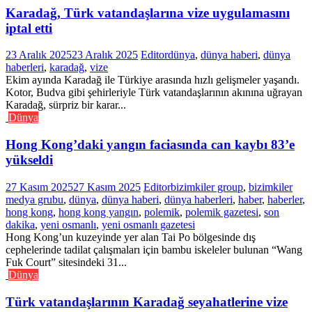
Karadağ, Türk vatandaşlarına vize uygulamasını
iptal etti
23 Aralık 2025
23 Aralık 2025
Editor
dünya
,
dünya haberi
,
dünya
haberleri
,
karadağ
,
vize
Ekim ayında Karadağ ile Türkiye arasında hızlı gelişmeler yaşandı.
Kotor, Budva gibi şehirleriyle Türk vatandaşlarının akınına uğrayan
Karadağ, sürpriz bir karar...
Dünya
Hong Kong’daki yangın faciasında can kaybı 83’e
yükseldi
27 Kasım 2025
27 Kasım 2025
Editor
bizimkiler group
,
bizimkiler
medya grubu
,
dünya
,
dünya haberi
,
dünya haberleri
,
haber
,
haberler
,
hong kong
,
hong kong yangın
,
polemik
,
polemik gazetesi
,
son
dakika
,
yeni osmanlı
,
yeni osmanlı gazetesi
Hong Kong’un kuzeyinde yer alan Tai Po bölgesinde dış
cephelerinde tadilat çalışmaları için bambu iskeleler bulunan “Wang
Fuk Court” sitesindeki 31...
Dünya
Türk vatandaşlarının Karadağ seyahatlerine vize