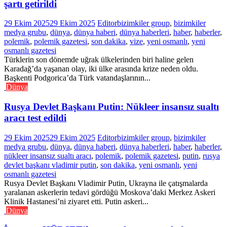
şartı getirildi
29 Ekim 2025
29 Ekim 2025
Editor
bizimkiler group
,
bizimkiler
medya grubu
,
dünya
,
dünya haberi
,
dünya haberleri
,
haber
,
haberler
,
polemik
,
polemik gazetesi
,
son dakika
,
vize
,
yeni osmanlı
,
yeni
osmanlı gazetesi
Türklerin son dönemde uğrak ülkelerinden biri haline gelen
Karadağ’da yaşanan olay, iki ülke arasında krize neden oldu.
Başkenti Podgorica’da Türk vatandaşlarının...
Dünya
Rusya Devlet Başkanı Putin: Nükleer insansız sualtı
aracı test edildi
29 Ekim 2025
29 Ekim 2025
Editor
bizimkiler group
,
bizimkiler
medya grubu
,
dünya
,
dünya haberi
,
dünya haberleri
,
haber
,
haberler
,
nükleer insansız sualtı aracı
,
polemik
,
polemik gazetesi
,
putin
,
rusya
devlet başkanı vladimir putin
,
son dakika
,
yeni osmanlı
,
yeni
osmanlı gazetesi
Rusya Devlet Başkanı Vladimir Putin, Ukrayna ile çatışmalarda
yaralanan askerlerin tedavi gördüğü Moskova’daki Merkez Askeri
Klinik Hastanesi’ni ziyaret etti. Putin askeri...
Dünya