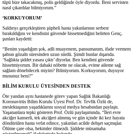
tüpü bize takacakmış, polis geldiğinde öyle diyordu. Beni servisten
nasıl çıkardılar bilmiyorum.”
‘KORKUYORUM’
Saldırıyı gerçekleştiren şüpheli hasta yakınlarının serbest
bırakıldığını ve kendisini güvende hissetmediğini belirten Genç,
şunları kaydetti:
“Benim yaşadığım şok, adli muayenem, pansumanım, ifade vermem
şahsın gözaltı süresinden uzun sürdü. Şimdi bunlar dışarıda.
‘Sağlıkta şiddet yasası çıktı’ diyorlar. Ben kendimi güvende
hissetmiyorum. Bir dahaki nöbette ne olacak, evime aileme sağ
sağlam dönebilecek miyim? Bilmiyorum. Korkuyorum, duyuyor
musunuz beni?”
BİLİM KURULU ÜYESİNDEN DESTEK
Öte yandan aynı hastanede görev yapan Sağlık Bakanlığı
Koronavirüs Bilim Kurulu Üyesi Prof. Dr. Tevfik Özlü de,
meslektaşının yaşadıklarını sosyal medya hesabından paylaştı.
Yaşananlara tepki gösteren Prof. Özlü paylaşımında, “İleri evre
akciğer kanserli, tek akciğeri alınmış ve gün içinde iki kez hayata
döndürülen hasta vefat edince, yakınları acilde dehşet saçmışlar.
Ölüme çare olsa, hekimler ölmezdi. Şiddete müsamaha
gösterilmemeli” ifadelerinde bulundu.