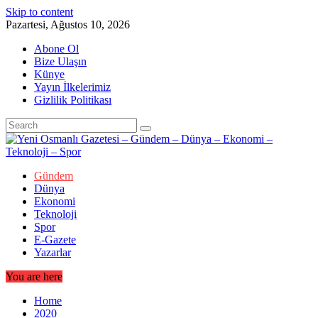
Skip to content
Pazartesi, Ağustos 10, 2026
Abone Ol
Bize Ulaşın
Künye
Yayın İlkelerimiz
Gizlilik Politikası
Gündem
Dünya
Ekonomi
Teknoloji
Spor
E-Gazete
Yazarlar
You are here
Home
2020