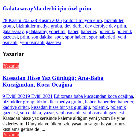
Galatasaray’da derbi için özel prim
28 Kasım 2025
28 Kasım 2025
Editor
1 milyon euro
,
bizimkiler
group
,
bizimkiler medya grubu
,
dev derbi
,
dev derbiye dev prim
,
galatasaray
,
galatasaray yönetimi
,
haber
,
haberler
,
polemik
,
polemik
gazetesi
,
prim
,
son dakika
,
spor
,
spor haberi
,
spor haberleri
,
yeni
osmanlı
,
yeni osmanlı gazetesi
Yazarlar
Yazarlar
Kıssadan Hisse Yaz Günlüğü; Ana-Baba
Kucağından, Koca Ocağına
9 Eylül 2021
9 Eylül 2021
Editor
ana baba kucağından koca ocağına
,
bizimkiler group
,
bizimkiler medya grubu
,
haber
,
habereler
,
haberler
,
kadriye ciritci
,
kıssadan hisse bir yaz günlüğü
,
polemik
,
polemik
gazetesi
,
son dakika
,
yazar
,
yeni osmanlı
,
yeni osmanlı gazetesi
Kıssadan hisse yaz serisinde kaleme aldığım yeni yazım ile yine
sizlerleyim. Dünyada ve ülkemizde yaşanan salgın hayatlarımıza
kısıtlama getirse de ,...
Yazarlar