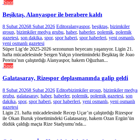
Spor
Beşiktaş, Alanyaspor ile berabere kaldı
8 Şubat 2026
8 Şubat 2026
Editor
alanyaspor
,
beşiktaş
,
bizimkiler
group
,
bizimkiler medya grubu
,
haber
,
haberler
,
polemik
,
polemik
gazetesi
,
son dakika
,
spor
,
spor haberi
,
spor haberleri
,
yeni osmanlı
,
yeni osmanlı gazetesi
Süper Lig’de 2025-2026 sezonunun heyecanı yaşanıyor. Ligin 21.
hafta mücadelesinde Sergen Yalçın yönetimindeki Beşiktaş ile Joao
Pereira’nın çalıştırdığı Alanyaspor, hakem Oğuzhan...
Spor
Galatasaray, Rizespor deplasmanında galip geldi
8 Şubat 2026
8 Şubat 2026
Editor
bizimkiler group
,
bizimkiler medya
grubu
,
galatasaray
,
haber
,
haberler
,
polemik
,
polemik gazetesi
,
son
dakika
,
spor
,
spor haberi
,
spor haberleri
,
yeni osmanlı
,
yeni osmanlı
gazetesi
Ligin 21. hafta mücadelesinde Recep Uçar’ın çalıştırdığı Rizespor
ile Okan Buruk yönetimindeki Galatasaray, hakem Ozan Ergün’ün
düdük çaldığı maçta Rize Stadyumu’nda...