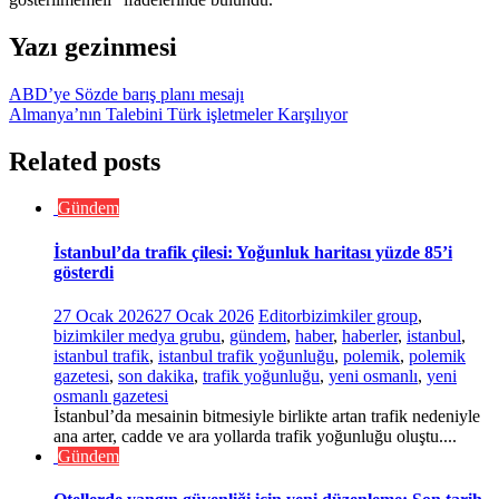
Yazı gezinmesi
ABD’ye Sözde barış planı mesajı
Almanya’nın Talebini Türk işletmeler Karşılıyor
Related posts
Gündem
İstanbul’da trafik çilesi: Yoğunluk haritası yüzde 85’i
gösterdi
27 Ocak 2026
27 Ocak 2026
Editor
bizimkiler group
,
bizimkiler medya grubu
,
gündem
,
haber
,
haberler
,
istanbul
,
istanbul trafik
,
istanbul trafik yoğunluğu
,
polemik
,
polemik
gazetesi
,
son dakika
,
trafik yoğunluğu
,
yeni osmanlı
,
yeni
osmanlı gazetesi
İstanbul’da mesainin bitmesiyle birlikte artan trafik nedeniyle
ana arter, cadde ve ara yollarda trafik yoğunluğu oluştu....
Gündem