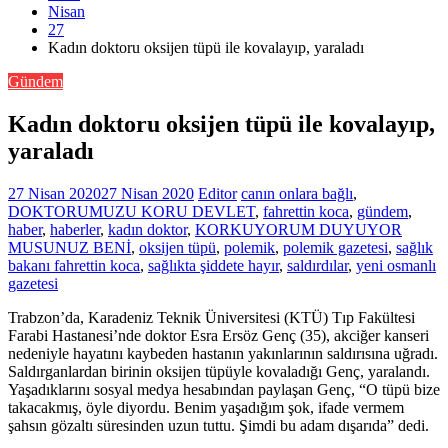
Nisan
27
Kadın doktoru oksijen tüpü ile kovalayıp, yaraladı
Gündem
Kadın doktoru oksijen tüpü ile kovalayıp,
yaraladı
27 Nisan 2020
27 Nisan 2020
Editor
canın onlara bağlı
,
DOKTORUMUZU KORU DEVLET
,
fahrettin koca
,
gündem
,
haber
,
haberler
,
kadın doktor
,
KORKUYORUM DUYUYOR
MUSUNUZ BENİ
,
oksijen tüpü
,
polemik
,
polemik gazetesi
,
sağlık
bakanı fahrettin koca
,
sağlıkta şiddete hayır
,
saldırdılar
,
yeni osmanlı
gazetesi
Trabzon’da, Karadeniz Teknik Üniversitesi (KTÜ) Tıp Fakültesi
Farabi Hastanesi’nde doktor Esra Ersöz Genç (35), akciğer kanseri
nedeniyle hayatını kaybeden hastanın yakınlarının saldırısına uğradı.
Saldırganlardan birinin oksijen tüpüyle kovaladığı Genç, yaralandı.
Yaşadıklarını sosyal medya hesabından paylaşan Genç, “O tüpü bize
takacakmış, öyle diyordu. Benim yaşadığım şok, ifade vermem
şahsın gözaltı süresinden uzun tuttu. Şimdi bu adam dışarıda” dedi.