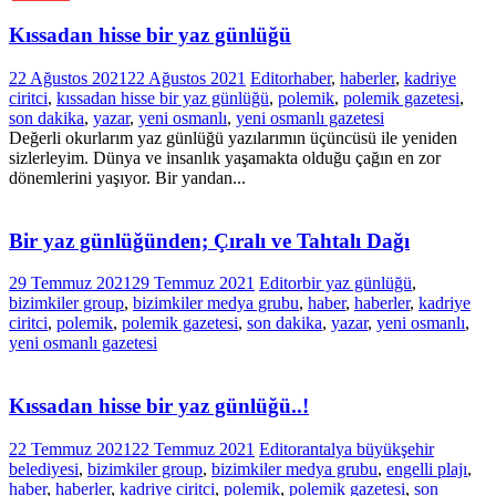
Kıssadan hisse bir yaz günlüğü
22 Ağustos 2021
22 Ağustos 2021
Editor
haber
,
haberler
,
kadriye
ciritci
,
kıssadan hisse bir yaz günlüğü
,
polemik
,
polemik gazetesi
,
son dakika
,
yazar
,
yeni osmanlı
,
yeni osmanlı gazetesi
Değerli okurlarım yaz günlüğü yazılarımın üçüncüsü ile yeniden
sizlerleyim. Dünya ve insanlık yaşamakta olduğu çağın en zor
dönemlerini yaşıyor. Bir yandan...
Bir yaz günlüğünden; Çıralı ve Tahtalı Dağı
29 Temmuz 2021
29 Temmuz 2021
Editor
bir yaz günlüğü
,
bizimkiler group
,
bizimkiler medya grubu
,
haber
,
haberler
,
kadriye
ciritci
,
polemik
,
polemik gazetesi
,
son dakika
,
yazar
,
yeni osmanlı
,
yeni osmanlı gazetesi
Kıssadan hisse bir yaz günlüğü..!
22 Temmuz 2021
22 Temmuz 2021
Editor
antalya büyükşehir
belediyesi
,
bizimkiler group
,
bizimkiler medya grubu
,
engelli plajı
,
haber
,
haberler
,
kadriye ciritci
,
polemik
,
polemik gazetesi
,
son