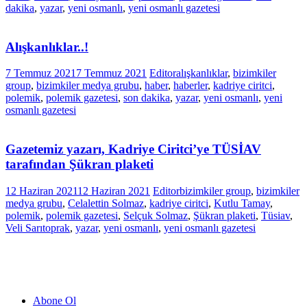
dakika
,
yazar
,
yeni osmanlı
,
yeni osmanlı gazetesi
Alışkanlıklar..!
7 Temmuz 2021
7 Temmuz 2021
Editor
alışkanlıklar
,
bizimkiler
group
,
bizimkiler medya grubu
,
haber
,
haberler
,
kadriye ciritci
,
polemik
,
polemik gazetesi
,
son dakika
,
yazar
,
yeni osmanlı
,
yeni
osmanlı gazetesi
Gazetemiz yazarı, Kadriye Ciritci’ye TÜSİAV
tarafından Şükran plaketi
12 Haziran 2021
12 Haziran 2021
Editor
bizimkiler group
,
bizimkiler
medya grubu
,
Celalettin Solmaz
,
kadriye ciritci
,
Kutlu Tamay
,
polemik
,
polemik gazetesi
,
Selçuk Solmaz
,
Şükran plaketi
,
Tüsiav
,
Veli Sarıtoprak
,
yazar
,
yeni osmanlı
,
yeni osmanlı gazetesi
Abone Ol