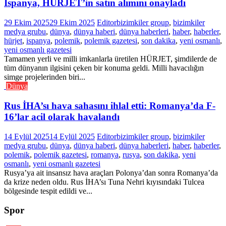
İspanya, HÜRJET’in satın alımını onayladı
29 Ekim 2025
29 Ekim 2025
Editor
bizimkiler group
,
bizimkiler
medya grubu
,
dünya
,
dünya haberi
,
dünya haberleri
,
haber
,
haberler
,
hürjet
,
ispanya
,
polemik
,
polemik gazetesi
,
son dakika
,
yeni osmanlı
,
yeni osmanlı gazetesi
Tamamen yerli ve milli imkanlarla üretilen HÜRJET, şimdilerde de
tüm dünyanın ilgisini çeken bir konuma geldi. Milli havacılığın
simge projelerinden biri...
Dünya
Rus İHA’sı hava sahasını ihlal etti: Romanya’da F-
16’lar acil olarak havalandı
14 Eylül 2025
14 Eylül 2025
Editor
bizimkiler group
,
bizimkiler
medya grubu
,
dünya
,
dünya haberi
,
dünya haberleri
,
haber
,
haberler
,
polemik
,
polemik gazetesi
,
romanya
,
rusya
,
son dakika
,
yeni
osmanlı
,
yeni osmanlı gazetesi
Rusya’ya ait insansız hava araçları Polonya’dan sonra Romanya’da
da krize neden oldu. Rus İHA’sı Tuna Nehri kıyısındaki Tulcea
bölgesinde tespit edildi ve...
Spor