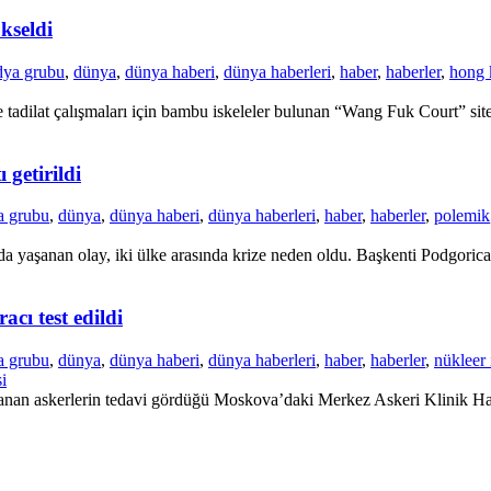
kseldi
dya grubu
,
dünya
,
dünya haberi
,
dünya haberleri
,
haber
,
haberler
,
hong 
adilat çalışmaları için bambu iskeleler bulunan “Wang Fuk Court” site
 getirildi
a grubu
,
dünya
,
dünya haberi
,
dünya haberleri
,
haber
,
haberler
,
polemik
a yaşanan olay, iki ülke arasında krize neden oldu. Başkenti Podgorica’
cı test edildi
a grubu
,
dünya
,
dünya haberi
,
dünya haberleri
,
haber
,
haberler
,
nükleer 
i
nan askerlerin tedavi gördüğü Moskova’daki Merkez Askeri Klinik Hastan