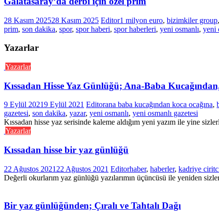
Galatasaray’da derbi için özel prim
28 Kasım 2025
28 Kasım 2025
Editor
1 milyon euro
,
bizimkiler group
prim
,
son dakika
,
spor
,
spor haberi
,
spor haberleri
,
yeni osmanlı
,
yeni 
Yazarlar
Yazarlar
Kıssadan Hisse Yaz Günlüğü; Ana-Baba Kucağından
9 Eylül 2021
9 Eylül 2021
Editor
ana baba kucağından koca ocağına
,
gazetesi
,
son dakika
,
yazar
,
yeni osmanlı
,
yeni osmanlı gazetesi
Kıssadan hisse yaz serisinde kaleme aldığım yeni yazım ile yine sizler
Yazarlar
Kıssadan hisse bir yaz günlüğü
22 Ağustos 2021
22 Ağustos 2021
Editor
haber
,
haberler
,
kadriye ciritc
Değerli okurlarım yaz günlüğü yazılarımın üçüncüsü ile yeniden sizle
Bir yaz günlüğünden; Çıralı ve Tahtalı Dağı