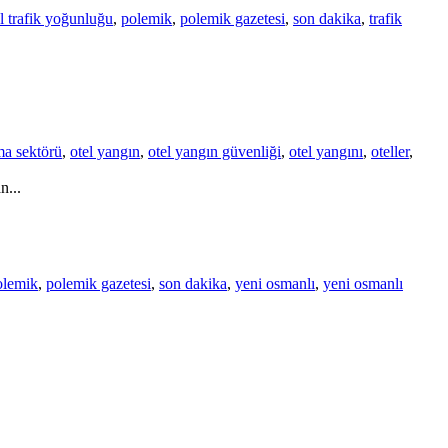
l trafik yoğunluğu
,
polemik
,
polemik gazetesi
,
son dakika
,
trafik
a sektörü
,
otel yangın
,
otel yangın güvenliği
,
otel yangını
,
oteller
,
n...
olemik
,
polemik gazetesi
,
son dakika
,
yeni osmanlı
,
yeni osmanlı