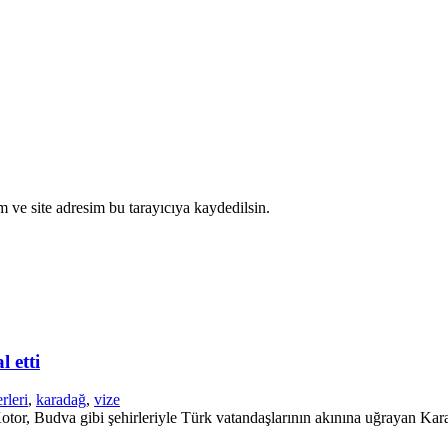
 ve site adresim bu tarayıcıya kaydedilsin.
 etti
rleri
,
karadağ
,
vize
tor, Budva gibi şehirleriyle Türk vatandaşlarının akınına uğrayan Karad