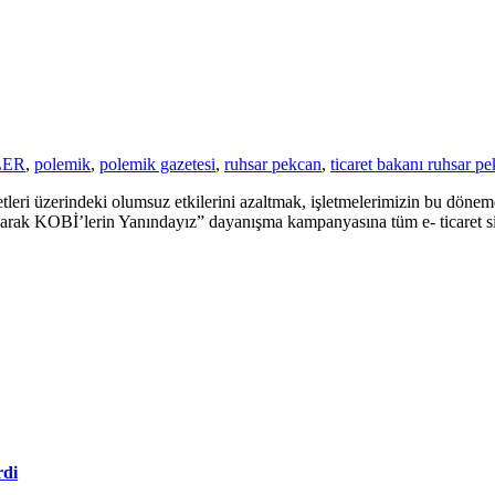
LER
,
polemik
,
polemik gazetesi
,
ruhsar pekcan
,
ticaret bakanı ruhsar p
eri üzerindeki olumsuz etkilerini azaltmak, işletmelerimizin bu dönemde
arak KOBİ’lerin Yanındayız” dayanışma kampanyasına tüm e- ticaret sit
rdi