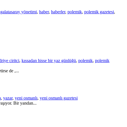
,
galatasaray yönetimi
,
haber
,
haberler
,
polemik
,
polemik gazetesi
,
riye ciritci
,
kıssadan hisse bir yaz günlüğü
,
polemik
,
polemik
rse de ,...
a
,
yazar
,
yeni osmanlı
,
yeni osmanlı gazetesi
aşıyor. Bir yandan...