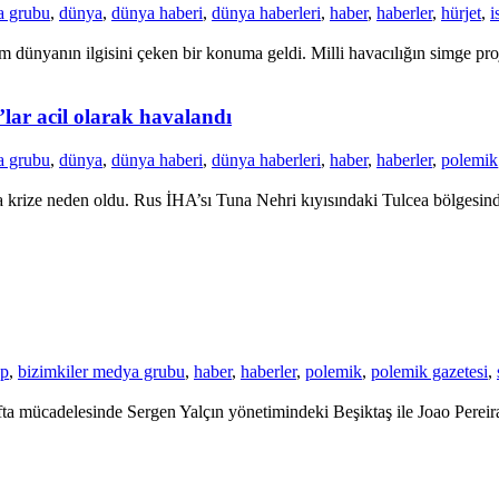
a grubu
,
dünya
,
dünya haberi
,
dünya haberleri
,
haber
,
haberler
,
hürjet
,
i
dünyanın ilgisini çeken bir konuma geldi. Milli havacılığın simge proje
’lar acil olarak havalandı
a grubu
,
dünya
,
dünya haberi
,
dünya haberleri
,
haber
,
haberler
,
polemik
krize neden oldu. Rus İHA’sı Tuna Nehri kıyısındaki Tulcea bölgesinde 
up
,
bizimkiler medya grubu
,
haber
,
haberler
,
polemik
,
polemik gazetesi
,
a mücadelesinde Sergen Yalçın yönetimindeki Beşiktaş ile Joao Pereira