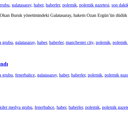
grubu
,
galatasaray
,
haber
,
haberler
,
polemik
,
polemik gazetesi
,
son daki
ile Okan Buruk yönetimindeki Galatasaray, hakem Ozan Ergün’ün düdük 
a grubu
,
galatasaray
,
haber
,
haberler
,
manchester city
,
polemik
,
polemik 
andı
a grubu
,
fenerbahçe
,
galatasaray
,
haber
,
haberler
,
polemik
,
polemik gaze
kiler medya grubu
,
fenerbahçe
,
haber
,
haberler
,
polemik
,
polemik gazet