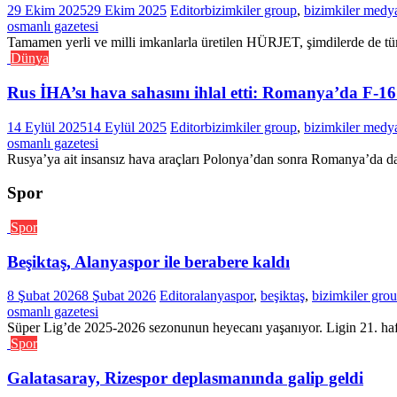
29 Ekim 2025
29 Ekim 2025
Editor
bizimkiler group
,
bizimkiler medy
osmanlı gazetesi
Tamamen yerli ve milli imkanlarla üretilen HÜRJET, şimdilerde de tüm 
Dünya
Rus İHA’sı hava sahasını ihlal etti: Romanya’da F-16
14 Eylül 2025
14 Eylül 2025
Editor
bizimkiler group
,
bizimkiler medy
osmanlı gazetesi
Rusya’ya ait insansız hava araçları Polonya’dan sonra Romanya’da da 
Spor
Spor
Beşiktaş, Alanyaspor ile berabere kaldı
8 Şubat 2026
8 Şubat 2026
Editor
alanyaspor
,
beşiktaş
,
bizimkiler gro
osmanlı gazetesi
Süper Lig’de 2025-2026 sezonunun heyecanı yaşanıyor. Ligin 21. haft
Spor
Galatasaray, Rizespor deplasmanında galip geldi