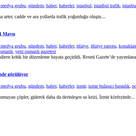
r medya grubu
,
gündem
,
haber
,
haberler
,
istanbul
,
istanbul trafik
,
istanbu
a arter, cadde ve ara yollarda trafik yoğunluğu oluştu....
31 Mayıs
r medya grubu
,
gündem
,
haber
,
haberler
,
itfaiye
,
itfaiye raporu
,
konaklam
osmanlı
,
yeni osmanlı gazetesi
ndiren kritik bir düzenleme hayata geçirildi. Resmi Gazete’de yayımlana
inde görülüyor
r medya grubu
,
gündem
,
haber
,
haberler
,
izmir
,
izmir bulaşıcı hastalık
,
p
nmayan çöpler, giderek daha da derinleşen su krizi, İzmir körfezinde...