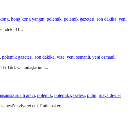
kong
,
hong kong yangın
,
polemik
,
polemik gazetesi
,
son dakika
,
yeni
sindeki 31...
,
polemik gazetesi
,
son dakika
,
vize
,
yeni osmanlı
,
yeni osmanlı
da Türk vatandaşlarının...
insansız sualtı aracı
,
polemik
,
polemik gazetesi
,
putin
,
rusya devlet
esi’ni ziyaret etti. Putin askeri...