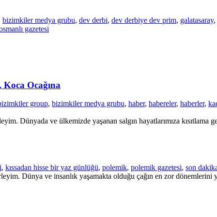
,
bizimkiler medya grubu
,
dev derbi
,
dev derbiye dev prim
,
galatasaray
osmanlı gazetesi
, Koca Ocağına
bizimkiler group
,
bizimkiler medya grubu
,
haber
,
habereler
,
haberler
,
kad
leyim. Dünyada ve ülkemizde yaşanan salgın hayatlarımıza kısıtlama geti
i
,
kıssadan hisse bir yaz günlüğü
,
polemik
,
polemik gazetesi
,
son dakik
rleyim. Dünya ve insanlık yaşamakta olduğu çağın en zor dönemlerini y