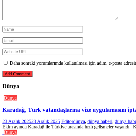
Daha sonraki yorumlarımda kullanılması için adım, e-posta adresim
Dünya
Dünya
Karadağ, Türk vatandaşlarına vize uygulamasını iptal
23 Aralık 2025
23 Aralık 2025
Editor
dünya
,
dünya haberi
,
dünya habe
Ekim ayında Karadağ ile Türkiye arasında hızlı gelişmeler yaşandı. Ko
Dünya