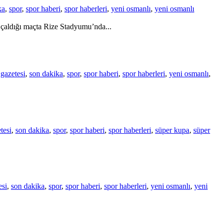
ka
,
spor
,
spor haberi
,
spor haberleri
,
yeni osmanlı
,
yeni osmanlı
çaldığı maçta Rize Stadyumu’nda...
gazetesi
,
son dakika
,
spor
,
spor haberi
,
spor haberleri
,
yeni osmanlı
,
tesi
,
son dakika
,
spor
,
spor haberi
,
spor haberleri
,
süper kupa
,
süper
esi
,
son dakika
,
spor
,
spor haberi
,
spor haberleri
,
yeni osmanlı
,
yeni