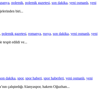
spanya
,
polemik
,
polemik gazetesi
,
son dakika
,
yeni osmanlı
,
yeni
lerinden biri...
,
polemik gazetesi
,
romanya
,
rusya
,
son dakika
,
yeni osmanlı
,
yeni
tespit edildi ve...
son dakika
,
spor
,
spor haberi
,
spor haberleri
,
yeni osmanlı
,
yeni
’nın çalıştırdığı Alanyaspor, hakem Oğuzhan...