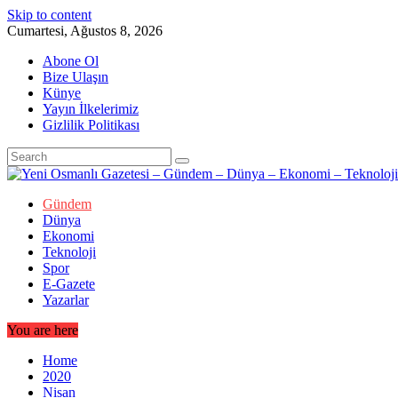
Skip to content
Cumartesi, Ağustos 8, 2026
Abone Ol
Bize Ulaşın
Künye
Yayın İlkelerimiz
Gizlilik Politikası
Gündem
Dünya
Ekonomi
Teknoloji
Spor
E-Gazete
Yazarlar
You are here
Home
2020
Nisan