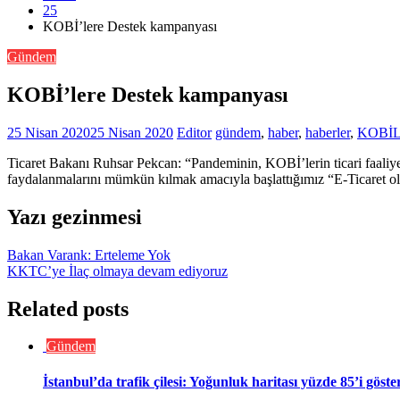
25
KOBİ’lere Destek kampanyası
Gündem
KOBİ’lere Destek kampanyası
25 Nisan 2020
25 Nisan 2020
Editor
gündem
,
haber
,
haberler
,
KOBİ
Ticaret Bakanı Ruhsar Pekcan: “Pandeminin, KOBİ’lerin ticari faaliyetl
faydalanmalarını mümkün kılmak amacıyla başlattığımız “E-Ticaret ol
Yazı gezinmesi
Bakan Varank: Erteleme Yok
KKTC’ye İlaç olmaya devam ediyoruz
Related posts
Gündem
İstanbul’da trafik çilesi: Yoğunluk haritası yüzde 85’i göste