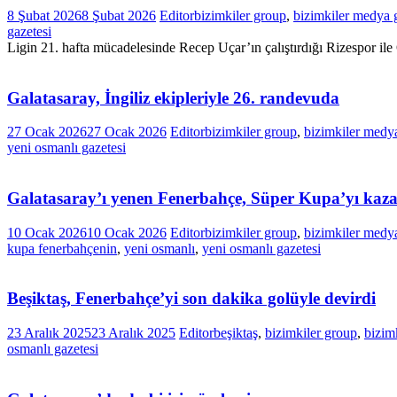
8 Şubat 2026
8 Şubat 2026
Editor
bizimkiler group
,
bizimkiler medya 
gazetesi
Ligin 21. hafta mücadelesinde Recep Uçar’ın çalıştırdığı Rizespor 
Galatasaray, İngiliz ekipleriyle 26. randevuda
27 Ocak 2026
27 Ocak 2026
Editor
bizimkiler group
,
bizimkiler medy
yeni osmanlı gazetesi
Galatasaray’ı yenen Fenerbahçe, Süper Kupa’yı kaz
10 Ocak 2026
10 Ocak 2026
Editor
bizimkiler group
,
bizimkiler medy
kupa fenerbahçenin
,
yeni osmanlı
,
yeni osmanlı gazetesi
Beşiktaş, Fenerbahçe’yi son dakika golüyle devirdi
23 Aralık 2025
23 Aralık 2025
Editor
beşiktaş
,
bizimkiler group
,
bizim
osmanlı gazetesi