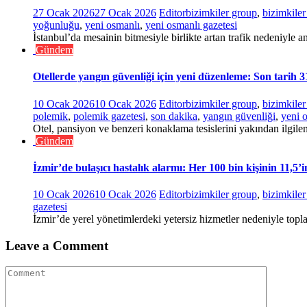
27 Ocak 2026
27 Ocak 2026
Editor
bizimkiler group
,
bizimkile
yoğunluğu
,
yeni osmanlı
,
yeni osmanlı gazetesi
İstanbul’da mesainin bitmesiyle birlikte artan trafik nedeniyle an
Gündem
Otellerde yangın güvenliği için yeni düzenleme: Son tarih 
10 Ocak 2026
10 Ocak 2026
Editor
bizimkiler group
,
bizimkile
polemik
,
polemik gazetesi
,
son dakika
,
yangın güvenliği
,
yeni 
Otel, pansiyon ve benzeri konaklama tesislerini yakından ilgile
Gündem
İzmir’de bulaşıcı hastalık alarmı: Her 100 bin kişinin 11,5’
10 Ocak 2026
10 Ocak 2026
Editor
bizimkiler group
,
bizimkile
gazetesi
İzmir’de yerel yönetimlerdeki yetersiz hizmetler nedeniyle topla
Leave a Comment