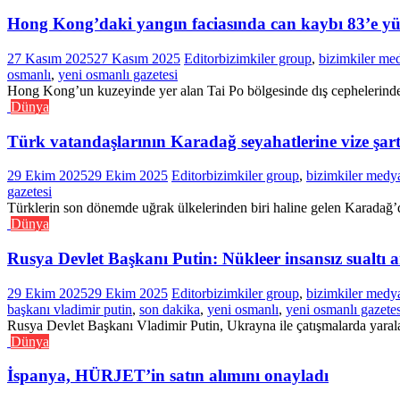
Hong Kong’daki yangın faciasında can kaybı 83’e yü
27 Kasım 2025
27 Kasım 2025
Editor
bizimkiler group
,
bizimkiler me
osmanlı
,
yeni osmanlı gazetesi
Hong Kong’un kuzeyinde yer alan Tai Po bölgesinde dış cephelerinde t
Dünya
Türk vatandaşlarının Karadağ seyahatlerine vize şartı
29 Ekim 2025
29 Ekim 2025
Editor
bizimkiler group
,
bizimkiler medy
gazetesi
Türklerin son dönemde uğrak ülkelerinden biri haline gelen Karadağ’d
Dünya
Rusya Devlet Başkanı Putin: Nükleer insansız sualtı ara
29 Ekim 2025
29 Ekim 2025
Editor
bizimkiler group
,
bizimkiler medy
başkanı vladimir putin
,
son dakika
,
yeni osmanlı
,
yeni osmanlı gazetes
Rusya Devlet Başkanı Vladimir Putin, Ukrayna ile çatışmalarda yarala
Dünya
İspanya, HÜRJET’in satın alımını onayladı