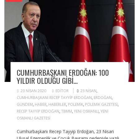
CUMHURBAŞKANI ERDOĞAN: 100
YILDIR OLDUĞU GIBI…
23 NISAN 2020
EDITOR
23 NISAN
,
CUMHURBAŞKANI RECEP TAYYIP ERDOĞAN
,
ERDOĞAN
,
GÜNDEM
,
HABER
,
HABERLER
,
POLEMIK
,
POLEMIK GAZETESI
,
RECEP TAYYIP ERDOĞAN
,
TBMM
,
YENI OSMANLI
,
YENI
OSMANLI GAZETESI
Cumhurbaşkanı Recep Tayyip Erdoğan, 23 Nisan
Ulusal Egemenlik ve Çocuk Bayramı nedeniyle yazılı