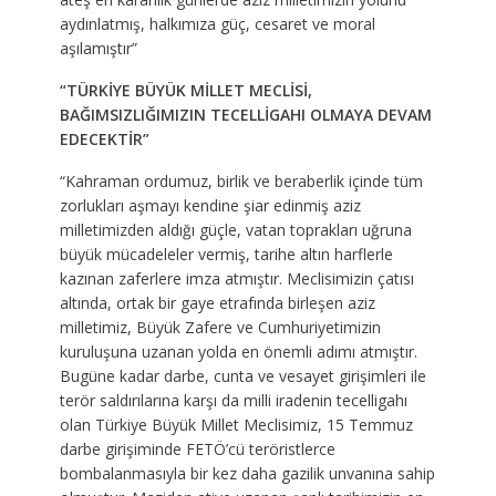
aydınlatmış, halkımıza güç, cesaret ve moral
aşılamıştır”
“TÜRKİYE BÜYÜK MİLLET MECLİSİ,
BAĞIMSIZLIĞIMIZIN TECELLİGAHI OLMAYA DEVAM
EDECEKTİR”
“Kahraman ordumuz, birlik ve beraberlik içinde tüm
zorlukları aşmayı kendine şiar edinmiş aziz
milletimizden aldığı güçle, vatan toprakları uğruna
büyük mücadeleler vermiş, tarihe altın harflerle
kazınan zaferlere imza atmıştır. Meclisimizin çatısı
altında, ortak bir gaye etrafında birleşen aziz
milletimiz, Büyük Zafere ve Cumhuriyetimizin
kuruluşuna uzanan yolda en önemli adımı atmıştır.
Bugüne kadar darbe, cunta ve vesayet girişimleri ile
terör saldırılarına karşı da milli iradenin tecelligahı
olan Türkiye Büyük Millet Meclisimiz, 15 Temmuz
darbe girişiminde FETÖ’cü teröristlerce
bombalanmasıyla bir kez daha gazilik unvanına sahip