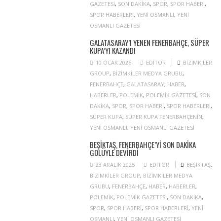
GAZETESI
,
SON DAKIKA
,
SPOR
,
SPOR HABERI
,
SPOR HABERLERI
,
YENI OSMANLI
,
YENI
OSMANLI GAZETESI
GALATASARAY’I YENEN FENERBAHÇE, SÜPER
KUPA’YI KAZANDI
10 OCAK 2026
EDITOR
BIZIMKILER
GROUP
,
BIZIMKILER MEDYA GRUBU
,
FENERBAHÇE
,
GALATASARAY
,
HABER
,
HABERLER
,
POLEMIK
,
POLEMIK GAZETESI
,
SON
DAKIKA
,
SPOR
,
SPOR HABERI
,
SPOR HABERLERI
,
SÜPER KUPA
,
SÜPER KUPA FENERBAHÇENIN
,
YENI OSMANLI
,
YENI OSMANLI GAZETESI
BEŞIKTAŞ, FENERBAHÇE’YI SON DAKIKA
GOLÜYLE DEVIRDI
23 ARALIK 2025
EDITOR
BEŞIKTAŞ
,
BIZIMKILER GROUP
,
BIZIMKILER MEDYA
GRUBU
,
FENERBAHÇE
,
HABER
,
HABERLER
,
POLEMIK
,
POLEMIK GAZETESI
,
SON DAKIKA
,
SPOR
,
SPOR HABERI
,
SPOR HABERLERI
,
YENI
OSMANLI
,
YENI OSMANLI GAZETESI