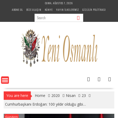
Skip
CUMA, AĞUSTOS 7, 2026
to
ABONE OL
BIZE ULAŞIN
KÜNYE
YAYIN İLKELERIMIZ
GIZLILIK POLITIKASI
content
You are here
Home
2020
Nisan
23
Cumhurbaşkanı Erdoğan: 100 yıldır olduğu gibi…
Gündem