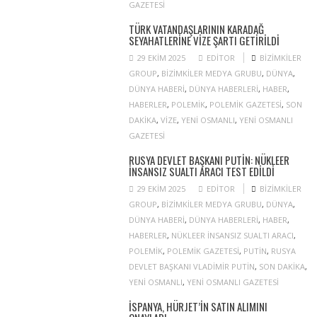
GAZETESI
TÜRK VATANDAŞLARININ KARADAĞ
SEYAHATLERINE VIZE ŞARTI GETIRILDI
29 EKIM 2025
EDITOR
BIZIMKILER
GROUP
,
BIZIMKILER MEDYA GRUBU
,
DÜNYA
,
DÜNYA HABERI
,
DÜNYA HABERLERI
,
HABER
,
HABERLER
,
POLEMIK
,
POLEMIK GAZETESI
,
SON
DAKIKA
,
VIZE
,
YENI OSMANLI
,
YENI OSMANLI
GAZETESI
RUSYA DEVLET BAŞKANI PUTIN: NÜKLEER
INSANSIZ SUALTI ARACI TEST EDILDI
29 EKIM 2025
EDITOR
BIZIMKILER
GROUP
,
BIZIMKILER MEDYA GRUBU
,
DÜNYA
,
DÜNYA HABERI
,
DÜNYA HABERLERI
,
HABER
,
HABERLER
,
NÜKLEER INSANSIZ SUALTI ARACI
,
POLEMIK
,
POLEMIK GAZETESI
,
PUTIN
,
RUSYA
DEVLET BAŞKANI VLADIMIR PUTIN
,
SON DAKIKA
,
YENI OSMANLI
,
YENI OSMANLI GAZETESI
İSPANYA, HÜRJET’IN SATIN ALIMINI