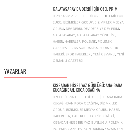
GALATASARAY’DA DERBI IÇIN ÖZEL PRIM
28 KASIM 2025
EDITOR
1 MILYON
EURO
,
BIZIMKILER GROUP
,
BIZIMKILER MEDYA
GRUBU
,
DEV DERBI
,
DEV DERBIYE DEV PRIM
,
GALATASARAY
,
GALATASARAY YÖNETIMI
,
HABER
,
HABERLER
,
POLEMIK
,
POLEMIK
GAZETESI
,
PRIM
,
SON DAKIKA
,
SPOR
,
SPOR
HABERI
,
SPOR HABERLERI
,
YENI OSMANLI
,
YENI
OSMANLI GAZETESI
YAZARLAR
KISSADAN HISSE YAZ GÜNLÜĞÜ; ANA-BABA
KUCAĞINDAN, KOCA OCAĞINA
9 EYLÜL 2021
EDITOR
ANA BABA
KUCAĞINDAN KOCA OCAĞINA
,
BIZIMKILER
GROUP
,
BIZIMKILER MEDYA GRUBU
,
HABER
,
HABERELER
,
HABERLER
,
KADRIYE CIRITCI
,
KISSADAN HISSE BIR YAZ GÜNLÜĞÜ
,
POLEMIK
,
POLEMIK GAZETESI
,
SON DAKIKA
,
YAZAR
,
YENI