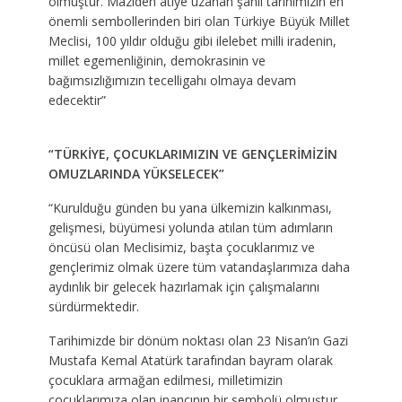
olmuştur. Maziden atiye uzanan şanlı tarihimizin en
önemli sembollerinden biri olan Türkiye Büyük Millet
Meclisi, 100 yıldır olduğu gibi ilelebet milli iradenin,
millet egemenliğinin, demokrasinin ve
bağımsızlığımızın tecelligahı olmaya devam
edecektir”
“TÜRKİYE, ÇOCUKLARIMIZIN VE GENÇLERİMİZİN
OMUZLARINDA YÜKSELECEK”
“Kurulduğu günden bu yana ülkemizin kalkınması,
gelişmesi, büyümesi yolunda atılan tüm adımların
öncüsü olan Meclisimiz, başta çocuklarımız ve
gençlerimiz olmak üzere tüm vatandaşlarımıza daha
aydınlık bir gelecek hazırlamak için çalışmalarını
sürdürmektedir.
Tarihimizde bir dönüm noktası olan 23 Nisan’ın Gazi
Mustafa Kemal Atatürk tarafından bayram olarak
çocuklara armağan edilmesi, milletimizin
çocuklarımıza olan inancının bir sembolü olmuştur.