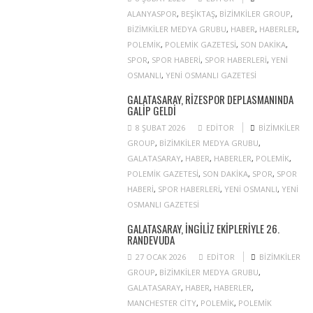
ALANYASPOR
,
BEŞIKTAŞ
,
BIZIMKILER GROUP
,
BIZIMKILER MEDYA GRUBU
,
HABER
,
HABERLER
,
POLEMIK
,
POLEMIK GAZETESI
,
SON DAKIKA
,
SPOR
,
SPOR HABERI
,
SPOR HABERLERI
,
YENI
OSMANLI
,
YENI OSMANLI GAZETESI
GALATASARAY, RIZESPOR DEPLASMANINDA
GALIP GELDI
8 ŞUBAT 2026
EDITOR
BIZIMKILER
GROUP
,
BIZIMKILER MEDYA GRUBU
,
GALATASARAY
,
HABER
,
HABERLER
,
POLEMIK
,
POLEMIK GAZETESI
,
SON DAKIKA
,
SPOR
,
SPOR
HABERI
,
SPOR HABERLERI
,
YENI OSMANLI
,
YENI
OSMANLI GAZETESI
GALATASARAY, İNGILIZ EKIPLERIYLE 26.
RANDEVUDA
27 OCAK 2026
EDITOR
BIZIMKILER
GROUP
,
BIZIMKILER MEDYA GRUBU
,
GALATASARAY
,
HABER
,
HABERLER
,
MANCHESTER CITY
,
POLEMIK
,
POLEMIK