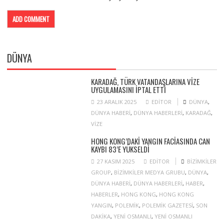
DÜNYA
KARADAĞ, TÜRK VATANDAŞLARINA VIZE
UYGULAMASINI IPTAL ETTI
23 ARALIK 2025
EDITOR
DÜNYA
,
DÜNYA HABERI
,
DÜNYA HABERLERI
,
KARADAĞ
,
VIZE
HONG KONG’DAKI YANGIN FACIASINDA CAN
KAYBI 83’E YÜKSELDI
27 KASIM 2025
EDITOR
BIZIMKILER
GROUP
,
BIZIMKILER MEDYA GRUBU
,
DÜNYA
,
DÜNYA HABERI
,
DÜNYA HABERLERI
,
HABER
,
HABERLER
,
HONG KONG
,
HONG KONG
YANGIN
,
POLEMIK
,
POLEMIK GAZETESI
,
SON
DAKIKA
,
YENI OSMANLI
,
YENI OSMANLI