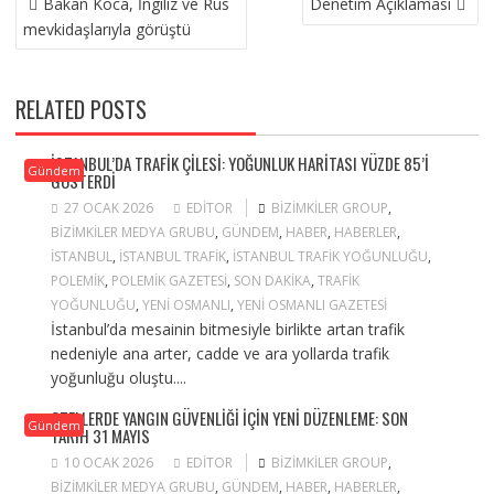
Bakan Koca, İngiliz ve Rus
Denetim Açıklaması
GEZINMESI
mevkidaşlarıyla görüştü
RELATED POSTS
İSTANBUL’DA TRAFIK ÇILESI: YOĞUNLUK HARITASI YÜZDE 85’I
Gündem
GÖSTERDI
27 OCAK 2026
EDITOR
BIZIMKILER GROUP
,
BIZIMKILER MEDYA GRUBU
,
GÜNDEM
,
HABER
,
HABERLER
,
ISTANBUL
,
ISTANBUL TRAFIK
,
ISTANBUL TRAFIK YOĞUNLUĞU
,
POLEMIK
,
POLEMIK GAZETESI
,
SON DAKIKA
,
TRAFIK
YOĞUNLUĞU
,
YENI OSMANLI
,
YENI OSMANLI GAZETESI
İstanbul’da mesainin bitmesiyle birlikte artan trafik
nedeniyle ana arter, cadde ve ara yollarda trafik
yoğunluğu oluştu....
OTELLERDE YANGIN GÜVENLIĞI IÇIN YENI DÜZENLEME: SON
Gündem
TARIH 31 MAYIS
10 OCAK 2026
EDITOR
BIZIMKILER GROUP
,
BIZIMKILER MEDYA GRUBU
,
GÜNDEM
,
HABER
,
HABERLER
,