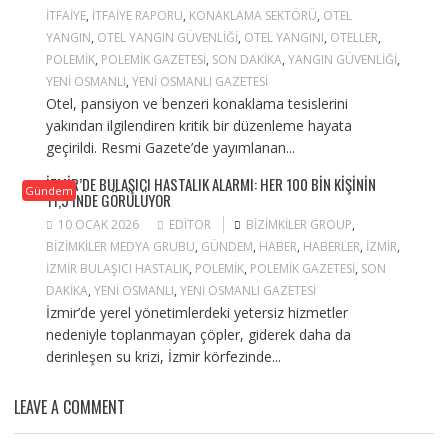
ITFAIYE
,
ITFAIYE RAPORU
,
KONAKLAMA SEKTÖRÜ
,
OTEL
YANGIN
,
OTEL YANGIN GÜVENLIĞI
,
OTEL YANGINI
,
OTELLER
,
POLEMIK
,
POLEMIK GAZETESI
,
SON DAKIKA
,
YANGIN GÜVENLIĞI
,
YENI OSMANLI
,
YENI OSMANLI GAZETESI
Otel, pansiyon ve benzeri konaklama tesislerini
yakından ilgilendiren kritik bir düzenleme hayata
geçirildi. Resmi Gazete’de yayımlanan...
İZMIR’DE BULAŞICI HASTALIK ALARMI: HER 100 BIN KIŞININ
Gündem
11,5’INDE GÖRÜLÜYOR
10 OCAK 2026
EDITOR
BIZIMKILER GROUP
,
BIZIMKILER MEDYA GRUBU
,
GÜNDEM
,
HABER
,
HABERLER
,
IZMIR
,
IZMIR BULAŞICI HASTALIK
,
POLEMIK
,
POLEMIK GAZETESI
,
SON
DAKIKA
,
YENI OSMANLI
,
YENI OSMANLI GAZETESI
İzmir’de yerel yönetimlerdeki yetersiz hizmetler
nedeniyle toplanmayan çöpler, giderek daha da
derinleşen su krizi, İzmir körfezinde...
LEAVE A COMMENT