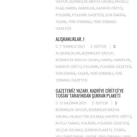
GROUP
,
BIZIMKILER MEDYA GRUBU
,
ENGELLI
PLAJI
,
HABER
,
HABERLER
,
KADRIYE CIRITCI
,
POLEMIK
,
POLEMIK GAZETESI
,
SON DAKIKA
,
YAZAR
,
YENI OSMANLI
,
YENI OSMANLI
GAZETESI
ALIŞKANLIKLAR..!
7 TEMMUZ 2021
EDITOR
ALIŞKANLIKLAR
,
BIZIMKILER GROUP
,
BIZIMKILER MEDYA GRUBU
,
HABER
,
HABERLER
,
KADRIYE CIRITCI
,
POLEMIK
,
POLEMIK GAZETESI
,
SON DAKIKA
,
YAZAR
,
YENI OSMANLI
,
YENI
OSMANLI GAZETESI
GAZETEMIZ YAZARI, KADRIYE CIRITCI’YE
TÜSİAV TARAFINDAN ŞÜKRAN PLAKETI
12 HAZIRAN 2021
EDITOR
BIZIMKILER GROUP
,
BIZIMKILER MEDYA
GRUBU
,
CELALETTIN SOLMAZ
,
KADRIYE CIRITCI
,
KUTLU TAMAY
,
POLEMIK
,
POLEMIK GAZETESI
,
SELÇUK SOLMAZ
,
ŞÜKRAN PLAKETI
,
TÜSIAV
,
VELI SARITOPRAK
,
YAZAR
,
YENI OSMANLI
,
YENI