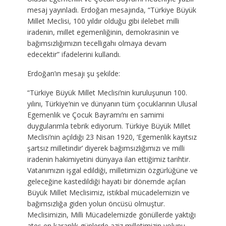
mesaj yayınladı. Erdoğan mesajında, “Türkiye Büyük
Millet Meclisi, 100 yıldır olduğu gibi ilelebet milli
iradenin, millet egemenliğinin, demokrasinin ve
bağımsızlığımızın tecelligahı olmaya devam
edecektir” ifadelerini kullandı.
Erdoğan’ın mesajı şu şekilde:
“Türkiye Büyük Millet Meclisi’nin kuruluşunun 100.
yılını, Türkiye’nin ve dünyanın tüm çocuklarının Ulusal
Egemenlik ve Çocuk Bayramı’nı en samimi
duygularımla tebrik ediyorum. Türkiye Büyük Millet
Meclisi’nin açıldığı 23 Nisan 1920, ‘Egemenlik kayıtsız
şartsız milletindir’ diyerek bağımsızlığımızı ve milli
iradenin hakimiyetini dünyaya ilan ettiğimiz tarihtir.
Vatanımızın işgal edildiği, milletimizin özgürlüğüne ve
geleceğine kastedildiği hayati bir dönemde açılan
Büyük Millet Meclisimiz, istikbal mücadelemizin ve
bağımsızlığa giden yolun öncüsü olmuştur.
Meclisimizin, Milli Mücadelemizde gönüllerde yaktığı
ateş en karanlık günlerde aziz milletimizin yolunu