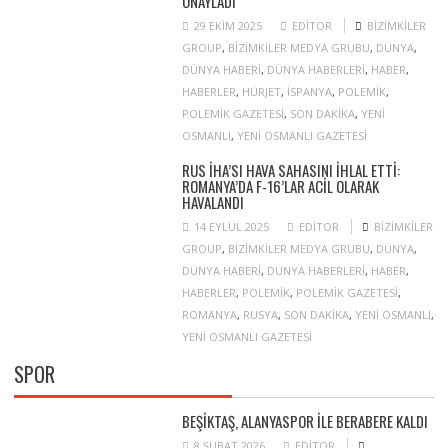
ONAYLADI
29 EKIM 2025
EDITOR
BIZIMKILER
GROUP
,
BIZIMKILER MEDYA GRUBU
,
DÜNYA
,
DÜNYA HABERI
,
DÜNYA HABERLERI
,
HABER
,
HABERLER
,
HÜRJET
,
ISPANYA
,
POLEMIK
,
POLEMIK GAZETESI
,
SON DAKIKA
,
YENI
OSMANLI
,
YENI OSMANLI GAZETESI
RUS İHA’SI HAVA SAHASINI IHLAL ETTI:
ROMANYA’DA F-16’LAR ACIL OLARAK
HAVALANDI
14 EYLÜL 2025
EDITOR
BIZIMKILER
GROUP
,
BIZIMKILER MEDYA GRUBU
,
DÜNYA
,
DÜNYA HABERI
,
DÜNYA HABERLERI
,
HABER
,
HABERLER
,
POLEMIK
,
POLEMIK GAZETESI
,
ROMANYA
,
RUSYA
,
SON DAKIKA
,
YENI OSMANLI
,
YENI OSMANLI GAZETESI
SPOR
BEŞIKTAŞ, ALANYASPOR ILE BERABERE KALDI
8 ŞUBAT 2026
EDITOR