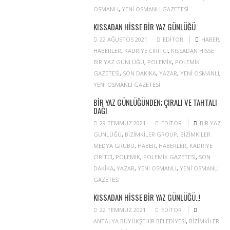
OSMANLI
,
YENI OSMANLI GAZETESI
KISSADAN HISSE BIR YAZ GÜNLÜĞÜ
22 AĞUSTOS 2021
EDITOR
HABER
,
HABERLER
,
KADRIYE CIRITCI
,
KISSADAN HISSE
BIR YAZ GÜNLÜĞÜ
,
POLEMIK
,
POLEMIK
GAZETESI
,
SON DAKIKA
,
YAZAR
,
YENI OSMANLI
,
YENI OSMANLI GAZETESI
BIR YAZ GÜNLÜĞÜNDEN; ÇIRALI VE TAHTALI
DAĞI
29 TEMMUZ 2021
EDITOR
BIR YAZ
GÜNLÜĞÜ
,
BIZIMKILER GROUP
,
BIZIMKILER
MEDYA GRUBU
,
HABER
,
HABERLER
,
KADRIYE
CIRITCI
,
POLEMIK
,
POLEMIK GAZETESI
,
SON
DAKIKA
,
YAZAR
,
YENI OSMANLI
,
YENI OSMANLI
GAZETESI
KISSADAN HISSE BIR YAZ GÜNLÜĞÜ..!
22 TEMMUZ 2021
EDITOR
ANTALYA BÜYÜKŞEHIR BELEDIYESI
,
BIZIMKILER