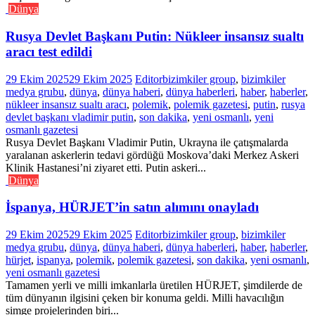
Dünya
Rusya Devlet Başkanı Putin: Nükleer insansız sualtı
aracı test edildi
29 Ekim 2025
29 Ekim 2025
Editor
bizimkiler group
,
bizimkiler
medya grubu
,
dünya
,
dünya haberi
,
dünya haberleri
,
haber
,
haberler
,
nükleer insansız sualtı aracı
,
polemik
,
polemik gazetesi
,
putin
,
rusya
devlet başkanı vladimir putin
,
son dakika
,
yeni osmanlı
,
yeni
osmanlı gazetesi
Rusya Devlet Başkanı Vladimir Putin, Ukrayna ile çatışmalarda
yaralanan askerlerin tedavi gördüğü Moskova’daki Merkez Askeri
Klinik Hastanesi’ni ziyaret etti. Putin askeri...
Dünya
İspanya, HÜRJET’in satın alımını onayladı
29 Ekim 2025
29 Ekim 2025
Editor
bizimkiler group
,
bizimkiler
medya grubu
,
dünya
,
dünya haberi
,
dünya haberleri
,
haber
,
haberler
,
hürjet
,
ispanya
,
polemik
,
polemik gazetesi
,
son dakika
,
yeni osmanlı
,
yeni osmanlı gazetesi
Tamamen yerli ve milli imkanlarla üretilen HÜRJET, şimdilerde de
tüm dünyanın ilgisini çeken bir konuma geldi. Milli havacılığın
simge projelerinden biri...