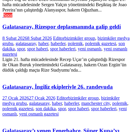
hafta mücadelesinde Sergen Yalçın yönetimindeki Beşiktaş ile Joao
Pereira’nın çalıştırdığı Alanyaspor, hakem Oğuzhan...
Spor
Galatasaray, Rizespor deplasmanında galip geldi
8 Şubat 2026
8 Şubat 2026
Editor
bizimkiler group
,
bizimkiler medya
grubu
,
galatasaray
,
haber
,
haberler
,
polemik
,
polemik gazetesi
,
son
dakika
,
spor
,
spor haberi
,
spor haberleri
,
yeni osmanlı
,
yeni osmanlı
gazetesi
Ligin 21. hafta mücadelesinde Recep Uçar’ın çalıştırdığı Rizespor
ile Okan Buruk yönetimindeki Galatasaray, hakem Ozan Ergün’ün
düdük çaldığı maçta Rize Stadyumu’nda...
Galatasaray, İngiliz ekipleriyle 26. randevuda
27 Ocak 2026
27 Ocak 2026
Editor
bizimkiler group
,
bizimkiler
medya grubu
,
galatasaray
,
haber
,
haberler
,
manchester city
,
polemik
,
polemik gazetesi
,
son dakika
,
spor
,
spor haberi
,
spor haberleri
,
yeni
osmanlı
,
yeni osmanlı gazetesi
Galatasaray’ı yenen Fenerbahçe, Süper Kupa’yı