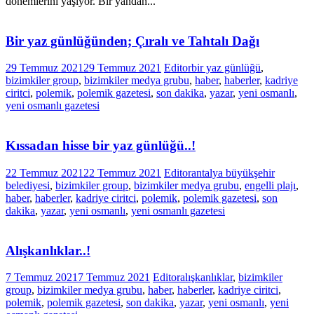
dönemlerini yaşıyor. Bir yandan...
Bir yaz günlüğünden; Çıralı ve Tahtalı Dağı
29 Temmuz 2021
29 Temmuz 2021
Editor
bir yaz günlüğü
,
bizimkiler group
,
bizimkiler medya grubu
,
haber
,
haberler
,
kadriye
ciritci
,
polemik
,
polemik gazetesi
,
son dakika
,
yazar
,
yeni osmanlı
,
yeni osmanlı gazetesi
Kıssadan hisse bir yaz günlüğü..!
22 Temmuz 2021
22 Temmuz 2021
Editor
antalya büyükşehir
belediyesi
,
bizimkiler group
,
bizimkiler medya grubu
,
engelli plajı
,
haber
,
haberler
,
kadriye ciritci
,
polemik
,
polemik gazetesi
,
son
dakika
,
yazar
,
yeni osmanlı
,
yeni osmanlı gazetesi
Alışkanlıklar..!
7 Temmuz 2021
7 Temmuz 2021
Editor
alışkanlıklar
,
bizimkiler
group
,
bizimkiler medya grubu
,
haber
,
haberler
,
kadriye ciritci
,
polemik
,
polemik gazetesi
,
son dakika
,
yazar
,
yeni osmanlı
,
yeni