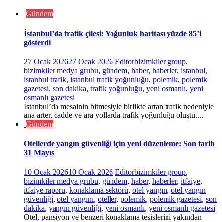
Gündem
İstanbul’da trafik çilesi: Yoğunluk haritası yüzde 85’i
gösterdi
27 Ocak 2026
27 Ocak 2026
Editor
bizimkiler group
,
bizimkiler medya grubu
,
gündem
,
haber
,
haberler
,
istanbul
,
istanbul trafik
,
istanbul trafik yoğunluğu
,
polemik
,
polemik
gazetesi
,
son dakika
,
trafik yoğunluğu
,
yeni osmanlı
,
yeni
osmanlı gazetesi
İstanbul’da mesainin bitmesiyle birlikte artan trafik nedeniyle
ana arter, cadde ve ara yollarda trafik yoğunluğu oluştu....
Gündem
Otellerde yangın güvenliği için yeni düzenleme: Son tarih
31 Mayıs
10 Ocak 2026
10 Ocak 2026
Editor
bizimkiler group
,
bizimkiler medya grubu
,
gündem
,
haber
,
haberler
,
itfaiye
,
itfaiye raporu
,
konaklama sektörü
,
otel yangın
,
otel yangın
güvenliği
,
otel yangını
,
oteller
,
polemik
,
polemik gazetesi
,
son
dakika
,
yangın güvenliği
,
yeni osmanlı
,
yeni osmanlı gazetesi
Otel, pansiyon ve benzeri konaklama tesislerini yakından