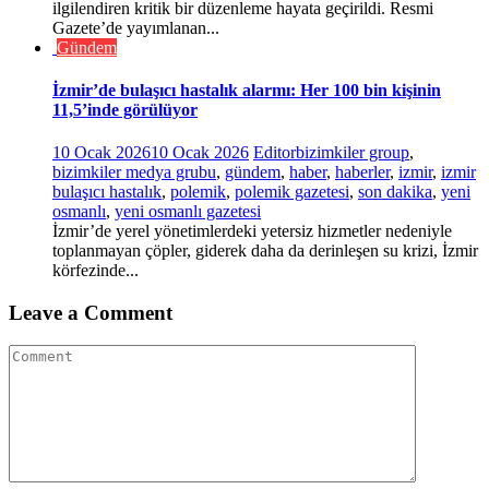
ilgilendiren kritik bir düzenleme hayata geçirildi. Resmi
Gazete’de yayımlanan...
Gündem
İzmir’de bulaşıcı hastalık alarmı: Her 100 bin kişinin
11,5’inde görülüyor
10 Ocak 2026
10 Ocak 2026
Editor
bizimkiler group
,
bizimkiler medya grubu
,
gündem
,
haber
,
haberler
,
izmir
,
izmir
bulaşıcı hastalık
,
polemik
,
polemik gazetesi
,
son dakika
,
yeni
osmanlı
,
yeni osmanlı gazetesi
İzmir’de yerel yönetimlerdeki yetersiz hizmetler nedeniyle
toplanmayan çöpler, giderek daha da derinleşen su krizi, İzmir
körfezinde...
Leave a Comment