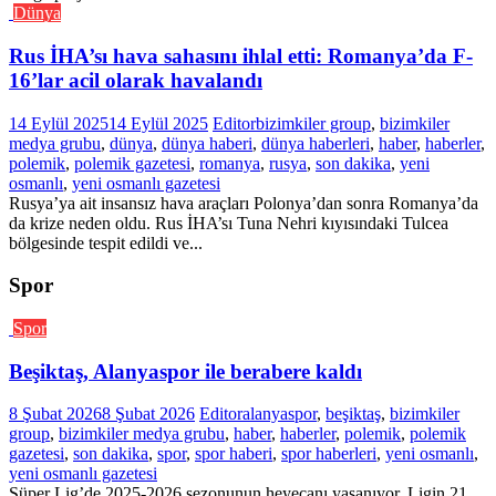
Dünya
Rus İHA’sı hava sahasını ihlal etti: Romanya’da F-
16’lar acil olarak havalandı
14 Eylül 2025
14 Eylül 2025
Editor
bizimkiler group
,
bizimkiler
medya grubu
,
dünya
,
dünya haberi
,
dünya haberleri
,
haber
,
haberler
,
polemik
,
polemik gazetesi
,
romanya
,
rusya
,
son dakika
,
yeni
osmanlı
,
yeni osmanlı gazetesi
Rusya’ya ait insansız hava araçları Polonya’dan sonra Romanya’da
da krize neden oldu. Rus İHA’sı Tuna Nehri kıyısındaki Tulcea
bölgesinde tespit edildi ve...
Spor
Spor
Beşiktaş, Alanyaspor ile berabere kaldı
8 Şubat 2026
8 Şubat 2026
Editor
alanyaspor
,
beşiktaş
,
bizimkiler
group
,
bizimkiler medya grubu
,
haber
,
haberler
,
polemik
,
polemik
gazetesi
,
son dakika
,
spor
,
spor haberi
,
spor haberleri
,
yeni osmanlı
,
yeni osmanlı gazetesi
Süper Lig’de 2025-2026 sezonunun heyecanı yaşanıyor. Ligin 21.