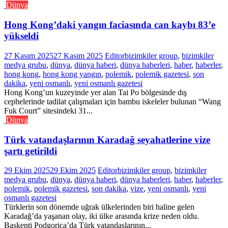
Dünya
Hong Kong’daki yangın faciasında can kaybı 83’e
yükseldi
27 Kasım 2025
27 Kasım 2025
Editor
bizimkiler group
,
bizimkiler
medya grubu
,
dünya
,
dünya haberi
,
dünya haberleri
,
haber
,
haberler
,
hong kong
,
hong kong yangın
,
polemik
,
polemik gazetesi
,
son
dakika
,
yeni osmanlı
,
yeni osmanlı gazetesi
Hong Kong’un kuzeyinde yer alan Tai Po bölgesinde dış
cephelerinde tadilat çalışmaları için bambu iskeleler bulunan “Wang
Fuk Court” sitesindeki 31...
Dünya
Türk vatandaşlarının Karadağ seyahatlerine vize
şartı getirildi
29 Ekim 2025
29 Ekim 2025
Editor
bizimkiler group
,
bizimkiler
medya grubu
,
dünya
,
dünya haberi
,
dünya haberleri
,
haber
,
haberler
,
polemik
,
polemik gazetesi
,
son dakika
,
vize
,
yeni osmanlı
,
yeni
osmanlı gazetesi
Türklerin son dönemde uğrak ülkelerinden biri haline gelen
Karadağ’da yaşanan olay, iki ülke arasında krize neden oldu.
Başkenti Podgorica’da Türk vatandaşlarının...