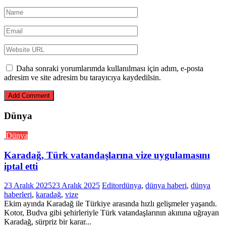
Daha sonraki yorumlarımda kullanılması için adım, e-posta
adresim ve site adresim bu tarayıcıya kaydedilsin.
Dünya
Dünya
Karadağ, Türk vatandaşlarına vize uygulamasını
iptal etti
23 Aralık 2025
23 Aralık 2025
Editor
dünya
,
dünya haberi
,
dünya
haberleri
,
karadağ
,
vize
Ekim ayında Karadağ ile Türkiye arasında hızlı gelişmeler yaşandı.
Kotor, Budva gibi şehirleriyle Türk vatandaşlarının akınına uğrayan
Karadağ, sürpriz bir karar...