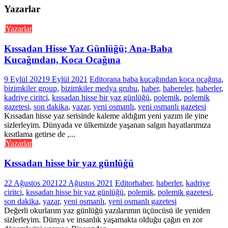
Yazarlar
Yazarlar
Kıssadan Hisse Yaz Günlüğü; Ana-Baba
Kucağından, Koca Ocağına
9 Eylül 2021
9 Eylül 2021
Editor
ana baba kucağından koca ocağına
,
bizimkiler group
,
bizimkiler medya grubu
,
haber
,
habereler
,
haberler
,
kadriye ciritci
,
kıssadan hisse bir yaz günlüğü
,
polemik
,
polemik
gazetesi
,
son dakika
,
yazar
,
yeni osmanlı
,
yeni osmanlı gazetesi
Kıssadan hisse yaz serisinde kaleme aldığım yeni yazım ile yine
sizlerleyim. Dünyada ve ülkemizde yaşanan salgın hayatlarımıza
kısıtlama getirse de ,...
Yazarlar
Kıssadan hisse bir yaz günlüğü
22 Ağustos 2021
22 Ağustos 2021
Editor
haber
,
haberler
,
kadriye
ciritci
,
kıssadan hisse bir yaz günlüğü
,
polemik
,
polemik gazetesi
,
son dakika
,
yazar
,
yeni osmanlı
,
yeni osmanlı gazetesi
Değerli okurlarım yaz günlüğü yazılarımın üçüncüsü ile yeniden
sizlerleyim. Dünya ve insanlık yaşamakta olduğu çağın en zor