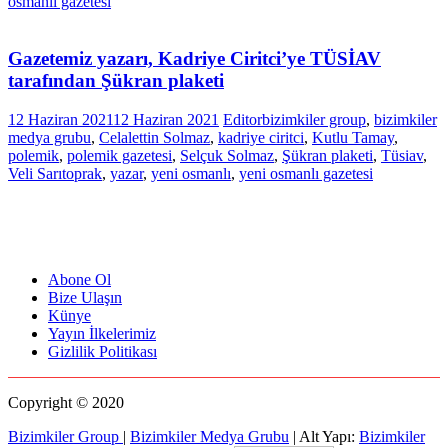
osmanlı gazetesi
Gazetemiz yazarı, Kadriye Ciritci’ye TÜSİAV
tarafından Şükran plaketi
12 Haziran 2021
12 Haziran 2021
Editor
bizimkiler group
,
bizimkiler
medya grubu
,
Celalettin Solmaz
,
kadriye ciritci
,
Kutlu Tamay
,
polemik
,
polemik gazetesi
,
Selçuk Solmaz
,
Şükran plaketi
,
Tüsiav
,
Veli Sarıtoprak
,
yazar
,
yeni osmanlı
,
yeni osmanlı gazetesi
Abone Ol
Bize Ulaşın
Künye
Yayın İlkelerimiz
Gizlilik Politikası
Copyright © 2020
Bizimkiler Group
|
Bizimkiler Medya Grubu
|
Alt Yapı:
Bizimkiler