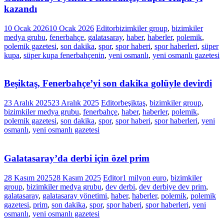
kazandı
10 Ocak 2026
10 Ocak 2026
Editor
bizimkiler group
,
bizimkiler
medya grubu
,
fenerbahçe
,
galatasaray
,
haber
,
haberler
,
polemik
,
polemik gazetesi
,
son dakika
,
spor
,
spor haberi
,
spor haberleri
,
süper
kupa
,
süper kupa fenerbahçenin
,
yeni osmanlı
,
yeni osmanlı gazetesi
Beşiktaş, Fenerbahçe’yi son dakika golüyle devirdi
23 Aralık 2025
23 Aralık 2025
Editor
beşiktaş
,
bizimkiler group
,
bizimkiler medya grubu
,
fenerbahçe
,
haber
,
haberler
,
polemik
,
polemik gazetesi
,
son dakika
,
spor
,
spor haberi
,
spor haberleri
,
yeni
osmanlı
,
yeni osmanlı gazetesi
Galatasaray’da derbi için özel prim
28 Kasım 2025
28 Kasım 2025
Editor
1 milyon euro
,
bizimkiler
group
,
bizimkiler medya grubu
,
dev derbi
,
dev derbiye dev prim
,
galatasaray
,
galatasaray yönetimi
,
haber
,
haberler
,
polemik
,
polemik
gazetesi
,
prim
,
son dakika
,
spor
,
spor haberi
,
spor haberleri
,
yeni
osmanlı
,
yeni osmanlı gazetesi