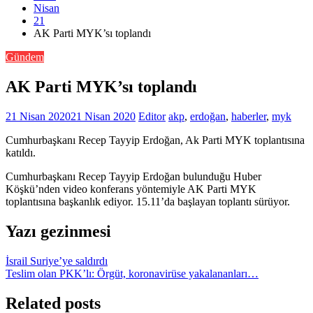
Nisan
21
AK Parti MYK’sı toplandı
Gündem
AK Parti MYK’sı toplandı
21 Nisan 2020
21 Nisan 2020
Editor
akp
,
erdoğan
,
haberler
,
myk
Cumhurbaşkanı Recep Tayyip Erdoğan, Ak Parti MYK toplantısına
katıldı.
Cumhurbaşkanı Recep Tayyip Erdoğan bulunduğu Huber
Köşkü’nden video konferans yöntemiyle AK Parti MYK
toplantısına başkanlık ediyor. 15.11’da başlayan toplantı sürüyor.
Yazı gezinmesi
İsrail Suriye’ye saldırdı
Teslim olan PKK’lı: Örgüt, koronavirüse yakalananları…
Related posts