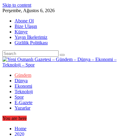
Skip to content
Perşembe, Ağustos 6, 2026
Abone Ol
Bize Ulaşın
Künye
Yayın İlkelerimiz
Gizlilik Politikası
Gündem
Dünya
Ekonomi
Teknoloji
Spor
E-Gazete
Yazarlar
You are here
Home
2020