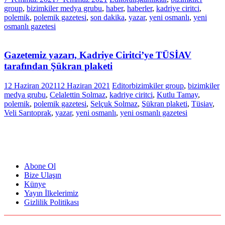
group
,
bizimkiler medya grubu
,
haber
,
haberler
,
kadriye ciritci
,
polemik
,
polemik gazetesi
,
son dakika
,
yazar
,
yeni osmanlı
,
yeni
osmanlı gazetesi
Gazetemiz yazarı, Kadriye Ciritci’ye TÜSİAV
tarafından Şükran plaketi
12 Haziran 2021
12 Haziran 2021
Editor
bizimkiler group
,
bizimkiler
medya grubu
,
Celalettin Solmaz
,
kadriye ciritci
,
Kutlu Tamay
,
polemik
,
polemik gazetesi
,
Selçuk Solmaz
,
Şükran plaketi
,
Tüsiav
,
Veli Sarıtoprak
,
yazar
,
yeni osmanlı
,
yeni osmanlı gazetesi
Abone Ol
Bize Ulaşın
Künye
Yayın İlkelerimiz
Gizlilik Politikası