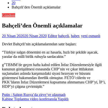
20
Bahçeli’den Önemli açıklamalar
Gündem
Bahçeli’den Önemli açıklamalar
20 Nisan 2020
20 Nisan 2020
Editor
bahçeli
,
haber
,
yeni osmanlı
Devlet Bahçeli’nin açıklamalarından satır başları:
“Türkiye salgın dönemini en az hasarla, hızlı bir şekilde aşacak,
yaralar da milli birlik ruhuyla sarılacaktır.”
g”TBMM’de geçen hafta kabul edilen İnfaz Düzenlemesiyle ilgili
kanunun görüşülmesi esnasında CHP’nin ve çıkar ittifakının
suçlamaları aslında karşımızdaki siyasi hezeyan ve hüsranı
göstermesi bakımından ibretlik olmuştur. FETÖ’cülerin ve
PKK’lıların İnfaz Düzenlemesi kapsamına alınmaması CHP’yi, İP’i,
HDP’yi çılgına çevirmiştir.”
Putin : Salgın Rusya’da zirve’ye ulaşmadı
Kabine Toplantısı video konferansla Yapıldı
Yazı
gezinmesi