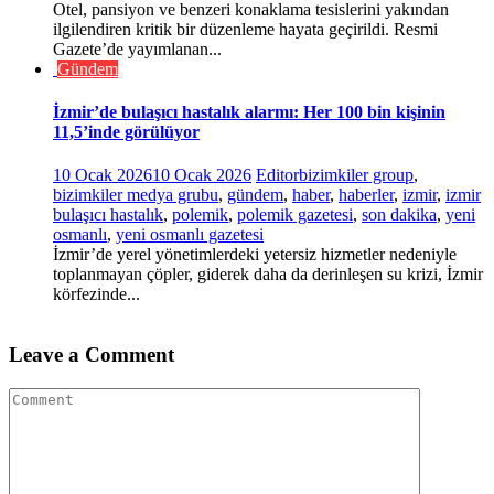
Otel, pansiyon ve benzeri konaklama tesislerini yakından
ilgilendiren kritik bir düzenleme hayata geçirildi. Resmi
Gazete’de yayımlanan...
Gündem
İzmir’de bulaşıcı hastalık alarmı: Her 100 bin kişinin
11,5’inde görülüyor
10 Ocak 2026
10 Ocak 2026
Editor
bizimkiler group
,
bizimkiler medya grubu
,
gündem
,
haber
,
haberler
,
izmir
,
izmir
bulaşıcı hastalık
,
polemik
,
polemik gazetesi
,
son dakika
,
yeni
osmanlı
,
yeni osmanlı gazetesi
İzmir’de yerel yönetimlerdeki yetersiz hizmetler nedeniyle
toplanmayan çöpler, giderek daha da derinleşen su krizi, İzmir
körfezinde...
Leave a Comment