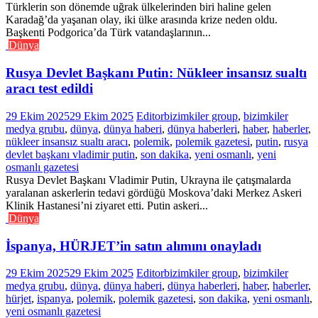
Türklerin son dönemde uğrak ülkelerinden biri haline gelen
Karadağ’da yaşanan olay, iki ülke arasında krize neden oldu.
Başkenti Podgorica’da Türk vatandaşlarının...
Dünya
Rusya Devlet Başkanı Putin: Nükleer insansız sualtı
aracı test edildi
29 Ekim 2025
29 Ekim 2025
Editor
bizimkiler group
,
bizimkiler
medya grubu
,
dünya
,
dünya haberi
,
dünya haberleri
,
haber
,
haberler
,
nükleer insansız sualtı aracı
,
polemik
,
polemik gazetesi
,
putin
,
rusya
devlet başkanı vladimir putin
,
son dakika
,
yeni osmanlı
,
yeni
osmanlı gazetesi
Rusya Devlet Başkanı Vladimir Putin, Ukrayna ile çatışmalarda
yaralanan askerlerin tedavi gördüğü Moskova’daki Merkez Askeri
Klinik Hastanesi’ni ziyaret etti. Putin askeri...
Dünya
İspanya, HÜRJET’in satın alımını onayladı
29 Ekim 2025
29 Ekim 2025
Editor
bizimkiler group
,
bizimkiler
medya grubu
,
dünya
,
dünya haberi
,
dünya haberleri
,
haber
,
haberler
,
hürjet
,
ispanya
,
polemik
,
polemik gazetesi
,
son dakika
,
yeni osmanlı
,
yeni osmanlı gazetesi