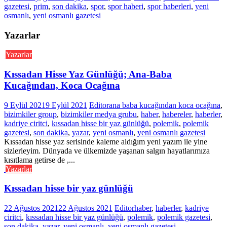
gazetesi
,
prim
,
son dakika
,
spor
,
spor haberi
,
spor haberleri
,
yeni
osmanlı
,
yeni osmanlı gazetesi
Yazarlar
Yazarlar
Kıssadan Hisse Yaz Günlüğü; Ana-Baba
Kucağından, Koca Ocağına
9 Eylül 2021
9 Eylül 2021
Editor
ana baba kucağından koca ocağına
,
bizimkiler group
,
bizimkiler medya grubu
,
haber
,
habereler
,
haberler
,
kadriye ciritci
,
kıssadan hisse bir yaz günlüğü
,
polemik
,
polemik
gazetesi
,
son dakika
,
yazar
,
yeni osmanlı
,
yeni osmanlı gazetesi
Kıssadan hisse yaz serisinde kaleme aldığım yeni yazım ile yine
sizlerleyim. Dünyada ve ülkemizde yaşanan salgın hayatlarımıza
kısıtlama getirse de ,...
Yazarlar
Kıssadan hisse bir yaz günlüğü
22 Ağustos 2021
22 Ağustos 2021
Editor
haber
,
haberler
,
kadriye
ciritci
,
kıssadan hisse bir yaz günlüğü
,
polemik
,
polemik gazetesi
,
son dakika
,
yazar
,
yeni osmanlı
,
yeni osmanlı gazetesi