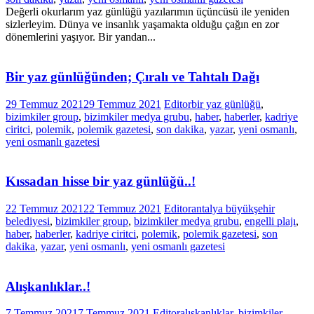
Değerli okurlarım yaz günlüğü yazılarımın üçüncüsü ile yeniden
sizlerleyim. Dünya ve insanlık yaşamakta olduğu çağın en zor
dönemlerini yaşıyor. Bir yandan...
Bir yaz günlüğünden; Çıralı ve Tahtalı Dağı
29 Temmuz 2021
29 Temmuz 2021
Editor
bir yaz günlüğü
,
bizimkiler group
,
bizimkiler medya grubu
,
haber
,
haberler
,
kadriye
ciritci
,
polemik
,
polemik gazetesi
,
son dakika
,
yazar
,
yeni osmanlı
,
yeni osmanlı gazetesi
Kıssadan hisse bir yaz günlüğü..!
22 Temmuz 2021
22 Temmuz 2021
Editor
antalya büyükşehir
belediyesi
,
bizimkiler group
,
bizimkiler medya grubu
,
engelli plajı
,
haber
,
haberler
,
kadriye ciritci
,
polemik
,
polemik gazetesi
,
son
dakika
,
yazar
,
yeni osmanlı
,
yeni osmanlı gazetesi
Alışkanlıklar..!
7 Temmuz 2021
7 Temmuz 2021
Editor
alışkanlıklar
,
bizimkiler