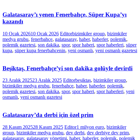
Galatasaray’ı yenen Fenerbahçe, Süper Kupa’yı
kazandı
10 Ocak 2026
10 Ocak 2026
Editor
bizimkiler group
,
bizimkiler
medya grubu
,
fenerbahçe
,
galatasaray
,
haber
,
haberler
,
polemik
,
polemik gazetesi
,
son dakika
,
spor
,
spor haberi
,
spor haberleri
,
süper
kupa
,
süper kupa fenerbahçenin
,
yeni osmanlı
,
yeni osmanlı gazetesi
Beşiktaş, Fenerbahçe’yi son dakika golüyle devirdi
23 Aralık 2025
23 Aralık 2025
Editor
beşiktaş
,
bizimkiler group
,
bizimkiler medya grubu
,
fenerbahçe
,
haber
,
haberler
,
polemik
,
polemik gazetesi
,
son dakika
,
spor
,
spor haberi
,
spor haberleri
,
yeni
osmanlı
,
yeni osmanlı gazetesi
Galatasaray’da derbi için özel prim
28 Kasım 2025
28 Kasım 2025
Editor
1 milyon euro
,
bizimkiler
group
,
bizimkiler medya grubu
,
dev derbi
,
dev derbiye dev prim
,
galatasaray
,
galatasaray yönetimi
,
haber
,
haberler
,
polemik
,
polemik