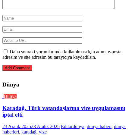
Daha sonraki yorumlarımda kullanılması için adım, e-posta
adresim ve site adresim bu tarayıcıya kaydedilsin.
Dünya
Dünya
Karadağ, Türk vatandaşlarına vize uygulamasını
iptal etti
23 Aralık 2025
23 Aralık 2025
Editor
dünya
,
dünya haberi
,
dünya
haberleri
,
karadağ
,
vize