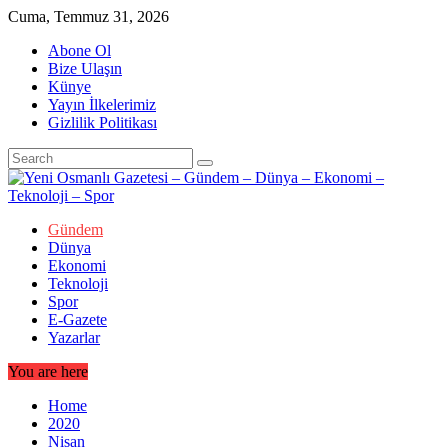
Skip
Cuma, Temmuz 31, 2026
to
Abone Ol
content
Bize Ulaşın
Künye
Yayın İlkelerimiz
Gizlilik Politikası
Gündem
Dünya
Ekonomi
Teknoloji
Spor
E-Gazete
Yazarlar
You are here
Home
2020
Nisan