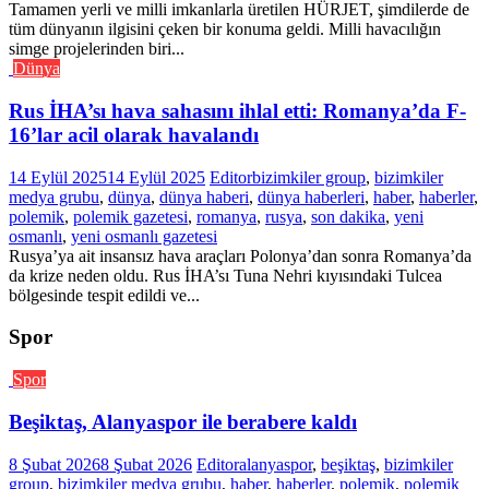
Tamamen yerli ve milli imkanlarla üretilen HÜRJET, şimdilerde de
tüm dünyanın ilgisini çeken bir konuma geldi. Milli havacılığın
simge projelerinden biri...
Dünya
Rus İHA’sı hava sahasını ihlal etti: Romanya’da F-
16’lar acil olarak havalandı
14 Eylül 2025
14 Eylül 2025
Editor
bizimkiler group
,
bizimkiler
medya grubu
,
dünya
,
dünya haberi
,
dünya haberleri
,
haber
,
haberler
,
polemik
,
polemik gazetesi
,
romanya
,
rusya
,
son dakika
,
yeni
osmanlı
,
yeni osmanlı gazetesi
Rusya’ya ait insansız hava araçları Polonya’dan sonra Romanya’da
da krize neden oldu. Rus İHA’sı Tuna Nehri kıyısındaki Tulcea
bölgesinde tespit edildi ve...
Spor
Spor
Beşiktaş, Alanyaspor ile berabere kaldı
8 Şubat 2026
8 Şubat 2026
Editor
alanyaspor
,
beşiktaş
,
bizimkiler
group
,
bizimkiler medya grubu
,
haber
,
haberler
,
polemik
,
polemik