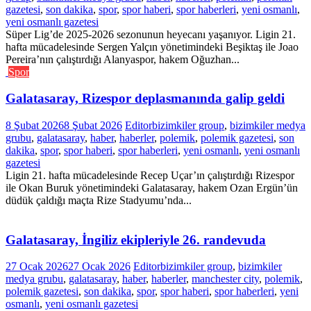
gazetesi
,
son dakika
,
spor
,
spor haberi
,
spor haberleri
,
yeni osmanlı
,
yeni osmanlı gazetesi
Süper Lig’de 2025-2026 sezonunun heyecanı yaşanıyor. Ligin 21.
hafta mücadelesinde Sergen Yalçın yönetimindeki Beşiktaş ile Joao
Pereira’nın çalıştırdığı Alanyaspor, hakem Oğuzhan...
Spor
Galatasaray, Rizespor deplasmanında galip geldi
8 Şubat 2026
8 Şubat 2026
Editor
bizimkiler group
,
bizimkiler medya
grubu
,
galatasaray
,
haber
,
haberler
,
polemik
,
polemik gazetesi
,
son
dakika
,
spor
,
spor haberi
,
spor haberleri
,
yeni osmanlı
,
yeni osmanlı
gazetesi
Ligin 21. hafta mücadelesinde Recep Uçar’ın çalıştırdığı Rizespor
ile Okan Buruk yönetimindeki Galatasaray, hakem Ozan Ergün’ün
düdük çaldığı maçta Rize Stadyumu’nda...
Galatasaray, İngiliz ekipleriyle 26. randevuda
27 Ocak 2026
27 Ocak 2026
Editor
bizimkiler group
,
bizimkiler
medya grubu
,
galatasaray
,
haber
,
haberler
,
manchester city
,
polemik
,
polemik gazetesi
,
son dakika
,
spor
,
spor haberi
,
spor haberleri
,
yeni
osmanlı
,
yeni osmanlı gazetesi