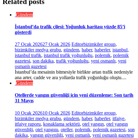
Related posts
Gündem
İstanbul’da trafik çilesi: Yoğunluk haritası yüzde 85’i
gösterdi
27 Ocak 2026
27 Ocak 2026
Editor
bizimkiler group
,
bizimkiler medya grubu
,
gündem
,
haber
,
haberler
,
istanbul
,
istanbul trafik
,
istanbul trafik yoğunluğu
,
polemik
,
polemik
gazetesi
,
son dakika
,
trafik yoğunluğu
,
yeni osmanlı
,
yeni
osmanlı gazetesi
İstanbul’da mesainin bitmesiyle birlikte artan trafik nedeniyle
ana arter, cadde ve ara yollarda trafik yoğunluğu oluştu....
Gündem
Otellerde yangın güvenliği için yeni düzenleme: Son tarih
31 Mayıs
10 Ocak 2026
10 Ocak 2026
Editor
bizimkiler group
,
bizimkiler medya grubu
,
gündem
,
haber
,
haberler
,
itfaiye
,
itfaiye raporu
,
konaklama sektörü
,
otel yangın
,
otel yangın
güvenliği
,
otel yangını
,
oteller
,
polemik
,
polemik gazetesi
,
son
dakika
,
yangın güvenliği
,
yeni osmanlı
,
yeni osmanlı gazetesi