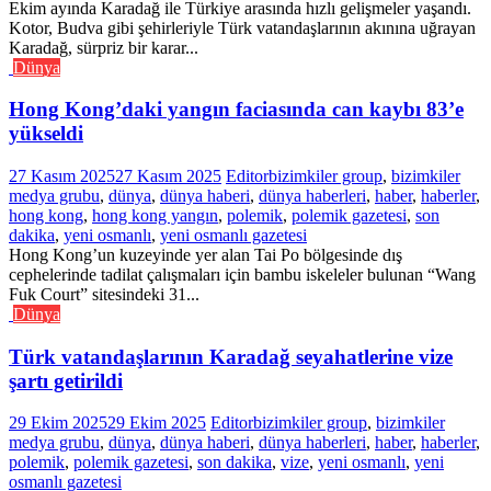
Ekim ayında Karadağ ile Türkiye arasında hızlı gelişmeler yaşandı.
Kotor, Budva gibi şehirleriyle Türk vatandaşlarının akınına uğrayan
Karadağ, sürpriz bir karar...
Dünya
Hong Kong’daki yangın faciasında can kaybı 83’e
yükseldi
27 Kasım 2025
27 Kasım 2025
Editor
bizimkiler group
,
bizimkiler
medya grubu
,
dünya
,
dünya haberi
,
dünya haberleri
,
haber
,
haberler
,
hong kong
,
hong kong yangın
,
polemik
,
polemik gazetesi
,
son
dakika
,
yeni osmanlı
,
yeni osmanlı gazetesi
Hong Kong’un kuzeyinde yer alan Tai Po bölgesinde dış
cephelerinde tadilat çalışmaları için bambu iskeleler bulunan “Wang
Fuk Court” sitesindeki 31...
Dünya
Türk vatandaşlarının Karadağ seyahatlerine vize
şartı getirildi
29 Ekim 2025
29 Ekim 2025
Editor
bizimkiler group
,
bizimkiler
medya grubu
,
dünya
,
dünya haberi
,
dünya haberleri
,
haber
,
haberler
,
polemik
,
polemik gazetesi
,
son dakika
,
vize
,
yeni osmanlı
,
yeni
osmanlı gazetesi