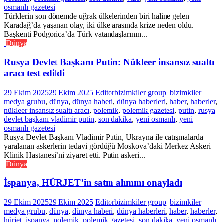
osmanlı gazetesi
Türklerin son dönemde uğrak ülkelerinden biri haline gelen
Karadağ’da yaşanan olay, iki ülke arasında krize neden oldu.
Başkenti Podgorica’da Türk vatandaşlarının...
Dünya
Rusya Devlet Başkanı Putin: Nükleer insansız sualtı
aracı test edildi
29 Ekim 2025
29 Ekim 2025
Editor
bizimkiler group
,
bizimkiler
medya grubu
,
dünya
,
dünya haberi
,
dünya haberleri
,
haber
,
haberler
,
nükleer insansız sualtı aracı
,
polemik
,
polemik gazetesi
,
putin
,
rusya
devlet başkanı vladimir putin
,
son dakika
,
yeni osmanlı
,
yeni
osmanlı gazetesi
Rusya Devlet Başkanı Vladimir Putin, Ukrayna ile çatışmalarda
yaralanan askerlerin tedavi gördüğü Moskova’daki Merkez Askeri
Klinik Hastanesi’ni ziyaret etti. Putin askeri...
Dünya
İspanya, HÜRJET’in satın alımını onayladı
29 Ekim 2025
29 Ekim 2025
Editor
bizimkiler group
,
bizimkiler
medya grubu
,
dünya
,
dünya haberi
,
dünya haberleri
,
haber
,
haberler
,
hürjet
,
ispanya
,
polemik
,
polemik gazetesi
,
son dakika
,
yeni osmanlı
,