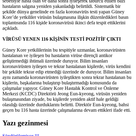
sebebiyle hasta olan ve daha sonra iyileşerek taburcu edilen bazı
hastaların salgına yeniden yakanladığı belirtildi. Sistematik bir
şekilde dünya genelinde en fazla koronavirüs testi yapan Güney
Kore’de yetkililer virüsün bulaşmasına ilişkin düzenledikleri basın
toplantısında 116 kişide koronavirüsü ikinci defa tespit ettiklerini
açıkladı.
VİRÜSÜ YENEN 116 KİŞİNİN TESTİ POZİTİF ÇIKTI
Güney Kore yetkililerinin bu tespitiyle uzmanlar, koronavirüsten
hastalanan ve iyileşen bu hastaların virüse dirençli antikor
geliştirmediği ihtimali üzerinde duruyor. Bilim insanları
koronavirüsten iyileşen ve tekrar hastalanan kişilerde, virüs kendini
bir şekilde tekrar edip etmediği üzerinde de duruyor. Bilim insanları
aynı zamanda koronavirüsten iyileştikten sonra tekrar hastalanan bu
kişilerin, başkalarına bulaştırıp bulaştırmadığı konusunda da
çalışmalar yapıyor. Güney Kore Hastalık Kontrol ve Önleme
Merkezi (KCDC) Direktörü Jeong Eun-kyeong, virüsün yeniden
bulaşmasından ziyade, bu kişilerde yeniden aktif hale geldiği
olasılığı üzerinde durduklarını belirtti. Direktör Eun-kyeong, bahsi
geçen bu 116 hasta üzerinde çalışmalarına devam ettikleri ifade etti.
Yazı gezinmesi
Söndürülemiyor !!!