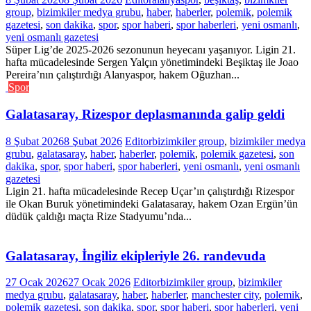
group
,
bizimkiler medya grubu
,
haber
,
haberler
,
polemik
,
polemik
gazetesi
,
son dakika
,
spor
,
spor haberi
,
spor haberleri
,
yeni osmanlı
,
yeni osmanlı gazetesi
Süper Lig’de 2025-2026 sezonunun heyecanı yaşanıyor. Ligin 21.
hafta mücadelesinde Sergen Yalçın yönetimindeki Beşiktaş ile Joao
Pereira’nın çalıştırdığı Alanyaspor, hakem Oğuzhan...
Spor
Galatasaray, Rizespor deplasmanında galip geldi
8 Şubat 2026
8 Şubat 2026
Editor
bizimkiler group
,
bizimkiler medya
grubu
,
galatasaray
,
haber
,
haberler
,
polemik
,
polemik gazetesi
,
son
dakika
,
spor
,
spor haberi
,
spor haberleri
,
yeni osmanlı
,
yeni osmanlı
gazetesi
Ligin 21. hafta mücadelesinde Recep Uçar’ın çalıştırdığı Rizespor
ile Okan Buruk yönetimindeki Galatasaray, hakem Ozan Ergün’ün
düdük çaldığı maçta Rize Stadyumu’nda...
Galatasaray, İngiliz ekipleriyle 26. randevuda
27 Ocak 2026
27 Ocak 2026
Editor
bizimkiler group
,
bizimkiler
medya grubu
,
galatasaray
,
haber
,
haberler
,
manchester city
,
polemik
,
polemik gazetesi
,
son dakika
,
spor
,
spor haberi
,
spor haberleri
,
yeni