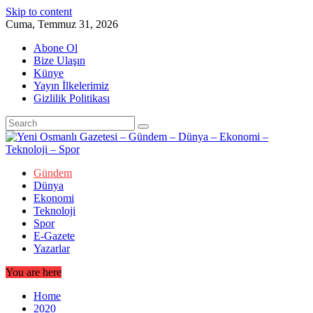
Skip to content
Cuma, Temmuz 31, 2026
Abone Ol
Bize Ulaşın
Künye
Yayın İlkelerimiz
Gizlilik Politikası
Gündem
Dünya
Ekonomi
Teknoloji
Spor
E-Gazete
Yazarlar
You are here
Home
2020