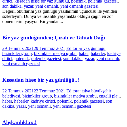
ciritci
,
kıssadan hisse bir yaz günlüğü
,
polemik
,
polemik gazetesi
,
son dakika
,
yazar
,
yeni osmanlı
,
yeni osmanlı gazetesi
Değerli okurlarım yaz günlüğü yazılarımın üçüncüsü ile yeniden
sizlerleyim. Dünya ve insanlık yaşamakta olduğu çağın en zor
dönemlerini yaşıyor. Bir yandan...
Bir yaz günlüğünden; Çıralı ve Tahtalı Dağı
29 Temmuz 2021
29 Temmuz 2021
Editor
bir yaz günlüğü
,
bizimkiler group
,
bizimkiler medya grubu
,
haber
,
haberler
,
kadriye
ciritci
,
polemik
,
polemik gazetesi
,
son dakika
,
yazar
,
yeni osmanlı
,
yeni osmanlı gazetesi
Kıssadan hisse bir yaz günlüğü..!
22 Temmuz 2021
22 Temmuz 2021
Editor
antalya büyükşehir
belediyesi
,
bizimkiler group
,
bizimkiler medya grubu
,
engelli plajı
,
haber
,
haberler
,
kadriye ciritci
,
polemik
,
polemik gazetesi
,
son
dakika
,
yazar
,
yeni osmanlı
,
yeni osmanlı gazetesi
Alışkanlıklar..!