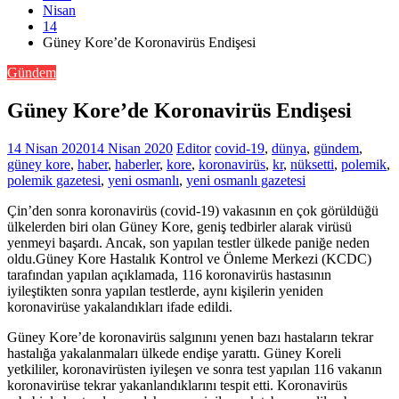
Nisan
14
Güney Kore’de Koronavirüs Endişesi
Gündem
Güney Kore’de Koronavirüs Endişesi
14 Nisan 2020
14 Nisan 2020
Editor
covid-19
,
dünya
,
gündem
,
güney kore
,
haber
,
haberler
,
kore
,
koronavirüs
,
kr
,
nüksetti
,
polemik
,
polemik gazetesi
,
yeni osmanlı
,
yeni osmanlı gazetesi
Çin’den sonra koronavirüs (covid-19) vakasının en çok görüldüğü
ülkelerden biri olan Güney Kore, geniş tedbirler alarak virüsü
yenmeyi başardı. Ancak, son yapılan testler ülkede paniğe neden
oldu.Güney Kore Hastalık Kontrol ve Önleme Merkezi (KCDC)
tarafından yapılan açıklamada, 116 koronavirüs hastasının
iyileştikten sonra yapılan testlerde, aynı kişilerin yeniden
koronavirüse yakalandıkları ifade edildi.
Güney Kore’de koronavirüs salgınını yenen bazı hastaların tekrar
hastalığa yakalanmaları ülkede endişe yarattı. Güney Koreli
yetkililer, koronavirüsten iyileşen ve sonra test yapılan 116 vakanın
koronavirüse tekrar yakanlandıklarını tespit etti. Koronavirüs