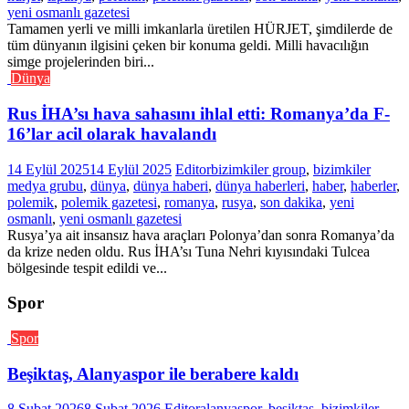
yeni osmanlı gazetesi
Tamamen yerli ve milli imkanlarla üretilen HÜRJET, şimdilerde de
tüm dünyanın ilgisini çeken bir konuma geldi. Milli havacılığın
simge projelerinden biri...
Dünya
Rus İHA’sı hava sahasını ihlal etti: Romanya’da F-
16’lar acil olarak havalandı
14 Eylül 2025
14 Eylül 2025
Editor
bizimkiler group
,
bizimkiler
medya grubu
,
dünya
,
dünya haberi
,
dünya haberleri
,
haber
,
haberler
,
polemik
,
polemik gazetesi
,
romanya
,
rusya
,
son dakika
,
yeni
osmanlı
,
yeni osmanlı gazetesi
Rusya’ya ait insansız hava araçları Polonya’dan sonra Romanya’da
da krize neden oldu. Rus İHA’sı Tuna Nehri kıyısındaki Tulcea
bölgesinde tespit edildi ve...
Spor
Spor
Beşiktaş, Alanyaspor ile berabere kaldı
8 Şubat 2026
8 Şubat 2026
Editor
alanyaspor
,
beşiktaş
,
bizimkiler