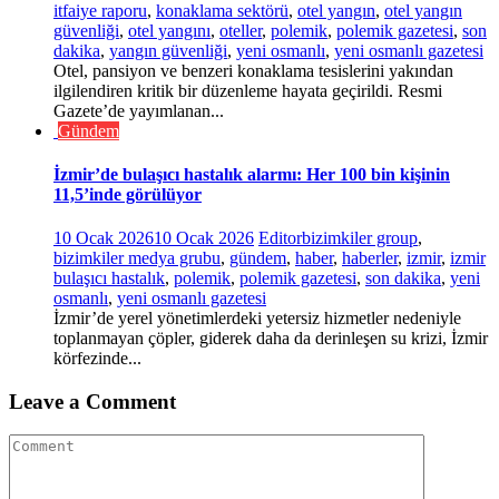
itfaiye raporu
,
konaklama sektörü
,
otel yangın
,
otel yangın
güvenliği
,
otel yangını
,
oteller
,
polemik
,
polemik gazetesi
,
son
dakika
,
yangın güvenliği
,
yeni osmanlı
,
yeni osmanlı gazetesi
Otel, pansiyon ve benzeri konaklama tesislerini yakından
ilgilendiren kritik bir düzenleme hayata geçirildi. Resmi
Gazete’de yayımlanan...
Gündem
İzmir’de bulaşıcı hastalık alarmı: Her 100 bin kişinin
11,5’inde görülüyor
10 Ocak 2026
10 Ocak 2026
Editor
bizimkiler group
,
bizimkiler medya grubu
,
gündem
,
haber
,
haberler
,
izmir
,
izmir
bulaşıcı hastalık
,
polemik
,
polemik gazetesi
,
son dakika
,
yeni
osmanlı
,
yeni osmanlı gazetesi
İzmir’de yerel yönetimlerdeki yetersiz hizmetler nedeniyle
toplanmayan çöpler, giderek daha da derinleşen su krizi, İzmir
körfezinde...
Leave a Comment