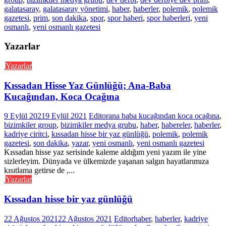
galatasaray
,
galatasaray yönetimi
,
haber
,
haberler
,
polemik
,
polemik
gazetesi
,
prim
,
son dakika
,
spor
,
spor haberi
,
spor haberleri
,
yeni
osmanlı
,
yeni osmanlı gazetesi
Yazarlar
Yazarlar
Kıssadan Hisse Yaz Günlüğü; Ana-Baba
Kucağından, Koca Ocağına
9 Eylül 2021
9 Eylül 2021
Editor
ana baba kucağından koca ocağına
,
bizimkiler group
,
bizimkiler medya grubu
,
haber
,
habereler
,
haberler
,
kadriye ciritci
,
kıssadan hisse bir yaz günlüğü
,
polemik
,
polemik
gazetesi
,
son dakika
,
yazar
,
yeni osmanlı
,
yeni osmanlı gazetesi
Kıssadan hisse yaz serisinde kaleme aldığım yeni yazım ile yine
sizlerleyim. Dünyada ve ülkemizde yaşanan salgın hayatlarımıza
kısıtlama getirse de ,...
Yazarlar
Kıssadan hisse bir yaz günlüğü
22 Ağustos 2021
22 Ağustos 2021
Editor
haber
,
haberler
,
kadriye