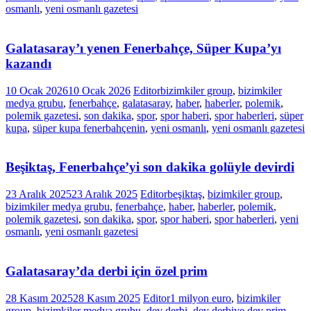
osmanlı
,
yeni osmanlı gazetesi
Galatasaray’ı yenen Fenerbahçe, Süper Kupa’yı
kazandı
10 Ocak 2026
10 Ocak 2026
Editor
bizimkiler group
,
bizimkiler
medya grubu
,
fenerbahçe
,
galatasaray
,
haber
,
haberler
,
polemik
,
polemik gazetesi
,
son dakika
,
spor
,
spor haberi
,
spor haberleri
,
süper
kupa
,
süper kupa fenerbahçenin
,
yeni osmanlı
,
yeni osmanlı gazetesi
Beşiktaş, Fenerbahçe’yi son dakika golüyle devirdi
23 Aralık 2025
23 Aralık 2025
Editor
beşiktaş
,
bizimkiler group
,
bizimkiler medya grubu
,
fenerbahçe
,
haber
,
haberler
,
polemik
,
polemik gazetesi
,
son dakika
,
spor
,
spor haberi
,
spor haberleri
,
yeni
osmanlı
,
yeni osmanlı gazetesi
Galatasaray’da derbi için özel prim
28 Kasım 2025
28 Kasım 2025
Editor
1 milyon euro
,
bizimkiler
group
,
bizimkiler medya grubu
,
dev derbi
,
dev derbiye dev prim
,