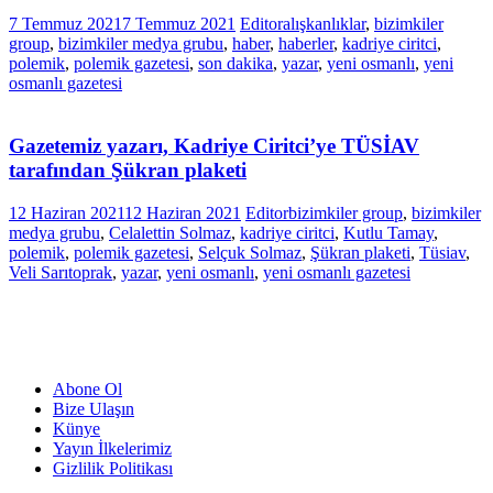
7 Temmuz 2021
7 Temmuz 2021
Editor
alışkanlıklar
,
bizimkiler
group
,
bizimkiler medya grubu
,
haber
,
haberler
,
kadriye ciritci
,
polemik
,
polemik gazetesi
,
son dakika
,
yazar
,
yeni osmanlı
,
yeni
osmanlı gazetesi
Gazetemiz yazarı, Kadriye Ciritci’ye TÜSİAV
tarafından Şükran plaketi
12 Haziran 2021
12 Haziran 2021
Editor
bizimkiler group
,
bizimkiler
medya grubu
,
Celalettin Solmaz
,
kadriye ciritci
,
Kutlu Tamay
,
polemik
,
polemik gazetesi
,
Selçuk Solmaz
,
Şükran plaketi
,
Tüsiav
,
Veli Sarıtoprak
,
yazar
,
yeni osmanlı
,
yeni osmanlı gazetesi
Abone Ol
Bize Ulaşın
Künye
Yayın İlkelerimiz
Gizlilik Politikası