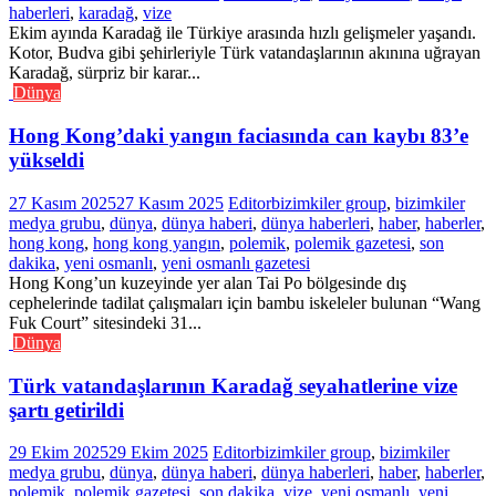
haberleri
,
karadağ
,
vize
Ekim ayında Karadağ ile Türkiye arasında hızlı gelişmeler yaşandı.
Kotor, Budva gibi şehirleriyle Türk vatandaşlarının akınına uğrayan
Karadağ, sürpriz bir karar...
Dünya
Hong Kong’daki yangın faciasında can kaybı 83’e
yükseldi
27 Kasım 2025
27 Kasım 2025
Editor
bizimkiler group
,
bizimkiler
medya grubu
,
dünya
,
dünya haberi
,
dünya haberleri
,
haber
,
haberler
,
hong kong
,
hong kong yangın
,
polemik
,
polemik gazetesi
,
son
dakika
,
yeni osmanlı
,
yeni osmanlı gazetesi
Hong Kong’un kuzeyinde yer alan Tai Po bölgesinde dış
cephelerinde tadilat çalışmaları için bambu iskeleler bulunan “Wang
Fuk Court” sitesindeki 31...
Dünya
Türk vatandaşlarının Karadağ seyahatlerine vize
şartı getirildi
29 Ekim 2025
29 Ekim 2025
Editor
bizimkiler group
,
bizimkiler
medya grubu
,
dünya
,
dünya haberi
,
dünya haberleri
,
haber
,
haberler
,
polemik
,
polemik gazetesi
,
son dakika
,
vize
,
yeni osmanlı
,
yeni