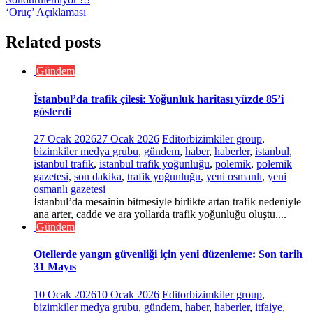
‘Oruç’ Açıklaması
Related posts
Gündem
İstanbul’da trafik çilesi: Yoğunluk haritası yüzde 85’i
gösterdi
27 Ocak 2026
27 Ocak 2026
Editor
bizimkiler group
,
bizimkiler medya grubu
,
gündem
,
haber
,
haberler
,
istanbul
,
istanbul trafik
,
istanbul trafik yoğunluğu
,
polemik
,
polemik
gazetesi
,
son dakika
,
trafik yoğunluğu
,
yeni osmanlı
,
yeni
osmanlı gazetesi
İstanbul’da mesainin bitmesiyle birlikte artan trafik nedeniyle
ana arter, cadde ve ara yollarda trafik yoğunluğu oluştu....
Gündem
Otellerde yangın güvenliği için yeni düzenleme: Son tarih
31 Mayıs
10 Ocak 2026
10 Ocak 2026
Editor
bizimkiler group
,
bizimkiler medya grubu
,
gündem
,
haber
,
haberler
,
itfaiye
,