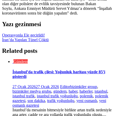
olan diğer polislere de evlilik tavsiyesinde bulunan Bakan
Soylu, Ankara Emniyet Müdürü Servet Yılmaz’a dönerek “İnşallah
koronavirüsten sonra bir düğün yapalım” dedi.
Yazı gezinmesi
Operasyonla Ele geçirildi!
İran’da Yapılan Tünel Çöktü
Related posts
Gündem
İstanbul’da trafik çilesi: Yoğunluk haritası yüzde 85’i
gösterdi
27 Ocak 2026
27 Ocak 2026
Editor
bizimkiler group
,
bizimkiler medya grubu
,
gündem
,
haber
,
haberler
,
istanbul
,
istanbul trafik
,
istanbul trafik yoğunluğu
,
polemik
,
polemik
gazetesi
,
son dakika
,
trafik yoğunluğu
,
yeni osmanlı
,
yeni
osmanlı gazetesi
İstanbul’da mesainin bitmesiyle birlikte artan trafik nedeniyle
ana arter, cadde ve ara yollarda trafik yoğunluğu oluştu....