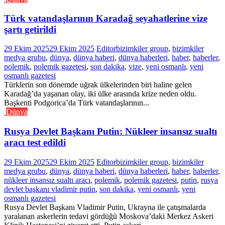
Türk vatandaşlarının Karadağ seyahatlerine vize
şartı getirildi
29 Ekim 2025
29 Ekim 2025
Editor
bizimkiler group
,
bizimkiler
medya grubu
,
dünya
,
dünya haberi
,
dünya haberleri
,
haber
,
haberler
,
polemik
,
polemik gazetesi
,
son dakika
,
vize
,
yeni osmanlı
,
yeni
osmanlı gazetesi
Türklerin son dönemde uğrak ülkelerinden biri haline gelen
Karadağ’da yaşanan olay, iki ülke arasında krize neden oldu.
Başkenti Podgorica’da Türk vatandaşlarının...
Dünya
Rusya Devlet Başkanı Putin: Nükleer insansız sualtı
aracı test edildi
29 Ekim 2025
29 Ekim 2025
Editor
bizimkiler group
,
bizimkiler
medya grubu
,
dünya
,
dünya haberi
,
dünya haberleri
,
haber
,
haberler
,
nükleer insansız sualtı aracı
,
polemik
,
polemik gazetesi
,
putin
,
rusya
devlet başkanı vladimir putin
,
son dakika
,
yeni osmanlı
,
yeni
osmanlı gazetesi
Rusya Devlet Başkanı Vladimir Putin, Ukrayna ile çatışmalarda
yaralanan askerlerin tedavi gördüğü Moskova’daki Merkez Askeri