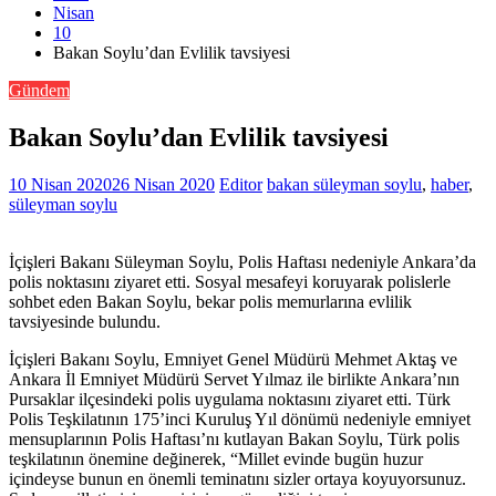
Nisan
10
Bakan Soylu’dan Evlilik tavsiyesi
Gündem
Bakan Soylu’dan Evlilik tavsiyesi
10 Nisan 2020
26 Nisan 2020
Editor
bakan süleyman soylu
,
haber
,
süleyman soylu
İçişleri Bakanı Süleyman Soylu, Polis Haftası nedeniyle Ankara’da
polis noktasını ziyaret etti. Sosyal mesafeyi koruyarak polislerle
sohbet eden Bakan Soylu, bekar polis memurlarına evlilik
tavsiyesinde bulundu.
İçişleri Bakanı Soylu, Emniyet Genel Müdürü Mehmet Aktaş ve
Ankara İl Emniyet Müdürü Servet Yılmaz ile birlikte Ankara’nın
Pursaklar ilçesindeki polis uygulama noktasını ziyaret etti. Türk
Polis Teşkilatının 175’inci Kuruluş Yıl dönümü nedeniyle emniyet
mensuplarının Polis Haftası’nı kutlayan Bakan Soylu, Türk polis
teşkilatının önemine değinerek, “Millet evinde bugün huzur
içindeyse bunun en önemli teminatını sizler ortaya koyuyorsunuz.