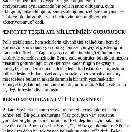
Sadece milletimizin asayişini ve güvenliğini temin
etmiyorsunuz aynı zamanda bir polisin anne olduğunu, evlat
olduğunu, baba olduğunu, kardeş olduğunu özellikle dünyanın ve
Türkiye’nin, insanlığın ve milletimizin bu zor günlerinde
gösteriyorsunuz” dedi.
‘EMNİYET TEŞKİLATI, MİLLETİMİZİN GURURUDUR’
Polis teşkilatının, hem şehirlerin güvenliğini sağladığını hem de
koronavirüsün vatandaşlara bulaşmaması için gayret gösterdiğini
ifade eden Soylu, “Yapılan çalışma milletimizin gözü önünde ve
takdiriyle gerçekleşmektedir. Evine gıda götürülen büyüklerimizden
maaşının götürüldüğü büyüklerimize kadar bugün bekçisiyle,
polisiyle, dağda terörle mücadele eden arkadaşlarımızla, uyuşturucu
mücadelesinde bulunan arkadaşlarımızla, siber zorbalıklara karşı
mücadelede bulunan arkadaşlarımızla bir tarih yazılmaktadır.
Emniyet teşkilatı milletimizin eminidir, gururudur. Allah ayaklarına
taş değdirmesin” diye konuştu.
BEKAR MEMURLARA EVLİLİK TAVSİYESİ
Bakanı Soylu daha sonra sosyal mesafeyi koruyarak polislerle
sohbet etti. Bir polis memuruna ‘Kaç çocuğun var’ sorusunu
yönelten Soylu, polis memurundan ‘Evli değilim sayın bakanım’
cevabını aldı. Bunun üzerine Soylu, “İşi biraz çabuk tutalım. Aile ile
kalmak mı daha iyi, tek başına kalmak mı daha iyi?” dedi. Bekar