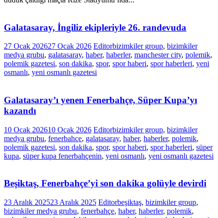
Galatasaray, İngiliz ekipleriyle 26. randevuda
27 Ocak 2026
27 Ocak 2026
Editor
bizimkiler group
,
bizimkiler
medya grubu
,
galatasaray
,
haber
,
haberler
,
manchester city
,
polemik
,
polemik gazetesi
,
son dakika
,
spor
,
spor haberi
,
spor haberleri
,
yeni
osmanlı
,
yeni osmanlı gazetesi
Galatasaray’ı yenen Fenerbahçe, Süper Kupa’yı
kazandı
10 Ocak 2026
10 Ocak 2026
Editor
bizimkiler group
,
bizimkiler
medya grubu
,
fenerbahçe
,
galatasaray
,
haber
,
haberler
,
polemik
,
polemik gazetesi
,
son dakika
,
spor
,
spor haberi
,
spor haberleri
,
süper
kupa
,
süper kupa fenerbahçenin
,
yeni osmanlı
,
yeni osmanlı gazetesi
Beşiktaş, Fenerbahçe’yi son dakika golüyle devirdi
23 Aralık 2025
23 Aralık 2025
Editor
beşiktaş
,
bizimkiler group
,
bizimkiler medya grubu
,
fenerbahçe
,
haber
,
haberler
,
polemik
,