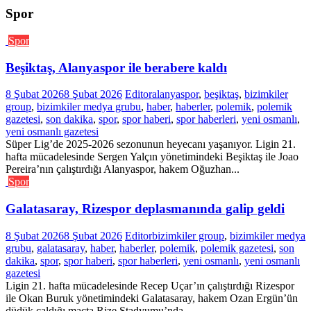
Spor
Spor
Beşiktaş, Alanyaspor ile berabere kaldı
8 Şubat 2026
8 Şubat 2026
Editor
alanyaspor
,
beşiktaş
,
bizimkiler
group
,
bizimkiler medya grubu
,
haber
,
haberler
,
polemik
,
polemik
gazetesi
,
son dakika
,
spor
,
spor haberi
,
spor haberleri
,
yeni osmanlı
,
yeni osmanlı gazetesi
Süper Lig’de 2025-2026 sezonunun heyecanı yaşanıyor. Ligin 21.
hafta mücadelesinde Sergen Yalçın yönetimindeki Beşiktaş ile Joao
Pereira’nın çalıştırdığı Alanyaspor, hakem Oğuzhan...
Spor
Galatasaray, Rizespor deplasmanında galip geldi
8 Şubat 2026
8 Şubat 2026
Editor
bizimkiler group
,
bizimkiler medya
grubu
,
galatasaray
,
haber
,
haberler
,
polemik
,
polemik gazetesi
,
son
dakika
,
spor
,
spor haberi
,
spor haberleri
,
yeni osmanlı
,
yeni osmanlı
gazetesi
Ligin 21. hafta mücadelesinde Recep Uçar’ın çalıştırdığı Rizespor
ile Okan Buruk yönetimindeki Galatasaray, hakem Ozan Ergün’ün
düdük çaldığı maçta Rize Stadyumu’nda...