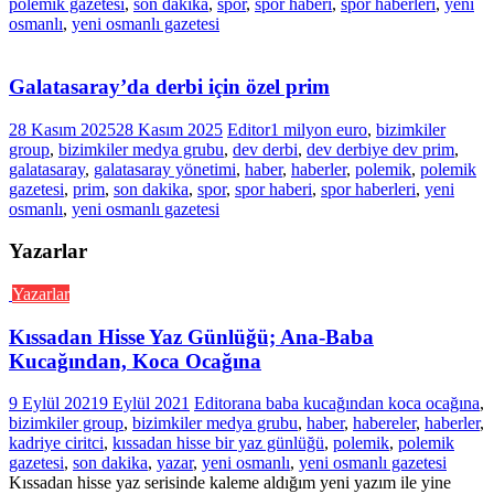
polemik gazetesi
,
son dakika
,
spor
,
spor haberi
,
spor haberleri
,
yeni
osmanlı
,
yeni osmanlı gazetesi
Galatasaray’da derbi için özel prim
28 Kasım 2025
28 Kasım 2025
Editor
1 milyon euro
,
bizimkiler
group
,
bizimkiler medya grubu
,
dev derbi
,
dev derbiye dev prim
,
galatasaray
,
galatasaray yönetimi
,
haber
,
haberler
,
polemik
,
polemik
gazetesi
,
prim
,
son dakika
,
spor
,
spor haberi
,
spor haberleri
,
yeni
osmanlı
,
yeni osmanlı gazetesi
Yazarlar
Yazarlar
Kıssadan Hisse Yaz Günlüğü; Ana-Baba
Kucağından, Koca Ocağına
9 Eylül 2021
9 Eylül 2021
Editor
ana baba kucağından koca ocağına
,
bizimkiler group
,
bizimkiler medya grubu
,
haber
,
habereler
,
haberler
,
kadriye ciritci
,
kıssadan hisse bir yaz günlüğü
,
polemik
,
polemik
gazetesi
,
son dakika
,
yazar
,
yeni osmanlı
,
yeni osmanlı gazetesi
Kıssadan hisse yaz serisinde kaleme aldığım yeni yazım ile yine