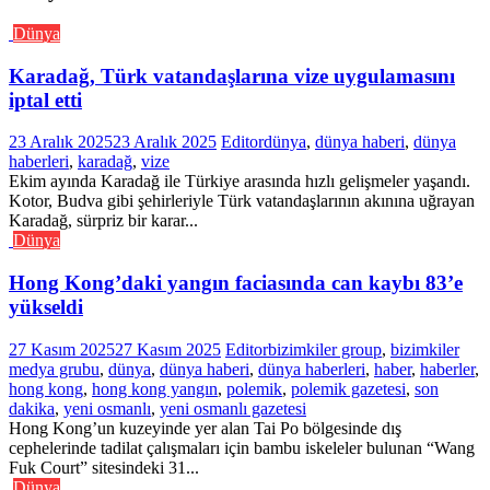
Dünya
Karadağ, Türk vatandaşlarına vize uygulamasını
iptal etti
23 Aralık 2025
23 Aralık 2025
Editor
dünya
,
dünya haberi
,
dünya
haberleri
,
karadağ
,
vize
Ekim ayında Karadağ ile Türkiye arasında hızlı gelişmeler yaşandı.
Kotor, Budva gibi şehirleriyle Türk vatandaşlarının akınına uğrayan
Karadağ, sürpriz bir karar...
Dünya
Hong Kong’daki yangın faciasında can kaybı 83’e
yükseldi
27 Kasım 2025
27 Kasım 2025
Editor
bizimkiler group
,
bizimkiler
medya grubu
,
dünya
,
dünya haberi
,
dünya haberleri
,
haber
,
haberler
,
hong kong
,
hong kong yangın
,
polemik
,
polemik gazetesi
,
son
dakika
,
yeni osmanlı
,
yeni osmanlı gazetesi
Hong Kong’un kuzeyinde yer alan Tai Po bölgesinde dış
cephelerinde tadilat çalışmaları için bambu iskeleler bulunan “Wang
Fuk Court” sitesindeki 31...
Dünya