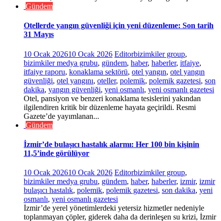
Gündem
Otellerde yangın güvenliği için yeni düzenleme: Son tarih
31 Mayıs
10 Ocak 2026
10 Ocak 2026
Editor
bizimkiler group
,
bizimkiler medya grubu
,
gündem
,
haber
,
haberler
,
itfaiye
,
itfaiye raporu
,
konaklama sektörü
,
otel yangın
,
otel yangın
güvenliği
,
otel yangını
,
oteller
,
polemik
,
polemik gazetesi
,
son
dakika
,
yangın güvenliği
,
yeni osmanlı
,
yeni osmanlı gazetesi
Otel, pansiyon ve benzeri konaklama tesislerini yakından
ilgilendiren kritik bir düzenleme hayata geçirildi. Resmi
Gazete’de yayımlanan...
Gündem
İzmir’de bulaşıcı hastalık alarmı: Her 100 bin kişinin
11,5’inde görülüyor
10 Ocak 2026
10 Ocak 2026
Editor
bizimkiler group
,
bizimkiler medya grubu
,
gündem
,
haber
,
haberler
,
izmir
,
izmir
bulaşıcı hastalık
,
polemik
,
polemik gazetesi
,
son dakika
,
yeni
osmanlı
,
yeni osmanlı gazetesi
İzmir’de yerel yönetimlerdeki yetersiz hizmetler nedeniyle
toplanmayan çöpler, giderek daha da derinleşen su krizi, İzmir