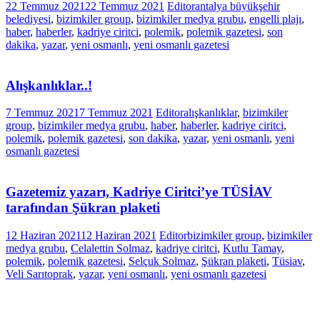
22 Temmuz 2021
22 Temmuz 2021
Editor
antalya büyükşehir
belediyesi
,
bizimkiler group
,
bizimkiler medya grubu
,
engelli plajı
,
haber
,
haberler
,
kadriye ciritci
,
polemik
,
polemik gazetesi
,
son
dakika
,
yazar
,
yeni osmanlı
,
yeni osmanlı gazetesi
Alışkanlıklar..!
7 Temmuz 2021
7 Temmuz 2021
Editor
alışkanlıklar
,
bizimkiler
group
,
bizimkiler medya grubu
,
haber
,
haberler
,
kadriye ciritci
,
polemik
,
polemik gazetesi
,
son dakika
,
yazar
,
yeni osmanlı
,
yeni
osmanlı gazetesi
Gazetemiz yazarı, Kadriye Ciritci’ye TÜSİAV
tarafından Şükran plaketi
12 Haziran 2021
12 Haziran 2021
Editor
bizimkiler group
,
bizimkiler
medya grubu
,
Celalettin Solmaz
,
kadriye ciritci
,
Kutlu Tamay
,
polemik
,
polemik gazetesi
,
Selçuk Solmaz
,
Şükran plaketi
,
Tüsiav
,
Veli Sarıtoprak
,
yazar
,
yeni osmanlı
,
yeni osmanlı gazetesi