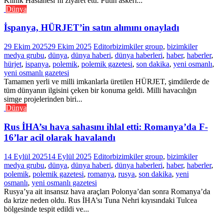
Klinik Hastanesi’ni ziyaret etti. Putin askeri...
Dünya
İspanya, HÜRJET’in satın alımını onayladı
29 Ekim 2025
29 Ekim 2025
Editor
bizimkiler group
,
bizimkiler
medya grubu
,
dünya
,
dünya haberi
,
dünya haberleri
,
haber
,
haberler
,
hürjet
,
ispanya
,
polemik
,
polemik gazetesi
,
son dakika
,
yeni osmanlı
,
yeni osmanlı gazetesi
Tamamen yerli ve milli imkanlarla üretilen HÜRJET, şimdilerde de
tüm dünyanın ilgisini çeken bir konuma geldi. Milli havacılığın
simge projelerinden biri...
Dünya
Rus İHA’sı hava sahasını ihlal etti: Romanya’da F-
16’lar acil olarak havalandı
14 Eylül 2025
14 Eylül 2025
Editor
bizimkiler group
,
bizimkiler
medya grubu
,
dünya
,
dünya haberi
,
dünya haberleri
,
haber
,
haberler
,
polemik
,
polemik gazetesi
,
romanya
,
rusya
,
son dakika
,
yeni
osmanlı
,
yeni osmanlı gazetesi
Rusya’ya ait insansız hava araçları Polonya’dan sonra Romanya’da
da krize neden oldu. Rus İHA’sı Tuna Nehri kıyısındaki Tulcea
bölgesinde tespit edildi ve...