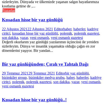
sizlerleyim. Dünyada ve ülkemizde yaşanan salgın hayatlarımıza
kısıtlama getirse de ,...
Yazarlar
Kıssadan hisse bir yaz günlüğü
22 Ağustos 2021
22 Ağustos 2021
Editor
haber
,
haberler
,
kadriye
ciritci
,
kıssadan hisse bir yaz günlüğü
,
polemik
,
polemik gazetesi
,
son dakika
,
yazar
,
yeni osmanlı
,
yeni osmanlı gazetesi
Değerli okurlarım yaz günlüğü yazılarımın üçüncüsü ile yeniden
sizlerleyim. Dünya ve insanlık yaşamakta olduğu çağın en zor
dönemlerini yaşıyor. Bir yandan...
Bir yaz günlüğünden; Çıralı ve Tahtalı Dağı
29 Temmuz 2021
29 Temmuz 2021
Editor
bir yaz günlüğü
,
bizimkiler group
,
bizimkiler medya grubu
,
haber
,
haberler
,
kadriye
ciritci
,
polemik
,
polemik gazetesi
,
son dakika
,
yazar
,
yeni osmanlı
,
yeni osmanlı gazetesi
Kıssadan hisse bir yaz günlüğü..!