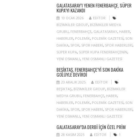
GALATASARAY’I YENEN FENERBAHÇE, SÜPER
KUPA’YI KAZANDI
10 OCAK 2026
EDITOR
BIZIMKILER GROUP
,
BIZIMKILER MEDYA
GRUBU
,
FENERBAHÇE
,
GALATASARAY
,
HABER
,
HABERLER
,
POLEMIK
,
POLEMIK GAZETESI
,
SON
DAKIKA
,
SPOR
,
SPOR HABERI
,
SPOR HABERLERI
,
SÜPER KUPA
,
SÜPER KUPA FENERBAHÇENIN
,
YENI OSMANLI
,
YENI OSMANLI GAZETESI
BEŞIKTAŞ, FENERBAHÇE’YI SON DAKIKA
GOLÜYLE DEVIRDI
23 ARALIK 2025
EDITOR
BEŞIKTAŞ
,
BIZIMKILER GROUP
,
BIZIMKILER
MEDYA GRUBU
,
FENERBAHÇE
,
HABER
,
HABERLER
,
POLEMIK
,
POLEMIK GAZETESI
,
SON
DAKIKA
,
SPOR
,
SPOR HABERI
,
SPOR HABERLERI
,
YENI OSMANLI
,
YENI OSMANLI GAZETESI
GALATASARAY’DA DERBI IÇIN ÖZEL PRIM
28 KASIM 2025
EDITOR
1