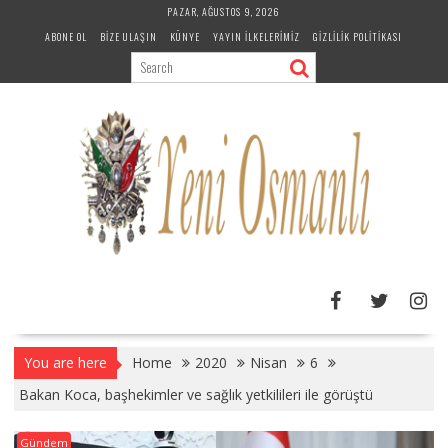
Skip
PAZAR, AĞUSTOS 9, 2026
to
ABONE OL
BIZE ULAŞIN
KÜNYE
YAYIN İLKELERIMIZ
GIZLILIK POLITIKASI
content
You are here
Home
2020
Nisan
6
Bakan Koca, başhekimler ve sağlık yetkilileri ile görüştü
Gündem