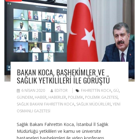
BAKAN KOCA, BAŞHEKIMLER VE
SAĞLIK YETKILILERI ILE GÖRÜŞTÜ
6 NISAN 2020
EDITOR
FAHRETTIN KOCA
,
GÜ
,
GÜNDEM
,
HABER
,
HABERLER
,
POLEMIK
,
POLEMIK GAZETESI
,
SAĞLIK BAKANI FAHRETTIN KOCA
,
SAĞLIK MÜDÜRLÜRI
,
YENI
OSMANLI GAZETESI
Sağlık Bakanı Fahrettin Koca, İstanbul İl Sağlık
Müdürlüğü yetkilileri ve kamu ve üniversite
hastaneleri başhekimleri ile video konferans