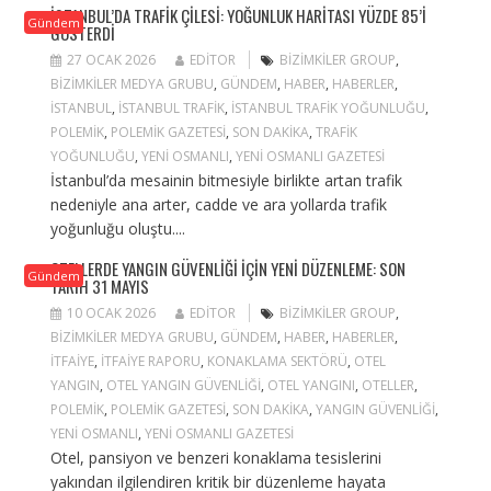
İSTANBUL’DA TRAFIK ÇILESI: YOĞUNLUK HARITASI YÜZDE 85’I
Gündem
GÖSTERDI
27 OCAK 2026
EDITOR
BIZIMKILER GROUP
,
BIZIMKILER MEDYA GRUBU
,
GÜNDEM
,
HABER
,
HABERLER
,
ISTANBUL
,
ISTANBUL TRAFIK
,
ISTANBUL TRAFIK YOĞUNLUĞU
,
POLEMIK
,
POLEMIK GAZETESI
,
SON DAKIKA
,
TRAFIK
YOĞUNLUĞU
,
YENI OSMANLI
,
YENI OSMANLI GAZETESI
İstanbul’da mesainin bitmesiyle birlikte artan trafik
nedeniyle ana arter, cadde ve ara yollarda trafik
yoğunluğu oluştu....
OTELLERDE YANGIN GÜVENLIĞI IÇIN YENI DÜZENLEME: SON
Gündem
TARIH 31 MAYIS
10 OCAK 2026
EDITOR
BIZIMKILER GROUP
,
BIZIMKILER MEDYA GRUBU
,
GÜNDEM
,
HABER
,
HABERLER
,
ITFAIYE
,
ITFAIYE RAPORU
,
KONAKLAMA SEKTÖRÜ
,
OTEL
YANGIN
,
OTEL YANGIN GÜVENLIĞI
,
OTEL YANGINI
,
OTELLER
,
POLEMIK
,
POLEMIK GAZETESI
,
SON DAKIKA
,
YANGIN GÜVENLIĞI
,
YENI OSMANLI
,
YENI OSMANLI GAZETESI
Otel, pansiyon ve benzeri konaklama tesislerini
yakından ilgilendiren kritik bir düzenleme hayata