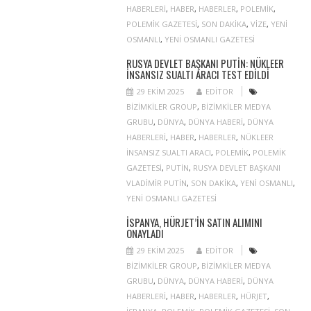
HABERLERI
,
HABER
,
HABERLER
,
POLEMIK
,
POLEMIK GAZETESI
,
SON DAKIKA
,
VIZE
,
YENI
OSMANLI
,
YENI OSMANLI GAZETESI
RUSYA DEVLET BAŞKANI PUTIN: NÜKLEER
INSANSIZ SUALTI ARACI TEST EDILDI
29 EKIM 2025
EDITOR
BIZIMKILER GROUP
,
BIZIMKILER MEDYA
GRUBU
,
DÜNYA
,
DÜNYA HABERI
,
DÜNYA
HABERLERI
,
HABER
,
HABERLER
,
NÜKLEER
INSANSIZ SUALTI ARACI
,
POLEMIK
,
POLEMIK
GAZETESI
,
PUTIN
,
RUSYA DEVLET BAŞKANI
VLADIMIR PUTIN
,
SON DAKIKA
,
YENI OSMANLI
,
YENI OSMANLI GAZETESI
İSPANYA, HÜRJET’IN SATIN ALIMINI
ONAYLADI
29 EKIM 2025
EDITOR
BIZIMKILER GROUP
,
BIZIMKILER MEDYA
GRUBU
,
DÜNYA
,
DÜNYA HABERI
,
DÜNYA
HABERLERI
,
HABER
,
HABERLER
,
HÜRJET
,