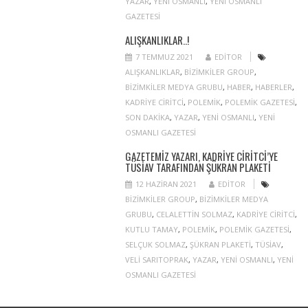
YAZAR
,
YENI OSMANLI
,
YENI OSMANLI
GAZETESI
ALIŞKANLIKLAR..!
7 TEMMUZ 2021
EDITOR
ALIŞKANLIKLAR
,
BIZIMKILER GROUP
,
BIZIMKILER MEDYA GRUBU
,
HABER
,
HABERLER
,
KADRIYE CIRITCI
,
POLEMIK
,
POLEMIK GAZETESI
,
SON DAKIKA
,
YAZAR
,
YENI OSMANLI
,
YENI
OSMANLI GAZETESI
GAZETEMIZ YAZARI, KADRIYE CIRITCI’YE
TÜSİAV TARAFINDAN ŞÜKRAN PLAKETI
12 HAZIRAN 2021
EDITOR
BIZIMKILER GROUP
,
BIZIMKILER MEDYA
GRUBU
,
CELALETTIN SOLMAZ
,
KADRIYE CIRITCI
,
KUTLU TAMAY
,
POLEMIK
,
POLEMIK GAZETESI
,
SELÇUK SOLMAZ
,
ŞÜKRAN PLAKETI
,
TÜSIAV
,
VELI SARITOPRAK
,
YAZAR
,
YENI OSMANLI
,
YENI
OSMANLI GAZETESI