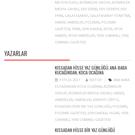
MILYON EURO
,
BIZIMKILER GROUP
,
BIZIMKILER
MEDYA GRUBU
,
DEV DERBI
,
DEV DERBIYE DEV
PRIM
,
GALATASARAY
,
GALATASARAY YÖNETIMI
,
HABER
,
HABERLER
,
POLEMIK
,
POLEMIK
GAZETESI
,
PRIM
,
SON DAKIKA
,
SPOR
,
SPOR
HABERI
,
SPOR HABERLERI
,
YENI OSMANLI
,
YENI
OSMANLI GAZETESI
YAZARLAR
KISSADAN HISSE YAZ GÜNLÜĞÜ; ANA-BABA
KUCAĞINDAN, KOCA OCAĞINA
9 EYLÜL 2021
EDITOR
ANA BABA
KUCAĞINDAN KOCA OCAĞINA
,
BIZIMKILER
GROUP
,
BIZIMKILER MEDYA GRUBU
,
HABER
,
HABERELER
,
HABERLER
,
KADRIYE CIRITCI
,
KISSADAN HISSE BIR YAZ GÜNLÜĞÜ
,
POLEMIK
,
POLEMIK GAZETESI
,
SON DAKIKA
,
YAZAR
,
YENI
OSMANLI
,
YENI OSMANLI GAZETESI
KISSADAN HISSE BIR YAZ GÜNLÜĞÜ