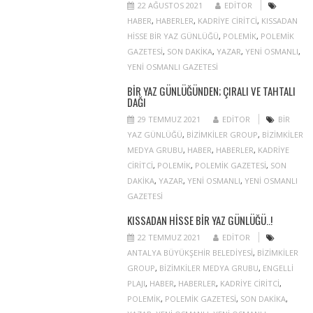
22 AĞUSTOS 2021
EDITOR
HABER
,
HABERLER
,
KADRIYE CIRITCI
,
KISSADAN
HISSE BIR YAZ GÜNLÜĞÜ
,
POLEMIK
,
POLEMIK
GAZETESI
,
SON DAKIKA
,
YAZAR
,
YENI OSMANLI
,
YENI OSMANLI GAZETESI
BIR YAZ GÜNLÜĞÜNDEN; ÇIRALI VE TAHTALI
DAĞI
29 TEMMUZ 2021
EDITOR
BIR
YAZ GÜNLÜĞÜ
,
BIZIMKILER GROUP
,
BIZIMKILER
MEDYA GRUBU
,
HABER
,
HABERLER
,
KADRIYE
CIRITCI
,
POLEMIK
,
POLEMIK GAZETESI
,
SON
DAKIKA
,
YAZAR
,
YENI OSMANLI
,
YENI OSMANLI
GAZETESI
KISSADAN HISSE BIR YAZ GÜNLÜĞÜ..!
22 TEMMUZ 2021
EDITOR
ANTALYA BÜYÜKŞEHIR BELEDIYESI
,
BIZIMKILER
GROUP
,
BIZIMKILER MEDYA GRUBU
,
ENGELLI
PLAJI
,
HABER
,
HABERLER
,
KADRIYE CIRITCI
,
POLEMIK
,
POLEMIK GAZETESI
,
SON DAKIKA
,