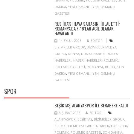
ISPANYA
,
POLEMIK
,
POLEMIK GAZETESI
,
SON
DAKIKA
,
YENI OSMANLI
,
YENI OSMANLI
GAZETESI
RUS İHA’SI HAVA SAHASINI IHLAL ETTI:
ROMANYA’DA F-16’LAR ACIL OLARAK
HAVALANDI
14 EYLÜL 2025
EDITOR
BIZIMKILER GROUP
,
BIZIMKILER MEDYA
GRUBU
,
DÜNYA
,
DÜNYA HABERI
,
DÜNYA
HABERLERI
,
HABER
,
HABERLER
,
POLEMIK
,
POLEMIK GAZETESI
,
ROMANYA
,
RUSYA
,
SON
DAKIKA
,
YENI OSMANLI
,
YENI OSMANLI
GAZETESI
SPOR
BEŞIKTAŞ, ALANYASPOR ILE BERABERE KALDI
8 ŞUBAT 2026
EDITOR
ALANYASPOR
,
BEŞIKTAŞ
,
BIZIMKILER GROUP
,
BIZIMKILER MEDYA GRUBU
,
HABER
,
HABERLER
,
POLEMIK
,
POLEMIK GAZETESI
,
SON DAKIKA
,