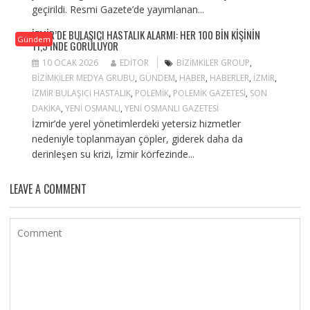
geçirildi. Resmi Gazete’de yayımlanan...
İZMIR’DE BULAŞICI HASTALIK ALARMI: HER 100 BIN KIŞININ
Gündem
11,5’INDE GÖRÜLÜYOR
10 OCAK 2026
EDITOR
BIZIMKILER GROUP
,
BIZIMKILER MEDYA GRUBU
,
GÜNDEM
,
HABER
,
HABERLER
,
IZMIR
,
IZMIR BULAŞICI HASTALIK
,
POLEMIK
,
POLEMIK GAZETESI
,
SON
DAKIKA
,
YENI OSMANLI
,
YENI OSMANLI GAZETESI
İzmir’de yerel yönetimlerdeki yetersiz hizmetler
nedeniyle toplanmayan çöpler, giderek daha da
derinleşen su krizi, İzmir körfezinde...
LEAVE A COMMENT