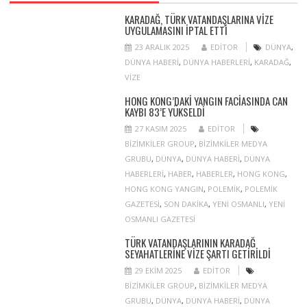
KARADAĞ, TÜRK VATANDAŞLARINA VIZE
UYGULAMASINI IPTAL ETTI
23 ARALIK 2025
EDITOR
DÜNYA
,
DÜNYA HABERI
,
DÜNYA HABERLERI
,
KARADAĞ
,
VIZE
HONG KONG’DAKI YANGIN FACIASINDA CAN
KAYBI 83’E YÜKSELDI
27 KASIM 2025
EDITOR
BIZIMKILER GROUP
,
BIZIMKILER MEDYA
GRUBU
,
DÜNYA
,
DÜNYA HABERI
,
DÜNYA
HABERLERI
,
HABER
,
HABERLER
,
HONG KONG
,
HONG KONG YANGIN
,
POLEMIK
,
POLEMIK
GAZETESI
,
SON DAKIKA
,
YENI OSMANLI
,
YENI
OSMANLI GAZETESI
TÜRK VATANDAŞLARININ KARADAĞ
SEYAHATLERINE VIZE ŞARTI GETIRILDI
29 EKIM 2025
EDITOR
BIZIMKILER GROUP
,
BIZIMKILER MEDYA
GRUBU
,
DÜNYA
,
DÜNYA HABERI
,
DÜNYA