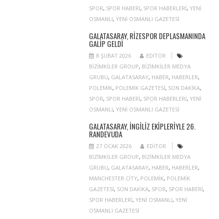
SPOR
,
SPOR HABERI
,
SPOR HABERLERI
,
YENI
OSMANLI
,
YENI OSMANLI GAZETESI
GALATASARAY, RIZESPOR DEPLASMANINDA
GALIP GELDI
8 ŞUBAT 2026
EDITOR
BIZIMKILER GROUP
,
BIZIMKILER MEDYA
GRUBU
,
GALATASARAY
,
HABER
,
HABERLER
,
POLEMIK
,
POLEMIK GAZETESI
,
SON DAKIKA
,
SPOR
,
SPOR HABERI
,
SPOR HABERLERI
,
YENI
OSMANLI
,
YENI OSMANLI GAZETESI
GALATASARAY, İNGILIZ EKIPLERIYLE 26.
RANDEVUDA
27 OCAK 2026
EDITOR
BIZIMKILER GROUP
,
BIZIMKILER MEDYA
GRUBU
,
GALATASARAY
,
HABER
,
HABERLER
,
MANCHESTER CITY
,
POLEMIK
,
POLEMIK
GAZETESI
,
SON DAKIKA
,
SPOR
,
SPOR HABERI
,
SPOR HABERLERI
,
YENI OSMANLI
,
YENI
OSMANLI GAZETESI