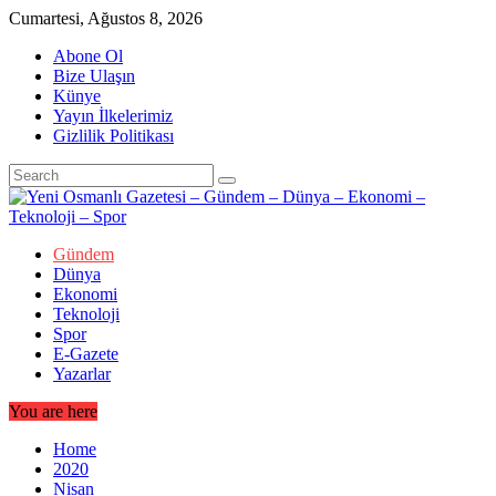
Skip
Cumartesi, Ağustos 8, 2026
to
Abone Ol
content
Bize Ulaşın
Künye
Yayın İlkelerimiz
Gizlilik Politikası
Gündem
Dünya
Ekonomi
Teknoloji
Spor
E-Gazete
Yazarlar
You are here
Home
2020
Nisan