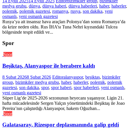
14 Eylül 2025
14 Eylül 2025
Editor
bizimkiler group
,
bizimkiler
medya grubu
,
dünya
,
dünya haberi
,
dünya haberleri
,
haber
,
haberler
,
polemik
,
polemik gazetesi
,
romanya
,
rusya
,
son dakika
,
yeni
osmanlı
,
yeni osmanlı gazetesi
Rusya’ya ait insansız hava araçları Polonya’dan sonra Romanya’da
da krize neden oldu. Rus İHA’sı Tuna Nehri kıyısındaki Tulcea
bölgesinde tespit edildi ve...
Spor
Spor
Beşiktaş, Alanyaspor ile berabere kaldı
8 Şubat 2026
8 Şubat 2026
Editor
alanyaspor
,
beşiktaş
,
bizimkiler
group
,
bizimkiler medya grubu
,
haber
,
haberler
,
polemik
,
polemik
gazetesi
,
son dakika
,
spor
,
spor haberi
,
spor haberleri
,
yeni osmanlı
,
yeni osmanlı gazetesi
Süper Lig’de 2025-2026 sezonunun heyecanı yaşanıyor. Ligin 21.
hafta mücadelesinde Sergen Yalçın yönetimindeki Beşiktaş ile Joao
Pereira’nın çalıştırdığı Alanyaspor, hakem Oğuzhan...
Spor
Galatasaray, Rizespor deplasmanında galip geldi