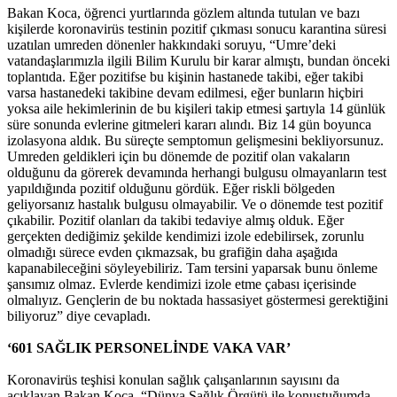
Bakan Koca, öğrenci yurtlarında gözlem altında tutulan ve bazı
kişilerde koronavirüs testinin pozitif çıkması sonucu karantina süresi
uzatılan umreden dönenler hakkındaki soruyu, “Umre’deki
vatandaşlarımızla ilgili Bilim Kurulu bir karar almıştı, bundan önceki
toplantıda. Eğer pozitifse bu kişinin hastanede takibi, eğer takibi
varsa hastanedeki takibine devam edilmesi, eğer bunların hiçbiri
yoksa aile hekimlerinin de bu kişileri takip etmesi şartıyla 14 günlük
süre sonunda evlerine gitmeleri kararı alındı. Biz 14 gün boyunca
izolasyona aldık. Bu süreçte semptomun gelişmesini bekliyorsunuz.
Umreden geldikleri için bu dönemde de pozitif olan vakaların
olduğunu da görerek devamında herhangi bulgusu olmayanların test
yapıldığında pozitif olduğunu gördük. Eğer riskli bölgeden
geliyorsanız hastalık bulgusu olmayabilir. Ve o dönemde test pozitif
çıkabilir. Pozitif olanları da takibi tedaviye almış olduk. Eğer
gerçekten dediğimiz şekilde kendimizi izole edebilirsek, zorunlu
olmadığı sürece evden çıkmazsak, bu grafiğin daha aşağıda
kapanabileceğini söyleyebiliriz. Tam tersini yaparsak bunu önleme
şansımız olmaz. Evlerde kendimizi izole etme çabası içerisinde
olmalıyız. Gençlerin de bu noktada hassasiyet göstermesi gerektiğini
biliyoruz” diye cevapladı.
‘601 SAĞLIK PERSONELİNDE VAKA VAR’
Koronavirüs teşhisi konulan sağlık çalışanlarının sayısını da
açıklayan Bakan Koca, “Dünya Sağlık Örgütü ile konuştuğumda,