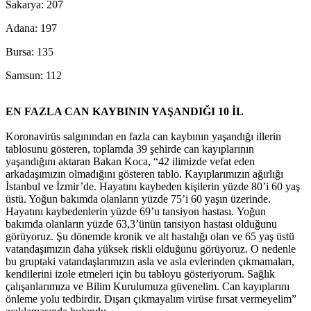
Sakarya: 207
Adana: 197
Bursa: 135
Samsun: 112
EN FAZLA CAN KAYBININ YAŞANDIĞI 10 İL
Koronavirüs salgınından en fazla can kaybının yaşandığı illerin
tablosunu gösteren, toplamda 39 şehirde can kayıplarının
yaşandığını aktaran Bakan Koca, “42 ilimizde vefat eden
arkadaşımızın olmadığını gösteren tablo. Kayıplarımızın ağırlığı
İstanbul ve İzmir’de. Hayatını kaybeden kişilerin yüzde 80’i 60 yaş
üstü. Yoğun bakımda olanların yüzde 75’i 60 yaşın üzerinde.
Hayatını kaybedenlerin yüzde 69’u tansiyon hastası. Yoğun
bakımda olanların yüzde 63,3’ünün tansiyon hastası olduğunu
görüyoruz. Şu dönemde kronik ve alt hastalığı olan ve 65 yaş üstü
vatandaşımızın daha yüksek riskli olduğunu görüyoruz. O nedenle
bu gruptaki vatandaşlarımızın asla ve asla evlerinden çıkmamaları,
kendilerini izole etmeleri için bu tabloyu gösteriyorum. Sağlık
çalışanlarımıza ve Bilim Kurulumuza güvenelim. Can kayıplarını
önleme yolu tedbirdir. Dışarı çıkmayalım virüse fırsat vermeyelim”