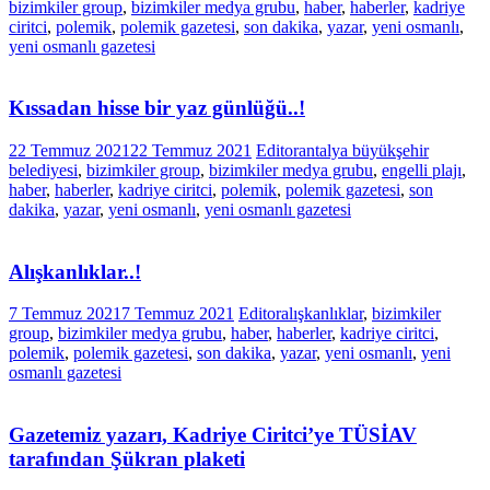
bizimkiler group
,
bizimkiler medya grubu
,
haber
,
haberler
,
kadriye
ciritci
,
polemik
,
polemik gazetesi
,
son dakika
,
yazar
,
yeni osmanlı
,
yeni osmanlı gazetesi
Kıssadan hisse bir yaz günlüğü..!
22 Temmuz 2021
22 Temmuz 2021
Editor
antalya büyükşehir
belediyesi
,
bizimkiler group
,
bizimkiler medya grubu
,
engelli plajı
,
haber
,
haberler
,
kadriye ciritci
,
polemik
,
polemik gazetesi
,
son
dakika
,
yazar
,
yeni osmanlı
,
yeni osmanlı gazetesi
Alışkanlıklar..!
7 Temmuz 2021
7 Temmuz 2021
Editor
alışkanlıklar
,
bizimkiler
group
,
bizimkiler medya grubu
,
haber
,
haberler
,
kadriye ciritci
,
polemik
,
polemik gazetesi
,
son dakika
,
yazar
,
yeni osmanlı
,
yeni
osmanlı gazetesi
Gazetemiz yazarı, Kadriye Ciritci’ye TÜSİAV
tarafından Şükran plaketi