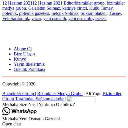
12 Haziran 2021
12 Haziran 2021
Editor
bizimkiler group
,
bizimkiler
medya grubu
,
Celalettin Solmaz
,
kadriye ciritci
,
Kutlu Tamay
,
polemik
,
polemik gazetesi
,
Selçuk Solmaz
,
Şükran plaketi
,
Tüsiav
,
Veli Sarıtoprak
,
yazar
,
yeni osmanlı
,
yeni osmanlı gazetesi
Abone Ol
Bize Ulaşın
Künye
Yayın İlkelerimiz
Gizlilik Politikası
Copyright © 2020
Bizimkiler Group
|
Bizimkiler Medya Grubu
|
Alt Yapı:
Bizimkiler
Group Tarafından Sağlanmaktadır
|
Merhaba Size Nasıl Yardımcı Olabiliriz?
Merhaba Yeni Osmanlı Gazetesi
Open chat