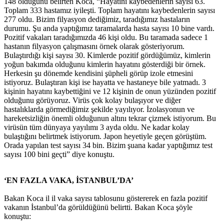
148 olduğunu belirten Koca, “Hayatını kaybedenlerin sayısı 63.
Toplam 333 hastamız iyileşti. Toplam hayatını kaybedenlerin sayısı
277 oldu. Bizim filyasyon dediğimiz, taradığımız hastaların
durumu. Şu anda yaptığımız taramalarda hasta sayısı 10 bine vardı.
Pozitif vakaları taradığımızda 46 kişi oldu. Bu taramada sadece 1
hastanın filyasyon çalışmasını örnek olarak gösteriyorum.
Bulaştırdığı kişi sayısı 30. Kimlerde pozitif gördüğümüz, kimlerin
yoğun bakımda olduğunu kimlerin hayatını gösterdiği bir örnek.
Herkesin şu dönemde kendisini şüpheli görüp izole etmesini
istiyoruz. Bulaştıran kişi ise hayatta ve hastaneye bile yatmadı. 3
kişinin hayatını kaybettiğini ve 12 kişinin de onun yüzünden pozitif
olduğunu görüyoruz. Virüs çok kolay bulaşıyor ve diğer
hastalıklarda görmediğimiz şekilde yayılıyor. İzolasyonun ve
hareketsizliğin önemli olduğunun altını tekrar çizmek istiyorum. Bu
virüsün tüm dünyaya yayılımı 3 ayda oldu. Ne kadar kolay
bulaştığını belirtmek istiyorum. Japon heyetiyle geçen görüştüm.
Orada yapılan test sayısı 34 bin. Bizim şuana kadar yaptığımız test
sayısı 100 bini geçti” diye konuştu.
‘EN FAZLA VAKA, İSTANBUL’DA’
Bakan Koca il il vaka sayısı tablosunu göstererek en fazla pozitif
vakanın İstanbul’da görüldüğünü belirtti. Bakan Koca şöyle
konuştu: