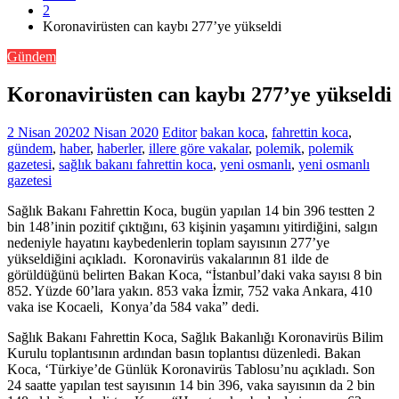
2
Koronavirüsten can kaybı 277’ye yükseldi
Gündem
Koronavirüsten can kaybı 277’ye yükseldi
2 Nisan 2020
2 Nisan 2020
Editor
bakan koca
,
fahrettin koca
,
gündem
,
haber
,
haberler
,
illere göre vakalar
,
polemik
,
polemik
gazetesi
,
sağlık bakanı fahrettin koca
,
yeni osmanlı
,
yeni osmanlı
gazetesi
Sağlık Bakanı Fahrettin Koca, bugün yapılan 14 bin 396 testten 2
bin 148’inin pozitif çıktığını, 63 kişinin yaşamını yitirdiğini, salgın
nedeniyle hayatını kaybedenlerin toplam sayısının 277’ye
yükseldiğini açıkladı. Koronavirüs vakalarının 81 ilde de
görüldüğünü belirten Bakan Koca, “İstanbul’daki vaka sayısı 8 bin
852. Yüzde 60’lara yakın. 853 vaka İzmir, 752 vaka Ankara, 410
vaka ise Kocaeli, Konya’da 584 vaka” dedi.
Sağlık Bakanı Fahrettin Koca, Sağlık Bakanlığı Koronavirüs Bilim
Kurulu toplantısının ardından basın toplantısı düzenledi. Bakan
Koca, ‘Türkiye’de Günlük Koronavirüs Tablosu’nu açıkladı. Son
24 saatte yapılan test sayısının 14 bin 396, vaka sayısının da 2 bin