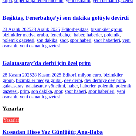
kupa
,
süper kupa fenerbahçenin
,
yeni osmanlı
,
yeni osmanlı gazetesi
Beşiktaş, Fenerbahçe’yi son dakika golüyle devirdi
23 Aralık 2025
23 Aralık 2025
Editor
beşiktaş
,
bizimkiler group
,
bizimkiler medya grubu
,
fenerbahçe
,
haber
,
haberler
,
polemik
,
polemik gazetesi
,
son dakika
,
spor
,
spor haberi
,
spor haberleri
,
yeni
osmanlı
,
yeni osmanlı gazetesi
Galatasaray’da derbi için özel prim
28 Kasım 2025
28 Kasım 2025
Editor
1 milyon euro
,
bizimkiler
group
,
bizimkiler medya grubu
,
dev derbi
,
dev derbiye dev prim
,
galatasaray
,
galatasaray yönetimi
,
haber
,
haberler
,
polemik
,
polemik
gazetesi
,
prim
,
son dakika
,
spor
,
spor haberi
,
spor haberleri
,
yeni
osmanlı
,
yeni osmanlı gazetesi
Yazarlar
Yazarlar
Kıssadan Hisse Yaz Günlüğü; Ana-Baba