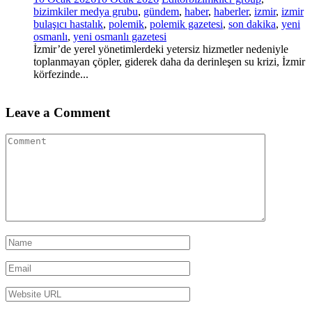
bizimkiler medya grubu
,
gündem
,
haber
,
haberler
,
izmir
,
izmir
bulaşıcı hastalık
,
polemik
,
polemik gazetesi
,
son dakika
,
yeni
osmanlı
,
yeni osmanlı gazetesi
İzmir’de yerel yönetimlerdeki yetersiz hizmetler nedeniyle
toplanmayan çöpler, giderek daha da derinleşen su krizi, İzmir
körfezinde...
Leave a Comment