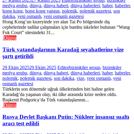
27 Kasım 2025
27 Kasım 2025
Editor
bizimkiler group
,
bizimkiler
medya grubu
,
dünya
,
dünya haberi
,
dünya haberleri
,
haber
,
haberler
,
hong kong
,
hong kong yangın
,
polemik
,
polemik gazetesi
,
son
dakika
,
yeni osmanlı
,
yeni osmanlı gazetesi
Hong Kong’un kuzeyinde yer alan Tai Po bölgesinde dış
cephelerinde tadilat çalışmaları için bambu iskeleler bulunan “Wang
Fuk Court” sitesindeki 31...
Dünya
Türk vatandaşlarının Karadağ seyahatlerine vize
şartı getirildi
29 Ekim 2025
29 Ekim 2025
Editor
bizimkiler group
,
bizimkiler
medya grubu
,
dünya
,
dünya haberi
,
dünya haberleri
,
haber
,
haberler
,
polemik
,
polemik gazetesi
,
son dakika
,
vize
,
yeni osmanlı
,
yeni
osmanlı gazetesi
Türklerin son dönemde uğrak ülkelerinden biri haline gelen
Karadağ’da yaşanan olay, iki ülke arasında krize neden oldu.
Başkenti Podgorica’da Türk vatandaşlarının...
Dünya
Rusya Devlet Başkanı Putin: Nükleer insansız sualtı
aracı test edildi