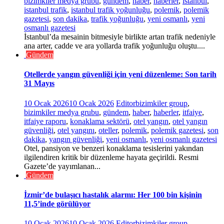
bizimkiler medya grubu
,
gündem
,
haber
,
haberler
,
istanbul
,
istanbul trafik
,
istanbul trafik yoğunluğu
,
polemik
,
polemik
gazetesi
,
son dakika
,
trafik yoğunluğu
,
yeni osmanlı
,
yeni
osmanlı gazetesi
İstanbul’da mesainin bitmesiyle birlikte artan trafik nedeniyle
ana arter, cadde ve ara yollarda trafik yoğunluğu oluştu....
Gündem
Otellerde yangın güvenliği için yeni düzenleme: Son tarih
31 Mayıs
10 Ocak 2026
10 Ocak 2026
Editor
bizimkiler group
,
bizimkiler medya grubu
,
gündem
,
haber
,
haberler
,
itfaiye
,
itfaiye raporu
,
konaklama sektörü
,
otel yangın
,
otel yangın
güvenliği
,
otel yangını
,
oteller
,
polemik
,
polemik gazetesi
,
son
dakika
,
yangın güvenliği
,
yeni osmanlı
,
yeni osmanlı gazetesi
Otel, pansiyon ve benzeri konaklama tesislerini yakından
ilgilendiren kritik bir düzenleme hayata geçirildi. Resmi
Gazete’de yayımlanan...
Gündem
İzmir’de bulaşıcı hastalık alarmı: Her 100 bin kişinin
11,5’inde görülüyor
10 Ocak 2026
10 Ocak 2026
Editor
bizimkiler group
,