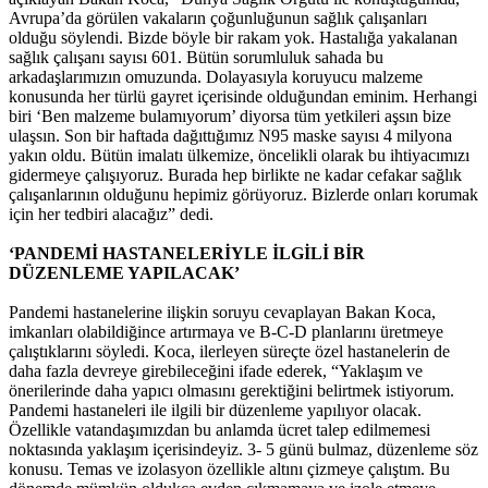
Avrupa’da görülen vakaların çoğunluğunun sağlık çalışanları
olduğu söylendi. Bizde böyle bir rakam yok. Hastalığa yakalanan
sağlık çalışanı sayısı 601. Bütün sorumluluk sahada bu
arkadaşlarımızın omuzunda. Dolayasıyla koruyucu malzeme
konusunda her türlü gayret içerisinde olduğundan eminim. Herhangi
biri ‘Ben malzeme bulamıyorum’ diyorsa tüm yetkileri aşsın bize
ulaşsın. Son bir haftada dağıttığımız N95 maske sayısı 4 milyona
yakın oldu. Bütün imalatı ülkemize, öncelikli olarak bu ihtiyacımızı
gidermeye çalışıyoruz. Burada hep birlikte ne kadar cefakar sağlık
çalışanlarının olduğunu hepimiz görüyoruz. Bizlerde onları korumak
için her tedbiri alacağız” dedi.
‘PANDEMİ HASTANELERİYLE İLGİLİ BİR
DÜZENLEME YAPILACAK’
Pandemi hastanelerine ilişkin soruyu cevaplayan Bakan Koca,
imkanları olabildiğince artırmaya ve B-C-D planlarını üretmeye
çalıştıklarını söyledi. Koca, ilerleyen süreçte özel hastanelerin de
daha fazla devreye girebileceğini ifade ederek, “Yaklaşım ve
önerilerinde daha yapıcı olmasını gerektiğini belirtmek istiyorum.
Pandemi hastaneleri ile ilgili bir düzenleme yapılıyor olacak.
Özellikle vatandaşımızdan bu anlamda ücret talep edilmemesi
noktasında yaklaşım içerisindeyiz. 3- 5 günü bulmaz, düzenleme söz
konusu. Temas ve izolasyon özellikle altını çizmeye çalıştım. Bu