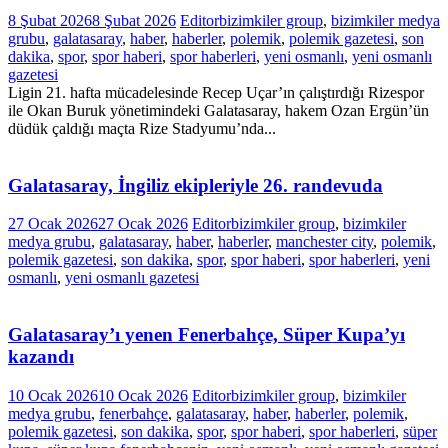
8 Şubat 2026
8 Şubat 2026
Editor
bizimkiler group
,
bizimkiler medya
grubu
,
galatasaray
,
haber
,
haberler
,
polemik
,
polemik gazetesi
,
son
dakika
,
spor
,
spor haberi
,
spor haberleri
,
yeni osmanlı
,
yeni osmanlı
gazetesi
Ligin 21. hafta mücadelesinde Recep Uçar’ın çalıştırdığı Rizespor
ile Okan Buruk yönetimindeki Galatasaray, hakem Ozan Ergün’ün
düdük çaldığı maçta Rize Stadyumu’nda...
Galatasaray, İngiliz ekipleriyle 26. randevuda
27 Ocak 2026
27 Ocak 2026
Editor
bizimkiler group
,
bizimkiler
medya grubu
,
galatasaray
,
haber
,
haberler
,
manchester city
,
polemik
,
polemik gazetesi
,
son dakika
,
spor
,
spor haberi
,
spor haberleri
,
yeni
osmanlı
,
yeni osmanlı gazetesi
Galatasaray’ı yenen Fenerbahçe, Süper Kupa’yı
kazandı
10 Ocak 2026
10 Ocak 2026
Editor
bizimkiler group
,
bizimkiler
medya grubu
,
fenerbahçe
,
galatasaray
,
haber
,
haberler
,
polemik
,
polemik gazetesi
,
son dakika
,
spor
,
spor haberi
,
spor haberleri
,
süper