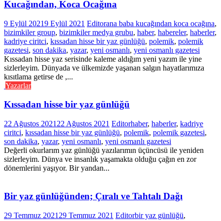
Kucağından, Koca Ocağına
9 Eylül 2021
9 Eylül 2021
Editor
ana baba kucağından koca ocağına
,
bizimkiler group
,
bizimkiler medya grubu
,
haber
,
habereler
,
haberler
,
kadriye ciritci
,
kıssadan hisse bir yaz günlüğü
,
polemik
,
polemik
gazetesi
,
son dakika
,
yazar
,
yeni osmanlı
,
yeni osmanlı gazetesi
Kıssadan hisse yaz serisinde kaleme aldığım yeni yazım ile yine
sizlerleyim. Dünyada ve ülkemizde yaşanan salgın hayatlarımıza
kısıtlama getirse de ,...
Yazarlar
Kıssadan hisse bir yaz günlüğü
22 Ağustos 2021
22 Ağustos 2021
Editor
haber
,
haberler
,
kadriye
ciritci
,
kıssadan hisse bir yaz günlüğü
,
polemik
,
polemik gazetesi
,
son dakika
,
yazar
,
yeni osmanlı
,
yeni osmanlı gazetesi
Değerli okurlarım yaz günlüğü yazılarımın üçüncüsü ile yeniden
sizlerleyim. Dünya ve insanlık yaşamakta olduğu çağın en zor
dönemlerini yaşıyor. Bir yandan...
Bir yaz günlüğünden; Çıralı ve Tahtalı Dağı
29 Temmuz 2021
29 Temmuz 2021
Editor
bir yaz günlüğü
,