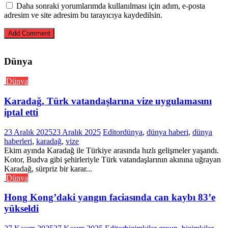
Daha sonraki yorumlarımda kullanılması için adım, e-posta
adresim ve site adresim bu tarayıcıya kaydedilsin.
Dünya
Dünya
Karadağ, Türk vatandaşlarına vize uygulamasını
iptal etti
23 Aralık 2025
23 Aralık 2025
Editor
dünya
,
dünya haberi
,
dünya
haberleri
,
karadağ
,
vize
Ekim ayında Karadağ ile Türkiye arasında hızlı gelişmeler yaşandı.
Kotor, Budva gibi şehirleriyle Türk vatandaşlarının akınına uğrayan
Karadağ, sürpriz bir karar...
Dünya
Hong Kong’daki yangın faciasında can kaybı 83’e
yükseldi