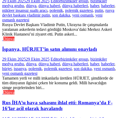
29 Ekim 2025
29 Ekim 2025
Editor
bizimkiler group
,
bizimkiler
medya grubu
,
dünya
,
dünya haberi
,
dünya haberleri
,
haber
,
haberler
,
nükleer insansız sualtı aracı
,
polemik
,
polemik gazetesi
,
putin
,
rusya
devlet başkanı vladimir putin
,
son dakika
,
yeni osmanlı
,
yeni
osmanlı gazetesi
Rusya Devlet Başkanı Vladimir Putin, Ukrayna ile çatışmalarda
yaralanan askerlerin tedavi gördüğü Moskova’daki Merkez Askeri
Klinik Hastanesi’ni ziyaret etti. Putin askeri...
Dünya
İspanya, HÜRJET’in satın alımını onayladı
29 Ekim 2025
29 Ekim 2025
Editor
bizimkiler group
,
bizimkiler
medya grubu
,
dünya
,
dünya haberi
,
dünya haberleri
,
haber
,
haberler
,
hürjet
,
ispanya
,
polemik
,
polemik gazetesi
,
son dakika
,
yeni osmanlı
,
yeni osmanlı gazetesi
Tamamen yerli ve milli imkanlarla üretilen HÜRJET, şimdilerde de
tüm dünyanın ilgisini çeken bir konuma geldi. Milli havacılığın
simge projelerinden biri...
Dünya
Rus İHA’sı hava sahasını ihlal etti: Romanya’da F-
16’lar acil olarak havalandı