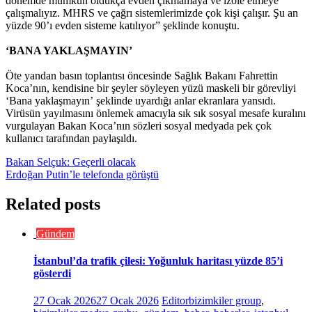
dönemde mümkün oldukça evden çıkmamaya ve izole etmeye
çalışmalıyız. MHRS ve çağrı sistemlerimizde çok kişi çalışır. Şu an
yüzde 90’ı evden sisteme katılıyor” şeklinde konuştu.
‘BANA YAKLAŞMAYIN’
Öte yandan basın toplantısı öncesinde Sağlık Bakanı Fahrettin
Koca’nın, kendisine bir şeyler söyleyen yüzü maskeli bir görevliyi
‘Bana yaklaşmayın’ şeklinde uyardığı anlar ekranlara yansıdı.
Virüsün yayılmasını önlemek amacıyla sık sık sosyal mesafe kuralını
vurgulayan Bakan Koca’nın sözleri sosyal medyada pek çok
kullanıcı tarafından paylaşıldı.
Yazı
Bakan Selçuk: Geçerli olacak
Erdoğan Putin’le telefonda görüştü
gezinmesi
Related posts
Gündem
İstanbul’da trafik çilesi: Yoğunluk haritası yüzde 85’i
gösterdi
27 Ocak 2026
27 Ocak 2026
Editor
bizimkiler group
,