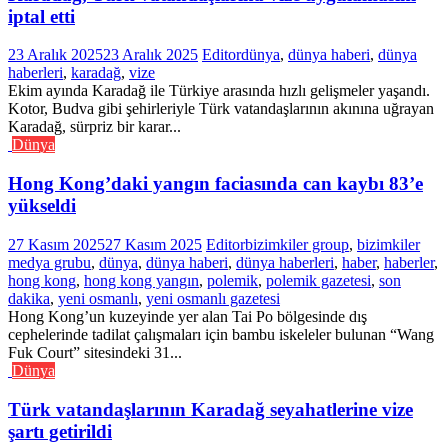
iptal etti
23 Aralık 2025
23 Aralık 2025
Editor
dünya
,
dünya haberi
,
dünya
haberleri
,
karadağ
,
vize
Ekim ayında Karadağ ile Türkiye arasında hızlı gelişmeler yaşandı.
Kotor, Budva gibi şehirleriyle Türk vatandaşlarının akınına uğrayan
Karadağ, sürpriz bir karar...
Dünya
Hong Kong’daki yangın faciasında can kaybı 83’e
yükseldi
27 Kasım 2025
27 Kasım 2025
Editor
bizimkiler group
,
bizimkiler
medya grubu
,
dünya
,
dünya haberi
,
dünya haberleri
,
haber
,
haberler
,
hong kong
,
hong kong yangın
,
polemik
,
polemik gazetesi
,
son
dakika
,
yeni osmanlı
,
yeni osmanlı gazetesi
Hong Kong’un kuzeyinde yer alan Tai Po bölgesinde dış
cephelerinde tadilat çalışmaları için bambu iskeleler bulunan “Wang
Fuk Court” sitesindeki 31...
Dünya
Türk vatandaşlarının Karadağ seyahatlerine vize
şartı getirildi