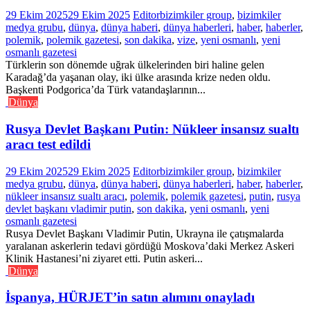
29 Ekim 2025
29 Ekim 2025
Editor
bizimkiler group
,
bizimkiler
medya grubu
,
dünya
,
dünya haberi
,
dünya haberleri
,
haber
,
haberler
,
polemik
,
polemik gazetesi
,
son dakika
,
vize
,
yeni osmanlı
,
yeni
osmanlı gazetesi
Türklerin son dönemde uğrak ülkelerinden biri haline gelen
Karadağ’da yaşanan olay, iki ülke arasında krize neden oldu.
Başkenti Podgorica’da Türk vatandaşlarının...
Dünya
Rusya Devlet Başkanı Putin: Nükleer insansız sualtı
aracı test edildi
29 Ekim 2025
29 Ekim 2025
Editor
bizimkiler group
,
bizimkiler
medya grubu
,
dünya
,
dünya haberi
,
dünya haberleri
,
haber
,
haberler
,
nükleer insansız sualtı aracı
,
polemik
,
polemik gazetesi
,
putin
,
rusya
devlet başkanı vladimir putin
,
son dakika
,
yeni osmanlı
,
yeni
osmanlı gazetesi
Rusya Devlet Başkanı Vladimir Putin, Ukrayna ile çatışmalarda
yaralanan askerlerin tedavi gördüğü Moskova’daki Merkez Askeri
Klinik Hastanesi’ni ziyaret etti. Putin askeri...
Dünya
İspanya, HÜRJET’in satın alımını onayladı