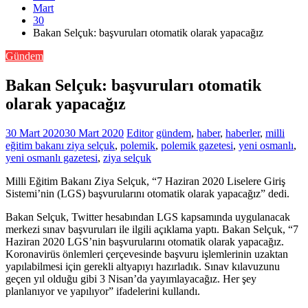
Mart
30
Bakan Selçuk: başvuruları otomatik olarak yapacağız
Gündem
Bakan Selçuk: başvuruları otomatik
olarak yapacağız
30 Mart 2020
30 Mart 2020
Editor
gündem
,
haber
,
haberler
,
milli
eğitim bakanı ziya selçuk
,
polemik
,
polemik gazetesi
,
yeni osmanlı
,
yeni osmanlı gazetesi
,
ziya selçuk
Milli Eğitim Bakanı Ziya Selçuk, “7 Haziran 2020 Liselere Giriş
Sistemi’nin (LGS) başvurularını otomatik olarak yapacağız” dedi.
Bakan Selçuk, Twitter hesabından LGS kapsamında uygulanacak
merkezi sınav başvuruları ile ilgili açıklama yaptı. Bakan Selçuk, “7
Haziran 2020 LGS’nin başvurularını otomatik olarak yapacağız.
Koronavirüs önlemleri çerçevesinde başvuru işlemlerinin uzaktan
yapılabilmesi için gerekli altyapıyı hazırladık. Sınav kılavuzunu
geçen yıl olduğu gibi 3 Nisan’da yayımlayacağız. Her şey
planlanıyor ve yapılıyor” ifadelerini kullandı.