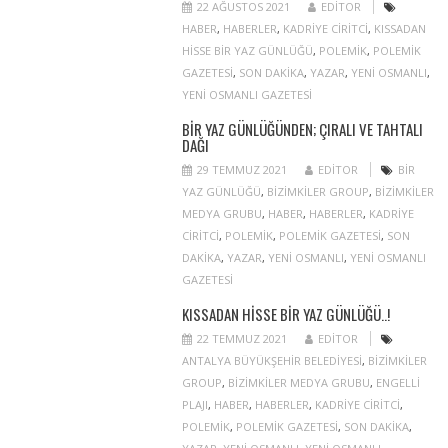
22 AĞUSTOS 2021
EDITOR
HABER
,
HABERLER
,
KADRIYE CIRITCI
,
KISSADAN
HISSE BIR YAZ GÜNLÜĞÜ
,
POLEMIK
,
POLEMIK
GAZETESI
,
SON DAKIKA
,
YAZAR
,
YENI OSMANLI
,
YENI OSMANLI GAZETESI
BIR YAZ GÜNLÜĞÜNDEN; ÇIRALI VE TAHTALI
DAĞI
29 TEMMUZ 2021
EDITOR
BIR
YAZ GÜNLÜĞÜ
,
BIZIMKILER GROUP
,
BIZIMKILER
MEDYA GRUBU
,
HABER
,
HABERLER
,
KADRIYE
CIRITCI
,
POLEMIK
,
POLEMIK GAZETESI
,
SON
DAKIKA
,
YAZAR
,
YENI OSMANLI
,
YENI OSMANLI
GAZETESI
KISSADAN HISSE BIR YAZ GÜNLÜĞÜ..!
22 TEMMUZ 2021
EDITOR
ANTALYA BÜYÜKŞEHIR BELEDIYESI
,
BIZIMKILER
GROUP
,
BIZIMKILER MEDYA GRUBU
,
ENGELLI
PLAJI
,
HABER
,
HABERLER
,
KADRIYE CIRITCI
,
POLEMIK
,
POLEMIK GAZETESI
,
SON DAKIKA
,