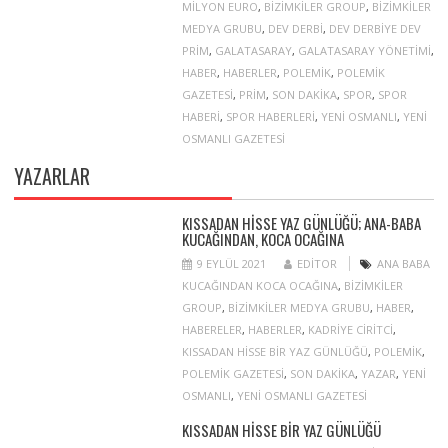
MILYON EURO
,
BIZIMKILER GROUP
,
BIZIMKILER
MEDYA GRUBU
,
DEV DERBI
,
DEV DERBIYE DEV
PRIM
,
GALATASARAY
,
GALATASARAY YÖNETIMI
,
HABER
,
HABERLER
,
POLEMIK
,
POLEMIK
GAZETESI
,
PRIM
,
SON DAKIKA
,
SPOR
,
SPOR
HABERI
,
SPOR HABERLERI
,
YENI OSMANLI
,
YENI
OSMANLI GAZETESI
YAZARLAR
KISSADAN HISSE YAZ GÜNLÜĞÜ; ANA-BABA
KUCAĞINDAN, KOCA OCAĞINA
9 EYLÜL 2021
EDITOR
ANA BABA
KUCAĞINDAN KOCA OCAĞINA
,
BIZIMKILER
GROUP
,
BIZIMKILER MEDYA GRUBU
,
HABER
,
HABERELER
,
HABERLER
,
KADRIYE CIRITCI
,
KISSADAN HISSE BIR YAZ GÜNLÜĞÜ
,
POLEMIK
,
POLEMIK GAZETESI
,
SON DAKIKA
,
YAZAR
,
YENI
OSMANLI
,
YENI OSMANLI GAZETESI
KISSADAN HISSE BIR YAZ GÜNLÜĞÜ