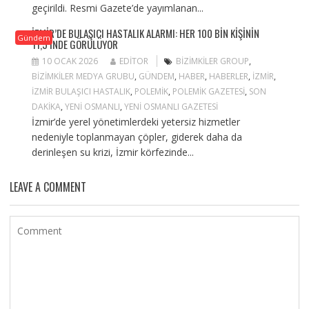
geçirildi. Resmi Gazete’de yayımlanan...
İZMIR’DE BULAŞICI HASTALIK ALARMI: HER 100 BIN KIŞININ
Gündem
11,5’INDE GÖRÜLÜYOR
10 OCAK 2026
EDITOR
BIZIMKILER GROUP
,
BIZIMKILER MEDYA GRUBU
,
GÜNDEM
,
HABER
,
HABERLER
,
IZMIR
,
IZMIR BULAŞICI HASTALIK
,
POLEMIK
,
POLEMIK GAZETESI
,
SON
DAKIKA
,
YENI OSMANLI
,
YENI OSMANLI GAZETESI
İzmir’de yerel yönetimlerdeki yetersiz hizmetler
nedeniyle toplanmayan çöpler, giderek daha da
derinleşen su krizi, İzmir körfezinde...
LEAVE A COMMENT