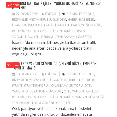
İSTANBUL’DA TRAFIK ÇILESI: YOĞUNLUK HARITASI YÜZDE 85’I
Gündem
GÖSTERDI
27 OCAK 2026
EDITOR
BIZIMKILER GROUP
,
BIZIMKILER MEDYA GRUBU
,
GÜNDEM
,
HABER
,
HABERLER
,
ISTANBUL
,
ISTANBUL TRAFIK
,
ISTANBUL TRAFIK YOĞUNLUĞU
,
POLEMIK
,
POLEMIK GAZETESI
,
SON DAKIKA
,
TRAFIK
YOĞUNLUĞU
,
YENI OSMANLI
,
YENI OSMANLI GAZETESI
İstanbul’da mesainin bitmesiyle birlikte artan trafik
nedeniyle ana arter, cadde ve ara yollarda trafik
yoğunluğu oluştu....
OTELLERDE YANGIN GÜVENLIĞI IÇIN YENI DÜZENLEME: SON
Gündem
TARIH 31 MAYIS
10 OCAK 2026
EDITOR
BIZIMKILER GROUP
,
BIZIMKILER MEDYA GRUBU
,
GÜNDEM
,
HABER
,
HABERLER
,
ITFAIYE
,
ITFAIYE RAPORU
,
KONAKLAMA SEKTÖRÜ
,
OTEL
YANGIN
,
OTEL YANGIN GÜVENLIĞI
,
OTEL YANGINI
,
OTELLER
,
POLEMIK
,
POLEMIK GAZETESI
,
SON DAKIKA
,
YANGIN GÜVENLIĞI
,
YENI OSMANLI
,
YENI OSMANLI GAZETESI
Otel, pansiyon ve benzeri konaklama tesislerini
yakından ilgilendiren kritik bir düzenleme hayata