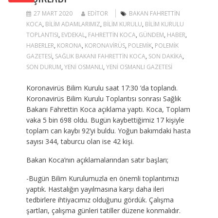
27 MART 2020
EDITOR
BAKAN FAHRETTIN
KOCA
,
BILIM ADAMLARIMIZ
,
BILIM KURULU
,
BILIM KURULU
TOPLANTISI
,
EVDEKAL
,
FAHRETTIN KOCA
,
GÜNDEM
,
HABER
,
HABERLER
,
KORONA
,
KORONAVIRÜS
,
POLEMIK
,
POLEMIK
GAZETESI
,
SAĞLIK BAKANI FAHRETTIN KOCA
,
SON DAKIKA
,
SON DURUM
,
YENI OSMANLI
,
YENI OSMANLI GAZETESI
Koronavirüs Bilim Kurulu saat 17:30 ’da toplandı.
Koronavirüs Bilim Kurulu Toplantısı sonrası Sağlık
Bakanı Fahrettin Koca açıklama yaptı. Koca, Toplam
vaka 5 bin 698 oldu. Bugün kaybettiğimiz 17 kişiyle
toplam can kaybı 92’yi buldu. Yoğun bakımdaki hasta
sayısı 344, taburcu olan ise 42 kişi.
Bakan Koca’nın açıklamalarından satır başları;
-Bugün Bilim Kurulumuzla en önemli toplantımızı
yaptık. Hastalığın yayılmasına karşı daha ileri
tedbirlere ihtiyacımız olduğunu gördük. Çalışma
şartları, çalışma günleri tatiller düzene konmalıdır.