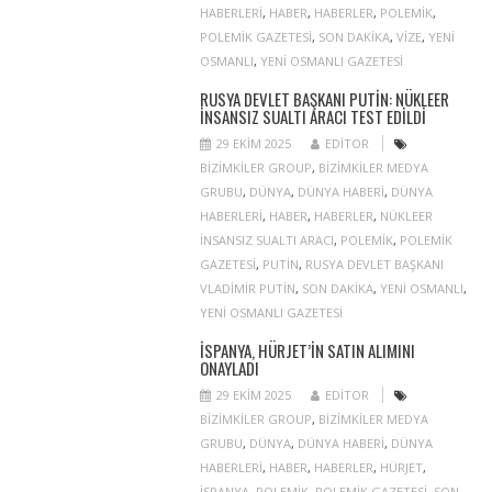
HABERLERI
,
HABER
,
HABERLER
,
POLEMIK
,
POLEMIK GAZETESI
,
SON DAKIKA
,
VIZE
,
YENI
OSMANLI
,
YENI OSMANLI GAZETESI
RUSYA DEVLET BAŞKANI PUTIN: NÜKLEER
INSANSIZ SUALTI ARACI TEST EDILDI
29 EKIM 2025
EDITOR
BIZIMKILER GROUP
,
BIZIMKILER MEDYA
GRUBU
,
DÜNYA
,
DÜNYA HABERI
,
DÜNYA
HABERLERI
,
HABER
,
HABERLER
,
NÜKLEER
INSANSIZ SUALTI ARACI
,
POLEMIK
,
POLEMIK
GAZETESI
,
PUTIN
,
RUSYA DEVLET BAŞKANI
VLADIMIR PUTIN
,
SON DAKIKA
,
YENI OSMANLI
,
YENI OSMANLI GAZETESI
İSPANYA, HÜRJET’IN SATIN ALIMINI
ONAYLADI
29 EKIM 2025
EDITOR
BIZIMKILER GROUP
,
BIZIMKILER MEDYA
GRUBU
,
DÜNYA
,
DÜNYA HABERI
,
DÜNYA
HABERLERI
,
HABER
,
HABERLER
,
HÜRJET
,
ISPANYA
,
POLEMIK
,
POLEMIK GAZETESI
,
SON