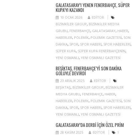
GALATASARAY’I YENEN FENERBAHÇE, SÜPER
KUPA’YI KAZANDI
10 OCAK 2026
EDITOR
BIZIMKILER GROUP
,
BIZIMKILER MEDYA
GRUBU
,
FENERBAHÇE
,
GALATASARAY
,
HABER
,
HABERLER
,
POLEMIK
,
POLEMIK GAZETESI
,
SON
DAKIKA
,
SPOR
,
SPOR HABERI
,
SPOR HABERLERI
,
SÜPER KUPA
,
SÜPER KUPA FENERBAHÇENIN
,
YENI OSMANLI
,
YENI OSMANLI GAZETESI
BEŞIKTAŞ, FENERBAHÇE’YI SON DAKIKA
GOLÜYLE DEVIRDI
23 ARALIK 2025
EDITOR
BEŞIKTAŞ
,
BIZIMKILER GROUP
,
BIZIMKILER
MEDYA GRUBU
,
FENERBAHÇE
,
HABER
,
HABERLER
,
POLEMIK
,
POLEMIK GAZETESI
,
SON
DAKIKA
,
SPOR
,
SPOR HABERI
,
SPOR HABERLERI
,
YENI OSMANLI
,
YENI OSMANLI GAZETESI
GALATASARAY’DA DERBI IÇIN ÖZEL PRIM
28 KASIM 2025
EDITOR
1