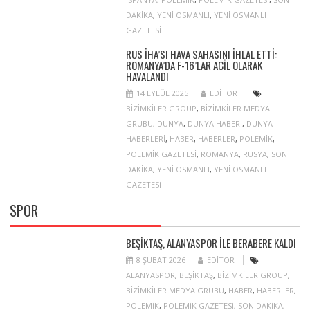
DAKIKA
,
YENI OSMANLI
,
YENI OSMANLI
GAZETESI
RUS İHA’SI HAVA SAHASINI IHLAL ETTI:
ROMANYA’DA F-16’LAR ACIL OLARAK
HAVALANDI
14 EYLÜL 2025
EDITOR
BIZIMKILER GROUP
,
BIZIMKILER MEDYA
GRUBU
,
DÜNYA
,
DÜNYA HABERI
,
DÜNYA
HABERLERI
,
HABER
,
HABERLER
,
POLEMIK
,
POLEMIK GAZETESI
,
ROMANYA
,
RUSYA
,
SON
DAKIKA
,
YENI OSMANLI
,
YENI OSMANLI
GAZETESI
SPOR
BEŞIKTAŞ, ALANYASPOR ILE BERABERE KALDI
8 ŞUBAT 2026
EDITOR
ALANYASPOR
,
BEŞIKTAŞ
,
BIZIMKILER GROUP
,
BIZIMKILER MEDYA GRUBU
,
HABER
,
HABERLER
,
POLEMIK
,
POLEMIK GAZETESI
,
SON DAKIKA
,