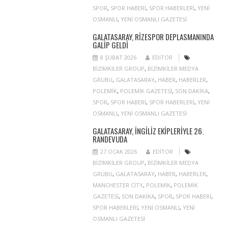
SPOR
,
SPOR HABERI
,
SPOR HABERLERI
,
YENI
OSMANLI
,
YENI OSMANLI GAZETESI
GALATASARAY, RIZESPOR DEPLASMANINDA
GALIP GELDI
8 ŞUBAT 2026
EDITOR
BIZIMKILER GROUP
,
BIZIMKILER MEDYA
GRUBU
,
GALATASARAY
,
HABER
,
HABERLER
,
POLEMIK
,
POLEMIK GAZETESI
,
SON DAKIKA
,
SPOR
,
SPOR HABERI
,
SPOR HABERLERI
,
YENI
OSMANLI
,
YENI OSMANLI GAZETESI
GALATASARAY, İNGILIZ EKIPLERIYLE 26.
RANDEVUDA
27 OCAK 2026
EDITOR
BIZIMKILER GROUP
,
BIZIMKILER MEDYA
GRUBU
,
GALATASARAY
,
HABER
,
HABERLER
,
MANCHESTER CITY
,
POLEMIK
,
POLEMIK
GAZETESI
,
SON DAKIKA
,
SPOR
,
SPOR HABERI
,
SPOR HABERLERI
,
YENI OSMANLI
,
YENI
OSMANLI GAZETESI