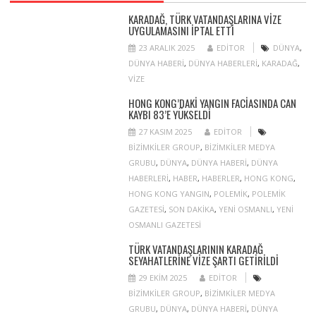
KARADAĞ, TÜRK VATANDAŞLARINA VIZE
UYGULAMASINI IPTAL ETTI
23 ARALIK 2025
EDITOR
DÜNYA
,
DÜNYA HABERI
,
DÜNYA HABERLERI
,
KARADAĞ
,
VIZE
HONG KONG’DAKI YANGIN FACIASINDA CAN
KAYBI 83’E YÜKSELDI
27 KASIM 2025
EDITOR
BIZIMKILER GROUP
,
BIZIMKILER MEDYA
GRUBU
,
DÜNYA
,
DÜNYA HABERI
,
DÜNYA
HABERLERI
,
HABER
,
HABERLER
,
HONG KONG
,
HONG KONG YANGIN
,
POLEMIK
,
POLEMIK
GAZETESI
,
SON DAKIKA
,
YENI OSMANLI
,
YENI
OSMANLI GAZETESI
TÜRK VATANDAŞLARININ KARADAĞ
SEYAHATLERINE VIZE ŞARTI GETIRILDI
29 EKIM 2025
EDITOR
BIZIMKILER GROUP
,
BIZIMKILER MEDYA
GRUBU
,
DÜNYA
,
DÜNYA HABERI
,
DÜNYA