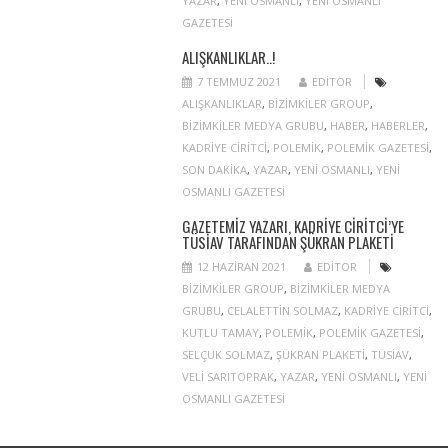
YAZAR
,
YENI OSMANLI
,
YENI OSMANLI
GAZETESI
ALIŞKANLIKLAR..!
7 TEMMUZ 2021
EDITOR
ALIŞKANLIKLAR
,
BIZIMKILER GROUP
,
BIZIMKILER MEDYA GRUBU
,
HABER
,
HABERLER
,
KADRIYE CIRITCI
,
POLEMIK
,
POLEMIK GAZETESI
,
SON DAKIKA
,
YAZAR
,
YENI OSMANLI
,
YENI
OSMANLI GAZETESI
GAZETEMIZ YAZARI, KADRIYE CIRITCI’YE
TÜSİAV TARAFINDAN ŞÜKRAN PLAKETI
12 HAZIRAN 2021
EDITOR
BIZIMKILER GROUP
,
BIZIMKILER MEDYA
GRUBU
,
CELALETTIN SOLMAZ
,
KADRIYE CIRITCI
,
KUTLU TAMAY
,
POLEMIK
,
POLEMIK GAZETESI
,
SELÇUK SOLMAZ
,
ŞÜKRAN PLAKETI
,
TÜSIAV
,
VELI SARITOPRAK
,
YAZAR
,
YENI OSMANLI
,
YENI
OSMANLI GAZETESI