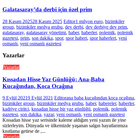
Galatasaray’da derbi için özel prim
28 Kasım 2025
28 Kasım 2025
Editor
1 milyon euro
,
bizimkiler
group
,
bizimkiler medya grubu
,
dev derbi
,
dev derbiye dev prim
,
galatasaray
,
galatasaray yönetimi
,
haber
,
haberler
,
polemik
,
polemik
gazetesi
,
prim
,
son dakika
,
spor
,
spor haberi
,
spor haberleri
,
yeni
osmanlı
,
yeni osmanlı gazetesi
Yazarlar
Yazarlar
Kıssadan Hisse Yaz Günlüğü; Ana-Baba
Kucağından, Koca Ocağına
9 Eylül 2021
9 Eylül 2021
Editor
ana baba kucağından koca ocağına
,
bizimkiler group
,
bizimkiler medya grubu
,
haber
,
habereler
,
haberler
,
kadriye ciritci
,
kıssadan hisse bir yaz günlüğü
,
polemik
,
polemik
gazetesi
,
son dakika
,
yazar
,
yeni osmanlı
,
yeni osmanlı gazetesi
Kıssadan hisse yaz serisinde kaleme aldığım yeni yazım ile yine
sizlerleyim. Dünyada ve ülkemizde yaşanan salgın hayatlarımıza
kısıtlama getirse de ,...
Yazarlar