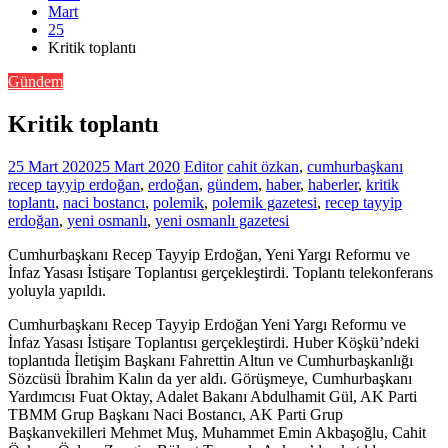
Mart
25
Kritik toplantı
Gündem
Kritik toplantı
25 Mart 2020
25 Mart 2020
Editor
cahit özkan
,
cumhurbaşkanı
recep tayyip erdoğan
,
erdoğan
,
gündem
,
haber
,
haberler
,
kritik
toplantı
,
naci bostancı
,
polemik
,
polemik gazetesi
,
recep tayyip
erdoğan
,
yeni osmanlı
,
yeni osmanlı gazetesi
Cumhurbaşkanı Recep Tayyip Erdoğan, Yeni Yargı Reformu ve
İnfaz Yasası İstişare Toplantısı gerçekleştirdi. Toplantı telekonferans
yoluyla yapıldı.
Cumhurbaşkanı Recep Tayyip Erdoğan Yeni Yargı Reformu ve
İnfaz Yasası İstişare Toplantısı gerçekleştirdi. Huber Köşkü’ndeki
toplantıda İletişim Başkanı Fahrettin Altun ve Cumhurbaşkanlığı
Sözcüsü İbrahim Kalın da yer aldı. Görüşmeye, Cumhurbaşkanı
Yardımcısı Fuat Oktay, Adalet Bakanı Abdulhamit Gül, AK Parti
TBMM Grup Başkanı Naci Bostancı, AK Parti Grup
Başkanvekilleri Mehmet Muş, Muhammet Emin Akbaşoğlu, Cahit