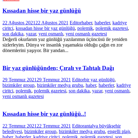
Kıssadan hisse bir yaz günlüğü
22 Ağustos 2021
22 Ağustos 2021
Editor
haber
,
haberler
,
kadriye
ciritci
,
kıssadan hisse bir yaz günlüğü
,
polemik
,
polemik gazetesi
,
son dakika
,
yazar
,
yeni osmanlı
,
yeni osmanlı gazetesi
Değerli okurlarım yaz günlüğü yazılarımın üçüncüsü ile yeniden
sizlerleyim. Dünya ve insanlık yaşamakta olduğu çağın en zor
dönemlerini yaşıyor. Bir yandan...
Bir yaz günlüğünden; Çıralı ve Tahtalı Dağı
29 Temmuz 2021
29 Temmuz 2021
Editor
bir yaz günlüğü
,
bizimkiler group
,
bizimkiler medya grubu
,
haber
,
haberler
,
kadriye
ciritci
,
polemik
,
polemik gazetesi
,
son dakika
,
yazar
,
yeni osmanlı
,
yeni osmanlı gazetesi
Kıssadan hisse bir yaz günlüğü..!
22 Temmuz 2021
22 Temmuz 2021
Editor
antalya büyükşehir
belediyesi
,
bizimkiler group
,
bizimkiler medya grubu
,
engelli plajı
,
haber
,
haberler
,
kadriye ciritci
,
polemik
,
polemik gazetesi
,
son