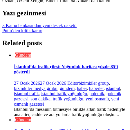
Özkan, Özlem Zengin, Bülent Turan da Ankara’dan katıldı.
Yazı gezinmesi
3 Kamu bankasından yeni destek paketi!
Putin’den kritik kararı
Related posts
Gündem
İstanbul’da trafik çilesi: Yoğunluk haritası yüzde 85’i
gösterdi
27 Ocak 2026
27 Ocak 2026
Editor
bizimkiler group
,
bizimkiler medya grubu
,
gündem
,
haber
,
haberler
,
istanbul
,
istanbul trafik
,
istanbul trafik yoğunluğu
,
polemik
,
polemik
gazetesi
,
son dakika
,
trafik yoğunluğu
,
yeni osmanlı
,
yeni
osmanlı gazetesi
İstanbul’da mesainin bitmesiyle birlikte artan trafik nedeniyle
ana arter, cadde ve ara yollarda trafik yoğunluğu oluştu....
Gündem