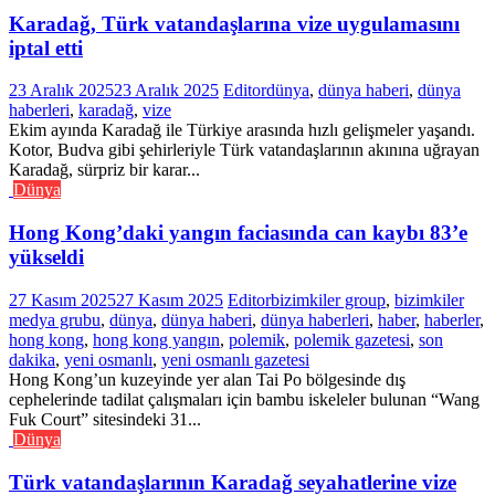
Karadağ, Türk vatandaşlarına vize uygulamasını
iptal etti
23 Aralık 2025
23 Aralık 2025
Editor
dünya
,
dünya haberi
,
dünya
haberleri
,
karadağ
,
vize
Ekim ayında Karadağ ile Türkiye arasında hızlı gelişmeler yaşandı.
Kotor, Budva gibi şehirleriyle Türk vatandaşlarının akınına uğrayan
Karadağ, sürpriz bir karar...
Dünya
Hong Kong’daki yangın faciasında can kaybı 83’e
yükseldi
27 Kasım 2025
27 Kasım 2025
Editor
bizimkiler group
,
bizimkiler
medya grubu
,
dünya
,
dünya haberi
,
dünya haberleri
,
haber
,
haberler
,
hong kong
,
hong kong yangın
,
polemik
,
polemik gazetesi
,
son
dakika
,
yeni osmanlı
,
yeni osmanlı gazetesi
Hong Kong’un kuzeyinde yer alan Tai Po bölgesinde dış
cephelerinde tadilat çalışmaları için bambu iskeleler bulunan “Wang
Fuk Court” sitesindeki 31...
Dünya
Türk vatandaşlarının Karadağ seyahatlerine vize