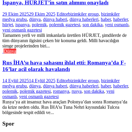
İspanya, HÜRJET’in satın alımını onayladı
29 Ekim 2025
29 Ekim 2025
Editor
bizimkiler group
,
bizimkiler
medya grubu
,
dünya
,
dünya haberi
,
dünya haberleri
,
haber
,
haberler
,
hürjet
,
ispanya
,
polemik
,
polemik gazetesi
,
son dakika
,
yeni osmanlı
,
yeni osmanlı gazetesi
Tamamen yerli ve milli imkanlarla üretilen HÜRJET, şimdilerde de
tüm dünyanın ilgisini çeken bir konuma geldi. Milli havacılığın
simge projelerinden biri...
Dünya
Rus İHA’sı hava sahasını ihlal etti: Romanya’da F-
16’lar acil olarak havalandı
14 Eylül 2025
14 Eylül 2025
Editor
bizimkiler group
,
bizimkiler
medya grubu
,
dünya
,
dünya haberi
,
dünya haberleri
,
haber
,
haberler
,
polemik
,
polemik gazetesi
,
romanya
,
rusya
,
son dakika
,
yeni
osmanlı
,
yeni osmanlı gazetesi
Rusya’ya ait insansız hava araçları Polonya’dan sonra Romanya’da
da krize neden oldu. Rus İHA’sı Tuna Nehri kıyısındaki Tulcea
bölgesinde tespit edildi ve...
Spor