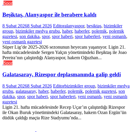
Spor
Beşiktaş, Alanyaspor ile berabere kaldı
8 Şubat 2026
8 Şubat 2026
Editor
alanyaspor
,
beşiktaş
,
bizimkiler
group
,
bizimkiler medya grubu
,
haber
,
haberler
,
polemik
,
polemik
gazetesi
,
son dakika
,
spor
,
spor haberi
,
spor haberleri
,
yeni osmanlı
,
yeni osmanlı gazetesi
Süper Lig’de 2025-2026 sezonunun heyecanı yaşanıyor. Ligin 21.
hafta mücadelesinde Sergen Yalçın yönetimindeki Beşiktaş ile Joao
Pereira’nın çalıştırdığı Alanyaspor, hakem Oğuzhan...
Spor
Galatasaray, Rizespor deplasmanında galip geldi
8 Şubat 2026
8 Şubat 2026
Editor
bizimkiler group
,
bizimkiler medya
grubu
,
galatasaray
,
haber
,
haberler
,
polemik
,
polemik gazetesi
,
son
dakika
,
spor
,
spor haberi
,
spor haberleri
,
yeni osmanlı
,
yeni osmanlı
gazetesi
Ligin 21. hafta mücadelesinde Recep Uçar’ın çalıştırdığı Rizespor
ile Okan Buruk yönetimindeki Galatasaray, hakem Ozan Ergün’ün
düdük çaldığı maçta Rize Stadyumu’nda...