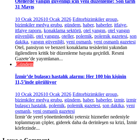
Otellerde yangın güvenliği için yeni düzenleme: Son tarih
31 Mayıs
10 Ocak 2026
10 Ocak 2026
Editor
bizimkiler group
,
bizimkiler medya grubu
,
gündem
,
haber
,
haberler
,
itfaiye
,
itfaiye raporu
,
konaklama sektörü
,
otel yangın
,
otel yangın
güvenliği
,
otel yangını
,
oteller
,
polemik
,
polemik gazetesi
,
son
dakika
,
yangın güvenliği
,
yeni osmanlı
,
yeni osmanlı gazetesi
Otel, pansiyon ve benzeri konaklama tesislerini yakından
ilgilendiren kritik bir düzenleme hayata geçirildi. Resmi
Gazete’de yayımlanan...
Gündem
İzmir’de bulaşıcı hastalık alarmı: Her 100 bin kişinin
11,5’inde görülüyor
10 Ocak 2026
10 Ocak 2026
Editor
bizimkiler group
,
bizimkiler medya grubu
,
gündem
,
haber
,
haberler
,
izmir
,
izmir
bulaşıcı hastalık
,
polemik
,
polemik gazetesi
,
son dakika
,
yeni
osmanlı
,
yeni osmanlı gazetesi
İzmir’de yerel yönetimlerdeki yetersiz hizmetler nedeniyle
toplanmayan çöpler, giderek daha da derinleşen su krizi, İzmir
körfezinde...