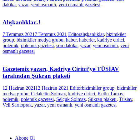
dakika
,
yazar
,
yeni osmanlı
,
yeni osmanlı gazetesi
Alışkanlıklar..!
7 Temmuz 2021
7 Temmuz 2021
Editor
alışkanlıklar
,
bizimkiler
group
,
bizimkiler medya grubu
,
haber
,
haberler
,
kadriye ciritci
,
polemik
,
polemik gazetesi
,
son dakika
,
yazar
,
yeni osmanlı
,
yeni
osmanlı gazetesi
Gazetemiz yazarı, Kadriye Ciritci’ye TÜSİAV
tarafından Şükran plaketi
12 Haziran 2021
12 Haziran 2021
Editor
bizimkiler group
,
bizimkiler
medya grubu
,
Celalettin Solmaz
,
kadriye ciritci
,
Kutlu Tamay
,
polemik
,
polemik gazetesi
,
Selçuk Solmaz
,
Şükran plaketi
,
Tüsiav
,
Veli Sarıtoprak
,
yazar
,
yeni osmanlı
,
yeni osmanlı gazetesi
Abone Ol