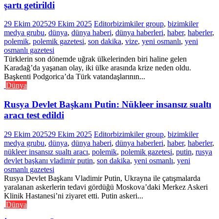
şartı getirildi
29 Ekim 2025
29 Ekim 2025
Editor
bizimkiler group
,
bizimkiler
medya grubu
,
dünya
,
dünya haberi
,
dünya haberleri
,
haber
,
haberler
,
polemik
,
polemik gazetesi
,
son dakika
,
vize
,
yeni osmanlı
,
yeni
osmanlı gazetesi
Türklerin son dönemde uğrak ülkelerinden biri haline gelen
Karadağ’da yaşanan olay, iki ülke arasında krize neden oldu.
Başkenti Podgorica’da Türk vatandaşlarının...
Dünya
Rusya Devlet Başkanı Putin: Nükleer insansız sualtı
aracı test edildi
29 Ekim 2025
29 Ekim 2025
Editor
bizimkiler group
,
bizimkiler
medya grubu
,
dünya
,
dünya haberi
,
dünya haberleri
,
haber
,
haberler
,
nükleer insansız sualtı aracı
,
polemik
,
polemik gazetesi
,
putin
,
rusya
devlet başkanı vladimir putin
,
son dakika
,
yeni osmanlı
,
yeni
osmanlı gazetesi
Rusya Devlet Başkanı Vladimir Putin, Ukrayna ile çatışmalarda
yaralanan askerlerin tedavi gördüğü Moskova’daki Merkez Askeri
Klinik Hastanesi’ni ziyaret etti. Putin askeri...
Dünya