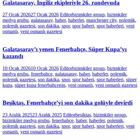
Galatasaray, İngiliz ekipleriyle 26. randevuda
27 Ocak 2026
27 Ocak 2026
Editor
bizimkiler group
,
bizimkiler
medya grubu
,
galatasaray
,
haber
,
haberler
,
manchester city
,
polemik
,
polemik gazetesi
,
son dakika
,
spor
,
spor haberi
,
spor haberleri
,
yeni
osmanlı
,
yeni osmanlı gazetesi
Galatasaray’ı yenen Fenerbahçe, Süper Kupa’yı
kazandı
10 Ocak 2026
10 Ocak 2026
Editor
bizimkiler group
,
bizimkiler
medya grubu
,
fenerbahçe
,
galatasaray
,
haber
,
haberler
,
polemik
,
polemik gazetesi
,
son dakika
,
spor
,
spor haberi
,
spor haberleri
,
süper
kupa
,
süper kupa fenerbahçenin
,
yeni osmanlı
,
yeni osmanlı gazetesi
Beşiktaş, Fenerbahçe’yi son dakika golüyle devirdi
23 Aralık 2025
23 Aralık 2025
Editor
beşiktaş
,
bizimkiler group
,
bizimkiler medya grubu
,
fenerbahçe
,
haber
,
haberler
,
polemik
,
polemik gazetesi
,
son dakika
,
spor
,
spor haberi
,
spor haberleri
,
yeni
osmanlı
,
yeni osmanlı gazetesi