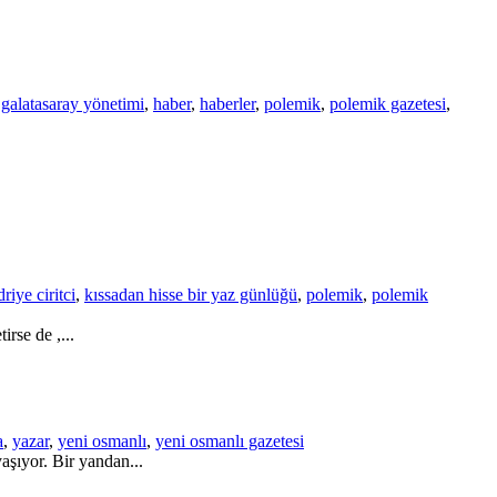
,
galatasaray yönetimi
,
haber
,
haberler
,
polemik
,
polemik gazetesi
,
riye ciritci
,
kıssadan hisse bir yaz günlüğü
,
polemik
,
polemik
rse de ,...
a
,
yazar
,
yeni osmanlı
,
yeni osmanlı gazetesi
aşıyor. Bir yandan...