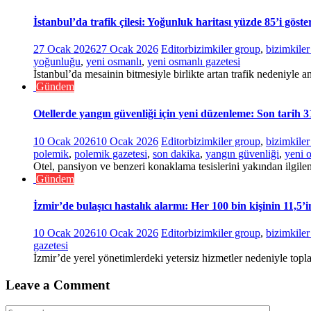
İstanbul’da trafik çilesi: Yoğunluk haritası yüzde 85’i göste
27 Ocak 2026
27 Ocak 2026
Editor
bizimkiler group
,
bizimkile
yoğunluğu
,
yeni osmanlı
,
yeni osmanlı gazetesi
İstanbul’da mesainin bitmesiyle birlikte artan trafik nedeniyle an
Gündem
Otellerde yangın güvenliği için yeni düzenleme: Son tarih 
10 Ocak 2026
10 Ocak 2026
Editor
bizimkiler group
,
bizimkile
polemik
,
polemik gazetesi
,
son dakika
,
yangın güvenliği
,
yeni 
Otel, pansiyon ve benzeri konaklama tesislerini yakından ilgile
Gündem
İzmir’de bulaşıcı hastalık alarmı: Her 100 bin kişinin 11,5’
10 Ocak 2026
10 Ocak 2026
Editor
bizimkiler group
,
bizimkile
gazetesi
İzmir’de yerel yönetimlerdeki yetersiz hizmetler nedeniyle topla
Leave a Comment