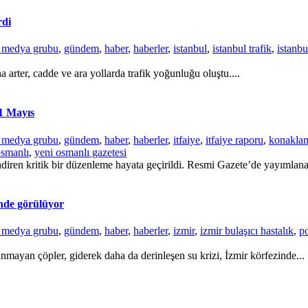
rdi
r medya grubu
,
gündem
,
haber
,
haberler
,
istanbul
,
istanbul trafik
,
istanbu
a arter, cadde ve ara yollarda trafik yoğunluğu oluştu....
31 Mayıs
r medya grubu
,
gündem
,
haber
,
haberler
,
itfaiye
,
itfaiye raporu
,
konaklam
osmanlı
,
yeni osmanlı gazetesi
ndiren kritik bir düzenleme hayata geçirildi. Resmi Gazete’de yayımlana
inde görülüyor
r medya grubu
,
gündem
,
haber
,
haberler
,
izmir
,
izmir bulaşıcı hastalık
,
p
nmayan çöpler, giderek daha da derinleşen su krizi, İzmir körfezinde...