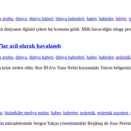
a grubu
,
dünya
,
dünya haberi
,
dünya haberleri
,
haber
,
haberler
,
hürjet
,
i
dünyanın ilgisini çeken bir konuma geldi. Milli havacılığın simge proje
’lar acil olarak havalandı
a grubu
,
dünya
,
dünya haberi
,
dünya haberleri
,
haber
,
haberler
,
polemik
krize neden oldu. Rus İHA’sı Tuna Nehri kıyısındaki Tulcea bölgesinde 
up
,
bizimkiler medya grubu
,
haber
,
haberler
,
polemik
,
polemik gazetesi
,
a mücadelesinde Sergen Yalçın yönetimindeki Beşiktaş ile Joao Pereira