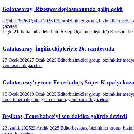
Galatasaray, Rizespor deplasmanında galip geldi
8 Şubat 2026
8 Şubat 2026
Editor
bizimkiler group
,
bizimkiler medya 
gazetesi
Ligin 21. hafta mücadelesinde Recep Uçar’ın çalıştırdığı Rizespor 
Galatasaray, İngiliz ekipleriyle 26. randevuda
27 Ocak 2026
27 Ocak 2026
Editor
bizimkiler group
,
bizimkiler medy
yeni osmanlı gazetesi
Galatasaray’ı yenen Fenerbahçe, Süper Kupa’yı kaz
10 Ocak 2026
10 Ocak 2026
Editor
bizimkiler group
,
bizimkiler medy
kupa fenerbahçenin
,
yeni osmanlı
,
yeni osmanlı gazetesi
Beşiktaş, Fenerbahçe’yi son dakika golüyle devirdi
23 Aralık 2025
23 Aralık 2025
Editor
beşiktaş
,
bizimkiler group
,
bizim
osmanlı gazetesi