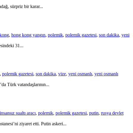
ağ, sürpriz bir karar...
kong
,
hong kong yangın
,
polemik
,
polemik gazetesi
,
son dakika
,
yeni
sindeki 31...
,
polemik gazetesi
,
son dakika
,
vize
,
yeni osmanlı
,
yeni osmanlı
da Türk vatandaşlarının...
insansız sualtı aracı
,
polemik
,
polemik gazetesi
,
putin
,
rusya devlet
esi’ni ziyaret etti. Putin askeri...