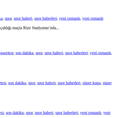
ka
,
spor
,
spor haberi
,
spor haberleri
,
yeni osmanlı
,
yeni osmanlı
çaldığı maçta Rize Stadyumu’nda...
gazetesi
,
son dakika
,
spor
,
spor haberi
,
spor haberleri
,
yeni osmanlı
,
tesi
,
son dakika
,
spor
,
spor haberi
,
spor haberleri
,
süper kupa
,
süper
esi
,
son dakika
,
spor
,
spor haberi
,
spor haberleri
,
yeni osmanlı
,
yeni