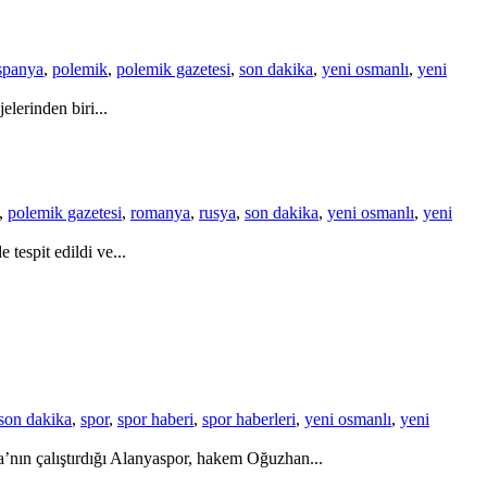
spanya
,
polemik
,
polemik gazetesi
,
son dakika
,
yeni osmanlı
,
yeni
lerinden biri...
,
polemik gazetesi
,
romanya
,
rusya
,
son dakika
,
yeni osmanlı
,
yeni
tespit edildi ve...
son dakika
,
spor
,
spor haberi
,
spor haberleri
,
yeni osmanlı
,
yeni
’nın çalıştırdığı Alanyaspor, hakem Oğuzhan...