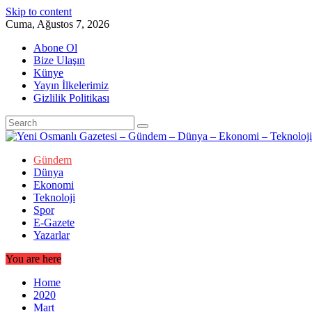
Skip to content
Cuma, Ağustos 7, 2026
Abone Ol
Bize Ulaşın
Künye
Yayın İlkelerimiz
Gizlilik Politikası
Gündem
Dünya
Ekonomi
Teknoloji
Spor
E-Gazete
Yazarlar
You are here
Home
2020
Mart