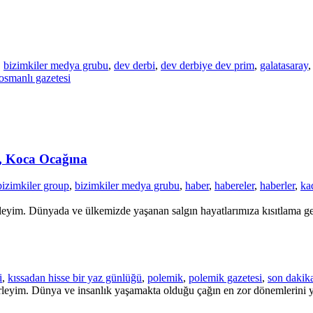
,
bizimkiler medya grubu
,
dev derbi
,
dev derbiye dev prim
,
galatasaray
osmanlı gazetesi
, Koca Ocağına
bizimkiler group
,
bizimkiler medya grubu
,
haber
,
habereler
,
haberler
,
kad
leyim. Dünyada ve ülkemizde yaşanan salgın hayatlarımıza kısıtlama geti
i
,
kıssadan hisse bir yaz günlüğü
,
polemik
,
polemik gazetesi
,
son dakik
rleyim. Dünya ve insanlık yaşamakta olduğu çağın en zor dönemlerini y