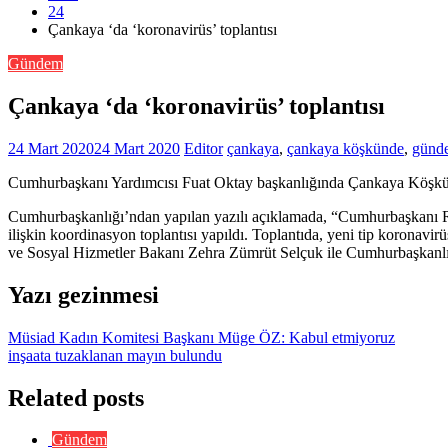
24
Çankaya ‘da ‘koronavirüs’ toplantısı
Gündem
Çankaya ‘da ‘koronavirüs’ toplantısı
24 Mart 2020
24 Mart 2020
Editor
çankaya
,
çankaya köşkünde
,
günd
Cumhurbaşkanı Yardımcısı Fuat Oktay başkanlığında Çankaya Köşkü’nde
Cumhurbaşkanlığı’ndan yapılan yazılı açıklamada, “Cumhurbaşkanı R
ilişkin koordinasyon toplantısı yapıldı. Toplantıda, yeni tip koronavir
ve Sosyal Hizmetler Bakanı Zehra Zümrüt Selçuk ile Cumhurbaşkanlığı 
Yazı gezinmesi
Müsiad Kadın Komitesi Başkanı Müge ÖZ: Kabul etmiyoruz
inşaata tuzaklanan mayın bulundu
Related posts
Gündem