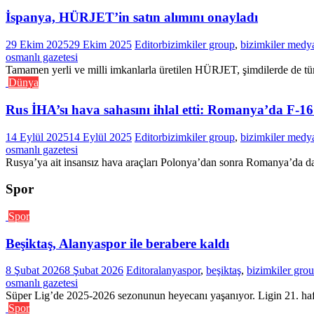
İspanya, HÜRJET’in satın alımını onayladı
29 Ekim 2025
29 Ekim 2025
Editor
bizimkiler group
,
bizimkiler medy
osmanlı gazetesi
Tamamen yerli ve milli imkanlarla üretilen HÜRJET, şimdilerde de tüm 
Dünya
Rus İHA’sı hava sahasını ihlal etti: Romanya’da F-16
14 Eylül 2025
14 Eylül 2025
Editor
bizimkiler group
,
bizimkiler medy
osmanlı gazetesi
Rusya’ya ait insansız hava araçları Polonya’dan sonra Romanya’da da 
Spor
Spor
Beşiktaş, Alanyaspor ile berabere kaldı
8 Şubat 2026
8 Şubat 2026
Editor
alanyaspor
,
beşiktaş
,
bizimkiler gro
osmanlı gazetesi
Süper Lig’de 2025-2026 sezonunun heyecanı yaşanıyor. Ligin 21. haft
Spor