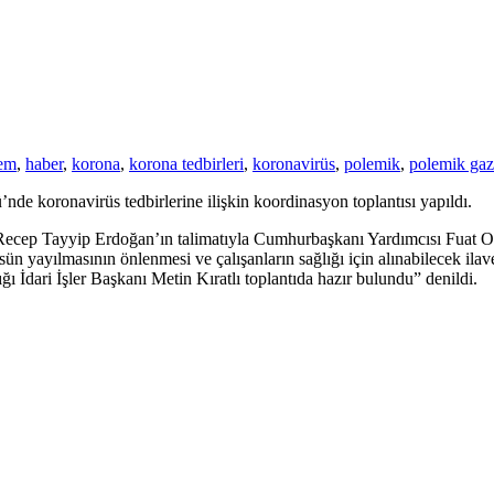
em
,
haber
,
korona
,
korona tedbirleri
,
koronavirüs
,
polemik
,
polemik gaz
 koronavirüs tedbirlerine ilişkin koordinasyon toplantısı yapıldı.
ecep Tayyip Erdoğan’ın talimatıyla Cumhurbaşkanı Yardımcısı Fuat O
üsün yayılmasının önlenmesi ve çalışanların sağlığı için alınabilecek il
İdari İşler Başkanı Metin Kıratlı toplantıda hazır bulundu” denildi.