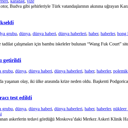
rleri
,
karadağ
,
vize
tor, Budva gibi şehirleriyle Türk vatandaşlarının akınına uğrayan Karad
kseldi
dya grubu
,
dünya
,
dünya haberi
,
dünya haberleri
,
haber
,
haberler
,
hong 
adilat çalışmaları için bambu iskeleler bulunan “Wang Fuk Court” site
 getirildi
a grubu
,
dünya
,
dünya haberi
,
dünya haberleri
,
haber
,
haberler
,
polemik
a yaşanan olay, iki ülke arasında krize neden oldu. Başkenti Podgorica’
cı test edildi
a grubu
,
dünya
,
dünya haberi
,
dünya haberleri
,
haber
,
haberler
,
nükleer 
i
nan askerlerin tedavi gördüğü Moskova’daki Merkez Askeri Klinik Hastan