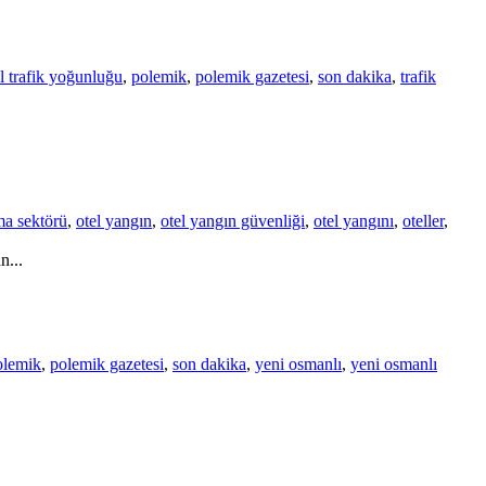
l trafik yoğunluğu
,
polemik
,
polemik gazetesi
,
son dakika
,
trafik
a sektörü
,
otel yangın
,
otel yangın güvenliği
,
otel yangını
,
oteller
,
n...
olemik
,
polemik gazetesi
,
son dakika
,
yeni osmanlı
,
yeni osmanlı