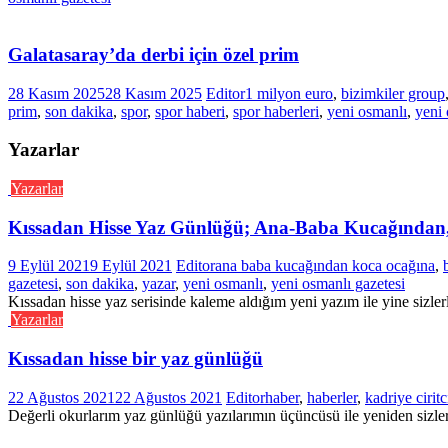
Galatasaray’da derbi için özel prim
28 Kasım 2025
28 Kasım 2025
Editor
1 milyon euro
,
bizimkiler group
prim
,
son dakika
,
spor
,
spor haberi
,
spor haberleri
,
yeni osmanlı
,
yeni 
Yazarlar
Yazarlar
Kıssadan Hisse Yaz Günlüğü; Ana-Baba Kucağından
9 Eylül 2021
9 Eylül 2021
Editor
ana baba kucağından koca ocağına
,
gazetesi
,
son dakika
,
yazar
,
yeni osmanlı
,
yeni osmanlı gazetesi
Kıssadan hisse yaz serisinde kaleme aldığım yeni yazım ile yine sizler
Yazarlar
Kıssadan hisse bir yaz günlüğü
22 Ağustos 2021
22 Ağustos 2021
Editor
haber
,
haberler
,
kadriye ciritc
Değerli okurlarım yaz günlüğü yazılarımın üçüncüsü ile yeniden sizle