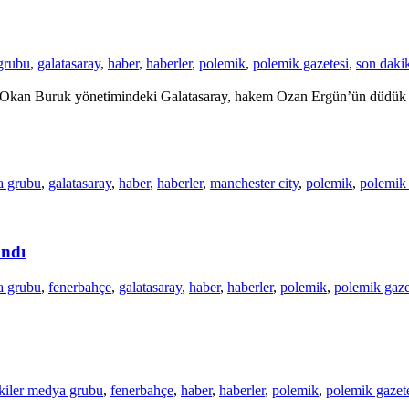
grubu
,
galatasaray
,
haber
,
haberler
,
polemik
,
polemik gazetesi
,
son daki
ile Okan Buruk yönetimindeki Galatasaray, hakem Ozan Ergün’ün düdük 
a grubu
,
galatasaray
,
haber
,
haberler
,
manchester city
,
polemik
,
polemik 
andı
a grubu
,
fenerbahçe
,
galatasaray
,
haber
,
haberler
,
polemik
,
polemik gaze
kiler medya grubu
,
fenerbahçe
,
haber
,
haberler
,
polemik
,
polemik gazet