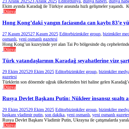
23 Aralık 2025
23 Aralık 2025
Editor
dünya
,
dünya haberi
,
dünya habe
Ekim ayında Karadağ ile Türkiye arasında hızlı gelişmeler yaşandı. Ko
Dünya
Hong Kong’daki yangın faciasında can kaybı 83’e yü
27 Kasım 2025
27 Kasım 2025
Editor
bizimkiler group
,
bizimkiler me
osmanlı
,
yeni osmanlı gazetesi
Hong Kong’un kuzeyinde yer alan Tai Po bölgesinde dış cephelerinde t
Dünya
Türk vatandaşlarının Karadağ seyahatlerine vize şartı
29 Ekim 2025
29 Ekim 2025
Editor
bizimkiler group
,
bizimkiler medy
gazetesi
Türklerin son dönemde uğrak ülkelerinden biri haline gelen Karadağ’d
Dünya
Rusya Devlet Başkanı Putin: Nükleer insansız sualtı ara
29 Ekim 2025
29 Ekim 2025
Editor
bizimkiler group
,
bizimkiler medy
başkanı vladimir putin
,
son dakika
,
yeni osmanlı
,
yeni osmanlı gazetes
Rusya Devlet Başkanı Vladimir Putin, Ukrayna ile çatışmalarda yarala
Dünya