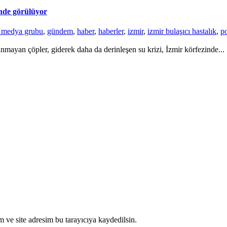
inde görülüyor
r medya grubu
,
gündem
,
haber
,
haberler
,
izmir
,
izmir bulaşıcı hastalık
,
p
nmayan çöpler, giderek daha da derinleşen su krizi, İzmir körfezinde...
 ve site adresim bu tarayıcıya kaydedilsin.