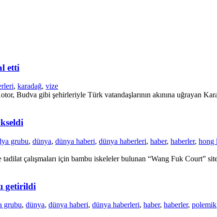
 etti
rleri
,
karadağ
,
vize
tor, Budva gibi şehirleriyle Türk vatandaşlarının akınına uğrayan Karad
kseldi
dya grubu
,
dünya
,
dünya haberi
,
dünya haberleri
,
haber
,
haberler
,
hong 
adilat çalışmaları için bambu iskeleler bulunan “Wang Fuk Court” site
 getirildi
a grubu
,
dünya
,
dünya haberi
,
dünya haberleri
,
haber
,
haberler
,
polemik