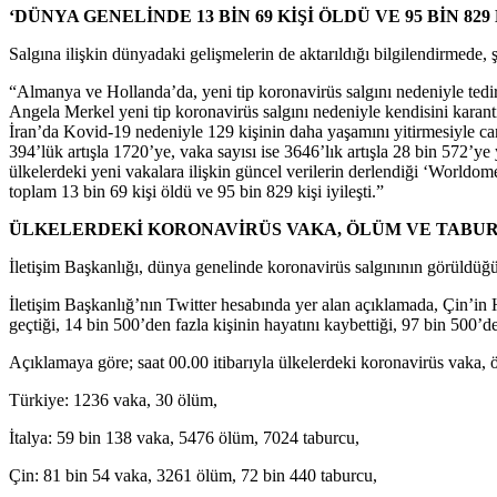
‘DÜNYA GENELİNDE 13 BİN 69 KİŞİ ÖLDÜ VE 95 BİN 829 
Salgına ilişkin dünyadaki gelişmelerin de aktarıldığı bilgilendirmede, ş
“Almanya ve Hollanda’da, yeni tip koronavirüs salgını nedeniyle ted
Angela Merkel yeni tip koronavirüs salgını nedeniyle kendisini karanti
İran’da Kovid-19 nedeniyle 129 kişinin daha yaşamını yitirmesiyle ca
394’lük artışla 1720’ye, vaka sayısı ise 3646’lık artışla 28 bin 572’y
ülkelerdeki yeni vakalara ilişkin güncel verilerin derlendiği ‘Worldome
toplam 13 bin 69 kişi öldü ve 95 bin 829 kişi iyileşti.”
ÜLKELERDEKİ KORONAVİRÜS VAKA, ÖLÜM VE TABUR
İletişim Başkanlığı, dünya genelinde koronavirüs salgınının görüldüğü 
İletişim Başkanlığ’nın Twitter hesabında yer alan açıklamada, Çin’in
geçtiği, 14 bin 500’den fazla kişinin hayatını kaybettiği, 97 bin 500’den 
Açıklamaya göre; saat 00.00 itibarıyla ülkelerdeki koronavirüs vaka, ö
Türkiye: 1236 vaka, 30 ölüm,
İtalya: 59 bin 138 vaka, 5476 ölüm, 7024 taburcu,
Çin: 81 bin 54 vaka, 3261 ölüm, 72 bin 440 taburcu,