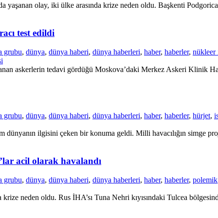
a yaşanan olay, iki ülke arasında krize neden oldu. Başkenti Podgorica’
cı test edildi
a grubu
,
dünya
,
dünya haberi
,
dünya haberleri
,
haber
,
haberler
,
nükleer 
i
nan askerlerin tedavi gördüğü Moskova’daki Merkez Askeri Klinik Hastan
a grubu
,
dünya
,
dünya haberi
,
dünya haberleri
,
haber
,
haberler
,
hürjet
,
i
dünyanın ilgisini çeken bir konuma geldi. Milli havacılığın simge proje
’lar acil olarak havalandı
a grubu
,
dünya
,
dünya haberi
,
dünya haberleri
,
haber
,
haberler
,
polemik
krize neden oldu. Rus İHA’sı Tuna Nehri kıyısındaki Tulcea bölgesinde 