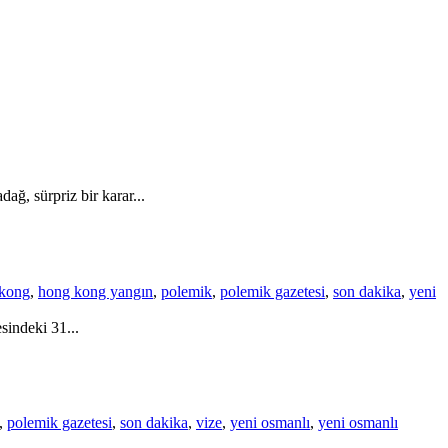
ağ, sürpriz bir karar...
kong
,
hong kong yangın
,
polemik
,
polemik gazetesi
,
son dakika
,
yeni
sindeki 31...
,
polemik gazetesi
,
son dakika
,
vize
,
yeni osmanlı
,
yeni osmanlı