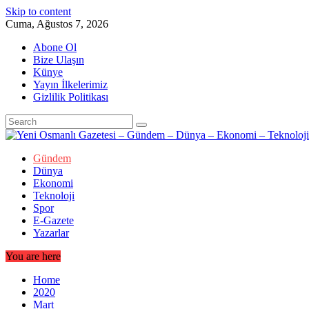
Skip to content
Cuma, Ağustos 7, 2026
Abone Ol
Bize Ulaşın
Künye
Yayın İlkelerimiz
Gizlilik Politikası
Gündem
Dünya
Ekonomi
Teknoloji
Spor
E-Gazete
Yazarlar
You are here
Home
2020
Mart