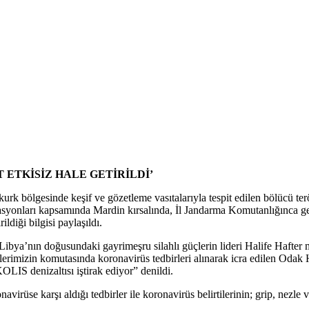
 ETKİSİZ HALE GETİRİLDİ’
akurk bölgesinde keşif ve gözetleme vasıtalarıyla tespit edilen bölücü t
Operasyonları kapsamında Mardin kırsalında, İl Jandarma Komutanlığınc
ildiği bilgisi paylaşıldı.
ibya’nın doğusundaki gayrimeşru silahlı güçlerin lideri Halife Hafter mi
uvvetlerimizin komutasında koronavirüs tedbirleri alınarak icra edi
IS denizaltısı iştirak ediyor” denildi.
üse karşı aldığı tedbirler ile koronavirüs belirtilerinin; grip, nezle ve a