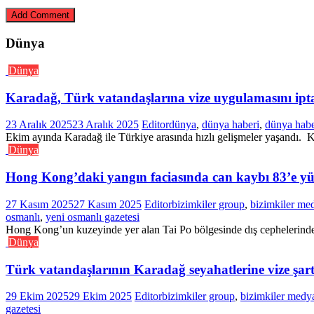
Dünya
Dünya
Karadağ, Türk vatandaşlarına vize uygulamasını iptal
23 Aralık 2025
23 Aralık 2025
Editor
dünya
,
dünya haberi
,
dünya habe
Ekim ayında Karadağ ile Türkiye arasında hızlı gelişmeler yaşandı. Ko
Dünya
Hong Kong’daki yangın faciasında can kaybı 83’e yü
27 Kasım 2025
27 Kasım 2025
Editor
bizimkiler group
,
bizimkiler me
osmanlı
,
yeni osmanlı gazetesi
Hong Kong’un kuzeyinde yer alan Tai Po bölgesinde dış cephelerinde t
Dünya
Türk vatandaşlarının Karadağ seyahatlerine vize şartı
29 Ekim 2025
29 Ekim 2025
Editor
bizimkiler group
,
bizimkiler medy
gazetesi