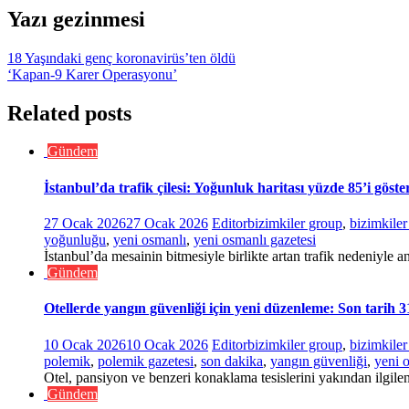
Yazı gezinmesi
18 Yaşındaki genç koronavirüs’ten öldü
‘Kapan-9 Karer Operasyonu’
Related posts
Gündem
İstanbul’da trafik çilesi: Yoğunluk haritası yüzde 85’i göste
27 Ocak 2026
27 Ocak 2026
Editor
bizimkiler group
,
bizimkile
yoğunluğu
,
yeni osmanlı
,
yeni osmanlı gazetesi
İstanbul’da mesainin bitmesiyle birlikte artan trafik nedeniyle an
Gündem
Otellerde yangın güvenliği için yeni düzenleme: Son tarih 
10 Ocak 2026
10 Ocak 2026
Editor
bizimkiler group
,
bizimkile
polemik
,
polemik gazetesi
,
son dakika
,
yangın güvenliği
,
yeni 
Otel, pansiyon ve benzeri konaklama tesislerini yakından ilgile
Gündem