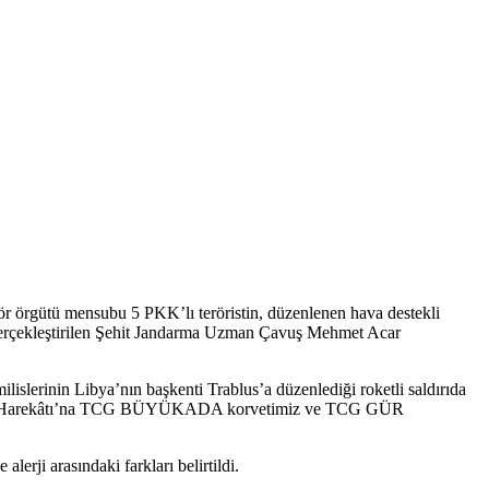
erör örgütü mensubu 5 PKK’lı teröristin, düzenlenen hava destekli
a gerçekleştirilen Şehit Jandarma Uzman Çavuş Mehmet Acar
lislerinin Libya’nın başkenti Trablus’a düzenlediği roketli saldırıda
len Odak Harekâtı’na TCG BÜYÜKADA korvetimiz ve TCG GÜR
lerji arasındaki farkları belirtildi.