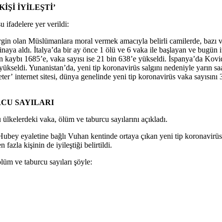
KİŞİ İYİLEŞTİ’
u ifadelere yer verildi:
irgin olan Müslümanlara moral vermek amacıyla belirli camilerde, bazı 
naya aldı. İtalya’da bir ay önce 1 ölü ve 6 vaka ile başlayan ve bugün i
n kaybı 1685’e, vaka sayısı ise 21 bin 638’e yükseldi. İspanya’da Kovid
e yükseldi. Yunanistan’da, yeni tip koronavirüs salgını nedeniyle yarın s
ter’ internet sitesi, dünya genelinde yeni tip koronavirüs vaka sayısını
CU SAYILARI
ülkelerdeki vaka, ölüm ve taburcu sayılarını açıkladı.
 Hubey eyaletine bağlı Vuhan kentinde ortaya çıkan yeni tip koronavirüs
fazla kişinin de iyileştiği belirtildi.
lüm ve taburcu sayıları şöyle: