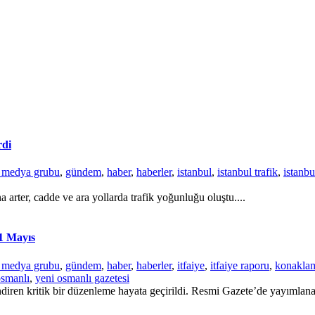
rdi
r medya grubu
,
gündem
,
haber
,
haberler
,
istanbul
,
istanbul trafik
,
istanbu
a arter, cadde ve ara yollarda trafik yoğunluğu oluştu....
31 Mayıs
r medya grubu
,
gündem
,
haber
,
haberler
,
itfaiye
,
itfaiye raporu
,
konaklam
osmanlı
,
yeni osmanlı gazetesi
ndiren kritik bir düzenleme hayata geçirildi. Resmi Gazete’de yayımlana