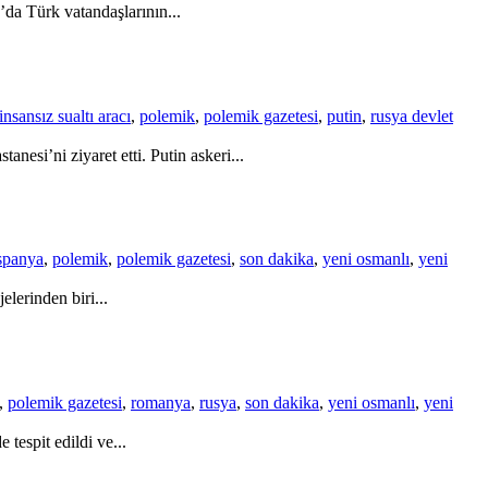
da Türk vatandaşlarının...
insansız sualtı aracı
,
polemik
,
polemik gazetesi
,
putin
,
rusya devlet
esi’ni ziyaret etti. Putin askeri...
spanya
,
polemik
,
polemik gazetesi
,
son dakika
,
yeni osmanlı
,
yeni
lerinden biri...
,
polemik gazetesi
,
romanya
,
rusya
,
son dakika
,
yeni osmanlı
,
yeni
tespit edildi ve...