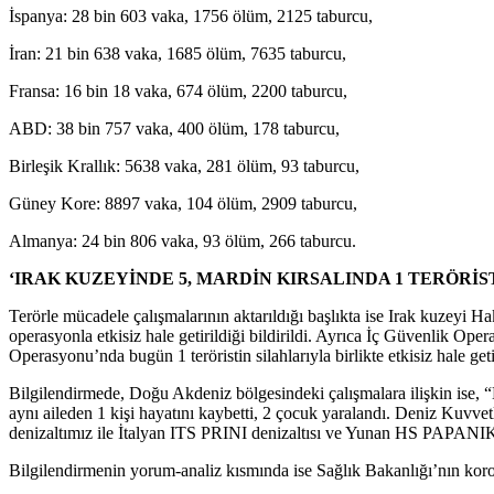
İspanya: 28 bin 603 vaka, 1756 ölüm, 2125 taburcu,
İran: 21 bin 638 vaka, 1685 ölüm, 7635 taburcu,
Fransa: 16 bin 18 vaka, 674 ölüm, 2200 taburcu,
ABD: 38 bin 757 vaka, 400 ölüm, 178 taburcu,
Birleşik Krallık: 5638 vaka, 281 ölüm, 93 taburcu,
Güney Kore: 8897 vaka, 104 ölüm, 2909 taburcu,
Almanya: 24 bin 806 vaka, 93 ölüm, 266 taburcu.
‘IRAK KUZEYİNDE 5, MARDİN KIRSALINDA 1 TERÖRİST
Terörle mücadele çalışmalarının aktarıldığı başlıkta ise Irak kuzeyi H
operasyonla etkisiz hale getirildiği bildirildi. Ayrıca İç Güvenlik 
Operasyonu’nda bugün 1 teröristin silahlarıyla birlikte etkisiz hale getir
Bilgilendirmede, Doğu Akdeniz bölgesindeki çalışmalara ilişkin ise, “L
aynı aileden 1 kişi hayatını kaybetti, 2 çocuk yaralandı. Deniz K
denizaltımız ile İtalyan ITS PRINI denizaltısı ve Yunan HS PAPANIKOL
Bilgilendirmenin yorum-analiz kısmında ise Sağlık Bakanlığı’nın koronavir