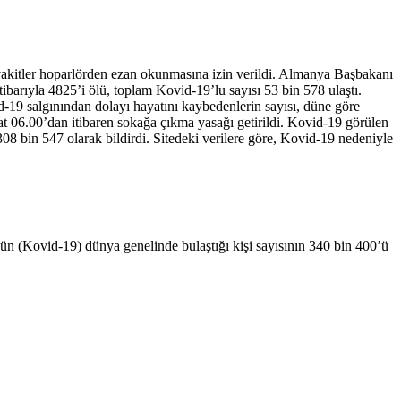
vakitler hoparlörden ezan okunmasına izin verildi. Almanya Başbakanı
tibarıyla 4825’i ölü, toplam Kovid-19’lu sayısı 53 bin 578 ulaştı.
-19 salgınından dolayı hayatını kaybedenlerin sayısı, düne göre
aat 06.00’dan itibaren sokağa çıkma yasağı getirildi. Kovid-19 görülen
 308 bin 547 olarak bildirdi. Sitedeki verilere göre, Kovid-19 nedeniyle
ün (Kovid-19) dünya genelinde bulaştığı kişi sayısının 340 bin 400’ü