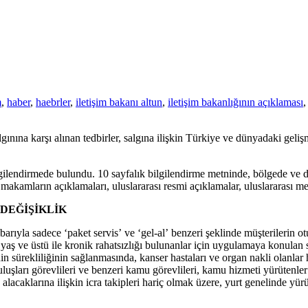
m
,
haber
,
haebrler
,
iletişim bakanı altun
,
iletişim bakanlığının açıklaması
gınına karşı alınan tedbirler, salgına ilişkin Türkiye ve dünyadaki geli
 bilgilendirmede bulundu. 10 sayfalık bilgilendirme metninde, bölgede ve
al makamların açıklamaları, uluslararası resmi açıklamalar, uluslararası 
DEĞİŞİKLİK
tibarıyla sadece ‘paket servis’ ve ‘gel-al’ benzeri şeklinde müşterilerin
 yaş ve üstü ile kronik rahatsızlığı bulunanlar için uygulamaya konulan
 sürekliliğinin sağlanmasında, kanser hastaları ve organ nakli olanlar 
uluşları görevlileri ve benzeri kamu görevlileri, kamu hizmeti yürütenle
aklarına ilişkin icra takipleri hariç olmak üzere, yurt genelinde yürüt