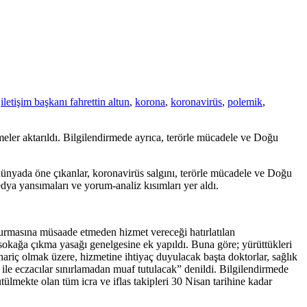
,
iletişim başkanı fahrettin altun
,
korona
,
koronavirüs
,
polemik
,
şmeler aktarıldı. Bilgilendirmede ayrıca, terörle mücadele ve Doğu
 dünyada öne çıkanlar, koronavirüs salgını, terörle mücadele ve Doğu
medya yansımaları ve yorum-analiz kısımları yer aldı.
 oturmasına müsaade etmeden hizmet vereceği hatırlatılan
 sokağa çıkma yasağı genelgesine ek yapıldı. Buna göre; yürüttükleri
hariç olmak üzere, hizmetine ihtiyaç duyulacak başta doktorlar, sağlık
r ile eczacılar sınırlamadan muaf tutulacak” denildi. Bilgilendirmede
ülmekte olan tüm icra ve iflas takipleri 30 Nisan tarihine kadar