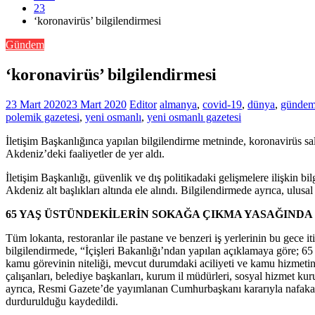
23
‘koronavirüs’ bilgilendirmesi
Gündem
‘koronavirüs’ bilgilendirmesi
23 Mart 2020
23 Mart 2020
Editor
almanya
,
covid-19
,
dünya
,
günde
polemik gazetesi
,
yeni osmanlı
,
yeni osmanlı gazetesi
İletişim Başkanlığınca yapılan bilgilendirme metninde, koronavirüs sal
Akdeniz’deki faaliyetler de yer aldı.
İletişim Başkanlığı, güvenlik ve dış politikadaki gelişmelere ilişkin
Akdeniz alt başlıkları altında ele alındı. Bilgilendirmede ayrıca, ulus
65 YAŞ ÜSTÜNDEKİLERİN SOKAĞA ÇIKMA YASAĞINDA 
Tüm lokanta, restoranlar ile pastane ve benzeri iş yerlerinin bu gece i
bilgilendirmede, “İçişleri Bakanlığı’ndan yapılan açıklamaya göre; 65
kamu görevinin niteliği, mevcut durumdaki aciliyeti ve kamu hizmetinin
çalışanları, belediye başkanları, kurum il müdürleri, sosyal hizmet kur
ayrıca, Resmi Gazete’de yayımlanan Cumhurbaşkanı kararıyla nafaka alac
durdurulduğu kaydedildi.