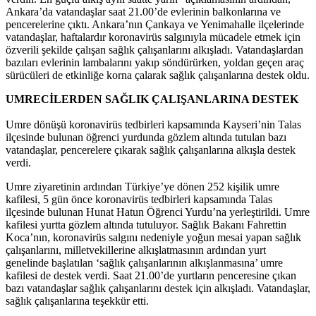
Ankara’da vatandaşlar saat 21.00’de evlerinin balkonlarına ve
pencerelerine çıktı. Ankara’nın Çankaya ve Yenimahalle ilçelerinde
vatandaşlar, haftalardır koronavirüs salgınıyla mücadele etmek için
özverili şekilde çalışan sağlık çalışanlarını alkışladı. Vatandaşlardan
bazıları evlerinin lambalarını yakıp söndürürken, yoldan geçen araç
sürücüleri de etkinliğe korna çalarak sağlık çalışanlarına destek oldu.
UMRECİLERDEN SAĞLIK ÇALIŞANLARINA DESTEK
Umre dönüşü koronavirüs tedbirleri kapsamında Kayseri’nin Talas
ilçesinde bulunan öğrenci yurdunda gözlem altında tutulan bazı
vatandaşlar, pencerelere çıkarak sağlık çalışanlarına alkışla destek
verdi.
Umre ziyaretinin ardından Türkiye’ye dönen 252 kişilik umre
kafilesi, 5 gün önce koronavirüs tedbirleri kapsamında Talas
ilçesinde bulunan Hunat Hatun Öğrenci Yurdu’na yerleştirildi. Umre
kafilesi yurtta gözlem altında tutuluyor. Sağlık Bakanı Fahrettin
Koca’nın, koronavirüs salgını nedeniyle yoğun mesai yapan sağlık
çalışanlarını, milletvekillerine alkışlatmasının ardından yurt
genelinde başlatılan ‘sağlık çalışanlarının alkışlanmasına’ umre
kafilesi de destek verdi. Saat 21.00’de yurtların penceresine çıkan
bazı vatandaşlar sağlık çalışanlarını destek için alkışladı. Vatandaşlar,
sağlık çalışanlarına teşekkür etti.