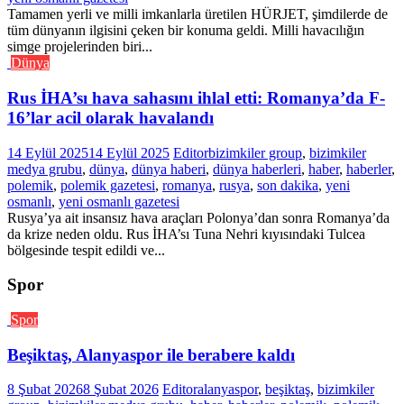
Tamamen yerli ve milli imkanlarla üretilen HÜRJET, şimdilerde de
tüm dünyanın ilgisini çeken bir konuma geldi. Milli havacılığın
simge projelerinden biri...
Dünya
Rus İHA’sı hava sahasını ihlal etti: Romanya’da F-
16’lar acil olarak havalandı
14 Eylül 2025
14 Eylül 2025
Editor
bizimkiler group
,
bizimkiler
medya grubu
,
dünya
,
dünya haberi
,
dünya haberleri
,
haber
,
haberler
,
polemik
,
polemik gazetesi
,
romanya
,
rusya
,
son dakika
,
yeni
osmanlı
,
yeni osmanlı gazetesi
Rusya’ya ait insansız hava araçları Polonya’dan sonra Romanya’da
da krize neden oldu. Rus İHA’sı Tuna Nehri kıyısındaki Tulcea
bölgesinde tespit edildi ve...
Spor
Spor
Beşiktaş, Alanyaspor ile berabere kaldı
8 Şubat 2026
8 Şubat 2026
Editor
alanyaspor
,
beşiktaş
,
bizimkiler