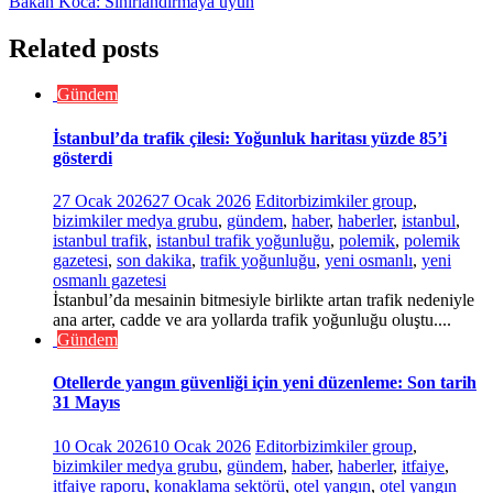
Bakan Koca: Sınırlandırmaya uyun
Related posts
Gündem
İstanbul’da trafik çilesi: Yoğunluk haritası yüzde 85’i
gösterdi
27 Ocak 2026
27 Ocak 2026
Editor
bizimkiler group
,
bizimkiler medya grubu
,
gündem
,
haber
,
haberler
,
istanbul
,
istanbul trafik
,
istanbul trafik yoğunluğu
,
polemik
,
polemik
gazetesi
,
son dakika
,
trafik yoğunluğu
,
yeni osmanlı
,
yeni
osmanlı gazetesi
İstanbul’da mesainin bitmesiyle birlikte artan trafik nedeniyle
ana arter, cadde ve ara yollarda trafik yoğunluğu oluştu....
Gündem
Otellerde yangın güvenliği için yeni düzenleme: Son tarih
31 Mayıs
10 Ocak 2026
10 Ocak 2026
Editor
bizimkiler group
,
bizimkiler medya grubu
,
gündem
,
haber
,
haberler
,
itfaiye
,
itfaiye raporu
,
konaklama sektörü
,
otel yangın
,
otel yangın