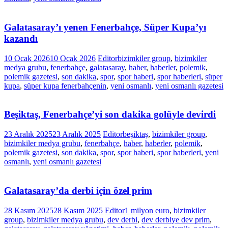
Galatasaray’ı yenen Fenerbahçe, Süper Kupa’yı
kazandı
10 Ocak 2026
10 Ocak 2026
Editor
bizimkiler group
,
bizimkiler
medya grubu
,
fenerbahçe
,
galatasaray
,
haber
,
haberler
,
polemik
,
polemik gazetesi
,
son dakika
,
spor
,
spor haberi
,
spor haberleri
,
süper
kupa
,
süper kupa fenerbahçenin
,
yeni osmanlı
,
yeni osmanlı gazetesi
Beşiktaş, Fenerbahçe’yi son dakika golüyle devirdi
23 Aralık 2025
23 Aralık 2025
Editor
beşiktaş
,
bizimkiler group
,
bizimkiler medya grubu
,
fenerbahçe
,
haber
,
haberler
,
polemik
,
polemik gazetesi
,
son dakika
,
spor
,
spor haberi
,
spor haberleri
,
yeni
osmanlı
,
yeni osmanlı gazetesi
Galatasaray’da derbi için özel prim
28 Kasım 2025
28 Kasım 2025
Editor
1 milyon euro
,
bizimkiler
group
,
bizimkiler medya grubu
,
dev derbi
,
dev derbiye dev prim
,