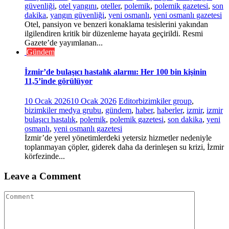
güvenliği
,
otel yangını
,
oteller
,
polemik
,
polemik gazetesi
,
son
dakika
,
yangın güvenliği
,
yeni osmanlı
,
yeni osmanlı gazetesi
Otel, pansiyon ve benzeri konaklama tesislerini yakından
ilgilendiren kritik bir düzenleme hayata geçirildi. Resmi
Gazete’de yayımlanan...
Gündem
İzmir’de bulaşıcı hastalık alarmı: Her 100 bin kişinin
11,5’inde görülüyor
10 Ocak 2026
10 Ocak 2026
Editor
bizimkiler group
,
bizimkiler medya grubu
,
gündem
,
haber
,
haberler
,
izmir
,
izmir
bulaşıcı hastalık
,
polemik
,
polemik gazetesi
,
son dakika
,
yeni
osmanlı
,
yeni osmanlı gazetesi
İzmir’de yerel yönetimlerdeki yetersiz hizmetler nedeniyle
toplanmayan çöpler, giderek daha da derinleşen su krizi, İzmir
körfezinde...
Leave a Comment