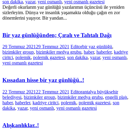
son dakika
,
yazar
,
yeni osmanlı
,
yeni osmanlı gazetesi
Değerli okurlarım yaz günlüğü yazılarımın üçüncüsü ile yeniden
sizlerleyim. Dünya ve insanlık yaşamakta olduğu çağın en zor
dönemlerini yaşıyor. Bir yandan...
Bir yaz günlüğünden; Çıralı ve Tahtalı Dağı
29 Temmuz 2021
29 Temmuz 2021
Editor
bir yaz günlüğü
,
bizimkiler group
,
bizimkiler medya grubu
,
haber
,
haberler
,
kadriye
ciritci
,
polemik
,
polemik gazetesi
,
son dakika
,
yazar
,
yeni osmanlı
,
yeni osmanlı gazetesi
Kıssadan hisse bir yaz günlüğü..!
22 Temmuz 2021
22 Temmuz 2021
Editor
antalya büyükşehir
belediyesi
,
bizimkiler group
,
bizimkiler medya grubu
,
engelli plajı
,
haber
,
haberler
,
kadriye ciritci
,
polemik
,
polemik gazetesi
,
son
dakika
,
yazar
,
yeni osmanlı
,
yeni osmanlı gazetesi
Alışkanlıklar..!