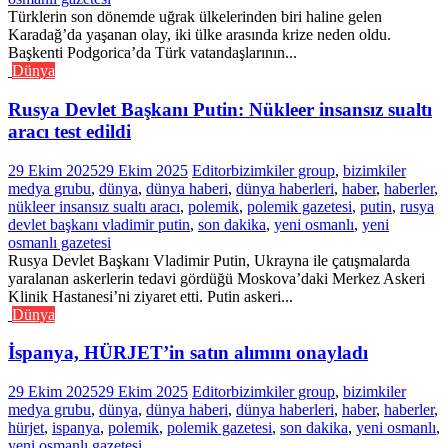
Türklerin son dönemde uğrak ülkelerinden biri haline gelen
Karadağ’da yaşanan olay, iki ülke arasında krize neden oldu.
Başkenti Podgorica’da Türk vatandaşlarının...
Dünya
Rusya Devlet Başkanı Putin: Nükleer insansız sualtı
aracı test edildi
29 Ekim 2025
29 Ekim 2025
Editor
bizimkiler group
,
bizimkiler
medya grubu
,
dünya
,
dünya haberi
,
dünya haberleri
,
haber
,
haberler
,
nükleer insansız sualtı aracı
,
polemik
,
polemik gazetesi
,
putin
,
rusya
devlet başkanı vladimir putin
,
son dakika
,
yeni osmanlı
,
yeni
osmanlı gazetesi
Rusya Devlet Başkanı Vladimir Putin, Ukrayna ile çatışmalarda
yaralanan askerlerin tedavi gördüğü Moskova’daki Merkez Askeri
Klinik Hastanesi’ni ziyaret etti. Putin askeri...
Dünya
İspanya, HÜRJET’in satın alımını onayladı
29 Ekim 2025
29 Ekim 2025
Editor
bizimkiler group
,
bizimkiler
medya grubu
,
dünya
,
dünya haberi
,
dünya haberleri
,
haber
,
haberler
,
hürjet
,
ispanya
,
polemik
,
polemik gazetesi
,
son dakika
,
yeni osmanlı
,
yeni osmanlı gazetesi