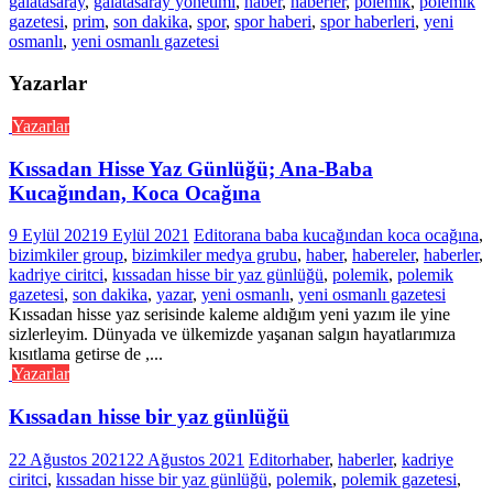
galatasaray
,
galatasaray yönetimi
,
haber
,
haberler
,
polemik
,
polemik
gazetesi
,
prim
,
son dakika
,
spor
,
spor haberi
,
spor haberleri
,
yeni
osmanlı
,
yeni osmanlı gazetesi
Yazarlar
Yazarlar
Kıssadan Hisse Yaz Günlüğü; Ana-Baba
Kucağından, Koca Ocağına
9 Eylül 2021
9 Eylül 2021
Editor
ana baba kucağından koca ocağına
,
bizimkiler group
,
bizimkiler medya grubu
,
haber
,
habereler
,
haberler
,
kadriye ciritci
,
kıssadan hisse bir yaz günlüğü
,
polemik
,
polemik
gazetesi
,
son dakika
,
yazar
,
yeni osmanlı
,
yeni osmanlı gazetesi
Kıssadan hisse yaz serisinde kaleme aldığım yeni yazım ile yine
sizlerleyim. Dünyada ve ülkemizde yaşanan salgın hayatlarımıza
kısıtlama getirse de ,...
Yazarlar
Kıssadan hisse bir yaz günlüğü
22 Ağustos 2021
22 Ağustos 2021
Editor
haber
,
haberler
,
kadriye
ciritci
,
kıssadan hisse bir yaz günlüğü
,
polemik
,
polemik gazetesi
,