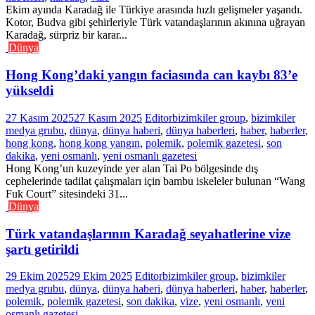
Ekim ayında Karadağ ile Türkiye arasında hızlı gelişmeler yaşandı.
Kotor, Budva gibi şehirleriyle Türk vatandaşlarının akınına uğrayan
Karadağ, sürpriz bir karar...
Dünya
Hong Kong’daki yangın faciasında can kaybı 83’e
yükseldi
27 Kasım 2025
27 Kasım 2025
Editor
bizimkiler group
,
bizimkiler
medya grubu
,
dünya
,
dünya haberi
,
dünya haberleri
,
haber
,
haberler
,
hong kong
,
hong kong yangın
,
polemik
,
polemik gazetesi
,
son
dakika
,
yeni osmanlı
,
yeni osmanlı gazetesi
Hong Kong’un kuzeyinde yer alan Tai Po bölgesinde dış
cephelerinde tadilat çalışmaları için bambu iskeleler bulunan “Wang
Fuk Court” sitesindeki 31...
Dünya
Türk vatandaşlarının Karadağ seyahatlerine vize
şartı getirildi
29 Ekim 2025
29 Ekim 2025
Editor
bizimkiler group
,
bizimkiler
medya grubu
,
dünya
,
dünya haberi
,
dünya haberleri
,
haber
,
haberler
,
polemik
,
polemik gazetesi
,
son dakika
,
vize
,
yeni osmanlı
,
yeni
osmanlı gazetesi