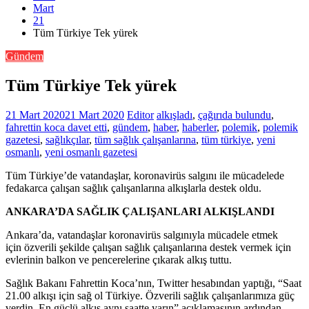
Mart
21
Tüm Türkiye Tek yürek
Gündem
Tüm Türkiye Tek yürek
21 Mart 2020
21 Mart 2020
Editor
alkışladı
,
çağırıda bulundu
,
fahrettin koca davet etti
,
gündem
,
haber
,
haberler
,
polemik
,
polemik
gazetesi
,
sağlıkçılar
,
tüm sağlık çalışanlarına
,
tüm türkiye
,
yeni
osmanlı
,
yeni osmanlı gazetesi
Tüm Türkiye’de vatandaşlar, koronavirüs salgını ile mücadelede
fedakarca çalışan sağlık çalışanlarına alkışlarla destek oldu.
ANKARA’DA SAĞLIK ÇALIŞANLARI ALKIŞLANDI
Ankara’da, vatandaşlar koronavirüs salgınıyla mücadele etmek
için özverili şekilde çalışan sağlık çalışanlarına destek vermek için
evlerinin balkon ve pencerelerine çıkarak alkış tuttu.
Sağlık Bakanı Fahrettin Koca’nın, Twitter hesabından yaptığı, “Saat
21.00 alkışı için sağ ol Türkiye. Özverili sağlık çalışanlarımıza güç
verdin. En güçlü alkış aynı saatte yarın” açıklamasının ardından,