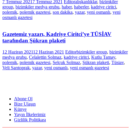
7 Temmuz 2021
7 Temmuz 2021
Editor
alışkanlıklar
,
bizimkiler
group
,
bizimkiler medya grubu
,
haber
,
haberler
,
kadriye ciritci
,
polemik
,
polemik gazetesi
,
son dakika
,
yazar
,
yeni osmanlı
,
yeni
osmanlı gazetesi
Gazetemiz yazarı, Kadriye Ciritci’ye TÜSİAV
tarafından Şükran plaketi
12 Haziran 2021
12 Haziran 2021
Editor
bizimkiler group
,
bizimkiler
medya grubu
,
Celalettin Solmaz
,
kadriye ciritci
,
Kutlu Tamay
,
polemik
,
polemik gazetesi
,
Selçuk Solmaz
,
Şükran plaketi
,
Tüsiav
,
Veli Sarıtoprak
,
yazar
,
yeni osmanlı
,
yeni osmanlı gazetesi
Abone Ol
Bize Ulaşın
Künye
Yayın İlkelerimiz
Gizlilik Politikası