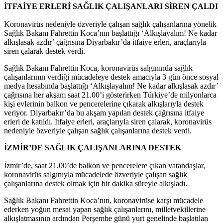
İTFAİYE ERLERİ SAĞLIK ÇALIŞANLARI SİREN ÇALDI
Koronavirüs nedeniyle özveriyle çalışan sağlık çalışanlarına yönelik
Sağlık Bakanı Fahrettin Koca’nın başlattığı ‘Alkışlayalım! Ne kadar
alkışlasak azdır’ çağrısına Diyarbakır’da itfaiye erleri, araçlarıyla
siren çalarak destek verdi.
Sağlık Bakanı Fahrettin Koca, koronavirüs salgınında sağlık
çalışanlarının verdiği mücadeleye destek amacıyla 3 gün önce sosyal
medya hesabında başlattığı ‘Alkışlayalım! Ne kadar alkışlasak azdır’
çağrısına her akşam saat 21.00’i gösterirken Türkiye’de milyonlarca
kişi evlerinin balkon ve pencerelerine çıkarak alkışlarıyla destek
veriyor. Diyarbakır’da bu akşam yapılan destek çağrısına itfaiye
erleri de katıldı. İtfaiye erleri, araçlarıyla siren çalarak, koronavirüs
nedeniyle özveriyle çalışan sağlık çalışanlarına destek verdi.
İZMİR’DE SAĞLIK ÇALIŞANLARINA DESTEK
İzmir’de, saat 21.00’de balkon ve pencerelere çıkan vatandaşlar,
koronavirüs salgınıyla mücadelede özveriyle çalışan sağlık
çalışanlarına destek olmak için bir dakika süreyle alkışladı.
Sağlık Bakanı Fahrettin Koca’nın, koronavirüse karşı mücadele
ederken yoğun mesai yapan sağlık çalışanlarını, milletvekillerine
alkışlatmasının ardından Perşembe günü yurt genelinde başlatılan