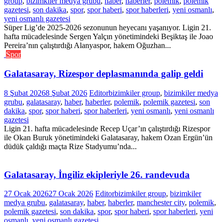
group
,
bizimkiler medya grubu
,
haber
,
haberler
,
polemik
,
polemik
gazetesi
,
son dakika
,
spor
,
spor haberi
,
spor haberleri
,
yeni osmanlı
,
yeni osmanlı gazetesi
Süper Lig’de 2025-2026 sezonunun heyecanı yaşanıyor. Ligin 21.
hafta mücadelesinde Sergen Yalçın yönetimindeki Beşiktaş ile Joao
Pereira’nın çalıştırdığı Alanyaspor, hakem Oğuzhan...
Spor
Galatasaray, Rizespor deplasmanında galip geldi
8 Şubat 2026
8 Şubat 2026
Editor
bizimkiler group
,
bizimkiler medya
grubu
,
galatasaray
,
haber
,
haberler
,
polemik
,
polemik gazetesi
,
son
dakika
,
spor
,
spor haberi
,
spor haberleri
,
yeni osmanlı
,
yeni osmanlı
gazetesi
Ligin 21. hafta mücadelesinde Recep Uçar’ın çalıştırdığı Rizespor
ile Okan Buruk yönetimindeki Galatasaray, hakem Ozan Ergün’ün
düdük çaldığı maçta Rize Stadyumu’nda...
Galatasaray, İngiliz ekipleriyle 26. randevuda
27 Ocak 2026
27 Ocak 2026
Editor
bizimkiler group
,
bizimkiler
medya grubu
,
galatasaray
,
haber
,
haberler
,
manchester city
,
polemik
,
polemik gazetesi
,
son dakika
,
spor
,
spor haberi
,
spor haberleri
,
yeni
osmanlı
,
yeni osmanlı gazetesi