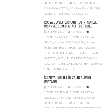
HABERLERI
,
HABER
,
HABERLER
,
POLEMIK
,
POLEMIK GAZETESI
,
SON DAKIKA
,
VIZE
,
YENI
OSMANLI
,
YENI OSMANLI GAZETESI
RUSYA DEVLET BAŞKANI PUTIN: NÜKLEER
INSANSIZ SUALTI ARACI TEST EDILDI
29 EKIM 2025
EDITOR
BIZIMKILER GROUP
,
BIZIMKILER MEDYA
GRUBU
,
DÜNYA
,
DÜNYA HABERI
,
DÜNYA
HABERLERI
,
HABER
,
HABERLER
,
NÜKLEER
INSANSIZ SUALTI ARACI
,
POLEMIK
,
POLEMIK
GAZETESI
,
PUTIN
,
RUSYA DEVLET BAŞKANI
VLADIMIR PUTIN
,
SON DAKIKA
,
YENI OSMANLI
,
YENI OSMANLI GAZETESI
İSPANYA, HÜRJET’IN SATIN ALIMINI
ONAYLADI
29 EKIM 2025
EDITOR
BIZIMKILER GROUP
,
BIZIMKILER MEDYA
GRUBU
,
DÜNYA
,
DÜNYA HABERI
,
DÜNYA
HABERLERI
,
HABER
,
HABERLER
,
HÜRJET
,