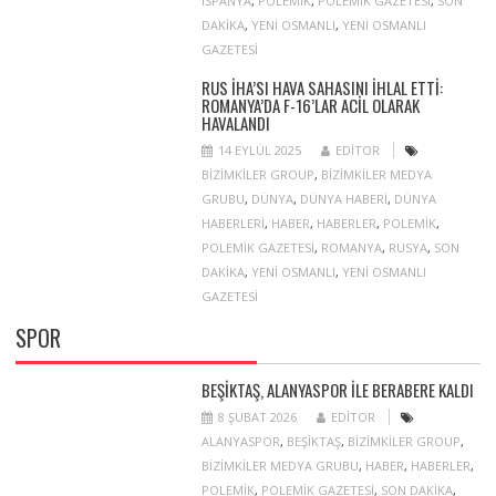
ISPANYA
,
POLEMIK
,
POLEMIK GAZETESI
,
SON
DAKIKA
,
YENI OSMANLI
,
YENI OSMANLI
GAZETESI
RUS İHA’SI HAVA SAHASINI IHLAL ETTI:
ROMANYA’DA F-16’LAR ACIL OLARAK
HAVALANDI
14 EYLÜL 2025
EDITOR
BIZIMKILER GROUP
,
BIZIMKILER MEDYA
GRUBU
,
DÜNYA
,
DÜNYA HABERI
,
DÜNYA
HABERLERI
,
HABER
,
HABERLER
,
POLEMIK
,
POLEMIK GAZETESI
,
ROMANYA
,
RUSYA
,
SON
DAKIKA
,
YENI OSMANLI
,
YENI OSMANLI
GAZETESI
SPOR
BEŞIKTAŞ, ALANYASPOR ILE BERABERE KALDI
8 ŞUBAT 2026
EDITOR
ALANYASPOR
,
BEŞIKTAŞ
,
BIZIMKILER GROUP
,
BIZIMKILER MEDYA GRUBU
,
HABER
,
HABERLER
,
POLEMIK
,
POLEMIK GAZETESI
,
SON DAKIKA
,