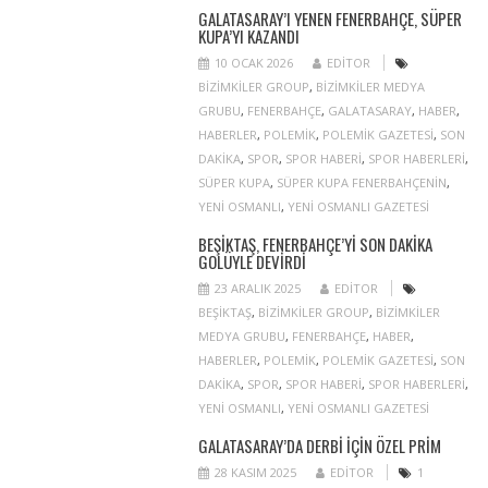
GALATASARAY’I YENEN FENERBAHÇE, SÜPER
KUPA’YI KAZANDI
10 OCAK 2026
EDITOR
BIZIMKILER GROUP
,
BIZIMKILER MEDYA
GRUBU
,
FENERBAHÇE
,
GALATASARAY
,
HABER
,
HABERLER
,
POLEMIK
,
POLEMIK GAZETESI
,
SON
DAKIKA
,
SPOR
,
SPOR HABERI
,
SPOR HABERLERI
,
SÜPER KUPA
,
SÜPER KUPA FENERBAHÇENIN
,
YENI OSMANLI
,
YENI OSMANLI GAZETESI
BEŞIKTAŞ, FENERBAHÇE’YI SON DAKIKA
GOLÜYLE DEVIRDI
23 ARALIK 2025
EDITOR
BEŞIKTAŞ
,
BIZIMKILER GROUP
,
BIZIMKILER
MEDYA GRUBU
,
FENERBAHÇE
,
HABER
,
HABERLER
,
POLEMIK
,
POLEMIK GAZETESI
,
SON
DAKIKA
,
SPOR
,
SPOR HABERI
,
SPOR HABERLERI
,
YENI OSMANLI
,
YENI OSMANLI GAZETESI
GALATASARAY’DA DERBI IÇIN ÖZEL PRIM
28 KASIM 2025
EDITOR
1