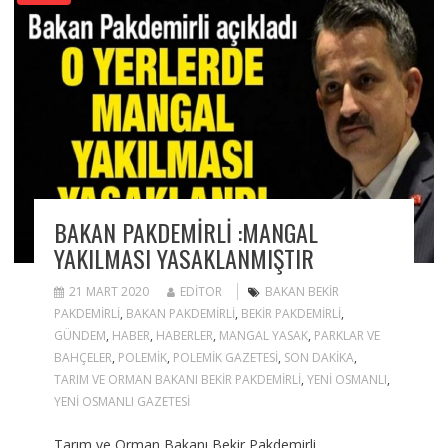
BAKAN PAKDEMIRLI :MANGAL
YAKILMASI YASAKLANMIŞTIR
21 MART 2020
EDITOR
BAKAN BEKIR
PAKDEMIRLI
,
BAKAN PAKDEMIRLI
,
BEKIR PAKDEMIRLI
,
GÜNDEM
,
HABER
,
HABERLER
,
MANGAL YASAK
,
PARKLAR VE
BAHÇELER
,
POLEMIK
,
POLEMIK GAZETESI
,
SON DAKIKA
,
TARIM VE ORMAN BAKANI BEKIR PAKDEMIRLI
,
YENI OSMANLI
,
YENI OSMANLI GAZETESI
Tarım ve Orman Bakanı Bekir Pakdemirli,