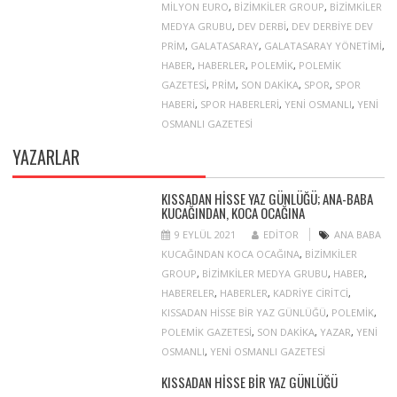
MILYON EURO
,
BIZIMKILER GROUP
,
BIZIMKILER
MEDYA GRUBU
,
DEV DERBI
,
DEV DERBIYE DEV
PRIM
,
GALATASARAY
,
GALATASARAY YÖNETIMI
,
HABER
,
HABERLER
,
POLEMIK
,
POLEMIK
GAZETESI
,
PRIM
,
SON DAKIKA
,
SPOR
,
SPOR
HABERI
,
SPOR HABERLERI
,
YENI OSMANLI
,
YENI
OSMANLI GAZETESI
YAZARLAR
KISSADAN HISSE YAZ GÜNLÜĞÜ; ANA-BABA
KUCAĞINDAN, KOCA OCAĞINA
9 EYLÜL 2021
EDITOR
ANA BABA
KUCAĞINDAN KOCA OCAĞINA
,
BIZIMKILER
GROUP
,
BIZIMKILER MEDYA GRUBU
,
HABER
,
HABERELER
,
HABERLER
,
KADRIYE CIRITCI
,
KISSADAN HISSE BIR YAZ GÜNLÜĞÜ
,
POLEMIK
,
POLEMIK GAZETESI
,
SON DAKIKA
,
YAZAR
,
YENI
OSMANLI
,
YENI OSMANLI GAZETESI
KISSADAN HISSE BIR YAZ GÜNLÜĞÜ