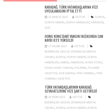
KARADAĞ, TÜRK VATANDAŞLARINA VIZE
UYGULAMASINI IPTAL ETTI
23 ARALIK 2025
EDITOR
DÜNYA
,
DÜNYA HABERI
,
DÜNYA HABERLERI
,
KARADAĞ
,
VIZE
HONG KONG’DAKI YANGIN FACIASINDA CAN
KAYBI 83’E YÜKSELDI
27 KASIM 2025
EDITOR
BIZIMKILER GROUP
,
BIZIMKILER MEDYA
GRUBU
,
DÜNYA
,
DÜNYA HABERI
,
DÜNYA
HABERLERI
,
HABER
,
HABERLER
,
HONG KONG
,
HONG KONG YANGIN
,
POLEMIK
,
POLEMIK
GAZETESI
,
SON DAKIKA
,
YENI OSMANLI
,
YENI
OSMANLI GAZETESI
TÜRK VATANDAŞLARININ KARADAĞ
SEYAHATLERINE VIZE ŞARTI GETIRILDI
29 EKIM 2025
EDITOR
BIZIMKILER GROUP
,
BIZIMKILER MEDYA
GRUBU
,
DÜNYA
,
DÜNYA HABERI
,
DÜNYA