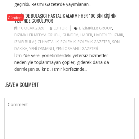
geçirildi. Resmi Gazete’de yayımlanan...
İZMIR’DE BULAŞICI HASTALIK ALARMI: HER 100 BIN KIŞININ
Gündem
11,5’INDE GÖRÜLÜYOR
10 OCAK 2026
EDITOR
BIZIMKILER GROUP
,
BIZIMKILER MEDYA GRUBU
,
GÜNDEM
,
HABER
,
HABERLER
,
IZMIR
,
IZMIR BULAŞICI HASTALIK
,
POLEMIK
,
POLEMIK GAZETESI
,
SON
DAKIKA
,
YENI OSMANLI
,
YENI OSMANLI GAZETESI
İzmir’de yerel yönetimlerdeki yetersiz hizmetler
nedeniyle toplanmayan çöpler, giderek daha da
derinleşen su krizi, İzmir körfezinde...
LEAVE A COMMENT