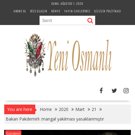
Skip
CUMA, AĞUSTOS 7, 2026
to
ABONE OL
BIZE ULAŞIN
KÜNYE
YAYIN İLKELERIMIZ
GIZLILIK POLITIKASI
content
You are here
Home
2020
Mart
21
Bakan Pakdemirli :mangal yakılması yasaklanmıştır
Gündem