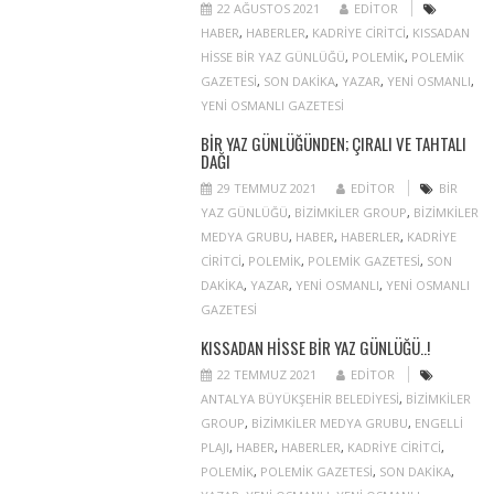
22 AĞUSTOS 2021
EDITOR
HABER
,
HABERLER
,
KADRIYE CIRITCI
,
KISSADAN
HISSE BIR YAZ GÜNLÜĞÜ
,
POLEMIK
,
POLEMIK
GAZETESI
,
SON DAKIKA
,
YAZAR
,
YENI OSMANLI
,
YENI OSMANLI GAZETESI
BIR YAZ GÜNLÜĞÜNDEN; ÇIRALI VE TAHTALI
DAĞI
29 TEMMUZ 2021
EDITOR
BIR
YAZ GÜNLÜĞÜ
,
BIZIMKILER GROUP
,
BIZIMKILER
MEDYA GRUBU
,
HABER
,
HABERLER
,
KADRIYE
CIRITCI
,
POLEMIK
,
POLEMIK GAZETESI
,
SON
DAKIKA
,
YAZAR
,
YENI OSMANLI
,
YENI OSMANLI
GAZETESI
KISSADAN HISSE BIR YAZ GÜNLÜĞÜ..!
22 TEMMUZ 2021
EDITOR
ANTALYA BÜYÜKŞEHIR BELEDIYESI
,
BIZIMKILER
GROUP
,
BIZIMKILER MEDYA GRUBU
,
ENGELLI
PLAJI
,
HABER
,
HABERLER
,
KADRIYE CIRITCI
,
POLEMIK
,
POLEMIK GAZETESI
,
SON DAKIKA
,