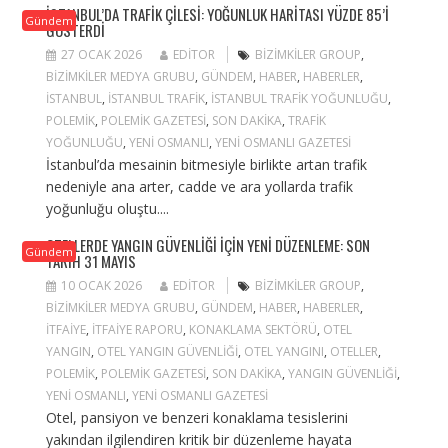
İSTANBUL’DA TRAFIK ÇILESI: YOĞUNLUK HARITASI YÜZDE 85’I
Gündem
GÖSTERDI
27 OCAK 2026
EDITOR
BIZIMKILER GROUP
,
BIZIMKILER MEDYA GRUBU
,
GÜNDEM
,
HABER
,
HABERLER
,
ISTANBUL
,
ISTANBUL TRAFIK
,
ISTANBUL TRAFIK YOĞUNLUĞU
,
POLEMIK
,
POLEMIK GAZETESI
,
SON DAKIKA
,
TRAFIK
YOĞUNLUĞU
,
YENI OSMANLI
,
YENI OSMANLI GAZETESI
İstanbul’da mesainin bitmesiyle birlikte artan trafik
nedeniyle ana arter, cadde ve ara yollarda trafik
yoğunluğu oluştu....
OTELLERDE YANGIN GÜVENLIĞI IÇIN YENI DÜZENLEME: SON
Gündem
TARIH 31 MAYIS
10 OCAK 2026
EDITOR
BIZIMKILER GROUP
,
BIZIMKILER MEDYA GRUBU
,
GÜNDEM
,
HABER
,
HABERLER
,
ITFAIYE
,
ITFAIYE RAPORU
,
KONAKLAMA SEKTÖRÜ
,
OTEL
YANGIN
,
OTEL YANGIN GÜVENLIĞI
,
OTEL YANGINI
,
OTELLER
,
POLEMIK
,
POLEMIK GAZETESI
,
SON DAKIKA
,
YANGIN GÜVENLIĞI
,
YENI OSMANLI
,
YENI OSMANLI GAZETESI
Otel, pansiyon ve benzeri konaklama tesislerini
yakından ilgilendiren kritik bir düzenleme hayata