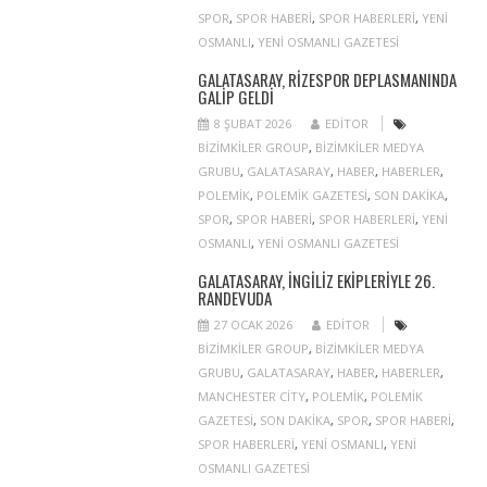
SPOR
,
SPOR HABERI
,
SPOR HABERLERI
,
YENI
OSMANLI
,
YENI OSMANLI GAZETESI
GALATASARAY, RIZESPOR DEPLASMANINDA
GALIP GELDI
8 ŞUBAT 2026
EDITOR
BIZIMKILER GROUP
,
BIZIMKILER MEDYA
GRUBU
,
GALATASARAY
,
HABER
,
HABERLER
,
POLEMIK
,
POLEMIK GAZETESI
,
SON DAKIKA
,
SPOR
,
SPOR HABERI
,
SPOR HABERLERI
,
YENI
OSMANLI
,
YENI OSMANLI GAZETESI
GALATASARAY, İNGILIZ EKIPLERIYLE 26.
RANDEVUDA
27 OCAK 2026
EDITOR
BIZIMKILER GROUP
,
BIZIMKILER MEDYA
GRUBU
,
GALATASARAY
,
HABER
,
HABERLER
,
MANCHESTER CITY
,
POLEMIK
,
POLEMIK
GAZETESI
,
SON DAKIKA
,
SPOR
,
SPOR HABERI
,
SPOR HABERLERI
,
YENI OSMANLI
,
YENI
OSMANLI GAZETESI