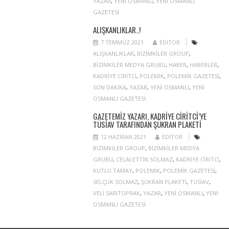
YAZAR
,
YENI OSMANLI
,
YENI OSMANLI
GAZETESI
ALIŞKANLIKLAR..!
7 TEMMUZ 2021
EDITOR
ALIŞKANLIKLAR
,
BIZIMKILER GROUP
,
BIZIMKILER MEDYA GRUBU
,
HABER
,
HABERLER
,
KADRIYE CIRITCI
,
POLEMIK
,
POLEMIK GAZETESI
,
SON DAKIKA
,
YAZAR
,
YENI OSMANLI
,
YENI
OSMANLI GAZETESI
GAZETEMIZ YAZARI, KADRIYE CIRITCI’YE
TÜSİAV TARAFINDAN ŞÜKRAN PLAKETI
12 HAZIRAN 2021
EDITOR
BIZIMKILER GROUP
,
BIZIMKILER MEDYA
GRUBU
,
CELALETTIN SOLMAZ
,
KADRIYE CIRITCI
,
KUTLU TAMAY
,
POLEMIK
,
POLEMIK GAZETESI
,
SELÇUK SOLMAZ
,
ŞÜKRAN PLAKETI
,
TÜSIAV
,
VELI SARITOPRAK
,
YAZAR
,
YENI OSMANLI
,
YENI
OSMANLI GAZETESI