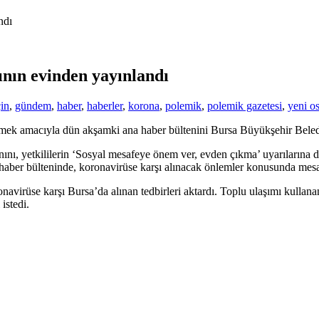
ndı
ının evinden yayınlandı
in
,
gündem
,
haber
,
haberler
,
korona
,
polemik
,
polemik gazetesi
,
yeni o
ekmek amacıyla dün akşamki ana haber bültenini Bursa Büyükşehir Beled
ınını, yetkililerin ‘Sosyal mesafeye önem ver, evden çıkma’ uyarıları
 haber bülteninde, koronavirüse karşı alınacak önlemler konusunda mesaj
virüse karşı Bursa’da alınan tedbirleri aktardı. Toplu ulaşımı kullanan
istedi.