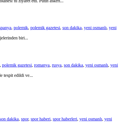
esi’ni ziyaret etti. Putin askeri...
spanya
,
polemik
,
polemik gazetesi
,
son dakika
,
yeni osmanlı
,
yeni
lerinden biri...
,
polemik gazetesi
,
romanya
,
rusya
,
son dakika
,
yeni osmanlı
,
yeni
tespit edildi ve...
son dakika
,
spor
,
spor haberi
,
spor haberleri
,
yeni osmanlı
,
yeni