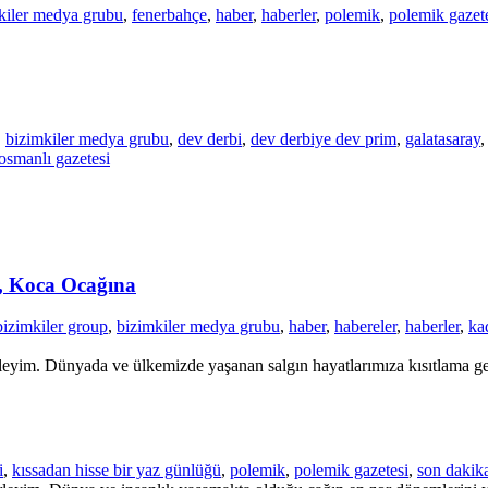
kiler medya grubu
,
fenerbahçe
,
haber
,
haberler
,
polemik
,
polemik gazet
,
bizimkiler medya grubu
,
dev derbi
,
dev derbiye dev prim
,
galatasaray
osmanlı gazetesi
, Koca Ocağına
bizimkiler group
,
bizimkiler medya grubu
,
haber
,
habereler
,
haberler
,
kad
leyim. Dünyada ve ülkemizde yaşanan salgın hayatlarımıza kısıtlama geti
i
,
kıssadan hisse bir yaz günlüğü
,
polemik
,
polemik gazetesi
,
son dakik