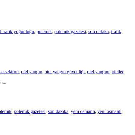
l trafik yoğunluğu
,
polemik
,
polemik gazetesi
,
son dakika
,
trafik
a sektörü
,
otel yangın
,
otel yangın güvenliği
,
otel yangını
,
oteller
,
n...
olemik
,
polemik gazetesi
,
son dakika
,
yeni osmanlı
,
yeni osmanlı