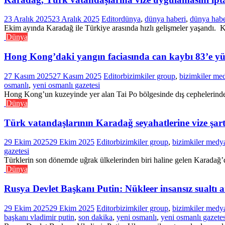
23 Aralık 2025
23 Aralık 2025
Editor
dünya
,
dünya haberi
,
dünya habe
Ekim ayında Karadağ ile Türkiye arasında hızlı gelişmeler yaşandı. Ko
Dünya
Hong Kong’daki yangın faciasında can kaybı 83’e yü
27 Kasım 2025
27 Kasım 2025
Editor
bizimkiler group
,
bizimkiler me
osmanlı
,
yeni osmanlı gazetesi
Hong Kong’un kuzeyinde yer alan Tai Po bölgesinde dış cephelerinde t
Dünya
Türk vatandaşlarının Karadağ seyahatlerine vize şartı
29 Ekim 2025
29 Ekim 2025
Editor
bizimkiler group
,
bizimkiler medy
gazetesi
Türklerin son dönemde uğrak ülkelerinden biri haline gelen Karadağ’d
Dünya
Rusya Devlet Başkanı Putin: Nükleer insansız sualtı ara
29 Ekim 2025
29 Ekim 2025
Editor
bizimkiler group
,
bizimkiler medy
başkanı vladimir putin
,
son dakika
,
yeni osmanlı
,
yeni osmanlı gazetes