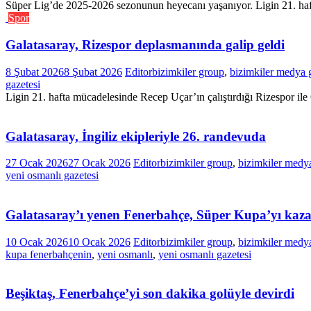
Süper Lig’de 2025-2026 sezonunun heyecanı yaşanıyor. Ligin 21. haft
Spor
Galatasaray, Rizespor deplasmanında galip geldi
8 Şubat 2026
8 Şubat 2026
Editor
bizimkiler group
,
bizimkiler medya 
gazetesi
Ligin 21. hafta mücadelesinde Recep Uçar’ın çalıştırdığı Rizespor 
Galatasaray, İngiliz ekipleriyle 26. randevuda
27 Ocak 2026
27 Ocak 2026
Editor
bizimkiler group
,
bizimkiler medy
yeni osmanlı gazetesi
Galatasaray’ı yenen Fenerbahçe, Süper Kupa’yı kaz
10 Ocak 2026
10 Ocak 2026
Editor
bizimkiler group
,
bizimkiler medy
kupa fenerbahçenin
,
yeni osmanlı
,
yeni osmanlı gazetesi
Beşiktaş, Fenerbahçe’yi son dakika golüyle devirdi