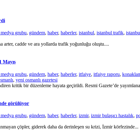
rdi
r medya grubu
,
gündem
,
haber
,
haberler
,
istanbul
,
istanbul trafik
,
istanbu
a arter, cadde ve ara yollarda trafik yoğunluğu oluştu....
31 Mayıs
r medya grubu
,
gündem
,
haber
,
haberler
,
itfaiye
,
itfaiye raporu
,
konaklam
osmanlı
,
yeni osmanlı gazetesi
ndiren kritik bir düzenleme hayata geçirildi. Resmi Gazete’de yayımlana
inde görülüyor
r medya grubu
,
gündem
,
haber
,
haberler
,
izmir
,
izmir bulaşıcı hastalık
,
p
nmayan çöpler, giderek daha da derinleşen su krizi, İzmir körfezinde...