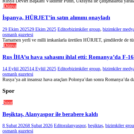
Rusya Devlet Başkanı Vladimir Putin, Ukrayna ile çatışmalarda yarala
Dünya
İspanya, HÜRJET’in satın alımını onayladı
29 Ekim 2025
29 Ekim 2025
Editor
bizimkiler group
,
bizimkiler medy
osmanlı gazetesi
Tamamen yerli ve milli imkanlarla üretilen HÜRJET, şimdilerde de tüm 
Dünya
Rus İHA’sı hava sahasını ihlal etti: Romanya’da F-16
14 Eylül 2025
14 Eylül 2025
Editor
bizimkiler group
,
bizimkiler medy
osmanlı gazetesi
Rusya’ya ait insansız hava araçları Polonya’dan sonra Romanya’da da 
Spor
Spor
Beşiktaş, Alanyaspor ile berabere kaldı
8 Şubat 2026
8 Şubat 2026
Editor
alanyaspor
,
beşiktaş
,
bizimkiler gro
osmanlı gazetesi