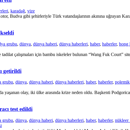
rleri
,
karadağ
,
vize
tor, Budva gibi şehirleriyle Türk vatandaşlarının akınına uğrayan Karad
kseldi
dya grubu
,
dünya
,
dünya haberi
,
dünya haberleri
,
haber
,
haberler
,
hong 
adilat çalışmaları için bambu iskeleler bulunan “Wang Fuk Court” site
 getirildi
a grubu
,
dünya
,
dünya haberi
,
dünya haberleri
,
haber
,
haberler
,
polemik
a yaşanan olay, iki ülke arasında krize neden oldu. Başkenti Podgorica’
cı test edildi
a grubu
,
dünya
,
dünya haberi
,
dünya haberleri
,
haber
,
haberler
,
nükleer 
i