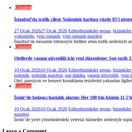
Gündem
İstanbul’da trafik çilesi: Yoğunluk haritası yüzde 85’i göste
27 Ocak 2026
27 Ocak 2026
Editor
bizimkiler group
,
bizimkile
yoğunluğu
,
yeni osmanlı
,
yeni osmanlı gazetesi
İstanbul’da mesainin bitmesiyle birlikte artan trafik nedeniyle an
Gündem
Otellerde yangın güvenliği için yeni düzenleme: Son tarih 
10 Ocak 2026
10 Ocak 2026
Editor
bizimkiler group
,
bizimkile
polemik
,
polemik gazetesi
,
son dakika
,
yangın güvenliği
,
yeni 
Otel, pansiyon ve benzeri konaklama tesislerini yakından ilgile
Gündem
İzmir’de bulaşıcı hastalık alarmı: Her 100 bin kişinin 11,5’
10 Ocak 2026
10 Ocak 2026
Editor
bizimkiler group
,
bizimkile
gazetesi
İzmir’de yerel yönetimlerdeki yetersiz hizmetler nedeniyle topla
Leave a Comment