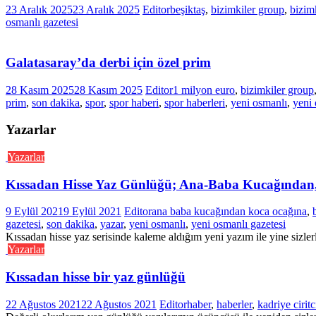
23 Aralık 2025
23 Aralık 2025
Editor
beşiktaş
,
bizimkiler group
,
bizim
osmanlı gazetesi
Galatasaray’da derbi için özel prim
28 Kasım 2025
28 Kasım 2025
Editor
1 milyon euro
,
bizimkiler group
prim
,
son dakika
,
spor
,
spor haberi
,
spor haberleri
,
yeni osmanlı
,
yeni 
Yazarlar
Yazarlar
Kıssadan Hisse Yaz Günlüğü; Ana-Baba Kucağından
9 Eylül 2021
9 Eylül 2021
Editor
ana baba kucağından koca ocağına
,
gazetesi
,
son dakika
,
yazar
,
yeni osmanlı
,
yeni osmanlı gazetesi
Kıssadan hisse yaz serisinde kaleme aldığım yeni yazım ile yine sizler
Yazarlar
Kıssadan hisse bir yaz günlüğü
22 Ağustos 2021
22 Ağustos 2021
Editor
haber
,
haberler
,
kadriye ciritc