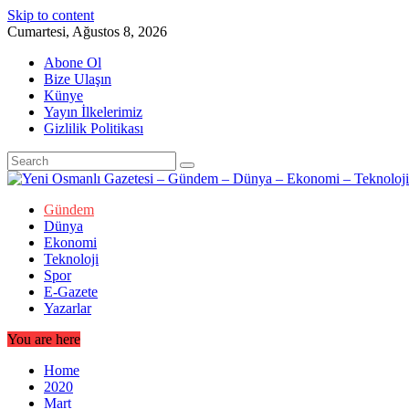
Skip to content
Cumartesi, Ağustos 8, 2026
Abone Ol
Bize Ulaşın
Künye
Yayın İlkelerimiz
Gizlilik Politikası
Gündem
Dünya
Ekonomi
Teknoloji
Spor
E-Gazete
Yazarlar
You are here
Home
2020
Mart