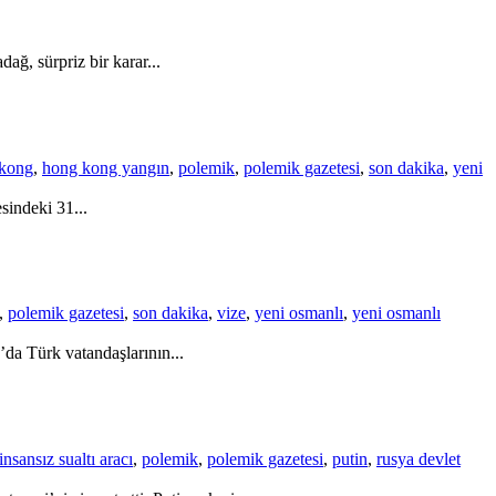
ağ, sürpriz bir karar...
kong
,
hong kong yangın
,
polemik
,
polemik gazetesi
,
son dakika
,
yeni
sindeki 31...
,
polemik gazetesi
,
son dakika
,
vize
,
yeni osmanlı
,
yeni osmanlı
da Türk vatandaşlarının...
insansız sualtı aracı
,
polemik
,
polemik gazetesi
,
putin
,
rusya devlet