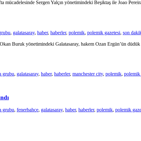
a mücadelesinde Sergen Yalçın yönetimindeki Beşiktaş ile Joao Pereira
grubu
,
galatasaray
,
haber
,
haberler
,
polemik
,
polemik gazetesi
,
son daki
ile Okan Buruk yönetimindeki Galatasaray, hakem Ozan Ergün’ün düdük 
a grubu
,
galatasaray
,
haber
,
haberler
,
manchester city
,
polemik
,
polemik 
andı
a grubu
,
fenerbahçe
,
galatasaray
,
haber
,
haberler
,
polemik
,
polemik gaze