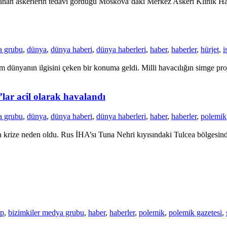
nan askerlerin tedavi gördüğü Moskova’daki Merkez Askeri Klinik Hastan
a grubu
,
dünya
,
dünya haberi
,
dünya haberleri
,
haber
,
haberler
,
hürjet
,
i
dünyanın ilgisini çeken bir konuma geldi. Milli havacılığın simge proje
’lar acil olarak havalandı
a grubu
,
dünya
,
dünya haberi
,
dünya haberleri
,
haber
,
haberler
,
polemik
krize neden oldu. Rus İHA’sı Tuna Nehri kıyısındaki Tulcea bölgesinde 
up
,
bizimkiler medya grubu
,
haber
,
haberler
,
polemik
,
polemik gazetesi
,