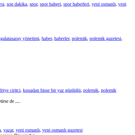
esi
,
son dakika
,
spor
,
spor haberi
,
spor haberleri
,
yeni osmanlı
,
yeni
,
galatasaray yönetimi
,
haber
,
haberler
,
polemik
,
polemik gazetesi
,
riye ciritci
,
kıssadan hisse bir yaz günlüğü
,
polemik
,
polemik
rse de ,...
a
,
yazar
,
yeni osmanlı
,
yeni osmanlı gazetesi