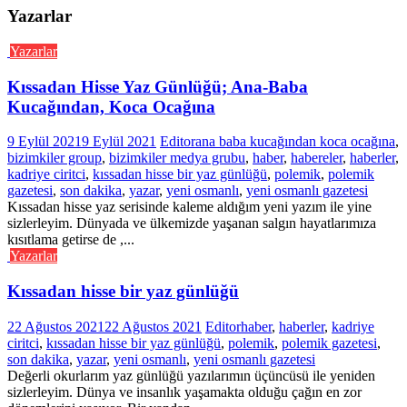
Yazarlar
Yazarlar
Kıssadan Hisse Yaz Günlüğü; Ana-Baba
Kucağından, Koca Ocağına
9 Eylül 2021
9 Eylül 2021
Editor
ana baba kucağından koca ocağına
,
bizimkiler group
,
bizimkiler medya grubu
,
haber
,
habereler
,
haberler
,
kadriye ciritci
,
kıssadan hisse bir yaz günlüğü
,
polemik
,
polemik
gazetesi
,
son dakika
,
yazar
,
yeni osmanlı
,
yeni osmanlı gazetesi
Kıssadan hisse yaz serisinde kaleme aldığım yeni yazım ile yine
sizlerleyim. Dünyada ve ülkemizde yaşanan salgın hayatlarımıza
kısıtlama getirse de ,...
Yazarlar
Kıssadan hisse bir yaz günlüğü
22 Ağustos 2021
22 Ağustos 2021
Editor
haber
,
haberler
,
kadriye
ciritci
,
kıssadan hisse bir yaz günlüğü
,
polemik
,
polemik gazetesi
,
son dakika
,
yazar
,
yeni osmanlı
,
yeni osmanlı gazetesi
Değerli okurlarım yaz günlüğü yazılarımın üçüncüsü ile yeniden
sizlerleyim. Dünya ve insanlık yaşamakta olduğu çağın en zor