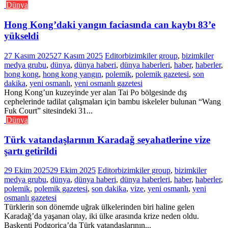
Dünya
Hong Kong’daki yangın faciasında can kaybı 83’e
yükseldi
27 Kasım 2025
27 Kasım 2025
Editor
bizimkiler group
,
bizimkiler
medya grubu
,
dünya
,
dünya haberi
,
dünya haberleri
,
haber
,
haberler
,
hong kong
,
hong kong yangın
,
polemik
,
polemik gazetesi
,
son
dakika
,
yeni osmanlı
,
yeni osmanlı gazetesi
Hong Kong’un kuzeyinde yer alan Tai Po bölgesinde dış
cephelerinde tadilat çalışmaları için bambu iskeleler bulunan “Wang
Fuk Court” sitesindeki 31...
Dünya
Türk vatandaşlarının Karadağ seyahatlerine vize
şartı getirildi
29 Ekim 2025
29 Ekim 2025
Editor
bizimkiler group
,
bizimkiler
medya grubu
,
dünya
,
dünya haberi
,
dünya haberleri
,
haber
,
haberler
,
polemik
,
polemik gazetesi
,
son dakika
,
vize
,
yeni osmanlı
,
yeni
osmanlı gazetesi
Türklerin son dönemde uğrak ülkelerinden biri haline gelen
Karadağ’da yaşanan olay, iki ülke arasında krize neden oldu.
Başkenti Podgorica’da Türk vatandaşlarının...