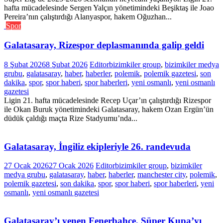
hafta mücadelesinde Sergen Yalçın yönetimindeki Beşiktaş ile Joao
Pereira’nın çalıştırdığı Alanyaspor, hakem Oğuzhan...
Spor
Galatasaray, Rizespor deplasmanında galip geldi
8 Şubat 2026
8 Şubat 2026
Editor
bizimkiler group
,
bizimkiler medya
grubu
,
galatasaray
,
haber
,
haberler
,
polemik
,
polemik gazetesi
,
son
dakika
,
spor
,
spor haberi
,
spor haberleri
,
yeni osmanlı
,
yeni osmanlı
gazetesi
Ligin 21. hafta mücadelesinde Recep Uçar’ın çalıştırdığı Rizespor
ile Okan Buruk yönetimindeki Galatasaray, hakem Ozan Ergün’ün
düdük çaldığı maçta Rize Stadyumu’nda...
Galatasaray, İngiliz ekipleriyle 26. randevuda
27 Ocak 2026
27 Ocak 2026
Editor
bizimkiler group
,
bizimkiler
medya grubu
,
galatasaray
,
haber
,
haberler
,
manchester city
,
polemik
,
polemik gazetesi
,
son dakika
,
spor
,
spor haberi
,
spor haberleri
,
yeni
osmanlı
,
yeni osmanlı gazetesi
Galatasaray’ı yenen Fenerbahçe, Süper Kupa’yı