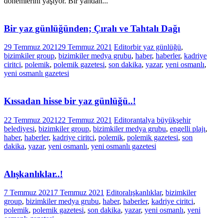
dönemlerini yaşıyor. Bir yandan...
Bir yaz günlüğünden; Çıralı ve Tahtalı Dağı
29 Temmuz 2021
29 Temmuz 2021
Editor
bir yaz günlüğü
,
bizimkiler group
,
bizimkiler medya grubu
,
haber
,
haberler
,
kadriye
ciritci
,
polemik
,
polemik gazetesi
,
son dakika
,
yazar
,
yeni osmanlı
,
yeni osmanlı gazetesi
Kıssadan hisse bir yaz günlüğü..!
22 Temmuz 2021
22 Temmuz 2021
Editor
antalya büyükşehir
belediyesi
,
bizimkiler group
,
bizimkiler medya grubu
,
engelli plajı
,
haber
,
haberler
,
kadriye ciritci
,
polemik
,
polemik gazetesi
,
son
dakika
,
yazar
,
yeni osmanlı
,
yeni osmanlı gazetesi
Alışkanlıklar..!
7 Temmuz 2021
7 Temmuz 2021
Editor
alışkanlıklar
,
bizimkiler
group
,
bizimkiler medya grubu
,
haber
,
haberler
,
kadriye ciritci
,
polemik
,
polemik gazetesi
,
son dakika
,
yazar
,
yeni osmanlı
,
yeni