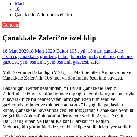
Mart
18
Çanakkale Zaferi’ne özel klip
Gündem
Çanakkale Zaferi’ne özel klip
18 Mart 2020
18 Mart 2020
Editor
105 . yıl
,
18 mart çanakkale
<zaferi
,
çanakkale
,
gündem
,
haber
,
haberler
,
msb
,
polemik
,
polemik
gazetesi
,
yeni osmanlı
,
yeni osmanlı gazetesi
,
zafer
Milli Savunma Bakanlığı (MSB), 18 Mart Şehitleri Anma Günü ve
Çanakkale Zaferi’nin 105’inci yıl dönümüne özel klip paylaştı.
Bakanlığın Twitter hesabından, “18 Mart Çanakkale Deniz
Zaferi’nin 105’nci yıl dönümünde toprağın her bir karışını kanlarıyla
sulayarak bize bu cennet vatanı armağan eden tüm şehit ve
gazilerimizi rahmet ve minnetle anıyoruz” başlığı ile paylaşılan
klipte, Çanakkale Savaşı’nda çekilen fotoğraflar, Çanakkale Şehitliği
ve Şehitler Abidesi’nin görüntülerine yer verildi. Ayrıca, Zeytin
Dalı, Barış Pınarı ve Bahar Kalkanı Harekatı’na katılan
Mehmetçiğin görüntüleri de yer aldı. Klipte şu ifadelere yer verildi: