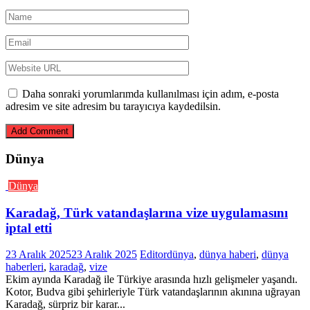
Daha sonraki yorumlarımda kullanılması için adım, e-posta
adresim ve site adresim bu tarayıcıya kaydedilsin.
Dünya
Dünya
Karadağ, Türk vatandaşlarına vize uygulamasını
iptal etti
23 Aralık 2025
23 Aralık 2025
Editor
dünya
,
dünya haberi
,
dünya
haberleri
,
karadağ
,
vize
Ekim ayında Karadağ ile Türkiye arasında hızlı gelişmeler yaşandı.
Kotor, Budva gibi şehirleriyle Türk vatandaşlarının akınına uğrayan
Karadağ, sürpriz bir karar...