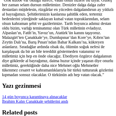
“Gök kubbe var olduğu sürece, vatan olsun bizlere bu diyar. Güneş
her zaman selam dursun milletimize. Denizler dalga dalga zafer
destanları müjdelesin, rüzgârlar en yüceden dalgalandırsın ay yıldızlı
al bayrağımızı. Şehitlerimizin kanlarına şahitlik eden, tertemiz
bedenlerini yüreğinde saklayan kutsal vatan topraklarından, selam
olsun kahraman şehit ve gazilerimize. Tarih boyunca adımız destan
oldu bizim, varlığı teminatımız olan Türk milletinin evladıyız.
Alpaslan’ın, Fatih’in, Yavuz’un, Atatürk’ün kanını taşıyoruz.
Malazgirt’ten Çanakkale’ye, Dumlupınar’dan Kore’ye, Kıbrıs’tan
Zeytin Dalı’na, Barış Pınarı’ndan Bahar Kalkanı’na, kükreyen
aslanlarız. Sıradağlar ardında olsak da, ölümün soğuk nefesi ile
karşılaşsak da bir an bile tereddüt göstermeden vatanımız ve
milletimiz için hep en önde olacağız. Ebediyen özgürce dalgalansın
diye göklerde al bayrağımız, daima huzur içinde yaşasın diye onurlu
milletimiz, gerektiğinde daha nice Mehmet oğlu Mehmetler
tükenmez cesaret ve kahramanlıklarıyla bir türkü tutturarak gözlerini
kıpmadan sonsuz olacaklar. O türkünün adı hep vatan olacak.”
Yazı gezinmesi
14 gün boyunca karantinaya alınacaklar
İbrahim Kalın Çanakkale şehitlerini andı
Related posts