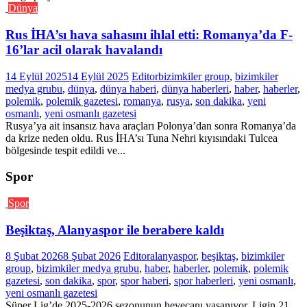
Dünya
Rus İHA’sı hava sahasını ihlal etti: Romanya’da F-
16’lar acil olarak havalandı
14 Eylül 2025
14 Eylül 2025
Editor
bizimkiler group
,
bizimkiler
medya grubu
,
dünya
,
dünya haberi
,
dünya haberleri
,
haber
,
haberler
,
polemik
,
polemik gazetesi
,
romanya
,
rusya
,
son dakika
,
yeni
osmanlı
,
yeni osmanlı gazetesi
Rusya’ya ait insansız hava araçları Polonya’dan sonra Romanya’da
da krize neden oldu. Rus İHA’sı Tuna Nehri kıyısındaki Tulcea
bölgesinde tespit edildi ve...
Spor
Spor
Beşiktaş, Alanyaspor ile berabere kaldı
8 Şubat 2026
8 Şubat 2026
Editor
alanyaspor
,
beşiktaş
,
bizimkiler
group
,
bizimkiler medya grubu
,
haber
,
haberler
,
polemik
,
polemik
gazetesi
,
son dakika
,
spor
,
spor haberi
,
spor haberleri
,
yeni osmanlı
,
yeni osmanlı gazetesi
Süper Lig’de 2025-2026 sezonunun heyecanı yaşanıyor. Ligin 21.