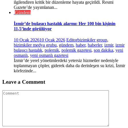
ilgilendiren kritik bir düzenleme hayata geçirildi. Resmi
Gazete’de yayımlanan...
Gündem
İzmir’de bulaşıcı hastalık alarmı: Her 100 bin kişinin
11,5’inde görülüyor
10 Ocak 2026
10 Ocak 2026
Editor
bizimkiler group
,
bizimkiler medya grubu
,
gündem
,
haber
,
haberler
,
izmir
,
izmir
bulaşıcı hastalık
,
polemik
,
polemik gazetesi
,
son dakika
,
yeni
osmanlı
,
yeni osmanlı gazetesi
İzmir’de yerel yönetimlerdeki yetersiz hizmetler nedeniyle
toplanmayan çöpler, giderek daha da derinleşen su krizi, İzmir
körfezinde...
Leave a Comment