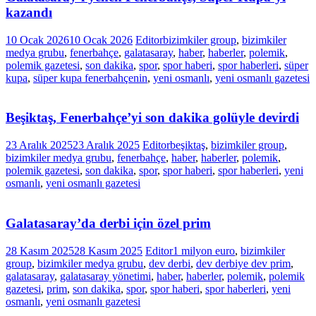
kazandı
10 Ocak 2026
10 Ocak 2026
Editor
bizimkiler group
,
bizimkiler
medya grubu
,
fenerbahçe
,
galatasaray
,
haber
,
haberler
,
polemik
,
polemik gazetesi
,
son dakika
,
spor
,
spor haberi
,
spor haberleri
,
süper
kupa
,
süper kupa fenerbahçenin
,
yeni osmanlı
,
yeni osmanlı gazetesi
Beşiktaş, Fenerbahçe’yi son dakika golüyle devirdi
23 Aralık 2025
23 Aralık 2025
Editor
beşiktaş
,
bizimkiler group
,
bizimkiler medya grubu
,
fenerbahçe
,
haber
,
haberler
,
polemik
,
polemik gazetesi
,
son dakika
,
spor
,
spor haberi
,
spor haberleri
,
yeni
osmanlı
,
yeni osmanlı gazetesi
Galatasaray’da derbi için özel prim
28 Kasım 2025
28 Kasım 2025
Editor
1 milyon euro
,
bizimkiler
group
,
bizimkiler medya grubu
,
dev derbi
,
dev derbiye dev prim
,
galatasaray
,
galatasaray yönetimi
,
haber
,
haberler
,
polemik
,
polemik
gazetesi
,
prim
,
son dakika
,
spor
,
spor haberi
,
spor haberleri
,
yeni
osmanlı
,
yeni osmanlı gazetesi