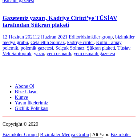
osmanlı gazetesi
Gazetemiz yazarı, Kadriye Ciritci’ye TÜSİAV
tarafından Şükran plaketi
12 Haziran 2021
12 Haziran 2021
Editor
bizimkiler group
,
bizimkiler
medya grubu
,
Celalettin Solmaz
,
kadriye ciritci
,
Kutlu Tamay
,
polemik
,
polemik gazetesi
,
Selçuk Solmaz
,
Şükran plaketi
,
Tüsiav
,
Veli Sarıtoprak
,
yazar
,
yeni osmanlı
,
yeni osmanlı gazetesi
Abone Ol
Bize Ulaşın
Künye
Yayın İlkelerimiz
Gizlilik Politikası
Copyright © 2020
Bizimkiler Group
|
Bizimkiler Medya Grubu
|
Alt Yapı:
Bizimkiler