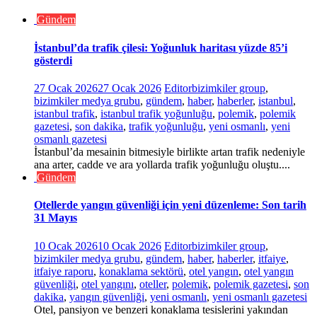
Gündem
İstanbul’da trafik çilesi: Yoğunluk haritası yüzde 85’i
gösterdi
27 Ocak 2026
27 Ocak 2026
Editor
bizimkiler group
,
bizimkiler medya grubu
,
gündem
,
haber
,
haberler
,
istanbul
,
istanbul trafik
,
istanbul trafik yoğunluğu
,
polemik
,
polemik
gazetesi
,
son dakika
,
trafik yoğunluğu
,
yeni osmanlı
,
yeni
osmanlı gazetesi
İstanbul’da mesainin bitmesiyle birlikte artan trafik nedeniyle
ana arter, cadde ve ara yollarda trafik yoğunluğu oluştu....
Gündem
Otellerde yangın güvenliği için yeni düzenleme: Son tarih
31 Mayıs
10 Ocak 2026
10 Ocak 2026
Editor
bizimkiler group
,
bizimkiler medya grubu
,
gündem
,
haber
,
haberler
,
itfaiye
,
itfaiye raporu
,
konaklama sektörü
,
otel yangın
,
otel yangın
güvenliği
,
otel yangını
,
oteller
,
polemik
,
polemik gazetesi
,
son
dakika
,
yangın güvenliği
,
yeni osmanlı
,
yeni osmanlı gazetesi
Otel, pansiyon ve benzeri konaklama tesislerini yakından