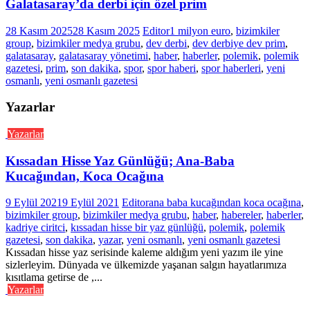
Galatasaray’da derbi için özel prim
28 Kasım 2025
28 Kasım 2025
Editor
1 milyon euro
,
bizimkiler
group
,
bizimkiler medya grubu
,
dev derbi
,
dev derbiye dev prim
,
galatasaray
,
galatasaray yönetimi
,
haber
,
haberler
,
polemik
,
polemik
gazetesi
,
prim
,
son dakika
,
spor
,
spor haberi
,
spor haberleri
,
yeni
osmanlı
,
yeni osmanlı gazetesi
Yazarlar
Yazarlar
Kıssadan Hisse Yaz Günlüğü; Ana-Baba
Kucağından, Koca Ocağına
9 Eylül 2021
9 Eylül 2021
Editor
ana baba kucağından koca ocağına
,
bizimkiler group
,
bizimkiler medya grubu
,
haber
,
habereler
,
haberler
,
kadriye ciritci
,
kıssadan hisse bir yaz günlüğü
,
polemik
,
polemik
gazetesi
,
son dakika
,
yazar
,
yeni osmanlı
,
yeni osmanlı gazetesi
Kıssadan hisse yaz serisinde kaleme aldığım yeni yazım ile yine
sizlerleyim. Dünyada ve ülkemizde yaşanan salgın hayatlarımıza
kısıtlama getirse de ,...
Yazarlar