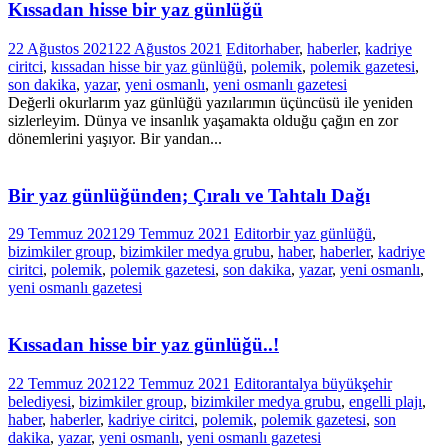
Kıssadan hisse bir yaz günlüğü
22 Ağustos 2021
22 Ağustos 2021
Editor
haber
,
haberler
,
kadriye
ciritci
,
kıssadan hisse bir yaz günlüğü
,
polemik
,
polemik gazetesi
,
son dakika
,
yazar
,
yeni osmanlı
,
yeni osmanlı gazetesi
Değerli okurlarım yaz günlüğü yazılarımın üçüncüsü ile yeniden
sizlerleyim. Dünya ve insanlık yaşamakta olduğu çağın en zor
dönemlerini yaşıyor. Bir yandan...
Bir yaz günlüğünden; Çıralı ve Tahtalı Dağı
29 Temmuz 2021
29 Temmuz 2021
Editor
bir yaz günlüğü
,
bizimkiler group
,
bizimkiler medya grubu
,
haber
,
haberler
,
kadriye
ciritci
,
polemik
,
polemik gazetesi
,
son dakika
,
yazar
,
yeni osmanlı
,
yeni osmanlı gazetesi
Kıssadan hisse bir yaz günlüğü..!
22 Temmuz 2021
22 Temmuz 2021
Editor
antalya büyükşehir
belediyesi
,
bizimkiler group
,
bizimkiler medya grubu
,
engelli plajı
,
haber
,
haberler
,
kadriye ciritci
,
polemik
,
polemik gazetesi
,
son
dakika
,
yazar
,
yeni osmanlı
,
yeni osmanlı gazetesi