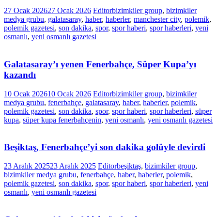
27 Ocak 2026
27 Ocak 2026
Editor
bizimkiler group
,
bizimkiler
medya grubu
,
galatasaray
,
haber
,
haberler
,
manchester city
,
polemik
,
polemik gazetesi
,
son dakika
,
spor
,
spor haberi
,
spor haberleri
,
yeni
osmanlı
,
yeni osmanlı gazetesi
Galatasaray’ı yenen Fenerbahçe, Süper Kupa’yı
kazandı
10 Ocak 2026
10 Ocak 2026
Editor
bizimkiler group
,
bizimkiler
medya grubu
,
fenerbahçe
,
galatasaray
,
haber
,
haberler
,
polemik
,
polemik gazetesi
,
son dakika
,
spor
,
spor haberi
,
spor haberleri
,
süper
kupa
,
süper kupa fenerbahçenin
,
yeni osmanlı
,
yeni osmanlı gazetesi
Beşiktaş, Fenerbahçe’yi son dakika golüyle devirdi
23 Aralık 2025
23 Aralık 2025
Editor
beşiktaş
,
bizimkiler group
,
bizimkiler medya grubu
,
fenerbahçe
,
haber
,
haberler
,
polemik
,
polemik gazetesi
,
son dakika
,
spor
,
spor haberi
,
spor haberleri
,
yeni
osmanlı
,
yeni osmanlı gazetesi