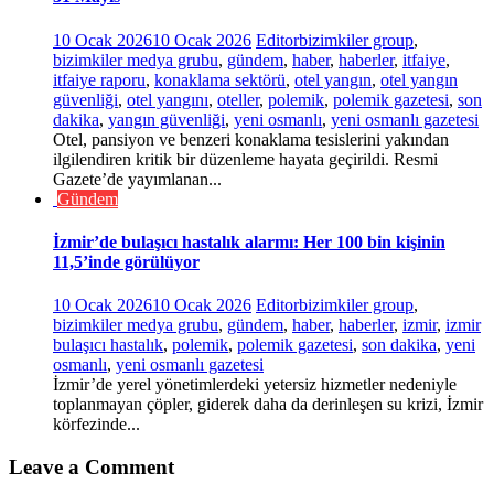
10 Ocak 2026
10 Ocak 2026
Editor
bizimkiler group
,
bizimkiler medya grubu
,
gündem
,
haber
,
haberler
,
itfaiye
,
itfaiye raporu
,
konaklama sektörü
,
otel yangın
,
otel yangın
güvenliği
,
otel yangını
,
oteller
,
polemik
,
polemik gazetesi
,
son
dakika
,
yangın güvenliği
,
yeni osmanlı
,
yeni osmanlı gazetesi
Otel, pansiyon ve benzeri konaklama tesislerini yakından
ilgilendiren kritik bir düzenleme hayata geçirildi. Resmi
Gazete’de yayımlanan...
Gündem
İzmir’de bulaşıcı hastalık alarmı: Her 100 bin kişinin
11,5’inde görülüyor
10 Ocak 2026
10 Ocak 2026
Editor
bizimkiler group
,
bizimkiler medya grubu
,
gündem
,
haber
,
haberler
,
izmir
,
izmir
bulaşıcı hastalık
,
polemik
,
polemik gazetesi
,
son dakika
,
yeni
osmanlı
,
yeni osmanlı gazetesi
İzmir’de yerel yönetimlerdeki yetersiz hizmetler nedeniyle
toplanmayan çöpler, giderek daha da derinleşen su krizi, İzmir
körfezinde...
Leave a Comment