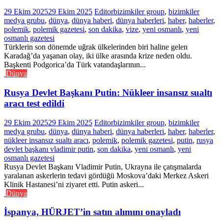
29 Ekim 2025
29 Ekim 2025
Editor
bizimkiler group
,
bizimkiler
medya grubu
,
dünya
,
dünya haberi
,
dünya haberleri
,
haber
,
haberler
,
polemik
,
polemik gazetesi
,
son dakika
,
vize
,
yeni osmanlı
,
yeni
osmanlı gazetesi
Türklerin son dönemde uğrak ülkelerinden biri haline gelen
Karadağ’da yaşanan olay, iki ülke arasında krize neden oldu.
Başkenti Podgorica’da Türk vatandaşlarının...
Dünya
Rusya Devlet Başkanı Putin: Nükleer insansız sualtı
aracı test edildi
29 Ekim 2025
29 Ekim 2025
Editor
bizimkiler group
,
bizimkiler
medya grubu
,
dünya
,
dünya haberi
,
dünya haberleri
,
haber
,
haberler
,
nükleer insansız sualtı aracı
,
polemik
,
polemik gazetesi
,
putin
,
rusya
devlet başkanı vladimir putin
,
son dakika
,
yeni osmanlı
,
yeni
osmanlı gazetesi
Rusya Devlet Başkanı Vladimir Putin, Ukrayna ile çatışmalarda
yaralanan askerlerin tedavi gördüğü Moskova’daki Merkez Askeri
Klinik Hastanesi’ni ziyaret etti. Putin askeri...
Dünya
İspanya, HÜRJET’in satın alımını onayladı