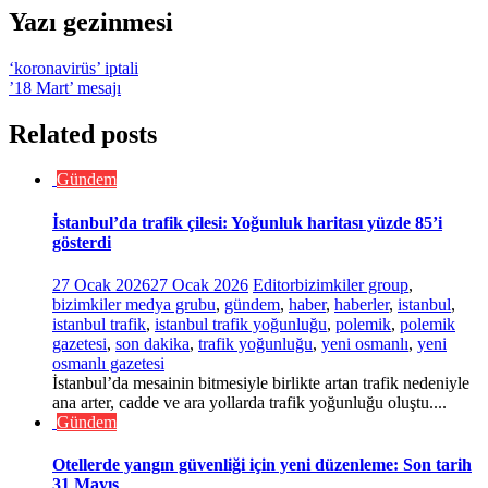
Yazı gezinmesi
‘koronavirüs’ iptali
’18 Mart’ mesajı
Related posts
Gündem
İstanbul’da trafik çilesi: Yoğunluk haritası yüzde 85’i
gösterdi
27 Ocak 2026
27 Ocak 2026
Editor
bizimkiler group
,
bizimkiler medya grubu
,
gündem
,
haber
,
haberler
,
istanbul
,
istanbul trafik
,
istanbul trafik yoğunluğu
,
polemik
,
polemik
gazetesi
,
son dakika
,
trafik yoğunluğu
,
yeni osmanlı
,
yeni
osmanlı gazetesi
İstanbul’da mesainin bitmesiyle birlikte artan trafik nedeniyle
ana arter, cadde ve ara yollarda trafik yoğunluğu oluştu....
Gündem
Otellerde yangın güvenliği için yeni düzenleme: Son tarih
31 Mayıs