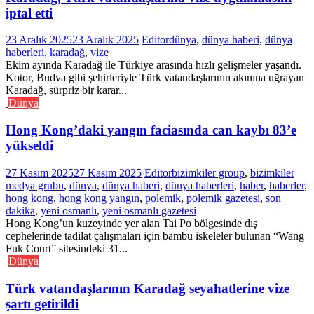
iptal etti
23 Aralık 2025
23 Aralık 2025
Editor
dünya
,
dünya haberi
,
dünya
haberleri
,
karadağ
,
vize
Ekim ayında Karadağ ile Türkiye arasında hızlı gelişmeler yaşandı.
Kotor, Budva gibi şehirleriyle Türk vatandaşlarının akınına uğrayan
Karadağ, sürpriz bir karar...
Dünya
Hong Kong’daki yangın faciasında can kaybı 83’e
yükseldi
27 Kasım 2025
27 Kasım 2025
Editor
bizimkiler group
,
bizimkiler
medya grubu
,
dünya
,
dünya haberi
,
dünya haberleri
,
haber
,
haberler
,
hong kong
,
hong kong yangın
,
polemik
,
polemik gazetesi
,
son
dakika
,
yeni osmanlı
,
yeni osmanlı gazetesi
Hong Kong’un kuzeyinde yer alan Tai Po bölgesinde dış
cephelerinde tadilat çalışmaları için bambu iskeleler bulunan “Wang
Fuk Court” sitesindeki 31...
Dünya
Türk vatandaşlarının Karadağ seyahatlerine vize
şartı getirildi