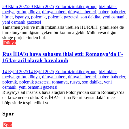
29 Ekim 2025
29 Ekim 2025
Editor
bizimkiler group
,
bizimkiler
medya grubu
,
dünya
,
dünya haberi
,
dünya haberleri
,
haber
,
haberler
,
hürjet
,
ispanya
,
polemik
,
polemik gazetesi
,
son dakika
,
yeni osmanlı
,
yeni osmanlı gazetesi
Tamamen yerli ve milli imkanlarla üretilen HÜRJET, şimdilerde de
tüm dünyanın ilgisini çeken bir konuma geldi. Milli havacılığın
simge projelerinden biri...
Dünya
Rus İHA’sı hava sahasını ihlal etti: Romanya’da F-
16’lar acil olarak havalandı
14 Eylül 2025
14 Eylül 2025
Editor
bizimkiler group
,
bizimkiler
medya grubu
,
dünya
,
dünya haberi
,
dünya haberleri
,
haber
,
haberler
,
polemik
,
polemik gazetesi
,
romanya
,
rusya
,
son dakika
,
yeni
osmanlı
,
yeni osmanlı gazetesi
Rusya’ya ait insansız hava araçları Polonya’dan sonra Romanya’da
da krize neden oldu. Rus İHA’sı Tuna Nehri kıyısındaki Tulcea
bölgesinde tespit edildi ve...
Spor
Spor