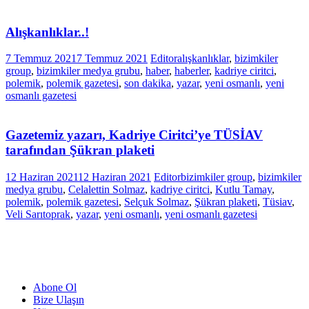
Alışkanlıklar..!
7 Temmuz 2021
7 Temmuz 2021
Editor
alışkanlıklar
,
bizimkiler
group
,
bizimkiler medya grubu
,
haber
,
haberler
,
kadriye ciritci
,
polemik
,
polemik gazetesi
,
son dakika
,
yazar
,
yeni osmanlı
,
yeni
osmanlı gazetesi
Gazetemiz yazarı, Kadriye Ciritci’ye TÜSİAV
tarafından Şükran plaketi
12 Haziran 2021
12 Haziran 2021
Editor
bizimkiler group
,
bizimkiler
medya grubu
,
Celalettin Solmaz
,
kadriye ciritci
,
Kutlu Tamay
,
polemik
,
polemik gazetesi
,
Selçuk Solmaz
,
Şükran plaketi
,
Tüsiav
,
Veli Sarıtoprak
,
yazar
,
yeni osmanlı
,
yeni osmanlı gazetesi
Abone Ol
Bize Ulaşın