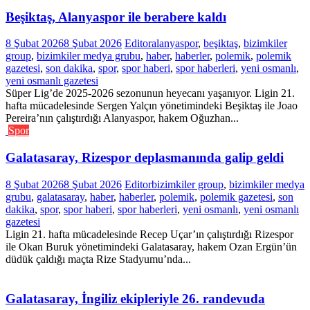
Beşiktaş, Alanyaspor ile berabere kaldı
8 Şubat 2026
8 Şubat 2026
Editor
alanyaspor
,
beşiktaş
,
bizimkiler
group
,
bizimkiler medya grubu
,
haber
,
haberler
,
polemik
,
polemik
gazetesi
,
son dakika
,
spor
,
spor haberi
,
spor haberleri
,
yeni osmanlı
,
yeni osmanlı gazetesi
Süper Lig’de 2025-2026 sezonunun heyecanı yaşanıyor. Ligin 21.
hafta mücadelesinde Sergen Yalçın yönetimindeki Beşiktaş ile Joao
Pereira’nın çalıştırdığı Alanyaspor, hakem Oğuzhan...
Spor
Galatasaray, Rizespor deplasmanında galip geldi
8 Şubat 2026
8 Şubat 2026
Editor
bizimkiler group
,
bizimkiler medya
grubu
,
galatasaray
,
haber
,
haberler
,
polemik
,
polemik gazetesi
,
son
dakika
,
spor
,
spor haberi
,
spor haberleri
,
yeni osmanlı
,
yeni osmanlı
gazetesi
Ligin 21. hafta mücadelesinde Recep Uçar’ın çalıştırdığı Rizespor
ile Okan Buruk yönetimindeki Galatasaray, hakem Ozan Ergün’ün
düdük çaldığı maçta Rize Stadyumu’nda...
Galatasaray, İngiliz ekipleriyle 26. randevuda