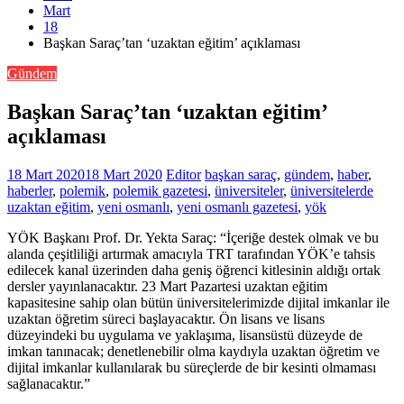
Mart
18
Başkan Saraç’tan ‘uzaktan eğitim’ açıklaması
Gündem
Başkan Saraç’tan ‘uzaktan eğitim’
açıklaması
18 Mart 2020
18 Mart 2020
Editor
başkan saraç
,
gündem
,
haber
,
haberler
,
polemik
,
polemik gazetesi
,
üniversiteler
,
üniversitelerde
uzaktan eğitim
,
yeni osmanlı
,
yeni osmanlı gazetesi
,
yök
YÖK Başkanı Prof. Dr. Yekta Saraç: “İçeriğe destek olmak ve bu
alanda çeşitliliği artırmak amacıyla TRT tarafından YÖK’e tahsis
edilecek kanal üzerinden daha geniş öğrenci kitlesinin aldığı ortak
dersler yayınlanacaktır. 23 Mart Pazartesi uzaktan eğitim
kapasitesine sahip olan bütün üniversitelerimizde dijital imkanlar ile
uzaktan öğretim süreci başlayacaktır. Ön lisans ve lisans
düzeyindeki bu uygulama ve yaklaşıma, lisansüstü düzeyde de
imkan tanınacak; denetlenebilir olma kaydıyla uzaktan öğretim ve
dijital imkanlar kullanılarak bu süreçlerde de bir kesinti olmaması
sağlanacaktır.”