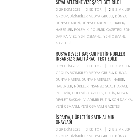
SEYAHATLERINE VIZE ŞARTI GETIRILDI
29 EKIM 2025
EDITOR
BIZIMKILER
GROUP
,
BIZIMKILER MEDYA GRUBU
,
DÜNYA
,
DÜNYA HABERI
,
DÜNYA HABERLERI
,
HABER
,
HABERLER
,
POLEMIK
,
POLEMIK GAZETESI
,
SON
DAKIKA
,
VIZE
,
YENI OSMANLI
,
YENI OSMANLI
GAZETESI
RUSYA DEVLET BAŞKANI PUTIN: NÜKLEER
INSANSIZ SUALTI ARACI TEST EDILDI
29 EKIM 2025
EDITOR
BIZIMKILER
GROUP
,
BIZIMKILER MEDYA GRUBU
,
DÜNYA
,
DÜNYA HABERI
,
DÜNYA HABERLERI
,
HABER
,
HABERLER
,
NÜKLEER INSANSIZ SUALTI ARACI
,
POLEMIK
,
POLEMIK GAZETESI
,
PUTIN
,
RUSYA
DEVLET BAŞKANI VLADIMIR PUTIN
,
SON DAKIKA
,
YENI OSMANLI
,
YENI OSMANLI GAZETESI
İSPANYA, HÜRJET’IN SATIN ALIMINI
ONAYLADI
29 EKIM 2025
EDITOR
BIZIMKILER
GROUP
,
BIZIMKILER MEDYA GRUBU
,
DÜNYA
,