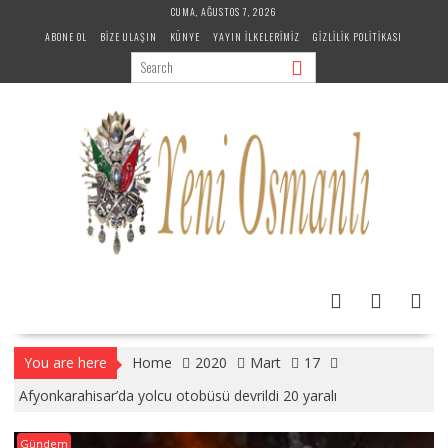
Skip
CUMA, AĞUSTOS 7, 2026
to
ABONE OL
BIZE ULAŞIN
KÜNYE
YAYIN İLKELERIMIZ
GIZLILIK POLITIKASI
content
You are here
Home
2020
Mart
17
Afyonkarahisar’da yolcu otobüsü devrildi 20 yaralı
Gündem