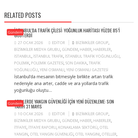
RELATED POSTS
İSTANBUL’DA TRAFIK ÇILESI: YOĞUNLUK HARITASI YÜZDE 85’I
Gündem
GÖSTERDI
27 OCAK 2026
EDITOR
BIZIMKILER GROUP
,
BIZIMKILER MEDYA GRUBU
,
GÜNDEM
,
HABER
,
HABERLER
,
ISTANBUL
,
ISTANBUL TRAFIK
,
ISTANBUL TRAFIK YOĞUNLUĞU
,
POLEMIK
,
POLEMIK GAZETESI
,
SON DAKIKA
,
TRAFIK
YOĞUNLUĞU
,
YENI OSMANLI
,
YENI OSMANLI GAZETESI
İstanbul’da mesainin bitmesiyle birlikte artan trafik
nedeniyle ana arter, cadde ve ara yollarda trafik
yoğunluğu oluştu....
OTELLERDE YANGIN GÜVENLIĞI IÇIN YENI DÜZENLEME: SON
Gündem
TARIH 31 MAYIS
10 OCAK 2026
EDITOR
BIZIMKILER GROUP
,
BIZIMKILER MEDYA GRUBU
,
GÜNDEM
,
HABER
,
HABERLER
,
ITFAIYE
,
ITFAIYE RAPORU
,
KONAKLAMA SEKTÖRÜ
,
OTEL
YANGIN
,
OTEL YANGIN GÜVENLIĞI
,
OTEL YANGINI
,
OTELLER
,