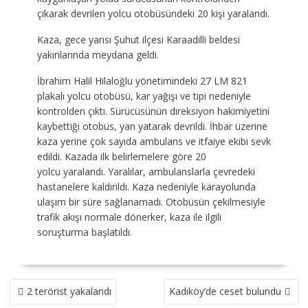
çıkarak devrilen yolcu otobüsündeki 20 kişi yaralandı.
Kaza, gece yarısı Şuhut ilçesi Karaadilli beldesi
yakınlarında meydana geldi.
İbrahim Halil Hilaloğlu yönetimindeki 27 LM 821
plakalı yolcu otobüsü, kar yağışı ve tipi nedeniyle
kontrolden çıktı. Sürücüsünün direksiyon hakimiyetini
kaybettiği otobüs, yan yatarak devrildi. İhbar üzerine
kaza yerine çok sayıda ambulans ve itfaiye ekibi sevk
edildi. Kazada ilk belirlemelere göre 20
yolcu yaralandı. Yaralılar, ambulanslarla çevredeki
hastanelere kaldırıldı. Kaza nedeniyle karayolunda
ulaşım bir süre sağlanamadı. Otobüsün çekilmesiyle
trafik akışı normale dönerker, kaza ile ilgili
soruşturma başlatıldı.
YAZI
2 terörist yakalandı
Kadıköy’de ceset bulundu
GEZINMESI