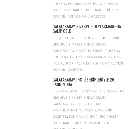
POLEMIK
,
POLEMIK GAZETESI
,
SON DAKIKA
,
SPOR
,
SPOR HABERI
,
SPOR HABERLERI
,
YENI
OSMANLI
,
YENI OSMANLI GAZETESI
GALATASARAY, RIZESPOR DEPLASMANINDA
GALIP GELDI
8 ŞUBAT 2026
EDITOR
BIZIMKILER
GROUP
,
BIZIMKILER MEDYA GRUBU
,
GALATASARAY
,
HABER
,
HABERLER
,
POLEMIK
,
POLEMIK GAZETESI
,
SON DAKIKA
,
SPOR
,
SPOR
HABERI
,
SPOR HABERLERI
,
YENI OSMANLI
,
YENI
OSMANLI GAZETESI
GALATASARAY, İNGILIZ EKIPLERIYLE 26.
RANDEVUDA
27 OCAK 2026
EDITOR
BIZIMKILER
GROUP
,
BIZIMKILER MEDYA GRUBU
,
GALATASARAY
,
HABER
,
HABERLER
,
MANCHESTER CITY
,
POLEMIK
,
POLEMIK
GAZETESI
,
SON DAKIKA
,
SPOR
,
SPOR HABERI
,
SPOR HABERLERI
,
YENI OSMANLI
,
YENI