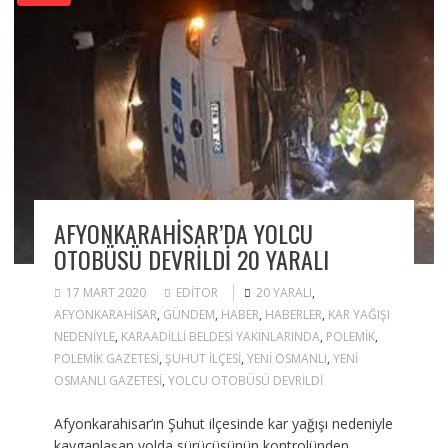
AFYONKARAHISAR’DA YOLCU
OTOBÜSÜ DEVRILDI 20 YARALI
17 MART 2020
EDITOR
20 YARALI
,
AFYONKARAHISAR
,
GÜNDEM
,
HABER
,
HABERLER
,
KAR YAĞIŞI
NEDENIYLE
,
KARAADILLI BELDESI YAKINLARINDA
,
POLEMIK
,
POLEMIK GAZETESI
,
ŞUHUT ILÇESI
,
YENI OSMANLI
,
YENI
OSMANLI GAZETESI
,
YOLCU OTOBÜSÜ DEVRILDI
Afyonkarahisar’ın Şuhut ilçesinde kar yağışı nedeniyle
kayganlaşan yolda sürücüsünün kontrolünden