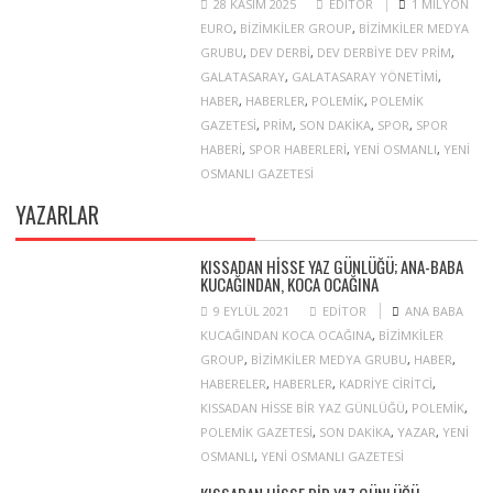
28 KASIM 2025
EDITOR
1 MILYON
EURO
,
BIZIMKILER GROUP
,
BIZIMKILER MEDYA
GRUBU
,
DEV DERBI
,
DEV DERBIYE DEV PRIM
,
GALATASARAY
,
GALATASARAY YÖNETIMI
,
HABER
,
HABERLER
,
POLEMIK
,
POLEMIK
GAZETESI
,
PRIM
,
SON DAKIKA
,
SPOR
,
SPOR
HABERI
,
SPOR HABERLERI
,
YENI OSMANLI
,
YENI
OSMANLI GAZETESI
YAZARLAR
KISSADAN HISSE YAZ GÜNLÜĞÜ; ANA-BABA
KUCAĞINDAN, KOCA OCAĞINA
9 EYLÜL 2021
EDITOR
ANA BABA
KUCAĞINDAN KOCA OCAĞINA
,
BIZIMKILER
GROUP
,
BIZIMKILER MEDYA GRUBU
,
HABER
,
HABERELER
,
HABERLER
,
KADRIYE CIRITCI
,
KISSADAN HISSE BIR YAZ GÜNLÜĞÜ
,
POLEMIK
,
POLEMIK GAZETESI
,
SON DAKIKA
,
YAZAR
,
YENI
OSMANLI
,
YENI OSMANLI GAZETESI