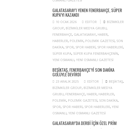
OSMANLI GAZETESI
GALATASARAY’I YENEN FENERBAHÇE, SÜPER
KUPA’YI KAZANDI
10 OCAK 2026
EDITOR
BIZIMKILER
GROUP
,
BIZIMKILER MEDYA GRUBU
,
FENERBAHÇE
,
GALATASARAY
,
HABER
,
HABERLER
,
POLEMIK
,
POLEMIK GAZETESI
,
SON
DAKIKA
,
SPOR
,
SPOR HABERI
,
SPOR HABERLERI
,
SÜPER KUPA
,
SÜPER KUPA FENERBAHÇENIN
,
YENI OSMANLI
,
YENI OSMANLI GAZETESI
BEŞIKTAŞ, FENERBAHÇE’YI SON DAKIKA
GOLÜYLE DEVIRDI
23 ARALIK 2025
EDITOR
BEŞIKTAŞ
,
BIZIMKILER GROUP
,
BIZIMKILER MEDYA
GRUBU
,
FENERBAHÇE
,
HABER
,
HABERLER
,
POLEMIK
,
POLEMIK GAZETESI
,
SON DAKIKA
,
SPOR
,
SPOR HABERI
,
SPOR HABERLERI
,
YENI
OSMANLI
,
YENI OSMANLI GAZETESI
GALATASARAY’DA DERBI IÇIN ÖZEL PRIM