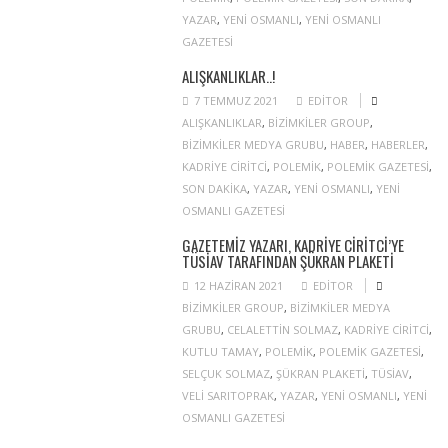
YAZAR
,
YENI OSMANLI
,
YENI OSMANLI
GAZETESI
ALIŞKANLIKLAR..!
7 TEMMUZ 2021
EDITOR
ALIŞKANLIKLAR
,
BIZIMKILER GROUP
,
BIZIMKILER MEDYA GRUBU
,
HABER
,
HABERLER
,
KADRIYE CIRITCI
,
POLEMIK
,
POLEMIK GAZETESI
,
SON DAKIKA
,
YAZAR
,
YENI OSMANLI
,
YENI
OSMANLI GAZETESI
GAZETEMIZ YAZARI, KADRIYE CIRITCI’YE
TÜSİAV TARAFINDAN ŞÜKRAN PLAKETI
12 HAZIRAN 2021
EDITOR
BIZIMKILER GROUP
,
BIZIMKILER MEDYA
GRUBU
,
CELALETTIN SOLMAZ
,
KADRIYE CIRITCI
,
KUTLU TAMAY
,
POLEMIK
,
POLEMIK GAZETESI
,
SELÇUK SOLMAZ
,
ŞÜKRAN PLAKETI
,
TÜSIAV
,
VELI SARITOPRAK
,
YAZAR
,
YENI OSMANLI
,
YENI
OSMANLI GAZETESI