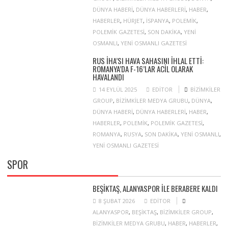
DÜNYA HABERI
,
DÜNYA HABERLERI
,
HABER
,
HABERLER
,
HÜRJET
,
ISPANYA
,
POLEMIK
,
POLEMIK GAZETESI
,
SON DAKIKA
,
YENI
OSMANLI
,
YENI OSMANLI GAZETESI
RUS İHA’SI HAVA SAHASINI IHLAL ETTI:
ROMANYA’DA F-16’LAR ACIL OLARAK
HAVALANDI
14 EYLÜL 2025
EDITOR
BIZIMKILER
GROUP
,
BIZIMKILER MEDYA GRUBU
,
DÜNYA
,
DÜNYA HABERI
,
DÜNYA HABERLERI
,
HABER
,
HABERLER
,
POLEMIK
,
POLEMIK GAZETESI
,
ROMANYA
,
RUSYA
,
SON DAKIKA
,
YENI OSMANLI
,
YENI OSMANLI GAZETESI
SPOR
BEŞIKTAŞ, ALANYASPOR ILE BERABERE KALDI
8 ŞUBAT 2026
EDITOR
ALANYASPOR
,
BEŞIKTAŞ
,
BIZIMKILER GROUP
,
BIZIMKILER MEDYA GRUBU
,
HABER
,
HABERLER
,