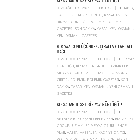
KISSADAN HISSE BIR YAZ GÜNLÜĞÜ
22 AĞUSTOS 2021
EDITOR
HABER
,
HABERLER
,
KADRIYE CIRITCI
,
KISSADAN HISSE
BIR YAZ GÜNLÜĞÜ
,
POLEMIK
,
POLEMIK
GAZETESI
,
SON DAKIKA
,
YAZAR
,
YENI OSMANLI
,
YENI OSMANLI GAZETESI
BIR YAZ GÜNLÜĞÜNDEN; ÇIRALI VE TAHTALI
DAĞI
29 TEMMUZ 2021
EDITOR
BIR YAZ
GÜNLÜĞÜ
,
BIZIMKILER GROUP
,
BIZIMKILER
MEDYA GRUBU
,
HABER
,
HABERLER
,
KADRIYE
CIRITCI
,
POLEMIK
,
POLEMIK GAZETESI
,
SON
DAKIKA
,
YAZAR
,
YENI OSMANLI
,
YENI OSMANLI
GAZETESI
KISSADAN HISSE BIR YAZ GÜNLÜĞÜ..!
22 TEMMUZ 2021
EDITOR
ANTALYA BÜYÜKŞEHIR BELEDIYESI
,
BIZIMKILER
GROUP
,
BIZIMKILER MEDYA GRUBU
,
ENGELLI
PLAJI
,
HABER
,
HABERLER
,
KADRIYE CIRITCI
,
POLEMIK
,
POLEMIK GAZETESI
,
SON DAKIKA
,