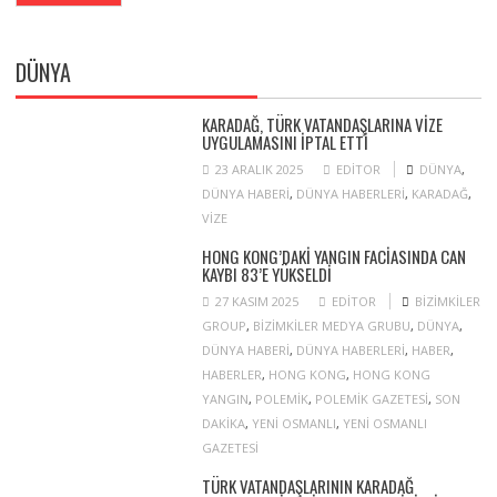
DÜNYA
KARADAĞ, TÜRK VATANDAŞLARINA VIZE
UYGULAMASINI IPTAL ETTI
23 ARALIK 2025
EDITOR
DÜNYA
,
DÜNYA HABERI
,
DÜNYA HABERLERI
,
KARADAĞ
,
VIZE
HONG KONG’DAKI YANGIN FACIASINDA CAN
KAYBI 83’E YÜKSELDI
27 KASIM 2025
EDITOR
BIZIMKILER
GROUP
,
BIZIMKILER MEDYA GRUBU
,
DÜNYA
,
DÜNYA HABERI
,
DÜNYA HABERLERI
,
HABER
,
HABERLER
,
HONG KONG
,
HONG KONG
YANGIN
,
POLEMIK
,
POLEMIK GAZETESI
,
SON
DAKIKA
,
YENI OSMANLI
,
YENI OSMANLI
GAZETESI
TÜRK VATANDAŞLARININ KARADAĞ