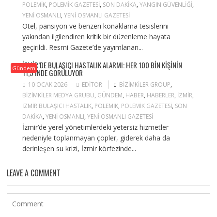
POLEMIK
,
POLEMIK GAZETESI
,
SON DAKIKA
,
YANGIN GÜVENLIĞI
,
YENI OSMANLI
,
YENI OSMANLI GAZETESI
Otel, pansiyon ve benzeri konaklama tesislerini
yakından ilgilendiren kritik bir düzenleme hayata
geçirildi. Resmi Gazete’de yayımlanan...
İZMIR’DE BULAŞICI HASTALIK ALARMI: HER 100 BIN KIŞININ
Gündem
11,5’INDE GÖRÜLÜYOR
10 OCAK 2026
EDITOR
BIZIMKILER GROUP
,
BIZIMKILER MEDYA GRUBU
,
GÜNDEM
,
HABER
,
HABERLER
,
IZMIR
,
IZMIR BULAŞICI HASTALIK
,
POLEMIK
,
POLEMIK GAZETESI
,
SON
DAKIKA
,
YENI OSMANLI
,
YENI OSMANLI GAZETESI
İzmir’de yerel yönetimlerdeki yetersiz hizmetler
nedeniyle toplanmayan çöpler, giderek daha da
derinleşen su krizi, İzmir körfezinde...
LEAVE A COMMENT