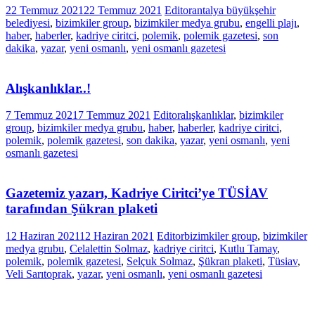
22 Temmuz 2021
22 Temmuz 2021
Editor
antalya büyükşehir
belediyesi
,
bizimkiler group
,
bizimkiler medya grubu
,
engelli plajı
,
haber
,
haberler
,
kadriye ciritci
,
polemik
,
polemik gazetesi
,
son
dakika
,
yazar
,
yeni osmanlı
,
yeni osmanlı gazetesi
Alışkanlıklar..!
7 Temmuz 2021
7 Temmuz 2021
Editor
alışkanlıklar
,
bizimkiler
group
,
bizimkiler medya grubu
,
haber
,
haberler
,
kadriye ciritci
,
polemik
,
polemik gazetesi
,
son dakika
,
yazar
,
yeni osmanlı
,
yeni
osmanlı gazetesi
Gazetemiz yazarı, Kadriye Ciritci’ye TÜSİAV
tarafından Şükran plaketi
12 Haziran 2021
12 Haziran 2021
Editor
bizimkiler group
,
bizimkiler
medya grubu
,
Celalettin Solmaz
,
kadriye ciritci
,
Kutlu Tamay
,
polemik
,
polemik gazetesi
,
Selçuk Solmaz
,
Şükran plaketi
,
Tüsiav
,
Veli Sarıtoprak
,
yazar
,
yeni osmanlı
,
yeni osmanlı gazetesi