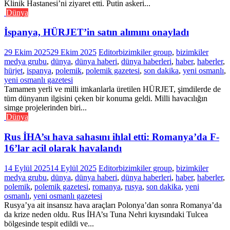
Klinik Hastanesi’ni ziyaret etti. Putin askeri...
Dünya
İspanya, HÜRJET’in satın alımını onayladı
29 Ekim 2025
29 Ekim 2025
Editor
bizimkiler group
,
bizimkiler
medya grubu
,
dünya
,
dünya haberi
,
dünya haberleri
,
haber
,
haberler
,
hürjet
,
ispanya
,
polemik
,
polemik gazetesi
,
son dakika
,
yeni osmanlı
,
yeni osmanlı gazetesi
Tamamen yerli ve milli imkanlarla üretilen HÜRJET, şimdilerde de
tüm dünyanın ilgisini çeken bir konuma geldi. Milli havacılığın
simge projelerinden biri...
Dünya
Rus İHA’sı hava sahasını ihlal etti: Romanya’da F-
16’lar acil olarak havalandı
14 Eylül 2025
14 Eylül 2025
Editor
bizimkiler group
,
bizimkiler
medya grubu
,
dünya
,
dünya haberi
,
dünya haberleri
,
haber
,
haberler
,
polemik
,
polemik gazetesi
,
romanya
,
rusya
,
son dakika
,
yeni
osmanlı
,
yeni osmanlı gazetesi
Rusya’ya ait insansız hava araçları Polonya’dan sonra Romanya’da
da krize neden oldu. Rus İHA’sı Tuna Nehri kıyısındaki Tulcea
bölgesinde tespit edildi ve...