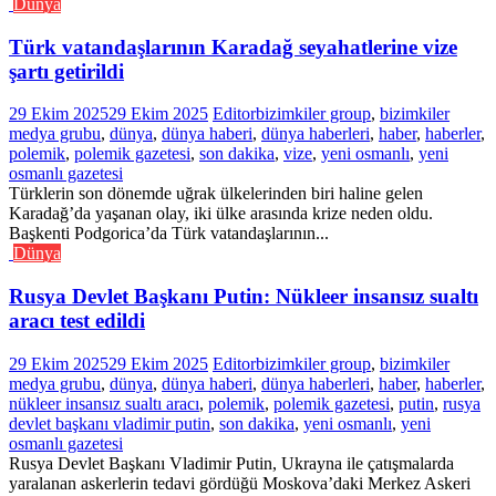
Dünya
Türk vatandaşlarının Karadağ seyahatlerine vize
şartı getirildi
29 Ekim 2025
29 Ekim 2025
Editor
bizimkiler group
,
bizimkiler
medya grubu
,
dünya
,
dünya haberi
,
dünya haberleri
,
haber
,
haberler
,
polemik
,
polemik gazetesi
,
son dakika
,
vize
,
yeni osmanlı
,
yeni
osmanlı gazetesi
Türklerin son dönemde uğrak ülkelerinden biri haline gelen
Karadağ’da yaşanan olay, iki ülke arasında krize neden oldu.
Başkenti Podgorica’da Türk vatandaşlarının...
Dünya
Rusya Devlet Başkanı Putin: Nükleer insansız sualtı
aracı test edildi
29 Ekim 2025
29 Ekim 2025
Editor
bizimkiler group
,
bizimkiler
medya grubu
,
dünya
,
dünya haberi
,
dünya haberleri
,
haber
,
haberler
,
nükleer insansız sualtı aracı
,
polemik
,
polemik gazetesi
,
putin
,
rusya
devlet başkanı vladimir putin
,
son dakika
,
yeni osmanlı
,
yeni
osmanlı gazetesi
Rusya Devlet Başkanı Vladimir Putin, Ukrayna ile çatışmalarda
yaralanan askerlerin tedavi gördüğü Moskova’daki Merkez Askeri