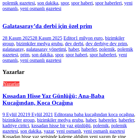
polemik gazetesi
,
son dakika
,
spor
,
spor haberi
,
spor haberleri
,
yeni
osmanlı
,
yeni osmanlı gazetesi
Galatasaray’da derbi için özel prim
28 Kasım 2025
28 Kasım 2025
Editor
1 milyon euro
,
bizimkiler
group
,
bizimkiler medya grubu
,
dev derbi
,
dev derbiye dev prim
,
galatasaray
,
galatasaray yönetimi
,
haber
,
haberler
,
polemik
,
polemik
gazetesi
,
prim
,
son dakika
,
spor
,
spor haberi
,
spor haberleri
,
yeni
osmanlı
,
yeni osmanlı gazetesi
Yazarlar
Yazarlar
Kıssadan Hisse Yaz Günlüğü; Ana-Baba
Kucağından, Koca Ocağına
9 Eylül 2021
9 Eylül 2021
Editor
ana baba kucağından koca ocağına
,
bizimkiler group
,
bizimkiler medya grubu
,
haber
,
habereler
,
haberler
,
kadriye ciritci
,
kıssadan hisse bir yaz günlüğü
,
polemik
,
polemik
gazetesi
,
son dakika
,
yazar
,
yeni osmanlı
,
yeni osmanlı gazetesi
Kıssadan hisse yaz serisinde kaleme aldığım yeni yazım ile yine