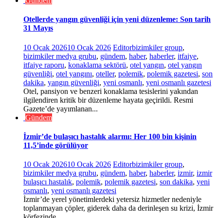
Gündem
Otellerde yangın güvenliği için yeni düzenleme: Son tarih
31 Mayıs
10 Ocak 2026
10 Ocak 2026
Editor
bizimkiler group
,
bizimkiler medya grubu
,
gündem
,
haber
,
haberler
,
itfaiye
,
itfaiye raporu
,
konaklama sektörü
,
otel yangın
,
otel yangın
güvenliği
,
otel yangını
,
oteller
,
polemik
,
polemik gazetesi
,
son
dakika
,
yangın güvenliği
,
yeni osmanlı
,
yeni osmanlı gazetesi
Otel, pansiyon ve benzeri konaklama tesislerini yakından
ilgilendiren kritik bir düzenleme hayata geçirildi. Resmi
Gazete’de yayımlanan...
Gündem
İzmir’de bulaşıcı hastalık alarmı: Her 100 bin kişinin
11,5’inde görülüyor
10 Ocak 2026
10 Ocak 2026
Editor
bizimkiler group
,
bizimkiler medya grubu
,
gündem
,
haber
,
haberler
,
izmir
,
izmir
bulaşıcı hastalık
,
polemik
,
polemik gazetesi
,
son dakika
,
yeni
osmanlı
,
yeni osmanlı gazetesi
İzmir’de yerel yönetimlerdeki yetersiz hizmetler nedeniyle
toplanmayan çöpler, giderek daha da derinleşen su krizi, İzmir
körfezinde...