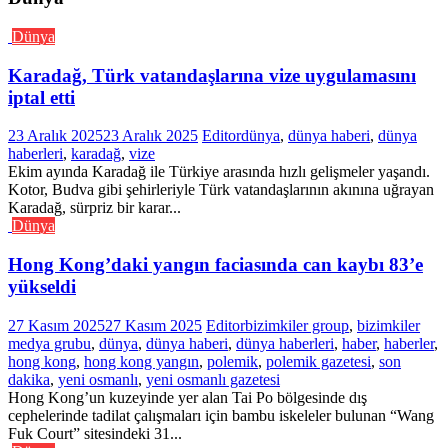
Dünya
Karadağ, Türk vatandaşlarına vize uygulamasını
iptal etti
23 Aralık 2025
23 Aralık 2025
Editor
dünya
,
dünya haberi
,
dünya
haberleri
,
karadağ
,
vize
Ekim ayında Karadağ ile Türkiye arasında hızlı gelişmeler yaşandı.
Kotor, Budva gibi şehirleriyle Türk vatandaşlarının akınına uğrayan
Karadağ, sürpriz bir karar...
Dünya
Hong Kong’daki yangın faciasında can kaybı 83’e
yükseldi
27 Kasım 2025
27 Kasım 2025
Editor
bizimkiler group
,
bizimkiler
medya grubu
,
dünya
,
dünya haberi
,
dünya haberleri
,
haber
,
haberler
,
hong kong
,
hong kong yangın
,
polemik
,
polemik gazetesi
,
son
dakika
,
yeni osmanlı
,
yeni osmanlı gazetesi
Hong Kong’un kuzeyinde yer alan Tai Po bölgesinde dış
cephelerinde tadilat çalışmaları için bambu iskeleler bulunan “Wang
Fuk Court” sitesindeki 31...