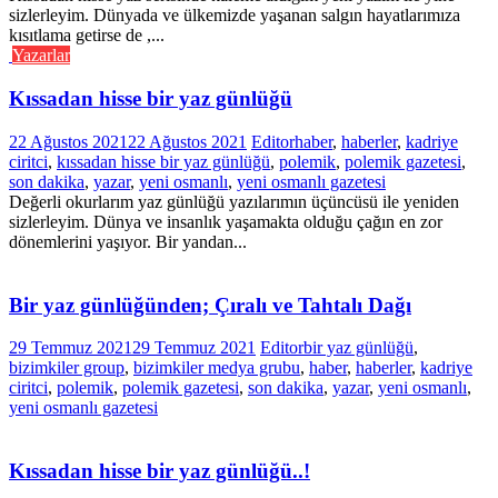
sizlerleyim. Dünyada ve ülkemizde yaşanan salgın hayatlarımıza
kısıtlama getirse de ,...
Yazarlar
Kıssadan hisse bir yaz günlüğü
22 Ağustos 2021
22 Ağustos 2021
Editor
haber
,
haberler
,
kadriye
ciritci
,
kıssadan hisse bir yaz günlüğü
,
polemik
,
polemik gazetesi
,
son dakika
,
yazar
,
yeni osmanlı
,
yeni osmanlı gazetesi
Değerli okurlarım yaz günlüğü yazılarımın üçüncüsü ile yeniden
sizlerleyim. Dünya ve insanlık yaşamakta olduğu çağın en zor
dönemlerini yaşıyor. Bir yandan...
Bir yaz günlüğünden; Çıralı ve Tahtalı Dağı
29 Temmuz 2021
29 Temmuz 2021
Editor
bir yaz günlüğü
,
bizimkiler group
,
bizimkiler medya grubu
,
haber
,
haberler
,
kadriye
ciritci
,
polemik
,
polemik gazetesi
,
son dakika
,
yazar
,
yeni osmanlı
,
yeni osmanlı gazetesi
Kıssadan hisse bir yaz günlüğü..!