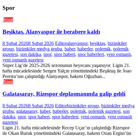
Spor
Spor
Beşiktaş, Alanyaspor ile berabere kaldı
8 Şubat 2026
8 Şubat 2026
Editor
alanyaspor
,
beşiktaş
,
bizimkiler
group
,
bizimkiler medya grubu
,
haber
,
haberler
,
polemik
,
polemik
gazetesi
,
son dakika
,
spor
,
spor haberi
,
spor haberleri
,
yeni osmanlı
,
yeni osmanlı gazetesi
Süper Lig’de 2025-2026 sezonunun heyecanı yaşanıyor. Ligin 21.
hafta mücadelesinde Sergen Yalçın yönetimindeki Beşiktaş ile Joao
Pereira’nın çalıştırdığı Alanyaspor, hakem Oğuzhan...
Spor
Galatasaray, Rizespor deplasmanında galip geldi
8 Şubat 2026
8 Şubat 2026
Editor
bizimkiler group
,
bizimkiler medya
grubu
,
galatasaray
,
haber
,
haberler
,
polemik
,
polemik gazetesi
,
son
dakika
,
spor
,
spor haberi
,
spor haberleri
,
yeni osmanlı
,
yeni osmanlı
gazetesi
Ligin 21. hafta mücadelesinde Recep Uçar’ın çalıştırdığı Rizespor
ile Okan Buruk yönetimindeki Galatasaray, hakem Ozan Ergün’ün