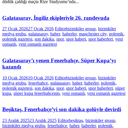
düdük çaldığı maçta Rize Stadyumu’nda...
Galatasaray, İngiliz ekipleriyle 26. randevuda
27 Ocak 2026
27 Ocak 2026
Editor
bizimkiler group
,
bizimkiler
medya grubu
,
galatasaray
,
haber
,
haberler
,
manchester city
,
polemik
,
polemik gazetesi
,
son dakika
,
spor
,
spor haberi
,
spor haberleri
,
yeni
osmanlı
,
yeni osmanlı gazetesi
Galatasaray’ı yenen Fenerbahçe, Süper Kupa’yı
kazandı
10 Ocak 2026
10 Ocak 2026
Editor
bizimkiler group
,
bizimkiler
medya grubu
,
fenerbahçe
,
galatasaray
,
haber
,
haberler
,
polemik
,
polemik gazetesi
,
son dakika
,
spor
,
spor haberi
,
spor haberleri
,
süper
kupa
,
süper kupa fenerbahçenin
,
yeni osmanlı
,
yeni osmanlı gazetesi
Beşiktaş, Fenerbahçe’yi son dakika golüyle devirdi
23 Aralık 2025
23 Aralık 2025
Editor
beşiktaş
,
bizimkiler group
,
bizimkiler medya grubu
,
fenerbahçe
,
haber
,
haberler
,
polemik
,