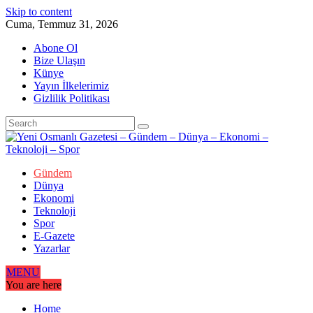
Skip to content
Cuma, Temmuz 31, 2026
Abone Ol
Bize Ulaşın
Künye
Yayın İlkelerimiz
Gizlilik Politikası
Gündem
Dünya
Ekonomi
Teknoloji
Spor
E-Gazete
Yazarlar
MENU
You are here
Home