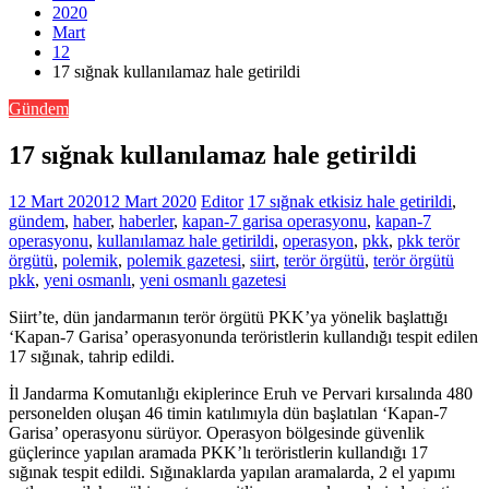
2020
Mart
12
17 sığnak kullanılamaz hale getirildi
Gündem
17 sığnak kullanılamaz hale getirildi
12 Mart 2020
12 Mart 2020
Editor
17 sığnak etkisiz hale getirildi
,
gündem
,
haber
,
haberler
,
kapan-7 garisa operasyonu
,
kapan-7
operasyonu
,
kullanılamaz hale getirildi
,
operasyon
,
pkk
,
pkk terör
örgütü
,
polemik
,
polemik gazetesi
,
siirt
,
terör örgütü
,
terör örgütü
pkk
,
yeni osmanlı
,
yeni osmanlı gazetesi
Siirt’te, dün jandarmanın terör örgütü PKK’ya yönelik başlattığı
‘Kapan-7 Garisa’ operasyonunda teröristlerin kullandığı tespit edilen
17 sığınak, tahrip edildi.
İl Jandarma Komutanlığı ekiplerince Eruh ve Pervari kırsalında 480
personelden oluşan 46 timin katılımıyla dün başlatılan ‘Kapan-7
Garisa’ operasyonu sürüyor. Operasyon bölgesinde güvenlik
güçlerince yapılan aramada PKK’lı teröristlerin kullandığı 17
sığınak tespit edildi. Sığınaklarda yapılan aramalarda, 2 el yapımı