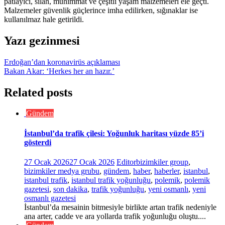
patlayıcı, silah, mühimmat ve çeşitli yaşam malzemeleri ele geçti.
Malzemeler güvenlik güçlerince imha edilirken, sığınaklar ise
kullanılmaz hale getirildi.
Yazı gezinmesi
Erdoğan’dan koronavirüs açıklaması
Bakan Akar: ‘Herkes her an hazır.’
Related posts
Gündem
İstanbul’da trafik çilesi: Yoğunluk haritası yüzde 85’i
gösterdi
27 Ocak 2026
27 Ocak 2026
Editor
bizimkiler group
,
bizimkiler medya grubu
,
gündem
,
haber
,
haberler
,
istanbul
,
istanbul trafik
,
istanbul trafik yoğunluğu
,
polemik
,
polemik
gazetesi
,
son dakika
,
trafik yoğunluğu
,
yeni osmanlı
,
yeni
osmanlı gazetesi
İstanbul’da mesainin bitmesiyle birlikte artan trafik nedeniyle
ana arter, cadde ve ara yollarda trafik yoğunluğu oluştu....