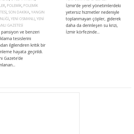
İzmir’de yerel yönetimlerdeki
LER
,
POLEMIK
,
POLEMIK
yetersiz hizmetler nedeniyle
TESI
,
SON DAKIKA
,
YANGIN
toplanmayan çöpler, giderek
NLIĞI
,
YENI OSMANLI
,
YENI
daha da derinleşen su krizi,
NLI GAZETESI
, pansiyon ve benzeri
İzmir körfezinde...
klama tesislerini
dan ilgilendiren kritik bir
nleme hayata geçirildi.
i Gazete’de
mlanan...