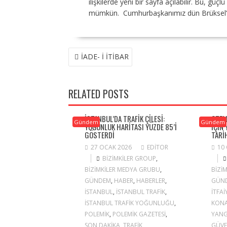
ilişkilerde yeni bir sayfa açılabilir. Bu, güç
mümkün. Cumhurbaşkanımız dün Brüksel’de b
YAZI
İADE- İ İTİBAR
GEZINMESI
RELATED POSTS
İSTANBUL’DA TRAFIK ÇILESI:
OTEL
Gündem
Gündem
YOĞUNLUK HARITASI YÜZDE 85’I
IÇIN
GÖSTERDI
TARI
27 OCAK 2026
EDITOR
10
BIZIMKILER GROUP
,
BIZIMKILER MEDYA GRUBU
,
BIZI
GÜNDEM
,
HABER
,
HABERLER
,
GÜN
ISTANBUL
,
ISTANBUL TRAFIK
,
ITFAI
ISTANBUL TRAFIK YOĞUNLUĞU
,
KONA
POLEMIK
,
POLEMIK GAZETESI
,
YANG
SON DAKIKA
,
TRAFIK
GÜVE