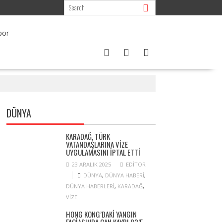
DÜNYA
KARADAĞ, TÜRK
VATANDAŞLARINA VIZE
UYGULAMASINI IPTAL ETTI
23 ARALIK 2025
EDITOR
DÜNYA
,
DÜNYA HABERI
,
DÜNYA HABERLERI
,
KARADAĞ
,
VIZE
HONG KONG’DAKI YANGIN