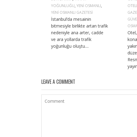
YOĞUNLUĞU
,
YENI OSMANLI
,
OTEL
YENI OSMANLI GAZETESI
GAZE
İstanbul’da mesainin
GÜVE
bitmesiyle birlikte artan trafik
OSMA
nedeniyle ana arter, cadde
Otel
ve ara yollarda trafik
kona
yoğunluğu oluştu....
yakın
düze
Resm
yayı
LEAVE A COMMENT