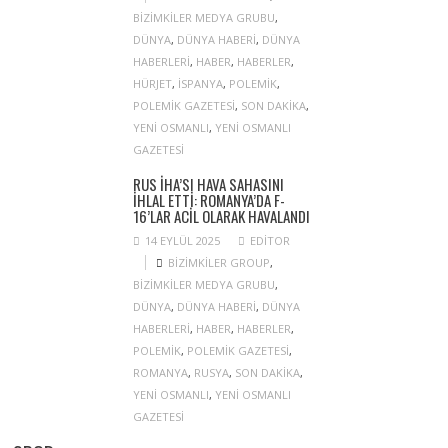
BIZIMKILER MEDYA GRUBU
,
DÜNYA
,
DÜNYA HABERI
,
DÜNYA
HABERLERI
,
HABER
,
HABERLER
,
HÜRJET
,
ISPANYA
,
POLEMIK
,
POLEMIK GAZETESI
,
SON DAKIKA
,
YENI OSMANLI
,
YENI OSMANLI
GAZETESI
RUS İHA’SI HAVA SAHASINI
IHLAL ETTI: ROMANYA’DA F-
16’LAR ACIL OLARAK HAVALANDI
14 EYLÜL 2025
EDITOR
BIZIMKILER GROUP
,
BIZIMKILER MEDYA GRUBU
,
DÜNYA
,
DÜNYA HABERI
,
DÜNYA
HABERLERI
,
HABER
,
HABERLER
,
POLEMIK
,
POLEMIK GAZETESI
,
ROMANYA
,
RUSYA
,
SON DAKIKA
,
YENI OSMANLI
,
YENI OSMANLI
GAZETESI