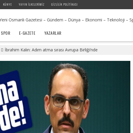
KÜNYE
YAYIN İLKELERIMIZ
GIZLILIK POLITIKASI
SPOR
E-GAZETE
YAZARLAR
İbrahim Kalın: Adım atma sırası Avrupa Birliği’nde