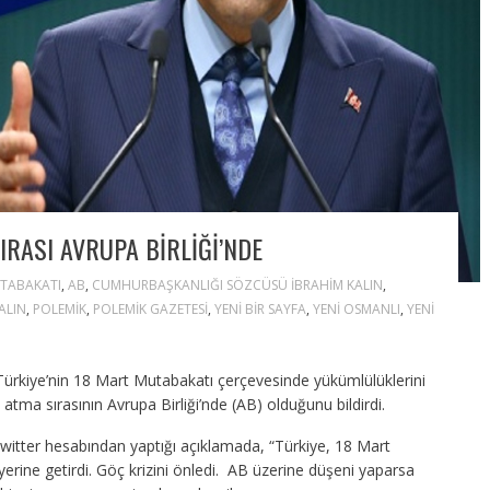
IRASI AVRUPA BIRLIĞI’NDE
TABAKATI
,
AB
,
CUMHURBAŞKANLIĞI SÖZCÜSÜ IBRAHIM KALIN
,
ALIN
,
POLEMIK
,
POLEMIK GAZETESI
,
YENI BIR SAYFA
,
YENI OSMANLI
,
YENI
ürkiye’nin 18 Mart Mutabakatı çerçevesinde yükümlülüklerini
 atma sırasının Avrupa Birliği’nde (AB) olduğunu bildirdi.
itter hesabından yaptığı açıklamada, “Türkiye, 18 Mart
erine getirdi. Göç krizini önledi. AB üzerine düşeni yaparsa