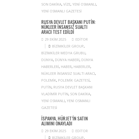
SON DAKIKA
,
VIZE
,
YENI OSMANLI
,
YENI OSMANLI GAZETESI
RUSYA DEVLET BAŞKANI PUTIN:
NÜKLEER INSANSIZ SUALTI
ARACI TEST EDILDI
29 EKIM 2025
EDITOR
BIZIMKILER GROUP
,
BIZIMKILER MEDYA GRUBU
,
DÜNYA
,
DÜNYA HABERI
,
DÜNYA
HABERLERI
,
HABER
,
HABERLER
,
NÜKLEER INSANSIZ SUALTI ARACI
,
POLEMIK
,
POLEMIK GAZETESI
,
PUTIN
,
RUSYA DEVLET BAŞKANI
VLADIMIR PUTIN
,
SON DAKIKA
,
YENI OSMANLI
,
YENI OSMANLI
GAZETESI
İSPANYA, HÜRJET’IN SATIN
ALIMINI ONAYLADI
29 EKIM 2025
EDITOR
BIZIMKILER GROUP
,