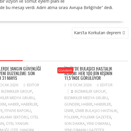
lü bir vizyon ve somut eylem planı ile
u mesajı verdi. Adım atma sırası Avrupa Birliği’nde” dedi.
Kars’ta Korkutan deprem
LERDE YANGIN GÜVENLIĞI
İZMIR’DE BULAŞICI HASTALIK
Gündem
 YENI DÜZENLEME: SON
ALARMI: HER 100 BIN KIŞININ
H 31 MAYIS
11,5’INDE GÖRÜLÜYOR
 OCAK 2026
EDITOR
10 OCAK 2026
EDITOR
BIZIMKILER GROUP
,
BIZIMKILER GROUP
,
MKILER MEDYA GRUBU
,
BIZIMKILER MEDYA GRUBU
,
DEM
,
HABER
,
HABERLER
,
GÜNDEM
,
HABER
,
HABERLER
,
YE
,
ITFAIYE RAPORU
,
IZMIR
,
IZMIR BULAŞICI HASTALIK
,
KLAMA SEKTÖRÜ
,
OTEL
POLEMIK
,
POLEMIK GAZETESI
,
IN
,
OTEL YANGIN
SON DAKIKA
,
YENI OSMANLI
,
NLIĞI
,
OTEL YANGINI
,
YENI OSMANLI GAZETESI