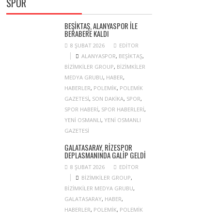
SPOR
BEŞIKTAŞ, ALANYASPOR ILE
BERABERE KALDI
8 ŞUBAT 2026
EDITOR
ALANYASPOR
,
BEŞIKTAŞ
,
BIZIMKILER GROUP
,
BIZIMKILER
MEDYA GRUBU
,
HABER
,
HABERLER
,
POLEMIK
,
POLEMIK
GAZETESI
,
SON DAKIKA
,
SPOR
,
SPOR HABERI
,
SPOR HABERLERI
,
YENI OSMANLI
,
YENI OSMANLI
GAZETESI
GALATASARAY, RIZESPOR
DEPLASMANINDA GALIP GELDI
8 ŞUBAT 2026
EDITOR
BIZIMKILER GROUP
,
BIZIMKILER MEDYA GRUBU
,
GALATASARAY
,
HABER
,
HABERLER
,
POLEMIK
,
POLEMIK