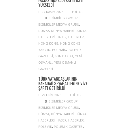
FACIASINDA CAN KAYBI 83’E
YÜKSELDI
27 KASIM 2025
EDITOR
BIZIMKILER GROUP
,
BIZIMKILER MEDYA GRUBU
,
DÜNYA
,
DÜNYA HABERI
,
DÜNYA
HABERLERI
,
HABER
,
HABERLER
,
HONG KONG
,
HONG KONG
YANGIN
,
POLEMIK
,
POLEMIK
GAZETESI
,
SON DAKIKA
,
YENI
OSMANLI
,
YENI OSMANLI
GAZETESI
TÜRK VATANDAŞLARININ
KARADAĞ SEYAHATLERINE VIZE
ŞARTI GETIRILDI
29 EKIM 2025
EDITOR
BIZIMKILER GROUP
,
BIZIMKILER MEDYA GRUBU
,
DÜNYA
,
DÜNYA HABERI
,
DÜNYA
HABERLERI
,
HABER
,
HABERLER
,
POLEMIK
,
POLEMIK GAZETESI
,