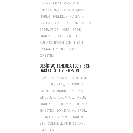
BIZIMKILER MEDYA GRUBU
,
FENERBAHÇE
,
GALATASARAY
,
HABER
,
HABERLER
,
POLEMIK
,
POLEMIK GAZETESI
,
SON DAKIKA
,
SPOR
,
SPOR HABERI
,
SPOR
HABERLERI
,
SÜPER KUPA
,
SÜPER
KUPA FENERBAHÇENIN
,
YENI
OSMANLI
,
YENI OSMANLI
GAZETESI
BEŞIKTAŞ, FENERBAHÇE’YI SON
DAKIKA GOLÜYLE DEVIRDI
23 ARALIK 2025
EDITOR
BEŞIKTAŞ
,
BIZIMKILER
GROUP
,
BIZIMKILER MEDYA
GRUBU
,
FENERBAHÇE
,
HABER
,
HABERLER
,
POLEMIK
,
POLEMIK
GAZETESI
,
SON DAKIKA
,
SPOR
,
SPOR HABERI
,
SPOR HABERLERI
,
YENI OSMANLI
,
YENI OSMANLI
GAZETESI