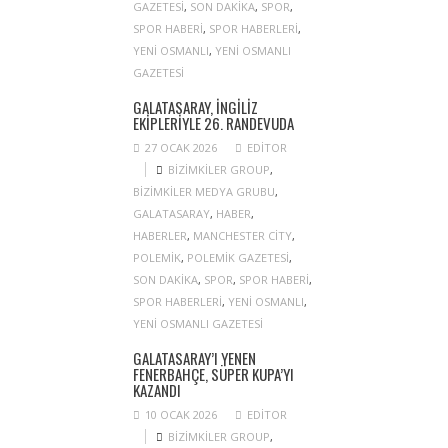
GAZETESI
,
SON DAKIKA
,
SPOR
,
SPOR HABERI
,
SPOR HABERLERI
,
YENI OSMANLI
,
YENI OSMANLI
GAZETESI
GALATASARAY, İNGILIZ
EKIPLERIYLE 26. RANDEVUDA
27 OCAK 2026
EDITOR
BIZIMKILER GROUP
,
BIZIMKILER MEDYA GRUBU
,
GALATASARAY
,
HABER
,
HABERLER
,
MANCHESTER CITY
,
POLEMIK
,
POLEMIK GAZETESI
,
SON DAKIKA
,
SPOR
,
SPOR HABERI
,
SPOR HABERLERI
,
YENI OSMANLI
,
YENI OSMANLI GAZETESI
GALATASARAY’I YENEN
FENERBAHÇE, SÜPER KUPA’YI
KAZANDI
10 OCAK 2026
EDITOR
BIZIMKILER GROUP
,