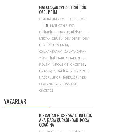
GALATASARAY’DA DERBI IÇIN
ÖZEL PRIM
28 KASIM 2025
EDITOR
1 MILYON EURO
,
BIZIMKILER GROUP
,
BIZIMKILER
MEDYA GRUBU
,
DEV DERBI
,
DEV
DERBIYE DEV PRIM
,
GALATASARAY
,
GALATASARAY
YÖNETIMI
,
HABER
,
HABERLER
,
POLEMIK
,
POLEMIK GAZETESI
,
PRIM
,
SON DAKIKA
,
SPOR
,
SPOR
HABERI
,
SPOR HABERLERI
,
YENI
OSMANLI
,
YENI OSMANLI
GAZETESI
YAZARLAR
KISSADAN HISSE YAZ GÜNLÜĞÜ;
ANA-BABA KUCAĞINDAN, KOCA
OCAĞINA
9 EYLÜL 2021
EDITOR