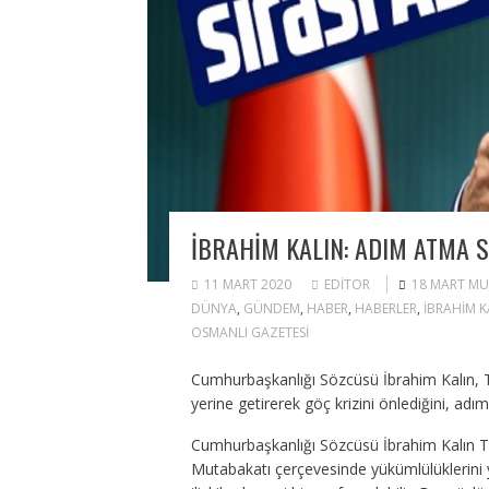
İBRAHIM KALIN: ADIM ATMA S
11 MART 2020
EDITOR
18 MART MU
DÜNYA
,
GÜNDEM
,
HABER
,
HABERLER
,
IBRAHIM K
OSMANLI GAZETESI
Cumhurbaşkanlığı Sözcüsü İbrahim Kalın, T
yerine getirerek göç krizini önlediğini, adım
Cumhurbaşkanlığı Sözcüsü İbrahim Kalın Tw
Mutabakatı çerçevesinde yükümlülüklerini y