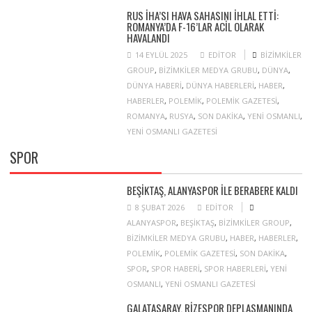
RUS İHA’SI HAVA SAHASINI IHLAL ETTI:
ROMANYA’DA F-16’LAR ACIL OLARAK
HAVALANDI
14 EYLÜL 2025
EDITOR
BIZIMKILER
GROUP
,
BIZIMKILER MEDYA GRUBU
,
DÜNYA
,
DÜNYA HABERI
,
DÜNYA HABERLERI
,
HABER
,
HABERLER
,
POLEMIK
,
POLEMIK GAZETESI
,
ROMANYA
,
RUSYA
,
SON DAKIKA
,
YENI OSMANLI
,
YENI OSMANLI GAZETESI
SPOR
BEŞIKTAŞ, ALANYASPOR ILE BERABERE KALDI
8 ŞUBAT 2026
EDITOR
ALANYASPOR
,
BEŞIKTAŞ
,
BIZIMKILER GROUP
,
BIZIMKILER MEDYA GRUBU
,
HABER
,
HABERLER
,
POLEMIK
,
POLEMIK GAZETESI
,
SON DAKIKA
,
SPOR
,
SPOR HABERI
,
SPOR HABERLERI
,
YENI
OSMANLI
,
YENI OSMANLI GAZETESI
GALATASARAY, RIZESPOR DEPLASMANINDA