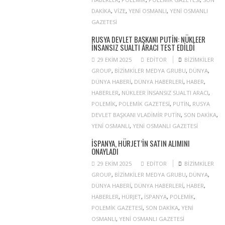
DAKIKA
,
VIZE
,
YENI OSMANLI
,
YENI OSMANLI
GAZETESI
RUSYA DEVLET BAŞKANI PUTIN: NÜKLEER
INSANSIZ SUALTI ARACI TEST EDILDI
29 EKIM 2025
EDITOR
BIZIMKILER
GROUP
,
BIZIMKILER MEDYA GRUBU
,
DÜNYA
,
DÜNYA HABERI
,
DÜNYA HABERLERI
,
HABER
,
HABERLER
,
NÜKLEER INSANSIZ SUALTI ARACI
,
POLEMIK
,
POLEMIK GAZETESI
,
PUTIN
,
RUSYA
DEVLET BAŞKANI VLADIMIR PUTIN
,
SON DAKIKA
,
YENI OSMANLI
,
YENI OSMANLI GAZETESI
İSPANYA, HÜRJET’IN SATIN ALIMINI
ONAYLADI
29 EKIM 2025
EDITOR
BIZIMKILER
GROUP
,
BIZIMKILER MEDYA GRUBU
,
DÜNYA
,
DÜNYA HABERI
,
DÜNYA HABERLERI
,
HABER
,
HABERLER
,
HÜRJET
,
ISPANYA
,
POLEMIK
,
POLEMIK GAZETESI
,
SON DAKIKA
,
YENI
OSMANLI
,
YENI OSMANLI GAZETESI