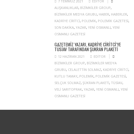
7 TEMMUZ 2021
EDITOR
ALIŞKANLIKLAR
,
BIZIMKILER GROUP
,
BIZIMKILER MEDYA GRUBU
,
HABER
,
HABERLER
,
KADRIYE CIRITCI
,
POLEMIK
,
POLEMIK GAZETESI
,
SON DAKIKA
,
YAZAR
,
YENI OSMANLI
,
YENI
OSMANLI GAZETESI
GAZETEMIZ YAZARI, KADRIYE CIRITCI’YE
TÜSİAV TARAFINDAN ŞÜKRAN PLAKETI
12 HAZIRAN 2021
EDITOR
BIZIMKILER GROUP
,
BIZIMKILER MEDYA
GRUBU
,
CELALETTIN SOLMAZ
,
KADRIYE CIRITCI
,
KUTLU TAMAY
,
POLEMIK
,
POLEMIK GAZETESI
,
SELÇUK SOLMAZ
,
ŞÜKRAN PLAKETI
,
TÜSIAV
,
VELI SARITOPRAK
,
YAZAR
,
YENI OSMANLI
,
YENI
OSMANLI GAZETESI