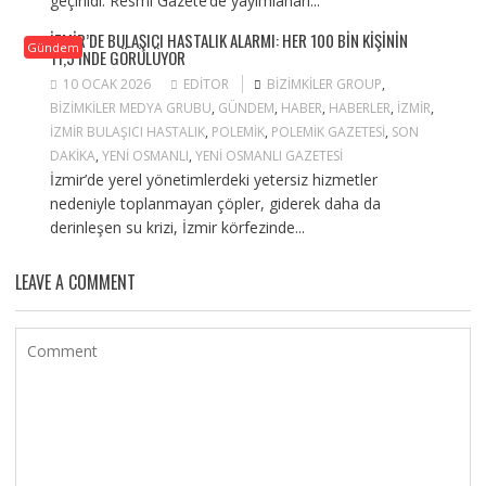
geçirildi. Resmi Gazete’de yayımlanan...
İZMIR’DE BULAŞICI HASTALIK ALARMI: HER 100 BIN KIŞININ
Gündem
11,5’INDE GÖRÜLÜYOR
10 OCAK 2026
EDITOR
BIZIMKILER GROUP
,
BIZIMKILER MEDYA GRUBU
,
GÜNDEM
,
HABER
,
HABERLER
,
IZMIR
,
IZMIR BULAŞICI HASTALIK
,
POLEMIK
,
POLEMIK GAZETESI
,
SON
DAKIKA
,
YENI OSMANLI
,
YENI OSMANLI GAZETESI
İzmir’de yerel yönetimlerdeki yetersiz hizmetler
nedeniyle toplanmayan çöpler, giderek daha da
derinleşen su krizi, İzmir körfezinde...
LEAVE A COMMENT