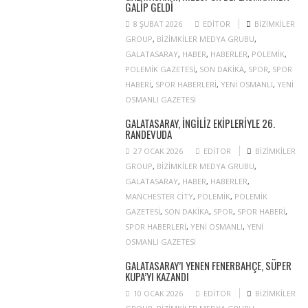
GALIP GELDI
8 ŞUBAT 2026
EDITOR
BIZIMKILER
GROUP
,
BIZIMKILER MEDYA GRUBU
,
GALATASARAY
,
HABER
,
HABERLER
,
POLEMIK
,
POLEMIK GAZETESI
,
SON DAKIKA
,
SPOR
,
SPOR
HABERI
,
SPOR HABERLERI
,
YENI OSMANLI
,
YENI
OSMANLI GAZETESI
GALATASARAY, İNGILIZ EKIPLERIYLE 26.
RANDEVUDA
27 OCAK 2026
EDITOR
BIZIMKILER
GROUP
,
BIZIMKILER MEDYA GRUBU
,
GALATASARAY
,
HABER
,
HABERLER
,
MANCHESTER CITY
,
POLEMIK
,
POLEMIK
GAZETESI
,
SON DAKIKA
,
SPOR
,
SPOR HABERI
,
SPOR HABERLERI
,
YENI OSMANLI
,
YENI
OSMANLI GAZETESI
GALATASARAY’I YENEN FENERBAHÇE, SÜPER
KUPA’YI KAZANDI
10 OCAK 2026
EDITOR
BIZIMKILER