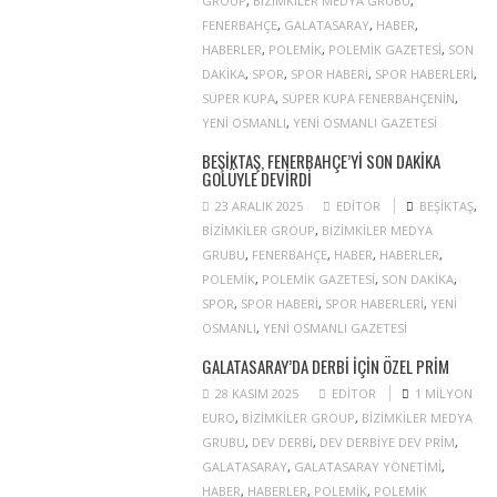
GROUP
,
BIZIMKILER MEDYA GRUBU
,
FENERBAHÇE
,
GALATASARAY
,
HABER
,
HABERLER
,
POLEMIK
,
POLEMIK GAZETESI
,
SON
DAKIKA
,
SPOR
,
SPOR HABERI
,
SPOR HABERLERI
,
SÜPER KUPA
,
SÜPER KUPA FENERBAHÇENIN
,
YENI OSMANLI
,
YENI OSMANLI GAZETESI
BEŞIKTAŞ, FENERBAHÇE’YI SON DAKIKA
GOLÜYLE DEVIRDI
23 ARALIK 2025
EDITOR
BEŞIKTAŞ
,
BIZIMKILER GROUP
,
BIZIMKILER MEDYA
GRUBU
,
FENERBAHÇE
,
HABER
,
HABERLER
,
POLEMIK
,
POLEMIK GAZETESI
,
SON DAKIKA
,
SPOR
,
SPOR HABERI
,
SPOR HABERLERI
,
YENI
OSMANLI
,
YENI OSMANLI GAZETESI
GALATASARAY’DA DERBI IÇIN ÖZEL PRIM
28 KASIM 2025
EDITOR
1 MILYON
EURO
,
BIZIMKILER GROUP
,
BIZIMKILER MEDYA
GRUBU
,
DEV DERBI
,
DEV DERBIYE DEV PRIM
,
GALATASARAY
,
GALATASARAY YÖNETIMI
,
HABER
,
HABERLER
,
POLEMIK
,
POLEMIK