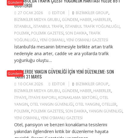
İSTANBUL’DA TRAFIK ÇILESI: YOĞUNLUK HARITASI YÜZDE 85’I
Gündem
GÖSTERDI
27 OCAK 2026
EDITOR
BIZIMKILER GROUP
,
BIZIMKILER MEDYA GRUBU
,
GÜNDEM
,
HABER
,
HABERLER
,
ISTANBUL
,
ISTANBUL TRAFIK
,
ISTANBUL TRAFIK YOĞUNLUĞU
,
POLEMIK
,
POLEMIK GAZETESI
,
SON DAKIKA
,
TRAFIK
YOĞUNLUĞU
,
YENI OSMANLI
,
YENI OSMANLI GAZETESI
İstanbul’da mesainin bitmesiyle birlikte artan trafik
nedeniyle ana arter, cadde ve ara yollarda trafik
yoğunluğu oluştu....
OTELLERDE YANGIN GÜVENLIĞI IÇIN YENI DÜZENLEME: SON
Gündem
TARIH 31 MAYIS
10 OCAK 2026
EDITOR
BIZIMKILER GROUP
,
BIZIMKILER MEDYA GRUBU
,
GÜNDEM
,
HABER
,
HABERLER
,
ITFAIYE
,
ITFAIYE RAPORU
,
KONAKLAMA SEKTÖRÜ
,
OTEL
YANGIN
,
OTEL YANGIN GÜVENLIĞI
,
OTEL YANGINI
,
OTELLER
,
POLEMIK
,
POLEMIK GAZETESI
,
SON DAKIKA
,
YANGIN GÜVENLIĞI
,
YENI OSMANLI
,
YENI OSMANLI GAZETESI
Otel, pansiyon ve benzeri konaklama tesislerini
yakından ilgilendiren kritik bir düzenleme hayata