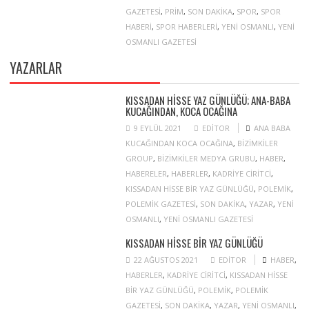
GAZETESI
,
PRIM
,
SON DAKIKA
,
SPOR
,
SPOR
HABERI
,
SPOR HABERLERI
,
YENI OSMANLI
,
YENI
OSMANLI GAZETESI
YAZARLAR
KISSADAN HISSE YAZ GÜNLÜĞÜ; ANA-BABA
KUCAĞINDAN, KOCA OCAĞINA
9 EYLÜL 2021
EDITOR
ANA BABA
KUCAĞINDAN KOCA OCAĞINA
,
BIZIMKILER
GROUP
,
BIZIMKILER MEDYA GRUBU
,
HABER
,
HABERELER
,
HABERLER
,
KADRIYE CIRITCI
,
KISSADAN HISSE BIR YAZ GÜNLÜĞÜ
,
POLEMIK
,
POLEMIK GAZETESI
,
SON DAKIKA
,
YAZAR
,
YENI
OSMANLI
,
YENI OSMANLI GAZETESI
KISSADAN HISSE BIR YAZ GÜNLÜĞÜ
22 AĞUSTOS 2021
EDITOR
HABER
,
HABERLER
,
KADRIYE CIRITCI
,
KISSADAN HISSE
BIR YAZ GÜNLÜĞÜ
,
POLEMIK
,
POLEMIK
GAZETESI
,
SON DAKIKA
,
YAZAR
,
YENI OSMANLI
,