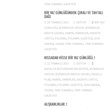
YENI OSMANLI GAZETESI
BIR YAZ GÜNLÜĞÜNDEN; ÇIRALI VE TAHTALI
DAĞI
29 TEMMUZ 2021
EDITOR
BIR YAZ
GÜNLÜĞÜ
,
BIZIMKILER GROUP
,
BIZIMKILER
MEDYA GRUBU
,
HABER
,
HABERLER
,
KADRIYE
CIRITCI
,
POLEMIK
,
POLEMIK GAZETESI
,
SON
DAKIKA
,
YAZAR
,
YENI OSMANLI
,
YENI OSMANLI
GAZETESI
KISSADAN HISSE BIR YAZ GÜNLÜĞÜ..!
22 TEMMUZ 2021
EDITOR
ANTALYA BÜYÜKŞEHIR BELEDIYESI
,
BIZIMKILER
GROUP
,
BIZIMKILER MEDYA GRUBU
,
ENGELLI
PLAJI
,
HABER
,
HABERLER
,
KADRIYE CIRITCI
,
POLEMIK
,
POLEMIK GAZETESI
,
SON DAKIKA
,
YAZAR
,
YENI OSMANLI
,
YENI OSMANLI
GAZETESI
ALIŞKANLIKLAR..!