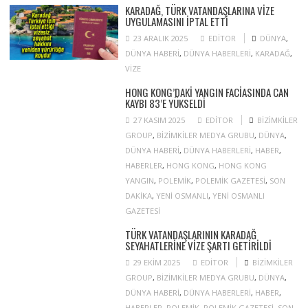
KARADAĞ, TÜRK VATANDAŞLARINA VIZE
UYGULAMASINI IPTAL ETTI
23 ARALIK 2025
EDITOR
DÜNYA
,
DÜNYA HABERI
,
DÜNYA HABERLERI
,
KARADAĞ
,
VIZE
HONG KONG’DAKI YANGIN FACIASINDA CAN
KAYBI 83’E YÜKSELDI
27 KASIM 2025
EDITOR
BIZIMKILER
GROUP
,
BIZIMKILER MEDYA GRUBU
,
DÜNYA
,
DÜNYA HABERI
,
DÜNYA HABERLERI
,
HABER
,
HABERLER
,
HONG KONG
,
HONG KONG
YANGIN
,
POLEMIK
,
POLEMIK GAZETESI
,
SON
DAKIKA
,
YENI OSMANLI
,
YENI OSMANLI
GAZETESI
TÜRK VATANDAŞLARININ KARADAĞ
SEYAHATLERINE VIZE ŞARTI GETIRILDI
29 EKIM 2025
EDITOR
BIZIMKILER
GROUP
,
BIZIMKILER MEDYA GRUBU
,
DÜNYA
,
DÜNYA HABERI
,
DÜNYA HABERLERI
,
HABER
,
HABERLER
,
POLEMIK
,
POLEMIK GAZETESI
,
SON