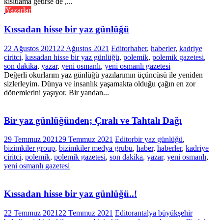
kısıtlama getirse de ,...
Yazarlar
Kıssadan hisse bir yaz günlüğü
22 Ağustos 2021
22 Ağustos 2021
Editor
haber
,
haberler
,
kadriye
ciritci
,
kıssadan hisse bir yaz günlüğü
,
polemik
,
polemik gazetesi
,
son dakika
,
yazar
,
yeni osmanlı
,
yeni osmanlı gazetesi
Değerli okurlarım yaz günlüğü yazılarımın üçüncüsü ile yeniden
sizlerleyim. Dünya ve insanlık yaşamakta olduğu çağın en zor
dönemlerini yaşıyor. Bir yandan...
Bir yaz günlüğünden; Çıralı ve Tahtalı Dağı
29 Temmuz 2021
29 Temmuz 2021
Editor
bir yaz günlüğü
,
bizimkiler group
,
bizimkiler medya grubu
,
haber
,
haberler
,
kadriye
ciritci
,
polemik
,
polemik gazetesi
,
son dakika
,
yazar
,
yeni osmanlı
,
yeni osmanlı gazetesi
Kıssadan hisse bir yaz günlüğü..!
22 Temmuz 2021
22 Temmuz 2021
Editor
antalya büyükşehir