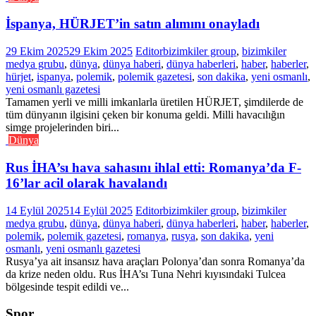
İspanya, HÜRJET’in satın alımını onayladı
29 Ekim 2025
29 Ekim 2025
Editor
bizimkiler group
,
bizimkiler
medya grubu
,
dünya
,
dünya haberi
,
dünya haberleri
,
haber
,
haberler
,
hürjet
,
ispanya
,
polemik
,
polemik gazetesi
,
son dakika
,
yeni osmanlı
,
yeni osmanlı gazetesi
Tamamen yerli ve milli imkanlarla üretilen HÜRJET, şimdilerde de
tüm dünyanın ilgisini çeken bir konuma geldi. Milli havacılığın
simge projelerinden biri...
Dünya
Rus İHA’sı hava sahasını ihlal etti: Romanya’da F-
16’lar acil olarak havalandı
14 Eylül 2025
14 Eylül 2025
Editor
bizimkiler group
,
bizimkiler
medya grubu
,
dünya
,
dünya haberi
,
dünya haberleri
,
haber
,
haberler
,
polemik
,
polemik gazetesi
,
romanya
,
rusya
,
son dakika
,
yeni
osmanlı
,
yeni osmanlı gazetesi
Rusya’ya ait insansız hava araçları Polonya’dan sonra Romanya’da
da krize neden oldu. Rus İHA’sı Tuna Nehri kıyısındaki Tulcea
bölgesinde tespit edildi ve...
Spor