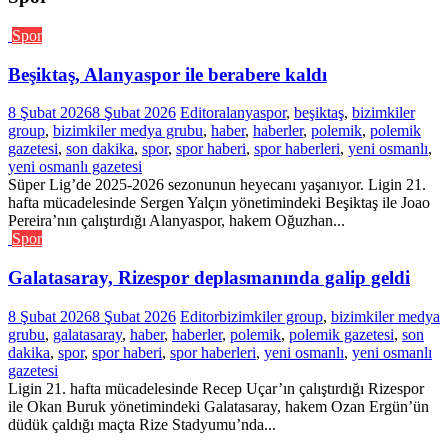
Spor
Beşiktaş, Alanyaspor ile berabere kaldı
8 Şubat 2026
8 Şubat 2026
Editor
alanyaspor
,
beşiktaş
,
bizimkiler
group
,
bizimkiler medya grubu
,
haber
,
haberler
,
polemik
,
polemik
gazetesi
,
son dakika
,
spor
,
spor haberi
,
spor haberleri
,
yeni osmanlı
,
yeni osmanlı gazetesi
Süper Lig’de 2025-2026 sezonunun heyecanı yaşanıyor. Ligin 21.
hafta mücadelesinde Sergen Yalçın yönetimindeki Beşiktaş ile Joao
Pereira’nın çalıştırdığı Alanyaspor, hakem Oğuzhan...
Spor
Galatasaray, Rizespor deplasmanında galip geldi
8 Şubat 2026
8 Şubat 2026
Editor
bizimkiler group
,
bizimkiler medya
grubu
,
galatasaray
,
haber
,
haberler
,
polemik
,
polemik gazetesi
,
son
dakika
,
spor
,
spor haberi
,
spor haberleri
,
yeni osmanlı
,
yeni osmanlı
gazetesi
Ligin 21. hafta mücadelesinde Recep Uçar’ın çalıştırdığı Rizespor
ile Okan Buruk yönetimindeki Galatasaray, hakem Ozan Ergün’ün
düdük çaldığı maçta Rize Stadyumu’nda...