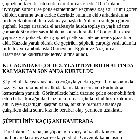
şüphelendikleri bir otomobili durdurmak istedi. ‘Dur’ ihtarına
uymayan sürücü ise polis ekiplerinden kaçmaya başladı. Bunu gören
ekipler, durumu aynı cadde üzerinde bulunan ekip arkadaşlarına
bildirerek otomobili kovalamaya başladı. Yolun kesildiğini gören
şüpheli, kaçışı sırasında el arabasıyla hurda toplayan yaşlı adama
çarparak 50 metre savrulduktan sonra durabildi. Otomobilin kaza
yapmasıyla polis ekipleri şüpheliyi etkisiz hale getirerek gözaltına
aldı. Kazada yaralı olarak ele geçirilen şüpheli, çarptığı yaşlı adamla
birlikte aynı ambulansla Okmeydanı Eğitim ve Araştırma
Hastanesine kaldırılarak tedavi altına alındı.
KUCAĞINDAKİ ÇOCUĞUYLA OTOMOBİLİN ALTINDA
KALMAKTAN SON ANDA KURTULDU
Şüphelinin kaçışı sırasında çocuğuyla yoldan geçen bir babanın da
kaza yapan otomobilin altında kalmaktan son anda kurtulduğu
kameralara yansıdı. Görüntülerde hızla üzerine gelen otomobili fark
eden baba, kucağındaki kızını korumak için kendini hızla kaldırıma
attı. Neye uğradığını şaşıran baba, bir süre olanları anlamaya
çalışırken daha sonra kızı ile beraber olay yerinden uzaklaştı.
ŞÜPHELİNİN KAÇIŞ ANI KAMERADA
‘Dur ihtarına’ uymayan şüphelinin kaçışı güvenlik kameraları
tarafından da saniye saniye kaydedildi. Güvenlik kamerasına