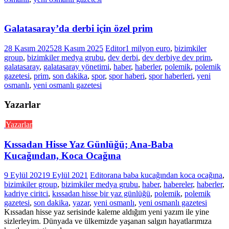
Galatasaray’da derbi için özel prim
28 Kasım 2025
28 Kasım 2025
Editor
1 milyon euro
,
bizimkiler
group
,
bizimkiler medya grubu
,
dev derbi
,
dev derbiye dev prim
,
galatasaray
,
galatasaray yönetimi
,
haber
,
haberler
,
polemik
,
polemik
gazetesi
,
prim
,
son dakika
,
spor
,
spor haberi
,
spor haberleri
,
yeni
osmanlı
,
yeni osmanlı gazetesi
Yazarlar
Yazarlar
Kıssadan Hisse Yaz Günlüğü; Ana-Baba
Kucağından, Koca Ocağına
9 Eylül 2021
9 Eylül 2021
Editor
ana baba kucağından koca ocağına
,
bizimkiler group
,
bizimkiler medya grubu
,
haber
,
habereler
,
haberler
,
kadriye ciritci
,
kıssadan hisse bir yaz günlüğü
,
polemik
,
polemik
gazetesi
,
son dakika
,
yazar
,
yeni osmanlı
,
yeni osmanlı gazetesi
Kıssadan hisse yaz serisinde kaleme aldığım yeni yazım ile yine
sizlerleyim. Dünyada ve ülkemizde yaşanan salgın hayatlarımıza