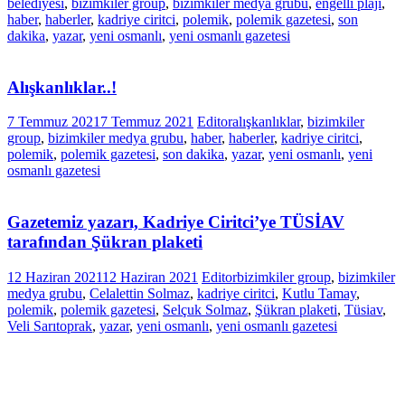
belediyesi
,
bizimkiler group
,
bizimkiler medya grubu
,
engelli plajı
,
haber
,
haberler
,
kadriye ciritci
,
polemik
,
polemik gazetesi
,
son
dakika
,
yazar
,
yeni osmanlı
,
yeni osmanlı gazetesi
Alışkanlıklar..!
7 Temmuz 2021
7 Temmuz 2021
Editor
alışkanlıklar
,
bizimkiler
group
,
bizimkiler medya grubu
,
haber
,
haberler
,
kadriye ciritci
,
polemik
,
polemik gazetesi
,
son dakika
,
yazar
,
yeni osmanlı
,
yeni
osmanlı gazetesi
Gazetemiz yazarı, Kadriye Ciritci’ye TÜSİAV
tarafından Şükran plaketi
12 Haziran 2021
12 Haziran 2021
Editor
bizimkiler group
,
bizimkiler
medya grubu
,
Celalettin Solmaz
,
kadriye ciritci
,
Kutlu Tamay
,
polemik
,
polemik gazetesi
,
Selçuk Solmaz
,
Şükran plaketi
,
Tüsiav
,
Veli Sarıtoprak
,
yazar
,
yeni osmanlı
,
yeni osmanlı gazetesi