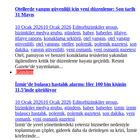
Otellerde yangın güvenliği için yeni düzenleme: Son tarih
31 Mayıs
10 Ocak 2026
10 Ocak 2026
Editor
bizimkiler group
,
bizimkiler medya grubu
,
gündem
,
haber
,
haberler
,
itfaiye
,
itfaiye raporu
,
konaklama sektörü
,
otel yangın
,
otel yangın
güvenliği
,
otel yangını
,
oteller
,
polemik
,
polemik gazetesi
,
son
dakika
,
yangın güvenliği
,
yeni osmanlı
,
yeni osmanlı gazetesi
Otel, pansiyon ve benzeri konaklama tesislerini yakından
ilgilendiren kritik bir düzenleme hayata geçirildi. Resmi
Gazete’de yayımlanan...
Gündem
İzmir’de bulaşıcı hastalık alarmı: Her 100 bin kişinin
11,5’inde görülüyor
10 Ocak 2026
10 Ocak 2026
Editor
bizimkiler group
,
bizimkiler medya grubu
,
gündem
,
haber
,
haberler
,
izmir
,
izmir
bulaşıcı hastalık
,
polemik
,
polemik gazetesi
,
son dakika
,
yeni
osmanlı
,
yeni osmanlı gazetesi
İzmir’de yerel yönetimlerdeki yetersiz hizmetler nedeniyle
toplanmayan çöpler, giderek daha da derinleşen su krizi, İzmir
körfezinde...