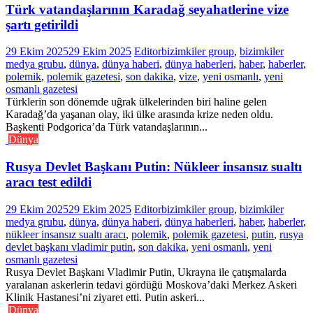
Türk vatandaşlarının Karadağ seyahatlerine vize
şartı getirildi
29 Ekim 2025
29 Ekim 2025
Editor
bizimkiler group
,
bizimkiler
medya grubu
,
dünya
,
dünya haberi
,
dünya haberleri
,
haber
,
haberler
,
polemik
,
polemik gazetesi
,
son dakika
,
vize
,
yeni osmanlı
,
yeni
osmanlı gazetesi
Türklerin son dönemde uğrak ülkelerinden biri haline gelen
Karadağ’da yaşanan olay, iki ülke arasında krize neden oldu.
Başkenti Podgorica’da Türk vatandaşlarının...
Dünya
Rusya Devlet Başkanı Putin: Nükleer insansız sualtı
aracı test edildi
29 Ekim 2025
29 Ekim 2025
Editor
bizimkiler group
,
bizimkiler
medya grubu
,
dünya
,
dünya haberi
,
dünya haberleri
,
haber
,
haberler
,
nükleer insansız sualtı aracı
,
polemik
,
polemik gazetesi
,
putin
,
rusya
devlet başkanı vladimir putin
,
son dakika
,
yeni osmanlı
,
yeni
osmanlı gazetesi
Rusya Devlet Başkanı Vladimir Putin, Ukrayna ile çatışmalarda
yaralanan askerlerin tedavi gördüğü Moskova’daki Merkez Askeri
Klinik Hastanesi’ni ziyaret etti. Putin askeri...
Dünya