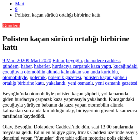
Mart
9
Polisten kaçan sürücü ortalığı birbirine kattı
Gündem
Polisten kaçan sürücü ortalığı birbirine
kattı
9 Mart 2020
9 Mart 2020
Editor
beyoğlu
,
dolapdere caddesi
,
gündem
,
haber
,
haberler
,
hurdacıya çarparak kaza yaptı
,
kucağındaki
çocuğuyla otomobilin altında kalmaktan son anda kurtuldu
,
otomobiliyle
,
polemik
,
polemik gazetesi
,
polisten kaçan şüpheli
ortalığı birbirine kattı
,
yakalandı
,
yeni osmanlı
,
yeni osmanlı gazetesi
Beyoğlu’nda otomobiliyle polisten kaçan şüpheli, yol kenarında
giden hurdacıya çarparak kaza yapmasıyla yakalandı. Kucağındaki
çocuğuyla yürüyen babanın da kaza yapan otomobilin altında
kalmaktan son anda kurtulduğu olay, bir işyerinin güvenlik kamerası
tarafından kaydedildi.
Olay, Beyoğlu, Dolapdere Caddesi’nde dün, saat 13.00 sıralarında
meydana geldi. Edinilen bilgiye göre, Irmak Caddesi üzerinde asayiş
denetimi yapan ‘Yunuslar’ diye tabir edilen motorize polis ekipleri,