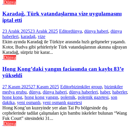
Dünya
Karadağ, Türk vatandaşlarına vize uygulamasını
iptal etti
23 Aralık 2025
23 Aralık 2025
Editor
dünya
,
dünya haberi
,
dünya
haberleri
,
karadağ
,
vize
Ekim ayında Karadağ ile Türkiye arasında hızlı gelişmeler yaşandı.
Kotor, Budva gibi şehirleriyle Türk vatandaşlarının akınına uğrayan
Karadağ, sürpriz bir karar...
Dünya
Hong Kong’daki yangın faciasında can kaybı 83’e
yükseldi
27 Kasım 2025
27 Kasım 2025
Editor
bizimkiler group
,
bizimkiler
medya grubu
,
dünya
,
dünya haberi
,
dünya haberleri
,
haber
,
haberler
,
hong kong
,
hong kong yangın
,
polemik
,
polemik gazetesi
,
son
dakika
,
yeni osmanlı
,
yeni osmanlı gazetesi
Hong Kong’un kuzeyinde yer alan Tai Po bölgesinde dış
cephelerinde tadilat çalışmaları için bambu iskeleler bulunan “Wang
Fuk Court” sitesindeki 31...
Dünya