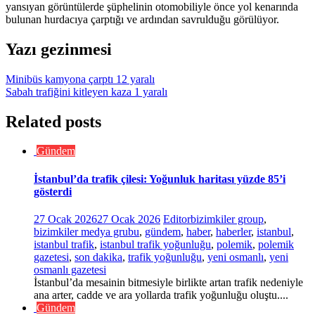
yansıyan görüntülerde şüphelinin otomobiliyle önce yol kenarında
bulunan hurdacıya çarptığı ve ardından savrulduğu görülüyor.
Yazı gezinmesi
Minibüs kamyona çarptı 12 yaralı
Sabah trafiğini kitleyen kaza 1 yaralı
Related posts
Gündem
İstanbul’da trafik çilesi: Yoğunluk haritası yüzde 85’i
gösterdi
27 Ocak 2026
27 Ocak 2026
Editor
bizimkiler group
,
bizimkiler medya grubu
,
gündem
,
haber
,
haberler
,
istanbul
,
istanbul trafik
,
istanbul trafik yoğunluğu
,
polemik
,
polemik
gazetesi
,
son dakika
,
trafik yoğunluğu
,
yeni osmanlı
,
yeni
osmanlı gazetesi
İstanbul’da mesainin bitmesiyle birlikte artan trafik nedeniyle
ana arter, cadde ve ara yollarda trafik yoğunluğu oluştu....
Gündem