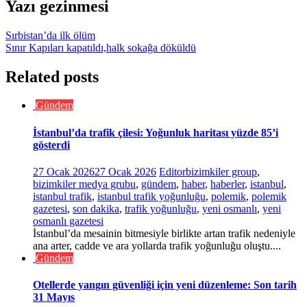
Yazı gezinmesi
Sırbistan’da ilk ölüm
Sınır Kapıları kapatıldı,halk sokağa döküldü
Related posts
Gündem
İstanbul’da trafik çilesi: Yoğunluk haritası yüzde 85’i
gösterdi
27 Ocak 2026
27 Ocak 2026
Editor
bizimkiler group
,
bizimkiler medya grubu
,
gündem
,
haber
,
haberler
,
istanbul
,
istanbul trafik
,
istanbul trafik yoğunluğu
,
polemik
,
polemik
gazetesi
,
son dakika
,
trafik yoğunluğu
,
yeni osmanlı
,
yeni
osmanlı gazetesi
İstanbul’da mesainin bitmesiyle birlikte artan trafik nedeniyle
ana arter, cadde ve ara yollarda trafik yoğunluğu oluştu....
Gündem
Otellerde yangın güvenliği için yeni düzenleme: Son tarih
31 Mayıs