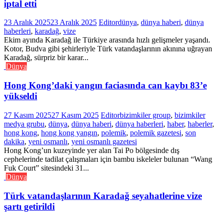
iptal etti
23 Aralık 2025
23 Aralık 2025
Editor
dünya
,
dünya haberi
,
dünya
haberleri
,
karadağ
,
vize
Ekim ayında Karadağ ile Türkiye arasında hızlı gelişmeler yaşandı.
Kotor, Budva gibi şehirleriyle Türk vatandaşlarının akınına uğrayan
Karadağ, sürpriz bir karar...
Dünya
Hong Kong’daki yangın faciasında can kaybı 83’e
yükseldi
27 Kasım 2025
27 Kasım 2025
Editor
bizimkiler group
,
bizimkiler
medya grubu
,
dünya
,
dünya haberi
,
dünya haberleri
,
haber
,
haberler
,
hong kong
,
hong kong yangın
,
polemik
,
polemik gazetesi
,
son
dakika
,
yeni osmanlı
,
yeni osmanlı gazetesi
Hong Kong’un kuzeyinde yer alan Tai Po bölgesinde dış
cephelerinde tadilat çalışmaları için bambu iskeleler bulunan “Wang
Fuk Court” sitesindeki 31...
Dünya
Türk vatandaşlarının Karadağ seyahatlerine vize
şartı getirildi