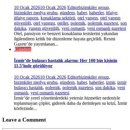
10 Ocak 2026
10 Ocak 2026
Editor
bizimkiler group
,
bizimkiler medya grubu
,
gündem
,
haber
,
haberler
,
itfaiye
,
itfaiye raporu
,
konaklama sektörü
,
otel yangın
,
otel yangın
güvenliği
,
otel yangını
,
oteller
,
polemik
,
polemik gazetesi
,
son
dakika
,
yangın güvenliği
,
yeni osmanlı
,
yeni osmanlı gazetesi
Otel, pansiyon ve benzeri konaklama tesislerini yakından
ilgilendiren kritik bir düzenleme hayata geçirildi. Resmi
Gazete’de yayımlanan...
Gündem
İzmir’de bulaşıcı hastalık alarmı: Her 100 bin kişinin
11,5’inde görülüyor
10 Ocak 2026
10 Ocak 2026
Editor
bizimkiler group
,
bizimkiler medya grubu
,
gündem
,
haber
,
haberler
,
izmir
,
izmir
bulaşıcı hastalık
,
polemik
,
polemik gazetesi
,
son dakika
,
yeni
osmanlı
,
yeni osmanlı gazetesi
İzmir’de yerel yönetimlerdeki yetersiz hizmetler nedeniyle
toplanmayan çöpler, giderek daha da derinleşen su krizi, İzmir
körfezinde...
Leave a Comment