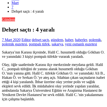
Mart
7
Dehşet saçtı : 4 yaralı
Gündem
Dehşet saçtı : 4 yaralı
7 Mart 2020
Editor
dehşet saçtı
,
gündem
,
haber
,
haberler
,
polemik
,
polemik gazetesi
,
pompalı tüfek
,
sakarya
,
yeni osmanlı gazetesi
Sakarya’nın Karasu ilçesinde, Halil C. husumetli olduğu Gökhan O.
ve yanındaki 3 kişiyi pompalı tüfekle vurarak yaraladı.
Olay, öğle saatlerinde Karasu ilçe merkezinde meydana geldi. Halil
C., pompalı tüfeğini de yanına alarak husumetli olduğu Gökhan
O.’nun yanına gitti. Halil C. tüfekle Gökhan O. ve yanındaki Ali B.,
Hakan Ö. ve Serkan Ö.’ye ateş açtı. Silahtan çıkan saçmaların isabet
ettiği 4 kişi yaralandı. İhbar üzerine olay yerine polis ve sağlık
ekipleri sevk edildi. İlk müdahalesi olay yerinde yapılan yaralılar,
ambulansla Sakarya Üniversitesi Eğitim ve Araştırma Hastanesi ile
Yenikent Devlet Hastanesi’ne sevk edildi. Halil C.’nin yakalanması
için çalışma başlatıldı.