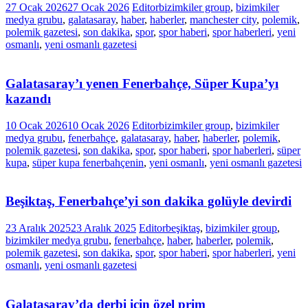
27 Ocak 2026
27 Ocak 2026
Editor
bizimkiler group
,
bizimkiler
medya grubu
,
galatasaray
,
haber
,
haberler
,
manchester city
,
polemik
,
polemik gazetesi
,
son dakika
,
spor
,
spor haberi
,
spor haberleri
,
yeni
osmanlı
,
yeni osmanlı gazetesi
Galatasaray’ı yenen Fenerbahçe, Süper Kupa’yı
kazandı
10 Ocak 2026
10 Ocak 2026
Editor
bizimkiler group
,
bizimkiler
medya grubu
,
fenerbahçe
,
galatasaray
,
haber
,
haberler
,
polemik
,
polemik gazetesi
,
son dakika
,
spor
,
spor haberi
,
spor haberleri
,
süper
kupa
,
süper kupa fenerbahçenin
,
yeni osmanlı
,
yeni osmanlı gazetesi
Beşiktaş, Fenerbahçe’yi son dakika golüyle devirdi
23 Aralık 2025
23 Aralık 2025
Editor
beşiktaş
,
bizimkiler group
,
bizimkiler medya grubu
,
fenerbahçe
,
haber
,
haberler
,
polemik
,
polemik gazetesi
,
son dakika
,
spor
,
spor haberi
,
spor haberleri
,
yeni
osmanlı
,
yeni osmanlı gazetesi
Galatasaray’da derbi için özel prim