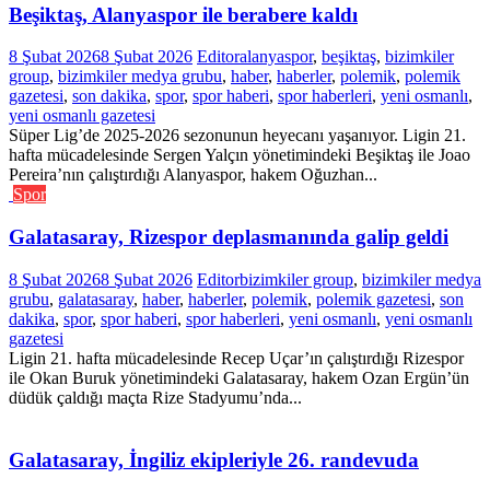
Beşiktaş, Alanyaspor ile berabere kaldı
8 Şubat 2026
8 Şubat 2026
Editor
alanyaspor
,
beşiktaş
,
bizimkiler
group
,
bizimkiler medya grubu
,
haber
,
haberler
,
polemik
,
polemik
gazetesi
,
son dakika
,
spor
,
spor haberi
,
spor haberleri
,
yeni osmanlı
,
yeni osmanlı gazetesi
Süper Lig’de 2025-2026 sezonunun heyecanı yaşanıyor. Ligin 21.
hafta mücadelesinde Sergen Yalçın yönetimindeki Beşiktaş ile Joao
Pereira’nın çalıştırdığı Alanyaspor, hakem Oğuzhan...
Spor
Galatasaray, Rizespor deplasmanında galip geldi
8 Şubat 2026
8 Şubat 2026
Editor
bizimkiler group
,
bizimkiler medya
grubu
,
galatasaray
,
haber
,
haberler
,
polemik
,
polemik gazetesi
,
son
dakika
,
spor
,
spor haberi
,
spor haberleri
,
yeni osmanlı
,
yeni osmanlı
gazetesi
Ligin 21. hafta mücadelesinde Recep Uçar’ın çalıştırdığı Rizespor
ile Okan Buruk yönetimindeki Galatasaray, hakem Ozan Ergün’ün
düdük çaldığı maçta Rize Stadyumu’nda...
Galatasaray, İngiliz ekipleriyle 26. randevuda