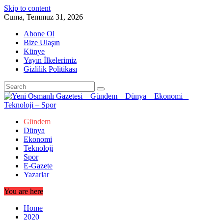
Skip to content
Cuma, Temmuz 31, 2026
Abone Ol
Bize Ulaşın
Künye
Yayın İlkelerimiz
Gizlilik Politikası
Gündem
Dünya
Ekonomi
Teknoloji
Spor
E-Gazete
Yazarlar
You are here
Home
2020