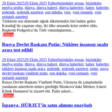
29 Ekim 2025
29 Ekim 2025
Editor
bizimkiler group
,
bizimkiler
medya grubu
,
dünya
,
dünya haberi
,
dünya haberleri
,
haber
,
haberler
,
polemik
,
polemik gazetesi
,
son dakika
,
vize
,
yeni osmanlı
,
yeni
osmanlı gazetesi
Türklerin son dönemde uğrak ülkelerinden biri haline gelen
Karadağ’da yaşanan olay, iki ülke arasında krize neden oldu.
Başkenti Podgorica’da Türk vatandaşlarının...
Dünya
Rusya Devlet Başkanı Putin: Nükleer insansız sualtı
aracı test edildi
29 Ekim 2025
29 Ekim 2025
Editor
bizimkiler group
,
bizimkiler
medya grubu
,
dünya
,
dünya haberi
,
dünya haberleri
,
haber
,
haberler
,
nükleer insansız sualtı aracı
,
polemik
,
polemik gazetesi
,
putin
,
rusya
devlet başkanı vladimir putin
,
son dakika
,
yeni osmanlı
,
yeni
osmanlı gazetesi
Rusya Devlet Başkanı Vladimir Putin, Ukrayna ile çatışmalarda
yaralanan askerlerin tedavi gördüğü Moskova’daki Merkez Askeri
Klinik Hastanesi’ni ziyaret etti. Putin askeri...
Dünya
İspanya, HÜRJET’in satın alımını onayladı