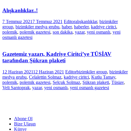
Alışkanlıklar..!
7 Temmuz 2021
7 Temmuz 2021
Editor
alışkanlıklar
,
bizimkiler
group
,
bizimkiler medya grubu
,
haber
,
haberler
,
kadriye ciritci
,
polemik
,
polemik gazetesi
,
son dakika
,
yazar
,
yeni osmanlı
,
yeni
osmanlı gazetesi
Gazetemiz yazarı, Kadriye Ciritci’ye TÜSİAV
tarafından Şükran plaketi
12 Haziran 2021
12 Haziran 2021
Editor
bizimkiler group
,
bizimkiler
medya grubu
,
Celalettin Solmaz
,
kadriye ciritci
,
Kutlu Tamay
,
polemik
,
polemik gazetesi
,
Selçuk Solmaz
,
Şükran plaketi
,
Tüsiav
,
Veli Sarıtoprak
,
yazar
,
yeni osmanlı
,
yeni osmanlı gazetesi
Abone Ol
Bize Ulaşın
Künye