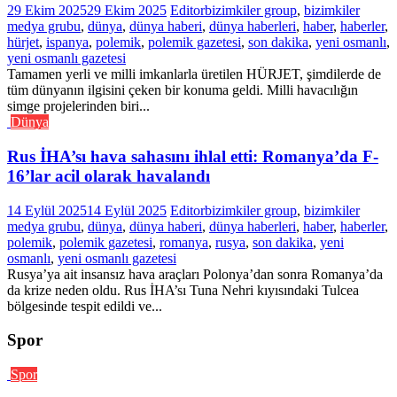
29 Ekim 2025
29 Ekim 2025
Editor
bizimkiler group
,
bizimkiler
medya grubu
,
dünya
,
dünya haberi
,
dünya haberleri
,
haber
,
haberler
,
hürjet
,
ispanya
,
polemik
,
polemik gazetesi
,
son dakika
,
yeni osmanlı
,
yeni osmanlı gazetesi
Tamamen yerli ve milli imkanlarla üretilen HÜRJET, şimdilerde de
tüm dünyanın ilgisini çeken bir konuma geldi. Milli havacılığın
simge projelerinden biri...
Dünya
Rus İHA’sı hava sahasını ihlal etti: Romanya’da F-
16’lar acil olarak havalandı
14 Eylül 2025
14 Eylül 2025
Editor
bizimkiler group
,
bizimkiler
medya grubu
,
dünya
,
dünya haberi
,
dünya haberleri
,
haber
,
haberler
,
polemik
,
polemik gazetesi
,
romanya
,
rusya
,
son dakika
,
yeni
osmanlı
,
yeni osmanlı gazetesi
Rusya’ya ait insansız hava araçları Polonya’dan sonra Romanya’da
da krize neden oldu. Rus İHA’sı Tuna Nehri kıyısındaki Tulcea
bölgesinde tespit edildi ve...
Spor
Spor