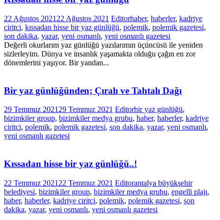
22 Ağustos 2021
22 Ağustos 2021
Editor
haber
,
haberler
,
kadriye
ciritci
,
kıssadan hisse bir yaz günlüğü
,
polemik
,
polemik gazetesi
,
son dakika
,
yazar
,
yeni osmanlı
,
yeni osmanlı gazetesi
Değerli okurlarım yaz günlüğü yazılarımın üçüncüsü ile yeniden
sizlerleyim. Dünya ve insanlık yaşamakta olduğu çağın en zor
dönemlerini yaşıyor. Bir yandan...
Bir yaz günlüğünden; Çıralı ve Tahtalı Dağı
29 Temmuz 2021
29 Temmuz 2021
Editor
bir yaz günlüğü
,
bizimkiler group
,
bizimkiler medya grubu
,
haber
,
haberler
,
kadriye
ciritci
,
polemik
,
polemik gazetesi
,
son dakika
,
yazar
,
yeni osmanlı
,
yeni osmanlı gazetesi
Kıssadan hisse bir yaz günlüğü..!
22 Temmuz 2021
22 Temmuz 2021
Editor
antalya büyükşehir
belediyesi
,
bizimkiler group
,
bizimkiler medya grubu
,
engelli plajı
,
haber
,
haberler
,
kadriye ciritci
,
polemik
,
polemik gazetesi
,
son
dakika
,
yazar
,
yeni osmanlı
,
yeni osmanlı gazetesi