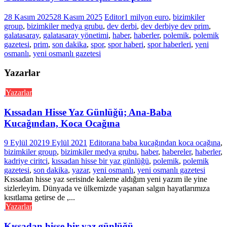
28 Kasım 2025
28 Kasım 2025
Editor
1 milyon euro
,
bizimkiler
group
,
bizimkiler medya grubu
,
dev derbi
,
dev derbiye dev prim
,
galatasaray
,
galatasaray yönetimi
,
haber
,
haberler
,
polemik
,
polemik
gazetesi
,
prim
,
son dakika
,
spor
,
spor haberi
,
spor haberleri
,
yeni
osmanlı
,
yeni osmanlı gazetesi
Yazarlar
Yazarlar
Kıssadan Hisse Yaz Günlüğü; Ana-Baba
Kucağından, Koca Ocağına
9 Eylül 2021
9 Eylül 2021
Editor
ana baba kucağından koca ocağına
,
bizimkiler group
,
bizimkiler medya grubu
,
haber
,
habereler
,
haberler
,
kadriye ciritci
,
kıssadan hisse bir yaz günlüğü
,
polemik
,
polemik
gazetesi
,
son dakika
,
yazar
,
yeni osmanlı
,
yeni osmanlı gazetesi
Kıssadan hisse yaz serisinde kaleme aldığım yeni yazım ile yine
sizlerleyim. Dünyada ve ülkemizde yaşanan salgın hayatlarımıza
kısıtlama getirse de ,...
Yazarlar
Kıssadan hisse bir yaz günlüğü