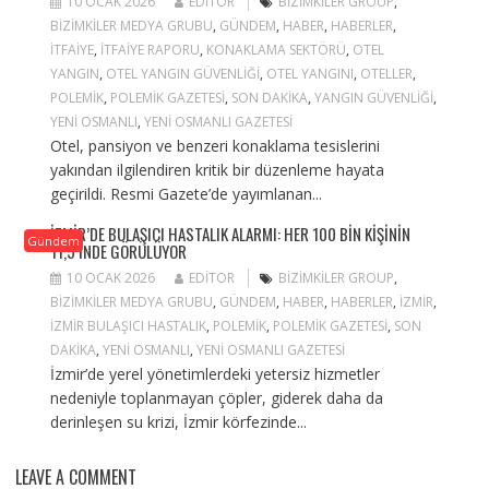
10 OCAK 2026
EDITOR
BIZIMKILER GROUP
,
BIZIMKILER MEDYA GRUBU
,
GÜNDEM
,
HABER
,
HABERLER
,
ITFAIYE
,
ITFAIYE RAPORU
,
KONAKLAMA SEKTÖRÜ
,
OTEL
YANGIN
,
OTEL YANGIN GÜVENLIĞI
,
OTEL YANGINI
,
OTELLER
,
POLEMIK
,
POLEMIK GAZETESI
,
SON DAKIKA
,
YANGIN GÜVENLIĞI
,
YENI OSMANLI
,
YENI OSMANLI GAZETESI
Otel, pansiyon ve benzeri konaklama tesislerini
yakından ilgilendiren kritik bir düzenleme hayata
geçirildi. Resmi Gazete’de yayımlanan...
İZMIR’DE BULAŞICI HASTALIK ALARMI: HER 100 BIN KIŞININ
Gündem
11,5’INDE GÖRÜLÜYOR
10 OCAK 2026
EDITOR
BIZIMKILER GROUP
,
BIZIMKILER MEDYA GRUBU
,
GÜNDEM
,
HABER
,
HABERLER
,
IZMIR
,
IZMIR BULAŞICI HASTALIK
,
POLEMIK
,
POLEMIK GAZETESI
,
SON
DAKIKA
,
YENI OSMANLI
,
YENI OSMANLI GAZETESI
İzmir’de yerel yönetimlerdeki yetersiz hizmetler
nedeniyle toplanmayan çöpler, giderek daha da
derinleşen su krizi, İzmir körfezinde...
LEAVE A COMMENT