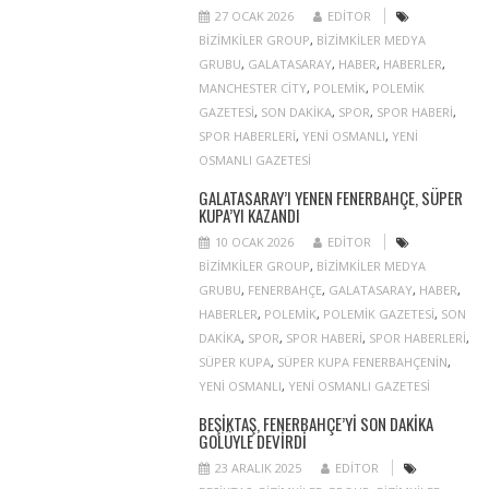
27 OCAK 2026
EDITOR
BIZIMKILER GROUP
,
BIZIMKILER MEDYA
GRUBU
,
GALATASARAY
,
HABER
,
HABERLER
,
MANCHESTER CITY
,
POLEMIK
,
POLEMIK
GAZETESI
,
SON DAKIKA
,
SPOR
,
SPOR HABERI
,
SPOR HABERLERI
,
YENI OSMANLI
,
YENI
OSMANLI GAZETESI
GALATASARAY’I YENEN FENERBAHÇE, SÜPER
KUPA’YI KAZANDI
10 OCAK 2026
EDITOR
BIZIMKILER GROUP
,
BIZIMKILER MEDYA
GRUBU
,
FENERBAHÇE
,
GALATASARAY
,
HABER
,
HABERLER
,
POLEMIK
,
POLEMIK GAZETESI
,
SON
DAKIKA
,
SPOR
,
SPOR HABERI
,
SPOR HABERLERI
,
SÜPER KUPA
,
SÜPER KUPA FENERBAHÇENIN
,
YENI OSMANLI
,
YENI OSMANLI GAZETESI
BEŞIKTAŞ, FENERBAHÇE’YI SON DAKIKA
GOLÜYLE DEVIRDI
23 ARALIK 2025
EDITOR