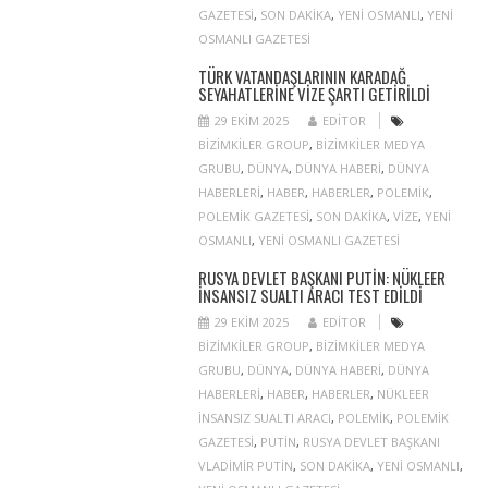
GAZETESI
,
SON DAKIKA
,
YENI OSMANLI
,
YENI
OSMANLI GAZETESI
TÜRK VATANDAŞLARININ KARADAĞ
SEYAHATLERINE VIZE ŞARTI GETIRILDI
29 EKIM 2025
EDITOR
BIZIMKILER GROUP
,
BIZIMKILER MEDYA
GRUBU
,
DÜNYA
,
DÜNYA HABERI
,
DÜNYA
HABERLERI
,
HABER
,
HABERLER
,
POLEMIK
,
POLEMIK GAZETESI
,
SON DAKIKA
,
VIZE
,
YENI
OSMANLI
,
YENI OSMANLI GAZETESI
RUSYA DEVLET BAŞKANI PUTIN: NÜKLEER
INSANSIZ SUALTI ARACI TEST EDILDI
29 EKIM 2025
EDITOR
BIZIMKILER GROUP
,
BIZIMKILER MEDYA
GRUBU
,
DÜNYA
,
DÜNYA HABERI
,
DÜNYA
HABERLERI
,
HABER
,
HABERLER
,
NÜKLEER
INSANSIZ SUALTI ARACI
,
POLEMIK
,
POLEMIK
GAZETESI
,
PUTIN
,
RUSYA DEVLET BAŞKANI
VLADIMIR PUTIN
,
SON DAKIKA
,
YENI OSMANLI
,