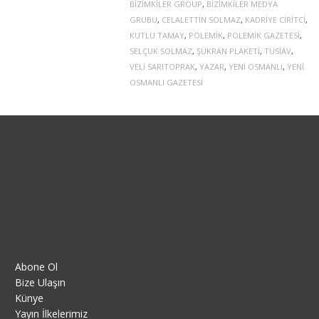
BIZIMKILER GROUP
,
BIZIMKILER MEDYA
GRUBU
,
CELALETTIN SOLMAZ
,
KADRIYE CIRITCI
,
KUTLU TAMAY
,
POLEMIK
,
POLEMIK GAZETESI
,
SELÇUK SOLMAZ
,
ŞÜKRAN PLAKETI
,
TÜSIAV
,
VELI SARITOPRAK
,
YAZAR
,
YENI OSMANLI
,
YENI
OSMANLI GAZETESI
Abone Ol
Bize Ulaşın
Künye
Yayın İlkelerimiz