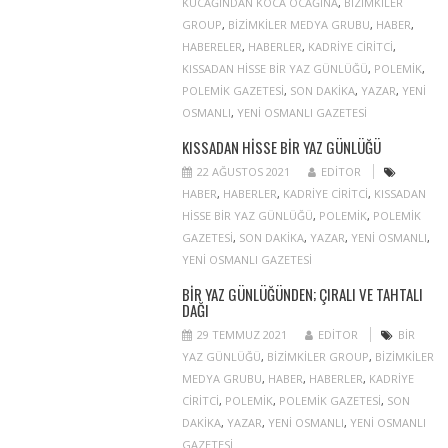
KUCAĞINDAN KOCA OCAĞINA
,
BIZIMKILER
GROUP
,
BIZIMKILER MEDYA GRUBU
,
HABER
,
HABERELER
,
HABERLER
,
KADRIYE CIRITCI
,
KISSADAN HISSE BIR YAZ GÜNLÜĞÜ
,
POLEMIK
,
POLEMIK GAZETESI
,
SON DAKIKA
,
YAZAR
,
YENI
OSMANLI
,
YENI OSMANLI GAZETESI
KISSADAN HISSE BIR YAZ GÜNLÜĞÜ
22 AĞUSTOS 2021
EDITOR
HABER
,
HABERLER
,
KADRIYE CIRITCI
,
KISSADAN
HISSE BIR YAZ GÜNLÜĞÜ
,
POLEMIK
,
POLEMIK
GAZETESI
,
SON DAKIKA
,
YAZAR
,
YENI OSMANLI
,
YENI OSMANLI GAZETESI
BIR YAZ GÜNLÜĞÜNDEN; ÇIRALI VE TAHTALI
DAĞI
29 TEMMUZ 2021
EDITOR
BIR
YAZ GÜNLÜĞÜ
,
BIZIMKILER GROUP
,
BIZIMKILER
MEDYA GRUBU
,
HABER
,
HABERLER
,
KADRIYE
CIRITCI
,
POLEMIK
,
POLEMIK GAZETESI
,
SON
DAKIKA
,
YAZAR
,
YENI OSMANLI
,
YENI OSMANLI
GAZETESI