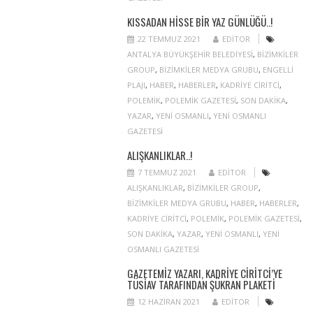
KISSADAN HISSE BIR YAZ GÜNLÜĞÜ..!
22 TEMMUZ 2021
EDITOR
ANTALYA BÜYÜKŞEHIR BELEDIYESI
,
BIZIMKILER
GROUP
,
BIZIMKILER MEDYA GRUBU
,
ENGELLI
PLAJI
,
HABER
,
HABERLER
,
KADRIYE CIRITCI
,
POLEMIK
,
POLEMIK GAZETESI
,
SON DAKIKA
,
YAZAR
,
YENI OSMANLI
,
YENI OSMANLI
GAZETESI
ALIŞKANLIKLAR..!
7 TEMMUZ 2021
EDITOR
ALIŞKANLIKLAR
,
BIZIMKILER GROUP
,
BIZIMKILER MEDYA GRUBU
,
HABER
,
HABERLER
,
KADRIYE CIRITCI
,
POLEMIK
,
POLEMIK GAZETESI
,
SON DAKIKA
,
YAZAR
,
YENI OSMANLI
,
YENI
OSMANLI GAZETESI
GAZETEMIZ YAZARI, KADRIYE CIRITCI’YE
TÜSİAV TARAFINDAN ŞÜKRAN PLAKETI
12 HAZIRAN 2021
EDITOR