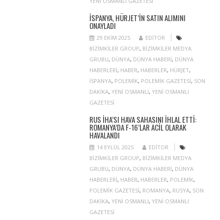
YENI OSMANLI GAZETESI
İSPANYA, HÜRJET’IN SATIN ALIMINI
ONAYLADI
29 EKIM 2025
EDITOR
BIZIMKILER GROUP
,
BIZIMKILER MEDYA
GRUBU
,
DÜNYA
,
DÜNYA HABERI
,
DÜNYA
HABERLERI
,
HABER
,
HABERLER
,
HÜRJET
,
ISPANYA
,
POLEMIK
,
POLEMIK GAZETESI
,
SON
DAKIKA
,
YENI OSMANLI
,
YENI OSMANLI
GAZETESI
RUS İHA’SI HAVA SAHASINI IHLAL ETTI:
ROMANYA’DA F-16’LAR ACIL OLARAK
HAVALANDI
14 EYLÜL 2025
EDITOR
BIZIMKILER GROUP
,
BIZIMKILER MEDYA
GRUBU
,
DÜNYA
,
DÜNYA HABERI
,
DÜNYA
HABERLERI
,
HABER
,
HABERLER
,
POLEMIK
,
POLEMIK GAZETESI
,
ROMANYA
,
RUSYA
,
SON
DAKIKA
,
YENI OSMANLI
,
YENI OSMANLI
GAZETESI