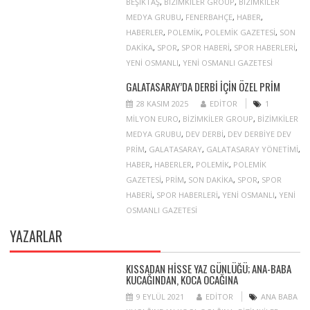
BEŞIKTAŞ
,
BIZIMKILER GROUP
,
BIZIMKILER
MEDYA GRUBU
,
FENERBAHÇE
,
HABER
,
HABERLER
,
POLEMIK
,
POLEMIK GAZETESI
,
SON
DAKIKA
,
SPOR
,
SPOR HABERI
,
SPOR HABERLERI
,
YENI OSMANLI
,
YENI OSMANLI GAZETESI
GALATASARAY’DA DERBI IÇIN ÖZEL PRIM
28 KASIM 2025
EDITOR
1
MILYON EURO
,
BIZIMKILER GROUP
,
BIZIMKILER
MEDYA GRUBU
,
DEV DERBI
,
DEV DERBIYE DEV
PRIM
,
GALATASARAY
,
GALATASARAY YÖNETIMI
,
HABER
,
HABERLER
,
POLEMIK
,
POLEMIK
GAZETESI
,
PRIM
,
SON DAKIKA
,
SPOR
,
SPOR
HABERI
,
SPOR HABERLERI
,
YENI OSMANLI
,
YENI
OSMANLI GAZETESI
YAZARLAR
KISSADAN HISSE YAZ GÜNLÜĞÜ; ANA-BABA
KUCAĞINDAN, KOCA OCAĞINA
9 EYLÜL 2021
EDITOR
ANA BABA