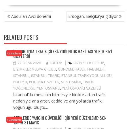
YAZI
Abdullah Avcı dönemi
Erdoğan, Belçika’ya gidiyor
GEZINMESI
RELATED POSTS
İSTANBUL’DA TRAFIK ÇILESI: YOĞUNLUK HARITASI YÜZDE 85’I
Gündem
GÖSTERDI
27 OCAK 2026
EDITOR
BIZIMKILER GROUP
,
BIZIMKILER MEDYA GRUBU
,
GÜNDEM
,
HABER
,
HABERLER
,
ISTANBUL
,
ISTANBUL TRAFIK
,
ISTANBUL TRAFIK YOĞUNLUĞU
,
POLEMIK
,
POLEMIK GAZETESI
,
SON DAKIKA
,
TRAFIK
YOĞUNLUĞU
,
YENI OSMANLI
,
YENI OSMANLI GAZETESI
İstanbul’da mesainin bitmesiyle birlikte artan trafik
nedeniyle ana arter, cadde ve ara yollarda trafik
yoğunluğu oluştu....
OTELLERDE YANGIN GÜVENLIĞI IÇIN YENI DÜZENLEME: SON
Gündem
TARIH 31 MAYIS