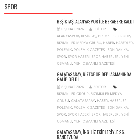
SPOR
BEŞIKTAŞ, ALANYASPOR ILE BERABERE KALDI
8 ŞUBAT 2026
EDITOR
ALANYASPOR
,
BEŞIKTAŞ
,
BIZIMKILER GROUP
,
BIZIMKILER MEDYA GRUBU
,
HABER
,
HABERLER
,
POLEMIK
,
POLEMIK GAZETESI
,
SON DAKIKA
,
SPOR
,
SPOR HABERI
,
SPOR HABERLERI
,
YENI
OSMANLI
,
YENI OSMANLI GAZETESI
GALATASARAY, RIZESPOR DEPLASMANINDA
GALIP GELDI
8 ŞUBAT 2026
EDITOR
BIZIMKILER GROUP
,
BIZIMKILER MEDYA
GRUBU
,
GALATASARAY
,
HABER
,
HABERLER
,
POLEMIK
,
POLEMIK GAZETESI
,
SON DAKIKA
,
SPOR
,
SPOR HABERI
,
SPOR HABERLERI
,
YENI
OSMANLI
,
YENI OSMANLI GAZETESI
GALATASARAY, İNGILIZ EKIPLERIYLE 26.
RANDEVUDA