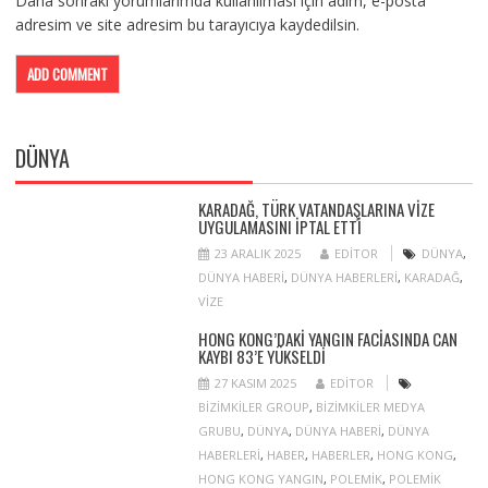
Daha sonraki yorumlarımda kullanılması için adım, e-posta
adresim ve site adresim bu tarayıcıya kaydedilsin.
DÜNYA
KARADAĞ, TÜRK VATANDAŞLARINA VIZE
UYGULAMASINI IPTAL ETTI
23 ARALIK 2025
EDITOR
DÜNYA
,
DÜNYA HABERI
,
DÜNYA HABERLERI
,
KARADAĞ
,
VIZE
HONG KONG’DAKI YANGIN FACIASINDA CAN
KAYBI 83’E YÜKSELDI
27 KASIM 2025
EDITOR
BIZIMKILER GROUP
,
BIZIMKILER MEDYA
GRUBU
,
DÜNYA
,
DÜNYA HABERI
,
DÜNYA
HABERLERI
,
HABER
,
HABERLER
,
HONG KONG
,
HONG KONG YANGIN
,
POLEMIK
,
POLEMIK