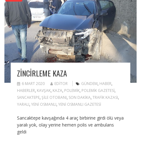
ZINCIRLEME KAZA
6 MART 2020
EDITOR
GÜNDEM
,
HABER
,
HABERLER
,
KAVŞAK
,
KAZA
,
POLEMIK
,
POLEMIK GAZETESI
,
SANCAKTEPE
,
ŞILE OTOBANI
,
SON DAKIKA
,
TRAFIK KAZASI
,
YARALI
,
YENI OSMANLI
,
YENI OSMANLI GAZETESI
Sancaktepe kavşağında 4 araç birbirine girdi ölü veya
yaralı yok, olay yerine hemen polis ve ambulans
geldi