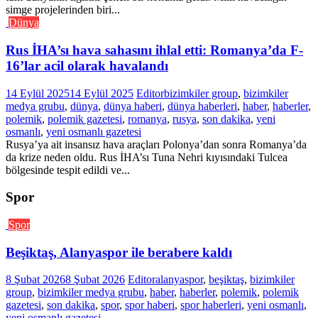
simge projelerinden biri...
Dünya
Rus İHA’sı hava sahasını ihlal etti: Romanya’da F-
16’lar acil olarak havalandı
14 Eylül 2025
14 Eylül 2025
Editor
bizimkiler group
,
bizimkiler
medya grubu
,
dünya
,
dünya haberi
,
dünya haberleri
,
haber
,
haberler
,
polemik
,
polemik gazetesi
,
romanya
,
rusya
,
son dakika
,
yeni
osmanlı
,
yeni osmanlı gazetesi
Rusya’ya ait insansız hava araçları Polonya’dan sonra Romanya’da
da krize neden oldu. Rus İHA’sı Tuna Nehri kıyısındaki Tulcea
bölgesinde tespit edildi ve...
Spor
Spor
Beşiktaş, Alanyaspor ile berabere kaldı
8 Şubat 2026
8 Şubat 2026
Editor
alanyaspor
,
beşiktaş
,
bizimkiler
group
,
bizimkiler medya grubu
,
haber
,
haberler
,
polemik
,
polemik
gazetesi
,
son dakika
,
spor
,
spor haberi
,
spor haberleri
,
yeni osmanlı
,
yeni osmanlı gazetesi