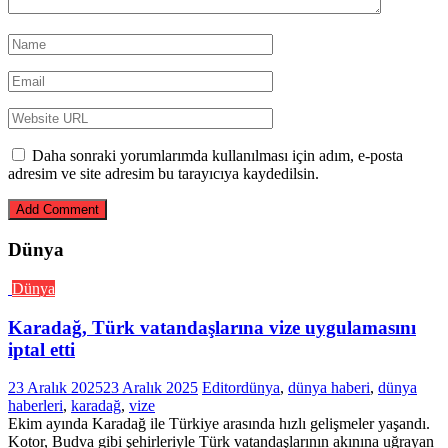
Daha sonraki yorumlarımda kullanılması için adım, e-posta
adresim ve site adresim bu tarayıcıya kaydedilsin.
Dünya
Dünya
Karadağ, Türk vatandaşlarına vize uygulamasını
iptal etti
23 Aralık 2025
23 Aralık 2025
Editor
dünya
,
dünya haberi
,
dünya
haberleri
,
karadağ
,
vize
Ekim ayında Karadağ ile Türkiye arasında hızlı gelişmeler yaşandı.
Kotor, Budva gibi şehirleriyle Türk vatandaşlarının akınına uğrayan