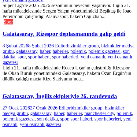
Süper Lig’de 2025-2026 sezonunun heyecanı yaşanıyor. Ligin 21.
hafta mücadelesinde Sergen Yalçın yönetimindeki Beşiktaş ile Joao
Pereira’nın çalıştırdığı Alanyaspor, hakem Oğuzhan...
Spor
Galatasaray, Rizespor deplasmanında galip geldi
8 Şubat 2026
8 Şubat 2026
Editor
bizimkiler group
,
bizimkiler medya
grubu
,
galatasaray
,
haber
,
haberler
,
polemik
,
polemik gazetesi
,
son
dakika
,
spor
,
spor haberi
,
spor haberleri
,
yeni osmanlı
,
yeni osmanlı
gazetesi
Ligin 21. hafta mücadelesinde Recep Uçar’ın çalıştırdığı Rizespor
ile Okan Buruk yönetimindeki Galatasaray, hakem Ozan Ergün’ün
düdük çaldığı maçta Rize Stadyumu’nda...
Galatasaray, İngiliz ekipleriyle 26. randevuda
27 Ocak 2026
27 Ocak 2026
Editor
bizimkiler group
,
bizimkiler
medya grubu
,
galatasaray
,
haber
,
haberler
,
manchester city
,
polemik
,
polemik gazetesi
,
son dakika
,
spor
,
spor haberi
,
spor haberleri
,
yeni
osmanlı
,
yeni osmanlı gazetesi