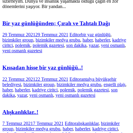
sizlerleyim. Dünya ve insanlık yaşamakta olduğu çağın en zor
dönemlerini yaşıyor. Bir yandan...
Bir yaz günlüğünden; Çıralı ve Tahtalı Dağı
29 Temmuz 2021
29 Temmuz 2021
Editor
bir yaz günlüğü
,
bizimkiler group
,
bizimkiler medya grubu
,
haber
,
haberler
,
kadriye
ciritci
,
polemik
,
polemik gazetesi
,
son dakika
,
yazar
,
yeni osmanlı
,
yeni osmanlı gazetesi
Kıssadan hisse bir yaz günlüğü..!
22 Temmuz 2021
22 Temmuz 2021
Editor
antalya büyükşehir
belediyesi
,
bizimkiler group
,
bizimkiler medya grubu
,
engelli plajı
,
haber
,
haberler
,
kadriye ciritci
,
polemik
,
polemik gazetesi
,
son
dakika
,
yazar
,
yeni osmanlı
,
yeni osmanlı gazetesi
Alışkanlıklar..!
7 Temmuz 2021
7 Temmuz 2021
Editor
alışkanlıklar
,
bizimkiler
group
,
bizimkiler medya grubu
,
haber
,
haberler
,
kadriye ciritci
,