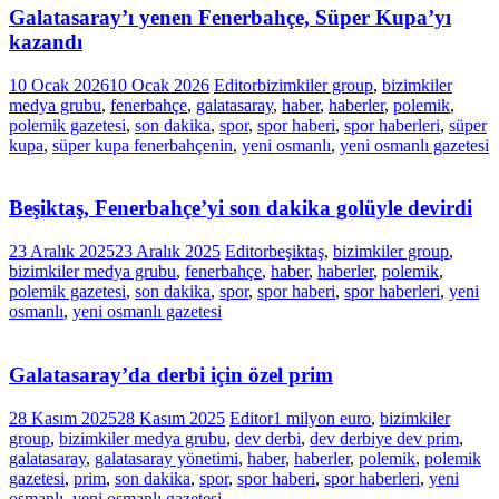
Galatasaray’ı yenen Fenerbahçe, Süper Kupa’yı
kazandı
10 Ocak 2026
10 Ocak 2026
Editor
bizimkiler group
,
bizimkiler
medya grubu
,
fenerbahçe
,
galatasaray
,
haber
,
haberler
,
polemik
,
polemik gazetesi
,
son dakika
,
spor
,
spor haberi
,
spor haberleri
,
süper
kupa
,
süper kupa fenerbahçenin
,
yeni osmanlı
,
yeni osmanlı gazetesi
Beşiktaş, Fenerbahçe’yi son dakika golüyle devirdi
23 Aralık 2025
23 Aralık 2025
Editor
beşiktaş
,
bizimkiler group
,
bizimkiler medya grubu
,
fenerbahçe
,
haber
,
haberler
,
polemik
,
polemik gazetesi
,
son dakika
,
spor
,
spor haberi
,
spor haberleri
,
yeni
osmanlı
,
yeni osmanlı gazetesi
Galatasaray’da derbi için özel prim
28 Kasım 2025
28 Kasım 2025
Editor
1 milyon euro
,
bizimkiler
group
,
bizimkiler medya grubu
,
dev derbi
,
dev derbiye dev prim
,
galatasaray
,
galatasaray yönetimi
,
haber
,
haberler
,
polemik
,
polemik
gazetesi
,
prim
,
son dakika
,
spor
,
spor haberi
,
spor haberleri
,
yeni
osmanlı
,
yeni osmanlı gazetesi