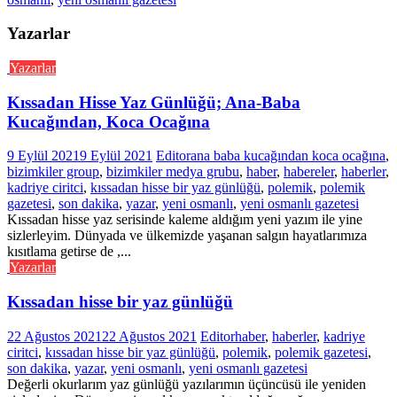
Yazarlar
Yazarlar
Kıssadan Hisse Yaz Günlüğü; Ana-Baba
Kucağından, Koca Ocağına
9 Eylül 2021
9 Eylül 2021
Editor
ana baba kucağından koca ocağına
,
bizimkiler group
,
bizimkiler medya grubu
,
haber
,
habereler
,
haberler
,
kadriye ciritci
,
kıssadan hisse bir yaz günlüğü
,
polemik
,
polemik
gazetesi
,
son dakika
,
yazar
,
yeni osmanlı
,
yeni osmanlı gazetesi
Kıssadan hisse yaz serisinde kaleme aldığım yeni yazım ile yine
sizlerleyim. Dünyada ve ülkemizde yaşanan salgın hayatlarımıza
kısıtlama getirse de ,...
Yazarlar
Kıssadan hisse bir yaz günlüğü
22 Ağustos 2021
22 Ağustos 2021
Editor
haber
,
haberler
,
kadriye
ciritci
,
kıssadan hisse bir yaz günlüğü
,
polemik
,
polemik gazetesi
,
son dakika
,
yazar
,
yeni osmanlı
,
yeni osmanlı gazetesi
Değerli okurlarım yaz günlüğü yazılarımın üçüncüsü ile yeniden