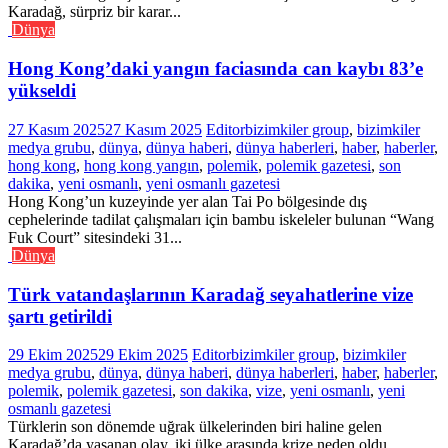
Karadağ, sürpriz bir karar...
Dünya
Hong Kong’daki yangın faciasında can kaybı 83’e
yükseldi
27 Kasım 2025
27 Kasım 2025
Editor
bizimkiler group
,
bizimkiler
medya grubu
,
dünya
,
dünya haberi
,
dünya haberleri
,
haber
,
haberler
,
hong kong
,
hong kong yangın
,
polemik
,
polemik gazetesi
,
son
dakika
,
yeni osmanlı
,
yeni osmanlı gazetesi
Hong Kong’un kuzeyinde yer alan Tai Po bölgesinde dış
cephelerinde tadilat çalışmaları için bambu iskeleler bulunan “Wang
Fuk Court” sitesindeki 31...
Dünya
Türk vatandaşlarının Karadağ seyahatlerine vize
şartı getirildi
29 Ekim 2025
29 Ekim 2025
Editor
bizimkiler group
,
bizimkiler
medya grubu
,
dünya
,
dünya haberi
,
dünya haberleri
,
haber
,
haberler
,
polemik
,
polemik gazetesi
,
son dakika
,
vize
,
yeni osmanlı
,
yeni
osmanlı gazetesi
Türklerin son dönemde uğrak ülkelerinden biri haline gelen
Karadağ’da yaşanan olay, iki ülke arasında krize neden oldu.