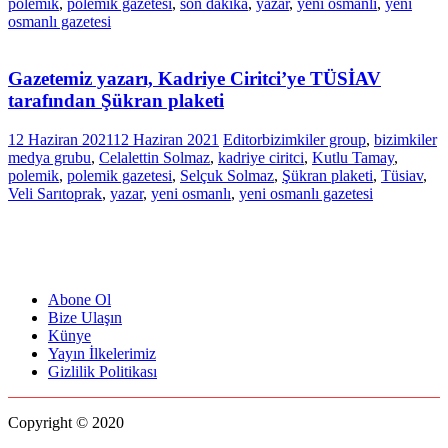
polemik
,
polemik gazetesi
,
son dakika
,
yazar
,
yeni osmanlı
,
yeni
osmanlı gazetesi
Gazetemiz yazarı, Kadriye Ciritci’ye TÜSİAV
tarafından Şükran plaketi
12 Haziran 2021
12 Haziran 2021
Editor
bizimkiler group
,
bizimkiler
medya grubu
,
Celalettin Solmaz
,
kadriye ciritci
,
Kutlu Tamay
,
polemik
,
polemik gazetesi
,
Selçuk Solmaz
,
Şükran plaketi
,
Tüsiav
,
Veli Sarıtoprak
,
yazar
,
yeni osmanlı
,
yeni osmanlı gazetesi
Abone Ol
Bize Ulaşın
Künye
Yayın İlkelerimiz
Gizlilik Politikası
Copyright © 2020