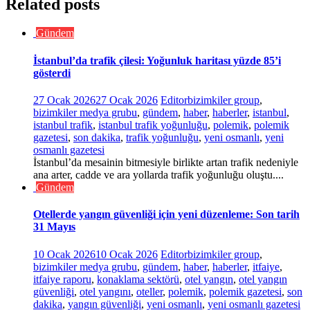
Related posts
Gündem
İstanbul’da trafik çilesi: Yoğunluk haritası yüzde 85’i
gösterdi
27 Ocak 2026
27 Ocak 2026
Editor
bizimkiler group
,
bizimkiler medya grubu
,
gündem
,
haber
,
haberler
,
istanbul
,
istanbul trafik
,
istanbul trafik yoğunluğu
,
polemik
,
polemik
gazetesi
,
son dakika
,
trafik yoğunluğu
,
yeni osmanlı
,
yeni
osmanlı gazetesi
İstanbul’da mesainin bitmesiyle birlikte artan trafik nedeniyle
ana arter, cadde ve ara yollarda trafik yoğunluğu oluştu....
Gündem
Otellerde yangın güvenliği için yeni düzenleme: Son tarih
31 Mayıs
10 Ocak 2026
10 Ocak 2026
Editor
bizimkiler group
,
bizimkiler medya grubu
,
gündem
,
haber
,
haberler
,
itfaiye
,
itfaiye raporu
,
konaklama sektörü
,
otel yangın
,
otel yangın
güvenliği
,
otel yangını
,
oteller
,
polemik
,
polemik gazetesi
,
son
dakika
,
yangın güvenliği
,
yeni osmanlı
,
yeni osmanlı gazetesi