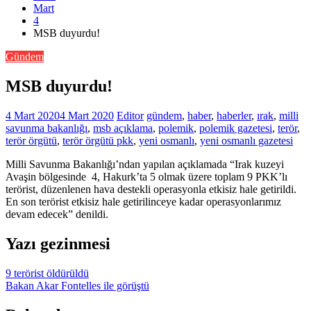
Mart
4
MSB duyurdu!
Gündem
MSB duyurdu!
4 Mart 2020
4 Mart 2020
Editor
gündem
,
haber
,
haberler
,
ırak
,
milli
savunma bakanlığı
,
msb açıklama
,
polemik
,
polemik gazetesi
,
terör
,
terör örgütü
,
terör örgütü pkk
,
yeni osmanlı
,
yeni osmanlı gazetesi
Milli Savunma Bakanlığı’ndan yapılan açıklamada “Irak kuzeyi
Avaşin bölgesinde 4, Hakurk’ta 5 olmak üzere toplam 9 PKK’lı
terörist, düzenlenen hava destekli operasyonla etkisiz hale getirildi.
En son terörist etkisiz hale getirilinceye kadar operasyonlarımız
devam edecek” denildi.
Yazı gezinmesi
9 terörist öldürüldü
Bakan Akar Fontelles ile görüştü