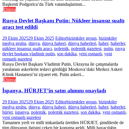
Başkenti Podgorica’da Türk vatandaşlarının...
Dünya
Rusya Devlet Başkanı Putin: Nükleer insansız sualtı
aracı test edildi
29 Ekim 2025
29 Ekim 2025
Editor
bizimkiler group
,
bizimkiler
medya grubu
,
dünya
,
dünya haberi
,
dünya haberleri
,
haber
,
haberler
,
nükleer insansız sualtı aracı
,
polemik
,
polemik gazetesi
,
putin
,
rusya
devlet başkanı vladimir putin
,
son dakika
,
yeni osmanlı
,
yeni
osmanlı gazetesi
Rusya Devlet Başkanı Vladimir Putin, Ukrayna ile çatışmalarda
yaralanan askerlerin tedavi gördüğü Moskova’daki Merkez Askeri
Klinik Hastanesi’ni ziyaret etti. Putin askeri...
Dünya
İspanya, HÜRJET’in satın alımını onayladı
29 Ekim 2025
29 Ekim 2025
Editor
bizimkiler group
,
bizimkiler
medya grubu
,
dünya
,
dünya haberi
,
dünya haberleri
,
haber
,
haberler
,
hürjet
,
ispanya
,
polemik
,
polemik gazetesi
,
son dakika
,
yeni osmanlı
,
yeni osmanlı gazetesi
Tamamen yerli ve milli imkanlarla üretilen HÜRJET, şimdilerde de
tüm dünyanın ilgisini çeken bir konuma geldi. Milli havacılığın