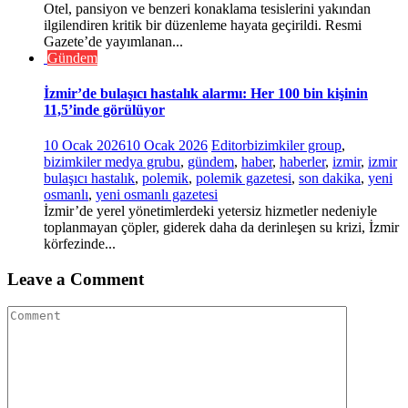
Otel, pansiyon ve benzeri konaklama tesislerini yakından
ilgilendiren kritik bir düzenleme hayata geçirildi. Resmi
Gazete’de yayımlanan...
Gündem
İzmir’de bulaşıcı hastalık alarmı: Her 100 bin kişinin
11,5’inde görülüyor
10 Ocak 2026
10 Ocak 2026
Editor
bizimkiler group
,
bizimkiler medya grubu
,
gündem
,
haber
,
haberler
,
izmir
,
izmir
bulaşıcı hastalık
,
polemik
,
polemik gazetesi
,
son dakika
,
yeni
osmanlı
,
yeni osmanlı gazetesi
İzmir’de yerel yönetimlerdeki yetersiz hizmetler nedeniyle
toplanmayan çöpler, giderek daha da derinleşen su krizi, İzmir
körfezinde...
Leave a Comment