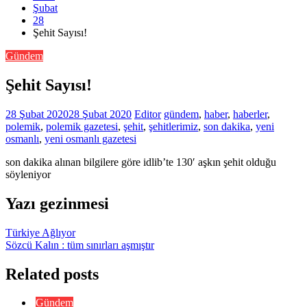
Şubat
28
Şehit Sayısı!
Gündem
Şehit Sayısı!
28 Şubat 2020
28 Şubat 2020
Editor
gündem
,
haber
,
haberler
,
polemik
,
polemik gazetesi
,
şehit
,
şehitlerimiz
,
son dakika
,
yeni
osmanlı
,
yeni osmanlı gazetesi
son dakika alınan bilgilere göre idlib’te 130′ aşkın şehit olduğu
söyleniyor
Yazı gezinmesi
Türkiye Ağlıyor
Sözcü Kalın : tüm sınırları aşmıştır
Related posts
Gündem