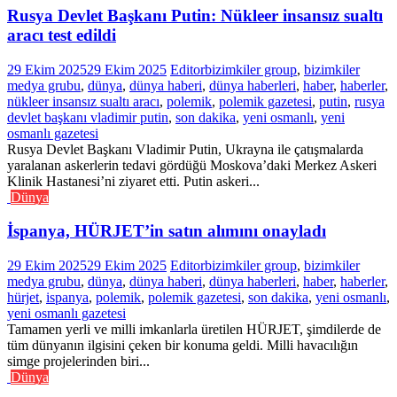
Rusya Devlet Başkanı Putin: Nükleer insansız sualtı
aracı test edildi
29 Ekim 2025
29 Ekim 2025
Editor
bizimkiler group
,
bizimkiler
medya grubu
,
dünya
,
dünya haberi
,
dünya haberleri
,
haber
,
haberler
,
nükleer insansız sualtı aracı
,
polemik
,
polemik gazetesi
,
putin
,
rusya
devlet başkanı vladimir putin
,
son dakika
,
yeni osmanlı
,
yeni
osmanlı gazetesi
Rusya Devlet Başkanı Vladimir Putin, Ukrayna ile çatışmalarda
yaralanan askerlerin tedavi gördüğü Moskova’daki Merkez Askeri
Klinik Hastanesi’ni ziyaret etti. Putin askeri...
Dünya
İspanya, HÜRJET’in satın alımını onayladı
29 Ekim 2025
29 Ekim 2025
Editor
bizimkiler group
,
bizimkiler
medya grubu
,
dünya
,
dünya haberi
,
dünya haberleri
,
haber
,
haberler
,
hürjet
,
ispanya
,
polemik
,
polemik gazetesi
,
son dakika
,
yeni osmanlı
,
yeni osmanlı gazetesi
Tamamen yerli ve milli imkanlarla üretilen HÜRJET, şimdilerde de
tüm dünyanın ilgisini çeken bir konuma geldi. Milli havacılığın
simge projelerinden biri...
Dünya