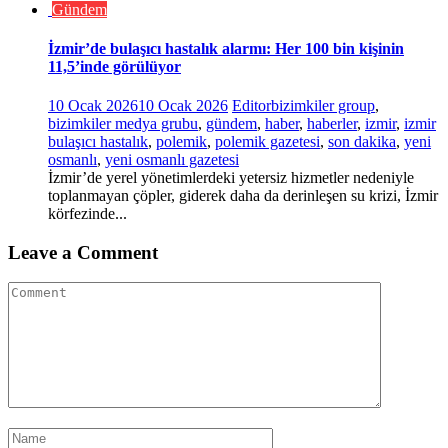
Gündem
İzmir’de bulaşıcı hastalık alarmı: Her 100 bin kişinin
11,5’inde görülüyor
10 Ocak 2026
10 Ocak 2026
Editor
bizimkiler group
,
bizimkiler medya grubu
,
gündem
,
haber
,
haberler
,
izmir
,
izmir
bulaşıcı hastalık
,
polemik
,
polemik gazetesi
,
son dakika
,
yeni
osmanlı
,
yeni osmanlı gazetesi
İzmir’de yerel yönetimlerdeki yetersiz hizmetler nedeniyle
toplanmayan çöpler, giderek daha da derinleşen su krizi, İzmir
körfezinde...
Leave a Comment