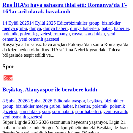
Rus İHA’sı hava sahasını ihlal etti: Romanya’da F-
16’lar acil olarak havalandı
14 Eylül 2025
14 Eylül 2025
Editor
bizimkiler group
,
bizimkiler
medya grubu
,
dünya
,
dünya haberi
,
dünya haberleri
,
haber
,
haberler
,
polemik
,
polemik gazetesi
,
romanya
,
rusya
,
son dakika
,
yeni
osmanlı
,
yeni osmanlı gazetesi
Rusya’ya ait insansız hava araçları Polonya’dan sonra Romanya’da
da krize neden oldu. Rus İHA’sı Tuna Nehri kıyısındaki Tulcea
bölgesinde tespit edildi ve...
Spor
Spor
Beşiktaş, Alanyaspor ile berabere kaldı
8 Şubat 2026
8 Şubat 2026
Editor
alanyaspor
,
beşiktaş
,
bizimkiler
group
,
bizimkiler medya grubu
,
haber
,
haberler
,
polemik
,
polemik
gazetesi
,
son dakika
,
spor
,
spor haberi
,
spor haberleri
,
yeni osmanlı
,
yeni osmanlı gazetesi
Süper Lig’de 2025-2026 sezonunun heyecanı yaşanıyor. Ligin 21.
hafta mücadelesinde Sergen Yalçın yönetimindeki Beşiktaş ile Joao
Pereira’nın çalıştırdığı Alanyaspor, hakem Oğuzhan...