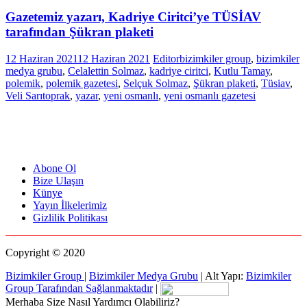
Gazetemiz yazarı, Kadriye Ciritci’ye TÜSİAV
tarafından Şükran plaketi
12 Haziran 2021
12 Haziran 2021
Editor
bizimkiler group
,
bizimkiler
medya grubu
,
Celalettin Solmaz
,
kadriye ciritci
,
Kutlu Tamay
,
polemik
,
polemik gazetesi
,
Selçuk Solmaz
,
Şükran plaketi
,
Tüsiav
,
Veli Sarıtoprak
,
yazar
,
yeni osmanlı
,
yeni osmanlı gazetesi
Abone Ol
Bize Ulaşın
Künye
Yayın İlkelerimiz
Gizlilik Politikası
Copyright © 2020
Bizimkiler Group
|
Bizimkiler Medya Grubu
|
Alt Yapı:
Bizimkiler
Group Tarafından Sağlanmaktadır
|
Merhaba Size Nasıl Yardımcı Olabiliriz?