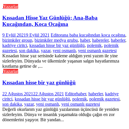
Yazarlar
Kıssadan Hisse Yaz Günlüğü; Ana-Baba
Kucağından, Koca Ocağına
9 Eylül 2021
9 Eylül 2021
Editor
ana baba kucağından koca ocağına
,
bizimkiler group
,
bizimkiler medya grubu
,
haber
,
habereler
,
haberler
,
kadriye ciritci
,
kıssadan hisse bir yaz günlüğü
,
polemik
,
polemik
gazetesi
,
son dakika
,
yazar
,
yeni osmanlı
,
yeni osmanlı gazetesi
Kıssadan hisse yaz serisinde kaleme aldığım yeni yazım ile yine
sizlerleyim. Dünyada ve ülkemizde yaşanan salgın hayatlarımıza
kısıtlama getirse de ,...
Yazarlar
Kıssadan hisse bir yaz günlüğü
22 Ağustos 2021
22 Ağustos 2021
Editor
haber
,
haberler
,
kadriye
ciritci
,
kıssadan hisse bir yaz günlüğü
,
polemik
,
polemik gazetesi
,
son dakika
,
yazar
,
yeni osmanlı
,
yeni osmanlı gazetesi
Değerli okurlarım yaz günlüğü yazılarımın üçüncüsü ile yeniden
sizlerleyim. Dünya ve insanlık yaşamakta olduğu çağın en zor
dönemlerini yaşıyor. Bir yandan...