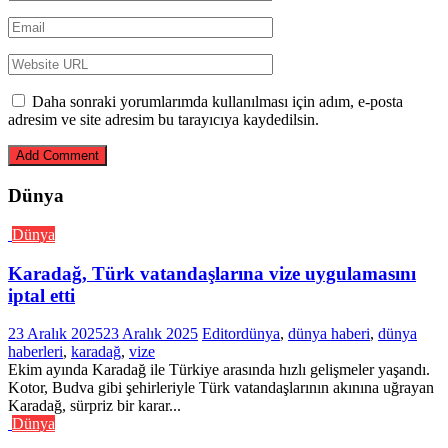
Daha sonraki yorumlarımda kullanılması için adım, e-posta
adresim ve site adresim bu tarayıcıya kaydedilsin.
Dünya
Dünya
Karadağ, Türk vatandaşlarına vize uygulamasını
iptal etti
23 Aralık 2025
23 Aralık 2025
Editor
dünya
,
dünya haberi
,
dünya
haberleri
,
karadağ
,
vize
Ekim ayında Karadağ ile Türkiye arasında hızlı gelişmeler yaşandı.
Kotor, Budva gibi şehirleriyle Türk vatandaşlarının akınına uğrayan
Karadağ, sürpriz bir karar...
Dünya