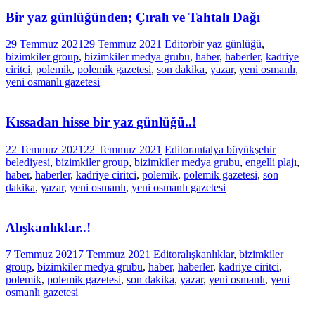
Bir yaz günlüğünden; Çıralı ve Tahtalı Dağı
29 Temmuz 2021
29 Temmuz 2021
Editor
bir yaz günlüğü
,
bizimkiler group
,
bizimkiler medya grubu
,
haber
,
haberler
,
kadriye
ciritci
,
polemik
,
polemik gazetesi
,
son dakika
,
yazar
,
yeni osmanlı
,
yeni osmanlı gazetesi
Kıssadan hisse bir yaz günlüğü..!
22 Temmuz 2021
22 Temmuz 2021
Editor
antalya büyükşehir
belediyesi
,
bizimkiler group
,
bizimkiler medya grubu
,
engelli plajı
,
haber
,
haberler
,
kadriye ciritci
,
polemik
,
polemik gazetesi
,
son
dakika
,
yazar
,
yeni osmanlı
,
yeni osmanlı gazetesi
Alışkanlıklar..!
7 Temmuz 2021
7 Temmuz 2021
Editor
alışkanlıklar
,
bizimkiler
group
,
bizimkiler medya grubu
,
haber
,
haberler
,
kadriye ciritci
,
polemik
,
polemik gazetesi
,
son dakika
,
yazar
,
yeni osmanlı
,
yeni
osmanlı gazetesi