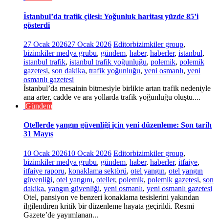
İstanbul’da trafik çilesi: Yoğunluk haritası yüzde 85’i
gösterdi
27 Ocak 2026
27 Ocak 2026
Editor
bizimkiler group
,
bizimkiler medya grubu
,
gündem
,
haber
,
haberler
,
istanbul
,
istanbul trafik
,
istanbul trafik yoğunluğu
,
polemik
,
polemik
gazetesi
,
son dakika
,
trafik yoğunluğu
,
yeni osmanlı
,
yeni
osmanlı gazetesi
İstanbul’da mesainin bitmesiyle birlikte artan trafik nedeniyle
ana arter, cadde ve ara yollarda trafik yoğunluğu oluştu....
Gündem
Otellerde yangın güvenliği için yeni düzenleme: Son tarih
31 Mayıs
10 Ocak 2026
10 Ocak 2026
Editor
bizimkiler group
,
bizimkiler medya grubu
,
gündem
,
haber
,
haberler
,
itfaiye
,
itfaiye raporu
,
konaklama sektörü
,
otel yangın
,
otel yangın
güvenliği
,
otel yangını
,
oteller
,
polemik
,
polemik gazetesi
,
son
dakika
,
yangın güvenliği
,
yeni osmanlı
,
yeni osmanlı gazetesi
Otel, pansiyon ve benzeri konaklama tesislerini yakından
ilgilendiren kritik bir düzenleme hayata geçirildi. Resmi
Gazete’de yayımlanan...