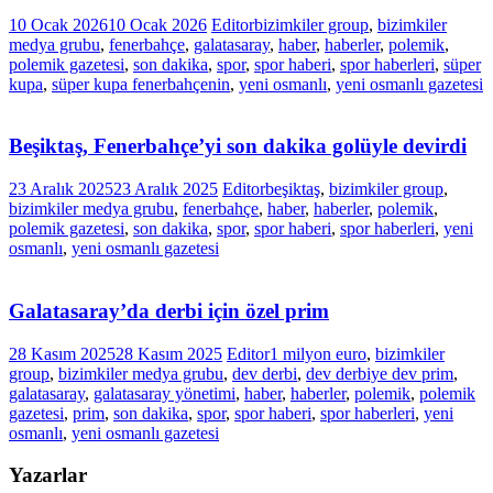
10 Ocak 2026
10 Ocak 2026
Editor
bizimkiler group
,
bizimkiler
medya grubu
,
fenerbahçe
,
galatasaray
,
haber
,
haberler
,
polemik
,
polemik gazetesi
,
son dakika
,
spor
,
spor haberi
,
spor haberleri
,
süper
kupa
,
süper kupa fenerbahçenin
,
yeni osmanlı
,
yeni osmanlı gazetesi
Beşiktaş, Fenerbahçe’yi son dakika golüyle devirdi
23 Aralık 2025
23 Aralık 2025
Editor
beşiktaş
,
bizimkiler group
,
bizimkiler medya grubu
,
fenerbahçe
,
haber
,
haberler
,
polemik
,
polemik gazetesi
,
son dakika
,
spor
,
spor haberi
,
spor haberleri
,
yeni
osmanlı
,
yeni osmanlı gazetesi
Galatasaray’da derbi için özel prim
28 Kasım 2025
28 Kasım 2025
Editor
1 milyon euro
,
bizimkiler
group
,
bizimkiler medya grubu
,
dev derbi
,
dev derbiye dev prim
,
galatasaray
,
galatasaray yönetimi
,
haber
,
haberler
,
polemik
,
polemik
gazetesi
,
prim
,
son dakika
,
spor
,
spor haberi
,
spor haberleri
,
yeni
osmanlı
,
yeni osmanlı gazetesi
Yazarlar