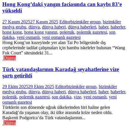
Hong Kong’daki yangın faciasında can kaybı 83’e
yükseldi
27 Kasım 2025
27 Kasım 2025
Editor
bizimkiler group
,
bizimkiler
medya grubu
,
dünya
,
dünya haberi
,
dünya haberleri
,
haber
,
haberler
,
hong kong
,
hong kong yangın
,
polemik
,
polemik gazetesi
,
son
dakika
,
yeni osmanlı
,
yeni osmanlı gazetesi
Hong Kong’un kuzeyinde yer alan Tai Po bölgesinde dış
cephelerinde tadilat çalışmaları için bambu iskeleler bulunan “Wang
Fuk Court” sitesindeki 31...
Dünya
Türk vatandaşlarının Karadağ seyahatlerine vize
şartı getirildi
29 Ekim 2025
29 Ekim 2025
Editor
bizimkiler group
,
bizimkiler
medya grubu
,
dünya
,
dünya haberi
,
dünya haberleri
,
haber
,
haberler
,
polemik
,
polemik gazetesi
,
son dakika
,
vize
,
yeni osmanlı
,
yeni
osmanlı gazetesi
Türklerin son dönemde uğrak ülkelerinden biri haline gelen
Karadağ’da yaşanan olay, iki ülke arasında krize neden oldu.
Başkenti Podgorica’da Türk vatandaşlarının...
Dünya