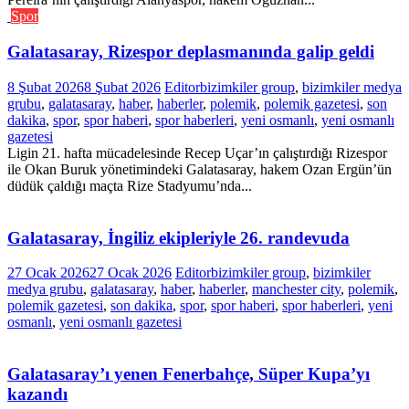
Spor
Galatasaray, Rizespor deplasmanında galip geldi
8 Şubat 2026
8 Şubat 2026
Editor
bizimkiler group
,
bizimkiler medya
grubu
,
galatasaray
,
haber
,
haberler
,
polemik
,
polemik gazetesi
,
son
dakika
,
spor
,
spor haberi
,
spor haberleri
,
yeni osmanlı
,
yeni osmanlı
gazetesi
Ligin 21. hafta mücadelesinde Recep Uçar’ın çalıştırdığı Rizespor
ile Okan Buruk yönetimindeki Galatasaray, hakem Ozan Ergün’ün
düdük çaldığı maçta Rize Stadyumu’nda...
Galatasaray, İngiliz ekipleriyle 26. randevuda
27 Ocak 2026
27 Ocak 2026
Editor
bizimkiler group
,
bizimkiler
medya grubu
,
galatasaray
,
haber
,
haberler
,
manchester city
,
polemik
,
polemik gazetesi
,
son dakika
,
spor
,
spor haberi
,
spor haberleri
,
yeni
osmanlı
,
yeni osmanlı gazetesi
Galatasaray’ı yenen Fenerbahçe, Süper Kupa’yı
kazandı