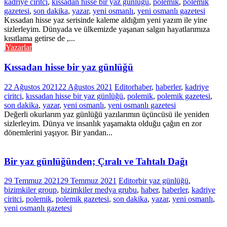
kadriye ciritci
,
kıssadan hisse bir yaz günlüğü
,
polemik
,
polemik
gazetesi
,
son dakika
,
yazar
,
yeni osmanlı
,
yeni osmanlı gazetesi
Kıssadan hisse yaz serisinde kaleme aldığım yeni yazım ile yine
sizlerleyim. Dünyada ve ülkemizde yaşanan salgın hayatlarımıza
kısıtlama getirse de ,...
Yazarlar
Kıssadan hisse bir yaz günlüğü
22 Ağustos 2021
22 Ağustos 2021
Editor
haber
,
haberler
,
kadriye
ciritci
,
kıssadan hisse bir yaz günlüğü
,
polemik
,
polemik gazetesi
,
son dakika
,
yazar
,
yeni osmanlı
,
yeni osmanlı gazetesi
Değerli okurlarım yaz günlüğü yazılarımın üçüncüsü ile yeniden
sizlerleyim. Dünya ve insanlık yaşamakta olduğu çağın en zor
dönemlerini yaşıyor. Bir yandan...
Bir yaz günlüğünden; Çıralı ve Tahtalı Dağı
29 Temmuz 2021
29 Temmuz 2021
Editor
bir yaz günlüğü
,
bizimkiler group
,
bizimkiler medya grubu
,
haber
,
haberler
,
kadriye
ciritci
,
polemik
,
polemik gazetesi
,
son dakika
,
yazar
,
yeni osmanlı
,
yeni osmanlı gazetesi