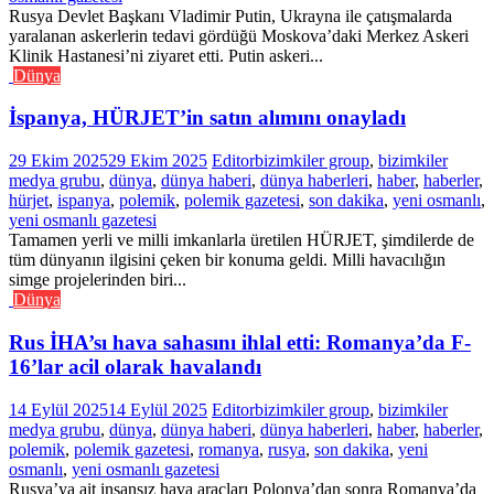
Rusya Devlet Başkanı Vladimir Putin, Ukrayna ile çatışmalarda
yaralanan askerlerin tedavi gördüğü Moskova’daki Merkez Askeri
Klinik Hastanesi’ni ziyaret etti. Putin askeri...
Dünya
İspanya, HÜRJET’in satın alımını onayladı
29 Ekim 2025
29 Ekim 2025
Editor
bizimkiler group
,
bizimkiler
medya grubu
,
dünya
,
dünya haberi
,
dünya haberleri
,
haber
,
haberler
,
hürjet
,
ispanya
,
polemik
,
polemik gazetesi
,
son dakika
,
yeni osmanlı
,
yeni osmanlı gazetesi
Tamamen yerli ve milli imkanlarla üretilen HÜRJET, şimdilerde de
tüm dünyanın ilgisini çeken bir konuma geldi. Milli havacılığın
simge projelerinden biri...
Dünya
Rus İHA’sı hava sahasını ihlal etti: Romanya’da F-
16’lar acil olarak havalandı
14 Eylül 2025
14 Eylül 2025
Editor
bizimkiler group
,
bizimkiler
medya grubu
,
dünya
,
dünya haberi
,
dünya haberleri
,
haber
,
haberler
,
polemik
,
polemik gazetesi
,
romanya
,
rusya
,
son dakika
,
yeni
osmanlı
,
yeni osmanlı gazetesi
Rusya’ya ait insansız hava araçları Polonya’dan sonra Romanya’da