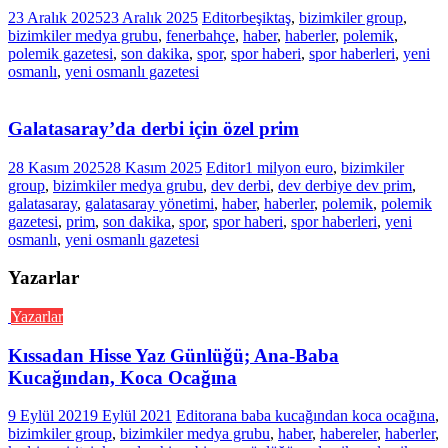
23 Aralık 2025
23 Aralık 2025
Editor
beşiktaş
,
bizimkiler group
,
bizimkiler medya grubu
,
fenerbahçe
,
haber
,
haberler
,
polemik
,
polemik gazetesi
,
son dakika
,
spor
,
spor haberi
,
spor haberleri
,
yeni
osmanlı
,
yeni osmanlı gazetesi
Galatasaray’da derbi için özel prim
28 Kasım 2025
28 Kasım 2025
Editor
1 milyon euro
,
bizimkiler
group
,
bizimkiler medya grubu
,
dev derbi
,
dev derbiye dev prim
,
galatasaray
,
galatasaray yönetimi
,
haber
,
haberler
,
polemik
,
polemik
gazetesi
,
prim
,
son dakika
,
spor
,
spor haberi
,
spor haberleri
,
yeni
osmanlı
,
yeni osmanlı gazetesi
Yazarlar
Yazarlar
Kıssadan Hisse Yaz Günlüğü; Ana-Baba
Kucağından, Koca Ocağına
9 Eylül 2021
9 Eylül 2021
Editor
ana baba kucağından koca ocağına
,
bizimkiler group
,
bizimkiler medya grubu
,
haber
,
habereler
,
haberler
,