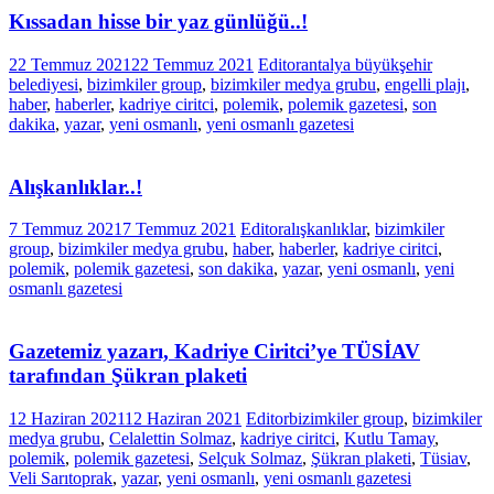
Kıssadan hisse bir yaz günlüğü..!
22 Temmuz 2021
22 Temmuz 2021
Editor
antalya büyükşehir
belediyesi
,
bizimkiler group
,
bizimkiler medya grubu
,
engelli plajı
,
haber
,
haberler
,
kadriye ciritci
,
polemik
,
polemik gazetesi
,
son
dakika
,
yazar
,
yeni osmanlı
,
yeni osmanlı gazetesi
Alışkanlıklar..!
7 Temmuz 2021
7 Temmuz 2021
Editor
alışkanlıklar
,
bizimkiler
group
,
bizimkiler medya grubu
,
haber
,
haberler
,
kadriye ciritci
,
polemik
,
polemik gazetesi
,
son dakika
,
yazar
,
yeni osmanlı
,
yeni
osmanlı gazetesi
Gazetemiz yazarı, Kadriye Ciritci’ye TÜSİAV
tarafından Şükran plaketi
12 Haziran 2021
12 Haziran 2021
Editor
bizimkiler group
,
bizimkiler
medya grubu
,
Celalettin Solmaz
,
kadriye ciritci
,
Kutlu Tamay
,
polemik
,
polemik gazetesi
,
Selçuk Solmaz
,
Şükran plaketi
,
Tüsiav
,
Veli Sarıtoprak
,
yazar
,
yeni osmanlı
,
yeni osmanlı gazetesi