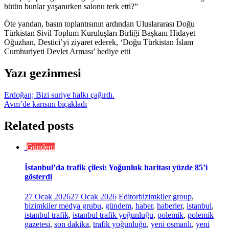
bütün bunlar yaşanırken salonu terk etti?”
Öte yandan, basın toplantısının ardından Uluslararası Doğu
Türkistan Sivil Toplum Kuruluşları Birliği Başkanı Hidayet
Oğuzhan, Destici’yi ziyaret ederek, ‘Doğu Türkistan İslam
Cumhuriyeti Devlet Arması’ hediye etti
Yazı gezinmesi
Erdoğan; Bizi suriye halkı çağırdı.
Avm’de karısını bıçakladı
Related posts
Gündem
İstanbul’da trafik çilesi: Yoğunluk haritası yüzde 85’i
gösterdi
27 Ocak 2026
27 Ocak 2026
Editor
bizimkiler group
,
bizimkiler medya grubu
,
gündem
,
haber
,
haberler
,
istanbul
,
istanbul trafik
,
istanbul trafik yoğunluğu
,
polemik
,
polemik
gazetesi
,
son dakika
,
trafik yoğunluğu
,
yeni osmanlı
,
yeni