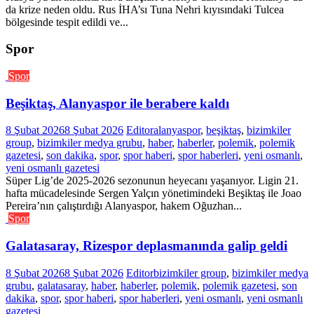
da krize neden oldu. Rus İHA’sı Tuna Nehri kıyısındaki Tulcea
bölgesinde tespit edildi ve...
Spor
Spor
Beşiktaş, Alanyaspor ile berabere kaldı
8 Şubat 2026
8 Şubat 2026
Editor
alanyaspor
,
beşiktaş
,
bizimkiler
group
,
bizimkiler medya grubu
,
haber
,
haberler
,
polemik
,
polemik
gazetesi
,
son dakika
,
spor
,
spor haberi
,
spor haberleri
,
yeni osmanlı
,
yeni osmanlı gazetesi
Süper Lig’de 2025-2026 sezonunun heyecanı yaşanıyor. Ligin 21.
hafta mücadelesinde Sergen Yalçın yönetimindeki Beşiktaş ile Joao
Pereira’nın çalıştırdığı Alanyaspor, hakem Oğuzhan...
Spor
Galatasaray, Rizespor deplasmanında galip geldi
8 Şubat 2026
8 Şubat 2026
Editor
bizimkiler group
,
bizimkiler medya
grubu
,
galatasaray
,
haber
,
haberler
,
polemik
,
polemik gazetesi
,
son
dakika
,
spor
,
spor haberi
,
spor haberleri
,
yeni osmanlı
,
yeni osmanlı
gazetesi