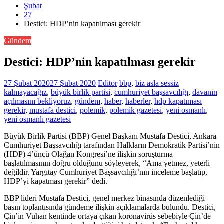
Şubat
27
Destici: HDP’nin kapatılması gerekir
Gündem
Destici: HDP’nin kapatılması gerekir
27 Şubat 2020
27 Şubat 2020
Editor
bbp
,
biz asla sessiz
kalmayacağız
,
büyük birlik partisi
,
cumhuriyet başsavcılığı
,
davanın
açılmasını bekliyoruz
,
gündem
,
haber
,
haberler
,
hdp kapatıması
gerekir
,
mustafa destici
,
polemik
,
polemik gazetesi
,
yeni osmanlı
,
yeni osmanlı gazetesi
Büyük Birlik Partisi (BBP) Genel Başkanı Mustafa Destici, Ankara
Cumhuriyet Başsavcılığı tarafından Halkların Demokratik Partisi’nin
(HDP) 4’üncü Olağan Kongresi’ne ilişkin soruşturma
başlatılmasının doğru olduğunu söyleyerek, “Ama yetmez, yeterli
değildir. Yargıtay Cumhuriyet Başsavcılığı’nın inceleme başlatıp,
HDP’yi kapatması gerekir” dedi.
BBP lideri Mustafa Destici, genel merkez binasında düzenlediği
basın toplantısında gündeme ilişkin açıklamalarda bulundu. Destici,
Çin’in Vuhan kentinde ortaya çıkan koronavirüs sebebiyle Çin’de