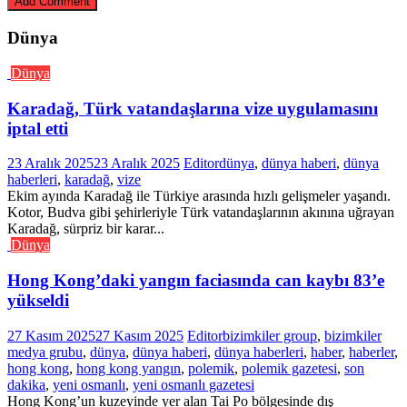
Dünya
Dünya
Karadağ, Türk vatandaşlarına vize uygulamasını
iptal etti
23 Aralık 2025
23 Aralık 2025
Editor
dünya
,
dünya haberi
,
dünya
haberleri
,
karadağ
,
vize
Ekim ayında Karadağ ile Türkiye arasında hızlı gelişmeler yaşandı.
Kotor, Budva gibi şehirleriyle Türk vatandaşlarının akınına uğrayan
Karadağ, sürpriz bir karar...
Dünya
Hong Kong’daki yangın faciasında can kaybı 83’e
yükseldi
27 Kasım 2025
27 Kasım 2025
Editor
bizimkiler group
,
bizimkiler
medya grubu
,
dünya
,
dünya haberi
,
dünya haberleri
,
haber
,
haberler
,
hong kong
,
hong kong yangın
,
polemik
,
polemik gazetesi
,
son
dakika
,
yeni osmanlı
,
yeni osmanlı gazetesi
Hong Kong’un kuzeyinde yer alan Tai Po bölgesinde dış