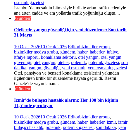
osmanlı gazetesi
İstanbul’da mesainin bitmesiyle birlikte artan trafik nedeniyle
ana arter, cadde ve ara yollarda trafik yoğunluğu oluştu....
Gündem
Otellerde yangın güvenliği için yeni düzenleme: Son tarih
31 Mayıs
10 Ocak 2026
10 Ocak 2026
Editor
bizimkiler group
,
bizimkiler medya grubu
,
gündem
,
haber
,
haberler
,
itfaiye
,
itfaiye raporu
,
konaklama sektörü
,
otel yangın
,
otel yangın
güvenliği
,
otel yangını
,
oteller
,
polemik
,
polemik gazetesi
,
son
dakika
,
yangın güvenliği
,
yeni osmanlı
,
yeni osmanlı gazetesi
Otel, pansiyon ve benzeri konaklama tesislerini yakından
ilgilendiren kritik bir düzenleme hayata geçirildi. Resmi
Gazete’de yayımlanan...
Gündem
İzmir’de bulaşıcı hastalık alarmı: Her 100 bin kişinin
11,5’inde görülüyor
10 Ocak 2026
10 Ocak 2026
Editor
bizimkiler group
,
bizimkiler medya grubu
,
gündem
,
haber
,
haberler
,
izmir
,
izmir
bulaşıcı hastalık
,
polemik
,
polemik gazetesi
,
son dakika
,
yeni