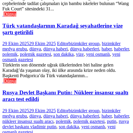
cephelerinde tadilat çalışmaları için bambu iskeleler bulunan “Wang
Fuk Court” sitesindeki 31...
Dünya
Türk vatandaşlarının Karadağ seyahatlerine vize
şartı getirildi
29 Ekim 2025
29 Ekim 2025
Editor
bizimkiler group
,
bizimkiler
medya grubu
,
dünya
,
dünya haberi
,
dünya haberleri
,
haber
,
haberler
,
polemik
,
polemik gazetesi
,
son dakika
,
vize
,
yeni osmanlı
,
yeni
osmanlı gazetesi
Türklerin son dönemde uğrak ülkelerinden biri haline gelen
Karadağ’da yaşanan olay, iki ülke arasında krize neden oldu.
Başkenti Podgorica’da Türk vatandaşlarının...
Dünya
Rusya Devlet Başkanı Putin: Nükleer insansız sualtı
aracı test edildi
29 Ekim 2025
29 Ekim 2025
Editor
bizimkiler group
,
bizimkiler
medya grubu
,
dünya
,
dünya haberi
,
dünya haberleri
,
haber
,
haberler
,
nükleer insansız sualtı aracı
,
polemik
,
polemik gazetesi
,
putin
,
rusya
devlet başkanı vladimir putin
,
son dakika
,
yeni osmanlı
,
yeni
osmanlı gazetesi