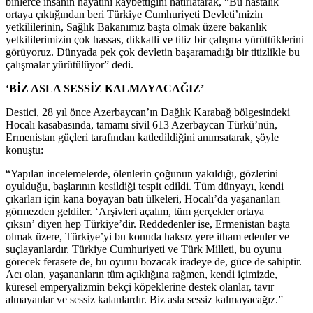
binlerce insanın hayatını kaybettiğini hatırlatarak, “Bu hastalık
ortaya çıktığından beri Türkiye Cumhuriyeti Devleti’mizin
yetkililerinin, Sağlık Bakanımız başta olmak üzere bakanlık
yetkililerimizin çok hassas, dikkatli ve titiz bir çalışma yürüttüklerini
görüyoruz. Dünyada pek çok devletin başaramadığı bir titizlikle bu
çalışmalar yürütülüyor” dedi.
‘BİZ ASLA SESSİZ KALMAYACAĞIZ’
Destici, 28 yıl önce Azerbaycan’ın Dağlık Karabağ bölgesindeki
Hocalı kasabasında, tamamı sivil 613 Azerbaycan Türkü’nün,
Ermenistan güçleri tarafından katledildiğini anımsatarak, şöyle
konuştu:
“Yapılan incelemelerde, ölenlerin çoğunun yakıldığı, gözlerini
oyulduğu, başlarının kesildiği tespit edildi. Tüm dünyayı, kendi
çıkarları için kana boyayan batı ülkeleri, Hocalı’da yaşananları
görmezden geldiler. ‘Arşivleri açalım, tüm gerçekler ortaya
çıksın’ diyen hep Türkiye’dir. Reddedenler ise, Ermenistan başta
olmak üzere, Türkiye’yi bu konuda haksız yere itham edenler ve
suçlayanlardır. Türkiye Cumhuriyeti ve Türk Milleti, bu oyunu
görecek ferasete de, bu oyunu bozacak iradeye de, güce de sahiptir.
Acı olan, yaşananların tüm açıklığına rağmen, kendi içimizde,
küresel emperyalizmin bekçi köpeklerine destek olanlar, tavır
almayanlar ve sessiz kalanlardır. Biz asla sessiz kalmayacağız.”