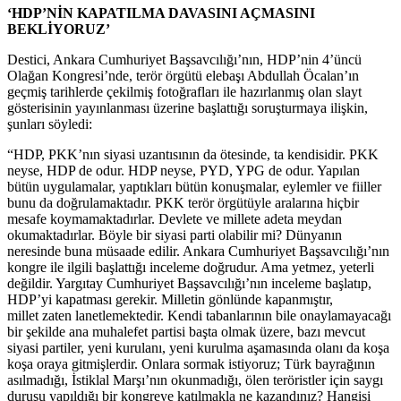
‘HDP’NİN KAPATILMA DAVASINI AÇMASINI
BEKLİYORUZ’
Destici, Ankara Cumhuriyet Başsavcılığı’nın, HDP’nin 4’üncü
Olağan Kongresi’nde, terör örgütü elebaşı Abdullah Öcalan’ın
geçmiş tarihlerde çekilmiş fotoğrafları ile hazırlanmış olan slayt
gösterisinin yayınlanması üzerine başlattığı soruşturmaya ilişkin,
şunları söyledi:
“HDP, PKK’nın siyasi uzantısının da ötesinde, ta kendisidir. PKK
neyse, HDP de odur. HDP neyse, PYD, YPG de odur. Yapılan
bütün uygulamalar, yaptıkları bütün konuşmalar, eylemler ve fiiller
bunu da doğrulamaktadır. PKK terör örgütüyle aralarına hiçbir
mesafe koymamaktadırlar. Devlete ve millete adeta meydan
okumaktadırlar. Böyle bir siyasi parti olabilir mi? Dünyanın
neresinde buna müsaade edilir. Ankara Cumhuriyet Başsavcılığı’nın
kongre ile ilgili başlattığı inceleme doğrudur. Ama yetmez, yeterli
değildir. Yargıtay Cumhuriyet Başsavcılığı’nın inceleme başlatıp,
HDP’yi kapatması gerekir. Milletin gönlünde kapanmıştır,
millet zaten lanetlemektedir. Kendi tabanlarının bile onaylamayacağı
bir şekilde ana muhalefet partisi başta olmak üzere, bazı mevcut
siyasi partiler, yeni kurulanı, yeni kurulma aşamasında olanı da koşa
koşa oraya gitmişlerdir. Onlara sormak istiyoruz; Türk bayrağının
asılmadığı, İstiklal Marşı’nın okunmadığı, ölen teröristler için saygı
duruşu yapıldığı bir kongreye katılmakla ne kazandınız? Hangisi