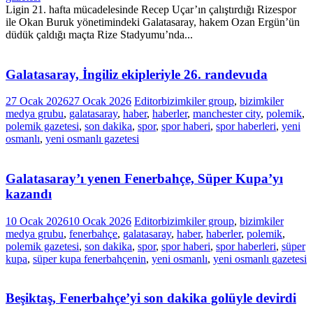
Ligin 21. hafta mücadelesinde Recep Uçar’ın çalıştırdığı Rizespor
ile Okan Buruk yönetimindeki Galatasaray, hakem Ozan Ergün’ün
düdük çaldığı maçta Rize Stadyumu’nda...
Galatasaray, İngiliz ekipleriyle 26. randevuda
27 Ocak 2026
27 Ocak 2026
Editor
bizimkiler group
,
bizimkiler
medya grubu
,
galatasaray
,
haber
,
haberler
,
manchester city
,
polemik
,
polemik gazetesi
,
son dakika
,
spor
,
spor haberi
,
spor haberleri
,
yeni
osmanlı
,
yeni osmanlı gazetesi
Galatasaray’ı yenen Fenerbahçe, Süper Kupa’yı
kazandı
10 Ocak 2026
10 Ocak 2026
Editor
bizimkiler group
,
bizimkiler
medya grubu
,
fenerbahçe
,
galatasaray
,
haber
,
haberler
,
polemik
,
polemik gazetesi
,
son dakika
,
spor
,
spor haberi
,
spor haberleri
,
süper
kupa
,
süper kupa fenerbahçenin
,
yeni osmanlı
,
yeni osmanlı gazetesi
Beşiktaş, Fenerbahçe’yi son dakika golüyle devirdi