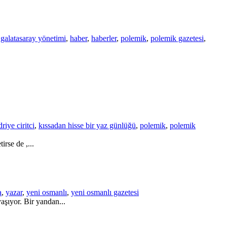
,
galatasaray yönetimi
,
haber
,
haberler
,
polemik
,
polemik gazetesi
,
riye ciritci
,
kıssadan hisse bir yaz günlüğü
,
polemik
,
polemik
rse de ,...
a
,
yazar
,
yeni osmanlı
,
yeni osmanlı gazetesi
aşıyor. Bir yandan...