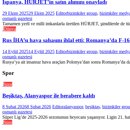
İspanya, HÜRJET’in satın alımını onayladı
29 Ekim 2025
29 Ekim 2025
Editor
bizimkiler group
,
bizimkiler medy
osmanlı gazetesi
Tamamen yerli ve milli imkanlarla üretilen HÜRJET, şimdilerde de tüm 
Dünya
Rus İHA’sı hava sahasını ihlal etti: Romanya’da F-16
14 Eylül 2025
14 Eylül 2025
Editor
bizimkiler group
,
bizimkiler medy
osmanlı gazetesi
Rusya’ya ait insansız hava araçları Polonya’dan sonra Romanya’da da 
Spor
Spor
Beşiktaş, Alanyaspor ile berabere kaldı
8 Şubat 2026
8 Şubat 2026
Editor
alanyaspor
,
beşiktaş
,
bizimkiler gro
osmanlı gazetesi
Süper Lig’de 2025-2026 sezonunun heyecanı yaşanıyor. Ligin 21. haft
Spor