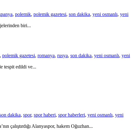
spanya
,
polemik
,
polemik gazetesi
,
son dakika
,
yeni osmanlı
,
yeni
lerinden biri...
,
polemik gazetesi
,
romanya
,
rusya
,
son dakika
,
yeni osmanlı
,
yeni
tespit edildi ve...
son dakika
,
spor
,
spor haberi
,
spor haberleri
,
yeni osmanlı
,
yeni
’nın çalıştırdığı Alanyaspor, hakem Oğuzhan...