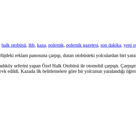
,
halk otobüsü
,
ibb
,
kaza
,
polemik
,
polemik gazetesi
,
son dakika
,
yeni o
füjdeki reklam panosuna çarpıp, duran otobüsteki yolculardan biri yara
adıköy seferini yapan Özel Halk Otobüsü ile otomobil çarpıştı. Çarpışm
sevk edildi. Kazada ilk belirlemelere göre bir yolcunun yaralandığı öğren