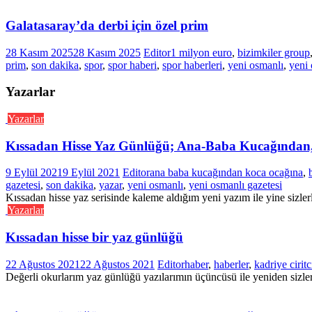
Galatasaray’da derbi için özel prim
28 Kasım 2025
28 Kasım 2025
Editor
1 milyon euro
,
bizimkiler group
prim
,
son dakika
,
spor
,
spor haberi
,
spor haberleri
,
yeni osmanlı
,
yeni 
Yazarlar
Yazarlar
Kıssadan Hisse Yaz Günlüğü; Ana-Baba Kucağından
9 Eylül 2021
9 Eylül 2021
Editor
ana baba kucağından koca ocağına
,
gazetesi
,
son dakika
,
yazar
,
yeni osmanlı
,
yeni osmanlı gazetesi
Kıssadan hisse yaz serisinde kaleme aldığım yeni yazım ile yine sizler
Yazarlar
Kıssadan hisse bir yaz günlüğü
22 Ağustos 2021
22 Ağustos 2021
Editor
haber
,
haberler
,
kadriye ciritc
Değerli okurlarım yaz günlüğü yazılarımın üçüncüsü ile yeniden sizle