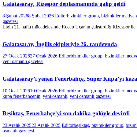
Galatasaray, Rizespor deplasmanında galip geldi
8 Şubat 2026
8 Şubat 2026
Editor
bizimkiler group
,
bizimkiler medya 
gazetesi
Ligin 21. hafta mücadelesinde Recep Uçar’ın çalıştırdığı Rizespor 
Galatasaray, İngiliz ekipleriyle 26. randevuda
27 Ocak 2026
27 Ocak 2026
Editor
bizimkiler group
,
bizimkiler medy
yeni osmanlı gazetesi
Galatasaray’ı yenen Fenerbahçe, Süper Kupa’yı kaz
10 Ocak 2026
10 Ocak 2026
Editor
bizimkiler group
,
bizimkiler medy
kupa fenerbahçenin
,
yeni osmanlı
,
yeni osmanlı gazetesi
Beşiktaş, Fenerbahçe’yi son dakika golüyle devirdi
23 Aralık 2025
23 Aralık 2025
Editor
beşiktaş
,
bizimkiler group
,
bizim
osmanlı gazetesi