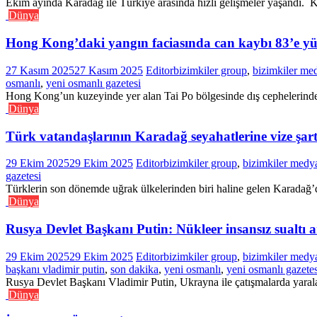
Ekim ayında Karadağ ile Türkiye arasında hızlı gelişmeler yaşandı. Ko
Dünya
Hong Kong’daki yangın faciasında can kaybı 83’e yü
27 Kasım 2025
27 Kasım 2025
Editor
bizimkiler group
,
bizimkiler me
osmanlı
,
yeni osmanlı gazetesi
Hong Kong’un kuzeyinde yer alan Tai Po bölgesinde dış cephelerinde t
Dünya
Türk vatandaşlarının Karadağ seyahatlerine vize şartı
29 Ekim 2025
29 Ekim 2025
Editor
bizimkiler group
,
bizimkiler medy
gazetesi
Türklerin son dönemde uğrak ülkelerinden biri haline gelen Karadağ’d
Dünya
Rusya Devlet Başkanı Putin: Nükleer insansız sualtı ara
29 Ekim 2025
29 Ekim 2025
Editor
bizimkiler group
,
bizimkiler medy
başkanı vladimir putin
,
son dakika
,
yeni osmanlı
,
yeni osmanlı gazetes
Rusya Devlet Başkanı Vladimir Putin, Ukrayna ile çatışmalarda yarala
Dünya