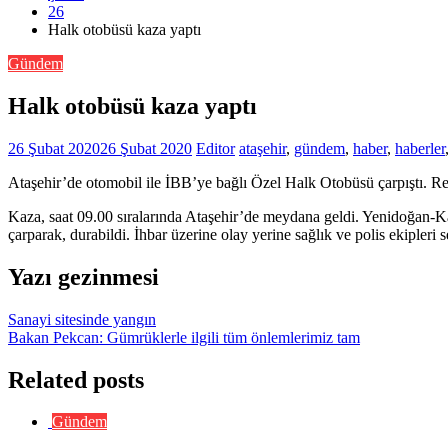
26
Halk otobüsü kaza yaptı
Gündem
Halk otobüsü kaza yaptı
26 Şubat 2020
26 Şubat 2020
Editor
ataşehir
,
gündem
,
haber
,
haberler
Ataşehir’de otomobil ile İBB’ye bağlı Özel Halk Otobüsü çarpıştı. Re
Kaza, saat 09.00 sıralarında Ataşehir’de meydana geldi. Yenidoğan-K
çarparak, durabildi. İhbar üzerine olay yerine sağlık ve polis ekipleri 
Yazı gezinmesi
Sanayi sitesinde yangın
Bakan Pekcan: Gümrüklerle ilgili tüm önlemlerimiz tam
Related posts
Gündem