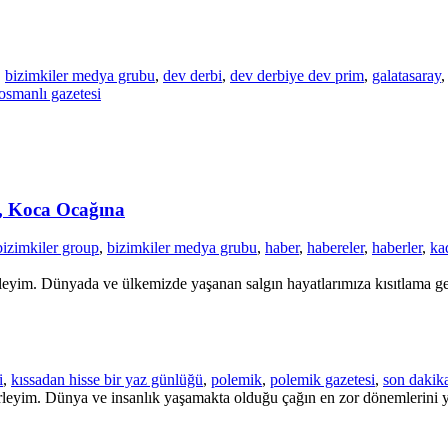
,
bizimkiler medya grubu
,
dev derbi
,
dev derbiye dev prim
,
galatasaray
osmanlı gazetesi
, Koca Ocağına
bizimkiler group
,
bizimkiler medya grubu
,
haber
,
habereler
,
haberler
,
kad
leyim. Dünyada ve ülkemizde yaşanan salgın hayatlarımıza kısıtlama geti
i
,
kıssadan hisse bir yaz günlüğü
,
polemik
,
polemik gazetesi
,
son dakik
rleyim. Dünya ve insanlık yaşamakta olduğu çağın en zor dönemlerini y