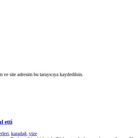
 ve site adresim bu tarayıcıya kaydedilsin.
 etti
rleri
,
karadağ
,
vize