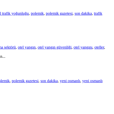
l trafik yoğunluğu
,
polemik
,
polemik gazetesi
,
son dakika
,
trafik
a sektörü
,
otel yangın
,
otel yangın güvenliği
,
otel yangını
,
oteller
,
n...
olemik
,
polemik gazetesi
,
son dakika
,
yeni osmanlı
,
yeni osmanlı