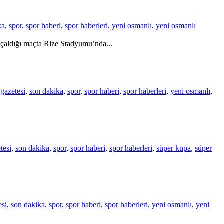
ka
,
spor
,
spor haberi
,
spor haberleri
,
yeni osmanlı
,
yeni osmanlı
çaldığı maçta Rize Stadyumu’nda...
gazetesi
,
son dakika
,
spor
,
spor haberi
,
spor haberleri
,
yeni osmanlı
,
tesi
,
son dakika
,
spor
,
spor haberi
,
spor haberleri
,
süper kupa
,
süper
esi
,
son dakika
,
spor
,
spor haberi
,
spor haberleri
,
yeni osmanlı
,
yeni