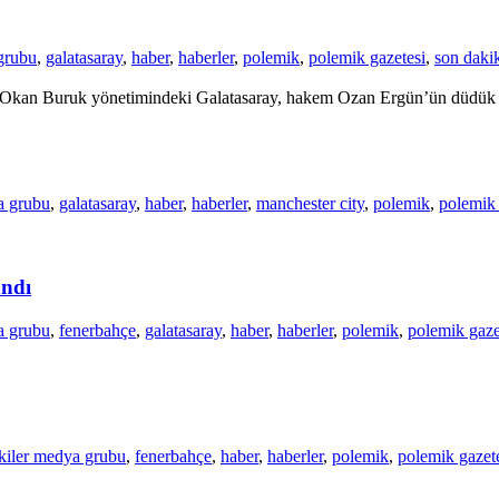
grubu
,
galatasaray
,
haber
,
haberler
,
polemik
,
polemik gazetesi
,
son daki
ile Okan Buruk yönetimindeki Galatasaray, hakem Ozan Ergün’ün düdük 
a grubu
,
galatasaray
,
haber
,
haberler
,
manchester city
,
polemik
,
polemik 
andı
a grubu
,
fenerbahçe
,
galatasaray
,
haber
,
haberler
,
polemik
,
polemik gaze
kiler medya grubu
,
fenerbahçe
,
haber
,
haberler
,
polemik
,
polemik gazet