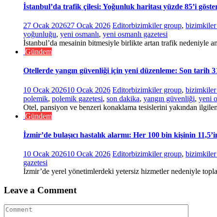
İstanbul’da trafik çilesi: Yoğunluk haritası yüzde 85’i göste
27 Ocak 2026
27 Ocak 2026
Editor
bizimkiler group
,
bizimkile
yoğunluğu
,
yeni osmanlı
,
yeni osmanlı gazetesi
İstanbul’da mesainin bitmesiyle birlikte artan trafik nedeniyle an
Gündem
Otellerde yangın güvenliği için yeni düzenleme: Son tarih 
10 Ocak 2026
10 Ocak 2026
Editor
bizimkiler group
,
bizimkile
polemik
,
polemik gazetesi
,
son dakika
,
yangın güvenliği
,
yeni 
Otel, pansiyon ve benzeri konaklama tesislerini yakından ilgile
Gündem
İzmir’de bulaşıcı hastalık alarmı: Her 100 bin kişinin 11,5’
10 Ocak 2026
10 Ocak 2026
Editor
bizimkiler group
,
bizimkile
gazetesi
İzmir’de yerel yönetimlerdeki yetersiz hizmetler nedeniyle topla
Leave a Comment