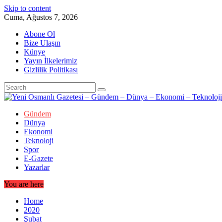
Skip to content
Cuma, Ağustos 7, 2026
Abone Ol
Bize Ulaşın
Künye
Yayın İlkelerimiz
Gizlilik Politikası
Gündem
Dünya
Ekonomi
Teknoloji
Spor
E-Gazete
Yazarlar
You are here
Home
2020
Şubat