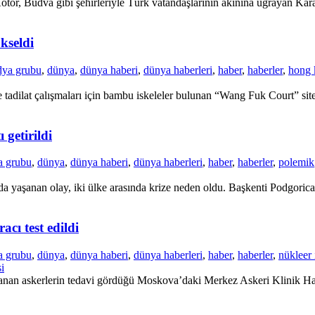
tor, Budva gibi şehirleriyle Türk vatandaşlarının akınına uğrayan Karad
kseldi
dya grubu
,
dünya
,
dünya haberi
,
dünya haberleri
,
haber
,
haberler
,
hong 
adilat çalışmaları için bambu iskeleler bulunan “Wang Fuk Court” site
 getirildi
a grubu
,
dünya
,
dünya haberi
,
dünya haberleri
,
haber
,
haberler
,
polemik
a yaşanan olay, iki ülke arasında krize neden oldu. Başkenti Podgorica’
cı test edildi
a grubu
,
dünya
,
dünya haberi
,
dünya haberleri
,
haber
,
haberler
,
nükleer 
i
nan askerlerin tedavi gördüğü Moskova’daki Merkez Askeri Klinik Hastan