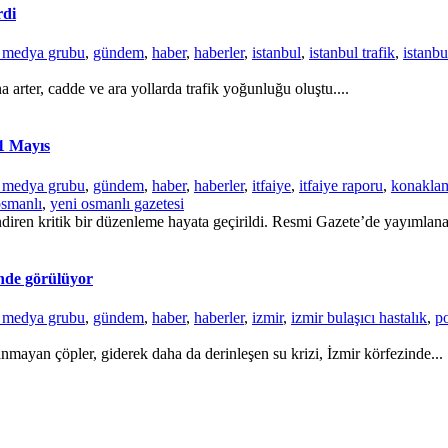
rdi
r medya grubu
,
gündem
,
haber
,
haberler
,
istanbul
,
istanbul trafik
,
istanbu
a arter, cadde ve ara yollarda trafik yoğunluğu oluştu....
31 Mayıs
r medya grubu
,
gündem
,
haber
,
haberler
,
itfaiye
,
itfaiye raporu
,
konaklam
osmanlı
,
yeni osmanlı gazetesi
ndiren kritik bir düzenleme hayata geçirildi. Resmi Gazete’de yayımlana
inde görülüyor
r medya grubu
,
gündem
,
haber
,
haberler
,
izmir
,
izmir bulaşıcı hastalık
,
p
nmayan çöpler, giderek daha da derinleşen su krizi, İzmir körfezinde...