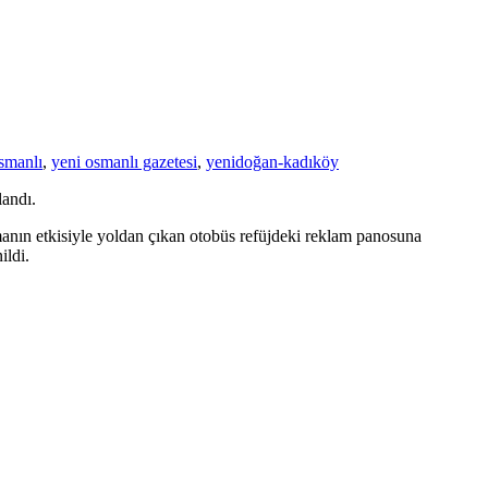
smanlı
,
yeni osmanlı gazetesi
,
yenidoğan-kadıköy
landı.
anın etkisiyle yoldan çıkan otobüs refüjdeki reklam panosuna
ildi.