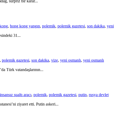
ağ, sürpriz bir karar...
kong
,
hong kong yangın
,
polemik
,
polemik gazetesi
,
son dakika
,
yeni
sindeki 31...
,
polemik gazetesi
,
son dakika
,
vize
,
yeni osmanlı
,
yeni osmanlı
da Türk vatandaşlarının...
insansız sualtı aracı
,
polemik
,
polemik gazetesi
,
putin
,
rusya devlet
esi’ni ziyaret etti. Putin askeri...