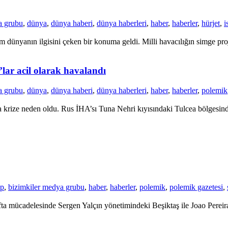
a grubu
,
dünya
,
dünya haberi
,
dünya haberleri
,
haber
,
haberler
,
hürjet
,
i
dünyanın ilgisini çeken bir konuma geldi. Milli havacılığın simge proje
’lar acil olarak havalandı
a grubu
,
dünya
,
dünya haberi
,
dünya haberleri
,
haber
,
haberler
,
polemik
krize neden oldu. Rus İHA’sı Tuna Nehri kıyısındaki Tulcea bölgesinde 
up
,
bizimkiler medya grubu
,
haber
,
haberler
,
polemik
,
polemik gazetesi
,
a mücadelesinde Sergen Yalçın yönetimindeki Beşiktaş ile Joao Pereira