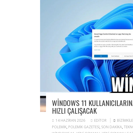
WINDOWS 11 KULLANICILARINA
HIZLI ÇALIŞACAK
14 HAZIRAN 2026
EDITOR
BIZIMKIL
POLEMIK
,
POLEMIK GAZETESI
,
SON DAKIKA
,
TEKN