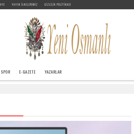
NYE
YAYIN İLKELERIMIZ
GIZLILIK POLITIKASI
SPOR
E-GAZETE
YAZARLAR