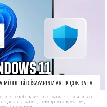
 MÜJDE: BILGISAYARINIZ ARTIK ÇOK DAHA
ER GROUP
,
BIZIMKILER MEDYA GRUBU
,
HABER
,
HABERLER
,
MICROSOFT
,
OLOJI
,
TEKNOLOJI HABERLER
,
TEKNOLOJI HABERLERI
,
WINDOWS
,