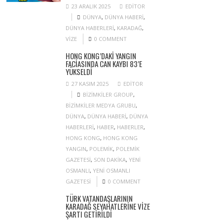
23 ARALIK 2025
EDITOR
DÜNYA
,
DÜNYA HABERI
,
DÜNYA HABERLERI
,
KARADAĞ
,
VIZE
0 COMMENT
HONG KONG’DAKI YANGIN
FACIASINDA CAN KAYBI 83’E
YÜKSELDI
27 KASIM 2025
EDITOR
BIZIMKILER GROUP
,
BIZIMKILER MEDYA GRUBU
,
DÜNYA
,
DÜNYA HABERI
,
DÜNYA
HABERLERI
,
HABER
,
HABERLER
,
HONG KONG
,
HONG KONG
YANGIN
,
POLEMIK
,
POLEMIK
GAZETESI
,
SON DAKIKA
,
YENI
OSMANLI
,
YENI OSMANLI
GAZETESI
0 COMMENT
TÜRK VATANDAŞLARININ
KARADAĞ SEYAHATLERINE VIZE
ŞARTI GETIRILDI