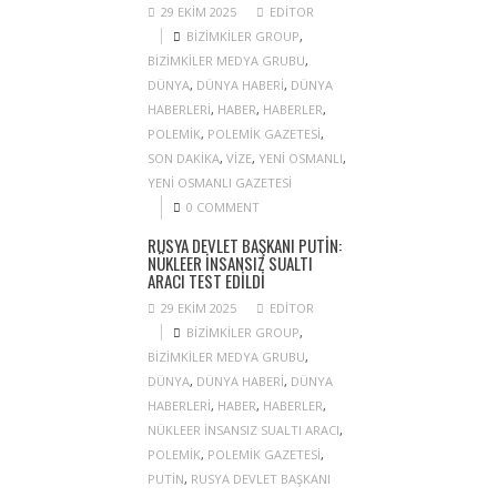
29 EKIM 2025
EDITOR
BIZIMKILER GROUP
,
BIZIMKILER MEDYA GRUBU
,
DÜNYA
,
DÜNYA HABERI
,
DÜNYA
HABERLERI
,
HABER
,
HABERLER
,
POLEMIK
,
POLEMIK GAZETESI
,
SON DAKIKA
,
VIZE
,
YENI OSMANLI
,
YENI OSMANLI GAZETESI
0 COMMENT
RUSYA DEVLET BAŞKANI PUTIN:
NÜKLEER INSANSIZ SUALTI
ARACI TEST EDILDI
29 EKIM 2025
EDITOR
BIZIMKILER GROUP
,
BIZIMKILER MEDYA GRUBU
,
DÜNYA
,
DÜNYA HABERI
,
DÜNYA
HABERLERI
,
HABER
,
HABERLER
,
NÜKLEER INSANSIZ SUALTI ARACI
,
POLEMIK
,
POLEMIK GAZETESI
,
PUTIN
,
RUSYA DEVLET BAŞKANI