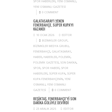
SPOR HABERLERI
,
YENI OSMANLI
,
YENI OSMANLI GAZETESI
0 COMMENT
GALATASARAY’I YENEN
FENERBAHÇE, SÜPER KUPA’YI
KAZANDI
10 OCAK 2026
EDITOR
BIZIMKILER GROUP
,
BIZIMKILER MEDYA GRUBU
,
FENERBAHÇE
,
GALATASARAY
,
HABER
,
HABERLER
,
POLEMIK
,
POLEMIK GAZETESI
,
SON DAKIKA
,
SPOR
,
SPOR HABERI
,
SPOR
HABERLERI
,
SÜPER KUPA
,
SÜPER
KUPA FENERBAHÇENIN
,
YENI
OSMANLI
,
YENI OSMANLI
GAZETESI
0 COMMENT
BEŞIKTAŞ, FENERBAHÇE’YI SON
DAKIKA GOLÜYLE DEVIRDI
23 ARALIK 2025
EDITOR