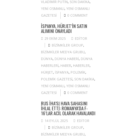
VLADIMIR PUTIN
,
SON DAKIKA
,
YENI OSMANLI
,
YENI OSMANLI
GAZETESI
0 COMMENT
İSPANYA, HÜRJET’IN SATIN
ALIMINI ONAYLADI
29 EKIM 2025
EDITOR
BIZIMKILER GROUP
,
BIZIMKILER MEDYA GRUBU
,
DÜNYA
,
DÜNYA HABERI
,
DÜNYA
HABERLERI
,
HABER
,
HABERLER
,
HÜRJET
,
ISPANYA
,
POLEMIK
,
POLEMIK GAZETESI
,
SON DAKIKA
,
YENI OSMANLI
,
YENI OSMANLI
GAZETESI
0 COMMENT
RUS İHA’SI HAVA SAHASINI
IHLAL ETTI: ROMANYA’DA F-
16’LAR ACIL OLARAK HAVALANDI
14 EYLÜL 2025
EDITOR
BIZIMKILER GROUP
,
BIZIMKILER MEDYA GRUBU
,