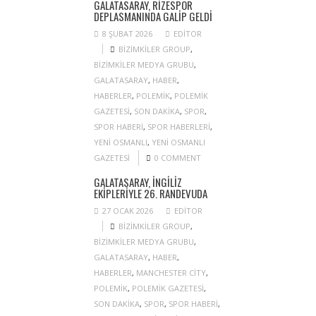
GALATASARAY, RIZESPOR
DEPLASMANINDA GALIP GELDI
8 ŞUBAT 2026
EDITOR
BIZIMKILER GROUP
,
BIZIMKILER MEDYA GRUBU
,
GALATASARAY
,
HABER
,
HABERLER
,
POLEMIK
,
POLEMIK
GAZETESI
,
SON DAKIKA
,
SPOR
,
SPOR HABERI
,
SPOR HABERLERI
,
YENI OSMANLI
,
YENI OSMANLI
GAZETESI
0 COMMENT
GALATASARAY, İNGILIZ
EKIPLERIYLE 26. RANDEVUDA
27 OCAK 2026
EDITOR
BIZIMKILER GROUP
,
BIZIMKILER MEDYA GRUBU
,
GALATASARAY
,
HABER
,
HABERLER
,
MANCHESTER CITY
,
POLEMIK
,
POLEMIK GAZETESI
,
SON DAKIKA
,
SPOR
,
SPOR HABERI
,