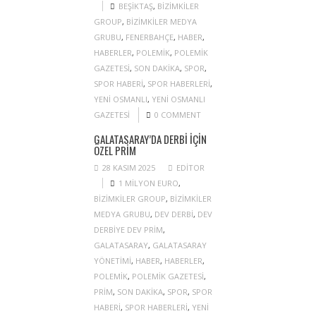
BEŞIKTAŞ
,
BIZIMKILER
GROUP
,
BIZIMKILER MEDYA
GRUBU
,
FENERBAHÇE
,
HABER
,
HABERLER
,
POLEMIK
,
POLEMIK
GAZETESI
,
SON DAKIKA
,
SPOR
,
SPOR HABERI
,
SPOR HABERLERI
,
YENI OSMANLI
,
YENI OSMANLI
GAZETESI
0 COMMENT
GALATASARAY’DA DERBI IÇIN
ÖZEL PRIM
28 KASIM 2025
EDITOR
1 MILYON EURO
,
BIZIMKILER GROUP
,
BIZIMKILER
MEDYA GRUBU
,
DEV DERBI
,
DEV
DERBIYE DEV PRIM
,
GALATASARAY
,
GALATASARAY
YÖNETIMI
,
HABER
,
HABERLER
,
POLEMIK
,
POLEMIK GAZETESI
,
PRIM
,
SON DAKIKA
,
SPOR
,
SPOR
HABERI
,
SPOR HABERLERI
,
YENI