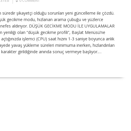
ETESI
0 COMMENT
 süredir şikayetçi olduğu sorunları yeni güncelleme ile çözdü.
şük gecikme modu, hızlanan arama çubuğu ve yüzlerce
 bir nefes aldırıyor. DÜŞÜK GECİKME MODU İLE UYGULAMALAR
yeniliği olan “düşük gecikme profili”, Başlat Menüsü’ne
 açtığınızda işlemci (CPU) saat hızını 1-3 saniye boyunca anlık
yede yavaş yükleme süreleri minimuma inerken, hızlandırılan
 karakter girildiğinde anında sonuç vermeye başlıyor.…