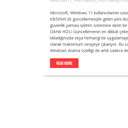
WINDOWS 11
,
YENI OSMANLI
,
YENI OSMANLI GAZ
Microsoft, Windows 11 kullanıcılarının uzun
KB5094126 güncellemesiyle gelen yeni dü
güvenlik yaması işletim sistemine derin
DAHA HIZLI Güncellemenin en dikkat çeken 
tıkladığınızda veya herhangi bir uygulamayı
olarak maksimum seviyeye çıkarıyor. Bu sa
Windows Arama özelliği de artık sadece iki
READ MORE