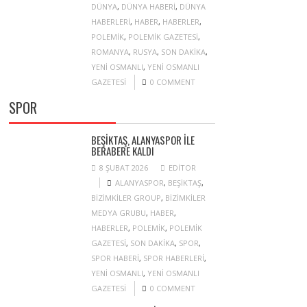
DÜNYA
,
DÜNYA HABERI
,
DÜNYA
HABERLERI
,
HABER
,
HABERLER
,
POLEMIK
,
POLEMIK GAZETESI
,
ROMANYA
,
RUSYA
,
SON DAKIKA
,
YENI OSMANLI
,
YENI OSMANLI
GAZETESI
0 COMMENT
SPOR
BEŞIKTAŞ, ALANYASPOR ILE
BERABERE KALDI
8 ŞUBAT 2026
EDITOR
ALANYASPOR
,
BEŞIKTAŞ
,
BIZIMKILER GROUP
,
BIZIMKILER
MEDYA GRUBU
,
HABER
,
HABERLER
,
POLEMIK
,
POLEMIK
GAZETESI
,
SON DAKIKA
,
SPOR
,
SPOR HABERI
,
SPOR HABERLERI
,
YENI OSMANLI
,
YENI OSMANLI
GAZETESI
0 COMMENT